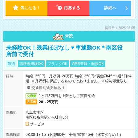
気になる！
応募する
詳細へ
掲載日：2026.08.05
未読
未経験OK！残業ほぼなし▼車通勤OK＊南区役
所前で受付
派遣
職種未経験OK
ブランクOK
WEB登録・面接OK
時給1350円 月収例 20万円 時給1350円×実働7h45m×週5日×4
給与
週 ※月収例を保証するものではありません。※給与即受取りサ
ービス利用可（利用条件有）
交通費別途支給あり
1ヶ月3万円を上限として実費支給
交通費
20～25万円
月収例
広島市南区
勤務地
南区役所前駅から徒歩5分
サ－ビス
08:30-17:15（休憩60分）実働7時間45分（残業少なめ！）
勤務時間