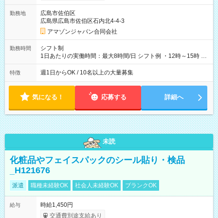
そのほか所定の条件が適用されます 【試用期間】試用期間なし
広島市佐伯区
勤務地
広島県広島市佐伯区石内北4-4-3
アマゾンジャパン合同会社
シフト制
勤務時間
1日あたりの実働時間：最大8時間/日 シフト例 ・12時～15時 入
社後、就業可能シフトをご確認の上、申請してください。
週1日からOK / 10名以上の大量募集
特徴
気になる！
応募する
詳細へ
未読
化粧品やフェイスパックのシール貼り・検品
_H121676
派遣
職種未経験OK
社会人未経験OK
ブランクOK
時給1,450円
給与
交通費別途支給あり