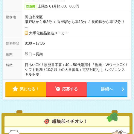
上限あり(月額)30、000円
交通費
岡山市東区
勤務地
瀬戸駅から車8分
/
香登駅から車13分
/
長船駅から車12分
/
…
大手化粧品製造メーカー
8:30～17:35
勤務時間
即日～長期
期間
日払いOK
/
履歴書不要
/
40～50代活躍中
/
副業・WワークOK
/
特徴
シフト勤務
/
10名以上の大量募集
/
電話対応なし
/
パソコンス
キル不要
気になる！
応募する
詳細へ