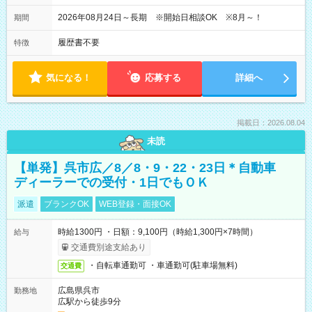
2026年08月24日～長期 ※開始日相談OK ※8月～！
期間
履歴書不要
特徴
気になる！
応募する
詳細へ
掲載日：2026.08.04
未読
【単発】呉市広／8／8・9・22・23日＊自動車
ディーラーでの受付・1日でもＯＫ
派遣
ブランクOK
WEB登録・面接OK
時給1300円 ・日額：9,100円（時給1,300円×7時間）
給与
交通費別途支給あり
・自転車通勤可 ・車通勤可(駐車場無料)
交通費
広島県呉市
勤務地
広駅から徒歩9分