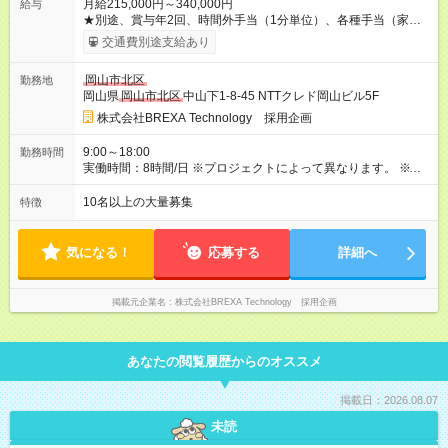
月給215,000円～340,000円
給与
★別途、賞与年2回、時間外手当（1分単位）、各種手当（家
族、赴任等）が支給されます。 ★スキル・経験年数・年齢等も
交通費別途支給あり
考慮し、話し合いの上で決定します。 【試用期間】試用期間あ
り 試用期間の長さ：3ヶ月 雇用形態、給与は本採用時と同じで
岡山市北区
勤務地
す。
岡山県
岡山市北区
中山下1-8-45 NTTクレド岡山ビル5F
株式会社BREXA Technology 採用企画
9:00～18:00
勤務時間
実働時間：8時間/日 ※プロジェクトによって異なります。 ※サ
ービス残業はございません。残業代1分単位で支給。
10名以上の大量募集
特徴
気になる！
応募する
詳細へ
掲載元企業名
株式会社BREXA Technology 採用企画
あなたの閲覧履歴からのオススメ
掲載日：2026.08.07
未読