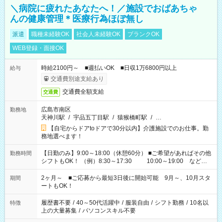
＼病院に疲れたあなたへ！／施設でおばあちゃ
んの健康管理＊医療行為ほぼ無し
派遣
職種未経験OK
社会人未経験OK
ブランクOK
WEB登録・面接OK
時給2100円～ ■週払いOK ■日収1万6800円以上
給与
交通費別途支給あり
交通費全額支給
交通費
広島市南区
勤務地
天神川駅
/
宇品五丁目駅
/
猿猴橋町駅
/
…
【自宅からドアtoドアで30分以内】介護施設でのお仕事。勤
務地選べます！
【日勤のみ】9:00～18:00（休憩60分） ■ご希望があればその他
勤務時間
シフトもOK！ （例）8:30～17:30 10:00～19:00 など
「家族とお休みを合わせたい」 「できれば残業はしたくない」
など、あなたのご希望に沿ったお仕事をご紹介します！ ※Wワ
2ヶ月～ ■ご応募から最短3日後に開始可能 9月～、10月スタ
期間
ーク希望の方へ 今ご覧のお仕事で希望する勤務時間と、もう1つ
ートもOK！
のお仕事の勤務時間。 合計で週40時間を超える場合は応募でき
ません
履歴書不要
/
40～50代活躍中
/
服装自由
/
シフト勤務
/
10名以
特徴
上の大量募集
/
パソコンスキル不要