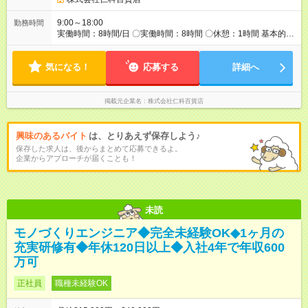
9:00～18:00
勤務時間
実働時間：8時間/日 〇実働時間：8時間 〇休憩：1時間 基本的に
残業はありません。
気になる！
応募する
詳細へ
掲載元企業名
株式会社仁科百貨店
興味のあるバイト
は、とりあえず保存しよう♪
保存した求人は、後からまとめて応募できるよ。
企業からアプローチが届くことも！
未読
モノづくりエンジニア◆完全未経験OK◆1ヶ月の
充実研修有◆年休120日以上◆入社4年で年収600
万可
正社員
職種未経験OK