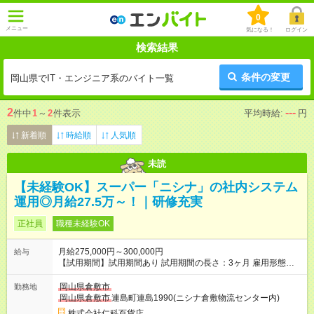
0
メニュー
気になる！
ログイン
検索結果
条件の変更
岡山県でIT・エンジニア系のバイト一覧
2
---
件中
1
～
2
件表示
平均時給:
円
新着順
時給順
人気順
未読
【未経験OK】スーパー「ニシナ」の社内システム
運用◎月給27.5万～！｜研修充実
正社員
職種未経験OK
月給275,000円～300,000円
給与
【試用期間】試用期間あり 試用期間の長さ：3ヶ月 雇用形態、
給与は本採用時と同じです。
岡山県倉敷市
勤務地
岡山県倉敷市
連島町連島1990(ニシナ倉敷物流センター内)
株式会社仁科百貨店