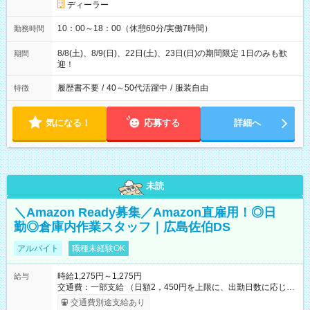
ディーラー
10：00～18：00（休憩60分/実働7時間）
勤務時間
8/8(土)、8/9(日)、22日(土)、23日(日)の期間限定 1日のみも歓
期間
迎！
履歴書不要
/
40～50代活躍中
/
服装自由
特徴
気になる！
応募する
詳細へ
未読
＼Amazon Ready募集／Amazon直雇用！◎日
勤◎倉庫内作業スタッフ｜広島佐伯DS
アルバイト
職種未経験OK
時給1,275円～1,275円
給与
交通費：一部支給 （日額2，450円を上限に、出勤日数に応じて
実費支給） ※22:00～翌5:00までは時給25%UP！ ■給与前払い
交通費別途支給あり
制度あり ※前払い額の上限あり、手数料無料（Amazon負担）