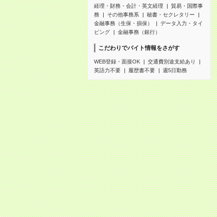
経理・財務・会計・英文経理
貿易・国際事
務
その他事務系
秘書・セクレタリー
金融事務（生保・損保）
データ入力・タイ
ピング
金融事務（銀行）
こだわりでバイト情報をさがす
WEB登録・面接OK
交通費別途支給あり
英語力不要
履歴書不要
週5日勤務