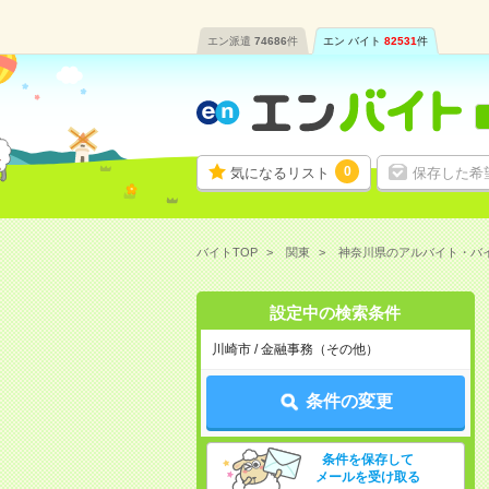
エン派遣
74686
件
エン バイト
82531
件
0
気になるリスト
保存した希
バイトTOP
関東
神奈川県のアルバイト・バ
設定中の検索条件
川崎市 / 金融事務（その他）
条件の変更
条件を保存して
メールを受け取る