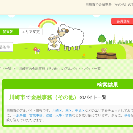
川崎市で金融事務（その他）の
会員登録
エリア変更
関東版
望条件
イト一覧
川崎市の金融事務（その他）のアルバイト・バイト一覧
検索結果
川崎市
金融事務（その他）
で
のバイト一覧
川崎市のアルバイト情報です。
川崎区
、
幸区
、
中原区
などのエリアをチェックしてみ
に、
一般事務
、
営業事務
、
総務・人事・労務
などを取り揃えています。さらに、
単発
絞り込んでいただけます。