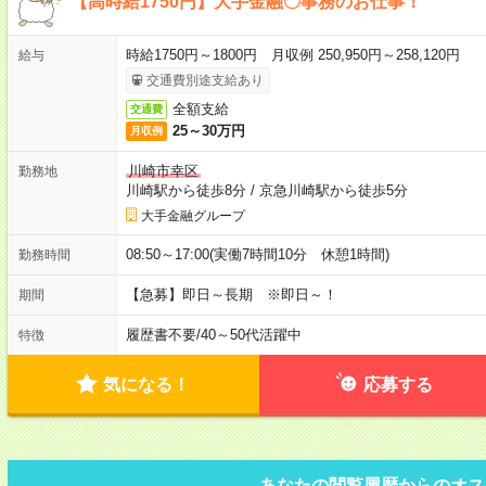
【高時給1750円】大手金融〇事務のお仕事！
時給1750円～1800円 月収例 250,950円～258,120円
給与
交通費別途支給あり
全額支給
交通費
25～30万円
月収例
川崎市幸区
勤務地
川崎駅から徒歩8分
/
京急川崎駅から徒歩5分
大手金融グループ
08:50～17:00(実働7時間10分 休憩1時間)
勤務時間
【急募】即日～長期 ※即日～！
期間
履歴書不要
/
40～50代活躍中
特徴
気になる！
応募する
あなたの閲覧履歴からのオス