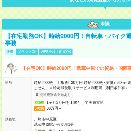
未読
【在宅勤務OK】時給2000円！自転車・バイク
事務
派遣
ブランクOK
WEB登録・面接OK
【在宅OK】時給2000円！武蔵中原での貿易・国際
時給2000円 月収例 30万円 時給2000円×実働7h30
給与
ません。※給与即受取りサービス利用可（利用条件有）
交通費別途支給あり
1ヶ月3万円を上限として実費支給
交通費
30万円～
月収例
川崎市中原区
勤務地
武蔵中原駅から徒歩1分