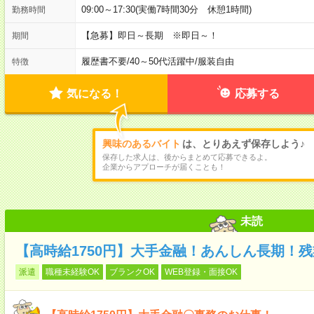
09:00～17:30(実働7時間30分 休憩1時間)
勤務時間
【急募】即日～長期 ※即日～！
期間
履歴書不要
/
40～50代活躍中
/
服装自由
特徴
気になる！
応募する
興味のあるバイト
は、とりあえず保存しよう♪
保存した求人は、後からまとめて応募できるよ。
企業からアプローチが届くことも！
未読
【高時給1750円】大手金融！あんしん長期！残
派遣
職種未経験OK
ブランクOK
WEB登録・面接OK