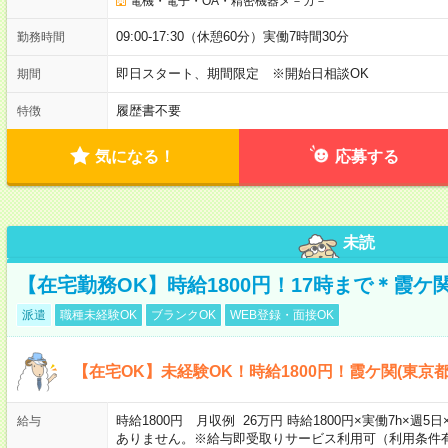
電機・電子・OA・精密機器メ－カ－
09:00-17:30（休憩60分）実働7時間30分
勤務時間
即日スタート、期間限定 ※開始日相談OK
期間
履歴書不要
特徴
気になる！
応募する
未読
【在宅勤務OK】時給1800円！17時まで＊霞ケ
派遣
職種未経験OK
ブランクOK
WEB登録・面接OK
【在宅OK】未経験OK！時給1800円！霞ケ関(東京
時給1800円 月収例 26万円 時給1800円×実働7h×週
給与
ありません。※給与即受取りサービス利用可（利用条件