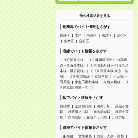
他の検索結果を見る
勤務地でバイト情報をさがす
川崎区
幸区
中原区
高津区
麻生区
多摩区
宮前区
沿線でバイト情報をさがす
ＪＲ京浜東北線
ＪＲ湘南新宿ライン(高崎
線－東海道本線)
ＪＲ湘南新宿ライン(東北
本線－横須賀線)
ＪＲ東海道本線(東京－熱
海)
ＪＲ横須賀線
京急本線
小田急小
田原線
東急田園都市線
東急東横線
Ｊ
Ｒ南武線(川崎－立川)
駅でバイト情報をさがす
川崎駅
京急川崎駅
溝の口駅
武蔵小杉
駅
武蔵溝ノ口駅
武蔵新城駅
武蔵中原
駅
新川崎駅
新百合ケ丘駅
元住吉駅
職種でバイト情報をさがす
一般事務
営業事務
総務・人事・労務