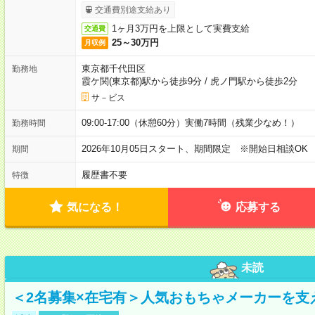
交通費別途支給あり
1ヶ月3万円を上限として実費支給
交通費
25～30万円
月収例
東京都千代田区
勤務地
霞ケ関(東京都)駅から徒歩9分
/
虎ノ門駅から徒歩2分
サ－ビス
09:00-17:00（休憩60分）実働7時間（残業少なめ！）
勤務時間
2026年10月05日スタート、期間限定 ※開始日相談OK
期間
履歴書不要
特徴
気になる！
応募する
未読
＜2名募集×在宅有＞人気おもちゃメーカーを支