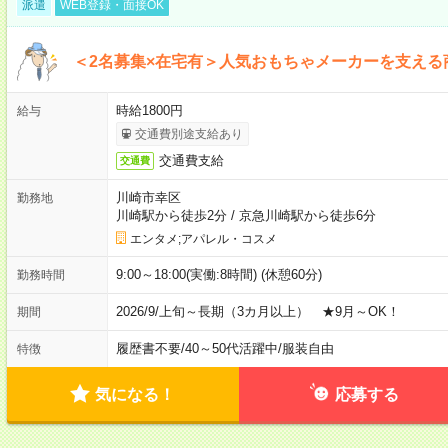
派遣
WEB登録・面接OK
＜2名募集×在宅有＞人気おもちゃメーカーを支える
時給1800円
給与
交通費別途支給あり
交通費支給
交通費
川崎市幸区
勤務地
川崎駅から徒歩2分
/
京急川崎駅から徒歩6分
エンタメ;アパレル・コスメ
9:00～18:00(実働:8時間) (休憩60分)
勤務時間
2026/9/上旬～長期（3カ月以上） ★9月～OK！
期間
履歴書不要
/
40～50代活躍中
/
服装自由
特徴
気になる！
応募する