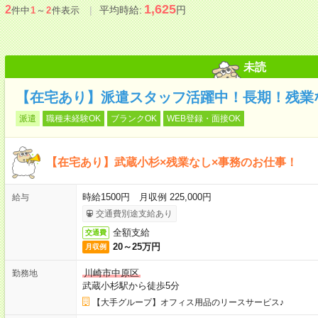
1,625
2
平均時給:
円
件中
1
～
2
件表示
未読
【在宅あり】派遣スタッフ活躍中！長期！残業
派遣
職種未経験OK
ブランクOK
WEB登録・面接OK
【在宅あり】武蔵小杉×残業なし×事務のお仕事！
時給1500円 月収例 225,000円
給与
交通費別途支給あり
全額支給
交通費
20～25万円
月収例
川崎市中原区
勤務地
武蔵小杉駅から徒歩5分
【大手グループ】オフィス用品のリースサービス♪