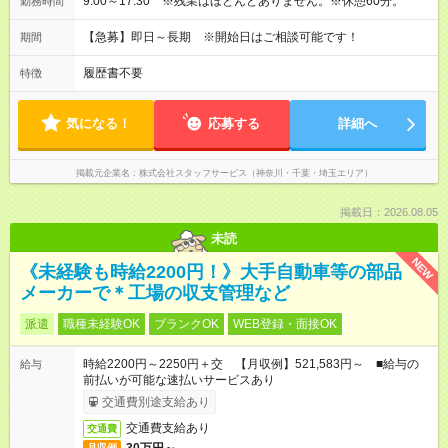
9:00～17:30 ※残業はほとんどありません。※休憩60分。
勤務時間
【急募】即日～長期 ※開始日はご相談可能です！
期間
履歴書不要
特徴
気になる！
応募する
詳細へ
掲載元企業名
株式会社スタッフサービス（神奈川・千葉・埼玉エリア）
掲載日：2026.08.05
未読
NEW
《未経験も時給2200円！》大手自動車等の部品
メーカーで＊工場の収支管理など
派遣
職種未経験OK
ブランクOK
WEB登録・面接OK
時給2200円～2250円＋交 【月収例】521,583円～ ■給与の
給与
前払いが可能な速払いサービスあり
交通費別途支給あり
交通費支給あり
交通費
月収例