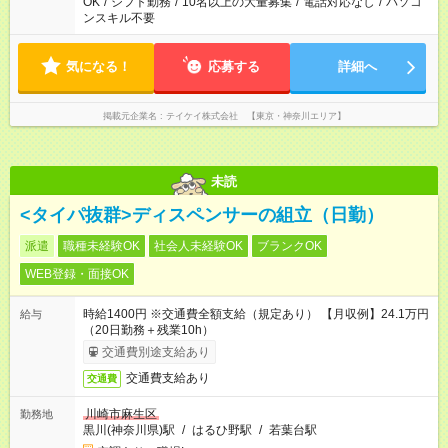
OK
/
シフト勤務
/
10名以上の大量募集
/
電話対応なし
/
パソコ
ンスキル不要
気になる！
応募する
詳細へ
掲載元企業名
テイケイ株式会社 【東京・神奈川エリア】
未読
<タイパ抜群>ディスペンサーの組立（日勤）
派遣
職種未経験OK
社会人未経験OK
ブランクOK
WEB登録・面接OK
時給1400円 ※交通費全額支給（規定あり） 【月収例】24.1万円
給与
（20日勤務＋残業10h）
交通費別途支給あり
交通費支給あり
交通費
川崎市麻生区
勤務地
黒川(神奈川県)駅
/
はるひ野駅
/
若葉台駅