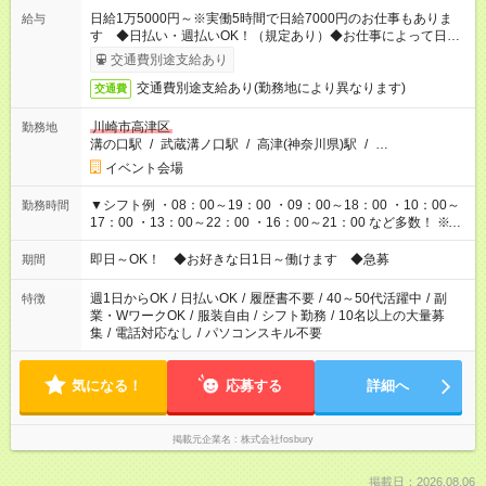
日給1万5000円～※実働5時間で日給7000円のお仕事もありま
給与
す ◆日払い・週払いOK！（規定あり）◆お仕事によって日給も
異なります
交通費別途支給あり
交通費別途支給あり(勤務地により異なります)
交通費
川崎市高津区
勤務地
溝の口駅
/
武蔵溝ノ口駅
/
高津(神奈川県)駅
/
…
イベント会場
▼シフト例 ・08：00～19：00 ・09：00～18：00 ・10：00～
勤務時間
17：00 ・13：00～22：00 ・16：00～21：00 など多数！ ※お
仕事により勤務時間が異なります
即日～OK！ ◆お好きな日1日～働けます ◆急募
期間
週1日からOK
/
日払いOK
/
履歴書不要
/
40～50代活躍中
/
副
特徴
業・WワークOK
/
服装自由
/
シフト勤務
/
10名以上の大量募
集
/
電話対応なし
/
パソコンスキル不要
気になる！
応募する
詳細へ
掲載元企業名
株式会社fosbury
掲載日：2026.08.06