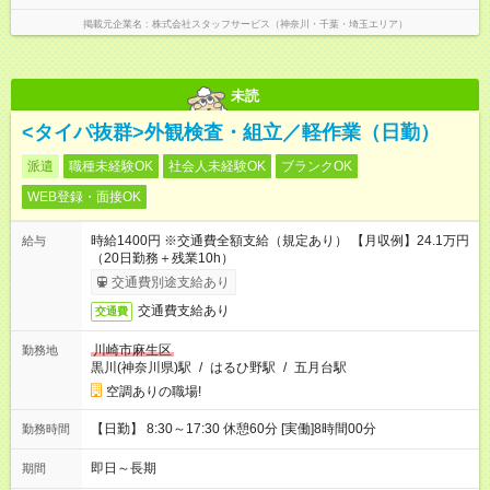
掲載元企業名
株式会社スタッフサービス（神奈川・千葉・埼玉エリア）
未読
<タイパ抜群>外観検査・組立／軽作業（日勤）
派遣
職種未経験OK
社会人未経験OK
ブランクOK
WEB登録・面接OK
時給1400円 ※交通費全額支給（規定あり） 【月収例】24.1万円
給与
（20日勤務＋残業10h）
交通費別途支給あり
交通費支給あり
交通費
川崎市麻生区
勤務地
黒川(神奈川県)駅
/
はるひ野駅
/
五月台駅
空調ありの職場!
【日勤】 8:30～17:30 休憩60分 [実働]8時間00分
勤務時間
即日～長期
期間