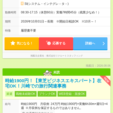
SI(システム・インテグレ－タ－)
08:30-17:15（休憩60分）実働7時間45分（残業少なめ！）
勤務時間
2026年10月01日～長期 ※開始日相談OK ※10月～！
期間
履歴書不要
特徴
気になる！
応募する
詳細へ
掲載元企業名
株式会社リクルートスタッフィング
掲載日：2026.08.06
未読
NEW
時給1900円！【東芝ビジネスエキスパート】在
宅OK！川崎での旅行関連事務
派遣
職種未経験OK
ブランクOK
WEB登録・面接OK
時給1900円 月収例 24万円 時給1900円×実働6h30m×週5日×4
給与
週 ※月収例を保証するものではありません。