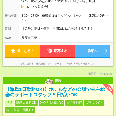
溝の口駅から徒歩10分
/
武蔵溝ノ口駅から徒歩10分
コネクタ製造会社
8:30～17:00 ※残業はほとんどありません。※休憩は45分で
勤務時間
す。
【急募】即日～長期 ※開始日はご相談可能です！
期間
履歴書不要
特徴
気になる！
応募する
詳細へ
掲載元企業名
株式会社スタッフサービス（神奈川・千葉・埼玉エリア）
掲載日：2026.08.06
未読
NEW
【激単1日勤務OK!】ホテルなどの会場で株主総
会のサポートスタッフ＊日払いOK
派遣
職種未経験OK
社会人未経験OK
大学生歓迎
ブランクOK
WEB登録・面接OK