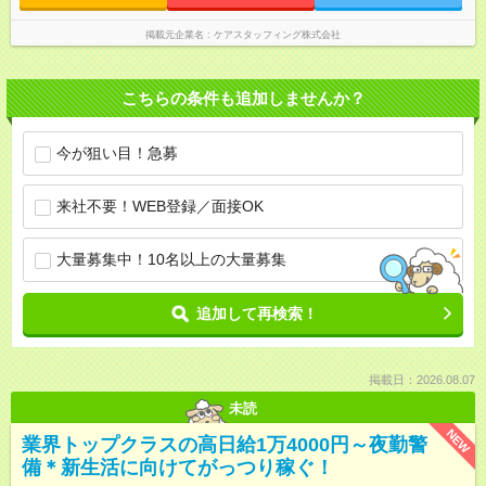
掲載元企業名
ケアスタッフィング株式会社
こちらの条件も追加しませんか？
今が狙い目！急募
来社不要！WEB登録／面接OK
大量募集中！10名以上の大量募集
追加して再検索！
掲載日：2026.08.07
未読
NEW
業界トップクラスの高日給1万4000円～夜勤警
備＊新生活に向けてがっつり稼ぐ！