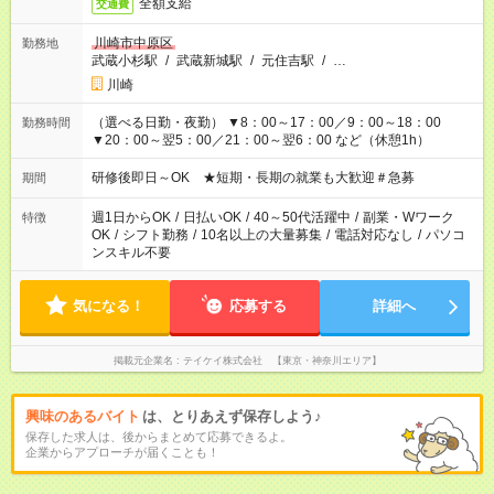
全額支給
交通費
川崎市中原区
勤務地
武蔵小杉駅
/
武蔵新城駅
/
元住吉駅
/
…
川崎
（選べる日勤・夜勤） ▼8：00～17：00／9：00～18：00
勤務時間
▼20：00～翌5：00／21：00～翌6：00 など（休憩1h）
研修後即日～OK ★短期・長期の就業も大歓迎＃急募
期間
週1日からOK
/
日払いOK
/
40～50代活躍中
/
副業・Wワーク
特徴
OK
/
シフト勤務
/
10名以上の大量募集
/
電話対応なし
/
パソコ
ンスキル不要
気になる！
応募する
詳細へ
掲載元企業名
テイケイ株式会社 【東京・神奈川エリア】
興味のあるバイト
は、とりあえず保存しよう♪
保存した求人は、後からまとめて応募できるよ。
企業からアプローチが届くことも！