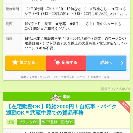
〈1日3時間～OK！＊10～13時など！〉 ※残業なし！ ▼選べる
勤務時間
シフト例（7時～20時の間） ・7時～12時：朝の受け入れ～お昼
の準備 ・10時～13時：園児の見守り～お昼の補助 ・9時～16
時：帰りの会まで！子供の成長を見守る ・15時～20時：夜のお
最短2ヶ月～長期 ★急募 ★8月～、さらに先のスタートも
期間
迎えサポート
OK！開始日ご相談ください。
日払いOK
/
履歴書不要
/
40～50代活躍中
/
副業・WワークOK
/
特徴
服装自由
/
シフト勤務
/
10名以上の大量募集
/
電話対応なし
/
パ
ソコンスキル不要
気になる！
応募する
詳細へ
掲載元企業名
マンパワーグループ株式会社 ケアサービス事業部（保育）
掲載日：2026.08.06
未読
NEW
【在宅勤務OK】時給2000円！自転車・バイク
通勤OK＊武蔵中原での貿易事務
派遣
ブランクOK
WEB登録・面接OK