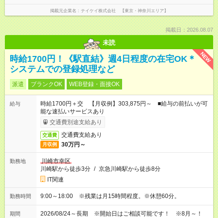
掲載元企業名
テイケイ株式会社 【東京・神奈川エリア】
掲載日：2026.08.07
未読
NEW
時給1700円！《駅直結》週4日程度の在宅OK＊
システムでの登録処理など
派遣
ブランクOK
WEB登録・面接OK
時給1700円＋交 【月収例】303,875円～ ■給与の前払いが可
給与
能な速払いサービスあり
交通費別途支給あり
交通費支給あり
交通費
30万円～
月収例
川崎市幸区
勤務地
川崎駅から徒歩3分
/
京急川崎駅から徒歩8分
IT関連
9:00～18:00 ※残業は月15時間程度。※休憩60分。
勤務時間
2026/08/24～長期 ※開始日はご相談可能です！ ※8月～！
期間