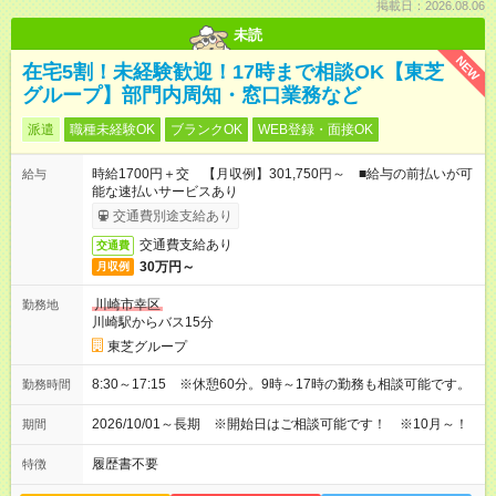
掲載日：2026.08.06
未読
NEW
在宅5割！未経験歓迎！17時まで相談OK【東芝
グループ】部門内周知・窓口業務など
派遣
職種未経験OK
ブランクOK
WEB登録・面接OK
時給1700円＋交 【月収例】301,750円～ ■給与の前払いが可
給与
能な速払いサービスあり
交通費別途支給あり
交通費支給あり
交通費
30万円～
月収例
川崎市幸区
勤務地
川崎駅からバス15分
東芝グループ
8:30～17:15 ※休憩60分。9時～17時の勤務も相談可能です。
勤務時間
2026/10/01～長期 ※開始日はご相談可能です！ ※10月～！
期間
履歴書不要
特徴