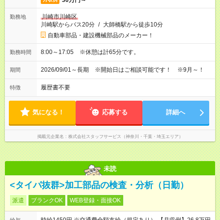
30万円～
川崎市川崎区
勤務地
川崎駅からバス20分
/
大師橋駅から徒歩10分
自動車部品・建設機械部品のメーカー！
8:00～17:05 ※休憩は計65分です。
勤務時間
2026/09/01～長期 ※開始日はご相談可能です！ ※9月～！
期間
履歴書不要
特徴
気になる！
応募する
詳細へ
掲載元企業名
株式会社スタッフサービス（神奈川・千葉・埼玉エリア）
未読
<タイパ抜群>加工部品の検査・分析（日勤）
派遣
ブランクOK
WEB登録・面接OK