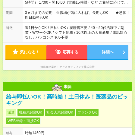
5時間） 17:00～翌10:00（実働15時間）など ご希望に応じて、
働く時間は調整できます！ お気軽に担当へ相談ください！
3ヵ月までの短期 ※職場が気に入れば、長期もOK！ ★急募！
期間
即日勤務もOK！
週1日からOK
/
日払いOK
/
履歴書不要
/
40～50代活躍中
/
副
特徴
業・WワークOK
/
シフト勤務
/
10名以上の大量募集
/
電話対応
なし
/
パソコンスキル不要
気になる！
応募する
詳細へ
掲載元企業名
ケアスタッフィング株式会社
未読
給与即払いOK！高時給！土日休み！医薬品のピッ
キング
派遣
職種未経験OK
社会人未経験OK
ブランクOK
WEB登録・面接OK
時給1450円
給与