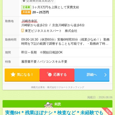
交通費別途支給あり
1ヶ月3万円を上限として実費支給
交通費
20～25万円
月収例
川崎市幸区
勤務地
川崎駅から徒歩2分
/
京急川崎駅から徒歩6分
東芝ビジネスエキスパート 株式会社
09:00-16:30（休憩60分）実働6時間30分（残業少なめ！） 勤務
勤務時間
時間を下記の範囲で調整することも可能です。 ・勤務終了時
間 16:30～17:45 ・実働 06:30～07:45
即日～長期 ※開始日相談OK
期間
履歴書不要
/
パソコンスキル不要
特徴
気になる！
応募する
詳細へ
掲載元企業名
株式会社リクルートスタッフィング
掲載日：2026.08.06
未読
NEW
実働5H＊残業ほぼナシ＊検査など＊未経験でも