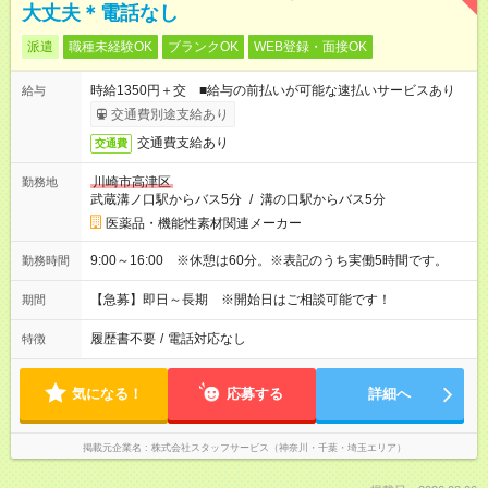
大丈夫＊電話なし
派遣
職種未経験OK
ブランクOK
WEB登録・面接OK
時給1350円＋交 ■給与の前払いが可能な速払いサービスあり
給与
交通費別途支給あり
交通費支給あり
交通費
川崎市高津区
勤務地
武蔵溝ノ口駅からバス5分
/
溝の口駅からバス5分
医薬品・機能性素材関連メーカー
9:00～16:00 ※休憩は60分。※表記のうち実働5時間です。
勤務時間
【急募】即日～長期 ※開始日はご相談可能です！
期間
履歴書不要
/
電話対応なし
特徴
気になる！
応募する
詳細へ
掲載元企業名
株式会社スタッフサービス（神奈川・千葉・埼玉エリア）