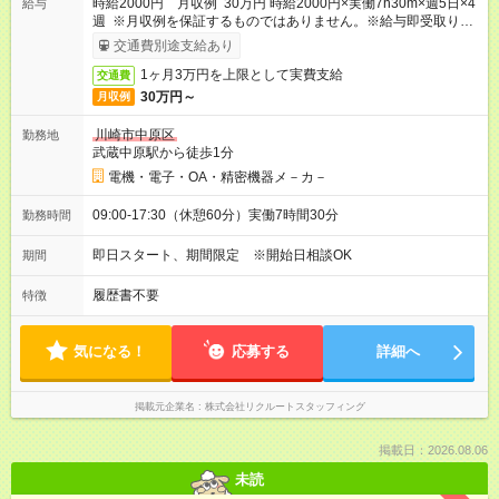
時給2000円 月収例 30万円 時給2000円×実働7h30m×週5日×4
給与
週 ※月収例を保証するものではありません。※給与即受取りサ
ービス利用可（利用条件有）
交通費別途支給あり
1ヶ月3万円を上限として実費支給
交通費
30万円～
月収例
川崎市中原区
勤務地
武蔵中原駅から徒歩1分
電機・電子・OA・精密機器メ－カ－
09:00-17:30（休憩60分）実働7時間30分
勤務時間
即日スタート、期間限定 ※開始日相談OK
期間
履歴書不要
特徴
気になる！
応募する
詳細へ
掲載元企業名
株式会社リクルートスタッフィング
掲載日：2026.08.06
未読