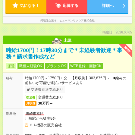
気になる！
応募する
詳細へ
掲載元企業名
ヒューマンリソシア株式会社
掲載日：2026.08.05
未読
NEW
時給1700円！17時30分まで＊未経験者歓迎＊事
務＊請求書作成など
派遣
職種未経験OK
ブランクOK
WEB登録・面接OK
時給1700円～1750円＋交 【月収例】303,875円～ ■給与の
給与
前払いが可能な速払いサービスあり
交通費別途支給あり
交通費支給あり
交通費
30万円～
月収例
川崎市幸区
勤務地
川崎駅から徒歩8分
ＯＡ機器の販売会社