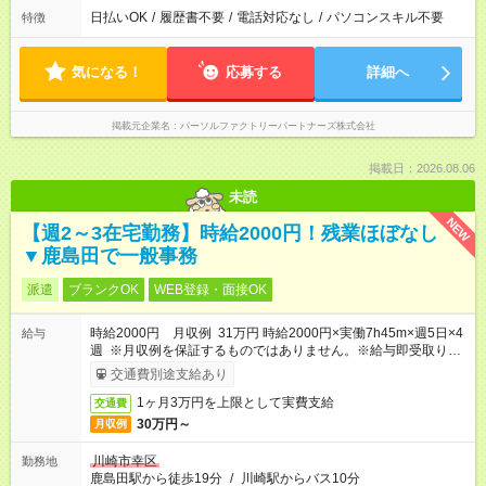
日払いOK
/
履歴書不要
/
電話対応なし
/
パソコンスキル不要
特徴
気になる！
応募する
詳細へ
掲載元企業名
パーソルファクトリーパートナーズ株式会社
掲載日：2026.08.06
未読
NEW
【週2～3在宅勤務】時給2000円！残業ほぼなし
▼鹿島田で一般事務
派遣
ブランクOK
WEB登録・面接OK
時給2000円 月収例 31万円 時給2000円×実働7h45m×週5日×4
給与
週 ※月収例を保証するものではありません。※給与即受取りサ
ービス利用可（利用条件有）
交通費別途支給あり
1ヶ月3万円を上限として実費支給
交通費
30万円～
月収例
川崎市幸区
勤務地
鹿島田駅から徒歩19分
/
川崎駅からバス10分