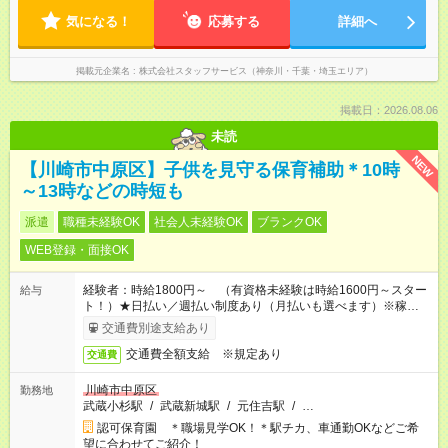
気になる！
応募する
詳細へ
掲載元企業名
株式会社スタッフサービス（神奈川・千葉・埼玉エリア）
掲載日：2026.08.06
未読
NEW
【川崎市中原区】子供を見守る保育補助＊10時
～13時などの時短も
派遣
職種未経験OK
社会人未経験OK
ブランクOK
WEB登録・面接OK
経験者：時給1800円～ （有資格未経験は時給1600円～スター
給与
ト！）★日払い／週払い制度あり（月払いも選べます）※稼働開
始時は手続き完了次第のお支払いとなります★フルタイムできる
交通費別途支給あり
方は100円アップ！
交通費全額支給 ※規定あり
交通費
川崎市中原区
勤務地
武蔵小杉駅
/
武蔵新城駅
/
元住吉駅
/
…
認可保育園 ＊職場見学OK！＊駅チカ、車通勤OKなどご希
望に合わせてご紹介！