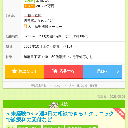
全額支給
交通費
20～25万円
月収例
川崎市幸区
勤務地
川崎駅から徒歩4分
大手精密機器メーカー
09:00～17:30(実働7時間30分 休憩1時間)
勤務時間
2026年10月上旬～長期 ※10月～！
期間
履歴書不要
/
40～50代活躍中
/
電話対応なし
特徴
気になる！
応募する
詳細へ
掲載元企業名
パーソルテンプスタッフ株式会社 首都圏
掲載日：2026.08.06
未読
NEW
＜未経験OK＞週4日の相談できる！クリニック
で診療科の受付など