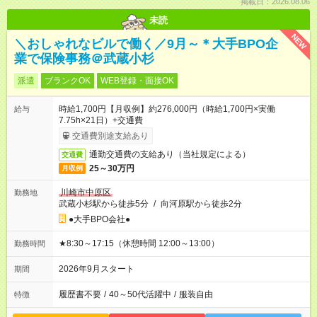
掲載日：2026.08.06
未読
NEW
＼おしゃれなビルで働く／9月～＊大手BPO企
業で保険事務＠武蔵小杉
派遣
ブランクOK
WEB登録・面接OK
時給1,700円【月収例】約276,000円（時給1,700円×実働
給与
7.75h×21日）+交通費
交通費別途支給あり
通勤交通費の支給あり（当社規定による）
交通費
25～30万円
月収例
川崎市中原区
勤務地
武蔵小杉駅から徒歩5分
/
向河原駅から徒歩2分
●大手BPO会社●
★8:30～17:15（休憩時間 12:00～13:00）
勤務時間
2026年9月スタート
期間
履歴書不要
/
40～50代活躍中
/
服装自由
特徴