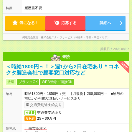
履歴書不要
特徴
気になる！
応募する
詳細へ
掲載元企業名
株式会社スタッフサービス（神奈川・千葉・埼玉エリア）
掲載日：2026.08.07
未読
NEW
＜時給1800円～！＞週1から2日在宅あり＊コネ
クタ製造会社で顧客窓口対応など
派遣
ブランクOK
WEB登録・面接OK
時給1800円～1850円＋交 【月収例】288,000円～ ■給与の
給与
前払いが可能な速払いサービスあり
交通費別途支給あり
交通費支給あり
交通費
25～30万円
月収例
川崎市高津区
勤務地