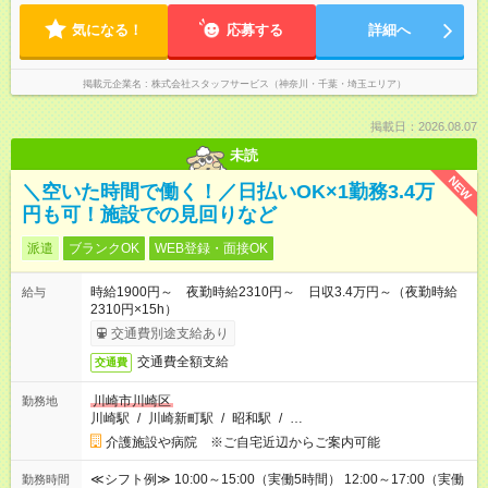
気になる！
応募する
詳細へ
掲載元企業名
株式会社スタッフサービス（神奈川・千葉・埼玉エリア）
掲載日：2026.08.07
未読
NEW
＼空いた時間で働く！／日払いOK×1勤務3.4万
円も可！施設での見回りなど
派遣
ブランクOK
WEB登録・面接OK
時給1900円～ 夜勤時給2310円～ 日収3.4万円～（夜勤時給
給与
2310円×15h）
交通費別途支給あり
交通費全額支給
交通費
川崎市川崎区
勤務地
川崎駅
/
川崎新町駅
/
昭和駅
/
…
介護施設や病院 ※ご自宅近辺からご案内可能
≪シフト例≫ 10:00～15:00（実働5時間） 12:00～17:00（実働
勤務時間