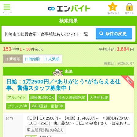
0
メニュー
気になる！
ログイン
検索結果
条件の変更
川崎市で社員食堂・食事補助ありのバイト一覧
153
1,684
件中
1
～
50
件表示
平均時給:
円
新着順
時給順
人気順
掲載日：2026.08.07
未読
NEW
日給：1万2500円／“ありがとう”がもらえる仕
事、警備スタッフ募集中！
アルバイト
職種未経験OK
社会人未経験OK
大学生歓迎
ブランクOK
WEB登録・面接OK
【日勤】1万2500円～ 【夜勤】1万4000円～ ＊原則月2回払い
給与
（10日・25日） 他、週払い・日払いの制度もあり（規定あり）
＃日収1万円以上
交通費別途支給あり