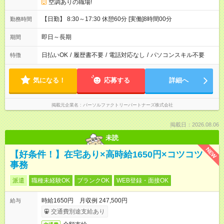
空調ありの職場!
【日勤】 8:30～17:30 休憩60分 [実働]8時間00分
勤務時間
即日～長期
期間
日払いOK
/
履歴書不要
/
電話対応なし
/
パソコンスキル不要
特徴
気になる！
応募する
詳細へ
掲載元企業名
パーソルファクトリーパートナーズ株式会社
掲載日：2026.08.06
未読
NEW
【好条件！】在宅あり×高時給1650円×コツコツ
事務
派遣
職種未経験OK
ブランクOK
WEB登録・面接OK
時給1650円 月収例 247,500円
給与
交通費別途支給あり