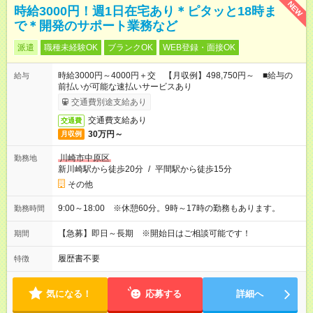
NEW
時給3000円！週1日在宅あり＊ピタッと18時ま
で＊開発のサポート業務など
派遣
職種未経験OK
ブランクOK
WEB登録・面接OK
時給3000円～4000円＋交 【月収例】498,750円～ ■給与の
給与
前払いが可能な速払いサービスあり
交通費別途支給あり
交通費支給あり
交通費
30万円～
月収例
川崎市中原区
勤務地
新川崎駅から徒歩20分
/
平間駅から徒歩15分
その他
9:00～18:00 ※休憩60分。9時～17時の勤務もあります。
勤務時間
【急募】即日～長期 ※開始日はご相談可能です！
期間
履歴書不要
特徴
気になる！
応募する
詳細へ