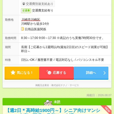
交通費別途支給あり
交通費支給有り
交通費
川崎市川崎区
勤務地
川崎駅から徒歩14分
日用品医薬関係
8:30～17:00 9:00～17:30 ※表記のうち実働7時間30分です。
勤務時間
長期【ご応募から1週間以内(最短2日目)のスピード就業が可能】
期間
即日～
日払いOK
/
履歴書不要
/
電話対応なし
/
パソコンスキル不要
特徴
気になる！
応募する
詳細へ
掲載元企業名
株式会社テクノ・サービス
掲載日：2026.08.07
未読
NEW
【週2日＊高時給1900円～】シニア向けマンシ