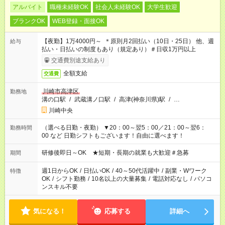
アルバイト
職種未経験OK
社会人未経験OK
大学生歓迎
ブランクOK
WEB登録・面接OK
【夜勤】1万4000円～ ＊原則月2回払い（10日・25日） 他、週
給与
払い・日払いの制度もあり（規定あり）＃日収1万円以上
交通費別途支給あり
全額支給
交通費
川崎市高津区
勤務地
溝の口駅
/
武蔵溝ノ口駅
/
高津(神奈川県)駅
/
…
川崎中央
（選べる日勤・夜勤） ▼20：00～翌5：00／21：00～翌6：
勤務時間
00 など 日勤シフトもございます！自由に選べます！
研修後即日～OK ★短期・長期の就業も大歓迎＃急募
期間
週1日からOK
/
日払いOK
/
40～50代活躍中
/
副業・Wワーク
特徴
OK
/
シフト勤務
/
10名以上の大量募集
/
電話対応なし
/
パソコ
ンスキル不要
気になる！
応募する
詳細へ