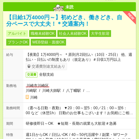
未読
NEW
【日給1万4000円～】初めどき、働きどき、自
分ペースで大丈夫！＊交通案内！
アルバイト
職種未経験OK
社会人未経験OK
大学生歓迎
ブランクOK
WEB登録・面接OK
【夜勤】1万4000円～ ＊原則月2回払い（10日・25日） 他、週
給与
払い・日払いの制度もあり（規定あり）＃日収1万円以上
交通費別途支給あり
全額支給
交通費
川崎市川崎区
勤務地
川崎駅
/
川崎大師駅
/
八丁畷駅
/
…
川崎
（選べる日勤・夜勤） ▼20：00～翌5：00／21：00～翌6：
勤務時間
00 など（休憩1h） 日勤のお仕事もございます！お気軽にご相談
ください！
研修後即日～OK ★短期・長期の就業も大歓迎＃急募
期間
週1日からOK
/
日払いOK
/
40～50代活躍中
/
副業・Wワーク
特徴