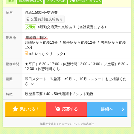
派遣
職種未経験OK
ブランクOK
WEB登録・面接OK
時給1,500円+交通費
給与
交通費別途支給あり
○通勤交通費の支給あり（当社規定による）
交通費
川崎市川崎区
勤務地
川崎駅から徒歩13分
/
尻手駅から徒歩12分
/
矢向駅から徒歩
15分
●キレイなクリニック●
★平日）8:30～17:00（休憩時間 12:00～13:00）／土曜）8:30～
勤務時間
12:30（休憩時間 なし）
即日スタート ※急募 ○9月～、10月～スタートもご相談くだ
期間
さい♪
履歴書不要
/
40～50代活躍中
/
シフト勤務
特徴
気になる！
応募する
詳細へ
掲載元企業名
ヒューマンリソシア株式会社