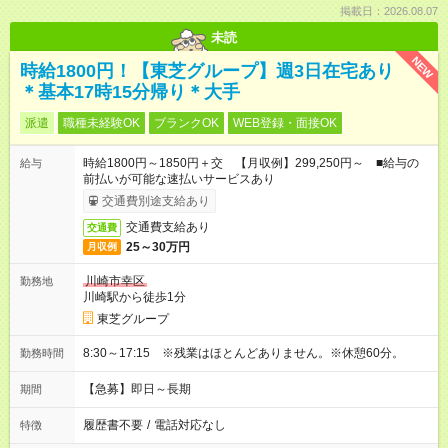
掲載日：2026.08.07
未読
NEW
時給1800円！【東芝グループ】週3日在宅あり
＊基本17時15分帰り＊大手
派遣
職種未経験OK
ブランクOK
WEB登録・面接OK
時給1800円～1850円＋交 【月収例】299,250円～ ■給与の
給与
前払いが可能な速払いサービスあり
交通費別途支給あり
交通費支給あり
交通費
25～30万円
月収例
川崎市幸区
勤務地
川崎駅から徒歩1分
東芝グループ
8:30～17:15 ※残業はほとんどありません。※休憩60分。
勤務時間
【急募】即日～長期
期間
履歴書不要
/
電話対応なし
特徴