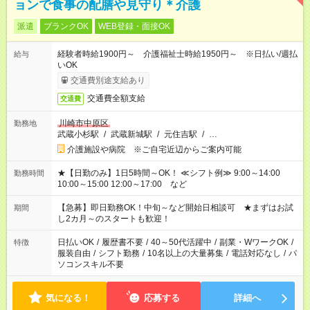
ョンで食事の配膳や見守り＊介護
派遣
ブランクOK
WEB登録・面接OK
経験者時給1900円～ 介護福祉士時給1950円～ ※日払い/週払
給与
いOK
交通費別途支給あり
交通費全額支給
交通費
川崎市中原区
勤務地
武蔵小杉駅
/
武蔵新城駅
/
元住吉駅
/
…
介護施設や病院 ※ご自宅近辺からご案内可能
★【日勤のみ】1日5時間～OK！ ≪シフト例≫ 9:00～14:00
勤務時間
10:00～15:00 12:00～17:00 など
【急募】即日勤務OK！中旬～など開始日相談可 ★まずはお試
期間
し2カ月～のスタートも歓迎！
日払いOK
/
履歴書不要
/
40～50代活躍中
/
副業・WワークOK
/
特徴
服装自由
/
シフト勤務
/
10名以上の大量募集
/
電話対応なし
/
パ
ソコンスキル不要
気になる！
応募する
詳細へ