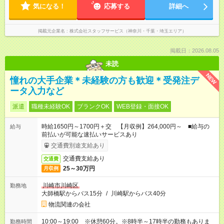
気になる！
応募する
詳細へ
掲載元企業名
株式会社スタッフサービス（神奈川・千葉・埼玉エリア）
掲載日：2026.08.05
未読
NEW
憧れの大手企業＊未経験の方も歓迎＊受発注デ
ータ入力など
派遣
職種未経験OK
ブランクOK
WEB登録・面接OK
時給1650円～1700円＋交 【月収例】264,000円～ ■給与の
給与
前払いが可能な速払いサービスあり
交通費別途支給あり
交通費支給あり
交通費
25～30万円
月収例
川崎市川崎区
勤務地
大師橋駅からバス15分
/
川崎駅からバス40分
物流関連の会社
10:00～19:00 ※休憩60分。※8時半～17時半の勤務もありま
勤務時間