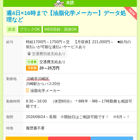
未読
NEW
週4日×16時まで【油脂化学メーカー】データ処
理など
派遣
ブランクOK
WEB登録・面接OK
時給1700円～1750円＋交 【月収例】221,000円～ ■給与の
給与
前払いが可能な速払いサービスあり
交通費別途支給あり
交通費支給あり
交通費
20～25万円
月収例
川崎市川崎区
勤務地
川崎駅からバス20分
油脂化学メーカー
8:30～16:00 （休憩60分） ＊8時半・9時～17時勤務も相談可
勤務時間
能です。
2026/08/24～長期 ※開始日はご相談可能です！ ※8月～！
期間
履歴書不要
特徴