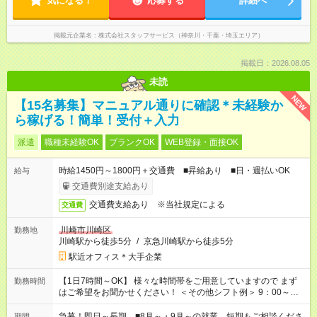
気になる！
応募する
詳細へ
掲載元企業名
株式会社スタッフサービス（神奈川・千葉・埼玉エリア）
掲載日：2026.08.05
未読
NEW
【15名募集】マニュアル通りに確認＊未経験か
ら稼げる！簡単！受付＋入力
派遣
職種未経験OK
ブランクOK
WEB登録・面接OK
時給1450円～1800円＋交通費 ■昇給あり ■日・週払いOK
給与
交通費別途支給あり
交通費支給あり ※当社規定による
交通費
川崎市川崎区
勤務地
川崎駅から徒歩5分
/
京急川崎駅から徒歩5分
駅近オフィス＊大手企業
【1日7時間～OK】 様々な時間帯をご用意していますので まず
勤務時間
はご希望をお聞かせください！ ＜その他シフト例＞ 9：00～
17：00 11：00～20：00 などなど！その他のお時間もOKです！
急募！即日～長期 ■8月～・9月～の就業、短期もご相談くださ
期間