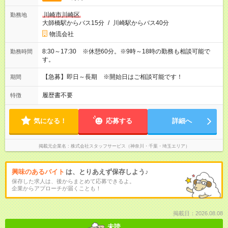
川崎市川崎区
勤務地
大師橋駅からバス15分
/
川崎駅からバス40分
物流会社
8:30～17:30 ※休憩60分。※9時～18時の勤務も相談可能で
勤務時間
す。
【急募】即日～長期 ※開始日はご相談可能です！
期間
履歴書不要
特徴
気になる！
応募する
詳細へ
掲載元企業名
株式会社スタッフサービス（神奈川・千葉・埼玉エリア）
興味のあるバイト
は、とりあえず保存しよう♪
保存した求人は、後からまとめて応募できるよ。
企業からアプローチが届くことも！
掲載日：2026.08.08
未読