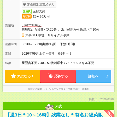
交通費別途支給あり
全額支給
交通費
25～30万円
月収例
川崎市川崎区
勤務地
川崎駅から民間バス20分
/
浜川崎駅から送迎バス10分
大手Gr★環境・リサイクル事業
08:30～17:30(実働8時間 休憩1時間)
勤務時間
2026年09月上旬～長期 ※9月～！
期間
履歴書不要
/
40～50代活躍中
/
パソコンスキル不要
特徴
気になる！
応募する
詳細へ
掲載元企業名
パーソルテンプスタッフ株式会社 首都圏
掲載日：2026.08.07
未読
NEW
【週3日＊10～16時】残業なし＊有名お総菜販