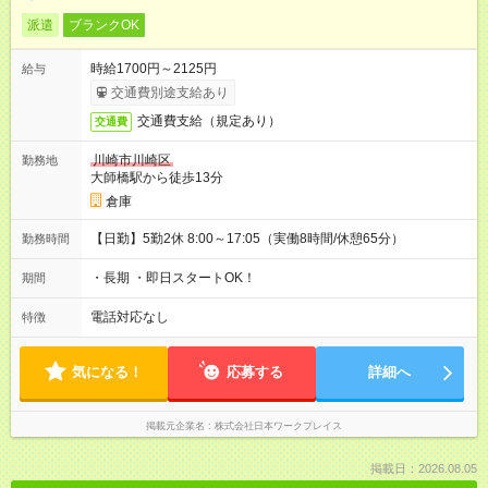
派遣
ブランクOK
時給1700円～2125円
給与
交通費別途支給あり
交通費支給（規定あり）
交通費
川崎市川崎区
勤務地
大師橋駅から徒歩13分
倉庫
【日勤】5勤2休 8:00～17:05（実働8時間/休憩65分）
勤務時間
・長期 ・即日スタートOK！
期間
電話対応なし
特徴
気になる！
応募する
詳細へ
掲載元企業名
株式会社日本ワークプレイス
掲載日：2026.08.05