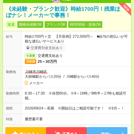
NEW
《未経験・ブランク歓迎》時給1700円！残業ほ
ぼナシ！メーカーで事務！
派遣
職種未経験OK
ブランクOK
WEB登録・面接OK
時給1700円＋交 【月収例】272,000円～ ■給与の前払いが可
給与
能な速払いサービスあり
交通費別途支給あり
交通費支給あり
交通費
25～30万円
月収例
川崎市川崎区
勤務地
大師橋駅からバス20分
/
川崎駅からバス40分
メーカー
8:30～17:30 ※休憩60分。※9～16時／9時半～17時も相談可
勤務時間
能。
2026/09/24～長期 ※開始日はご相談可能です！ ※9月～！
期間
履歴書不要
特徴