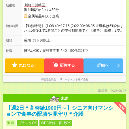
川崎市川崎区
勤務地
浜川崎駅からバス30分
金属製品を扱う企業
【勤務時間】 (1)08:40~17:15 (2)22:00~06:35 ※勤務は5勤2休ま
勤務時間
たは5勤3休で1週間ごとの交替制勤務です 【備考】 勤務：2交替
休憩：1回 計45分 休日：5勤2休または5勤3休/会社カレンダーに
準ずる/年間休日117日
長期（3ヶ月以上）
期間
日払いOK
/
履歴書不要
/
40～50代活躍中
特徴
気になる！
応募する
詳細へ
掲載元企業名
UTエージェント株式会社
掲載日：2026.08.07
未読
NEW
【週2日＊高時給1900円～】シニア向けマンシ
ョンで食事の配膳や見守り＊介護
派遣
ブランクOK
WEB登録・面接OK