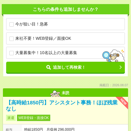
こちらの条件も追加しませんか？
今が狙い目！急募
来社不要！WEB登録／面接OK
大量募集中！10名以上の大量募集
追加して再検索！
掲載日：2026.08.07
未読
NEW
【高時給1850円】アシスタント事務！ほぼ残業
なし
派遣
WEB登録・面接OK
時給1850円 月収例 296,000円
給与