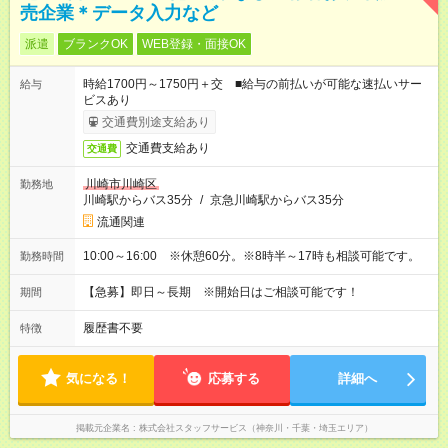
売企業＊データ入力など
派遣
ブランクOK
WEB登録・面接OK
時給1700円～1750円＋交 ■給与の前払いが可能な速払いサー
給与
ビスあり
交通費別途支給あり
交通費支給あり
交通費
川崎市川崎区
勤務地
川崎駅からバス35分
/
京急川崎駅からバス35分
流通関連
10:00～16:00 ※休憩60分。※8時半～17時も相談可能です。
勤務時間
【急募】即日～長期 ※開始日はご相談可能です！
期間
履歴書不要
特徴
気になる！
応募する
詳細へ
掲載元企業名
株式会社スタッフサービス（神奈川・千葉・埼玉エリア）