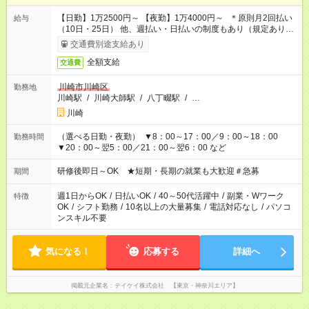
【日勤】1万2500円～ 【夜勤】1万4000円～ ＊原則月2回払い
給与
（10日・25日） 他、週払い・日払いの制度もあり（規定あり）
＃日収1万円以上
交通費別途支給あり
全額支給
交通費
川崎市川崎区
勤務地
川崎駅
/
川崎大師駅
/
八丁畷駅
/
…
川崎
（選べる日勤・夜勤） ▼8：00～17：00／9：00～18：00
勤務時間
▼20：00～翌5：00／21：00～翌6：00 など
研修後即日～OK ★短期・長期の就業も大歓迎＃急募
期間
週1日からOK
/
日払いOK
/
40～50代活躍中
/
副業・Wワーク
特徴
OK
/
シフト勤務
/
10名以上の大量募集
/
電話対応なし
/
パソコ
ンスキル不要
気になる！
応募する
詳細へ
掲載元企業名
テイケイ株式会社 【東京・神奈川エリア】