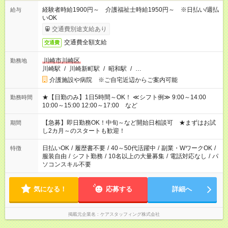
経験者時給1900円～ 介護福祉士時給1950円～ ※日払い/週払
給与
いOK
交通費別途支給あり
交通費全額支給
交通費
川崎市川崎区
勤務地
川崎駅
/
川崎新町駅
/
昭和駅
/
…
介護施設や病院 ※ご自宅近辺からご案内可能
★【日勤のみ】1日5時間～OK！ ≪シフト例≫ 9:00～14:00
勤務時間
10:00～15:00 12:00～17:00 など
【急募】即日勤務OK！中旬～など開始日相談可 ★まずはお試
期間
し2カ月～のスタートも歓迎！
日払いOK
/
履歴書不要
/
40～50代活躍中
/
副業・WワークOK
/
特徴
服装自由
/
シフト勤務
/
10名以上の大量募集
/
電話対応なし
/
パ
ソコンスキル不要
気になる！
応募する
詳細へ
掲載元企業名
ケアスタッフィング株式会社