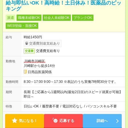
給与即払いOK！高時給！土日休み！医薬品のピッ
キング
派遣
職種未経験OK
社会人未経験OK
ブランクOK
WEB登録・面接OK
時給1450円
給与
交通費別途支給あり
交通費支給有り
交通費
川崎市川崎区
勤務地
川崎駅から徒歩14分
日用品医薬関係
8:30～17:00 9:00～17:30 ※表記のうち実働7時間30分です。
勤務時間
長期【ご応募から1週間以内(最短2日目)のスピード就業が可能】
期間
即日～
日払いOK
/
履歴書不要
/
電話対応なし
/
パソコンスキル不要
特徴
気になる！
応募する
詳細へ