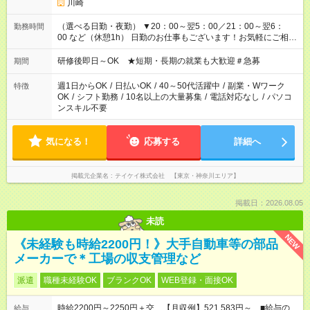
川崎
（選べる日勤・夜勤） ▼20：00～翌5：00／21：00～翌6：
勤務時間
00 など（休憩1h） 日勤のお仕事もございます！お気軽にご相談
ください！
研修後即日～OK ★短期・長期の就業も大歓迎＃急募
期間
週1日からOK
/
日払いOK
/
40～50代活躍中
/
副業・Wワーク
特徴
OK
/
シフト勤務
/
10名以上の大量募集
/
電話対応なし
/
パソコ
ンスキル不要
気になる！
応募する
詳細へ
掲載元企業名
テイケイ株式会社 【東京・神奈川エリア】
掲載日：2026.08.05
未読
NEW
《未経験も時給2200円！》大手自動車等の部品
メーカーで＊工場の収支管理など
派遣
職種未経験OK
ブランクOK
WEB登録・面接OK
時給2200円～2250円＋交 【月収例】521,583円～ ■給与の
給与