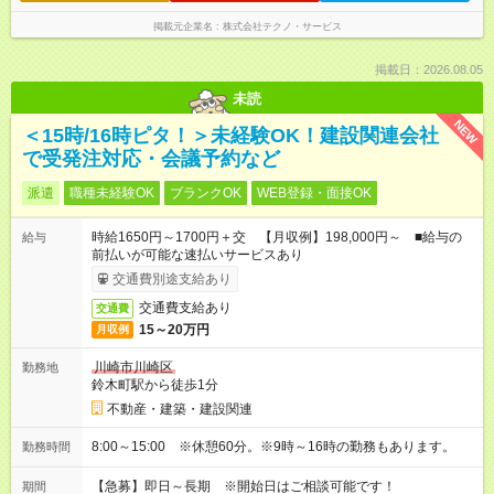
掲載元企業名
株式会社テクノ・サービス
掲載日：2026.08.05
未読
NEW
＜15時/16時ピタ！＞未経験OK！建設関連会社
で受発注対応・会議予約など
派遣
職種未経験OK
ブランクOK
WEB登録・面接OK
時給1650円～1700円＋交 【月収例】198,000円～ ■給与の
給与
前払いが可能な速払いサービスあり
交通費別途支給あり
交通費支給あり
交通費
15～20万円
月収例
川崎市川崎区
勤務地
鈴木町駅から徒歩1分
不動産・建築・建設関連
8:00～15:00 ※休憩60分。※9時～16時の勤務もあります。
勤務時間
【急募】即日～長期 ※開始日はご相談可能です！
期間