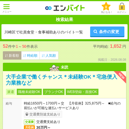
0
メニュー
気になる！
ログイン
検索結果
条件の変更
川崎区で社員食堂・食事補助ありのバイト一覧
52
1,652
件中
1
～
50
件表示
平均時給:
円
新着順
時給順
人気順
掲載日：2026.08.08
未読
NEW
大手企業で働くチャンス＊未経験OK＊宅急便入
力業務など
派遣
職種未経験OK
ブランクOK
WEB登録・面接OK
時給1650円～1700円＋交 【月収例】325,875円～ ■給与の
給与
前払いが可能な速払いサービスあり
交通費別途支給あり
交通費支給あり
交通費
30万円～
月収例