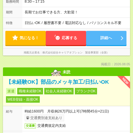
8:30～17:15
勤務時間
長期でお仕事できる方、大歓迎！
期間
日払いOK
/
履歴書不要
/
電話対応なし
/
パソコンスキル不要
特徴
気になる！
応募する
詳細へ
掲載元企業名
株式会社綜合キャリアオプション 製造事業部（全国）
掲載日：2026.08.05
未読
NEW
【未経験OK】部品のメッキ加工/日払いOK
派遣
職種未経験OK
社会人未経験OK
ブランクOK
WEB登録・面接OK
時給1600円 月収例26万円以上可(7時間45分×21日)
給与
交通費別途支給あり
交通費規定内支給
交通費