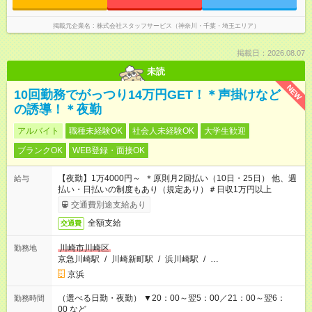
掲載元企業名
株式会社スタッフサービス（神奈川・千葉・埼玉エリア）
掲載日：2026.08.07
未読
NEW
10回勤務でがっつり14万円GET！＊声掛けなど
の誘導！＊夜勤
アルバイト
職種未経験OK
社会人未経験OK
大学生歓迎
ブランクOK
WEB登録・面接OK
【夜勤】1万4000円～ ＊原則月2回払い（10日・25日） 他、週
給与
払い・日払いの制度もあり（規定あり）＃日収1万円以上
交通費別途支給あり
全額支給
交通費
川崎市川崎区
勤務地
京急川崎駅
/
川崎新町駅
/
浜川崎駅
/
…
京浜
（選べる日勤・夜勤） ▼20：00～翌5：00／21：00～翌6：
勤務時間
00 など