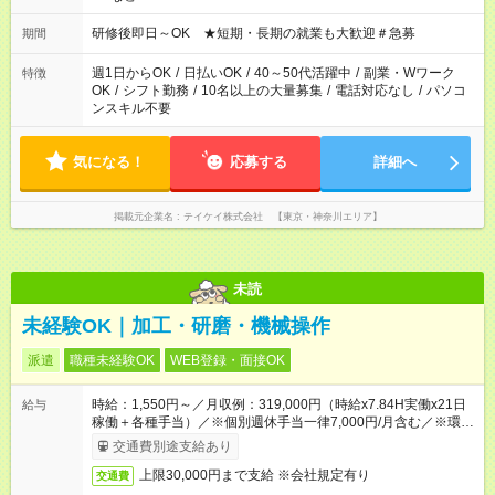
研修後即日～OK ★短期・長期の就業も大歓迎＃急募
期間
週1日からOK
/
日払いOK
/
40～50代活躍中
/
副業・Wワーク
特徴
OK
/
シフト勤務
/
10名以上の大量募集
/
電話対応なし
/
パソコ
ンスキル不要
気になる！
応募する
詳細へ
掲載元企業名
テイケイ株式会社 【東京・神奈川エリア】
未読
未経験OK｜加工・研磨・機械操作
派遣
職種未経験OK
WEB登録・面接OK
時給：1,550円～／月収例：319,000円（時給x7.84H実働x21日
給与
稼働＋各種手当）／※個別週休手当一律7,000円/月含む／※環境
手当一律3,000円/月含む
交通費別途支給あり
上限30,000円まで支給 ※会社規定有り
交通費