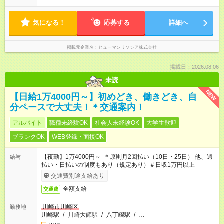
気になる！
応募する
詳細へ
掲載元企業名
ヒューマンリソシア株式会社
掲載日：2026.08.06
未読
NEW
【日給1万4000円～】初めどき、働きどき、自
分ペースで大丈夫！＊交通案内！
アルバイト
職種未経験OK
社会人未経験OK
大学生歓迎
ブランクOK
WEB登録・面接OK
【夜勤】1万4000円～ ＊原則月2回払い（10日・25日） 他、週
給与
払い・日払いの制度もあり（規定あり）＃日収1万円以上
交通費別途支給あり
全額支給
交通費
川崎市川崎区
勤務地
川崎駅
/
川崎大師駅
/
八丁畷駅
/
…