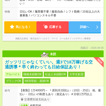
い！
日払いOK
/
履歴書不要
/
服装自由
/
シフト勤務
/
10名以上の大
特徴
量募集
/
パソコンスキル不要
気になる！
応募する
詳細へ
掲載元企業名
株式会社ウィルオブ・ワーク コール&オフィスデザイン事業部
掲載日：2026.08.05
未読
NEW
ガッツリじゃなくていい。週3で18万稼げる交
通誘導＊早く終わっても日給保証あり！
アルバイト
職種未経験OK
社会人未経験OK
大学生歓迎
ブランクOK
WEB登録・面接OK
【夜勤】1万4000円～ ＊原則月2回払い（10日・25日） 他、週
給与
払い・日払いの制度もあり（規定あり）＃日収1万円以上
交通費別途支給あり
全額支給
交通費