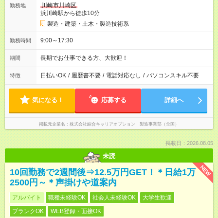
川崎市川崎区
勤務地
浜川崎駅から徒歩10分
製造・建築・土木・製造技術系
9:00～17:30
勤務時間
長期でお仕事できる方、大歓迎！
期間
日払いOK
/
履歴書不要
/
電話対応なし
/
パソコンスキル不要
特徴
気になる！
応募する
詳細へ
掲載元企業名
株式会社綜合キャリアオプション 製造事業部（全国）
掲載日：2026.08.05
未読
NEW
10回勤務で2週間後⇒12.5万円GET！＊日給1万
2500円～＊声掛けや道案内
アルバイト
職種未経験OK
社会人未経験OK
大学生歓迎
ブランクOK
WEB登録・面接OK