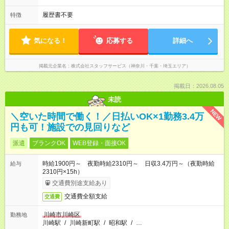
履歴書不要
特徴
気になる！
応募する
詳細へ
掲載元企業名
株式会社スタッフサービス（神奈川・千葉・埼玉エリア）
掲載日：2026.08.05
未読
NEW
＼空いた時間で働く！／日払いOK×1勤務3.4万
円も可！施設での見回りなど
派遣
ブランクOK
WEB登録・面接OK
時給1900円～ 夜勤時給2310円～ 日収3.4万円～（夜勤時給
給与
2310円×15h）
交通費別途支給あり
交通費全額支給
交通費
川崎市川崎区
勤務地
川崎駅
/
川崎新町駅
/
昭和駅
/
…