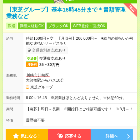
NEW
【東芝グループ】基本16時45分まで＊書類管理
業務など
派遣
職種未経験OK
ブランクOK
WEB登録・面接OK
時給1600円＋交 【月収例】266,000円～ ■給与の前払いが可
給与
能な速払いサービスあり
交通費別途支給あり
交通費支給あり
交通費
25～30万円
月収例
川崎市川崎区
勤務地
大師橋駅からバス10分
東芝グループ
8:00～16:45 ※残業はほとんどありません。※休憩60分。
勤務時間
【急募】即日～長期 ※開始日はご相談可能です！ ※8月～！
期間
履歴書不要
特徴
気になる！
応募する
詳細へ