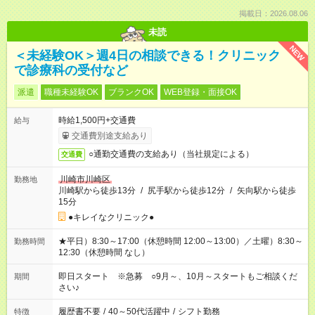
掲載日：2026.08.06
未読
NEW
＜未経験OK＞週4日の相談できる！クリニック
で診療科の受付など
派遣
職種未経験OK
ブランクOK
WEB登録・面接OK
時給1,500円+交通費
給与
交通費別途支給あり
○通勤交通費の支給あり（当社規定による）
交通費
川崎市川崎区
勤務地
川崎駅から徒歩13分
/
尻手駅から徒歩12分
/
矢向駅から徒歩
15分
●キレイなクリニック●
★平日）8:30～17:00（休憩時間 12:00～13:00）／土曜）8:30～
勤務時間
12:30（休憩時間 なし）
即日スタート ※急募 ○9月～、10月～スタートもご相談くだ
期間
さい♪
履歴書不要
/
40～50代活躍中
/
シフト勤務
特徴