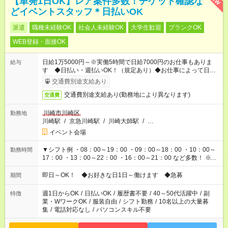
【単発1日OK】レア案件多数！チケット確認な
どイベントスタッフ＊日払いOK
派遣
職種未経験OK
社会人未経験OK
大学生歓迎
ブランクOK
WEB登録・面接OK
日給1万5000円～※実働5時間で日給7000円のお仕事もありま
給与
す ◆日払い・週払いOK！（規定あり）◆お仕事によって日給も
異なります
交通費別途支給あり
交通費別途支給あり(勤務地により異なります)
交通費
川崎市川崎区
勤務地
川崎駅
/
京急川崎駅
/
川崎大師駅
/
…
イベント会場
▼シフト例 ・08：00～19：00 ・09：00～18：00 ・10：00～
勤務時間
17：00 ・13：00～22：00 ・16：00～21：00 など多数！ ※お
仕事により勤務時間が異なります
即日～OK！ ◆お好きな日1日～働けます ◆急募
期間
週1日からOK
/
日払いOK
/
履歴書不要
/
40～50代活躍中
/
副
特徴
業・WワークOK
/
服装自由
/
シフト勤務
/
10名以上の大量募
集
/
電話対応なし
/
パソコンスキル不要