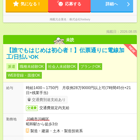
気になる！
応募する
詳細へ
掲載元企業名
株式会社fosbury
掲載日：2026.08.05
未読
NEW
【誰でもはじめは初心者！】伝票通りに電線加
工/日払いOK
派遣
職種未経験OK
社会人未経験OK
ブランクOK
WEB登録・面接OK
時給1400～1750円 月収例28万9000円以上可(7時間45分×21
給与
日+残業手当)
交通費別途支給あり
交通費規定内支給
交通費
川崎市川崎区
勤務地
昭和駅から徒歩3分
製造・建築・土木・製造技術系