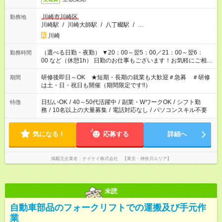
川崎市川崎区
勤務地
川崎駅
/
川崎大師駅
/
八丁畷駅
/
…
川崎
（選べる日勤・夜勤） ▼20：00～翌5：00／21：00～翌6：
勤務時間
00 など（休憩1h） 日勤のお仕事もございます！お気軽にご相談
ください！
研修後即日～OK ★短期・長期の就業も大歓迎＃急募 ＃研修
期間
は土・日・祝日も開催（期間限定です!!）
日払いOK
/
40～50代活躍中
/
副業・WワークOK
/
シフト勤
特徴
務
/
10名以上の大量募集
/
電話対応なし
/
パソコンスキル不要
気になる！
応募する
詳細へ
掲載元企業名
テイケイ株式会社 【東京・神奈川エリア】
未読
自動車部品のフォークリフトでの運搬及び手元作
業