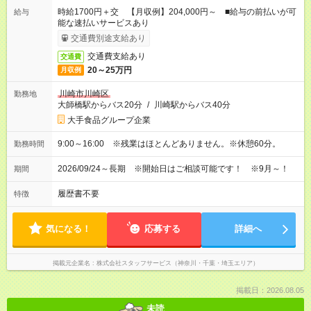
時給1700円＋交 【月収例】204,000円～ ■給与の前払いが可
給与
能な速払いサービスあり
交通費別途支給あり
交通費支給あり
交通費
20～25万円
月収例
川崎市川崎区
勤務地
大師橋駅からバス20分
/
川崎駅からバス40分
大手食品グループ企業
9:00～16:00 ※残業はほとんどありません。※休憩60分。
勤務時間
2026/09/24～長期 ※開始日はご相談可能です！ ※9月～！
期間
履歴書不要
特徴
気になる！
応募する
詳細へ
掲載元企業名
株式会社スタッフサービス（神奈川・千葉・埼玉エリア）
掲載日：2026.08.05
未読