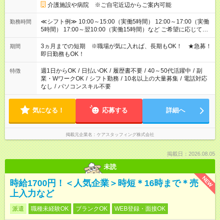
介護施設や病院 ※ご自宅近辺からご案内可能
≪シフト例≫ 10:00～15:00（実働5時間） 12:00～17:00（実働
勤務時間
5時間） 17:00～翌10:00（実働15時間）など ご希望に応じて、
働く時間は調整できます！ お気軽に担当へ相談ください！
3ヵ月までの短期 ※職場が気に入れば、長期もOK！ ★急募！
期間
即日勤務もOK！
週1日からOK
/
日払いOK
/
履歴書不要
/
40～50代活躍中
/
副
特徴
業・WワークOK
/
シフト勤務
/
10名以上の大量募集
/
電話対応
なし
/
パソコンスキル不要
気になる！
応募する
詳細へ
掲載元企業名
ケアスタッフィング株式会社
掲載日：2026.08.05
未読
NEW
時給1700円！＜人気企業＞時短＊16時まで＊売
上入力など
派遣
職種未経験OK
ブランクOK
WEB登録・面接OK