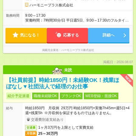
田線「御成⾨」駅）
ハーモニープラス株式会社
9:00～17:30
勤務時間
実働時間：7時間30分/日 平日週5日、9:00～17:30のフルタイム
勤務が基本です☆ 営業時間中は電話対応があるため、上記時間
帯で勤務可能な方を募集します。 急なお休みやご家庭の事情に
気になる！
は柔軟に対応します♪ ※原則、残業はありません
応募する
詳細へ
掲載元企業名
ハーモニープラス株式会社
掲載日：2026.08.07
未読
NEW
【社員前提】時給1850円！未経験OK！残業ほ
ぼなし▼社団法人で経理のお仕事
紹介予定派遣
職種未経験OK
ブランクOK
WEB登録・面接OK
時給1850円 月収例 29万円 時給1850円×実働7h45m×週5日×4
給与
週+残業5h ※月収例を保証するものではありません。
交通費別途支給あり
1ヶ月3万円を上限として実費支給
交通費
25～30万円
月収例