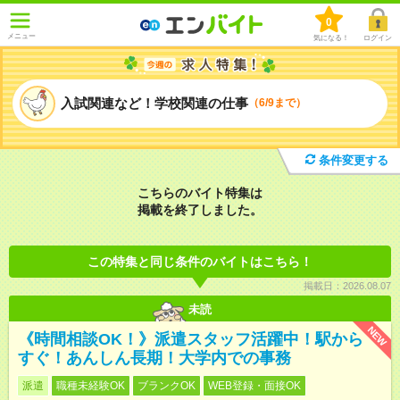
0
メニュー
気になる！
ログイン
入試関連など！学校関連の仕事
（6/9まで）
条件変更する
こちらのバイト特集は
掲載を終了しました。
この特集と同じ条件のバイトはこちら！
掲載日：2026.08.07
未読
NEW
《時間相談OK！》派遣スタッフ活躍中！駅から
すぐ！あんしん長期！大学内での事務
派遣
職種未経験OK
ブランクOK
WEB登録・面接OK