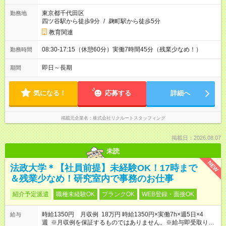
東京都千代田区
勤務地
四ツ谷駅から徒歩9分
/
麹町駅から徒歩5分
教育関連
08:30-17:15（休憩60分）実働7時間45分（残業少なめ！）
勤務時間
即日～長期
期間
気になる！
応募する
詳細へ
掲載元企業名
株式会社リクルートスタッフィング
掲載日：2026.08.07
未読
NEW
法政大学＊【社員前提】未経験OK！17時まで
＆残業少なめ！研究室内で事務のお仕事
紹介予定派遣
職種未経験OK
ブランクOK
WEB登録・面接OK
時給1350円 月収例 18万円 時給1350円×実働7h×週5日×4
給与
週 ※月収例を保証するものではありません。※給与即受取りサ