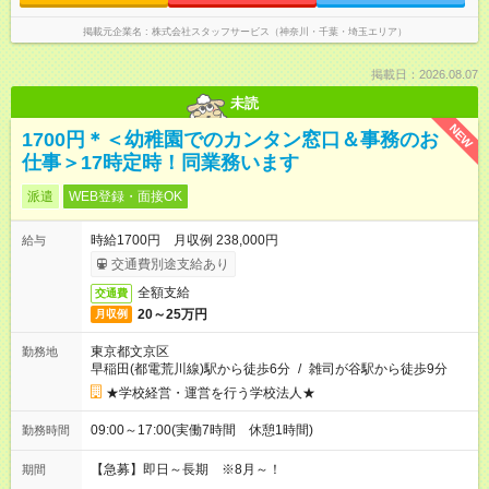
掲載元企業名
株式会社スタッフサービス（神奈川・千葉・埼玉エリア）
掲載日：2026.08.07
未読
NEW
1700円＊＜幼稚園でのカンタン窓口＆事務のお
仕事＞17時定時！同業務います
派遣
WEB登録・面接OK
時給1700円 月収例 238,000円
給与
交通費別途支給あり
全額支給
交通費
20～25万円
月収例
東京都文京区
勤務地
早稲田(都電荒川線)駅から徒歩6分
/
雑司が谷駅から徒歩9分
★学校経営・運営を行う学校法人★
09:00～17:00(実働7時間 休憩1時間)
勤務時間
【急募】即日～長期 ※8月～！
期間