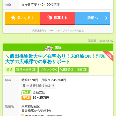
履歴書不要
/
40～50代活躍中
特徴
気になる！
応募する
詳細へ
掲載元企業名
パーソルテンプスタッフ株式会社
掲載日：2026.08.07
未読
NEW
＼飯田橋駅近大学／在宅あり！未経験OK！理系
大学の広報課での事務サポート
派遣
職種未経験OK
ブランクOK
WEB登録・面接OK
時給1570円 月収例 235,500円
給与
交通費別途支給あり
全額支給
交通費
20～25万円
月収例
東京都新宿区
勤務地
飯田橋駅から徒歩3分