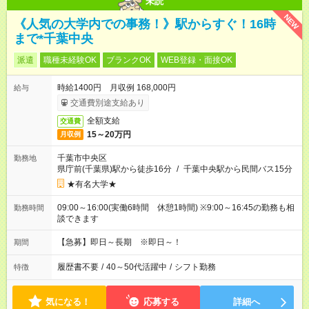
未読
NEW
《人気の大学内での事務！》駅からすぐ！16時
まで*千葉中央
派遣
職種未経験OK
ブランクOK
WEB登録・面接OK
時給1400円 月収例 168,000円
給与
交通費別途支給あり
全額支給
交通費
15～20万円
月収例
千葉市中央区
勤務地
県庁前(千葉県)駅から徒歩16分
/
千葉中央駅から民間バス15分
★有名大学★
09:00～16:00(実働6時間 休憩1時間) ※9:00～16:45の勤務も相
勤務時間
談できます
【急募】即日～長期 ※即日～！
期間
履歴書不要
/
40～50代活躍中
/
シフト勤務
特徴
気になる！
応募する
詳細へ