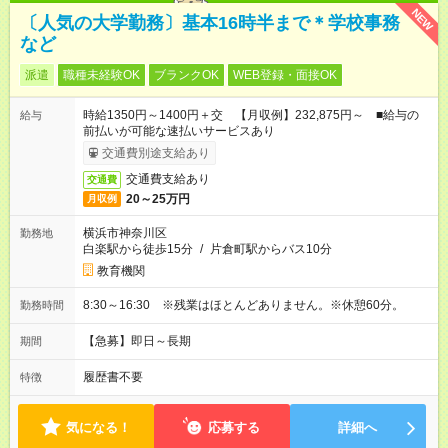
NEW
〔人気の大学勤務〕基本16時半まで＊学校事務
など
派遣
職種未経験OK
ブランクOK
WEB登録・面接OK
時給1350円～1400円＋交 【月収例】232,875円～ ■給与の
給与
前払いが可能な速払いサービスあり
交通費別途支給あり
交通費支給あり
交通費
20～25万円
月収例
横浜市神奈川区
勤務地
白楽駅から徒歩15分
/
片倉町駅からバス10分
教育機関
8:30～16:30 ※残業はほとんどありません。※休憩60分。
勤務時間
【急募】即日～長期
期間
履歴書不要
特徴
気になる！
応募する
詳細へ