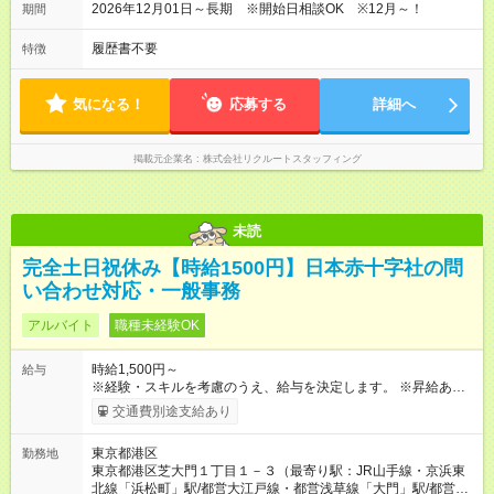
2026年12月01日～長期 ※開始日相談OK ※12月～！
期間
履歴書不要
特徴
気になる！
応募する
詳細へ
掲載元企業名
株式会社リクルートスタッフィング
未読
完全土日祝休み【時給1500円】日本赤十字社の問
い合わせ対応・一般事務
アルバイト
職種未経験OK
時給1,500円～
給与
※経験・スキルを考慮のうえ、給与を決定します。 ※昇給あり
（勤務実績・評価による） ※残業が発生した場合は、時間外手
交通費別途支給あり
当を全額支給します。 ※交通費支給（月額上限50,000円／当社
規定による） ※給与は月末締め、翌月15日払いです。 ※試用期
東京都港区
勤務地
間中も給与・待遇に変更はありません。 【試用期間】試用期間
東京都港区芝大門１丁目１－３（最寄り駅：JR山手線・京浜東
あり 試用期間の長さ：3ヶ月 雇用形態、給与は本採用時と同じ
北線「浜松町」駅/都営大江戸線・都営浅草線「⼤⾨」駅/都営三
です。