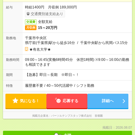
時給1400円 月収例 189,000円
給与
交通費別途支給あり
全額支給
交通費
15～20万円
月収例
千葉市中央区
勤務地
県庁前(千葉県)駅から徒歩16分
/
千葉中央駅から民間バス15分
★有名大学★
09:00～16:45(実働6時間45分 休憩1時間) ※9:00～16:00の勤務
勤務時間
も相談できます
【急募】即日～長期 ※即日～！
期間
履歴書不要
/
40～50代活躍中
/
シフト勤務
特徴
気になる！
応募する
詳細へ
掲載元企業名
パーソルテンプスタッフ株式会社 首都圏
掲載日：2026.08.07