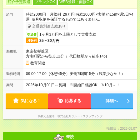
紹介予定派遣
ブランクOK
WEB登録・面接OK
時給2000円 月収例 29万円 時給2000円×実働7h15m×週5日×4
給与
週 ※月収例を保証するものではありません。
交通費別途支給あり
1ヶ月3万円を上限として実費支給
交通費
25～30万円
月収例
東京都杉並区
勤務地
方南町駅から徒歩12分
/
代田橋駅から徒歩14分
教育関連
09:00-17:00（休憩45分）実働7時間15分（残業少なめ！）
勤務時間
2026年10月01日～長期 ※開始日相談OK ※10月～！
期間
気になる！
応募する
詳細へ
掲載元企業名
株式会社リクルートスタッフィング
掲載日：2026.08.07
未読