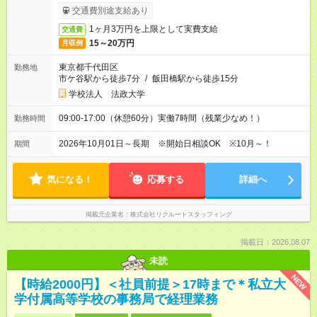
ービス利用可（利用条件有）
交通費別途支給あり
1ヶ月3万円を上限として実費支給
交通費
15～20万円
月収例
東京都千代田区
勤務地
市ケ谷駅から徒歩7分
/
飯田橋駅から徒歩15分
学校法人 法政大学
09:00-17:00（休憩60分）実働7時間（残業少なめ！）
勤務時間
2026年10月01日～長期 ※開始日相談OK ※10月～！
期間
気になる！
応募する
詳細へ
掲載元企業名
株式会社リクルートスタッフィング
掲載日：2026.08.07
未読
NEW
【時給2000円】＜社員前提＞17時まで＊私立大
学付属高等学校の事務局で経理業務