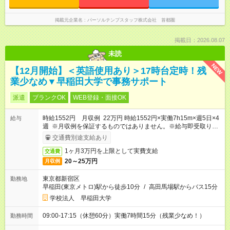
掲載元企業名
パーソルテンプスタッフ株式会社 首都圏
掲載日：2026.08.07
未読
NEW
【12月開始】＜英語使用あり＞17時台定時！残
業少なめ▼早稲田大学で事務サポート
派遣
ブランクOK
WEB登録・面接OK
時給1552円 月収例 22万円 時給1552円×実働7h15m×週5日×4
給与
週 ※月収例を保証するものではありません。※給与即受取りサ
ービス利用可（利用条件有）
交通費別途支給あり
1ヶ月3万円を上限として実費支給
交通費
20～25万円
月収例
東京都新宿区
勤務地
早稲田(東京メトロ)駅から徒歩10分
/
高田馬場駅からバス15分
学校法人 早稲田大学
09:00-17:15（休憩60分）実働7時間15分（残業少なめ！）
勤務時間