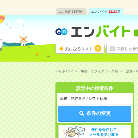
エン派遣
71570
件
エン バイト
82182
件
0
気になるリスト
保存した希
バイトTOP
事務・オフィスワーク系
法務・
設定中の検索条件
法務・特許事務 / シフト勤務
条件の変更
条件を保存して
メールを受け取る