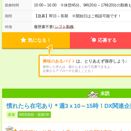
10:00～16:00 ※休憩45分。9時20分～17時20分の
勤務時間
【急募】即日～長期 ※開始日はご相談可能です！
期間
履歴書不要
/
シフト勤務
特徴
気になる！
応募する
興味のあるバイト
は、とりあえず保存しよう♪
保存した求人は、後からまとめて応募できるよ。
企業からアプローチが届くことも！
未読
慣れたら在宅あり＊週3ｘ10～15時！DX関連
派遣
WEB登録・面接OK