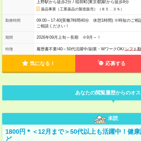
上野駅から徒歩2分
/
稲荷町(東京都)駅から徒歩8分
薬品事業（工業薬品の製造販売）（８５．３％）
09:00～17:40(実働7時間40分 休憩1時間) ※時短の
勤務時間
ご相談ください！
2026年09月上旬～長期 ※9月～！
期間
履歴書不要
/
40～50代活躍中
/
副業・WワークOK
/
シフト
特徴
気になる！
応募する
あなたの閲覧履歴からのオス
未読
1800円＊＜12月まで＞50代以上も活躍中！
ど