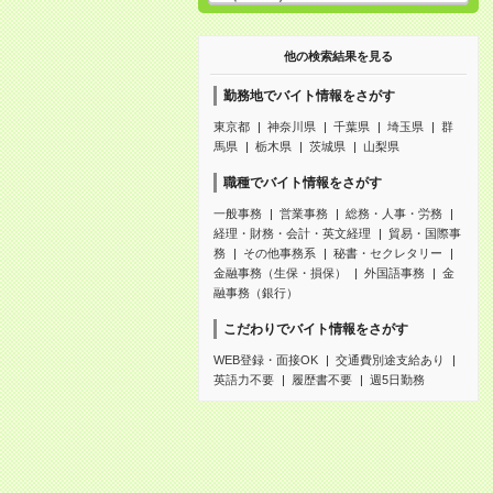
他の検索結果を見る
勤務地でバイト情報をさがす
東京都
神奈川県
千葉県
埼玉県
群
馬県
栃木県
茨城県
山梨県
職種でバイト情報をさがす
一般事務
営業事務
総務・人事・労務
経理・財務・会計・英文経理
貿易・国際事
務
その他事務系
秘書・セクレタリー
金融事務（生保・損保）
外国語事務
金
融事務（銀行）
こだわりでバイト情報をさがす
WEB登録・面接OK
交通費別途支給あり
英語力不要
履歴書不要
週5日勤務