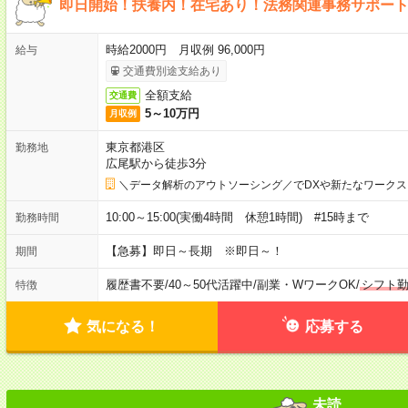
即日開始！扶養内！在宅あり！法務関連事務サポー
時給2000円 月収例 96,000円
給与
交通費別途支給あり
全額支給
交通費
5～10万円
月収例
東京都港区
勤務地
広尾駅から徒歩3分
＼データ解析のアウトソーシング／でDXや新たなワークス
10:00～15:00(実働4時間 休憩1時間) #15時まで
勤務時間
【急募】即日～長期 ※即日～！
期間
履歴書不要
/
40～50代活躍中
/
副業・WワークOK
/
シフト
特徴
気になる！
応募する
未読