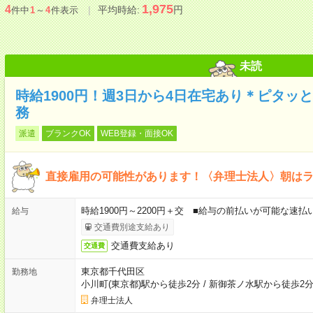
1,975
4
平均時給:
円
件中
1
～
4
件表示
未読
時給1900円！週3日から4日在宅あり＊ピタッ
務
派遣
ブランクOK
WEB登録・面接OK
直接雇用の可能性があります！〈弁理士法人〉朝は
時給1900円～2200円＋交 ■給与の前払いが可能な速
給与
交通費別途支給あり
交通費支給あり
交通費
東京都千代田区
勤務地
小川町(東京都)駅から徒歩2分
/
新御茶ノ水駅から徒歩2
弁理士法人