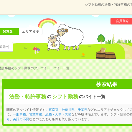
シフト勤務の法務・特許事務の
会員登録
エリア変更
関東版
望条件
特許事務のシフト勤務のアルバイト・バイト一覧
検索結果
法務・特許事務
シフト勤務
の
のバイト一覧
関東のアルバイト情報です。
東京都
、
神奈川県
、
千葉県
などのエリアをチェックして
に、
一般事務
、
営業事務
、
総務・人事・労務
などを取り揃えています。シフト勤務の
り
、
英語力不要
などのこだわり条件も取り揃えています。