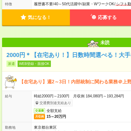
履歴書不要
/
40～50代活躍中
/
副業・WワークOK
/
シフト
特徴
気になる！
応募する
未読
2000円＊【在宅あり！】日数時間選べる！大
派遣
WEB登録・面接OK
【在宅あり】週2～3日！内部統制に関わる業務＠上
時給2000円～2100円 月収例 184,080円～193,284円
給与
交通費別途支給あり
全額支給
交通費
15～20万円
月収例
東京都台東区
勤務地