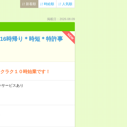
新着順
時給順
人気順
掲載日：2026.08.09
NEW
と16時帰り＊時短＊特許事
ラクラク１０時始業です！
払いサービスあり
分