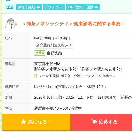
派遣
職種未経験OK
ブランクOK
WEB登録・面接OK
＜御茶ノ水ソラシティ＞健康診断に関する事務！
時給1800円～1850円
給与
交通費別途支給あり
全額支給
交通費
東京都千代田区
勤務地
新御茶ノ水駅から徒歩2分
/
御茶ノ水駅から徒歩2分
～☆全国展開の医療・介護リーディング企業☆～
09:00～17:15(実働7時間15分 休憩1時間)
勤務時間
2026年10月上旬～2026年12月下旬 12月末まで 延
期間
履歴書不要
/
40～50代活躍中
特徴
気になる！
応募する