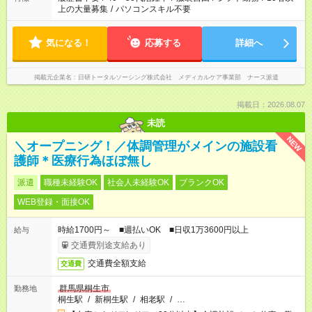
上の大量募集
/
パソコンスキル不要
気になる！
応募する
詳細へ
掲載元企業名
日研トータルソーシング株式会社 メディカルケア事業部 ナース派遣
掲載日：2026.08.07
未読
NEW
＼オープニング！／体調管理がメインの施設看
護師＊医療行為ほぼ無し
派遣
職種未経験OK
社会人未経験OK
ブランクOK
WEB登録・面接OK
時給1700円～ ■週払いOK ■日収1万3600円以上
給与
交通費別途支給あり
交通費全額支給
交通費
群馬県桐生市
勤務地
桐生駅
/
新桐生駅
/
相老駅
/
…