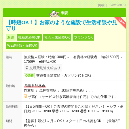
掲載日：2026.08.07
未読
NEW
【時短OK！】お家のような施設で生活相談や見
守り
派遣
職種未経験OK
社会人未経験OK
ブランクOK
WEB登録・面接OK
無資格未経験：時給1300円～ 有資格or経験者：時給1500円～
給与
1750円 ■日払いOK
交通費別途支給あり
交通費全額支給（ガソリン代もOK）
交通費
群馬県館林市
勤務地
館林駅
/
茂林寺前駅
/
成島(群馬県)駅
/
…
サ高住（サービス付き高齢者向け住宅）でのお仕事です。
【1日5時間～OK】ご希望の時間をご相談ください！ ▼シフト例
勤務時間
日勤 9:00～18:00 早番 7:00～16:00 遅番 10:00～19:00 時
短 10:00～15:00 上記はあくまで一例です。 「夕方までには帰宅
しておきたい」 「朝はゆっくりのスタートがいい」 「お昼の時
【急募】最短1ヶ月～OK！スタート日の相談もOK！（最短2日
期間
間を有効に使いたい」 など、ご希望があれば教えてください
後から）