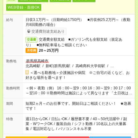
WEB登録・面接OK
日収3.1万円～（日勤時給1750円） ■月収例25.2万円～（夜勤
給与
月8回勤務の場合）
交通費別途支給あり
交通費全額支給 ■ガソリン代も全額支給（規定あ
交通費
り） ■無料駐車場もご相談ください
20～25万円
月収例
群馬県高崎市
勤務地
北高崎駅
/
新町(群馬県)駅
/
高崎商科大学前駅
/
…
＜選べる勤務地＞介護施設や病院 ※ご自宅の近くなど、お
好きな場所を選べます！
＜例＞ 夜勤（例） 16：00～翌9：00 16：30～翌9：30 17：00
勤務時間
～翌10：00 ※勤務時間は施設によって異なります 「土日祝は休
みたい」 「しっかり稼ぎたい」 「もう少し遅い時間から始めた
い」など ご希望にあったお仕事をご案内いたします。 ※未経験
短期2ヵ月～のお仕事です。開始日はご相談ください！ ★急募
期間
の方の場合は1～2ヶ月間は日中での仕事を経験いただき、 お
です！
仕事に慣れてからの夜勤になります。 ★家庭の都合でお休みが
必要な場合も遠慮なくご相談ください。
週1日からOK
/
日払いOK
/
履歴書不要
/
40～50代活躍中
/
副
特徴
業・WワークOK
/
服装自由
/
シフト勤務
/
10名以上の大量募
集
/
電話対応なし
/
パソコンスキル不要