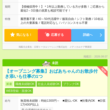
「余裕を持って夕飯の準備がしたい」 「午前中は働いて、午後
はプライベートの時間にしたい」 など、ご希望を教えてくださ
【積極採用中！】＊1年以上勤務している方が多数！ご応募から
期間
いね。 ※Wワーク希望の方へ 今ご覧のお仕事で希望する勤務時
最短2～3日後の就業も相談可能です！
間と、もう1つのお仕事の勤務時間。 合計で週40時間を超える
場合は応募できません。
履歴書不要
/
40～50代活躍中
/
服装自由
/
シフト勤務
/
10名以
特徴
上の大量募集
/
電話対応なし
/
パソコンスキル不要
気になる！
応募する
詳細へ
掲載元企業名
日研トータルソーシング株式会社 メディカルケア事業部
掲載日：2026.08.07
未読
NEW
【オープニング募集】おばあちゃんのお散歩付
き添いも仕事の1つ
派遣
職種未経験OK
社会人未経験OK
ブランクOK
WEB登録・面接OK
無資格未経験：時給1300円～ ■週払いOK ■扶養内OK ■日収
給与
1万400円以上