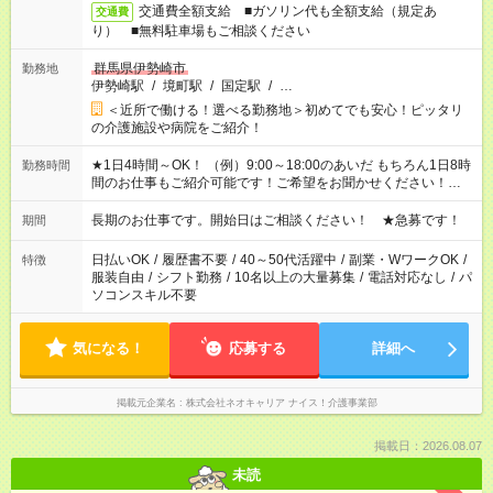
交通費全額支給 ■ガソリン代も全額支給（規定あ
交通費
り） ■無料駐車場もご相談ください
群馬県伊勢崎市
勤務地
伊勢崎駅
/
境町駅
/
国定駅
/
…
＜近所で働ける！選べる勤務地＞初めてでも安心！ピッタリ
の介護施設や病院をご紹介！
★1日4時間～OK！ （例）9:00～18:00のあいだ もちろん1日8時
勤務時間
間のお仕事もご紹介可能です！ご希望をお聞かせください！★家
庭の都合でお休みが必要な場合も遠慮なくご相談ください。 ※
週最低15時間以上の勤務が必要です
長期のお仕事です。開始日はご相談ください！ ★急募です！
期間
日払いOK
/
履歴書不要
/
40～50代活躍中
/
副業・WワークOK
/
特徴
服装自由
/
シフト勤務
/
10名以上の大量募集
/
電話対応なし
/
パ
ソコンスキル不要
気になる！
応募する
詳細へ
掲載元企業名
株式会社ネオキャリア ナイス！介護事業部
掲載日：2026.08.07
未読