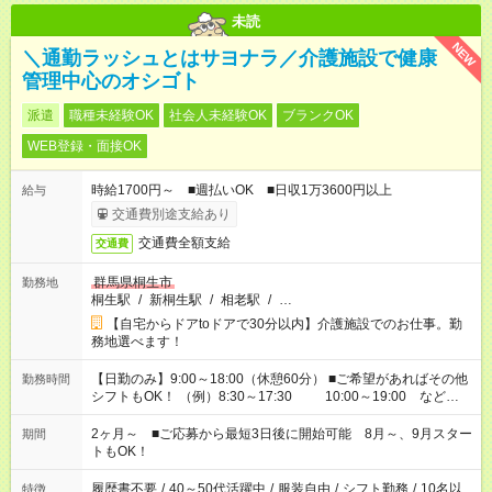
未読
NEW
＼通勤ラッシュとはサヨナラ／介護施設で健康
管理中心のオシゴト
派遣
職種未経験OK
社会人未経験OK
ブランクOK
WEB登録・面接OK
時給1700円～ ■週払いOK ■日収1万3600円以上
給与
交通費別途支給あり
交通費全額支給
交通費
群馬県桐生市
勤務地
桐生駅
/
新桐生駅
/
相老駅
/
…
【自宅からドアtoドアで30分以内】介護施設でのお仕事。勤
務地選べます！
【日勤のみ】9:00～18:00（休憩60分） ■ご希望があればその他
勤務時間
シフトもOK！ （例）8:30～17:30 10:00～19:00 など
「家族とお休みを合わせたい」 「余裕を持って夕飯の準備がし
たい」 「できれば残業はしたくない」 など、ご希望があれば教
2ヶ月～ ■ご応募から最短3日後に開始可能 8月～、9月スター
期間
えてくださいね。 ※Wワーク希望の方へ 今ご覧のお仕事で希望
トもOK！
する勤務時間と、もう1つのお仕事の勤務時間。 合計で週40時
間を超える場合は応募できません
履歴書不要
/
40～50代活躍中
/
服装自由
/
シフト勤務
/
10名以
特徴