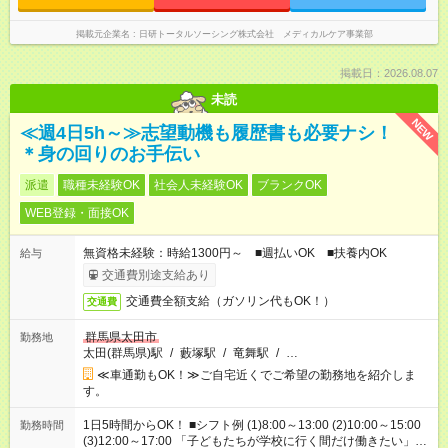
掲載元企業名
日研トータルソーシング株式会社 メディカルケア事業部
掲載日：2026.08.07
未読
NEW
≪週4日5h～≫志望動機も履歴書も必要ナシ！
＊身の回りのお手伝い
派遣
職種未経験OK
社会人未経験OK
ブランクOK
WEB登録・面接OK
無資格未経験：時給1300円～ ■週払いOK ■扶養内OK
給与
交通費別途支給あり
交通費全額支給（ガソリン代もOK！）
交通費
群馬県太田市
勤務地
太田(群馬県)駅
/
藪塚駅
/
竜舞駅
/
…
≪車通勤もOK！≫ご自宅近くでご希望の勤務地を紹介しま
す。
1日5時間からOK！ ■シフト例 (1)8:00～13:00 (2)10:00～15:00
勤務時間
(3)12:00～17:00 「子どもたちが学校に行く間だけ働きたい」