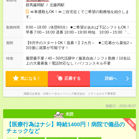
群馬県藤岡市
勤務地
群馬藤岡駅
/
北藤岡駅
≪車通勤もOK！≫ご自宅近くでご希望の勤務地を紹介しま
す。
9:00～18:00（休憩60分） ■ご希望があれば下記シフトもOK！
勤務時間
早番 7:00～16:00 遅番 10:00～19:00 時短 10:00～15:00 「家
族と休みを合わせたい」 「余裕を持って夕飯の準備がしたい」
「できれば残業はしたくない」 など、ご希望を教えてください
【8月中のスタートOK！急募！】2カ月～ ■ご応募から最短2～
期間
ね。 ※Wワーク希望の方へ 今ご覧のお仕事で希望する勤務時間
3日後に就業が可能です！
と、もう1つのお仕事の勤務時間。 合計で週40時間を超える場
合は応募できません。
履歴書不要
/
40～50代活躍中
/
服装自由
/
シフト勤務
/
10名以
特徴
上の大量募集
/
電話対応なし
/
パソコンスキル不要
気になる！
応募する
詳細へ
掲載元企業名
日研トータルソーシング株式会社 メディカルケア事業部
掲載日：2026.08.07
未読
NEW
【医療行為はナシ】時給1400円！病院で備品の
チェックなど