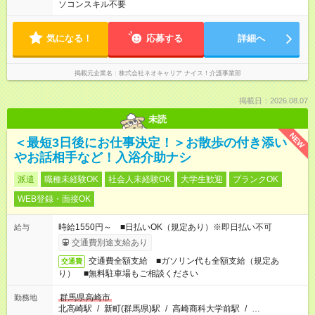
ソコンスキル不要
気になる！
応募する
詳細へ
掲載元企業名
株式会社ネオキャリア ナイス！介護事業部
掲載日：2026.08.07
未読
NEW
＜最短3日後にお仕事決定！＞お散歩の付き添い
やお話相手など！入浴介助ナシ
派遣
職種未経験OK
社会人未経験OK
大学生歓迎
ブランクOK
WEB登録・面接OK
時給1550円～ ■日払いOK（規定あり）※即日払い不可
給与
交通費別途支給あり
交通費全額支給 ■ガソリン代も全額支給（規定あ
交通費
り） ■無料駐車場もご相談ください
群馬県高崎市
勤務地
北高崎駅
/
新町(群馬県)駅
/
高崎商科大学前駅
/
…