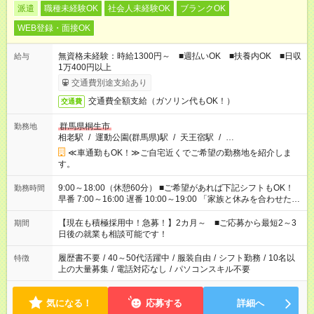
派遣
職種未経験OK
社会人未経験OK
ブランクOK
WEB登録・面接OK
無資格未経験：時給1300円～ ■週払いOK ■扶養内OK ■日収
給与
1万400円以上
交通費別途支給あり
交通費全額支給（ガソリン代もOK！）
交通費
群馬県桐生市
勤務地
相老駅
/
運動公園(群馬県)駅
/
天王宿駅
/
…
≪車通勤もOK！≫ご自宅近くでご希望の勤務地を紹介しま
す。
9:00～18:00（休憩60分） ■ご希望があれば下記シフトもOK！
勤務時間
早番 7:00～16:00 遅番 10:00～19:00 「家族と休みを合わせた
い」 「余裕を持って夕飯の準備がしたい」 「できれば残業はし
たくない」 など、ご希望を教えてくださいね。 ※Wワーク希望
【現在も積極採用中！急募！】2カ月～ ■ご応募から最短2～3
期間
の方へ 今ご覧のお仕事で希望する勤務時間と、もう1つのお仕事
日後の就業も相談可能です！
の勤務時間。 合計で週40時間を超える場合は応募できません。
履歴書不要
/
40～50代活躍中
/
服装自由
/
シフト勤務
/
10名以
特徴
上の大量募集
/
電話対応なし
/
パソコンスキル不要
気になる！
応募する
詳細へ