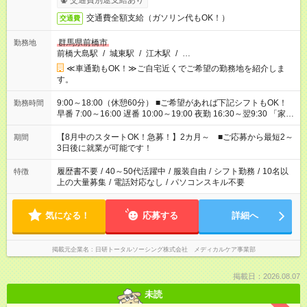
交通費別途支給あり
交通費全額支給（ガソリン代もOK！）
交通費
群馬県前橋市
勤務地
前橋大島駅
/
城東駅
/
江木駅
/
…
≪車通勤もOK！≫ご自宅近くでご希望の勤務地を紹介しま
す。
9:00～18:00（休憩60分） ■ご希望があれば下記シフトもOK！
勤務時間
早番 7:00～16:00 遅番 10:00～19:00 夜勤 16:30～翌9:30 「家族
と休みを合わせたい」 「余裕を持って夕飯の準備がしたい」
「できれば残業はしたくない」 など、ご希望を教えてください
【8月中のスタートOK！急募！】2カ月～ ■ご応募から最短2～
期間
ね。 ※Wワーク希望の方へ 今ご覧のお仕事で希望する勤務時間
3日後に就業が可能です！
と、もう1つのお仕事の勤務時間。 合計で週40時間を超える場
合は応募できません。
履歴書不要
/
40～50代活躍中
/
服装自由
/
シフト勤務
/
10名以
特徴
上の大量募集
/
電話対応なし
/
パソコンスキル不要
気になる！
応募する
詳細へ
掲載元企業名
日研トータルソーシング株式会社 メディカルケア事業部
掲載日：2026.08.07
未読