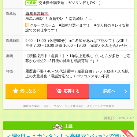
交通費全額支給（ガソリン代もOK！）
交通費
群馬県高崎市
勤務地
群馬八幡駅
/
倉賀野駅
/
南高崎駅
/
…
グループホーム ■勤務地選べます！ ■少人数のキレイな施
設でのお仕事です！
9:00～18:00（休憩60分） ■ご希望があれば下記シフトもOK！
勤務時間
早番 7:00～16:00 遅番 10:00～19:00 「家族と休みを合わせた
い」 「余裕を持って夕飯の準備がしたい」 「できれば残業はし
たくない」 など、ご希望を教えてくださいね。 ※Wワーク希望
【積極採用中！急募！】＊1年以上勤務している方が多数！ご応
期間
の方へ 今ご覧のお仕事で希望する勤務時間と、もう1つのお仕事
募から最短2～3日後の就業も相談可能です！
の勤務時間。 合計で週40時間を超える場合は応募できません。
履歴書不要
/
40～50代活躍中
/
服装自由
/
シフト勤務
/
10名以
特徴
上の大量募集
/
電話対応なし
/
パソコンスキル不要
気になる！
応募する
詳細へ
掲載元企業名
日研トータルソーシング株式会社 メディカルケア事業部
掲載日：2026.08.07
未読
NEW
＜週2日～＊カンタン！＞高級マンションで買い