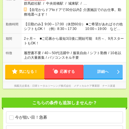
群馬総社駅
/
中央前橋駅
/
城東駅
/
…
【自宅からドアtoドアで30分以内】介護施設でのお仕事。勤
務地選べます！
【日勤のみ】9:00～17:00（休憩60分） ■ご希望があればその他
勤務時間
シフトもOK！ （例）8:30～17:30 10:00～19:00 など
「家族とお休みを合わせたい」 「できれば残業はしたくない」
など、あなたのご希望に沿ったお仕事をご紹介します！ ※Wワ
2ヶ月～ ■ご応募から最短3日後に開始可能 8月～、9月スター
期間
ーク希望の方へ 今ご覧のお仕事で希望する勤務時間と、もう1つ
トもOK！
のお仕事の勤務時間。 合計で週40時間を超える場合は応募でき
ません
履歴書不要
/
40～50代活躍中
/
服装自由
/
シフト勤務
/
10名以
特徴
上の大量募集
/
パソコンスキル不要
気になる！
応募する
詳細へ
掲載元企業名
日研トータルソーシング株式会社 メディカルケア事業部 ナース派遣
こちらの条件も追加しませんか？
今が狙い目！急募