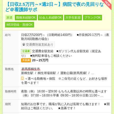
NEW
【日収2.5万円～×週2日～】病院で夜の見回りな
ど＠看護師サポ
派遣
職種未経験OK
社会人未経験OK
大学生歓迎
ブランクOK
WEB登録・面接OK
日収2万5200円～（日勤時給1400円） ■月収例20.1万円～（夜
給与
勤月8回勤務の場合）
交通費別途支給あり
交通費全額支給 ■ガソリン代も全額支給（規定あ
交通費
り） ■無料駐車場もご相談ください
20～25万円
月収例
群馬県桐生市
勤務地
新桐生駅
/
桐生球場前駅
/
運動公園(群馬県)駅
/
…
＜選べる勤務地＞病院 ※ご自宅の近くなど、お好きな場所
を選べます！
夜勤（例） 16:00～翌9:00 もちろん夜勤以外の時間も選べます
勤務時間
（例） 07:00～16:00※早番 09:00～18:00※日勤 11:00～
20:00※遅番 ※時間は、固定・選べる施設もあるので、ご希望が
あれば調整できます！ ※シフト制。勤務地により実働時間が異
短期のお仕事です。職場が気に入れば長期でも働けます！ ★開
期間
なります。★家庭の都合でお休みが必要な場合も遠慮なくご相談
始日はご相談ください。 ★急募です！
ください。