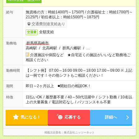
無資格の方：時給1400円～1750円 / 介護福祉士：時給1700円～
給与
2125円 / 初任者以上：時給1500円～1875円
交通費別途支給あり
全額支給
交通費
群馬県高崎市
勤務地
高崎駅
/
北高崎駅
/
群馬八幡駅
/
…
介護施設や病院など ★自宅近くの施設がいいなど勤務地ご
相談ください
【シフト例】 07:00～16:00 09:00～18:00 17:00～09:00 ※ 上記
勤務時間
は一例です！その他シフトもご相談ください！
即日～2ヶ月以上 ■開始日の相談OK！
期間
日払いOK
/
履歴書不要
/
40～50代活躍中
/
シフト勤務
/
10名以
特徴
上の大量募集
/
電話対応なし
/
パソコンスキル不要
気になる！
応募する
詳細へ
掲載元企業名
株式会社ニッソーネット