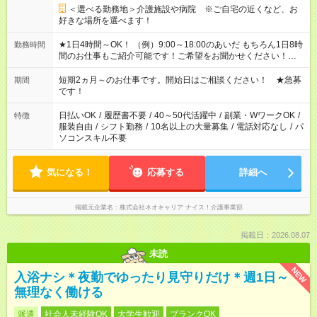
＜選べる勤務地＞介護施設や病院 ※ご自宅の近くなど、お
好きな場所を選べます！
★1日4時間～OK！ （例）9:00～18:00のあいだ もちろん1日8時
勤務時間
間のお仕事もご紹介可能です！ご希望をお聞かせください！★家
庭の都合でお休みが必要な場合も遠慮なくご相談ください。 ※
週最低15時間以上の勤務が必要です
短期2ヵ月～のお仕事です。開始日はご相談ください！ ★急募
期間
です！
日払いOK
/
履歴書不要
/
40～50代活躍中
/
副業・WワークOK
/
特徴
服装自由
/
シフト勤務
/
10名以上の大量募集
/
電話対応なし
/
パ
ソコンスキル不要
気になる！
応募する
詳細へ
掲載元企業名
株式会社ネオキャリア ナイス！介護事業部
掲載日：2026.08.07
未読
NEW
入浴ナシ＊夜勤でゆったり見守りだけ＊週1日～
無理なく働ける
派遣
社会人未経験OK
大学生歓迎
ブランクOK