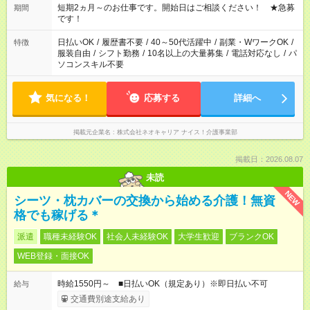
短期2ヵ月～のお仕事です。開始日はご相談ください！ ★急募
期間
です！
日払いOK
/
履歴書不要
/
40～50代活躍中
/
副業・WワークOK
/
特徴
服装自由
/
シフト勤務
/
10名以上の大量募集
/
電話対応なし
/
パ
ソコンスキル不要
気になる！
応募する
詳細へ
掲載元企業名
株式会社ネオキャリア ナイス！介護事業部
掲載日：2026.08.07
未読
NEW
シーツ・枕カバーの交換から始める介護！無資
格でも稼げる＊
派遣
職種未経験OK
社会人未経験OK
大学生歓迎
ブランクOK
WEB登録・面接OK
時給1550円～ ■日払いOK（規定あり）※即日払い不可
給与
交通費別途支給あり