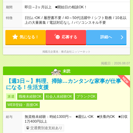
即日～2ヶ月以上 ■開始日の相談OK！
期間
日払いOK
/
履歴書不要
/
40～50代活躍中
/
シフト勤務
/
10名以
特徴
上の大量募集
/
電話対応なし
/
パソコンスキル不要
気になる！
応募する
詳細へ
掲載元企業名
株式会社ニッソーネット
掲載日：2026.08.07
未読
NEW
【週3日～】料理、掃除…カンタンな家事が仕事
になる！生活支援
派遣
職種未経験OK
社会人未経験OK
ブランクOK
WEB登録・面接OK
無資格未経験：時給1300円～ ■週払いOK ■扶養内OK ■日収
給与
1万400円以上
交通費別途支給あり