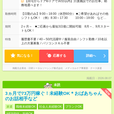
【自宅からドアtoドアで30分以内】介護施設でのお仕事。勤
務地選べます！
【日勤のみ】9:00～18:00（休憩60分） ■ご希望があればその他
勤務時間
シフトもOK！ （例）8:30～17:30 10:00～19:00 など
「家族とお休みを合わせたい」 「できれば残業はしたくない」
など、あなたのご希望に沿ったお仕事をご紹介します！ ※Wワ
2ヶ月～ ■ご応募から最短3日後に開始可能 8月～、9月スター
期間
ーク希望の方へ 今ご覧のお仕事で希望する勤務時間と、もう1つ
トもOK！
のお仕事の勤務時間。 合計で週40時間を超える場合は応募でき
ません
履歴書不要
/
40～50代活躍中
/
服装自由
/
シフト勤務
/
10名以
特徴
上の大量募集
/
パソコンスキル不要
気になる！
応募する
詳細へ
掲載元企業名
日研トータルソーシング株式会社 メディカルケア事業部 ナース派遣
掲載日：2026.08.07
未読
NEW
3ヵ月で73万円稼ぐ！未経験OK＊おばあちゃん
のお話相手など
派遣
職種未経験OK
社会人未経験OK
ブランクOK
WEB登録・面接OK