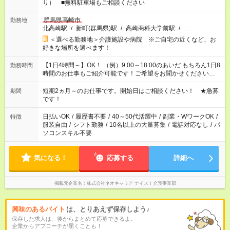
り） ■無料駐車場もご相談ください
群馬県高崎市
勤務地
北高崎駅
/
新町(群馬県)駅
/
高崎商科大学前駅
/
…
＜選べる勤務地＞介護施設や病院 ※ご自宅の近くなど、お
好きな場所を選べます！
【1日4時間～】OK！ （例）9:00～18:00のあいだ もちろん1日8
勤務時間
時間のお仕事もご紹介可能です！ご希望をお聞かせください！
その他の時間帯もあなたのライフスタイルに合わせて お選びい
ただけます！ 【シフト固定もOK】★家庭の都合でお休みが必要
短期2ヵ月～のお仕事です。開始日はご相談ください！ ★急募
期間
な場合も遠慮なくご相談ください。 ※週最低15時間以上の勤務
です！
が必要です
日払いOK
/
履歴書不要
/
40～50代活躍中
/
副業・WワークOK
/
特徴
服装自由
/
シフト勤務
/
10名以上の大量募集
/
電話対応なし
/
パ
ソコンスキル不要
気になる！
応募する
詳細へ
掲載元企業名
株式会社ネオキャリア ナイス！介護事業部
興味のあるバイト
は、とりあえず保存しよう♪
保存した求人は、後からまとめて応募できるよ。
企業からアプローチが届くことも！