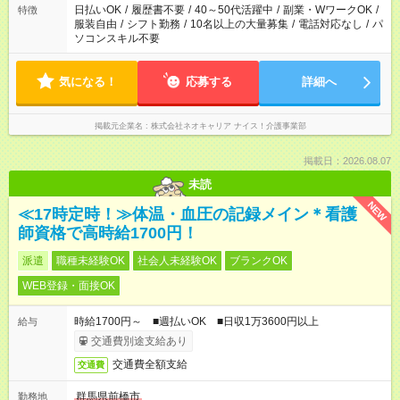
日払いOK
/
履歴書不要
/
40～50代活躍中
/
副業・WワークOK
/
特徴
服装自由
/
シフト勤務
/
10名以上の大量募集
/
電話対応なし
/
パ
ソコンスキル不要
気になる！
応募する
詳細へ
掲載元企業名
株式会社ネオキャリア ナイス！介護事業部
掲載日：2026.08.07
未読
NEW
≪17時定時！≫体温・血圧の記録メイン＊看護
師資格で高時給1700円！
派遣
職種未経験OK
社会人未経験OK
ブランクOK
WEB登録・面接OK
時給1700円～ ■週払いOK ■日収1万3600円以上
給与
交通費別途支給あり
交通費全額支給
交通費
群馬県前橋市
勤務地