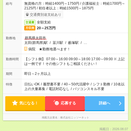
無資格の方：時給1400円～1750円 / 介護福祉士：時給1700円～
給与
2125円 / 初任者以上：時給1500円～1875円
交通費別途支給あり
全額支給
交通費
20～25万円
月収例
群馬県太田市
勤務地
太田(群馬県)駅
/
韮川駅
/
藪塚駅
/
…
病院 ★勤務地選べます！
【シフト例】 07:00～16:00 09:00～18:00 17:00～09:00 ※ 上記
勤務時間
は一例です！その他シフトもご相談ください！
即日～2ヶ月以上
期間
日払いOK
/
履歴書不要
/
40～50代活躍中
/
シフト勤務
/
10名以
特徴
上の大量募集
/
電話対応なし
/
パソコンスキル不要
気になる！
応募する
詳細へ
掲載元企業名
株式会社ニッソーネット
掲載日：2026.08.07