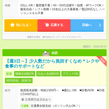
ね。
日払いOK
/
履歴書不要
/
40～50代活躍中
/
副業・WワークOK
/
特徴
服装自由
/
シフト勤務
/
10名以上の大量募集
/
電話対応なし
/
パ
ソコンスキル不要
気になる！
応募する
詳細へ
掲載元企業名
株式会社ブレイブ（マイナビグループ）
掲載日：2026.08.07
未読
NEW
【週3日～】少人数だから負担すくなめ＊レクや
食事のサポートなど
派遣
職種未経験OK
社会人未経験OK
ブランクOK
WEB登録・面接OK
無資格未経験：時給1300円～ ■週払いOK ■扶養内OK ■日収
給与
1万400円以上
交通費別途支給あり
交通費全額支給（ガソリン代もOK！）
交通費