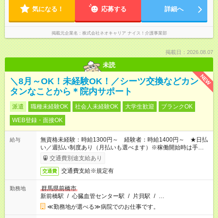
気になる！
応募する
詳細へ
掲載元企業名
株式会社ネオキャリア ナイス！介護事業部
掲載日：2026.08.07
未読
NEW
＼8月～OK！未経験OK！／シーツ交換などカン
タンなことから＊院内サポート
派遣
職種未経験OK
社会人未経験OK
大学生歓迎
ブランクOK
WEB登録・面接OK
無資格未経験：時給1300円～ 経験者：時給1400円～ ★日払
給与
い／週払い制度あり（月払いも選べます）※稼働開始時は手続き
完了次第のお支払いとなります。
交通費別途支給あり
交通費支給※規定有
交通費
群馬県前橋市
勤務地
新前橋駅
/
心臓血管センター駅
/
片貝駅
/
…
≪勤務地が選べる≫病院でのお仕事です。