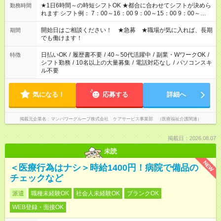
★1日6時間～の時短シフトOK ★都合に合わせてシフトが決めら
勤務時間
れます シフト例： 7：00～16：00 9：00～15：00 9：00～
18：00 11：00～20：00 など ※Wワークの場合、他のお仕事と
合わせ週40時間超の就業はご案内できません ※法令に基づき、
開始日はご相談ください！ ★急募 ★職場が気に入れば、長期
期間
週20時間以上勤務は社会保険への加入対象となります ※労働者
でも働けます！
派遣法（日雇い派遣の原則禁止）により、短時間・短期間の就
業はご案内が難しい場合があります
日払いOK
/
履歴書不要
/
40～50代活躍中
/
副業・WワークOK
/
特徴
シフト勤務
/
10名以上の大量募集
/
電話対応なし
/
パソコンスキ
ル不要
気になる！
応募する
詳細へ
掲載元企業名
マンパワーグループ株式会社 ケアサービス事業部 （医療福祉介護関連）
掲載日：2026.08.07
未読
NEW
＜医療行為はナシ＞時給1400円！病院で備品の
チェックなど
派遣
職種未経験OK
社会人未経験OK
ブランクOK
WEB登録・面接OK