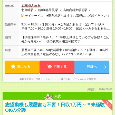
群馬県高崎市
勤務地
北高崎駅
/
新町(群馬県)駅
/
高崎商科大学前駅
/
…
デイサービス ■勤務地選べます！お気軽にご相談ください！
9:00～18:00（休憩60分） ■ご希望があれば下記シフトもOK！
勤務時間
早番 7:00～16:00 遅番 10:00～19:00 「家族と休みを合わせた
い」 「余裕を持って夕飯の準備がしたい」 「できれば残業はし
たくない」 など、ご希望を教えてくださいね。 ※Wワーク希望
【積極採用中！急募！】＊1年以上勤務している方が多数！ご応
期間
の方へ 今ご覧のお仕事で希望する勤務時間と、もう1つのお仕事
募から最短2～3日後の就業も相談可能です！
の勤務時間。 合計で週40時間を超える場合は応募できません。
履歴書不要
/
40～50代活躍中
/
服装自由
/
シフト勤務
/
10名以
特徴
上の大量募集
/
電話対応なし
/
パソコンスキル不要
気になる！
応募する
詳細へ
掲載元企業名
日研トータルソーシング株式会社 メディカルケア事業部
掲載日：2026.08.07
未読
NEW
志望動機も履歴書も不要！日収1万円～＊未経験
OKの介護