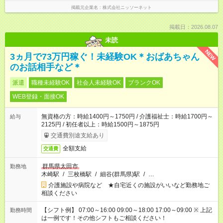
掲載元企業名
株式会社ニッソーネット
掲載日：2026.08.07
未読
NEW
3ヵ月で73万円稼ぐ！未経験OK＊おばあちゃん
のお話相手など＊
派遣
職種未経験OK
社会人未経験OK
ブランクOK
WEB登録・面接OK
無資格の方：時給1400円～1750円 / 介護福祉士：時給1700円～
給与
2125円 / 初任者以上：時給1500円～1875円
交通費別途支給あり
全額支給
交通費
群馬県太田市
勤務地
木崎駅
/
三枚橋駅
/
細谷(群馬県)駅
/
…
介護施設や病院など ★自宅近くの施設がいいなど勤務地ご
相談ください
【シフト例】 07:00～16:00 09:00～18:00 17:00～09:00 ※ 上記
勤務時間
は一例です！その他シフトもご相談ください！