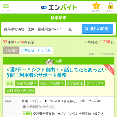
0
メニュー
気になる！
ログイン
検索結果
条件の変更
群馬県で病院・医療・福祉関連のバイト一覧
93
1,380
件中
1
～
50
件表示
平均時給:
円
新着順
時給順
人気順
掲載日：2026.08.07
未読
NEW
＜週2日～＊シフト自由！＞話してたらあっとい
う間！利用者のサポート業務
派遣
職種未経験OK
社会人未経験OK
大学生歓迎
ブランクOK
WEB登録・面接OK
時給1550円～ ■日払いOK（規定あり）※即日払い不可
給与
交通費別途支給あり
交通費全額支給 ■ガソリン代も全額支給（規定あ
交通費