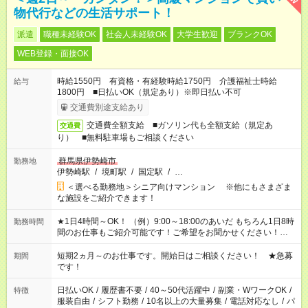
物代行などの生活サポート！
派遣
職種未経験OK
社会人未経験OK
大学生歓迎
ブランクOK
WEB登録・面接OK
時給1550円 有資格・有経験時給1750円 介護福祉士時給
給与
1800円 ■日払いOK（規定あり）※即日払い不可
交通費別途支給あり
交通費全額支給 ■ガソリン代も全額支給（規定あ
交通費
り） ■無料駐車場もご相談ください
群馬県伊勢崎市
勤務地
伊勢崎駅
/
境町駅
/
国定駅
/
…
＜選べる勤務地＞シニア向けマンション ※他にもさまざま
な施設をご紹介できます！
★1日4時間～OK！ （例）9:00～18:00のあいだ もちろん1日8時
勤務時間
間のお仕事もご紹介可能です！ご希望をお聞かせください！★家
庭の都合でお休みが必要な場合も遠慮なくご相談ください。 ※
週最低15時間以上の勤務が必要です
短期2ヵ月～のお仕事です。開始日はご相談ください！ ★急募
期間
です！
日払いOK
/
履歴書不要
/
40～50代活躍中
/
副業・WワークOK
/
特徴
服装自由
/
シフト勤務
/
10名以上の大量募集
/
電話対応なし
/
パ