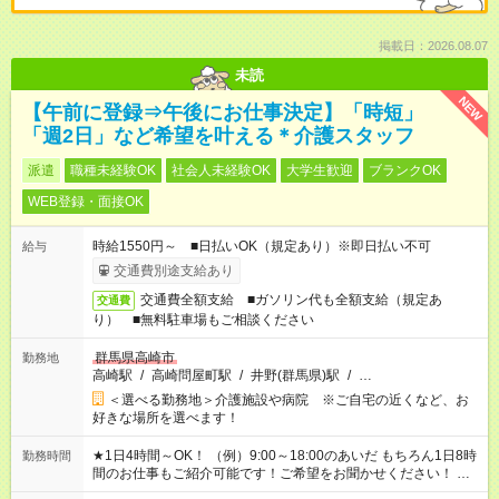
掲載日：2026.08.07
未読
NEW
【午前に登録⇒午後にお仕事決定】「時短」
「週2日」など希望を叶える＊介護スタッフ
派遣
職種未経験OK
社会人未経験OK
大学生歓迎
ブランクOK
WEB登録・面接OK
時給1550円～ ■日払いOK（規定あり）※即日払い不可
給与
交通費別途支給あり
交通費全額支給 ■ガソリン代も全額支給（規定あ
交通費
り） ■無料駐車場もご相談ください
群馬県高崎市
勤務地
高崎駅
/
高崎問屋町駅
/
井野(群馬県)駅
/
…
＜選べる勤務地＞介護施設や病院 ※ご自宅の近くなど、お
好きな場所を選べます！
★1日4時間～OK！ （例）9:00～18:00のあいだ もちろん1日8時
勤務時間
間のお仕事もご紹介可能です！ご希望をお聞かせください！ ※
週最低15時間以上の勤務が必要です