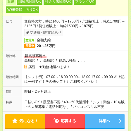
派遣
職種未経験OK
社会人未経験OK
ブランクOK
WEB登録・面接OK
無資格の方：時給1400円～1750円 / 介護福祉士：時給1700円～
給与
2125円 / 初任者以上：時給1500円～1875円
交通費別途支給あり
全額支給
交通費
20～25万円
月収例
群馬県高崎市
勤務地
高崎駅
/
北高崎駅
/
群馬八幡駅
/
…
病院 ★勤務地選べます！
【シフト例】 07:00～16:00 09:00～18:00 17:00～09:00 ※ 上記
勤務時間
は一例です！その他シフトもご相談ください！
即日～2ヶ月以上
期間
日払いOK
/
履歴書不要
/
40～50代活躍中
/
シフト勤務
/
10名以
特徴
上の大量募集
/
電話対応なし
/
パソコンスキル不要
気になる！
応募する
詳細へ