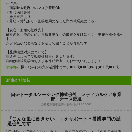
≪待遇≫
・面談時や勤務中のマスク着用OK
・社会保険完備
・社員登用あり
・昇給・賞与あり（直接雇用になった際の就業先による）
【安心・安定の勤務先】
福祉のお仕事のため、景気変動などの影響を受けにくく、現在も積極採用
中。
シフト減少などもなく安定して働くことが可能です。
【受動喫煙対策について】
派遣先によって受動喫煙対策が異なります。
詳細は職場見学時および条件明示書にてお伝えいたします！
様々な年代の方が活躍中です。#20代#30代#40代#50代#60代
平均年齢
派遣会社情報
日研トータルソーシング株式会社 メディカルケア事業
部 ナース派遣
労働者派遣事業許可番号:派13-060060
「こんな風に働きたい！」をサポート＊看護専門の派
遣会社です
「自宅の近くで働きたい」「収入」「働き方を選びたい」「正社員を目指し