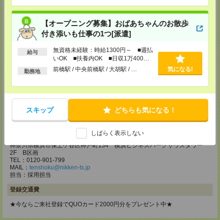
TEL：0120-457-235
MAIL：
tenshoku@nikken-ts.jp
担当：採用担当
【オープニング募集】おばあちゃんのお散歩
付き添いも仕事の1つ[派遣]
メディカルケア事業部 立川事業部
東京都立川市錦町1-12-14
無資格未経験：時給1300円～ ■週払
TEL：0120-934-200
給与
いOK ■扶養内OK ■日収1万400円
MAIL：
tenshoku@nikken-ts.jp
以上
担当：採用担当
前橋駅 / 中央前橋駅 / 大胡駅 / …
気になる!
勤務地
メディカルケア事業部 町田オフィス
東京都町田市森野1-7-23 大樹生命町田ビル6F
TEL：0120-453-285
スキップ
どちらも気になる！
MAIL：
tenshoku@nikken-ts.jp
担当：採用担当
しばらく表示しない
メディカルケア事業部 横浜オフィス
神奈川県横浜市保土ケ谷区神戸町134 横浜ビジネスパークサウスタワー
2F B区画
TEL：0120-901-799
MAIL：
tenshoku@nikken-ts.jp
担当：採用担当
登録交通費
★今ならご来社登録でQUOカード2000円分をプレゼント中★