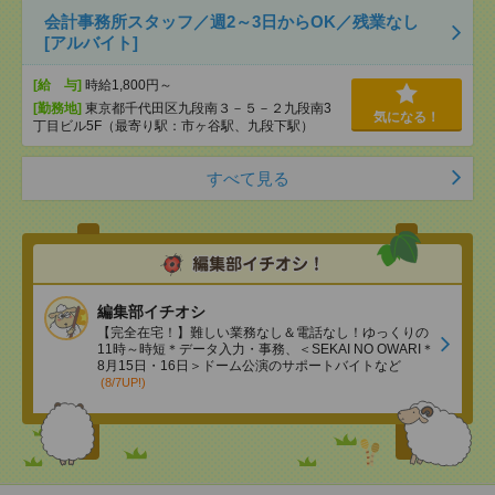
会計事務所スタッフ／週2～3日からOK／残業なし
[アルバイト]
[給 与]
時給1,800円～
[勤務地]
東京都千代田区九段南３－５－２九段南3
気になる！
丁目ビル5F（最寄り駅：市ヶ谷駅、九段下駅）
すべて見る
編集部イチオシ
【完全在宅！】難しい業務なし＆電話なし！ゆっくりの
11時～時短＊データ入力・事務、＜SEKAI NO OWARI＊
8月15日・16日＞ドーム公演のサポートバイトなど
(8/7UP!)