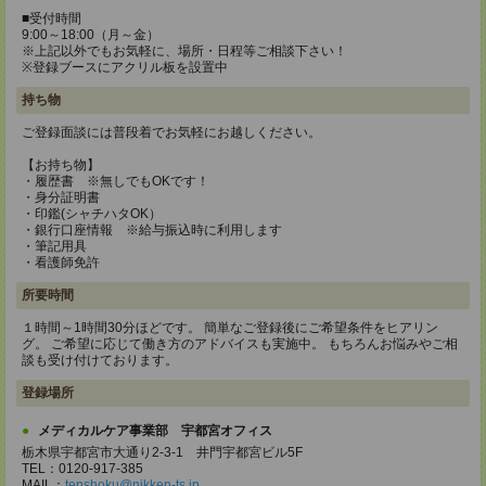
■受付時間
9:00～18:00（月～金）
※上記以外でもお気軽に、場所・日程等ご相談下さい！
※登録ブースにアクリル板を設置中
持ち物
ご登録面談には普段着でお気軽にお越しください。
【お持ち物】
・履歴書 ※無しでもOKです！
・身分証明書
・印鑑(シャチハタOK）
・銀行口座情報 ※給与振込時に利用します
・筆記用具
・看護師免許
所要時間
１時間～1時間30分ほどです。 簡単なご登録後にご希望条件をヒアリン
グ。 ご希望に応じて働き方のアドバイスも実施中。 もちろんお悩みやご相
談も受け付けております。
登録場所
メディカルケア事業部 宇都宮オフィス
栃木県宇都宮市大通り2-3-1 井門宇都宮ビル5F
TEL：0120-917-385
MAIL：
tenshoku@nikken-ts.jp