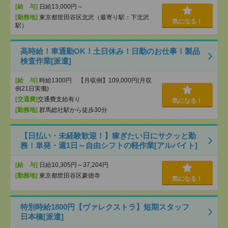
[給 与]
日給13,000円～
[勤務地]
東京都世田谷区北沢（最寄り駅：下北沢
気になる！
駅）
高時給！車通勤OK！土日休み！日勤のお仕事！製品
検査作業[派遣]
[給 与]
時給1300円 【月収例】109,000円(月収
例21日実働)
[交通費]
交通費支給有り
気になる！
[勤務地]
群馬総社駅から徒歩30分
【日払い・未経験歓迎！】稼ぎたい日にサクッと勤
務！単発・週1日～自由シフトの軽作業[アルバイト]
[給 与]
日給10,305円～37,204円
[勤務地]
東京都世田谷区豪徳寺
気になる！
特別時給1800円【ヴァレクストラ】短期スタッフ
日本橋[派遣]