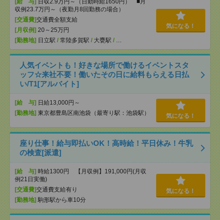
[給 与]
日収2.9万円～（日勤時給1650円） ■月
収例23.7万円～（夜勤月8回勤務の場合）
[交通費]
交通費全額支給
気になる！
[月収例]
20～25万円
[勤務地]
日立駅
/
常陸多賀駅
/
大甕駅
/
…
人気イベントも！好きな場所で働けるイベントスタ
ッフ☆来社不要！働いたその日に給料もらえる日払
い/T1[アルバイト]
[給 与]
日給13,000円～
[勤務地]
東京都豊島区南池袋（最寄り駅：池袋駅）
気になる！
座り仕事！給与即払いOK！高時給！平日休み！牛乳
の検査[派遣]
[給 与]
時給1300円 【月収例】191,000円(月収
例21日実働)
[交通費]
交通費支給有り
気になる！
[勤務地]
駒形駅から車10分