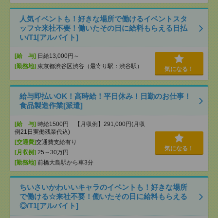
人気イベントも！好きな場所で働けるイベントスタ
ッフ☆来社不要！働いたその日に給料もらえる日払
い/T1[アルバイト]
[給 与]
日給13,000円～
[勤務地]
東京都渋谷区渋谷（最寄り駅：渋谷駅）
気になる！
給与即払いOK！高時給！平日休み！日勤のお仕事！
食品製造作業[派遣]
[給 与]
時給1500円 【月収例】291,000円(月収
例21日実働残業代込)
[交通費]
交通費支給有り
気になる！
[月収例]
25～30万円
[勤務地]
前橋大島駅から車3分
ちいさいかわいいキャラのイベントも！好きな場所
で働ける☆来社不要！働いたその日に給料もらえる
◎/T1[アルバイト]