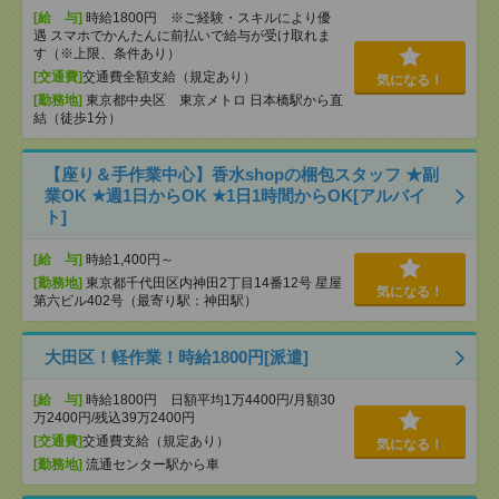
[給 与]
時給1800円 ※ご経験・スキルにより優
遇 スマホでかんたんに前払いで給与が受け取れま
す（※上限、条件あり）
[交通費]
交通費全額支給（規定あり）
気になる！
[勤務地]
東京都中央区 東京メトロ 日本橋駅から直
結（徒歩1分）
【座り＆手作業中心】香水shopの梱包スタッフ ★副
業OK ★週1日からOK ★1日1時間からOK[アルバイ
ト]
[給 与]
時給1,400円～
[勤務地]
東京都千代田区内神田2丁目14番12号 星屋
気になる！
第六ビル402号（最寄り駅：神田駅）
大田区！軽作業！時給1800円[派遣]
[給 与]
時給1800円 日額平均1万4400円/月額30
万2400円/残込39万2400円
[交通費]
交通費支給（規定あり）
気になる！
[勤務地]
流通センター駅から車