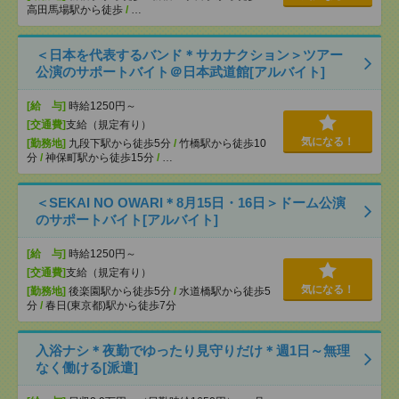
高田馬場駅から徒歩
/
…
＜日本を代表するバンド＊サカナクション＞ツアー
公演のサポートバイト＠日本武道館[アルバイト]
[給 与]
時給1250円～
[交通費]
支給（規定有り）
気になる！
[勤務地]
九段下駅から徒歩5分
/
竹橋駅から徒歩10
分
/
神保町駅から徒歩15分
/
…
＜SEKAI NO OWARI＊8月15日・16日＞ドーム公演
のサポートバイト[アルバイト]
[給 与]
時給1250円～
[交通費]
支給（規定有り）
気になる！
[勤務地]
後楽園駅から徒歩5分
/
水道橋駅から徒歩5
分
/
春日(東京都)駅から徒歩7分
入浴ナシ＊夜勤でゆったり見守りだけ＊週1日～無理
なく働ける[派遣]