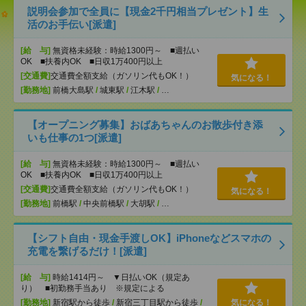
説明会参加で全員に【現金2千円相当プレゼント】生
活のお手伝い[派遣]
[給 与]
無資格未経験：時給1300円～ ■週払い
OK ■扶養内OK ■日収1万400円以上
[交通費]
交通費全額支給（ガソリン代もOK！）
気になる！
[勤務地]
前橋大島駅
/
城東駅
/
江木駅
/
…
【オープニング募集】おばあちゃんのお散歩付き添
いも仕事の1つ[派遣]
[給 与]
無資格未経験：時給1300円～ ■週払い
OK ■扶養内OK ■日収1万400円以上
[交通費]
交通費全額支給（ガソリン代もOK！）
気になる！
[勤務地]
前橋駅
/
中央前橋駅
/
大胡駅
/
…
【シフト自由・現金手渡しOK】iPhoneなどスマホの
充電を繋げるだけ！[派遣]
[給 与]
時給1414円～ ▼日払いOK（規定あ
り） ■初勤務手当あり ※規定による
[勤務地]
新宿駅から徒歩
/
新宿三丁目駅から徒歩
/
気になる！