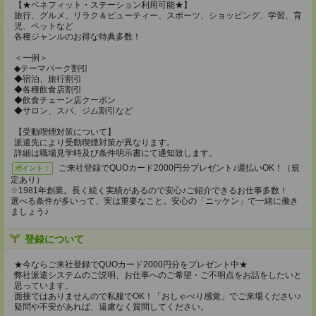
【★ベネフィット・ステーション利用可能★】
旅行、グルメ、リラク＆ビューティー、スポーツ、ショッピング、学習、育
児、ペットなど
各種ジャンルのお得な特典多数！
＜一例＞
◆テーマパーク割引
◆宿泊、旅行割引
◆各種飲食店割引
◆飲食チェーン店クーポン
◆サロン、スパ、ジム割引など
【受動喫煙対策について】
派遣先により受動喫煙対策が異なります。
詳細は職場見学時及び条件明示書にて通知致します。
ご来社登録でQUOカード2000円分プレゼント♪週払いOK！（規
ポイント！
定あり）
☆1981年創業。長く続く実績があるので安心♪ご紹介できるお仕事多数！
選べる条件が多いって、実は重要なこと。安心の「ニッケン」で一緒に働き
ましょう♪
登録について
★今ならご来社登録でQUOカード2000円分をプレゼント中★
弊社派遣システムのご説明、お仕事へのご希望・ご不明点をお話をしたいと
思っています。
面接ではありませんので私服でOK！「おしゃべり感覚」でご来場ください♪
疑問や不安があれば、遠慮なく質問してください。