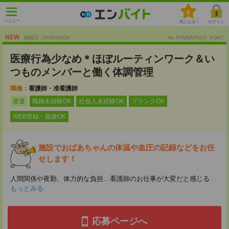
0
メニュー
気になる！
ログイン
NEW
掲載日 :2026
/
08
/
09
No.NTMDNTK03_KGKT
医療行為少なめ＊ほぼルーティンワーク＆い
つものメンバーと働く体調管理
職種：
看護師・准看護師
派遣
職種未経験OK
社会人未経験OK
ブランクOK
WEB登録・面接OK
施設でおばあちゃんの体温や血圧の記録などをお任
せします！
人間関係や夜勤、体力的な負担…看護師のお仕事が大変だと感じる
...
もっとみる
応募ページへ