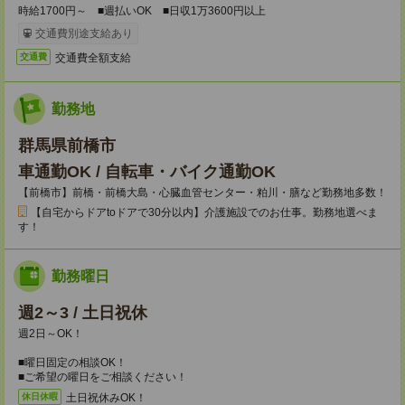
時給1700円～ ■週払いOK ■日収1万3600円以上
交通費別途支給あり
交通費全額支給
交通費
勤務地
群馬県前橋市
車通勤OK / 自転車・バイク通勤OK
【前橋市】前橋・前橋大島・心臓血管センター・粕川・膳など勤務地多数！
【自宅からドアtoドアで30分以内】介護施設でのお仕事。勤務地選べま
す！
勤務曜日
週2～3 / 土日祝休
週2日～OK！
■曜日固定の相談OK！
■ご希望の曜日をご相談ください！
土日祝休みOK！
休日休暇