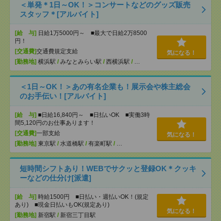
＜単発＊1日～OK！＞コンサートなどのグッズ販売
スタッフ＊[アルバイト]
[給 与]
日給1万5000円～ ■最大で日給2万8500
円！
[交通費]
交通費規定支給
気になる！
[勤務地]
横浜駅
/
みなとみらい駅
/
西横浜駅
/
…
＜1日～OK！＞あの有名企業も！展示会や株主総会
のお手伝い！[アルバイト]
[給 与]
■日給16,840円～ ■日払いOK ■実働3時
間5,120円のお仕事あります！
[交通費]
一部支給
気になる！
[勤務地]
東京駅
/
水道橋駅
/
有楽町駅
/
…
短時間シフトあり！WEBでサクッと登録OK＊クッキ
ーなどの仕分け[派遣]
[給 与]
時給1500円 ■日払い・週払いOK！(規定
あり) ■現金日払いもOK(規定あり)
気になる！
[勤務地]
新宿駅
/
新宿三丁目駅