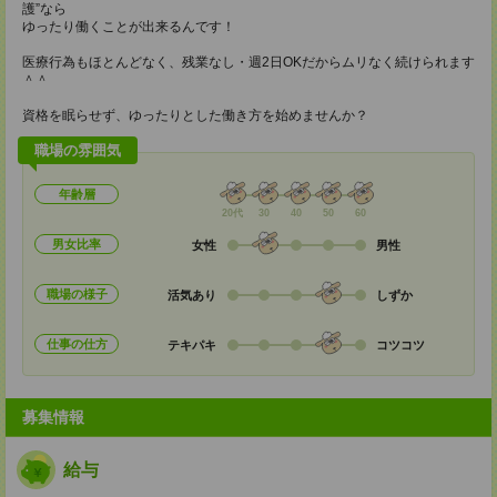
護”なら
ゆったり働くことが出来るんです！
医療行為もほとんどなく、残業なし・週2日OKだからムリなく続けられます
＾＾
資格を眠らせず、ゆったりとした働き方を始めませんか？
職場の雰囲気
年齢層
20代
30
40
50
60
男女比率
女性
男性
職場の様子
活気あり
しずか
仕事の仕方
テキパキ
コツコツ
募集情報
給与