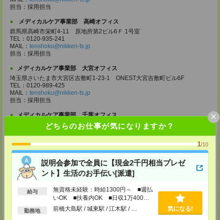
担当：採用担当
メディカルケア事業部 高崎オフィス
群馬県高崎市栄町4-11 原地所第2ビル6Ｆ 1号室
TEL：0120-935-241
MAIL：
tenshoku@nikken-ts.jp
担当：採用担当
メディカルケア事業部 大宮オフィス
埼玉県さいたま市大宮区吉敷町1-23-1 ONEST大宮吉敷町ビル6F
TEL：0120-989-425
MAIL：
tenshoku@nikken-ts.jp
担当：採用担当
×
メディカルケア事業部 千葉オフィス
千葉県千葉市中央区富士見2-15-11 IMI千葉富士見ビル6F
どちらのお仕事が気になりますか？
TEL：0120-998-758
MAIL：
tenshoku@nikken-ts.jp
1
/10
担当：採用担当
メディカルケア事業部 柏オフィス
説明会参加で全員に【現金2千円相当プレゼ
千葉県柏市末広町5-19 第12関口ビル7F 705号室
ント】生活のお手伝い[派遣]
TEL：0120-935-218
MAIL：
tenshoku@nikken-ts.jp
無資格未経験：時給1300円～ ■週払
給与
担当：採用担当
いOK ■扶養内OK ■日収1万400円
以上
メディカルケア事業部 新宿オフィス
前橋大島駅 / 城東駅 / 江木駅 / …
気になる!
勤務地
東京都新宿区新宿2-3-10 新宿御苑ビル6階