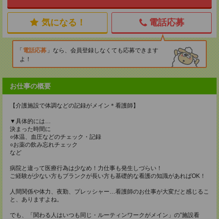
気になる！
電話応募
電話応募
なら、会員登録しなくても応募できます
よ！
お仕事の概要
【介護施設で体調などの記録がメイン＊看護師】
▼具体的には…
決まった時間に
○体温、血圧などのチェック・記録
○お薬の飲み忘れチェック
など
病院と違って医療行為は少なめ！力仕事も発生しづらい！
ご経験が少ない方もブランクが長い方も基礎的な看護の知識があればOK！
人間関係や体力、夜勤、プレッシャー…看護師のお仕事が大変だと感じるこ
と、ありますよね。
でも、「関わる人はいつも同じ・ルーティンワークがメイン」の”施設看