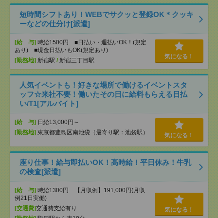
短時間シフトあり！WEBでサクッと登録OK＊クッキ
ーなどの仕分け[派遣]
[給 与]
時給1500円 ■日払い・週払いOK！(規定
あり) ■現金日払いもOK(規定あり)
気になる！
[勤務地]
新宿駅
/
新宿三丁目駅
人気イベントも！好きな場所で働けるイベントスタ
ッフ☆来社不要！働いたその日に給料もらえる日払
い/T1[アルバイト]
[給 与]
日給13,000円～
[勤務地]
東京都豊島区南池袋（最寄り駅：池袋駅）
気になる！
座り仕事！給与即払いOK！高時給！平日休み！牛乳
の検査[派遣]
[給 与]
時給1300円 【月収例】191,000円(月収
例21日実働)
[交通費]
交通費支給有り
気になる！