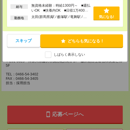
〒210-0007 神奈川県川崎市川崎区駅前本町3-1 NMF川崎東口ビル7F
無資格未経験：時給1300円～ ■週払
TEL：044-233-3501
給与
いOK ■扶養内OK ■日収1万400円
FAX：044-233-4305
担当：採用担当者
以上
太田(群馬県)駅 / 藪塚駅 / 竜舞駅 / …
気になる!
勤務地
横浜介護オフィス
〒221-0835 神奈川県横浜市神奈川区鶴屋町2-23-2 TSプラザビルディング
5F
TEL：045-320-1901
スキップ
どちらも気になる！
FAX：044-233-4305
担当：採用担当者
しばらく表示しない
神奈川医療オフィス
〒251-0023 神奈川県藤沢市鵠沼花沢町1-17 藤沢朝日生命信和実業ビル
5F
TEL：0466-54-3402
FAX：0466-54-3405
担当：採用担当
応募ページへ