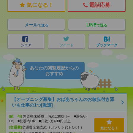
気になる！
電話応募
メール
LINE
で送る
で送る
シェア
ツイート
ブックマーク
あなたの閲覧履歴からの
おすすめ
【オープニング募集】おばあちゃんのお散歩付き添
いも仕事の1つ[派遣]
[給 与]
無資格未経験：時給1300円～ ■週払い
OK ■扶養内OK ■日収1万400円以上
[交通費]
交通費全額支給（ガソリン代もOK！）
気になる！