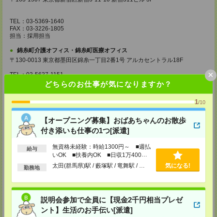
TEL：03-5369-1640
FAX：03-3226-1805
担当：採用担当
錦糸町介護オフィス・錦糸町医療オフィス
〒130-0013 東京都墨田区錦糸一丁目2番1号 アルカセントラル18F
×
TEL：03-5637-1151
FAX：03-5637-1388
どちらのお仕事が気になりますか？
担当：採用担当
1
/10
西東京医療オフィス
〒180-0004 東京都武蔵野市吉祥寺本町1丁目14番5号 吉祥寺本町ビル5F
【オープニング募集】おばあちゃんのお散歩
TEL：0422-23-0901
付き添いも仕事の1つ[派遣]
FAX：0422-23-0905
担当：採用担当
無資格未経験：時給1300円～ ■週払
給与
いOK ■扶養内OK ■日収1万400円
町田介護オフィス
以上
太田(群馬県)駅 / 藪塚駅 / 竜舞駅 / …
気になる!
〒194-0022 東京都町田市森野1丁目36番14号 ビオレ町田ビル3F
勤務地
TEL：042-728-3021
FAX：042-728-3025
担当：採用担当
説明会参加で全員に【現金2千円相当プレゼ
ント】生活のお手伝い[派遣]
川崎医療オフィス・横浜医療オフィス