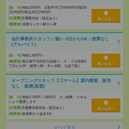
[給 与]
時給1800円 日額平均1万4400円/月額30
万2400円/残込39万2400円
[交通費]
交通費支給（規定あり）
気になる！
[勤務地]
流通センター駅から車
会計事務所スタッフ／週2～3日からOK／残業なし
[アルバイト]
[給 与]
時給1,800円～
[勤務地]
東京都千代田区九段南３－５－２九段南3
気になる！
丁目ビル5F（最寄り駅：市ヶ谷駅、九段下駅）
オープニングスタッフ【ゴヤール】案内業務 販売
なし 銀座[派遣]
[給 与]
時給1700円～1800円 ※ご経験・スキル
により優遇します
[交通費]
交通費全額支給（規定あり）
気になる！
[勤務地]
銀座駅から徒歩3分
すべて見る