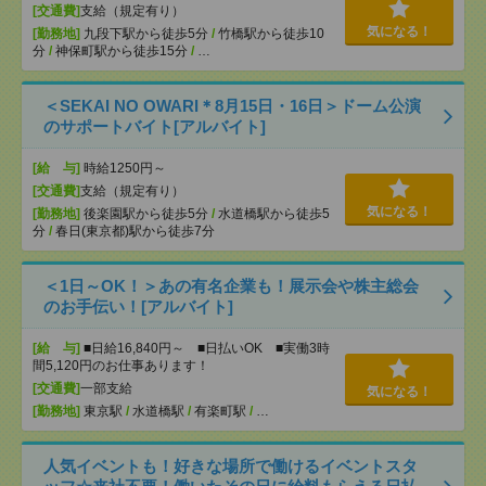
[交通費]
支給（規定有り）
気になる！
[勤務地]
九段下駅から徒歩5分
/
竹橋駅から徒歩10
分
/
神保町駅から徒歩15分
/
…
＜SEKAI NO OWARI＊8月15日・16日＞ドーム公演
のサポートバイト[アルバイト]
[給 与]
時給1250円～
[交通費]
支給（規定有り）
気になる！
[勤務地]
後楽園駅から徒歩5分
/
水道橋駅から徒歩5
分
/
春日(東京都)駅から徒歩7分
＜1日～OK！＞あの有名企業も！展示会や株主総会
のお手伝い！[アルバイト]
[給 与]
■日給16,840円～ ■日払いOK ■実働3時
間5,120円のお仕事あります！
[交通費]
一部支給
気になる！
[勤務地]
東京駅
/
水道橋駅
/
有楽町駅
/
…
人気イベントも！好きな場所で働けるイベントスタ