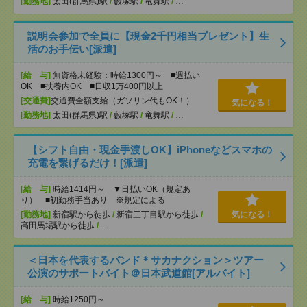
[勤務地]
太田(群馬県)駅
/
藪塚駅
/
竜舞駅
/
…
説明会参加で全員に【現金2千円相当プレゼント】生
活のお手伝い[派遣]
[給 与]
無資格未経験：時給1300円～ ■週払い
OK ■扶養内OK ■日収1万400円以上
[交通費]
交通費全額支給（ガソリン代もOK！）
気になる！
[勤務地]
太田(群馬県)駅
/
藪塚駅
/
竜舞駅
/
…
【シフト自由・現金手渡しOK】iPhoneなどスマホの
充電を繋げるだけ！[派遣]
[給 与]
時給1414円～ ▼日払いOK（規定あ
り） ■初勤務手当あり ※規定による
[勤務地]
新宿駅から徒歩
/
新宿三丁目駅から徒歩
/
気になる！
高田馬場駅から徒歩
/
…
＜日本を代表するバンド＊サカナクション＞ツアー
公演のサポートバイト＠日本武道館[アルバイト]
[給 与]
時給1250円～