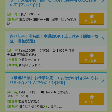
ッフ☆来社不要！働いたその日に給料もらえる日払
い/T1[アルバイト]
[給 与]
日給13,000円～
[勤務地]
東京都千代田区外神田（最寄り駅：秋葉原
気になる！
駅）
座り仕事！高時給！車通勤OK！土日休み！開梱・検
査・梱包[派遣]
[給 与]
時給1250円 【月収例】241,000円(月収
例21日実働残業代込)
[交通費]
交通費支給有り
気になる！
[勤務地]
国定駅から車7分
＜最短3日後にお仕事決定！＞お散歩の付き添いやお
話相手など！入浴介助ナシ[派遣]
[給 与]
時給1500円～ ■日払いOK（規定あり）
※即日払い不可
[交通費]
交通費全額支給
気になる！
[勤務地]
日立駅
/
常陸多賀駅
/
大甕駅
/
…