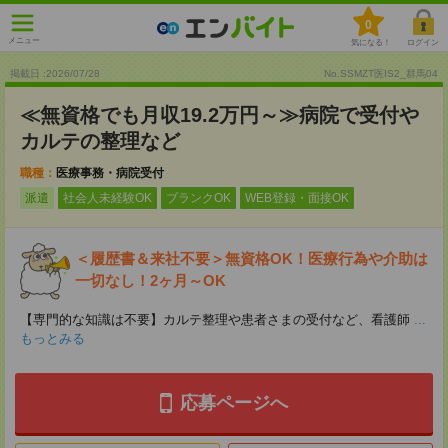
0
メニュー
気になる！
ログイン
掲載日 :2026
/
07
/
28
No.SSMZT医IS2_群馬04
≪無資格でも月収19.2万円～≫病院で受付や
カルテの整理など
職種：
医療事務・病院受付
派遣
社会人未経験OK
ブランクOK
WEB登録・面接OK
＜履歴書＆来社不要＞無資格OK！医療行為や介助は
一切なし！2ヶ月～OK
【専門的な知識は不要】カルテ整理や患者さまの受付など、看護師
...
もっとみる
応募ページへ