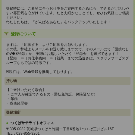
登録時には、ご希望に合うお仕事をご案内するためにも、できるだけ話しや
すい雰囲気を心がけています。たとえ細かなことでも、ぜひお気軽にご相談
ください。
わたしたちは、「がんばるあなた」をバックアップいたします！
登録について
まずは、「応募する」よりご応募をお願いします。
その後、弊社よりメールをお送り致しますので、そのメールにて「面接なし
のWEB登録」か、実際にお越しいただく「登録会」を選択できます！
［登録］⇒［お仕事案内］⇒［就業］までの迅速さは、スタッフサービスグ
ループならではの特徴です。
※現在は、Web登録を推奨しております。
持ち物
【ご来社いただく場合】
・ご本人が確認できるもの（運転免許証、保険証など）
・印鑑
・職務経歴書
登録場所
つくばサテライトオフィス
〒305-0032 茨城県つくば市竹園一丁目6番地1 つくば三井ビル16F
TEL：029-855-3201