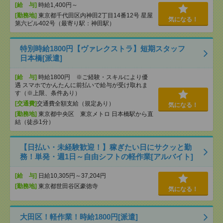
[給 与]
時給1,400円～
[勤務地]
東京都千代田区内神田2丁目14番12号 星屋
気になる！
第六ビル402号（最寄り駅：神田駅）
特別時給1800円【ヴァレクストラ】短期スタッフ
日本橋[派遣]
[給 与]
時給1800円 ※ご経験・スキルにより優
遇 スマホでかんたんに前払いで給与が受け取れま
す（※上限、条件あり）
[交通費]
交通費全額支給（規定あり）
気になる！
[勤務地]
東京都中央区 東京メトロ 日本橋駅から直
結（徒歩1分）
【日払い・未経験歓迎！】稼ぎたい日にサクッと勤
務！単発・週1日～自由シフトの軽作業[アルバイト]
[給 与]
日給10,305円～37,204円
[勤務地]
東京都世田谷区豪徳寺
気になる！
大田区！軽作業！時給1800円[派遣]