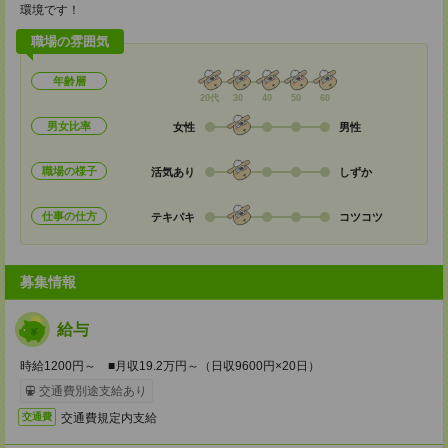
環境です！
職場の雰囲気
年齢層
20代
30
40
50
60
男女比率
女性
男性
職場の様子
活気あり
しずか
仕事の仕方
テキパキ
コツコツ
募集情報
給与
時給1200円～ ■月収19.2万円～（日収9600円×20日）
交通費別途支給あり
交通費規定内支給
交通費