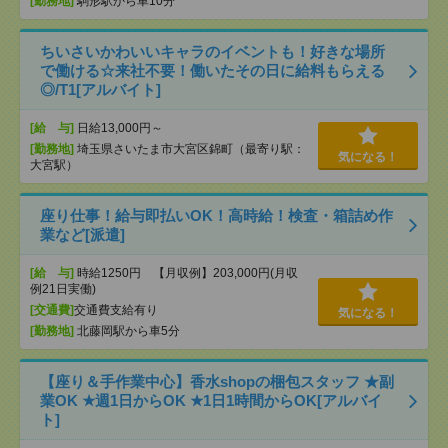
[勤務地]
駒形駅から車10分
ちいさいかわいいキャラのイベントも！好きな場所
で働ける☆来社不要！働いたその日に給料もらえる
◎/T1[アルバイト]
[給 与]
日給13,000円～
[勤務地]
埼玉県さいたま市大宮区錦町（最寄り駅：
気になる！
大宮駅）
座り仕事！給与即払いOK！高時給！検査・箱詰め作
業など[派遣]
[給 与]
時給1250円 【月収例】203,000円(月収
例21日実働)
[交通費]
交通費支給有り
気になる！
[勤務地]
北藤岡駅から車5分
【座り＆手作業中心】香水shopの梱包スタッフ ★副
業OK ★週1日からOK ★1日1時間からOK[アルバイ
ト]