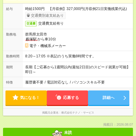
時給1500円 【月収例】327,000円(月収例21日実働残業代込)
給与
交通費別途支給あり
交通費支給有り
交通費
群馬県太田市
勤務地
藪塚駅
から車10分
電子・機械系メーカー
8:20～17:05 ※表記のうち実働8時間です。
勤務時間
長期【ご応募から1週間以内(最短2日目)のスピード就業が可能】
期間
即日～
履歴書不要
/
電話対応なし
/
パソコンスキル不要
特徴
気になる！
応募する
詳細へ
掲載元企業名
株式会社テクノ・サービス
掲載日：2026.08.07
未読