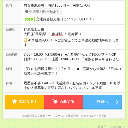
無資格未経験：時給1300円～ ■週払いOK
給与
交通費別途支給あり
交通費全額支給（ガソリン代もOK！）
交通費
群馬県太田市
勤務地
太田(群馬県)駅
/
藪塚駅
/
竜舞駅
/
…
≪車通勤もOK！≫ご自宅近くでご希望の勤務地を紹介しま
す。
7:00～16:00（休憩60分） ■ご希望があれば下記シフトもOK！
勤務時間
日勤 9:00～18:00 遅番 10:00～19:00 「家族と休みを合わせた
い」 「〇曜日は遅番がいい」 など、ご希望を教えてください
ね。 ※Wワーク希望の方へ 複数就業の場合は、合計40時間以
【現在も積極採用中！】2カ月～ ■ご応募から最短2～3日後の
期間
内。
就業も相談可能です！
履歴書不要
/
40～50代活躍中
/
服装自由
/
シフト勤務
/
10名以
特徴
上の大量募集
/
電話対応なし
/
パソコンスキル不要
気になる！
応募する
詳細へ
掲載元企業名
日研トータルソーシング株式会社 メディカルケア事業部
掲載日：2026.08.06