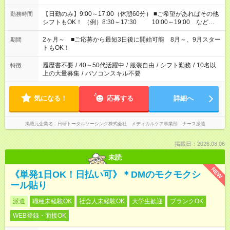
【日勤のみ】9:00～17:00（休憩60分） ■ご希望があればその他
勤務時間
シフトもOK！ （例）8:30～17:30 10:00～19:00 など
「家族とお休みを合わせたい」 「できれば残業はしたくない」
など、あなたのご希望に沿ったお仕事をご紹介します！ ※Wワ
2ヶ月～ ■ご応募から最短3日後に開始可能 8月～、9月スター
期間
ーク希望の方へ 今ご覧のお仕事で希望する勤務時間と、もう1つ
トもOK！
のお仕事の勤務時間。 合計で週40時間を超える場合は応募でき
ません
履歴書不要
/
40～50代活躍中
/
服装自由
/
シフト勤務
/
10名以
特徴
上の大量募集
/
パソコンスキル不要
気になる！
応募する
詳細へ
掲載元企業名
日研トータルソーシング株式会社 メディカルケア事業部 ナース派遣
掲載日：2026.08.06
未読
NEW
《単発1日OK！日払い可》＊DMのモクモクシ
ール貼り
派遣
職種未経験OK
社会人未経験OK
大学生歓迎
ブランクOK
WEB登録・面接OK