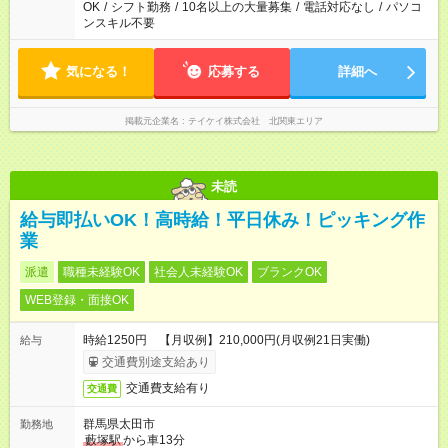
OK
/
シフト勤務
/
10名以上の大量募集
/
電話対応なし
/
パソコ
ンスキル不要
気になる！
応募する
詳細へ
掲載元企業名
テイケイ株式会社 北関東エリア
未読
給与即払いOK！高時給！平日休み！ピッキング作
業
派遣
職種未経験OK
社会人未経験OK
ブランクOK
WEB登録・面接OK
時給1250円 【月収例】210,000円(月収例21日実働)
給与
交通費別途支給あり
交通費支給有り
交通費
群馬県太田市
勤務地
藪塚駅
から車13分