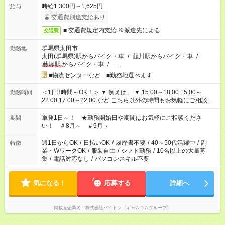
時給1,300円～1,625円
給与
交通費別途支給あり
■ 交通費規定内支給 ※派遣先による
交通費
群馬県太田市
勤務地
太田(群馬県)駅からバイク・車
/
韮川駅からバイク・車
/
藪塚駅
からバイク・車
/
…
■物流センターなど ■勤務地選べます
＜1日3時間～OK！＞ ▼ 例えば… ▼ 15:00～18:00 15:00～
勤務時間
22:00 17:00～22:00 など こちら以外の時間もお気軽にご相談く
ださい！
単発1日～！ ★勤務開始日や期間はお気軽にご相談くださ
期間
い！ ＃8月～ ＃9月～
週1日からOK
/
日払いOK
/
履歴書不要
/
40～50代活躍中
/
副
特徴
業・WワークOK
/
服装自由
/
シフト勤務
/
10名以上の大量募
集
/
電話対応なし
/
パソコンスキル不要
気になる！
応募する
詳細へ
掲載元企業名
株式会社バイトレ（キャムコムグループ）