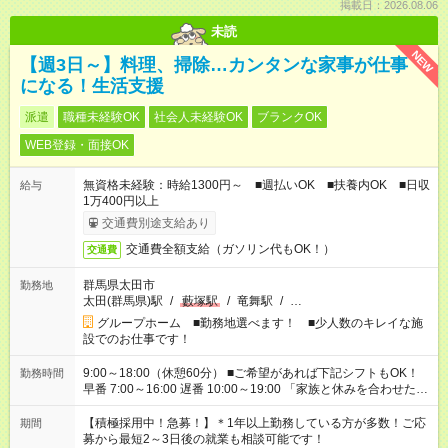
掲載日：2026.08.06
未読
NEW
【週3日～】料理、掃除…カンタンな家事が仕事
になる！生活支援
派遣
職種未経験OK
社会人未経験OK
ブランクOK
WEB登録・面接OK
無資格未経験：時給1300円～ ■週払いOK ■扶養内OK ■日収
給与
1万400円以上
交通費別途支給あり
交通費全額支給（ガソリン代もOK！）
交通費
群馬県太田市
勤務地
太田(群馬県)駅
/
藪塚駅
/
竜舞駅
/
…
グループホーム ■勤務地選べます！ ■少人数のキレイな施
設でのお仕事です！
9:00～18:00（休憩60分） ■ご希望があれば下記シフトもOK！
勤務時間
早番 7:00～16:00 遅番 10:00～19:00 「家族と休みを合わせた
い」 「余裕を持って夕飯の準備がしたい」 「できれば残業はし
たくない」 など、ご希望を教えてくださいね。 ※Wワーク希望
【積極採用中！急募！】＊1年以上勤務している方が多数！ご応
期間
の方へ 今ご覧のお仕事で希望する勤務時間と、もう1つのお仕事
募から最短2～3日後の就業も相談可能です！