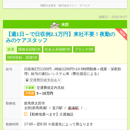
掲載元企業名
株式会社テクノ・サービス
掲載日：2026.08.07
未読
NEW
【週1日～で日収例2.1万円】来社不要！夜勤の
みのケアスタッフ
派遣
職種未経験OK
社会人未経験OK
ブランクOK
WEB登録・面接OK
日収例2万1150円（時給1200円×14.5時間勤務＋残業・深夜割
給与
増）給与の速払いシステム有（弊社規定による）
交通費別途支給あり
交通費規定内支給
交通費
5～10万円
月収例
群馬県太田市
勤務地
太田(群馬県)駅
/
韮川駅
/
藪塚駅
/
…
【勤務地選べます】介護施設
17:00～翌9:30 ※派遣先によって異なります
勤務時間