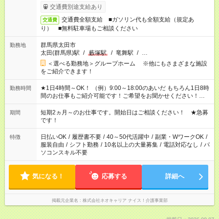
交通費別途支給あり
交通費全額支給 ■ガソリン代も全額支給（規定あ
交通費
り） ■無料駐車場もご相談ください
群馬県太田市
勤務地
太田(群馬県)駅
/
藪塚駅
/
竜舞駅
/
…
＜選べる勤務地＞グループホーム ※他にもさまざまな施設
をご紹介できます！
★1日4時間～OK！ （例）9:00～18:00のあいだ もちろん1日8時
勤務時間
間のお仕事もご紹介可能です！ご希望をお聞かせください！★家
庭の都合でお休みが必要な場合も遠慮なくご相談ください。 ※
週最低15時間以上の勤務が必要です
短期2ヵ月～のお仕事です。開始日はご相談ください！ ★急募
期間
です！
日払いOK
/
履歴書不要
/
40～50代活躍中
/
副業・WワークOK
/
特徴
服装自由
/
シフト勤務
/
10名以上の大量募集
/
電話対応なし
/
パ
ソコンスキル不要
気になる！
応募する
詳細へ
掲載元企業名
株式会社ネオキャリア ナイス！介護事業部