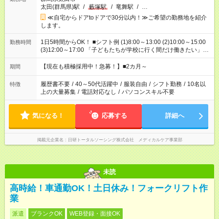
太田(群馬県)駅
/
藪塚駅
/
竜舞駅
/
…
≪自宅からドアtoドアで30分以内！≫ご希望の勤務地を紹介
します。
1日5時間からOK！ ■シフト例 (1)8:00～13:00 (2)10:00～15:00
勤務時間
(3)12:00～17:00 「子どもたちが学校に行く間だけ働きたい」
「余裕を持って夕飯の準備がしたい」 「午前中は働いて、午後
はプライベートの時間にしたい」 など、ご希望を教えてくださ
【現在も積極採用中！急募！】■2カ月～
期間
いね。 ※Wワーク希望の方へ 今ご覧のお仕事で希望する勤務時
間と、もう1つのお仕事の勤務時間。 合計で週40時間を超える
履歴書不要
/
40～50代活躍中
/
服装自由
/
シフト勤務
/
10名以
特徴
場合は応募できません。
上の大量募集
/
電話対応なし
/
パソコンスキル不要
気になる！
応募する
詳細へ
掲載元企業名
日研トータルソーシング株式会社 メディカルケア事業部
未読
高時給！車通勤OK！土日休み！フォークリフト作
業
派遣
ブランクOK
WEB登録・面接OK