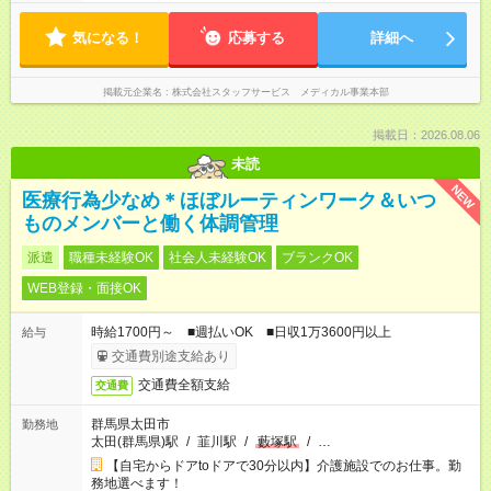
気になる！
応募する
詳細へ
掲載元企業名
株式会社スタッフサービス メディカル事業本部
掲載日：2026.08.06
未読
NEW
医療行為少なめ＊ほぼルーティンワーク＆いつ
ものメンバーと働く体調管理
派遣
職種未経験OK
社会人未経験OK
ブランクOK
WEB登録・面接OK
時給1700円～ ■週払いOK ■日収1万3600円以上
給与
交通費別途支給あり
交通費全額支給
交通費
群馬県太田市
勤務地
太田(群馬県)駅
/
韮川駅
/
藪塚駅
/
…
【自宅からドアtoドアで30分以内】介護施設でのお仕事。勤
務地選べます！