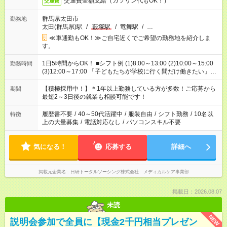
交通費全額支給（ガソリン代もOK！）
交通費
群馬県太田市
勤務地
太田(群馬県)駅
/
藪塚駅
/
竜舞駅
/
…
≪車通勤もOK！≫ご自宅近くでご希望の勤務地を紹介しま
す。
1日5時間からOK！ ■シフト例 (1)8:00～13:00 (2)10:00～15:00
勤務時間
(3)12:00～17:00 「子どもたちが学校に行く間だけ働きたい」
「余裕を持って夕飯の準備がしたい」 「午前中は働いて、午後
はプライベートの時間にしたい」 など、ご希望を教えてくださ
【積極採用中！】＊1年以上勤務している方が多数！ご応募から
期間
いね。 ※Wワーク希望の方へ 今ご覧のお仕事で希望する勤務時
最短2～3日後の就業も相談可能です！
間と、もう1つのお仕事の勤務時間。 合計で週40時間を超える
場合は応募できません。
履歴書不要
/
40～50代活躍中
/
服装自由
/
シフト勤務
/
10名以
特徴
上の大量募集
/
電話対応なし
/
パソコンスキル不要
気になる！
応募する
詳細へ
掲載元企業名
日研トータルソーシング株式会社 メディカルケア事業部
掲載日：2026.08.07
未読
NEW
説明会参加で全員に【現金2千円相当プレゼン