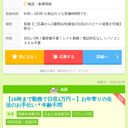
物流・倉庫関係
9:00～18:00 ※表記のうち実働8時間です。
勤務時間
長期【ご応募から1週間以内(最短2日目)のスピード就業が可能】
期間
即日～
日払いOK
/
履歴書不要
/
シフト勤務
/
電話対応なし
/
パソコン
特徴
スキル不要
気になる！
応募する
詳細へ
掲載元企業名
株式会社テクノ・サービス
掲載日：2026.08.06
未読
NEW
【16時まで勤務で日収1万円～】お年寄りの生
活のお手伝い＊年齢不問
派遣
職種未経験OK
社会人未経験OK
ブランクOK
WEB登録・面接OK