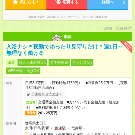
気になる！
応募する
詳細へ
掲載元企業名
株式会社スタッフサービス メディカル事業本部
掲載日：2026.08.07
未読
NEW
入浴ナシ＊夜勤でゆったり見守りだけ＊週1日～
無理なく働ける
派遣
社会人未経験OK
大学生歓迎
ブランクOK
WEB登録・面接OK
日収3.1万円～（日勤時給1750円） ■月収例25.2万円～（夜勤
給与
月8回勤務の場合）
交通費別途支給あり
交通費全額支給 ■ガソリン代も全額支給（規定あ
交通費
り） ■無料駐車場もご相談ください
20～25万円
月収例
群馬県太田市
勤務地
太田(群馬県)駅
/
藪塚駅
/
竜舞駅
/
…
＜選べる勤務地＞介護施設や病院 ※ご自宅の近くなど、お