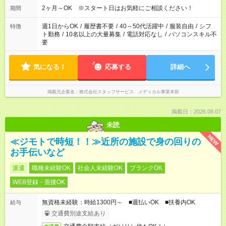
2ヶ月～OK ※スタート日はお気軽にご相談ください！
期間
週1日からOK
/
履歴書不要
/
40～50代活躍中
/
服装自由
/
シフ
特徴
ト勤務
/
10名以上の大量募集
/
電話対応なし
/
パソコンスキル不
要
気になる！
応募する
詳細へ
掲載元企業名
株式会社スタッフサービス メディカル事業本部
掲載日：2026.08.07
未読
NEW
≪ジモトで時短！！≫近所の施設で身の回りの
お手伝いなど
派遣
職種未経験OK
社会人未経験OK
ブランクOK
WEB登録・面接OK
無資格未経験：時給1300円～ ■週払いOK ■扶養内OK
給与
交通費別途支給あり