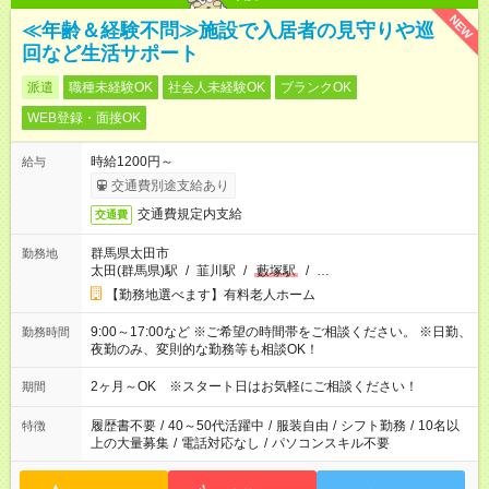
NEW
≪年齢＆経験不問≫施設で入居者の見守りや巡
回など生活サポート
派遣
職種未経験OK
社会人未経験OK
ブランクOK
WEB登録・面接OK
時給1200円～
給与
交通費別途支給あり
交通費規定内支給
交通費
群馬県太田市
勤務地
太田(群馬県)駅
/
韮川駅
/
藪塚駅
/
…
【勤務地選べます】有料老人ホーム
9:00～17:00など ※ご希望の時間帯をご相談ください。 ※日勤、
勤務時間
夜勤のみ、変則的な勤務等も相談OK！
2ヶ月～OK ※スタート日はお気軽にご相談ください！
期間
履歴書不要
/
40～50代活躍中
/
服装自由
/
シフト勤務
/
10名以
特徴
上の大量募集
/
電話対応なし
/
パソコンスキル不要