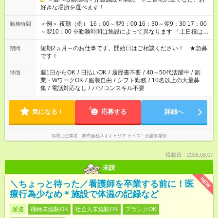
好きな場所を選べます！
＜例＞ 夜勤（例） 16：00～翌9：00 16：30～翌9：30 17：00
勤務時間
～翌10：00 ※勤務時間は施設によって異なります 「土日祝は休
みたい」 「しっかり稼ぎたい」 「もう少し遅い時間から始めた
い」など ご希望にあったお仕事をご案内いたします。 ※未経験
短期2ヵ月～のお仕事です。開始日はご相談ください！ ★急募
期間
の方の場合は1～2ヶ月間は日中での仕事を経験いただき、 お
です！
仕事に慣れてからの夜勤になります。 ★家庭の都合でお休みが
必要な場合も遠慮なくご相談ください。
週1日からOK
/
日払いOK
/
履歴書不要
/
40～50代活躍中
/
副
特徴
業・WワークOK
/
服装自由
/
シフト勤務
/
10名以上の大量募
集
/
電話対応なし
/
パソコンスキル不要
気になる！
応募する
詳細へ
掲載元企業名
株式会社ネオキャリア ナイス！介護事業部
掲載日：2026.08.07
未読
NEW
＼ちょっと待った／看護師を卒業する前に！医
療行為少なめ＊施設で体温の記録など
派遣
職種未経験OK
社会人未経験OK
ブランクOK