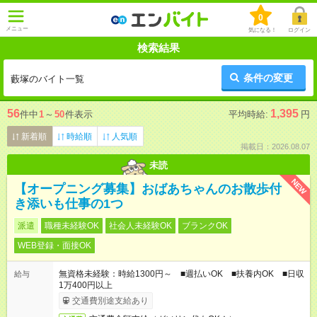
0
メニュー
気になる！
ログイン
検索結果
条件の変更
藪塚のバイト一覧
56
1,395
件中
1
～
50
件表示
平均時給:
円
新着順
時給順
人気順
掲載日：2026.08.07
未読
NEW
【オープニング募集】おばあちゃんのお散歩付
き添いも仕事の1つ
派遣
職種未経験OK
社会人未経験OK
ブランクOK
WEB登録・面接OK
無資格未経験：時給1300円～ ■週払いOK ■扶養内OK ■日収
給与
1万400円以上
交通費別途支給あり