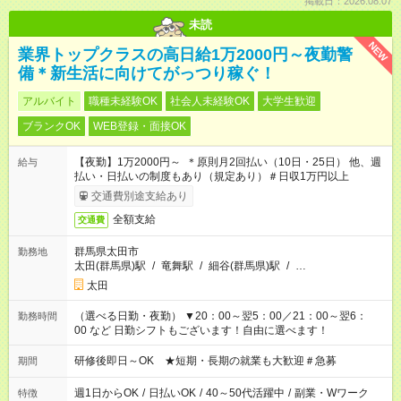
掲載日：2026.08.07
未読
NEW
業界トップクラスの高日給1万2000円～夜勤警
備＊新生活に向けてがっつり稼ぐ！
アルバイト
職種未経験OK
社会人未経験OK
大学生歓迎
ブランクOK
WEB登録・面接OK
【夜勤】1万2000円～ ＊原則月2回払い（10日・25日） 他、週
給与
払い・日払いの制度もあり（規定あり）＃日収1万円以上
交通費別途支給あり
全額支給
交通費
群馬県太田市
勤務地
太田(群馬県)駅
/
竜舞駅
/
細谷(群馬県)駅
/
…
太田
（選べる日勤・夜勤） ▼20：00～翌5：00／21：00～翌6：
勤務時間
00 など 日勤シフトもございます！自由に選べます！
研修後即日～OK ★短期・長期の就業も大歓迎＃急募
期間
週1日からOK
/
日払いOK
/
40～50代活躍中
/
副業・Wワーク
特徴