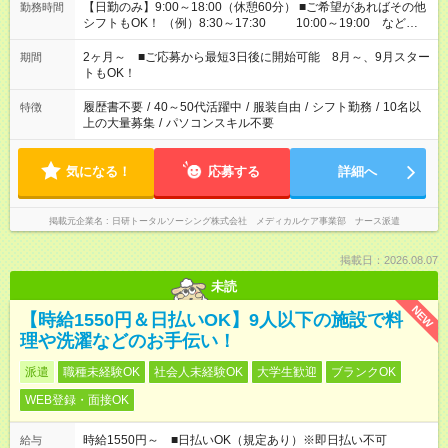
【日勤のみ】9:00～18:00（休憩60分） ■ご希望があればその他
勤務時間
シフトもOK！ （例）8:30～17:30 10:00～19:00 など
「家族とお休みを合わせたい」 「できれば残業はしたくない」
など、あなたのご希望に沿ったお仕事をご紹介します！ ※Wワ
2ヶ月～ ■ご応募から最短3日後に開始可能 8月～、9月スター
期間
ーク希望の方へ 今ご覧のお仕事で希望する勤務時間と、もう1つ
トもOK！
のお仕事の勤務時間。 合計で週40時間を超える場合は応募でき
ません
履歴書不要
/
40～50代活躍中
/
服装自由
/
シフト勤務
/
10名以
特徴
上の大量募集
/
パソコンスキル不要
気になる！
応募する
詳細へ
掲載元企業名
日研トータルソーシング株式会社 メディカルケア事業部 ナース派遣
掲載日：2026.08.07
未読
NEW
【時給1550円＆日払いOK】9人以下の施設で料
理や洗濯などのお手伝い！
派遣
職種未経験OK
社会人未経験OK
大学生歓迎
ブランクOK
WEB登録・面接OK
時給1550円～ ■日払いOK（規定あり）※即日払い不可
給与