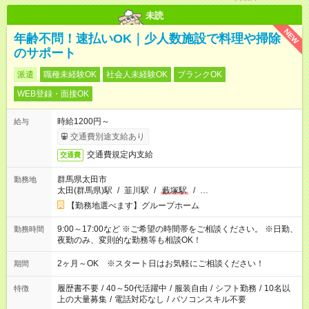
未読
NEW
年齢不問！速払いOK｜少人数施設で料理や掃除
のサポート
派遣
職種未経験OK
社会人未経験OK
ブランクOK
WEB登録・面接OK
時給1200円～
給与
交通費別途支給あり
交通費規定内支給
交通費
群馬県太田市
勤務地
太田(群馬県)駅
/
韮川駅
/
藪塚駅
/
…
【勤務地選べます】グループホーム
9:00～17:00など ※ご希望の時間帯をご相談ください。 ※日勤、
勤務時間
夜勤のみ、変則的な勤務等も相談OK！
2ヶ月～OK ※スタート日はお気軽にご相談ください！
期間
履歴書不要
/
40～50代活躍中
/
服装自由
/
シフト勤務
/
10名以
特徴
上の大量募集
/
電話対応なし
/
パソコンスキル不要