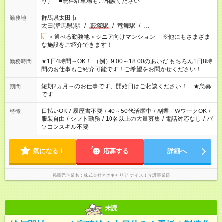
り） ■無料駐車場もご相談ください
群馬県太田市
勤務地
太田(群馬県)駅
/
藪塚駅
/
竜舞駅
/
…
＜選べる勤務地＞シニア向けマンション ※他にもさまざま
な施設をご紹介できます！
★1日4時間～OK！ （例）9:00～18:00のあいだ もちろん1日8時
勤務時間
間のお仕事もご紹介可能です！ご希望をお聞かせください！ ★
家庭の都合でお休みが必要な場合も遠慮なくご相談ください。
※週最低15時間以上の勤務が必要です
短期2ヵ月～のお仕事です。開始日はご相談ください！ ★急募
期間
です！
日払いOK
/
履歴書不要
/
40～50代活躍中
/
副業・WワークOK
/
特徴
服装自由
/
シフト勤務
/
10名以上の大量募集
/
電話対応なし
/
パ
ソコンスキル不要
気になる！
応募する
詳細へ
掲載元企業名
株式会社ネオキャリア ナイス！介護事業部
未読