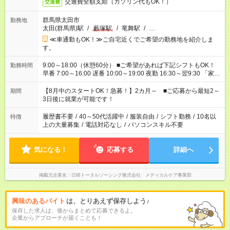
交通費全額支給（ガソリン代もOK！）
交通費
群馬県太田市
勤務地
太田(群馬県)駅
/
藪塚駅
/
竜舞駅
/
…
≪車通勤もOK！≫ご自宅近くでご希望の勤務地を紹介しま
す。
9:00～18:00（休憩60分） ■ご希望があれば下記シフトもOK！
勤務時間
早番 7:00～16:00 遅番 10:00～19:00 夜勤 16:30～翌9:30 「家族
と休みを合わせたい」 「余裕を持って夕飯の準備がしたい」
「できれば残業はしたくない」 など、ご希望を教えてください
【8月中のスタートOK！急募！】2カ月～ ■ご応募から最短2～
期間
ね。 ※Wワーク希望の方へ 今ご覧のお仕事で希望する勤務時間
3日後に就業が可能です！
と、もう1つのお仕事の勤務時間。 合計で週40時間を超える場
合は応募できません。
履歴書不要
/
40～50代活躍中
/
服装自由
/
シフト勤務
/
10名以
特徴
上の大量募集
/
電話対応なし
/
パソコンスキル不要
気になる！
応募する
詳細へ
掲載元企業名
日研トータルソーシング株式会社 メディカルケア事業部
興味のあるバイト
は、とりあえず保存しよう♪
保存した求人は、後からまとめて応募できるよ。
企業からアプローチが届くことも！