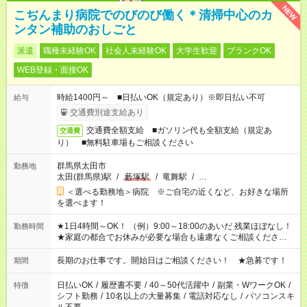
NEW
こぢんまり病院でのびのび働く＊清掃中心のカ
ンタン補助のおしごと
派遣
職種未経験OK
社会人未経験OK
大学生歓迎
ブランクOK
WEB登録・面接OK
時給1400円～ ■日払いOK（規定あり）※即日払い不可
給与
交通費別途支給あり
交通費全額支給 ■ガソリン代も全額支給（規定あ
交通費
り） ■無料駐車場もご相談ください
群馬県太田市
勤務地
太田(群馬県)駅
/
藪塚駅
/
竜舞駅
/
…
＜選べる勤務地＞病院 ※ご自宅の近くなど、お好きな場所
を選べます！
★1日4時間～OK！ （例）9:00～18:00のあいだ 残業ほぼなし！
勤務時間
★家庭の都合でお休みが必要な場合も遠慮なくご相談ください。
※シフトはご希望に合わせて調整可能です。 その他、 ＊週4日・
1日7時間 ＊日勤のみ ＊土日休み ＊午前だけ・午後だけ ＊平日
長期のお仕事です。開始日はご相談ください！ ★急募です！
期間
のみ・土日のみ ＊Wワークや扶養内 など、いろんなシフトのお
仕事をご紹介できます！ 登録の際に、あなたのご希望をお聞か
日払いOK
/
履歴書不要
/
40～50代活躍中
/
副業・WワークOK
/
特徴
せください。
シフト勤務
/
10名以上の大量募集
/
電話対応なし
/
パソコンスキ