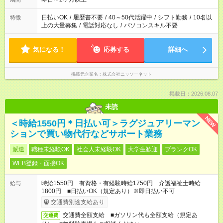
日払いOK
/
履歴書不要
/
40～50代活躍中
/
シフト勤務
/
10名以
特徴
上の大量募集
/
電話対応なし
/
パソコンスキル不要
気になる！
応募する
詳細へ
掲載元企業名
株式会社ニッソーネット
掲載日：2026.08.07
未読
NEW
＜時給1550円＊日払い可＞ラグジュアリーマン
ションで買い物代行などサポート業務
派遣
職種未経験OK
社会人未経験OK
大学生歓迎
ブランクOK
WEB登録・面接OK
時給1550円 有資格・有経験時給1750円 介護福祉士時給
給与
1800円 ■日払いOK（規定あり）※即日払い不可
交通費別途支給あり
交通費全額支給 ■ガソリン代も全額支給（規定あ
交通費