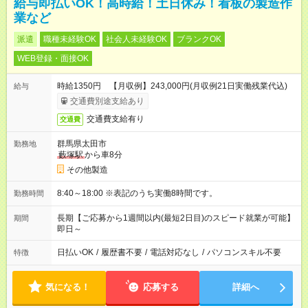
給与即払いOK！高時給！土日休み！看板の製造作
業など
派遣
職種未経験OK
社会人未経験OK
ブランクOK
WEB登録・面接OK
時給1350円 【月収例】243,000円(月収例21日実働残業代込)
給与
交通費別途支給あり
交通費支給有り
交通費
群馬県太田市
勤務地
藪塚駅
から車8分
その他製造
8:40～18:00 ※表記のうち実働8時間です。
勤務時間
長期【ご応募から1週間以内(最短2日目)のスピード就業が可能】
期間
即日～
日払いOK
/
履歴書不要
/
電話対応なし
/
パソコンスキル不要
特徴
気になる！
応募する
詳細へ