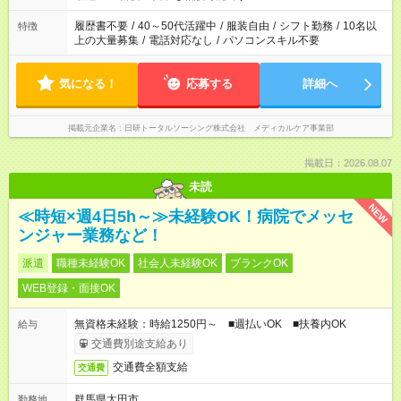
間と、もう1つのお仕事の勤務時間。 合計で週40時間を超える
場合は応募できません。
履歴書不要
/
40～50代活躍中
/
服装自由
/
シフト勤務
/
10名以
特徴
上の大量募集
/
電話対応なし
/
パソコンスキル不要
気になる！
応募する
詳細へ
掲載元企業名
日研トータルソーシング株式会社 メディカルケア事業部
掲載日：2026.08.07
未読
NEW
≪時短×週4日5h～≫未経験OK！病院でメッセ
ンジャー業務など！
派遣
職種未経験OK
社会人未経験OK
ブランクOK
WEB登録・面接OK
無資格未経験：時給1250円～ ■週払いOK ■扶養内OK
給与
交通費別途支給あり
交通費全額支給
交通費
群馬県太田市
勤務地