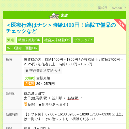
掲載日：2026.08.07
未読
NEW
＜医療行為はナシ＞時給1400円！病院で備品の
チェックなど
派遣
職種未経験OK
社会人未経験OK
ブランクOK
WEB登録・面接OK
無資格の方：時給1400円～1750円 / 介護福祉士：時給1700円～
給与
2125円 / 初任者以上：時給1500円～1875円
交通費別途支給あり
全額支給
交通費
20～25万円
月収例
群馬県太田市
勤務地
太田(群馬県)駅
/
韮川駅
/
藪塚駅
/
…
病院 ★勤務地選べます！
【シフト例】 07:00～16:00 09:00～18:00 17:00～09:00 ※ 上記
勤務時間
は一例です！その他シフトもご相談ください！
即日～2ヶ月以上
期間