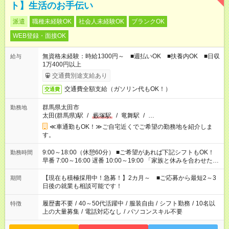
ト】生活のお手伝い
派遣
職種未経験OK
社会人未経験OK
ブランクOK
WEB登録・面接OK
無資格未経験：時給1300円～ ■週払いOK ■扶養内OK ■日収
給与
1万400円以上
交通費別途支給あり
交通費全額支給（ガソリン代もOK！）
交通費
群馬県太田市
勤務地
太田(群馬県)駅
/
藪塚駅
/
竜舞駅
/
…
≪車通勤もOK！≫ご自宅近くでご希望の勤務地を紹介しま
す。
9:00～18:00（休憩60分） ■ご希望があれば下記シフトもOK！
勤務時間
早番 7:00～16:00 遅番 10:00～19:00 「家族と休みを合わせた
い」 「余裕を持って夕飯の準備がしたい」 「できれば残業はし
たくない」 など、ご希望を教えてくださいね。 ※Wワーク希望
【現在も積極採用中！急募！】2カ月～ ■ご応募から最短2～3
期間
の方へ 今ご覧のお仕事で希望する勤務時間と、もう1つのお仕事
日後の就業も相談可能です！
の勤務時間。 合計で週40時間を超える場合は応募できません。
履歴書不要
/
40～50代活躍中
/
服装自由
/
シフト勤務
/
10名以
特徴
上の大量募集
/
電話対応なし
/
パソコンスキル不要