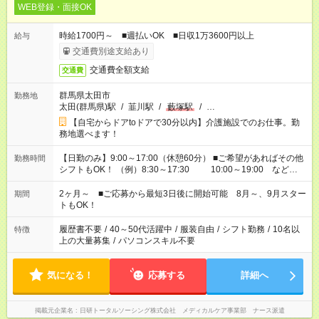
WEB登録・面接OK
時給1700円～ ■週払いOK ■日収1万3600円以上
給与
交通費別途支給あり
交通費全額支給
交通費
群馬県太田市
勤務地
太田(群馬県)駅
/
韮川駅
/
藪塚駅
/
…
【自宅からドアtoドアで30分以内】介護施設でのお仕事。勤
務地選べます！
【日勤のみ】9:00～17:00（休憩60分） ■ご希望があればその他
勤務時間
シフトもOK！ （例）8:30～17:30 10:00～19:00 など
「家族とお休みを合わせたい」 「できれば残業はしたくない」
など、あなたのご希望に沿ったお仕事をご紹介します！ ※Wワ
2ヶ月～ ■ご応募から最短3日後に開始可能 8月～、9月スター
期間
ーク希望の方へ 今ご覧のお仕事で希望する勤務時間と、もう1つ
トもOK！
のお仕事の勤務時間。 合計で週40時間を超える場合は応募でき
ません
履歴書不要
/
40～50代活躍中
/
服装自由
/
シフト勤務
/
10名以
特徴
上の大量募集
/
パソコンスキル不要
気になる！
応募する
詳細へ
掲載元企業名
日研トータルソーシング株式会社 メディカルケア事業部 ナース派遣