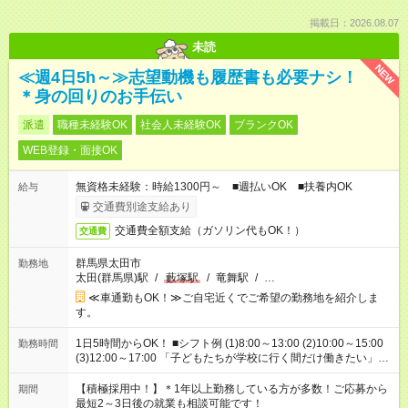
掲載日：2026.08.07
未読
NEW
≪週4日5h～≫志望動機も履歴書も必要ナシ！
＊身の回りのお手伝い
派遣
職種未経験OK
社会人未経験OK
ブランクOK
WEB登録・面接OK
無資格未経験：時給1300円～ ■週払いOK ■扶養内OK
給与
交通費別途支給あり
交通費全額支給（ガソリン代もOK！）
交通費
群馬県太田市
勤務地
太田(群馬県)駅
/
藪塚駅
/
竜舞駅
/
…
≪車通勤もOK！≫ご自宅近くでご希望の勤務地を紹介しま
す。
1日5時間からOK！ ■シフト例 (1)8:00～13:00 (2)10:00～15:00
勤務時間
(3)12:00～17:00 「子どもたちが学校に行く間だけ働きたい」
「余裕を持って夕飯の準備がしたい」 「午前中は働いて、午後
はプライベートの時間にしたい」 など、ご希望を教えてくださ
【積極採用中！】＊1年以上勤務している方が多数！ご応募から
期間
いね。 ※Wワーク希望の方へ 今ご覧のお仕事で希望する勤務時
最短2～3日後の就業も相談可能です！