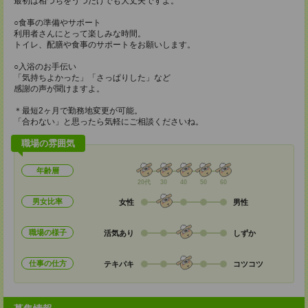
最初は相づちをうつだけでも大丈夫ですよ。
○食事の準備やサポート
利用者さんにとって楽しみな時間。
トイレ、配膳や食事のサポートをお願いします。
○入浴のお手伝い
「気持ちよかった」「さっぱりした」など
感謝の声が聞けますよ。
＊最短2ヶ月で勤務地変更が可能。
「合わない」と思ったら気軽にご相談くださいね。
職場の雰囲気
年齢層
20代
30
40
50
60
男女比率
女性
男性
職場の様子
活気あり
しずか
仕事の仕方
テキパキ
コツコツ