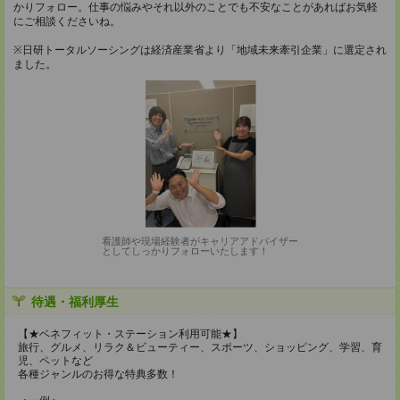
かりフォロー。仕事の悩みやそれ以外のことでも不安なことがあればお気軽
にご相談くださいね。
※日研トータルソーシングは経済産業省より「地域未来牽引企業」に選定され
ました。
看護師や現場経験者がキャリアアドバイザー
としてしっかりフォローいたします！
待遇・福利厚生
【★ベネフィット・ステーション利用可能★】
旅行、グルメ、リラク＆ビューティー、スポーツ、ショッピング、学習、育
児、ペットなど
各種ジャンルのお得な特典多数！