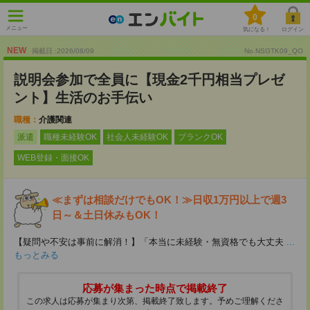
0
メニュー
気になる！
ログイン
NEW
掲載日 :2026
/
08
/
09
No.NSGTK09_QO
説明会参加で全員に【現金2千円相当プレゼ
ント】生活のお手伝い
職種：
介護関連
派遣
職種未経験OK
社会人未経験OK
ブランクOK
WEB登録・面接OK
≪まずは相談だけでもOK！≫日収1万円以上で週3
日～＆土日休みもOK！
【疑問や不安は事前に解消！】「本当に未経験・無資格でも大丈夫
...
もっとみる
応募が集まった時点で掲載終了
この求人は応募が集まり次第、掲載終了致します。予めご理解くださ