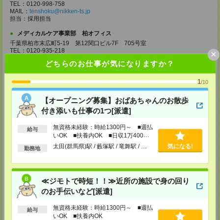
TEL：0120-998-758
MAIL：
tenshoku@nikken-ts.jp
担当：採用担当
メディカルケア事業部 柏オフィス
千葉県柏市末広町5-19 第12関口ビル7F 705号室
TEL：0120-935-218
×
MAIL：
tenshoku@nikken-ts.jp
どちらのお仕事が気になりますか？
担当：採用担当
メディカルケア事業部 新宿オフィス
1
/10
東京都新宿区新宿2-3-10 新宿御苑ビル6階
TEL：0120-457-235
【オープニング募集】おばあちゃんのお散歩
MAIL：
tenshoku@nikken-ts.jp
付き添いも仕事の1つ[派遣]
担当：採用担当
メディカルケア事業部 立川事業所
無資格未経験：時給1300円～ ■週払
給与
いOK ■扶養内OK ■日収1万400円
東京都立川市錦町1-12-14
以上
TEL：0120-934-200
太田(群馬県)駅 / 藪塚駅 / 竜舞駅 / …
気になる!
勤務地
MAIL：
tenshoku@nikken-ts.jp
担当：採用担当
メディカルケア事業部 町田オフィス
≪ジモトで時短！！≫近所の施設で身の回り
東京都町田市森野1-7-23 大樹生命町田ビル6F
のお手伝いなど[派遣]
TEL：0120-453-285
MAIL：
tenshoku@nikken-ts.jp
担当：採用担当
無資格未経験：時給1300円～ ■週払
給与
いOK ■扶養内OK