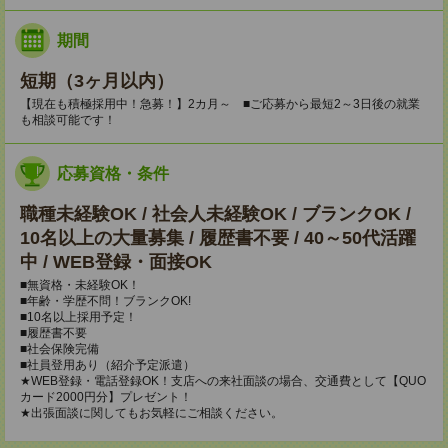
期間
短期（3ヶ月以内）
【現在も積極採用中！急募！】2カ月～ ■ご応募から最短2～3日後の就業
も相談可能です！
応募資格・条件
職種未経験OK / 社会人未経験OK / ブランクOK /
10名以上の大量募集 / 履歴書不要 / 40～50代活躍
中 / WEB登録・面接OK
■無資格・未経験OK！
■年齢・学歴不問！ブランクOK!
■10名以上採用予定！
■履歴書不要
■社会保険完備
■社員登用あり（紹介予定派遣）
★WEB登録・電話登録OK！支店への来社面談の場合、交通費として【QUO
カード2000円分】プレゼント！
★出張面談に関してもお気軽にご相談ください。