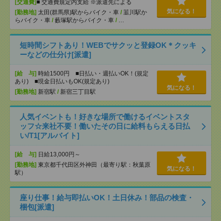
[交通費]
■ 交通費規定内支給 ※派遣先による
気になる！
[勤務地]
太田(群馬県)駅からバイク・車
/
韮川駅か
らバイク・車
/
藪塚駅からバイク・車
/
…
短時間シフトあり！WEBでサクッと登録OK＊クッキ
ーなどの仕分け[派遣]
[給 与]
時給1500円 ■日払い・週払いOK！(規定
あり) ■現金日払いもOK(規定あり)
気になる！
[勤務地]
新宿駅
/
新宿三丁目駅
人気イベントも！好きな場所で働けるイベントスタ
ッフ☆来社不要！働いたその日に給料もらえる日払
い/T1[アルバイト]
[給 与]
日給13,000円～
[勤務地]
東京都千代田区外神田（最寄り駅：秋葉原
気になる！
駅）
座り仕事！給与即払いOK！土日休み！部品の検査・
梱包[派遣]