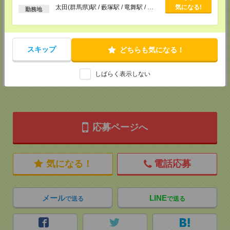
メディカルケア事業部 横浜オフィス
太田(群馬県)駅 / 藪塚駅 / 竜舞駅 / …
気になる!
勤務地
神奈川県横浜市保土ケ谷区神戸町134 横浜ビジネスパークサウスタワー
2F B区画
TEL：0120-901-799
MAIL：
tenshoku@nikken-ts.jp
担当：採用担当
スキップ
どちらも気になる！
登録交通費
★今ならご来社登録でQUOカード2000円分をプレゼント中★
しばらく表示しない
応募ページへ
気になる！
電話応募
メール
LINE
で送る
で送る