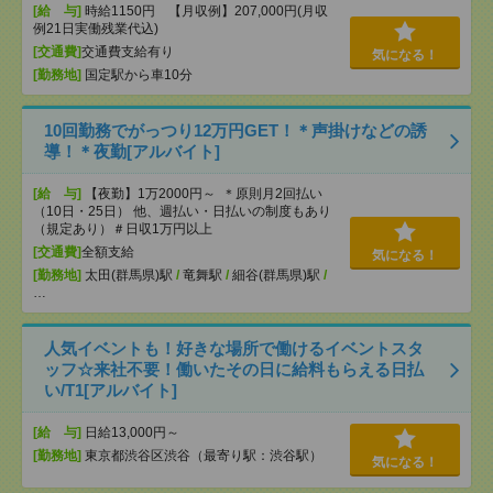
[給 与]
時給1150円 【月収例】207,000円(月収
例21日実働残業代込)
[交通費]
交通費支給有り
気になる！
[勤務地]
国定駅から車10分
10回勤務でがっつり12万円GET！＊声掛けなどの誘
導！＊夜勤[アルバイト]
[給 与]
【夜勤】1万2000円～ ＊原則月2回払い
（10日・25日） 他、週払い・日払いの制度もあり
（規定あり）＃日収1万円以上
[交通費]
全額支給
気になる！
[勤務地]
太田(群馬県)駅
/
竜舞駅
/
細谷(群馬県)駅
/
…
人気イベントも！好きな場所で働けるイベントスタ
ッフ☆来社不要！働いたその日に給料もらえる日払
い/T1[アルバイト]
[給 与]
日給13,000円～
[勤務地]
東京都渋谷区渋谷（最寄り駅：渋谷駅）
気になる！