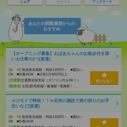
シェア
ツイート
ブックマーク
あなたの閲覧履歴からの
おすすめ
【オープニング募集】おばあちゃんのお散歩付き添
いも仕事の1つ[派遣]
[給 与]
無資格未経験：時給1300円～ ■週払い
OK ■扶養内OK ■日収1万400円以上
[交通費]
交通費全額支給（ガソリン代もOK！）
気になる！
[勤務地]
太田(群馬県)駅
/
藪塚駅
/
竜舞駅
/
…
≪ジモトで時短！！≫近所の施設で身の回りのお手
伝いなど[派遣]
[給 与]
無資格未経験：時給1300円～ ■週払い
OK ■扶養内OK