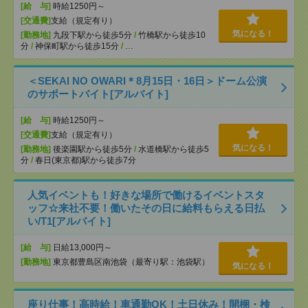
[給 与]
時給1250円～
[交通費]
支給（規定有り）
気になる！
[勤務地]
九段下駅から徒歩5分
/
竹橋駅から徒歩10
分
/
神保町駅から徒歩15分
/
…
＜SEKAI NO OWARI＊8月15日・16日＞ドーム公演
のサポートバイト[アルバイト]
[給 与]
時給1250円～
[交通費]
支給（規定有り）
気になる！
[勤務地]
後楽園駅から徒歩5分
/
水道橋駅から徒歩5
分
/
春日(東京都)駅から徒歩7分
人気イベントも！好きな場所で働けるイベントスタ
ッフ☆来社不要！働いたその日に給料もらえる日払
い/T1[アルバイト]
[給 与]
日給13,000円～
[勤務地]
東京都豊島区南池袋（最寄り駅：池袋駅）
気になる！
座り仕事！高時給！車通勤OK！土日休み！開梱・検