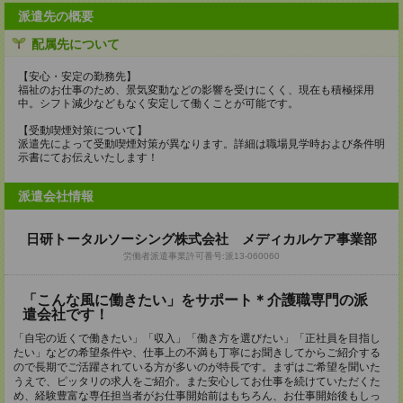
派遣先の概要
配属先について
【安心・安定の勤務先】
福祉のお仕事のため、景気変動などの影響を受けにくく、現在も積極採用
中。シフト減少などもなく安定して働くことが可能です。
【受動喫煙対策について】
派遣先によって受動喫煙対策が異なります。詳細は職場見学時および条件明
示書にてお伝えいたします！
派遣会社情報
日研トータルソーシング株式会社 メディカルケア事業部
労働者派遣事業許可番号:派13-060060
「こんな風に働きたい」をサポート＊介護職専門の派
遣会社です！
「自宅の近くで働きたい」「収入」「働き方を選びたい」「正社員を目指し
たい」などの希望条件や、仕事上の不満も丁寧にお聞きしてからご紹介する
ので長期でご活躍されている方が多いのが特長です。まずはご希望を聞いた
うえで、ピッタリの求人をご紹介。また安心してお仕事を続けていただくた
め、経験豊富な専任担当者がお仕事開始前はもちろん、お仕事開始後もしっ