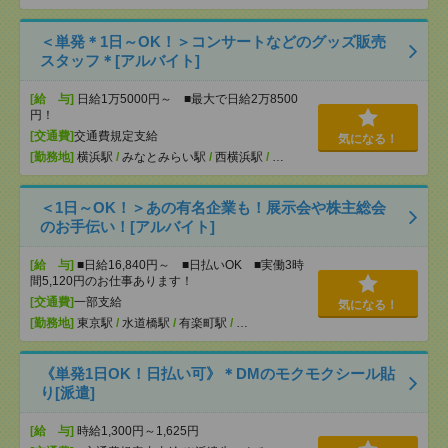
＜単発＊1日～OK！＞コンサートなどのグッズ販売
スタッフ＊[アルバイト]
[給 与]
日給1万5000円～ ■最大で日給2万8500
円！
[交通費]
交通費規定支給
気になる！
[勤務地]
横浜駅
/
みなとみらい駅
/
西横浜駅
/
…
＜1日～OK！＞あの有名企業も！展示会や株主総会
のお手伝い！[アルバイト]
[給 与]
■日給16,840円～ ■日払いOK ■実働3時
間5,120円のお仕事あります！
[交通費]
一部支給
気になる！
[勤務地]
東京駅
/
水道橋駅
/
有楽町駅
/
…
《単発1日OK！日払い可》＊DMのモクモクシール貼
り[派遣]
[給 与]
時給1,300円～1,625円