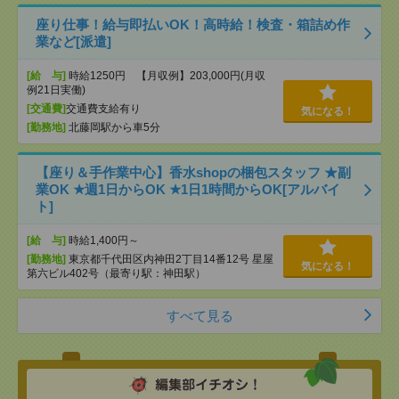
座り仕事！給与即払いOK！高時給！検査・箱詰め作
業など[派遣]
[給 与]
時給1250円 【月収例】203,000円(月収
例21日実働)
[交通費]
交通費支給有り
気になる！
[勤務地]
北藤岡駅から車5分
【座り＆手作業中心】香水shopの梱包スタッフ ★副
業OK ★週1日からOK ★1日1時間からOK[アルバイ
ト]
[給 与]
時給1,400円～
[勤務地]
東京都千代田区内神田2丁目14番12号 星屋
気になる！
第六ビル402号（最寄り駅：神田駅）
すべて見る