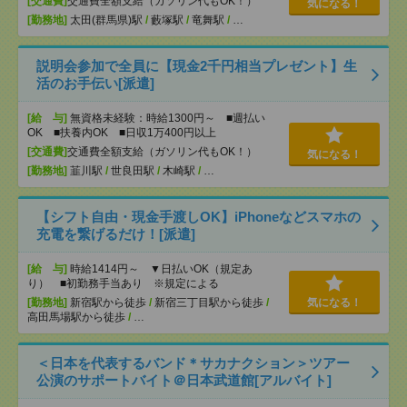
[交通費]
交通費全額支給（ガソリン代もOK！）
気になる！
[勤務地]
太田(群馬県)駅
/
藪塚駅
/
竜舞駅
/
…
説明会参加で全員に【現金2千円相当プレゼント】生
活のお手伝い[派遣]
[給 与]
無資格未経験：時給1300円～ ■週払い
OK ■扶養内OK ■日収1万400円以上
[交通費]
交通費全額支給（ガソリン代もOK！）
気になる！
[勤務地]
韮川駅
/
世良田駅
/
木崎駅
/
…
【シフト自由・現金手渡しOK】iPhoneなどスマホの
充電を繋げるだけ！[派遣]
[給 与]
時給1414円～ ▼日払いOK（規定あ
り） ■初勤務手当あり ※規定による
[勤務地]
新宿駅から徒歩
/
新宿三丁目駅から徒歩
/
気になる！
高田馬場駅から徒歩
/
…
＜日本を代表するバンド＊サカナクション＞ツアー
公演のサポートバイト＠日本武道館[アルバイト]