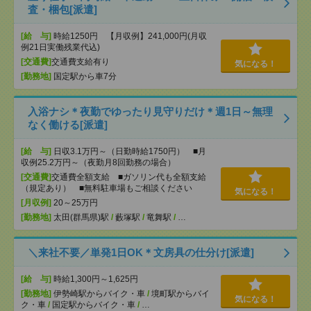
査・梱包[派遣]
[給 与]
時給1250円 【月収例】241,000円(月収
例21日実働残業代込)
[交通費]
交通費支給有り
気になる！
[勤務地]
国定駅から車7分
入浴ナシ＊夜勤でゆったり見守りだけ＊週1日～無理
なく働ける[派遣]
[給 与]
日収3.1万円～（日勤時給1750円） ■月
収例25.2万円～（夜勤月8回勤務の場合）
[交通費]
交通費全額支給 ■ガソリン代も全額支給
（規定あり） ■無料駐車場もご相談ください
気になる！
[月収例]
20～25万円
[勤務地]
太田(群馬県)駅
/
藪塚駅
/
竜舞駅
/
…
＼来社不要／単発1日OK＊文房具の仕分け[派遣]
[給 与]
時給1,300円～1,625円
[勤務地]
伊勢崎駅からバイク・車
/
境町駅からバイ
気になる！
ク・車
/
国定駅からバイク・車
/
…