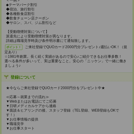
＜一例＞
◆テーマパーク割引
◆宿泊、旅行割引
◆各種飲食店割引
◆飲食チェーン店クーポン
◆サロン、スパ、ジム割引など
【受動喫煙対策について】
派遣先により受動喫煙対策が異なります。
詳細は職場見学時及び条件明示書にて通知致します。
ご来社登録でQUOカード2000円分プレゼント♪週払いOK！（規
ポイント！
定あり）
☆1981年創業。長く続く実績があるので安心♪ご紹介できるお仕事多数！
選べる条件が多いって、実は重要なこと。安心の「ニッケン」で一緒に働き
ましょう♪
登録について
★今ならご来社登録でQUOカード2000円分をプレゼント中★
≪応募～就業までの流れ≫
▼Webまたはお電話にてご応募
▼日研メディカルケアから連絡
▼面談＆ヒアリングの後、スタッフ登録（TEL登録、WEB登録もOKで
す！）
▼お仕事情報の提供
▼職場見学
▼お仕事スタート