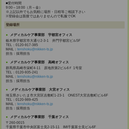
■受付時間
9:00～18:00（月～金）
※上記以外でもお気軽に場所・日程等ご相談下さい
※登録会は面接ではありませんので私服でOK
登録場所
メディカルケア事業部 宇都宮オフィス
栃木県宇都宮市大通り2-3-1 井門宇都宮ビル5F
TEL：0120-917-385
MAIL：
tenshoku@nikken-ts.jp
担当：採用担当
メディカルケア事業部 高崎オフィス
群馬県高崎市栄町4-11 原地所第2ビル6Ｆ 1号室
TEL：0120-935-241
MAIL：
tenshoku@nikken-ts.jp
担当：採用担当
メディカルケア事業部 大宮オフィス
埼玉県さいたま市大宮区吉敷町1-23-1 ONEST大宮吉敷町ビル6F
TEL：0120-989-425
MAIL：
tenshoku@nikken-ts.jp
担当：採用担当
メディカルケア事業部 千葉オフィス
〒260-0015
千葉県千葉市中央区富士見2-15-11 IMI千葉富士見ビル6F