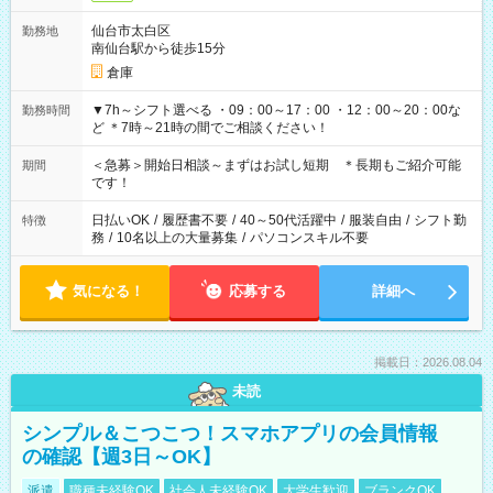
仙台市太白区
勤務地
南仙台駅から徒歩15分
倉庫
▼7h～シフト選べる ・09：00～17：00 ・12：00～20：00な
勤務時間
ど ＊7時～21時の間でご相談ください！
＜急募＞開始日相談～まずはお試し短期 ＊長期もご紹介可能
期間
です！
日払いOK
/
履歴書不要
/
40～50代活躍中
/
服装自由
/
シフト勤
特徴
務
/
10名以上の大量募集
/
パソコンスキル不要
気になる！
応募する
詳細へ
掲載日：2026.08.04
未読
シンプル＆こつこつ！スマホアプリの会員情報
の確認【週3日～OK】
派遣
職種未経験OK
社会人未経験OK
大学生歓迎
ブランクOK