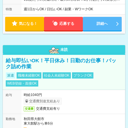
制（週平均40時間以内） 夜勤：17:00-翌09:00（休憩2時間）
週1日からOK / 日払いOK / 副業・WワークOK
特徴
気になる！
応募する
詳細へ
未読
給与即払いOK！平日休み！日勤のお仕事！パッ
ク詰め作業
派遣
職種未経験OK
社会人未経験OK
ブランクOK
WEB登録・面接OK
時給1040円
給与
交通費別途支給あり
交通費支給有り
交通費
秋田県大館市
勤務地
東大館駅から車6分