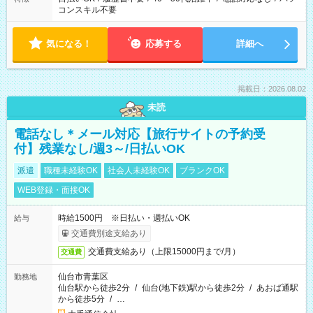
コンスキル不要
気になる！
応募する
詳細へ
掲載日：2026.08.02
未読
電話なし＊メール対応【旅行サイトの予約受
付】残業なし/週3～/日払いOK
派遣
職種未経験OK
社会人未経験OK
ブランクOK
WEB登録・面接OK
時給1500円 ※日払い・週払いOK
給与
交通費別途支給あり
交通費支給あり（上限15000円まで/月）
交通費
仙台市青葉区
勤務地
仙台駅から徒歩2分
/
仙台(地下鉄)駅から徒歩2分
/
あおば通駅
から徒歩5分
/
…