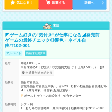
気になる！
応募する
詳細へ
未読
◤ゲーム好きの"気付き"が仕事になる◢発売前
ゲームの最終チェック◎髪色・ネイル自
由/T102-001
アルバイト
職種未経験OK
時給1,038円～
給与
※月末締め15日支払い ◎交通費支給（1日上限1,500円） 【試用
期間】試用期間なし
交通費別途支給あり
仙台市青葉区
勤務地
宮城県仙台市青葉区中央3丁目2-23 野村不動産仙台青葉通ビル
４F（最寄り駅：仙台駅/あおば通駅）
ポールトゥウィン株式会社 仙台センター
シフト制
勤務時間
1日あたりの実働時間：最大8時間/日 勤務時間 [1] 09:00～18:00