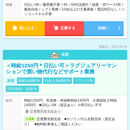
日払いOK
/
履歴書不要
/
40～50代活躍中
/
副業・WワークOK
/
特徴
服装自由
/
シフト勤務
/
10名以上の大量募集
/
電話対応なし
/
パ
ソコンスキル不要
気になる！
応募する
詳細へ
掲載日：2026.08.04
未読
＜時給1250円＊日払い可＞ラグジュアリーマン
ションで買い物代行などサポート業務
派遣
職種未経験OK
社会人未経験OK
ブランクOK
WEB登録・面接OK
時給1250円 有資格・有経験時給1400円 介護福祉士時給
給与
1450円 ■日払いOK（規定あり）※即日払い不可
交通費別途支給あり
交通費全額支給 ■ガソリン代も全額支給（規定あ
交通費
り） ■無料駐車場もご相談ください