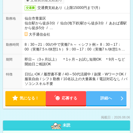
交通費別途支給あり
交通費支給あり（上限15000円まで/月）
交通費
仙台市青葉区
勤務地
仙台駅から徒歩3分
/
仙台(地下鉄)駅から徒歩3分
/
あおば通駅
から徒歩5分
/
…
大手通信会社
8：30～21：00の中で実働7ｈ～ ＜シフト例＞ 8：30～17：
勤務時間
00（実働7.5ｈ/休憩1ｈ） 9：00～17：00（実働7ｈ/休憩1ｈ）
9：00～18：00（実働8ｈ/休憩1ｈ） 10：00～18：00（実働7
ｈ/休憩1ｈ） 11：00～20：00（実働8ｈ/休憩1ｈ） 13：00～
即日～（3ヶ月以上） ＊1ヶ月～お試し短期OK ＊9月～など
期間
21：00（実働7ｈ/休憩1ｈ） ＊上記以外もパターンあり！ ＊固
開始日ご相談OK
定ＯＫ お気軽にご相談ください♪
日払いOK
/
履歴書不要
/
40～50代活躍中
/
副業・WワークOK
/
特徴
服装自由
/
シフト勤務
/
10名以上の大量募集
/
電話対応なし
/
パ
ソコンスキル不要
気になる！
応募する
詳細へ
掲載日：2026.08.06
未読