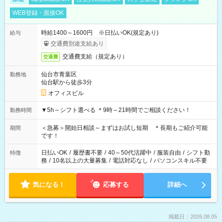
WEB登録・面接OK
時給1400～1600円 ※日払いOK(規定あり)
給与
交通費別途支給あり
交通費支給（規定あり）
交通費
仙台市青葉区
勤務地
仙台駅から徒歩3分
オフィスビル
▼5h～シフト選べる ＊9時～21時間でご相談ください！
勤務時間
＜急募＞開始日相談～まずはお試し短期 ＊長期もご紹介可能
期間
です！
日払いOK
/
履歴書不要
/
40～50代活躍中
/
服装自由
/
シフト勤
特徴
務
/
10名以上の大量募集
/
電話対応なし
/
パソコンスキル不要
気になる！
応募する
詳細へ
掲載日：2026.08.05