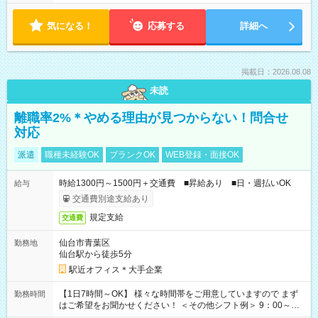
気になる！
応募する
詳細へ
掲載日：2026.08.08
未読
離職率2%＊やめる理由が見つからない！問合せ
対応
派遣
職種未経験OK
ブランクOK
WEB登録・面接OK
時給1300円～1500円＋交通費 ■昇給あり ■日・週払いOK
給与
交通費別途支給あり
規定支給
交通費
仙台市青葉区
勤務地
仙台駅から徒歩5分
駅近オフィス＊大手企業
【1日7時間～OK】 様々な時間帯をご用意していますので まず
勤務時間
はご希望をお聞かせください！ ＜その他シフト例＞ 9：00～
17：00 11：00～20：00 などなど！その他のお時間もOKで