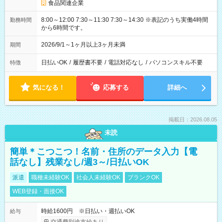
食品関連企業
8:00～12:00 7:30～11:30 7:30～14:30 ※表記のうち実働4時間
勤務時間
から6時間です。
2026/9/1～1ヶ月以上3ヶ月未満
期間
日払いOK
/
履歴書不要
/
電話対応なし
/
パソコンスキル不要
特徴
気になる！
応募する
詳細へ
掲載日：2026.08.05
未読
簡単＊こつこつ！名前・住所のデータ入力【電
話なし】残業なし/週3～/日払いOK
派遣
職種未経験OK
社会人未経験OK
ブランクOK
WEB登録・面接OK
時給1600円 ※日払い・週払いOK
給与