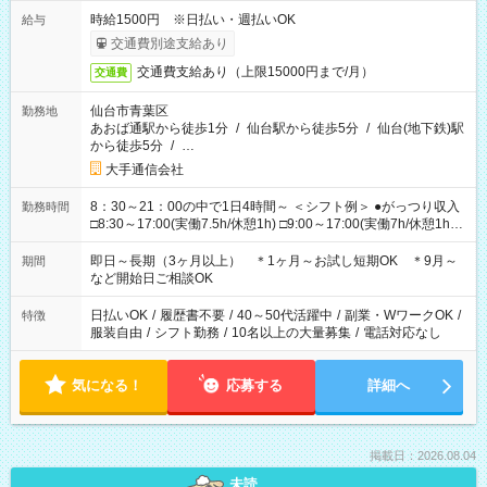
時給1500円 ※日払い・週払いOK
給与
交通費別途支給あり
交通費支給あり（上限15000円まで/月）
交通費
仙台市青葉区
勤務地
あおば通駅から徒歩1分
/
仙台駅から徒歩5分
/
仙台(地下鉄)駅
から徒歩5分
/
…
大手通信会社
8：30～21：00の中で1日4時間～ ＜シフト例＞ ●がっつり収入
勤務時間
□8:30～17:00(実働7.5h/休憩1h) □9:00～17:00(実働7h/休憩1h)
□10:00～19:00(実働8h/休憩1h) □11:00～20:00(実働8h/休憩1h)
□13:00～21:00(実働7h/休憩1h) ●サクッと短時間♪ □15:00～
即日～長期（3ヶ月以上） ＊1ヶ月～お試し短期OK ＊9月～
期間
19:00(実働4h) □16:00～21:00(実働5h) ＊固定シフトOK
など開始日ご相談OK
日払いOK
/
履歴書不要
/
40～50代活躍中
/
副業・WワークOK
/
特徴
服装自由
/
シフト勤務
/
10名以上の大量募集
/
電話対応なし
気になる！
応募する
詳細へ
掲載日：2026.08.04
未読