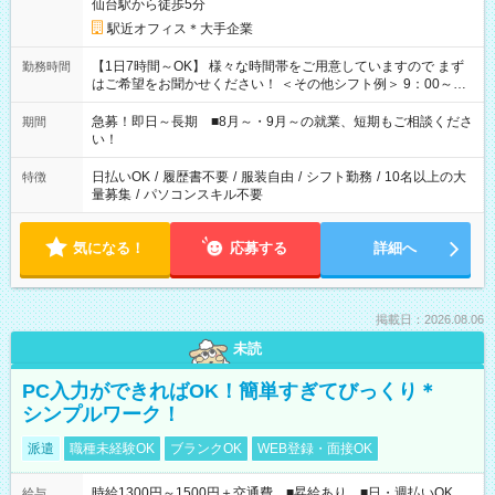
仙台駅から徒歩5分
駅近オフィス＊大手企業
【1日7時間～OK】 様々な時間帯をご用意していますので まず
勤務時間
はご希望をお聞かせください！ ＜その他シフト例＞ 9：00～
17：00 11：00～20：00 などなど！その他のお時間もOKで
す！
急募！即日～長期 ■8月～・9月～の就業、短期もご相談くださ
期間
い！
日払いOK
/
履歴書不要
/
服装自由
/
シフト勤務
/
10名以上の大
特徴
量募集
/
パソコンスキル不要
気になる！
応募する
詳細へ
掲載日：2026.08.06
未読
PC入力ができればOK！簡単すぎてびっくり＊
シンプルワーク！
派遣
職種未経験OK
ブランクOK
WEB登録・面接OK
時給1300円～1500円＋交通費 ■昇給あり ■日・週払いOK
給与