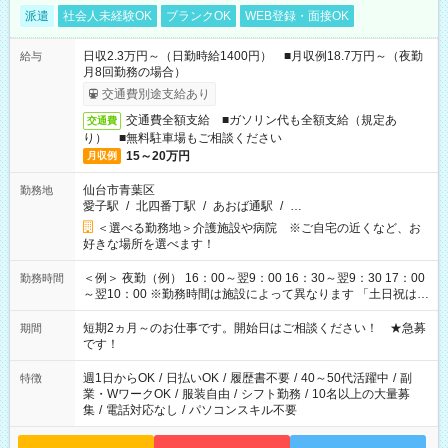
派遣
社会人未経験OK
ブランクOK
WEB登録・面接OK
日収2.3万円～（日勤時給1400円） ■月収例18.7万円～（夜勤
給与
月8回勤務の場合）
交通費別途支給あり
交通費全額支給 ■ガソリン代も全額支給（規定あ
交通費
り） ■無料駐車場もご相談ください
15～20万円
月収例
仙台市青葉区
勤務地
愛子駅
/
北四番丁駅
/
あおば通駅
/
…
＜選べる勤務地＞介護施設や病院 ※ご自宅の近くなど、お
好きな場所を選べます！
＜例＞ 夜勤（例） 16：00～翌9：00 16：30～翌9：30 17：00
勤務時間
～翌10：00 ※勤務時間は施設によって異なります 「土日祝は休
みたい」 「しっかり稼ぎたい」 「もう少し遅い時間から始めた
い」など ご希望にあったお仕事をご案内いたします。 ※未経験
短期2ヵ月～のお仕事です。開始日はご相談ください！ ★急募
期間
の方の場合は1～2ヶ月間は日中での仕事を経験いただき、 お
です！
仕事に慣れてからの夜勤になります。 ★家庭の都合でお休みが
必要な場合も遠慮なくご相談ください。
週1日からOK
/
日払いOK
/
履歴書不要
/
40～50代活躍中
/
副
特徴
業・WワークOK
/
服装自由
/
シフト勤務
/
10名以上の大量募
集
/
電話対応なし
/
パソコンスキル不要