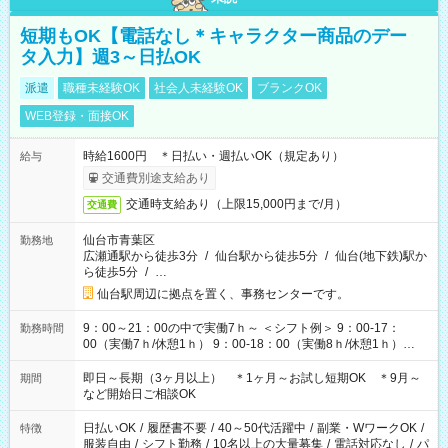
短期もOK【電話なし＊キャラクター商品のデー
タ入力】週3～日払OK
派遣
職種未経験OK
社会人未経験OK
ブランクOK
WEB登録・面接OK
時給1600円 ＊日払い・週払いOK（規定あり）
給与
交通費別途支給あり
交通時支給あり（上限15,000円まで/月）
交通費
仙台市青葉区
勤務地
広瀬通駅から徒歩3分
/
仙台駅から徒歩5分
/
仙台(地下鉄)駅か
ら徒歩5分
/
…
仙台駅周辺に拠点を置く、事務センターです。
9：00～21：00の中で実働7ｈ～ ＜シフト例＞ 9：00-17：
勤務時間
00（実働7ｈ/休憩1ｈ） 9：00-18：00（実働8ｈ/休憩1ｈ）
10：00-18：00（実働7ｈ/休憩1ｈ） 10：00-19：00（実働8ｈ/
休憩1ｈ） 11：00-20：00（実働8ｈ/休憩1ｈ） 13：00-21：
即日～長期（3ヶ月以上） ＊1ヶ月～お試し短期OK ＊9月～
期間
00（実働7ｈ/休憩1ｈ） ＊時間帯固定OK
など開始日ご相談OK
日払いOK
/
履歴書不要
/
40～50代活躍中
/
副業・WワークOK
/
特徴
服装自由
/
シフト勤務
/
10名以上の大量募集
/
電話対応なし
/
パ