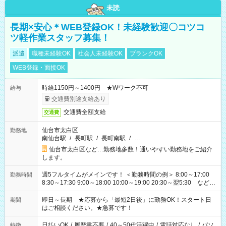
未読
長期×安心＊WEB登録OK！未経験歓迎〇コツコ
ツ軽作業スタッフ募集！
派遣
職種未経験OK
社会人未経験OK
ブランクOK
WEB登録・面接OK
時給1150円～1400円 ★Wワーク不可
給与
交通費別途支給あり
交通費全額支給
交通費
仙台市太白区
勤務地
南仙台駅
/
長町駅
/
長町南駅
/
…
仙台市太白区など…勤務地多数！通いやすい勤務地をご紹介
します。
週5フルタイムがメインです！ ＜勤務時間の例＞ 8:00～17:00
勤務時間
8:30～17:30 9:00～18:00 10:00～19:00 20:30～翌5:30 など ★
その他にも勤務時間多数！ 日勤のみ、残業なし、交替制など
ご希望を教えてください！
即日～長期 ★応募から「最短2日後」に勤務OK！スタート日
期間
はご相談ください。★急募です！
日払いOK
/
履歴書不要
/
40～50代活躍中
/
電話対応なし
/
パソ
特徴