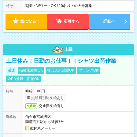
[2] 10:00～19:00 [3] 10:30～19:30 最低勤務日数(週)：2日 【シ
フトの決め方】 シフトサイクル：1ヶ月 シフト提出期限：シフ
副業・WワークOK / 10名以上の大量募集
特徴
ト開始の15日前 ☆希望休3日以上OK ほぼ100％希望が通ります
・昼休憩1時間、その他小休憩あり
気になる！
応募する
詳細へ
未読
土日休み！日勤のお仕事！Ｔシャツ出荷作業
派遣
職種未経験OK
社会人未経験OK
ブランクOK
WEB登録・面接OK
時給1100円
給与
交通費別途支給あり
交通費支給有り
交通費
仙台市宮城野区
勤務地
陸前高砂駅から徒歩7分
素材系メーカー