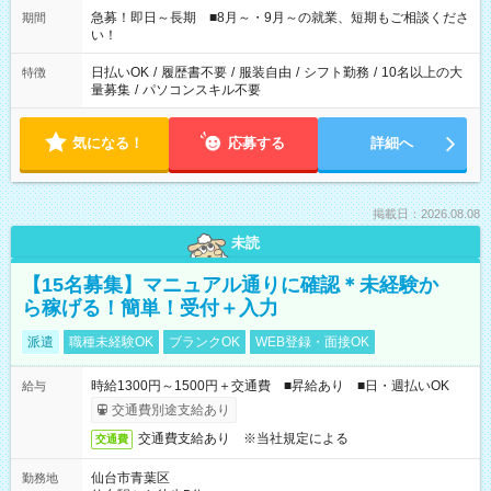
す！
急募！即日～長期 ■8月～・9月～の就業、短期もご相談くださ
期間
い！
日払いOK
/
履歴書不要
/
服装自由
/
シフト勤務
/
10名以上の大
特徴
量募集
/
パソコンスキル不要
気になる！
応募する
詳細へ
掲載日：2026.08.08
未読
【15名募集】マニュアル通りに確認＊未経験か
ら稼げる！簡単！受付＋入力
派遣
職種未経験OK
ブランクOK
WEB登録・面接OK
時給1300円～1500円＋交通費 ■昇給あり ■日・週払いOK
給与
交通費別途支給あり
交通費支給あり ※当社規定による
交通費
仙台市青葉区
勤務地