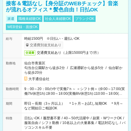
接客＆電話なし【身分証のWEBチェック】音楽
が流れるオフィス＊髪色自由！日払OK
派遣
職種未経験OK
社会人未経験OK
ブランクOK
WEB登録・面接OK
時給1500円 ※日払い・週払いOK
給与
交通費別途支給あり
交通費支給あり（上限15000円まで/月）
交通費
仙台市青葉区
勤務地
勾当台公園駅から徒歩2分
/
広瀬通駅から徒歩5分
/
仙台駅か
ら徒歩20分
大手通信会社
9：00～20：00の中で実働7ｈ～ ＜シフト例＞ □9:00～17:00(実
勤務時間
働7h/休憩1h) □9:00～18:00(実働8h/休憩1h) □10:00～18:00(実
働7h/休憩1h) □10:00～19:00(実働8h/休憩1h) □11:00～20:00(実
働8h/休憩1h) ＊時間固定ＯＫ
即日～長期（3ヶ月以上） ＊1ヶ月～お試し短期OK ＊9月～
期間
など開始日ご相談OK
日払いOK
/
履歴書不要
/
40～50代活躍中
/
副業・WワークOK
/
特徴
服装自由
/
シフト勤務
/
10名以上の大量募集
/
電話対応なし
/
パ
ソコンスキル不要