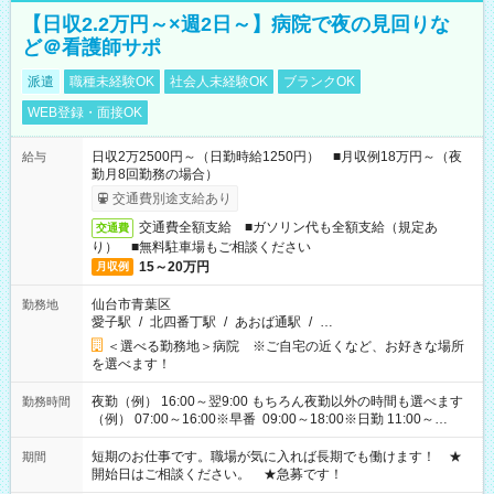
【日収2.2万円～×週2日～】病院で夜の見回りな
ど＠看護師サポ
派遣
職種未経験OK
社会人未経験OK
ブランクOK
WEB登録・面接OK
日収2万2500円～（日勤時給1250円） ■月収例18万円～（夜
給与
勤月8回勤務の場合）
交通費別途支給あり
交通費全額支給 ■ガソリン代も全額支給（規定あ
交通費
り） ■無料駐車場もご相談ください
15～20万円
月収例
仙台市青葉区
勤務地
愛子駅
/
北四番丁駅
/
あおば通駅
/
…
＜選べる勤務地＞病院 ※ご自宅の近くなど、お好きな場所
を選べます！
夜勤（例） 16:00～翌9:00 もちろん夜勤以外の時間も選べます
勤務時間
（例） 07:00～16:00※早番 09:00～18:00※日勤 11:00～
20:00※遅番 ※時間は、固定・選べる施設もあるので、ご希望が
あれば調整できます！ ※シフト制。勤務地により実働時間が異
短期のお仕事です。職場が気に入れば長期でも働けます！ ★
期間
なります。★家庭の都合でお休みが必要な場合も遠慮なくご相
開始日はご相談ください。 ★急募です！
談ください。