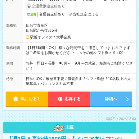
交通費別途支給あり
交通費支給あり ※当社規定による
交通費
仙台市青葉区
勤務地
仙台駅から徒歩5分
駅近オフィス＊大手企業
【1日7時間～OK】 様々な時間帯をご用意していますので まず
勤務時間
はご希望をお聞かせください！ ＜その他シフト例＞ 9：00～
17：00 11：00～20：00 などなど！その他のお時間もOKで
す！
急募！即日～長期 ■8月～・9月～の就業、短期もご相談くださ
期間
い！
日払いOK
/
履歴書不要
/
服装自由
/
シフト勤務
/
10名以上の大
特徴
量募集
/
パソコンスキル不要
気になる！
応募する
詳細へ
掲載日：2026.08.03
未読