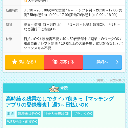
大手通信会社
8：30～20：00の中で実働7ｈ～ ＜シフト例＞ □8:30～17:00(実
勤務時間
働7.5h/休憩1h) □9:00～17:00(実働7h/休憩1h) □9:00～18:00(実
働8h/休憩1h) □10:00～19:00(実働8h/休憩1h) □11:00～20:00(実
働8h/休憩1h) ＊時間固定ＯＫ
即日～長期（3ヶ月以上） ＊1ヶ月～お試し短期OK ＊9月～
期間
など開始日ご相談OK
日払いOK
/
履歴書不要
/
40～50代活躍中
/
副業・WワークOK
/
特徴
服装自由
/
シフト勤務
/
10名以上の大量募集
/
電話対応なし
/
パ
ソコンスキル不要
気になる！
応募する
詳細へ
掲載日：2026.08.03
未読
高時給＆残業なしでタイパ良きっ【マッチング
アプリの登録審査】週3～日払いOK
派遣
職種未経験OK
社会人未経験OK
ブランクOK
WEB登録・面接OK