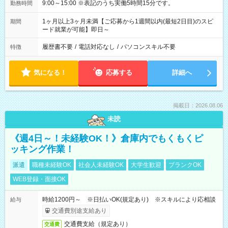
9:00～15:00 ※表記のうち実働5時間15分です。
勤務時間
1ヶ月以上3ヶ月未満【ご応募から1週間以内(最短2日目)のスピ
期間
ード就業が可能】即日～
履歴書不要
/
電話対応なし
/
パソコンスキル不要
特徴
気になる！
応募する
詳細へ
掲載日：2026.08.06
未読
《週4日～！未経験OK！》倉庫内でもくもくピ
ッキング作業！
派遣
職種未経験OK
社会人未経験OK
大学生歓迎
ブランクOK
WEB登録・面接OK
時給1200円～ ※日払いOK(規定あり) ※スキルにより応相談
給与
交通費別途支給あり
交通費支給（規定あり）
交通費