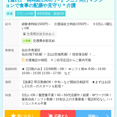
【週2日＊高時給1500円～】シニア向けマンシ
ョンで食事の配膳や見守り＊介護
派遣
ブランクOK
WEB登録・面接OK
経験者時給1500円～ 介護福祉士時給1550円～ ※日払い/週払
給与
いOK
交通費別途支給あり
交通費全額支給
交通費
仙台市青葉区
勤務地
仙台(地下鉄)駅
/
北山(宮城県)駅
/
陸前落合駅
/
…
介護施設や病院 ※ご自宅近辺からご案内可能
★【日勤のみ】1日5時間～OK！ ≪シフト例≫ 9:00～14:00
勤務時間
10:00～15:00 12:00～17:00 など
【急募】即日勤務OK！中旬～など開始日相談可 ★まずはお試
期間
し2カ月～のスタートも歓迎！
日払いOK
/
履歴書不要
/
40～50代活躍中
/
副業・WワークOK
/
特徴
服装自由
/
シフト勤務
/
10名以上の大量募集
/
電話対応なし
/
パ
ソコンスキル不要
気になる！
応募する
詳細へ