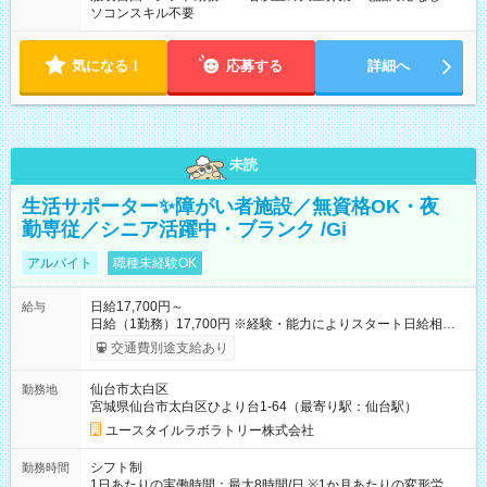
ソコンスキル不要
気になる！
応募する
詳細へ
未読
生活サポーター✨障がい者施設／無資格OK・夜
勤専従／シニア活躍中・ブランク /Gi
アルバイト
職種未経験OK
日給17,700円～
給与
日給（1勤務）17,700円 ※経験・能力によりスタート日給相談
可・昇給可 【試用期間】試用期間あり 試用期間の長さ：3ヶ月
交通費別途支給あり
雇用形態、給与は本採用時と同じです。
仙台市太白区
勤務地
宮城県仙台市太白区ひより台1-64（最寄り駅：仙台駅）
ユースタイルラボラトリー株式会社
シフト制
勤務時間
1日あたりの実働時間：最大8時間/日 ※1か月あたりの変形労働