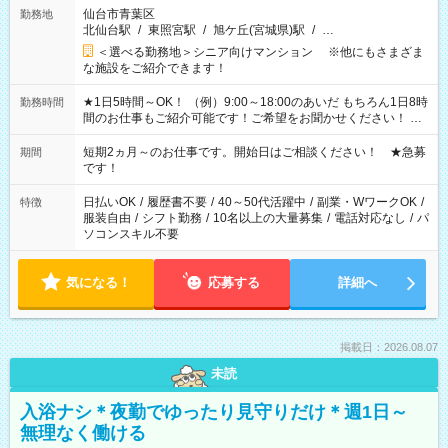
仙台市青葉区
勤務地
北仙台駅
/
東照宮駅
/
旭ケ丘(宮城県)駅
/
…
＜選べる勤務地＞シニア向けマンション ※他にもさまざま
な施設をご紹介できます！
★1日5時間～OK！ （例）9:00～18:00のあいだ もちろん1日8時
勤務時間
間のお仕事もご紹介可能です！ご希望をお聞かせください！ ★
家庭の都合でお休みが必要な場合も遠慮なくご相談ください。
※週最低15時間以上の勤務が必要です
短期2ヵ月～のお仕事です。開始日はご相談ください！ ★急募
期間
です！
日払いOK
/
履歴書不要
/
40～50代活躍中
/
副業・WワークOK
/
特徴
服装自由
/
シフト勤務
/
10名以上の大量募集
/
電話対応なし
/
パ
ソコンスキル不要
気になる！
応募する
詳細へ
掲載日：2026.08.07
未読
入浴ナシ＊夜勤でゆったり見守りだけ＊週1日～
無理なく働ける