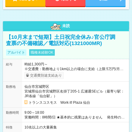
未読
【10月末まで短期】土日祝完全休み♪官公庁調
査票の不備確認／電話対応(1321000MR)
アルバイト
職種未経験OK
時給1,300円～
給与
※交通費：勤務地より1km以上の場合に支給（上限:5万円/月・
2,500円/日） ※残業代：残業発生時は1分単位で支給 ※研修中の
交通費別途支給あり
給与変動なし ＜ 収入例 ＞ ■週5日勤務の場合… 月収22万8,800
円以上可能 ※交通費別途支給 （時給1,300円×8時間×22日） ■週
仙台市宮城野区
勤務地
4日勤務の場合… 月収16万6,400円以上可能 ※交通費別途支給
宮城県仙台市宮城野区名掛丁205-1 広瀬通SEビル（最寄り駅：
（時給1,300円×8時間×16日） 【試用期間】試用期間なし
JR各線「仙台駅」）
トランスコスモス Work it! Plaza 仙台
9:00～18:00
勤務時間
実働時間：8時間/日 ★基本的に残業はありません 発生時の残
業代は1分単位で支給いたします
10名以上の大量募集
特徴