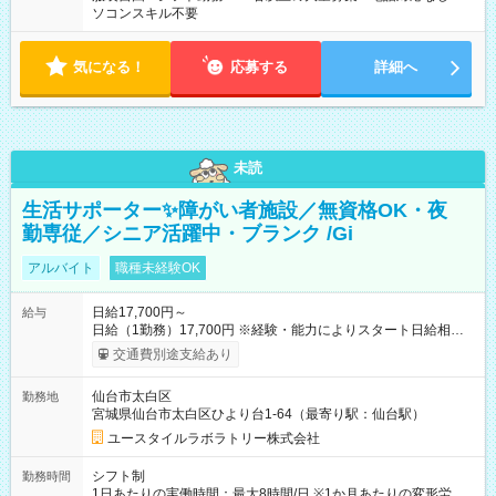
ソコンスキル不要
気になる！
応募する
詳細へ
未読
生活サポーター✨障がい者施設／無資格OK・夜
勤専従／シニア活躍中・ブランク /Gi
アルバイト
職種未経験OK
日給17,700円～
給与
日給（1勤務）17,700円 ※経験・能力によりスタート日給相談
可・昇給可 【試用期間】試用期間あり 試用期間の長さ：3ヶ月
交通費別途支給あり
雇用形態、給与は本採用時と同じです。
仙台市太白区
勤務地
宮城県仙台市太白区ひより台1-64（最寄り駅：仙台駅）
ユースタイルラボラトリー株式会社
シフト制
勤務時間
1日あたりの実働時間：最大8時間/日 ※1か月あたりの変形労働