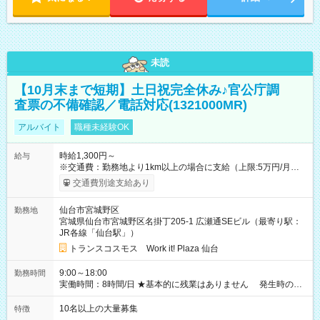
未読
【10月末まで短期】土日祝完全休み♪官公庁調
査票の不備確認／電話対応(1321000MR)
アルバイト
職種未経験OK
時給1,300円～
給与
※交通費：勤務地より1km以上の場合に支給（上限:5万円/月・
2,500円/日） ※残業代：残業発生時は1分単位で支給 ※研修中の
交通費別途支給あり
給与変動なし ＜ 収入例 ＞ ■週5日勤務の場合… 月収22万8,800
円以上可能 ※交通費別途支給 （時給1,300円×8時間×22日） ■週
仙台市宮城野区
勤務地
4日勤務の場合… 月収16万6,400円以上可能 ※交通費別途支給
宮城県仙台市宮城野区名掛丁205-1 広瀬通SEビル（最寄り駅：
（時給1,300円×8時間×16日） 【試用期間】試用期間なし
JR各線「仙台駅」）
トランスコスモス Work it! Plaza 仙台
9:00～18:00
勤務時間
実働時間：8時間/日 ★基本的に残業はありません 発生時の残
業代は1分単位で支給いたします
10名以上の大量募集
特徴