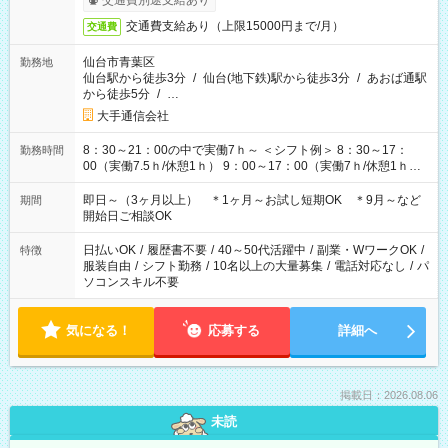
交通費別途支給あり
交通費支給あり（上限15000円まで/月）
交通費
仙台市青葉区
勤務地
仙台駅から徒歩3分
/
仙台(地下鉄)駅から徒歩3分
/
あおば通駅
から徒歩5分
/
…
大手通信会社
8：30～21：00の中で実働7ｈ～ ＜シフト例＞ 8：30～17：
勤務時間
00（実働7.5ｈ/休憩1ｈ） 9：00～17：00（実働7ｈ/休憩1ｈ）
9：00～18：00（実働8ｈ/休憩1ｈ） 10：00～18：00（実働7
ｈ/休憩1ｈ） 11：00～20：00（実働8ｈ/休憩1ｈ） 13：00～
即日～（3ヶ月以上） ＊1ヶ月～お試し短期OK ＊9月～など
期間
21：00（実働7ｈ/休憩1ｈ） ＊上記以外もパターンあり！ ＊固
開始日ご相談OK
定ＯＫ お気軽にご相談ください♪
日払いOK
/
履歴書不要
/
40～50代活躍中
/
副業・WワークOK
/
特徴
服装自由
/
シフト勤務
/
10名以上の大量募集
/
電話対応なし
/
パ
ソコンスキル不要
気になる！
応募する
詳細へ
掲載日：2026.08.06
未読