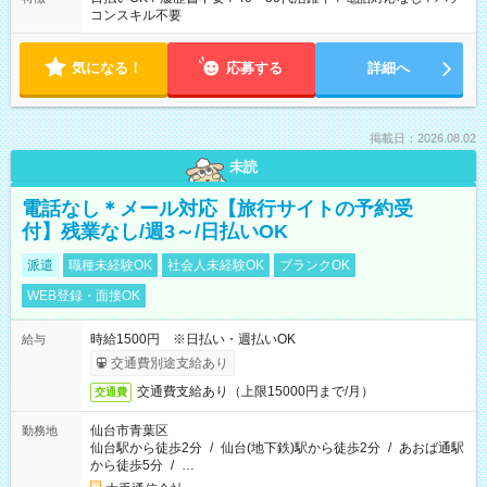
コンスキル不要
気になる！
応募する
詳細へ
掲載日：2026.08.02
未読
電話なし＊メール対応【旅行サイトの予約受
付】残業なし/週3～/日払いOK
派遣
職種未経験OK
社会人未経験OK
ブランクOK
WEB登録・面接OK
時給1500円 ※日払い・週払いOK
給与
交通費別途支給あり
交通費支給あり（上限15000円まで/月）
交通費
仙台市青葉区
勤務地
仙台駅から徒歩2分
/
仙台(地下鉄)駅から徒歩2分
/
あおば通駅
から徒歩5分
/
…