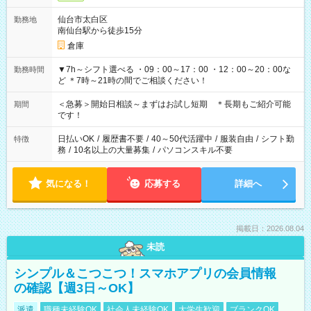
仙台市太白区
勤務地
南仙台駅から徒歩15分
倉庫
▼7h～シフト選べる ・09：00～17：00 ・12：00～20：00な
勤務時間
ど ＊7時～21時の間でご相談ください！
＜急募＞開始日相談～まずはお試し短期 ＊長期もご紹介可能
期間
です！
日払いOK
/
履歴書不要
/
40～50代活躍中
/
服装自由
/
シフト勤
特徴
務
/
10名以上の大量募集
/
パソコンスキル不要
気になる！
応募する
詳細へ
掲載日：2026.08.04
未読
シンプル＆こつこつ！スマホアプリの会員情報
の確認【週3日～OK】
派遣
職種未経験OK
社会人未経験OK
大学生歓迎
ブランクOK