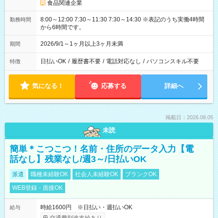
食品関連企業
8:00～12:00 7:30～11:30 7:30～14:30 ※表記のうち実働4時間
勤務時間
から6時間です。
2026/9/1～1ヶ月以上3ヶ月未満
期間
日払いOK
/
履歴書不要
/
電話対応なし
/
パソコンスキル不要
特徴
気になる！
応募する
詳細へ
掲載日：2026.08.05
未読
簡単＊こつこつ！名前・住所のデータ入力【電
話なし】残業なし/週3～/日払いOK
派遣
職種未経験OK
社会人未経験OK
ブランクOK
WEB登録・面接OK
時給1600円 ※日払い・週払いOK
給与