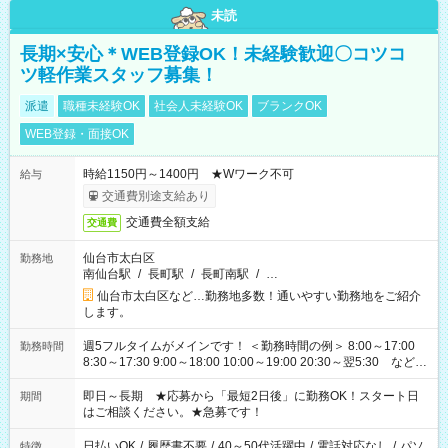
未読
長期×安心＊WEB登録OK！未経験歓迎〇コツコ
ツ軽作業スタッフ募集！
派遣
職種未経験OK
社会人未経験OK
ブランクOK
WEB登録・面接OK
時給1150円～1400円 ★Wワーク不可
給与
交通費別途支給あり
交通費全額支給
交通費
仙台市太白区
勤務地
南仙台駅
/
長町駅
/
長町南駅
/
…
仙台市太白区など…勤務地多数！通いやすい勤務地をご紹介
します。
週5フルタイムがメインです！ ＜勤務時間の例＞ 8:00～17:00
勤務時間
8:30～17:30 9:00～18:00 10:00～19:00 20:30～翌5:30 など ★
その他にも勤務時間多数！ 日勤のみ、残業なし、交替制など
ご希望を教えてください！
即日～長期 ★応募から「最短2日後」に勤務OK！スタート日
期間
はご相談ください。★急募です！
日払いOK
/
履歴書不要
/
40～50代活躍中
/
電話対応なし
/
パソ
特徴