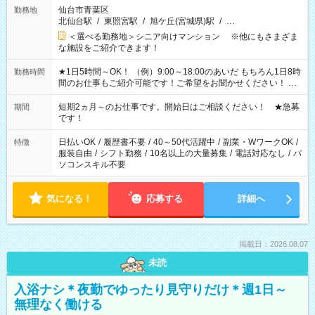
仙台市青葉区
勤務地
北仙台駅
/
東照宮駅
/
旭ケ丘(宮城県)駅
/
…
＜選べる勤務地＞シニア向けマンション ※他にもさまざま
な施設をご紹介できます！
★1日5時間～OK！ （例）9:00～18:00のあいだ もちろん1日8時
勤務時間
間のお仕事もご紹介可能です！ご希望をお聞かせください！ ★
家庭の都合でお休みが必要な場合も遠慮なくご相談ください。
※週最低15時間以上の勤務が必要です
短期2ヵ月～のお仕事です。開始日はご相談ください！ ★急募
期間
です！
日払いOK
/
履歴書不要
/
40～50代活躍中
/
副業・WワークOK
/
特徴
服装自由
/
シフト勤務
/
10名以上の大量募集
/
電話対応なし
/
パ
ソコンスキル不要
気になる！
応募する
詳細へ
掲載日：2026.08.07
未読
入浴ナシ＊夜勤でゆったり見守りだけ＊週1日～
無理なく働ける