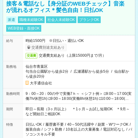
接客＆電話なし【身分証のWEBチェック】音楽
が流れるオフィス＊髪色自由！日払OK
派遣
職種未経験OK
社会人未経験OK
ブランクOK
WEB登録・面接OK
時給1500円 ※日払い・週払いOK
給与
交通費別途支給あり
交通費支給あり（上限15000円まで/月）
交通費
仙台市青葉区
勤務地
勾当台公園駅から徒歩2分
/
広瀬通駅から徒歩5分
/
仙台駅か
ら徒歩20分
大手通信会社
9：00～20：00の中で実働7ｈ～ ＜シフト例＞ □9:00～17:00(実
勤務時間
働7h/休憩1h) □9:00～18:00(実働8h/休憩1h) □10:00～18:00(実
働7h/休憩1h) □10:00～19:00(実働8h/休憩1h) □11:00～20:00(実
働8h/休憩1h) ＊時間固定ＯＫ
即日～長期（3ヶ月以上） ＊1ヶ月～お試し短期OK ＊9月～
期間
など開始日ご相談OK
日払いOK
/
履歴書不要
/
40～50代活躍中
/
副業・WワークOK
/
特徴
服装自由
/
シフト勤務
/
10名以上の大量募集
/
電話対応なし
/
パ
ソコンスキル不要