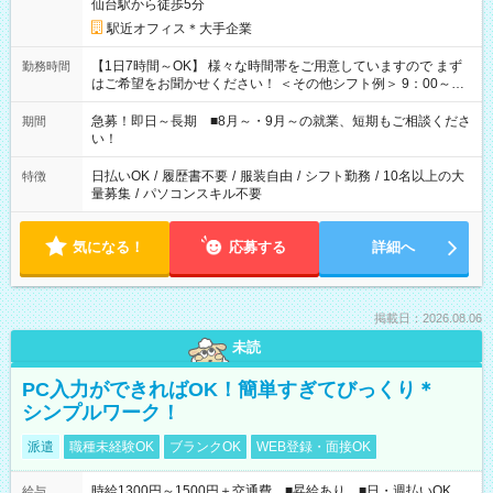
仙台駅から徒歩5分
駅近オフィス＊大手企業
【1日7時間～OK】 様々な時間帯をご用意していますので まず
勤務時間
はご希望をお聞かせください！ ＜その他シフト例＞ 9：00～
17：00 11：00～20：00 などなど！その他のお時間もOKで
す！
急募！即日～長期 ■8月～・9月～の就業、短期もご相談くださ
期間
い！
日払いOK
/
履歴書不要
/
服装自由
/
シフト勤務
/
10名以上の大
特徴
量募集
/
パソコンスキル不要
気になる！
応募する
詳細へ
掲載日：2026.08.06
未読
PC入力ができればOK！簡単すぎてびっくり＊
シンプルワーク！
派遣
職種未経験OK
ブランクOK
WEB登録・面接OK
時給1300円～1500円＋交通費 ■昇給あり ■日・週払いOK
給与