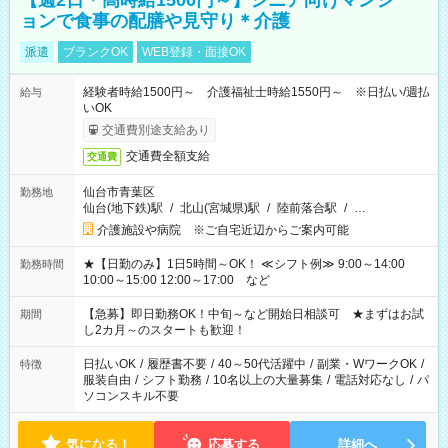
【週2日＊高時給1500円～】シニア向けマンシ
ョンで食事の配膳や見守り＊介護
派遣
ブランクOK
WEB登録・面接OK
経験者時給1500円～ 介護福祉士時給1550円～ ※日払い/週払
給与
いOK
交通費別途支給あり
交通費全額支給
交通費
仙台市青葉区
勤務地
仙台(地下鉄)駅
/
北山(宮城県)駅
/
陸前落合駅
/
…
介護施設や病院 ※ご自宅近辺からご案内可能
★【日勤のみ】1日5時間～OK！ ≪シフト例≫ 9:00～14:00
勤務時間
10:00～15:00 12:00～17:00 など
【急募】即日勤務OK！中旬～など開始日相談可 ★まずはお試
期間
し2カ月～のスタートも歓迎！
日払いOK
/
履歴書不要
/
40～50代活躍中
/
副業・WワークOK
/
特徴
服装自由
/
シフト勤務
/
10名以上の大量募集
/
電話対応なし
/
パ
ソコンスキル不要
気になる！
応募する
詳細へ