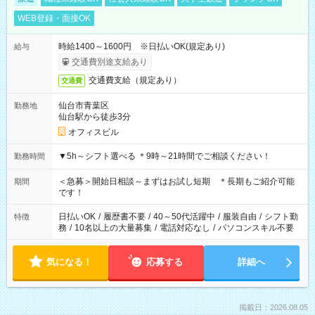
WEB登録・面接OK
時給1400～1600円 ※日払いOK(規定あり)
給与
交通費別途支給あり
交通費支給（規定あり）
交通費
仙台市青葉区
勤務地
仙台駅から徒歩3分
オフィスビル
▼5h～シフト選べる ＊9時～21時間でご相談ください！
勤務時間
＜急募＞開始日相談～まずはお試し短期 ＊長期もご紹介可能
期間
です！
日払いOK
/
履歴書不要
/
40～50代活躍中
/
服装自由
/
シフト勤
特徴
務
/
10名以上の大量募集
/
電話対応なし
/
パソコンスキル不要
気になる！
応募する
詳細へ
掲載日：2026.08.05