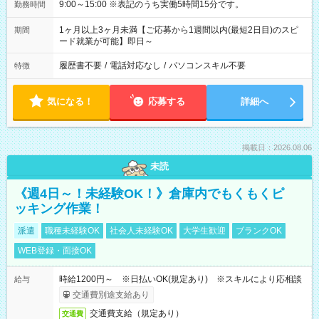
9:00～15:00 ※表記のうち実働5時間15分です。
勤務時間
1ヶ月以上3ヶ月未満【ご応募から1週間以内(最短2日目)のスピ
期間
ード就業が可能】即日～
履歴書不要
/
電話対応なし
/
パソコンスキル不要
特徴
気になる！
応募する
詳細へ
掲載日：2026.08.06
未読
《週4日～！未経験OK！》倉庫内でもくもくピ
ッキング作業！
派遣
職種未経験OK
社会人未経験OK
大学生歓迎
ブランクOK
WEB登録・面接OK
時給1200円～ ※日払いOK(規定あり) ※スキルにより応相談
給与
交通費別途支給あり
交通費支給（規定あり）
交通費