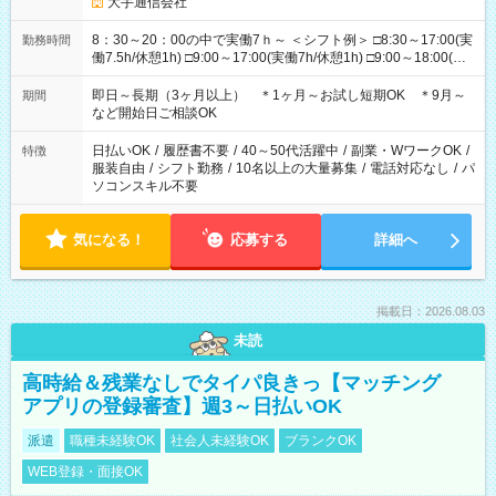
大手通信会社
8：30～20：00の中で実働7ｈ～ ＜シフト例＞ □8:30～17:00(実
勤務時間
働7.5h/休憩1h) □9:00～17:00(実働7h/休憩1h) □9:00～18:00(実
働8h/休憩1h) □10:00～19:00(実働8h/休憩1h) □11:00～20:00(実
働8h/休憩1h) ＊時間固定ＯＫ
即日～長期（3ヶ月以上） ＊1ヶ月～お試し短期OK ＊9月～
期間
など開始日ご相談OK
日払いOK
/
履歴書不要
/
40～50代活躍中
/
副業・WワークOK
/
特徴
服装自由
/
シフト勤務
/
10名以上の大量募集
/
電話対応なし
/
パ
ソコンスキル不要
気になる！
応募する
詳細へ
掲載日：2026.08.03
未読
高時給＆残業なしでタイパ良きっ【マッチング
アプリの登録審査】週3～日払いOK
派遣
職種未経験OK
社会人未経験OK
ブランクOK
WEB登録・面接OK