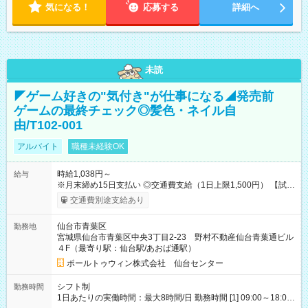
気になる！
応募する
詳細へ
未読
◤ゲーム好きの"気付き"が仕事になる◢発売前
ゲームの最終チェック◎髪色・ネイル自
由/T102-001
アルバイト
職種未経験OK
時給1,038円～
給与
※月末締め15日支払い ◎交通費支給（1日上限1,500円） 【試用
期間】試用期間なし
交通費別途支給あり
仙台市青葉区
勤務地
宮城県仙台市青葉区中央3丁目2-23 野村不動産仙台青葉通ビル
４F（最寄り駅：仙台駅/あおば通駅）
ポールトゥウィン株式会社 仙台センター
シフト制
勤務時間
1日あたりの実働時間：最大8時間/日 勤務時間 [1] 09:00～18:00