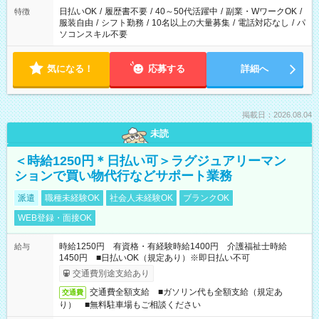
日払いOK
/
履歴書不要
/
40～50代活躍中
/
副業・WワークOK
/
特徴
服装自由
/
シフト勤務
/
10名以上の大量募集
/
電話対応なし
/
パ
ソコンスキル不要
気になる！
応募する
詳細へ
掲載日：2026.08.04
未読
＜時給1250円＊日払い可＞ラグジュアリーマン
ションで買い物代行などサポート業務
派遣
職種未経験OK
社会人未経験OK
ブランクOK
WEB登録・面接OK
時給1250円 有資格・有経験時給1400円 介護福祉士時給
給与
1450円 ■日払いOK（規定あり）※即日払い不可
交通費別途支給あり
交通費全額支給 ■ガソリン代も全額支給（規定あ
交通費
り） ■無料駐車場もご相談ください