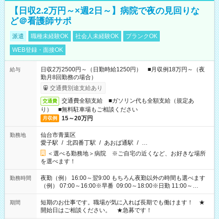
【日収2.2万円～×週2日～】病院で夜の見回りな
ど＠看護師サポ
派遣
職種未経験OK
社会人未経験OK
ブランクOK
WEB登録・面接OK
日収2万2500円～（日勤時給1250円） ■月収例18万円～（夜
給与
勤月8回勤務の場合）
交通費別途支給あり
交通費全額支給 ■ガソリン代も全額支給（規定あ
交通費
り） ■無料駐車場もご相談ください
15～20万円
月収例
仙台市青葉区
勤務地
愛子駅
/
北四番丁駅
/
あおば通駅
/
…
＜選べる勤務地＞病院 ※ご自宅の近くなど、お好きな場所
を選べます！
夜勤（例） 16:00～翌9:00 もちろん夜勤以外の時間も選べます
勤務時間
（例） 07:00～16:00※早番 09:00～18:00※日勤 11:00～
20:00※遅番 ※時間は、固定・選べる施設もあるので、ご希望が
あれば調整できます！ ※シフト制。勤務地により実働時間が異
短期のお仕事です。職場が気に入れば長期でも働けます！ ★
期間
なります。★家庭の都合でお休みが必要な場合も遠慮なくご相
開始日はご相談ください。 ★急募です！
談ください。