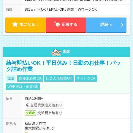
制（週平均40時間以内） 夜勤：17:00-翌09:00（休憩2時間）
週1日からOK / 日払いOK / 副業・WワークOK
特徴
気になる！
応募する
詳細へ
未読
給与即払いOK！平日休み！日勤のお仕事！パッ
ク詰め作業
派遣
職種未経験OK
社会人未経験OK
ブランクOK
WEB登録・面接OK
時給1040円
給与
交通費別途支給あり
交通費支給有り
交通費
秋田県大館市
勤務地
東大館駅から車6分