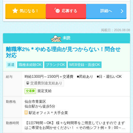
気になる！
応募する
詳細へ
掲載日：2026.08.08
未読
離職率2%＊やめる理由が見つからない！問合せ
対応
派遣
職種未経験OK
ブランクOK
WEB登録・面接OK
時給1300円～1500円＋交通費 ■昇給あり ■日・週払いOK
給与
交通費別途支給あり
規定支給
交通費
仙台市青葉区
勤務地
仙台駅から徒歩5分
駅近オフィス＊大手企業
【1日7時間～OK】 様々な時間帯をご用意していますので まず
勤務時間
はご希望をお聞かせください！ ＜その他シフト例＞ 9：00～
17：00 11：00～20：00 などなど！その他のお時間もOKで