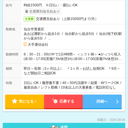
時給1500円 ※日払い・週払いOK
給与
交通費別途支給あり
交通費支給あり（上限15000円まで/月）
交通費
仙台市青葉区
勤務地
あおば通駅から徒歩1分
/
仙台駅から徒歩5分
/
仙台(地下鉄)駅
から徒歩5分
/
…
大手通信会社
8：30～21：00の中で1日4時間～ ＜シフト例＞ ●がっつり収入
勤務時間
□8:30～17:00(実働7.5h/休憩1h) □9:00～17:00(実働7h/休憩1h)
□10:00～19:00(実働8h/休憩1h) □11:00～20:00(実働8h/休憩1h)
□13:00～21:00(実働7h/休憩1h) ●サクッと短時間♪ □15:00～
即日～長期（3ヶ月以上） ＊1ヶ月～お試し短期OK ＊9月～
期間
19:00(実働4h) □16:00～21:00(実働5h) ＊固定シフトOK
など開始日ご相談OK
日払いOK
/
履歴書不要
/
40～50代活躍中
/
副業・WワークOK
/
特徴
服装自由
/
シフト勤務
/
10名以上の大量募集
/
電話対応なし
気になる！
応募する
詳細へ
掲載日：2026.08.04
未読