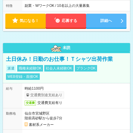
[2] 10:00～19:00 [3] 10:30～19:30 最低勤務日数(週)：2日 【シ
フトの決め方】 シフトサイクル：1ヶ月 シフト提出期限：シフ
副業・WワークOK / 10名以上の大量募集
特徴
ト開始の15日前 ☆希望休3日以上OK ほぼ100％希望が通ります
・昼休憩1時間、その他小休憩あり
気になる！
応募する
詳細へ
未読
土日休み！日勤のお仕事！Ｔシャツ出荷作業
派遣
職種未経験OK
社会人未経験OK
ブランクOK
WEB登録・面接OK
時給1100円
給与
交通費別途支給あり
交通費支給有り
交通費
仙台市宮城野区
勤務地
陸前高砂駅から徒歩7分
素材系メーカー