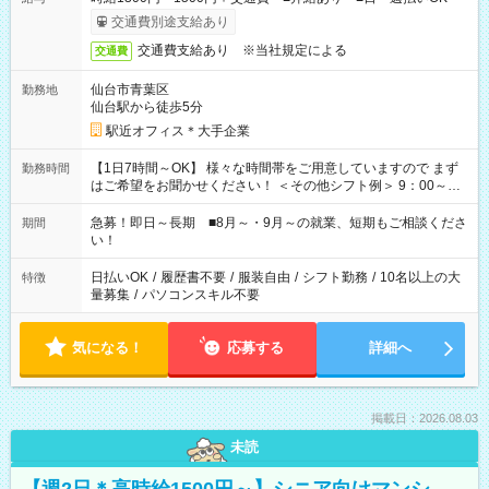
交通費別途支給あり
交通費支給あり ※当社規定による
交通費
仙台市青葉区
勤務地
仙台駅から徒歩5分
駅近オフィス＊大手企業
【1日7時間～OK】 様々な時間帯をご用意していますので まず
勤務時間
はご希望をお聞かせください！ ＜その他シフト例＞ 9：00～
17：00 11：00～20：00 などなど！その他のお時間もOKで
す！
急募！即日～長期 ■8月～・9月～の就業、短期もご相談くださ
期間
い！
日払いOK
/
履歴書不要
/
服装自由
/
シフト勤務
/
10名以上の大
特徴
量募集
/
パソコンスキル不要
気になる！
応募する
詳細へ
掲載日：2026.08.03
未読