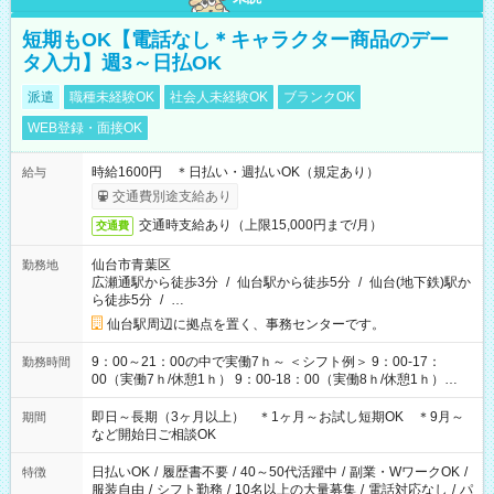
短期もOK【電話なし＊キャラクター商品のデー
タ入力】週3～日払OK
派遣
職種未経験OK
社会人未経験OK
ブランクOK
WEB登録・面接OK
時給1600円 ＊日払い・週払いOK（規定あり）
給与
交通費別途支給あり
交通時支給あり（上限15,000円まで/月）
交通費
仙台市青葉区
勤務地
広瀬通駅から徒歩3分
/
仙台駅から徒歩5分
/
仙台(地下鉄)駅か
ら徒歩5分
/
…
仙台駅周辺に拠点を置く、事務センターです。
9：00～21：00の中で実働7ｈ～ ＜シフト例＞ 9：00-17：
勤務時間
00（実働7ｈ/休憩1ｈ） 9：00-18：00（実働8ｈ/休憩1ｈ）
10：00-18：00（実働7ｈ/休憩1ｈ） 10：00-19：00（実働8ｈ/
休憩1ｈ） 11：00-20：00（実働8ｈ/休憩1ｈ） 13：00-21：
即日～長期（3ヶ月以上） ＊1ヶ月～お試し短期OK ＊9月～
期間
00（実働7ｈ/休憩1ｈ） ＊時間帯固定OK
など開始日ご相談OK
日払いOK
/
履歴書不要
/
40～50代活躍中
/
副業・WワークOK
/
特徴
服装自由
/
シフト勤務
/
10名以上の大量募集
/
電話対応なし
/
パ