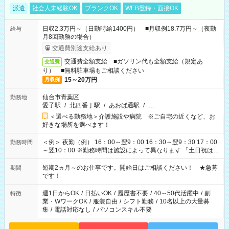
派遣
社会人未経験OK
ブランクOK
WEB登録・面接OK
日収2.3万円～（日勤時給1400円） ■月収例18.7万円～（夜勤
給与
月8回勤務の場合）
交通費別途支給あり
交通費全額支給 ■ガソリン代も全額支給（規定あ
交通費
り） ■無料駐車場もご相談ください
15～20万円
月収例
仙台市青葉区
勤務地
愛子駅
/
北四番丁駅
/
あおば通駅
/
…
＜選べる勤務地＞介護施設や病院 ※ご自宅の近くなど、お
好きな場所を選べます！
＜例＞ 夜勤（例） 16：00～翌9：00 16：30～翌9：30 17：00
勤務時間
～翌10：00 ※勤務時間は施設によって異なります 「土日祝は休
みたい」 「しっかり稼ぎたい」 「もう少し遅い時間から始めた
い」など ご希望にあったお仕事をご案内いたします。 ※未経験
短期2ヵ月～のお仕事です。開始日はご相談ください！ ★急募
期間
の方の場合は1～2ヶ月間は日中での仕事を経験いただき、 お
です！
仕事に慣れてからの夜勤になります。 ★家庭の都合でお休みが
必要な場合も遠慮なくご相談ください。
週1日からOK
/
日払いOK
/
履歴書不要
/
40～50代活躍中
/
副
特徴
業・WワークOK
/
服装自由
/
シフト勤務
/
10名以上の大量募
集
/
電話対応なし
/
パソコンスキル不要