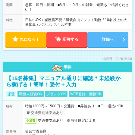
す！
急募！即日～長期 ■8月～・9月～の就業、短期もご相談くださ
期間
い！
日払いOK
/
履歴書不要
/
服装自由
/
シフト勤務
/
10名以上の大
特徴
量募集
/
パソコンスキル不要
気になる！
応募する
詳細へ
掲載日：2026.08.08
未読
【15名募集】マニュアル通りに確認＊未経験か
ら稼げる！簡単！受付＋入力
派遣
職種未経験OK
ブランクOK
WEB登録・面接OK
時給1300円～1500円＋交通費 ■昇給あり ■日・週払いOK
給与
交通費別途支給あり
交通費支給あり ※当社規定による
交通費
仙台市青葉区
勤務地