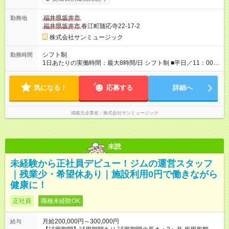
福井県坂井市
勤務地
福井県坂井市
春江町随応寺22-17-2
株式会社サンミュージック
シフト制
勤務時間
1日あたりの実働時間：最大8時間/日 シフト制 ■平日／11：00～
20：00 ■土日祝／10：00～19：00 ★残業は月数回、30分～1時
間程度とほとんどありません。
気になる！
応募する
詳細へ
掲載元企業名
株式会社サンミュージック
未読
未経験から正社員デビュー！ジムの運営スタッフ
｜残業少・希望休あり｜施設利用0円で働きながら
健康に！
正社員
職種未経験OK
月給200,000円～300,000円
給与