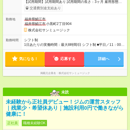
【試用期間】試用期間あり 試用期間の長さ：3ヶ月 雇用形態、
給与は本採用時と同じです。
交通費別途支給あり
福井県鯖江市
勤務地
福井県鯖江市
小黒町2丁目904
株式会社サンミュージック
シフト制
勤務時間
1日あたりの実働時間：最大8時間/日 シフト制 ■平日／11：00～
20：00 ■土日祝／10：00～19：00 ★残業は月数回、30分～1時
間程度とほとんどありません。
気になる！
応募する
詳細へ
掲載元企業名
株式会社サンミュージック
未読
未経験から正社員デビュー！ジムの運営スタッフ
｜残業少・希望休あり｜施設利用0円で働きながら
健康に！
正社員
職種未経験OK