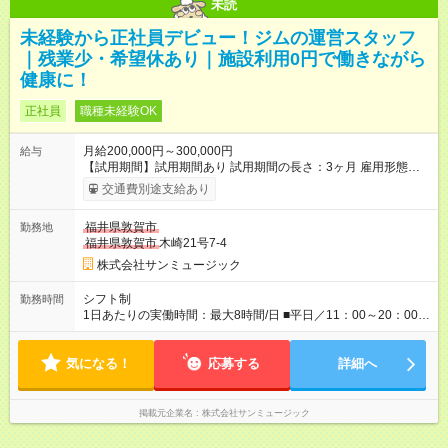
未読
未経験から正社員デビュー！ジムの運営スタッフ
｜残業少・希望休あり｜施設利用0円で働きながら
健康に！
正社員
職種未経験OK
月給200,000円～300,000円
給与
【試用期間】試用期間あり 試用期間の長さ：3ヶ月 雇用形態、
給与は本採用時と同じです。
交通費別途支給あり
福井県敦賀市
勤務地
福井県敦賀市
木崎21号7-4
株式会社サンミュージック
シフト制
勤務時間
1日あたりの実働時間：最大8時間/日 ■平日／11：00～20：00 ■
土日祝／10：00～19：00
気になる！
応募する
詳細へ
掲載元企業名
株式会社サンミュージック