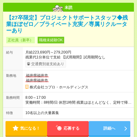
未読
【27卒限定】プロジェクトサポートスタッフ◆残
業ほぼゼロ／プライベート充実／専属リクルータ
ーあり
正社員（新卒）
職種未経験OK
月給223,690円～279,200円
給与
残業代1分単位で支給 【試用期間】試用期間なし
交通費別途支給あり
福井県福井市
勤務地
福井県福井市
株式会社コプロ・ホールディングス
8:00～17:00
勤務時間
実働時間：8時間/日 休憩1時間 残業はほとんどなく、定時で帰れ
る日が多い働き方です。 毎日の業務は進捗管理や事務が中心な
ので、 「今日やるべき仕事」が終われば、自然と区切りをつけ
10名以上の大量募集
特徴
やすいのが特長。 突発的な対応も少なく、無理をさせない働き
方を大切にしています。
気になる！
応募する
詳細へ