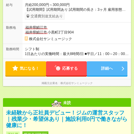
月給200,000円～300,000円
給与
【試用期間】試用期間あり 試用期間の長さ：3ヶ月 雇用形態、
給与は本採用時と同じです。
交通費別途支給あり
福井県鯖江市
勤務地
福井県鯖江市
小黒町2丁目904
株式会社サンミュージック
シフト制
勤務時間
1日あたりの実働時間：最大8時間/日 ■平日／11：00～20：00 ■
土日祝／10：00～19：00
気になる！
応募する
詳細へ
掲載元企業名
株式会社サンミュージック
未読
未経験から正社員デビュー！ジムの運営スタッフ
｜残業少・希望休あり｜施設利用0円で働きながら
健康に！