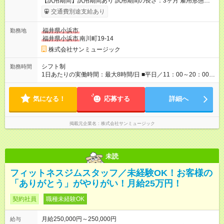
【試用期間】試用期間あり 試用期間の長さ：3ヶ月 雇用形態、
給与は本採用時と同じです。
交通費別途支給あり
福井県小浜市
勤務地
福井県小浜市
南川町19-14
株式会社サンミュージック
シフト制
勤務時間
1日あたりの実働時間：最大8時間/日 ■平日／11：00～20：00 ■
土日祝／10：00～19：00
気になる！
応募する
詳細へ
掲載元企業名
株式会社サンミュージック
未読
フィットネスジムスタッフ／未経験OK！お客様の
「ありがとう」がやりがい！月給25万円！
契約社員
職種未経験OK
月給250,000円～250,000円
給与