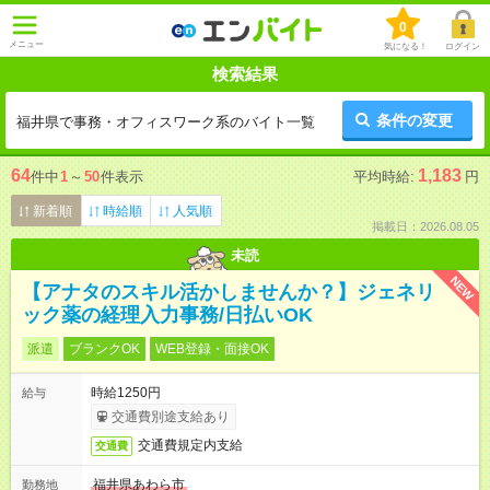
0
メニュー
気になる！
ログイン
検索結果
条件の変更
福井県で事務・オフィスワーク系のバイト一覧
64
1,183
件中
1
～
50
件表示
平均時給:
円
新着順
時給順
人気順
掲載日：2026.08.05
未読
NEW
【アナタのスキル活かしませんか？】ジェネリ
ック薬の経理入力事務/日払いOK
派遣
ブランクOK
WEB登録・面接OK
時給1250円
給与
交通費別途支給あり
交通費規定内支給
交通費
福井県あわら市
勤務地