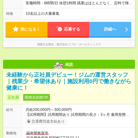
実働時間：8時間/日 休憩1時間 残業はほとんどなく、定時で帰れ
る日が多い働き方です。 毎日の業務は進捗管理や事務が中心な
ので、 「今日やるべき仕事」が終われば、自然と区切りをつけ
10名以上の大量募集
特徴
やすいのが特長。 突発的な対応も少なく、無理をさせない働き
方を大切にしています。
気になる！
応募する
詳細へ
掲載元企業名
株式会社コプロ・ホールディングス
未読
未経験から正社員デビュー！ジムの運営スタッフ
｜残業少・希望休あり｜施設利用0円で働きながら
健康に！
正社員
職種未経験OK
月給200,000円～300,000円
給与
【試用期間】試用期間あり 試用期間の長さ：3ヶ月 雇用形態、
給与は本採用時と同じです。
交通費別途支給あり
福井県敦賀市
勤務地