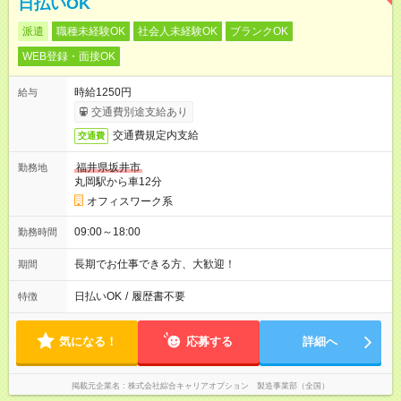
日払いOK
派遣
職種未経験OK
社会人未経験OK
ブランクOK
WEB登録・面接OK
時給1250円
給与
交通費別途支給あり
交通費規定内支給
交通費
福井県坂井市
勤務地
丸岡駅から車12分
オフィスワーク系
09:00～18:00
勤務時間
長期でお仕事できる方、大歓迎！
期間
日払いOK
/
履歴書不要
特徴
気になる！
応募する
詳細へ
掲載元企業名
株式会社綜合キャリアオプション 製造事業部（全国）