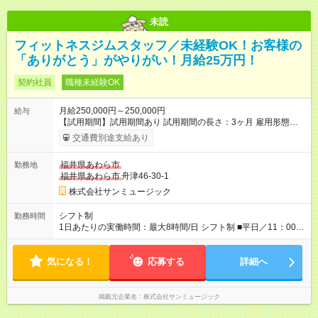
未読
フィットネスジムスタッフ／未経験OK！お客様の
「ありがとう」がやりがい！月給25万円！
契約社員
職種未経験OK
月給250,000円～250,000円
給与
【試用期間】試用期間あり 試用期間の長さ：3ヶ月 雇用形態、
給与は本採用時と同じです。
交通費別途支給あり
福井県あわら市
勤務地
福井県あわら市
舟津46-30-1
株式会社サンミュージック
シフト制
勤務時間
1日あたりの実働時間：最大8時間/日 シフト制 ■平日／11：00～
20：00 ■土日祝／10：00～19：00 ★残業は月数回、30分～1時
間程度とほとんどありません。
気になる！
応募する
詳細へ
掲載元企業名
株式会社サンミュージック