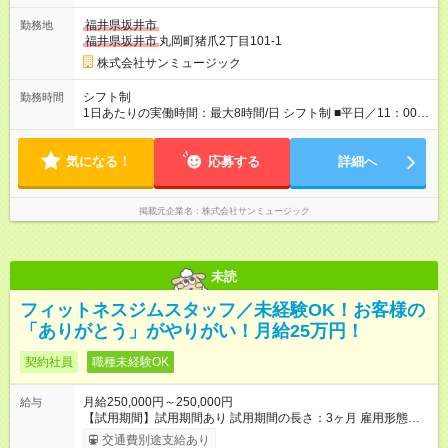
福井県坂井市
勤務地
福井県坂井市
丸岡町猪爪2丁目101-1
株式会社サンミュージック
シフト制
勤務時間
1日あたりの実働時間：最大8時間/日 シフト制 ■平日／11：00～
20：00 ■土日祝／10：00～19：00 ★残業は月数回、30分～1時
間程度とほとんどありません。
気になる！
応募する
詳細へ
掲載元企業名
株式会社サンミュージック
未読
フィットネスジムスタッフ／未経験OK！お客様の
「ありがとう」がやりがい！月給25万円！
契約社員
職種未経験OK
月給250,000円～250,000円
給与
【試用期間】試用期間あり 試用期間の長さ：3ヶ月 雇用形態、
給与は本採用時と同じです。
交通費別途支給あり