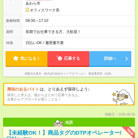
あわら市
オフィスワーク系
08:30～17:10
勤務時間
長期でお仕事できる方、大歓迎！
期間
日払いOK
/
履歴書不要
特徴
気になる！
応募する
詳細へ
掲載元企業名
株式会社綜合キャリアオプション 製造事業部（全国）
興味のあるバイト
は、とりあえず保存しよう♪
保存した求人は、後からまとめて応募できるよ。
企業からアプローチが届くことも！
掲載日：2026.08.05
未読
NEW
【未経験OK！】商品タグのDTPオペレーター/