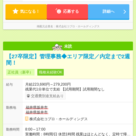
やすいのが特長。 突発的な対応も少なく、無理をさせない働き
方を大切にしています。
気になる！
応募する
詳細へ
掲載元企業名
株式会社コプロ・ホールディングス
未読
【27卒限定】管理事務◆エリア限定／内定まで2週
間！
正社員（新卒）
職種未経験OK
月給223,690円～279,200円
給与
残業代1分単位で支給 【試用期間】試用期間なし
交通費別途支給あり
福井県坂井市
勤務地
福井県坂井市
株式会社コプロ・ホールディングス
8:00～17:00
勤務時間
実働時間：8時間/日 休憩1時間 残業はほとんどなく、定時で帰れ