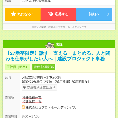
ので、 「今日やるべき仕事」が終われば、自然と区切りをつけ
10名以上の大量募集
特徴
やすいのが特長。 突発的な対応も少なく、無理をさせない働き
方を大切にしています。
気になる！
応募する
詳細へ
掲載元企業名
株式会社コプロ・ホールディングス
未読
【27新卒限定】話す・支える・まとめる。人と関
わる仕事がしたい人へ｜建設プロジェクト事務
正社員（新卒）
職種未経験OK
月給223,690円～279,200円
給与
残業代1分単位で支給 【試用期間】試用期間なし
交通費別途支給あり
福井県福井市
勤務地
福井県福井市
株式会社コプロ・ホールディングス
8:00～17:00
勤務時間