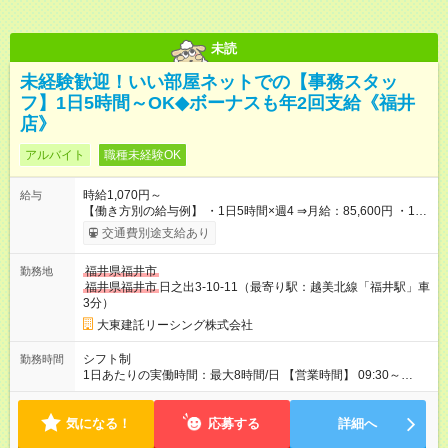
未読
未経験歓迎！いい部屋ネットでの【事務スタッ
フ】1日5時間～OK◆ボーナスも年2回支給《福井
店》
アルバイト
職種未経験OK
時給1,070円～
給与
【働き方別の給与例】 ・1日5時間×週4 ⇒月給：85,600円 ・1日
8時間×週5 ⇒月給：171,200円 ☆ライフスタイルに合わせて柔軟
交通費別途支給あり
に働けます！ 《昇給》 あり※会社業績による 《賞与》 年2回あ
り※会社業績による 《プラスで支給される手当》 ●交通費(上限
福井県福井市
勤務地
月4万円) ●資格手当(宅地建物取引士：1万円/月) 【試用期間】試
福井県福井市
日之出3-10-11（最寄り駅：越美北線「福井駅」車
用期間なし
3分）
大東建託リーシング株式会社
シフト制
勤務時間
1日あたりの実働時間：最大8時間/日 【営業時間】 09:30～
18:30 ★上記時間内で1日5時間～勤務OK ＼ライフスタイルに合
わせて働けます／ ・土日祝だけの勤務 ・短時間勤務 など お気
気になる！
軽にご相談ください！ ◆1か月ごとのシフト提出制 ◆業務特性お
応募する
詳細へ
よび秘密保持の観点から副業・Wワークはご遠慮いただいており