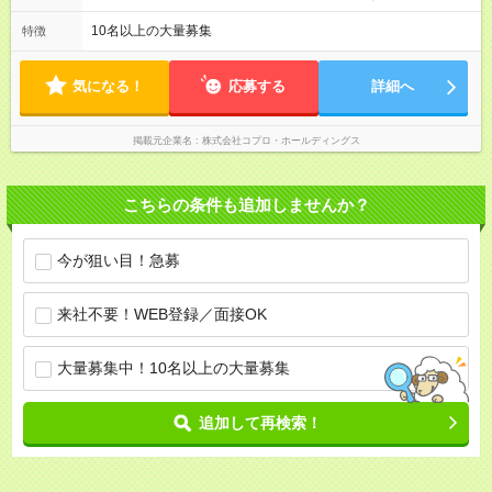
る日が多い働き方です。 毎日の業務は進捗管理や事務が中心な
ので、 「今日やるべき仕事」が終われば、自然と区切りをつけ
10名以上の大量募集
特徴
やすいのが特長。 突発的な対応も少なく、無理をさせない働き
方を大切にしています。
気になる！
応募する
詳細へ
掲載元企業名
株式会社コプロ・ホールディングス
こちらの条件も追加しませんか？
今が狙い目！急募
来社不要！WEB登録／面接OK
大量募集中！10名以上の大量募集
追加して再検索！