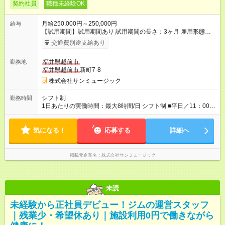
契約社員
職種未経験OK
月給250,000円～250,000円
給与
【試用期間】試用期間あり 試用期間の長さ：3ヶ月 雇用形態、
給与は本採用時と同じです。
交通費別途支給あり
福井県越前市
勤務地
福井県越前市
新町7-8
株式会社サンミュージック
シフト制
勤務時間
1日あたりの実働時間：最大8時間/日 シフト制 ■平日／11：00～
20：00 ■土日祝／10：00～19：00 ★残業は月数回、30分～1時
間程度とほとんどありません。
気になる！
応募する
詳細へ
掲載元企業名
株式会社サンミュージック
未読
未経験から正社員デビュー！ジムの運営スタッフ
｜残業少・希望休あり｜施設利用0円で働きながら