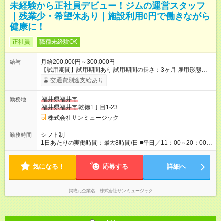
未経験から正社員デビュー！ジムの運営スタッフ
｜残業少・希望休あり｜施設利用0円で働きながら
健康に！
正社員
職種未経験OK
月給200,000円～300,000円
給与
【試用期間】試用期間あり 試用期間の長さ：3ヶ月 雇用形態、
給与は本採用時と同じです。
交通費別途支給あり
福井県福井市
勤務地
福井県福井市
乾徳1丁目1-23
株式会社サンミュージック
シフト制
勤務時間
1日あたりの実働時間：最大8時間/日 ■平日／11：00～20：00 ■
土日祝／10：00～19：00
気になる！
応募する
詳細へ
掲載元企業名
株式会社サンミュージック