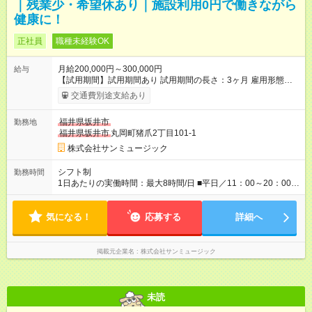
｜残業少・希望休あり｜施設利用0円で働きながら
健康に！
正社員
職種未経験OK
月給200,000円～300,000円
給与
【試用期間】試用期間あり 試用期間の長さ：3ヶ月 雇用形態、
給与は本採用時と同じです。
交通費別途支給あり
福井県坂井市
勤務地
福井県坂井市
丸岡町猪爪2丁目101-1
株式会社サンミュージック
シフト制
勤務時間
1日あたりの実働時間：最大8時間/日 ■平日／11：00～20：00 ■
土日祝／10：00～19：00
気になる！
応募する
詳細へ
掲載元企業名
株式会社サンミュージック
未読