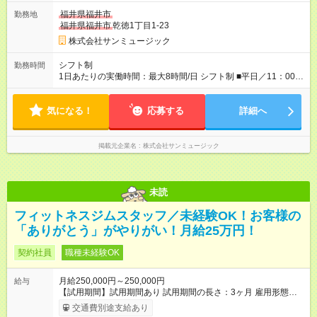
福井県福井市
勤務地
福井県福井市
乾徳1丁目1-23
株式会社サンミュージック
シフト制
勤務時間
1日あたりの実働時間：最大8時間/日 シフト制 ■平日／11：00～
20：00 ■土日祝／10：00～19：00 ★残業は月数回、30分～1時
間程度とほとんどありません。
気になる！
応募する
詳細へ
掲載元企業名
株式会社サンミュージック
未読
フィットネスジムスタッフ／未経験OK！お客様の
「ありがとう」がやりがい！月給25万円！
契約社員
職種未経験OK
月給250,000円～250,000円
給与
【試用期間】試用期間あり 試用期間の長さ：3ヶ月 雇用形態、
給与は本採用時と同じです。
交通費別途支給あり