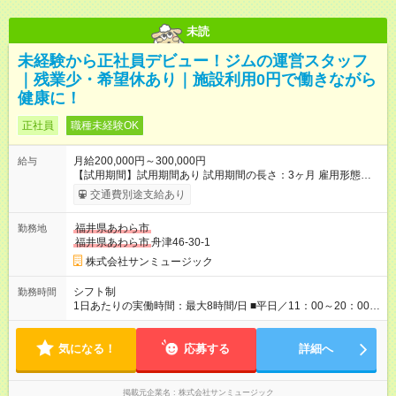
未読
未経験から正社員デビュー！ジムの運営スタッフ
｜残業少・希望休あり｜施設利用0円で働きながら
健康に！
正社員
職種未経験OK
月給200,000円～300,000円
給与
【試用期間】試用期間あり 試用期間の長さ：3ヶ月 雇用形態、
給与は本採用時と同じです。
交通費別途支給あり
福井県あわら市
勤務地
福井県あわら市
舟津46-30-1
株式会社サンミュージック
シフト制
勤務時間
1日あたりの実働時間：最大8時間/日 ■平日／11：00～20：00 ■
土日祝／10：00～19：00
気になる！
応募する
詳細へ
掲載元企業名
株式会社サンミュージック