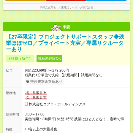
ます。
掲載元企業名
大東建託リーシング株式会社
未読
【27卒限定】プロジェクトサポートスタッフ◆残
業ほぼゼロ／プライベート充実／専属リクルータ
ーあり
正社員（新卒）
職種未経験OK
月給223,690円～279,200円
給与
残業代1分単位で支給 【試用期間】試用期間なし
交通費別途支給あり
福井県坂井市
勤務地
福井県坂井市
株式会社コプロ・ホールディングス
8:00～17:00
勤務時間
実働時間：8時間/日 休憩1時間 残業はほとんどなく、定時で帰れ
る日が多い働き方です。 毎日の業務は進捗管理や事務が中心な
ので、 「今日やるべき仕事」が終われば、自然と区切りをつけ
10名以上の大量募集
特徴