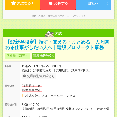
気になる！
応募する
詳細へ
掲載元企業名
株式会社コプロ・ホールディングス
未読
【27新卒限定】話す・支える・まとめる。人と関
わる仕事がしたい人へ｜建設プロジェクト事務
正社員（新卒）
職種未経験OK
月給223,690円～279,200円
給与
残業代1分単位で支給 【試用期間】試用期間なし
交通費別途支給あり
福井県坂井市
勤務地
福井県坂井市
株式会社コプロ・ホールディングス
8:00～17:00
勤務時間
実働時間：8時間/日 休憩1時間 残業はほとんどなく、定時で帰れ
る日が多い働き方です。 毎日の業務は進捗管理や事務が中心な