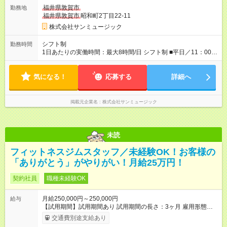
福井県敦賀市
勤務地
福井県敦賀市
昭和町2丁目22-11
株式会社サンミュージック
シフト制
勤務時間
1日あたりの実働時間：最大8時間/日 シフト制 ■平日／11：00～
20：00 ■土日祝／10：00～19：00 ★残業は月数回、30分～1時
間程度とほとんどありません。
気になる！
応募する
詳細へ
掲載元企業名
株式会社サンミュージック
未読
フィットネスジムスタッフ／未経験OK！お客様の
「ありがとう」がやりがい！月給25万円！
契約社員
職種未経験OK
月給250,000円～250,000円
給与
【試用期間】試用期間あり 試用期間の長さ：3ヶ月 雇用形態、
給与は本採用時と同じです。
交通費別途支給あり