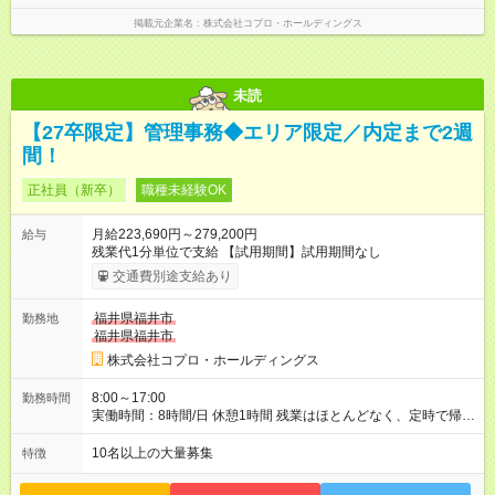
掲載元企業名
株式会社コプロ・ホールディングス
未読
【27卒限定】管理事務◆エリア限定／内定まで2週
間！
正社員（新卒）
職種未経験OK
月給223,690円～279,200円
給与
残業代1分単位で支給 【試用期間】試用期間なし
交通費別途支給あり
福井県福井市
勤務地
福井県福井市
株式会社コプロ・ホールディングス
8:00～17:00
勤務時間
実働時間：8時間/日 休憩1時間 残業はほとんどなく、定時で帰れ
る日が多い働き方です。 毎日の業務は進捗管理や事務が中心な
ので、 「今日やるべき仕事」が終われば、自然と区切りをつけ
10名以上の大量募集
特徴
やすいのが特長。 突発的な対応も少なく、無理をさせない働き
方を大切にしています。