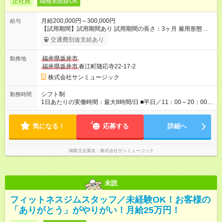
正社員
職種未経験OK
月給200,000円～300,000円
給与
【試用期間】試用期間あり 試用期間の長さ：3ヶ月 雇用形態、
給与は本採用時と同じです。
交通費別途支給あり
福井県坂井市
勤務地
福井県坂井市
春江町随応寺22-17-2
株式会社サンミュージック
シフト制
勤務時間
1日あたりの実働時間：最大8時間/日 ■平日／11：00～20：00 ■
土日祝／10：00～19：00
気になる！
応募する
詳細へ
掲載元企業名
株式会社サンミュージック
未読
フィットネスジムスタッフ／未経験OK！お客様の
「ありがとう」がやりがい！月給25万円！