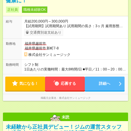
健康に！
正社員
職種未経験OK
月給200,000円～300,000円
給与
【試用期間】試用期間あり 試用期間の長さ：3ヶ月 雇用形態、
給与は本採用時と同じです。
交通費別途支給あり
福井県越前市
勤務地
福井県越前市
新町7-8
株式会社サンミュージック
シフト制
勤務時間
1日あたりの実働時間：最大8時間/日 ■平日／11：00～20：00 ■
土日祝／10：00～19：00
気になる！
応募する
詳細へ
掲載元企業名
株式会社サンミュージック
未読
未経験から正社員デビュー！ジムの運営スタッフ