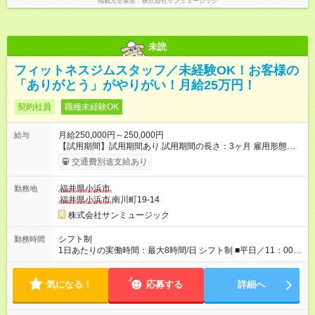
掲載元企業名
株式会社サンミュージック
未読
フィットネスジムスタッフ／未経験OK！お客様の
「ありがとう」がやりがい！月給25万円！
契約社員
職種未経験OK
月給250,000円～250,000円
給与
【試用期間】試用期間あり 試用期間の長さ：3ヶ月 雇用形態、
給与は本採用時と同じです。
交通費別途支給あり
福井県小浜市
勤務地
福井県小浜市
南川町19-14
株式会社サンミュージック
シフト制
勤務時間
1日あたりの実働時間：最大8時間/日 シフト制 ■平日／11：00～
20：00 ■土日祝／10：00～19：00 ★残業は月数回、30分～1時
間程度とほとんどありません。
気になる！
応募する
詳細へ