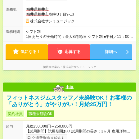
福井県福井市
勤務地
福井県福井市
御幸3丁目9-13
株式会社サンミュージック
シフト制
勤務時間
1日あたりの実働時間：最大8時間/日 シフト制 ■平日／11：00～
20：00 ■土日祝／10：00～19：00 ★残業は月数回、30分～1時
間程度とほとんどありません。
気になる！
応募する
詳細へ
掲載元企業名
株式会社サンミュージック
未読
フィットネスジムスタッフ／未経験OK！お客様の
「ありがとう」がやりがい！月給25万円！
契約社員
職種未経験OK
月給250,000円～250,000円
給与
【試用期間】試用期間あり 試用期間の長さ：3ヶ月 雇用形態、
給与は本採用時と同じです。
交通費別途支給あり