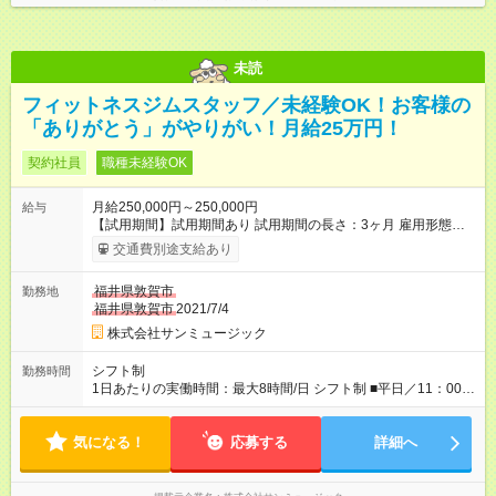
未読
フィットネスジムスタッフ／未経験OK！お客様の
「ありがとう」がやりがい！月給25万円！
契約社員
職種未経験OK
月給250,000円～250,000円
給与
【試用期間】試用期間あり 試用期間の長さ：3ヶ月 雇用形態、
給与は本採用時と同じです。
交通費別途支給あり
福井県敦賀市
勤務地
福井県敦賀市
2021/7/4
株式会社サンミュージック
シフト制
勤務時間
1日あたりの実働時間：最大8時間/日 シフト制 ■平日／11：00～
20：00 ■土日祝／10：00～19：00 ★残業は月数回、30分～1時
間程度とほとんどありません。
気になる！
応募する
詳細へ