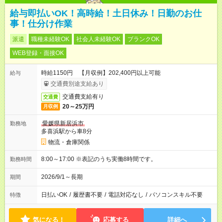
給与即払いOK！高時給！土日休み！日勤のお仕
事！仕分け作業
派遣
職種未経験OK
社会人未経験OK
ブランクOK
WEB登録・面接OK
時給1150円 【月収例】202,400円以上可能
給与
交通費別途支給あり
交通費支給有り
交通費
20～25万円
月収例
愛媛県新居浜市
勤務地
多喜浜駅から車8分
物流・倉庫関係
8:00～17:00 ※表記のうち実働8時間です。
勤務時間
2026/9/1～長期
期間
日払いOK
/
履歴書不要
/
電話対応なし
/
パソコンスキル不要
特徴
気になる！
応募する
詳細へ