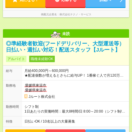
掲載元企業名
株式会社テクノ・サービス
未読
◎準経験者歓迎(フードデリバリー、大型運送等）
日払い・週払い対応！配送スタッフ【Jルート】
アルバイト
職種未経験OK
月給400,000円～600,000円
給与
★配達個数が増えるとさらに給与UP！ 1番稼ぐ人で月120万ほ
ど！ ・主要都市エリア 月収55万円／週5日稼働 月収65万~112
万円／週6日稼働 ・地方郊外エリア 月収40万円／週5日稼働 月
愛媛県東温市
勤務地
収40万円~50万円／週6日稼働 ＜モデルイメージ＞ ■月収50万
愛媛県東温市
円 (27歳男性/江東区在住)※元建築関係 1日150個配達×25日勤務
Jルート株式会社
(日休み) ■月収80万円(43歳男性/墨田区在住)※元営業 1日200個
配達×25日勤務(月休み) 【試用期間】試用期間なし
シフト制
勤務時間
1日あたりの実働時間：最大8時間/日 8:00～20:00（シフト制/実
働8時間） ※週5日勤務（場所次第では週4も有り） ※配達状況に
よって時間外での勤務可能性有り ※案件により多少の前後あり
日払いOK / 10名以上の大量募集
特徴
※配達が完了次第、帰社OKです