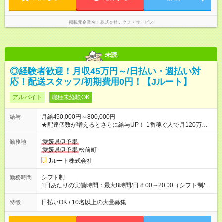
掲載元企業名
株式会社テクノ・サービス
未読
◎経験者歓迎！月収45万円～/日払い・週払い対
応！配送スタッフ/初期費用0円！【Jルート】
アルバイト
職種未経験OK
月給450,000円～800,000円
給与
★配達個数が増えるとさらに給与UP！ 1番稼ぐ人で月120万ほ
ど！ ・主要都市エリア 月収55万円／週5日稼働 月収65万~112
万円／週6日稼働 ・地方郊外エリア 月収40万円／週5日稼働 月
愛媛県伊予郡
勤務地
収40万円~50万円／週6日稼働 ＜モデルイメージ＞ ■月収50万
愛媛県伊予郡
松前町
円 (27歳男性/江東区在住)※元建築関係 1日150個配達×25日勤務
Jルート株式会社
(日休み) ■月収80万円(43歳男性/墨田区在住)※元営業 1日200個
配達×25日勤務(月休み) 【試用期間】試用期間なし
シフト制
勤務時間
1日あたりの実働時間：最大8時間/日 8:00～20:00（シフト制/実
働8時間） ※週5日勤務（場所次第では週4も有り） ※配達状況に
よって時間外での勤務可能性有り ※案件により多少の前後あり
日払いOK / 10名以上の大量募集
特徴
※配達が完了次第、帰社OKです