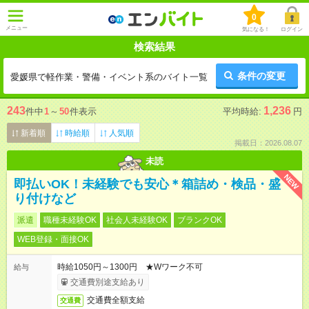
0
メニュー
気になる！
ログイン
検索結果
条件の変更
愛媛県で軽作業・警備・イベント系のバイト一覧
243
1,236
件中
1
～
50
件表示
平均時給:
円
新着順
時給順
人気順
掲載日：2026.08.07
未読
NEW
即払いOK！未経験でも安心＊箱詰め・検品・盛
り付けなど
派遣
職種未経験OK
社会人未経験OK
ブランクOK
WEB登録・面接OK
時給1050円～1300円 ★Wワーク不可
給与
交通費別途支給あり
交通費全額支給
交通費