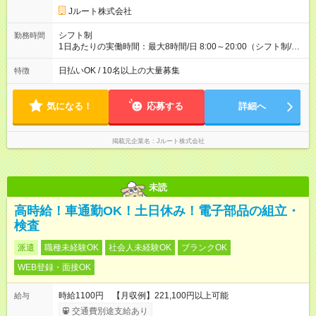
円 (27歳男性/江東区在住)※元建築関係 1日150個配達×25日勤務
Jルート株式会社
(日休み) ■月収80万円(43歳男性/墨田区在住)※元営業 1日200個
配達×25日勤務(月休み) 【試用期間】試用期間なし
シフト制
勤務時間
1日あたりの実働時間：最大8時間/日 8:00～20:00（シフト制/実
働8時間） ※週5日勤務（場所次第では週4も有り） ※配達状況に
よって時間外での勤務可能性有り ※案件により多少の前後あり
日払いOK / 10名以上の大量募集
特徴
※配達が完了次第、帰社OKです
気になる！
応募する
詳細へ
掲載元企業名
Jルート株式会社
未読
高時給！車通勤OK！土日休み！電子部品の組立・
検査
派遣
職種未経験OK
社会人未経験OK
ブランクOK
WEB登録・面接OK
時給1100円 【月収例】221,100円以上可能
給与
交通費別途支給あり