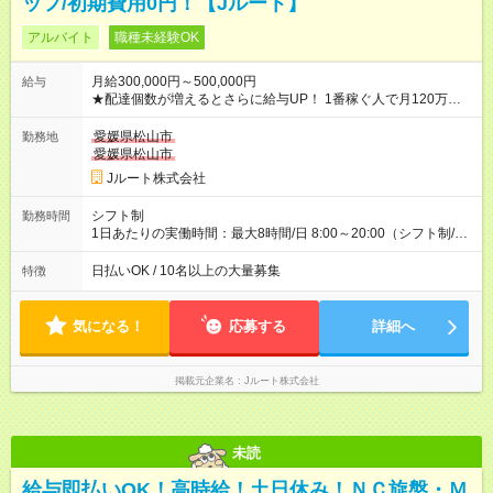
ッフ/初期費用0円！【Jルート】
アルバイト
職種未経験OK
月給300,000円～500,000円
給与
★配達個数が増えるとさらに給与UP！ 1番稼ぐ人で月120万ほ
ど！ ・主要都市エリア 月収55万円／週5日稼働 月収65万~112
万円／週6日稼働 ・地方郊外エリア 月収40万円／週5日稼働 月
愛媛県松山市
勤務地
収40万円~50万円／週6日稼働 ＜モデルイメージ＞ ■月収50万
愛媛県松山市
円 (27歳男性/江東区在住)※元建築関係 1日150個配達×25日勤務
Jルート株式会社
(日休み) ■月収80万円(43歳男性/墨田区在住)※元営業 1日200個
配達×25日勤務(月休み) 【試用期間】試用期間なし
シフト制
勤務時間
1日あたりの実働時間：最大8時間/日 8:00～20:00（シフト制/実
働8時間） ※週5日勤務（場所次第では週4も有り） ※配達状況に
よって時間外での勤務可能性有り ※案件により多少の前後あり
日払いOK / 10名以上の大量募集
特徴
※配達が完了次第、帰社OKです
気になる！
応募する
詳細へ
掲載元企業名
Jルート株式会社
未読
給与即払いOK！高時給！土日休み！ＮＣ旋盤・Ｍ