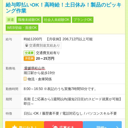
給与即払いOK！高時給！土日休み！製品のピッキ
ング作業
派遣
職種未経験OK
社会人未経験OK
ブランクOK
WEB登録・面接OK
時給1200円 【月収例】206,712円以上可能
給与
交通費別途支給あり
交通費支給有り
交通費
20～25万円
月収例
愛媛県松山市
勤務地
堀江駅から徒歩19分
物流・倉庫関係
8:00～16:50 ※表記のうち実働7時間50分です。
勤務時間
長期【ご応募から1週間以内(最短2日目)のスピード就業が可能】
期間
即日～
日払いOK
/
履歴書不要
/
電話対応なし
/
パソコンスキル不要
特徴
気になる！
応募する
詳細へ