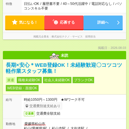
日払いOK
/
履歴書不要
/
40～50代活躍中
/
電話対応なし
/
パソ
特徴
コンスキル不要
気になる！
応募する
詳細へ
掲載元企業名
株式会社テクノ・サービス 採用担当
掲載日：2026.08.03
未読
長期×安心＊WEB登録OK！未経験歓迎〇コツコツ
軽作業スタッフ募集！
派遣
職種未経験OK
社会人未経験OK
ブランクOK
WEB登録・面接OK
時給1050円～1300円 ★Wワーク不可
給与
交通費別途支給あり
交通費全額支給
交通費
愛媛県松山市
勤務地
松山(愛媛県)駅
/
松山市駅
/
大街道駅
/
…