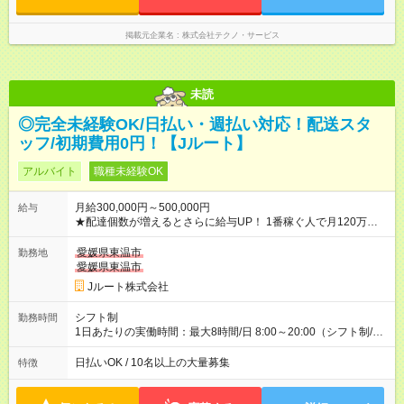
掲載元企業名
株式会社テクノ・サービス
未読
◎完全未経験OK/日払い・週払い対応！配送スタ
ッフ/初期費用0円！【Jルート】
アルバイト
職種未経験OK
月給300,000円～500,000円
給与
★配達個数が増えるとさらに給与UP！ 1番稼ぐ人で月120万ほ
ど！ ・主要都市エリア 月収55万円／週5日稼働 月収65万~112
万円／週6日稼働 ・地方郊外エリア 月収40万円／週5日稼働 月
愛媛県東温市
勤務地
収40万円~50万円／週6日稼働 ＜モデルイメージ＞ ■月収50万
愛媛県東温市
円 (27歳男性/江東区在住)※元建築関係 1日150個配達×25日勤務
Jルート株式会社
(日休み) ■月収80万円(43歳男性/墨田区在住)※元営業 1日200個
配達×25日勤務(月休み) 【試用期間】試用期間なし
シフト制
勤務時間
1日あたりの実働時間：最大8時間/日 8:00～20:00（シフト制/実
働8時間） ※週5日勤務（場所次第では週4も有り） ※配達状況に
よって時間外での勤務可能性有り ※案件により多少の前後あり
日払いOK / 10名以上の大量募集
特徴
※配達が完了次第、帰社OKです