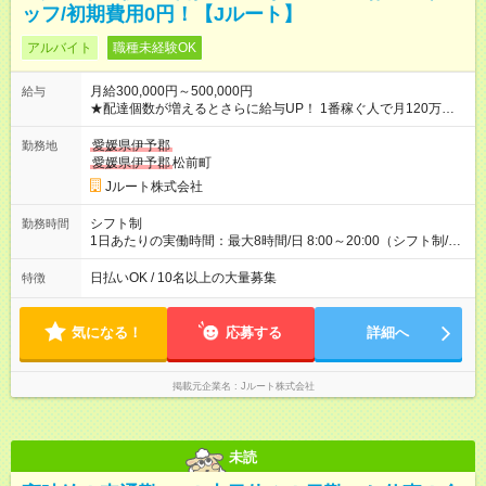
ッフ/初期費用0円！【Jルート】
アルバイト
職種未経験OK
月給300,000円～500,000円
給与
★配達個数が増えるとさらに給与UP！ 1番稼ぐ人で月120万ほ
ど！ ・主要都市エリア 月収55万円／週5日稼働 月収65万~112
万円／週6日稼働 ・地方郊外エリア 月収40万円／週5日稼働 月
愛媛県伊予郡
勤務地
収40万円~50万円／週6日稼働 ＜モデルイメージ＞ ■月収50万
愛媛県伊予郡
松前町
円 (27歳男性/江東区在住)※元建築関係 1日150個配達×25日勤務
Jルート株式会社
(日休み) ■月収80万円(43歳男性/墨田区在住)※元営業 1日200個
配達×25日勤務(月休み) 【試用期間】試用期間なし
シフト制
勤務時間
1日あたりの実働時間：最大8時間/日 8:00～20:00（シフト制/実
働8時間） ※週5日勤務（場所次第では週4も有り） ※配達状況に
よって時間外での勤務可能性有り ※案件により多少の前後あり
日払いOK / 10名以上の大量募集
特徴
※配達が完了次第、帰社OKです
気になる！
応募する
詳細へ
掲載元企業名
Jルート株式会社
未読