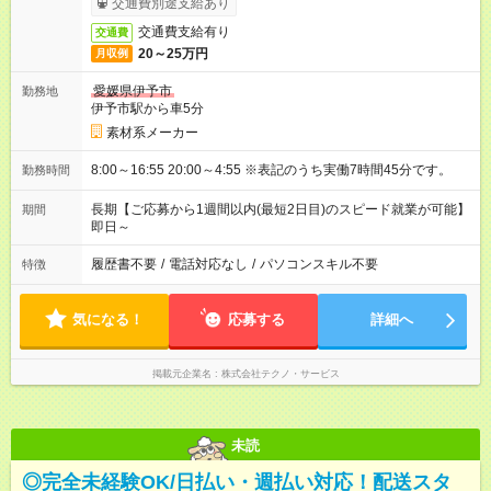
交通費別途支給あり
交通費支給有り
交通費
20～25万円
月収例
愛媛県伊予市
勤務地
伊予市駅から車5分
素材系メーカー
8:00～16:55 20:00～4:55 ※表記のうち実働7時間45分です。
勤務時間
長期【ご応募から1週間以内(最短2日目)のスピード就業が可能】
期間
即日～
履歴書不要
/
電話対応なし
/
パソコンスキル不要
特徴
気になる！
応募する
詳細へ
掲載元企業名
株式会社テクノ・サービス
未読
◎完全未経験OK/日払い・週払い対応！配送スタ