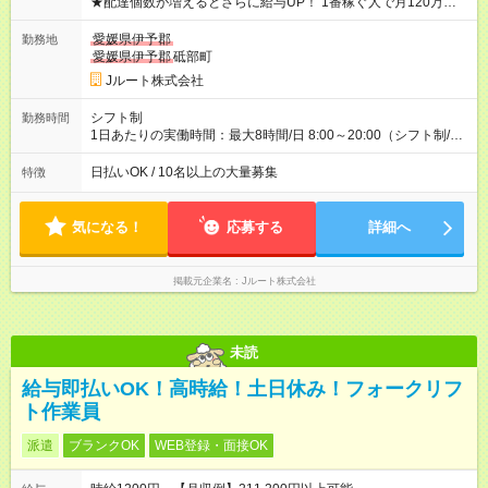
★配達個数が増えるとさらに給与UP！ 1番稼ぐ人で月120万ほ
ど！ ・主要都市エリア 月収55万円／週5日稼働 月収65万~112
万円／週6日稼働 ・地方郊外エリア 月収40万円／週5日稼働 月
愛媛県伊予郡
勤務地
収40万円~50万円／週6日稼働 ＜モデルイメージ＞ ■月収50万
愛媛県伊予郡
砥部町
円 (27歳男性/江東区在住)※元建築関係 1日150個配達×25日勤務
Jルート株式会社
(日休み) ■月収80万円(43歳男性/墨田区在住)※元営業 1日200個
配達×25日勤務(月休み) 【試用期間】試用期間なし
シフト制
勤務時間
1日あたりの実働時間：最大8時間/日 8:00～20:00（シフト制/実
働8時間） ※週5日勤務（場所次第では週4も有り） ※配達状況に
よって時間外での勤務可能性有り ※案件により多少の前後あり
日払いOK / 10名以上の大量募集
特徴
※配達が完了次第、帰社OKです
気になる！
応募する
詳細へ
掲載元企業名
Jルート株式会社
未読
給与即払いOK！高時給！土日休み！フォークリフ
ト作業員
派遣
ブランクOK
WEB登録・面接OK