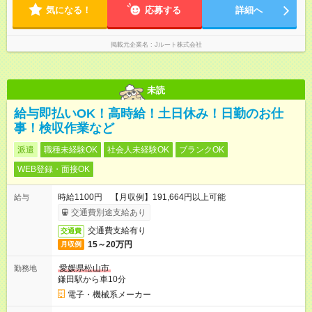
気になる！
応募する
詳細へ
掲載元企業名
Jルート株式会社
未読
給与即払いOK！高時給！土日休み！日勤のお仕
事！検収作業など
派遣
職種未経験OK
社会人未経験OK
ブランクOK
WEB登録・面接OK
時給1100円 【月収例】191,664円以上可能
給与
交通費別途支給あり
交通費支給有り
交通費
15～20万円
月収例
愛媛県松山市
勤務地
鎌田駅から車10分
電子・機械系メーカー