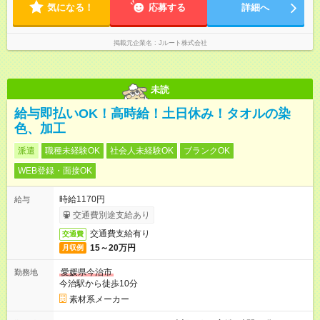
気になる！
応募する
詳細へ
掲載元企業名
Jルート株式会社
未読
給与即払いOK！高時給！土日休み！タオルの染
色、加工
派遣
職種未経験OK
社会人未経験OK
ブランクOK
WEB登録・面接OK
時給1170円
給与
交通費別途支給あり
交通費支給有り
交通費
15～20万円
月収例
愛媛県今治市
勤務地
今治駅から徒歩10分
素材系メーカー