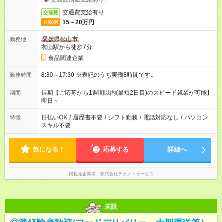
交通費支給有り
交通費
15～20万円
月収例
愛媛県松山市
勤務地
衣山駅から徒歩7分
食品関連企業
8:30～17:30 ※表記のうち実働8時間です。
勤務時間
長期【ご応募から1週間以内(最短2日目)のスピード就業が可能】
期間
即日～
日払いOK
/
履歴書不要
/
シフト勤務
/
電話対応なし
/
パソコン
特徴
スキル不要
気になる！
応募する
詳細へ
掲載元企業名
株式会社テクノ・サービス
未読