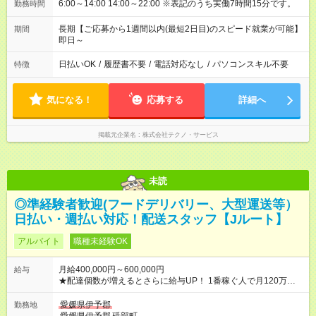
6:00～14:00 14:00～22:00 ※表記のうち実働7時間15分です。
勤務時間
長期【ご応募から1週間以内(最短2日目)のスピード就業が可能】
期間
即日～
日払いOK
/
履歴書不要
/
電話対応なし
/
パソコンスキル不要
特徴
気になる！
応募する
詳細へ
掲載元企業名
株式会社テクノ・サービス
未読
◎準経験者歓迎(フードデリバリー、大型運送等）
日払い・週払い対応！配送スタッフ【Jルート】
アルバイト
職種未経験OK
月給400,000円～600,000円
給与
★配達個数が増えるとさらに給与UP！ 1番稼ぐ人で月120万ほ
ど！ ・主要都市エリア 月収55万円／週5日稼働 月収65万~112
万円／週6日稼働 ・地方郊外エリア 月収40万円／週5日稼働 月
愛媛県伊予郡
勤務地
収40万円~50万円／週6日稼働 ＜モデルイメージ＞ ■月収50万