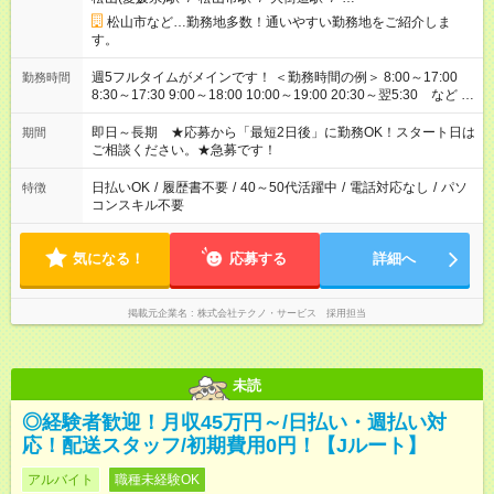
松山市など…勤務地多数！通いやすい勤務地をご紹介しま
す。
週5フルタイムがメインです！ ＜勤務時間の例＞ 8:00～17:00
勤務時間
8:30～17:30 9:00～18:00 10:00～19:00 20:30～翌5:30 など ★
その他にも勤務時間多数！ 日勤のみ、残業なし、交替制など
ご希望を教えてください！
即日～長期 ★応募から「最短2日後」に勤務OK！スタート日は
期間
ご相談ください。★急募です！
日払いOK
/
履歴書不要
/
40～50代活躍中
/
電話対応なし
/
パソ
特徴
コンスキル不要
気になる！
応募する
詳細へ
掲載元企業名
株式会社テクノ・サービス 採用担当
未読
◎経験者歓迎！月収45万円～/日払い・週払い対
応！配送スタッフ/初期費用0円！【Jルート】
アルバイト
職種未経験OK