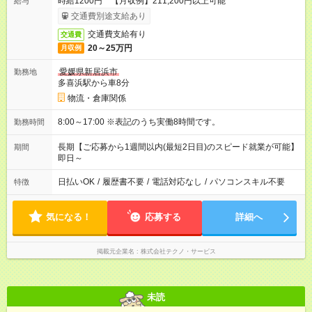
時給1200円 【月収例】211,200円以上可能
給与
交通費別途支給あり
交通費支給有り
交通費
20～25万円
月収例
愛媛県新居浜市
勤務地
多喜浜駅から車8分
物流・倉庫関係
8:00～17:00 ※表記のうち実働8時間です。
勤務時間
長期【ご応募から1週間以内(最短2日目)のスピード就業が可能】
期間
即日～
日払いOK
/
履歴書不要
/
電話対応なし
/
パソコンスキル不要
特徴
気になる！
応募する
詳細へ
掲載元企業名
株式会社テクノ・サービス
未読