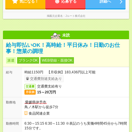
気になる！
応募する
詳細へ
掲載元企業名
Jルート株式会社
未読
給与即払いOK！高時給！平日休み！日勤のお仕
事！惣菜の調理
派遣
ブランクOK
WEB登録・面接OK
時給1150円 【月収例】183,436円以上可能
給与
交通費別途支給あり
交通費支給有り
交通費
15～20万円
月収例
愛媛県伊予市
勤務地
鳥ノ木駅から徒歩7分
食品関連企業
6:30～15:15 6:30～11:30 ※表記のうち実働4時間45分から7時間
勤務時間
15分です。