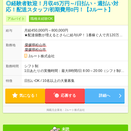
◎経験者歓迎！月収45万円～/日払い・週払い対
応！配送スタッフ/初期費用0円！【Jルート】
アルバイト
職種未経験OK
月給450,000円～800,000円
給与
★配達個数が増えるとさらに給与UP！ 1番稼ぐ人で月120万ほ
ど！ ・主要都市エリア 月収55万円／週5日稼働 月収65万~112
万円／週6日稼働 ・地方郊外エリア 月収40万円／週5日稼働 月
愛媛県松山市
勤務地
収40万円~50万円／週6日稼働 ＜モデルイメージ＞ ■月収50万
愛媛県松山市
円 (27歳男性/江東区在住)※元建築関係 1日150個配達×25日勤務
Jルート株式会社
(日休み) ■月収80万円(43歳男性/墨田区在住)※元営業 1日200個
配達×25日勤務(月休み) 【試用期間】試用期間なし
シフト制
勤務時間
1日あたりの実働時間：最大8時間/日 8:00～20:00（シフト制/実
働8時間） ※週5日勤務（場所次第では週4も有り） ※配達状況に
よって時間外での勤務可能性有り ※案件により多少の前後あり
日払いOK / 10名以上の大量募集
特徴
※配達が完了次第、帰社OKです
気になる！
応募する
詳細へ
掲載元企業名
Jルート株式会社
未読