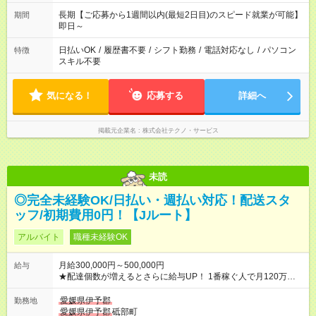
長期【ご応募から1週間以内(最短2日目)のスピード就業が可能】
期間
即日～
日払いOK
/
履歴書不要
/
シフト勤務
/
電話対応なし
/
パソコン
特徴
スキル不要
気になる！
応募する
詳細へ
掲載元企業名
株式会社テクノ・サービス
未読
◎完全未経験OK/日払い・週払い対応！配送スタ
ッフ/初期費用0円！【Jルート】
アルバイト
職種未経験OK
月給300,000円～500,000円
給与
★配達個数が増えるとさらに給与UP！ 1番稼ぐ人で月120万ほ
ど！ ・主要都市エリア 月収55万円／週5日稼働 月収65万~112
万円／週6日稼働 ・地方郊外エリア 月収40万円／週5日稼働 月
愛媛県伊予郡
勤務地
収40万円~50万円／週6日稼働 ＜モデルイメージ＞ ■月収50万
愛媛県伊予郡
砥部町