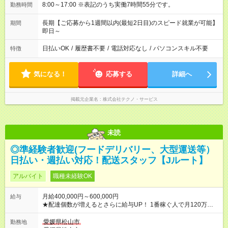
8:00～17:00 ※表記のうち実働7時間55分です。
勤務時間
長期【ご応募から1週間以内(最短2日目)のスピード就業が可能】
期間
即日～
日払いOK
/
履歴書不要
/
電話対応なし
/
パソコンスキル不要
特徴
気になる！
応募する
詳細へ
掲載元企業名
株式会社テクノ・サービス
未読
◎準経験者歓迎(フードデリバリー、大型運送等）
日払い・週払い対応！配送スタッフ【Jルート】
アルバイト
職種未経験OK
月給400,000円～600,000円
給与
★配達個数が増えるとさらに給与UP！ 1番稼ぐ人で月120万ほ
ど！ ・主要都市エリア 月収55万円／週5日稼働 月収65万~112
万円／週6日稼働 ・地方郊外エリア 月収40万円／週5日稼働 月
愛媛県松山市
勤務地