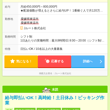
月給450,000円～800,000円
給与
★配達個数が増えるとさらに給与UP！ 1番稼ぐ人で月120万ほ
ど！ ・主要都市エリア 月収55万円／週5日稼働 月収65万~112
万円／週6日稼働 ・地方郊外エリア 月収40万円／週5日稼働 月
愛媛県東温市
勤務地
収40万円~50万円／週6日稼働 ＜モデルイメージ＞ ■月収50万
愛媛県東温市
円 (27歳男性/江東区在住)※元建築関係 1日150個配達×25日勤務
Jルート株式会社
(日休み) ■月収80万円(43歳男性/墨田区在住)※元営業 1日200個
配達×25日勤務(月休み) 【試用期間】試用期間なし
シフト制
勤務時間
1日あたりの実働時間：最大8時間/日 8:00～20:00（シフト制/実
働8時間） ※週5日勤務（場所次第では週4も有り） ※配達状況に
よって時間外での勤務可能性有り ※案件により多少の前後あり
日払いOK / 10名以上の大量募集
特徴
※配達が完了次第、帰社OKです
気になる！
応募する
詳細へ
掲載元企業名
Jルート株式会社
未読
給与即払いOK！高時給！土日休み！ピッキング作
業