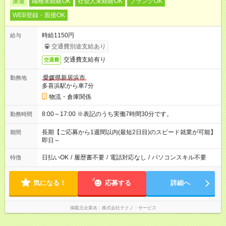
派遣
職種未経験OK
社会人未経験OK
ブランクOK
WEB登録・面接OK
時給1150円
給与
交通費別途支給あり
交通費支給有り
交通費
愛媛県新居浜市
勤務地
多喜浜駅から車7分
物流・倉庫関係
8:00～17:00 ※表記のうち実働7時間30分です。
勤務時間
長期【ご応募から1週間以内(最短2日目)のスピード就業が可能】
期間
即日～
日払いOK
/
履歴書不要
/
電話対応なし
/
パソコンスキル不要
特徴
気になる！
応募する
詳細へ
掲載元企業名
株式会社テクノ・サービス