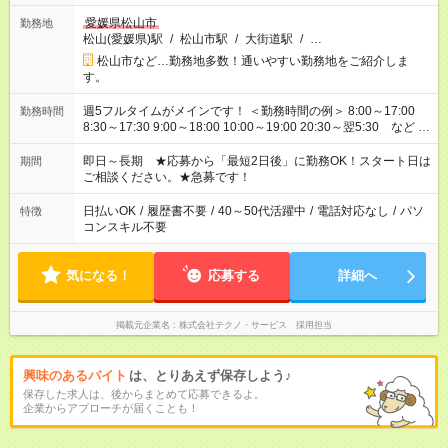
愛媛県松山市
勤務地
松山(愛媛県)駅
/
松山市駅
/
大街道駅
/
…
松山市など…勤務地多数！通いやすい勤務地をご紹介しま
す。
週5フルタイムがメインです！ ＜勤務時間の例＞ 8:00～17:00
勤務時間
8:30～17:30 9:00～18:00 10:00～19:00 20:30～翌5:30 など ★
その他にも勤務時間多数！ 日勤のみ、残業なし、交替制など
ご希望を教えてください！
即日～長期 ★応募から「最短2日後」に勤務OK！スタート日は
期間
ご相談ください。★急募です！
日払いOK
/
履歴書不要
/
40～50代活躍中
/
電話対応なし
/
パソ
特徴
コンスキル不要
気になる！
応募する
詳細へ
掲載元企業名
株式会社テクノ・サービス 採用担当
興味のあるバイト
は、とりあえず保存しよう♪
保存した求人は、後からまとめて応募できるよ。
企業からアプローチが届くことも！