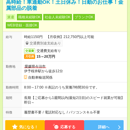
高時給！車通勤OK！土日休み！日勤のお仕事！金
属部品の脱着
派遣
職種未経験OK
社会人未経験OK
ブランクOK
WEB登録・面接OK
時給1150円 【月収例】212,750円以上可能
給与
交通費別途支給あり
交通費支給有り
交通費
15～20万円
月収例
愛媛県今治市
勤務地
伊予桜井駅から徒歩12分
自動車輸送関係
8:00～17:00 ※表記のうち実働7時間30分です。
勤務時間
長期【ご応募から1週間以内(最短2日目)のスピード就業が可能】
期間
即日～
履歴書不要
/
電話対応なし
/
パソコンスキル不要
特徴
気になる！
応募する
詳細へ