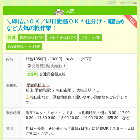
掲載日：2026.08.06
未読
NEW
＼即払いＯＫ／即日勤務ＯＫ＊仕分け・箱詰め
など人気の軽作業！
派遣
職種未経験OK
社会人未経験OK
ブランクOK
WEB登録・面接OK
時給1050円～1300円 ★Wワーク不可
給与
交通費別途支給あり
交通費全額支給
交通費
愛媛県松山市
勤務地
松山(愛媛県)駅
/
松山市駅
/
大街道駅
/
…
松山市など…勤務地多数！通いやすい勤務地をご紹介しま
す。
週5フルタイムがメインです！ ＜勤務時間の例＞ 8:00～17:00
勤務時間
8:30～17:30 9:00～18:00 10:00～19:00 20:30～翌5:30 など ★
その他にも勤務時間多数！ 日勤のみ、残業なし、交替制など
ご希望を教えてください！
即日～長期 ★応募から「最短2日後」に勤務OK！スタート日は
期間
ご相談ください。