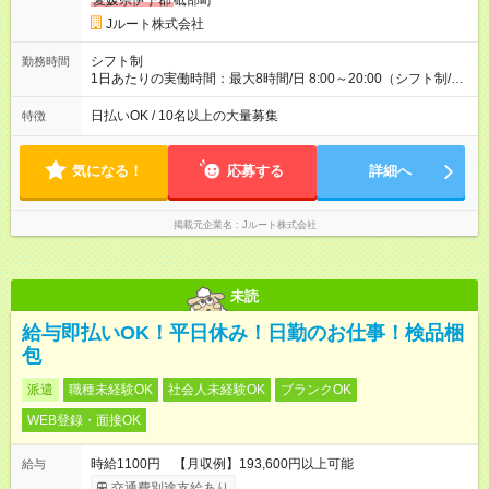
愛媛県伊予郡
砥部町
円 (27歳男性/江東区在住)※元建築関係 1日150個配達×25日勤務
Jルート株式会社
(日休み) ■月収80万円(43歳男性/墨田区在住)※元営業 1日200個
配達×25日勤務(月休み) 【試用期間】試用期間なし
シフト制
勤務時間
1日あたりの実働時間：最大8時間/日 8:00～20:00（シフト制/実
働8時間） ※週5日勤務（場所次第では週4も有り） ※配達状況に
よって時間外での勤務可能性有り ※案件により多少の前後あり
日払いOK / 10名以上の大量募集
特徴
※配達が完了次第、帰社OKです
気になる！
応募する
詳細へ
掲載元企業名
Jルート株式会社
未読
給与即払いOK！平日休み！日勤のお仕事！検品梱
包
派遣
職種未経験OK
社会人未経験OK
ブランクOK
WEB登録・面接OK
時給1100円 【月収例】193,600円以上可能
給与
交通費別途支給あり