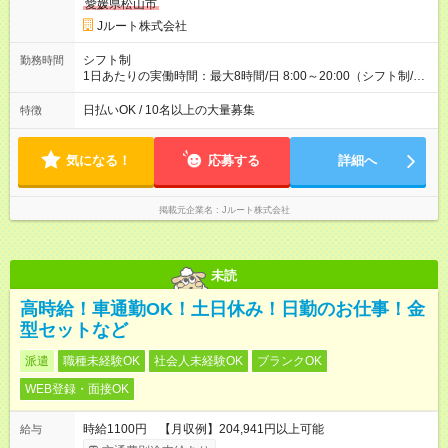
収40万円~50万円／週6日稼働 ＜モデルイメージ＞ ■月収50万
愛媛県松山市
円 (27歳男性/江東区在住)※元建築関係 1日150個配達×25日勤務
Jルート株式会社
(日休み) ■月収80万円(43歳男性/墨田区在住)※元営業 1日200個
配達×25日勤務(月休み) 【試用期間】試用期間なし
シフト制
勤務時間
1日あたりの実働時間：最大8時間/日 8:00～20:00（シフト制/実
働8時間） ※週5日勤務（場所次第では週4も有り） ※配達状況に
よって時間外での勤務可能性有り ※案件により多少の前後あり
日払いOK / 10名以上の大量募集
特徴
※配達が完了次第、帰社OKです
気になる！
応募する
詳細へ
掲載元企業名
Jルート株式会社
未読
高時給！車通勤OK！土日休み！日勤のお仕事！金
型セットなど
派遣
職種未経験OK
社会人未経験OK
ブランクOK
WEB登録・面接OK
時給1100円 【月収例】204,941円以上可能
給与