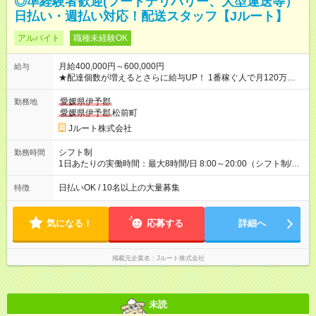
◎準経験者歓迎(フードデリバリー、大型運送等）
日払い・週払い対応！配送スタッフ【Jルート】
アルバイト
職種未経験OK
月給400,000円～600,000円
給与
★配達個数が増えるとさらに給与UP！ 1番稼ぐ人で月120万ほ
ど！ ・主要都市エリア 月収55万円／週5日稼働 月収65万~112
万円／週6日稼働 ・地方郊外エリア 月収40万円／週5日稼働 月
愛媛県伊予郡
勤務地
収40万円~50万円／週6日稼働 ＜モデルイメージ＞ ■月収50万
愛媛県伊予郡
松前町
円 (27歳男性/江東区在住)※元建築関係 1日150個配達×25日勤務
Jルート株式会社
(日休み) ■月収80万円(43歳男性/墨田区在住)※元営業 1日200個
配達×25日勤務(月休み) 【試用期間】試用期間なし
シフト制
勤務時間
1日あたりの実働時間：最大8時間/日 8:00～20:00（シフト制/実
働8時間） ※週5日勤務（場所次第では週4も有り） ※配達状況に
よって時間外での勤務可能性有り ※案件により多少の前後あり
日払いOK / 10名以上の大量募集
特徴
※配達が完了次第、帰社OKです
気になる！
応募する
詳細へ
掲載元企業名
Jルート株式会社
未読