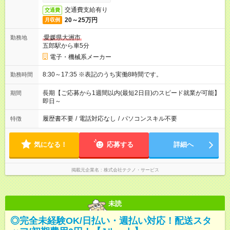
交通費支給有り
交通費
20～25万円
月収例
愛媛県大洲市
勤務地
五郎駅から車5分
電子・機械系メーカー
8:30～17:35 ※表記のうち実働8時間です。
勤務時間
長期【ご応募から1週間以内(最短2日目)のスピード就業が可能】
期間
即日～
履歴書不要
/
電話対応なし
/
パソコンスキル不要
特徴
気になる！
応募する
詳細へ
掲載元企業名
株式会社テクノ・サービス
未読
◎完全未経験OK/日払い・週払い対応！配送スタ