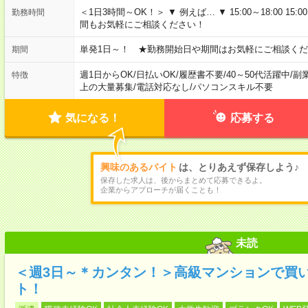
＜1日3時間～OK！＞ ▼ 例えば… ▼ 15:00～18:00 15:00
勤務時間
間もお気軽にご相談ください！
単発1日～！ ★勤務開始日や期間はお気軽にご相談くだ
期間
週1日からOK
/
日払いOK
/
履歴書不要
/
40～50代活躍中
/
副
特徴
上の大量募集
/
電話対応なし
/
パソコンスキル不要
気になる！
応募する
興味のあるバイト
は、とりあえず保存しよう♪
保存した求人は、後からまとめて応募できるよ。
企業からアプローチが届くことも！
未読
＜週3日～＊カンタン！＞高級マンションで買
ト！