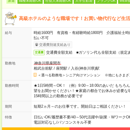
派遣
職種未経験OK
社会人未経験OK
大学生歓迎
ブランクOK
WEB
高級ホテルのような職場です！お買い物代行など生
時給1600円 有資格・有経験時給1800円 介護福祉士時
給与
払い不可
交通費別途支給あり
交通費全額支給 ■ガソリン代も全額支給（規定
交通費
神奈川県座間市
勤務地
相武台前駅
/
座間駅
/
入谷(神奈川県)駅
＜選べる勤務地＞シニア向けマンション ※他にもさまざ
★1日5時間～OK！ （例）9:00～18:00のあいだ も
勤務時間
望をお聞かせください！★家庭の都合でお休みが必要な
15時間以上の勤務が必要です
短期2ヵ月～のお仕事です。開始日はご相談ください！
期間
日払いOK
/
履歴書不要
/
40～50代活躍中
/
副業・WワークO
特徴
電話対応なし
/
パソコンスキル不要