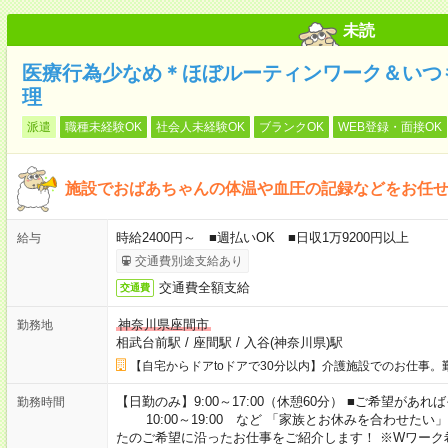
未読
医療行為少なめ＊ほぼルーティンワーク＆いつ
理
派遣
職種未経験OK
社会人未経験OK
ブランクOK
WEB登録・面接OK
施設でおばあちゃんの体温や血圧の記録などをお任
時給2400円～ ■週払いOK ■日収1万9200円以上
給与
交通費別途支給あり
交通費全額支給
交通費
神奈川県座間市
勤務地
相武台前駅
/
座間駅
/
入谷(神奈川県)駅
【自宅からドアtoドアで30分以内】介護施設でのお仕事。
【日勤のみ】9:00～17:00（休憩60分） ■ご希望があれば
勤務時間
10:00～19:00 など 「家族とお休みを合わせたい
たのご希望に沿ったお仕事をご紹介します！ ※Wワーク