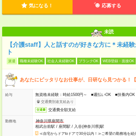
気になる！
応募する
未読
【介護staff】人と話すのが好きな方に＊未経
ト
派遣
職種未経験OK
社会人未経験OK
ブランクOK
WEB登録・面接OK
あなたにピッタリなお仕事が、日研なら見つかる！
無資格未経験：時給1500円～ ■週払いOK ■扶養内OK 
給与
交通費別途支給あり
交通費全額支給
交通費
神奈川県座間市
勤務地
相武台前駅
/
座間駅
/
入谷(神奈川県)駅
≪自宅からドアtoドアで30分以内！≫ご希望の勤務地を紹