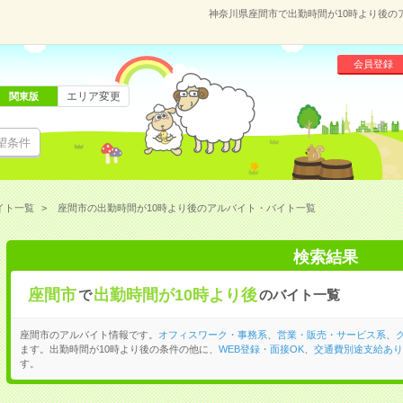
神奈川県座間市で出勤時間が10時より後の
会員登録
エリア変更
関東版
望条件
イト一覧
座間市の出勤時間が10時より後のアルバイト・バイト一覧
検索結果
座間市
出勤時間が10時より後
で
のバイト一覧
座間市のアルバイト情報です。
オフィスワーク・事務系
、
営業・販売・サービス系
、
ます。出勤時間が10時より後の条件の他に、
WEB登録・面接OK
、
交通費別途支給あり
す。