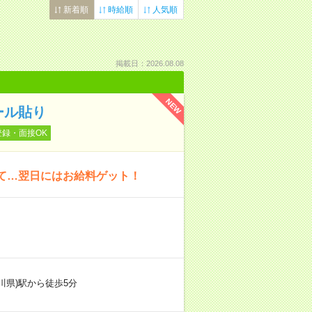
新着順
時給順
人気順
掲載日：2026.08.08
NEW
ール貼り
登録・面接OK
いて…翌日にはお給料ゲット！
川県)駅から徒歩5分