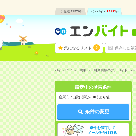
エン派遣
71570
件
エン バイト
82182
件
0
気になるリスト
保存した希
バイトTOP
関東
神奈川県のアルバイト・バ
設定中の検索条件
座間市 / 出勤時間が10時より後
条件の変更
条件を保存して
メールを受け取る