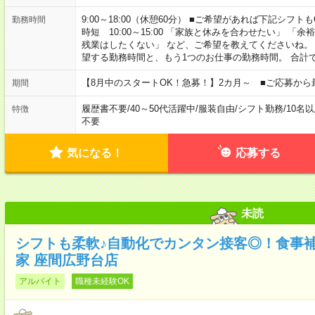
9:00～18:00（休憩60分） ■ご希望があれば下記シフトもOK！ 
勤務時間
時短 10:00～15:00 「家族と休みを合わせたい」 
残業はしたくない」 など、ご希望を教えてくださいね。
望する勤務時間と、もう1つのお仕事の勤務時間。 合計
【8月中のスタートOK！急募！】2カ月～ ■ご応募から
期間
履歴書不要
/
40～50代活躍中
/
服装自由
/
シフト勤務
/
10名
特徴
不要
気になる！
応募する
未読
シフトも柔軟♪自動化でカンタン接客◎！食事
家 座間広野台店
アルバイト
職種未経験OK