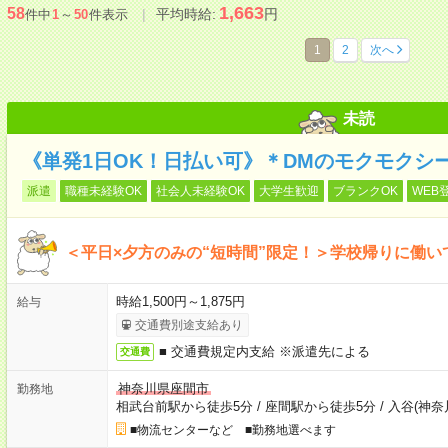
1,663
58
平均時給:
円
件中
1
～
50
件表示
1
2
次へ
未読
《単発1日OK！日払い可》＊DMのモクモクシ
派遣
職種未経験OK
社会人未経験OK
大学生歓迎
ブランクOK
WEB
＜平日×夕方のみの“短時間”限定！＞学校帰りに働
時給1,500円～1,875円
給与
交通費別途支給あり
■ 交通費規定内支給 ※派遣先による
交通費
神奈川県座間市
勤務地
相武台前駅から徒歩5分
/
座間駅から徒歩5分
/
入谷(神奈
■物流センターなど ■勤務地選べます