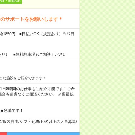
登録・面接OK
活のサポートをお願いします＊
給1850円 ■日払いOK（規定あり）※即日
あり） ■無料駐車場もご相談ください
まな施設をご紹介できます！
ちろん1日8時間のお仕事もご紹介可能です！ご希
場合も遠慮なくご相談ください。 ※週最低
 ★急募です！
K
/
服装自由
/
シフト勤務
/
10名以上の大量募集
/