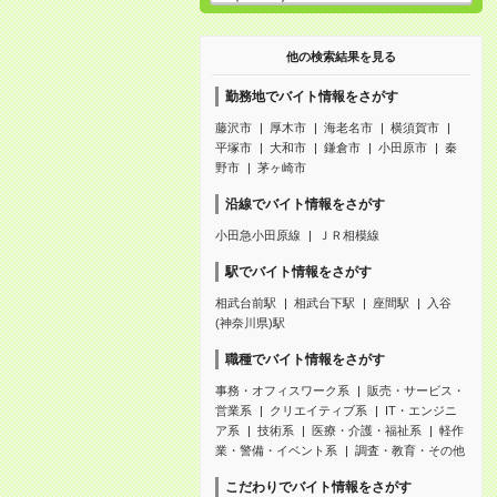
他の検索結果を見る
勤務地でバイト情報をさがす
藤沢市
厚木市
海老名市
横須賀市
平塚市
大和市
鎌倉市
小田原市
秦
野市
茅ヶ崎市
沿線でバイト情報をさがす
小田急小田原線
ＪＲ相模線
駅でバイト情報をさがす
相武台前駅
相武台下駅
座間駅
入谷
(神奈川県)駅
職種でバイト情報をさがす
事務・オフィスワーク系
販売・サービス・
営業系
クリエイティブ系
IT・エンジニ
ア系
技術系
医療・介護・福祉系
軽作
業・警備・イベント系
調査・教育・その他
こだわりでバイト情報をさがす