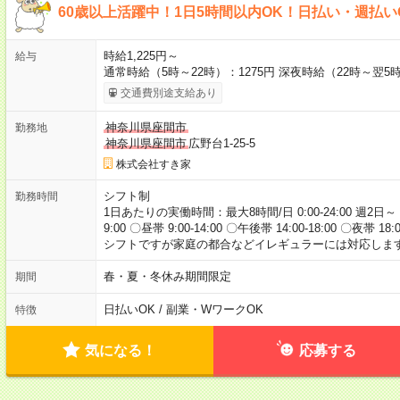
60歳以上活躍中！1日5時間以内OK！日払い・週払い
時給1,225円～
給与
通常時給（5時～22時）：1275円 深夜時給（22時～翌5時
交通費別途支給あり
神奈川県座間市
勤務地
神奈川県座間市
広野台1-25-5
株式会社すき家
シフト制
勤務時間
1日あたりの実働時間：最大8時間/日 0:00-24:00 週2日～
9:00 〇昼帯 9:00-14:00 〇午後帯 14:00-18:00 〇夜帯 18
シフトですが家庭の都合などイレギュラーには対応します
春・夏・冬休み期間限定
期間
日払いOK / 副業・WワークOK
特徴
気になる！
応募する