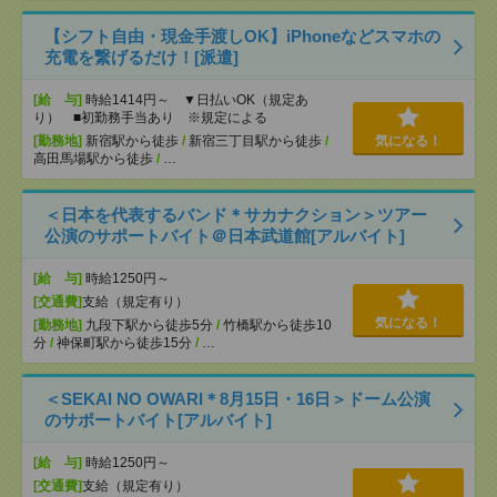
【シフト自由・現金手渡しOK】iPhoneなどスマホの
充電を繋げるだけ！[派遣]
[給 与]
時給1414円～ ▼日払いOK（規定あ
り） ■初勤務手当あり ※規定による
[勤務地]
新宿駅から徒歩
/
新宿三丁目駅から徒歩
/
気になる！
高田馬場駅から徒歩
/
…
＜日本を代表するバンド＊サカナクション＞ツアー
公演のサポートバイト＠日本武道館[アルバイト]
[給 与]
時給1250円～
[交通費]
支給（規定有り）
気になる！
[勤務地]
九段下駅から徒歩5分
/
竹橋駅から徒歩10
分
/
神保町駅から徒歩15分
/
…
＜SEKAI NO OWARI＊8月15日・16日＞ドーム公演
のサポートバイト[アルバイト]
[給 与]
時給1250円～
[交通費]
支給（規定有り）