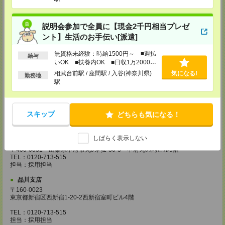
〒343-0816
埼玉県越谷市弥生町1-4 越谷弥生ビル3階
TEL：0120-713-515
説明会参加で全員に【現金2千円相当プレゼ
担当：採用担当
ント】生活のお手伝い[派遣]
厚木支店
無資格未経験：時給1500円～ ■週払
神奈川県厚木市旭町1-2-1 日本生命本厚木ビル7階
給与
TEL：0120-713-515
いOK ■扶養内OK ■日収1万2000円
担当：採用担当
以上
相武台前駅 / 座間駅 / 入谷(神奈川県)
気になる!
勤務地
駅
藤沢支店
〒251-0025
神奈川県藤沢市鵠沼石上1丁目5番2号
日本生命藤沢ビル2階
スキップ
どちらも気になる！
TEL：0120-713-515
担当：採用担当
しばらく表示しない
甲府支店
〒400-0031 山梨県甲府市丸の内2-30-3 甲府丸の内ビル5階
TEL：0120-713-515
担当：採用担当
品川支店
〒160-0023
東京都新宿区西新宿1-20-2西新宿室町ビル4階
TEL：0120-713-515
担当：採用担当