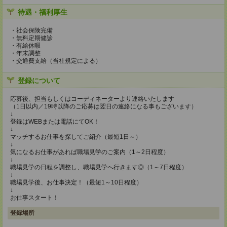
待遇・福利厚生
・社会保険完備
・無料定期健診
・有給休暇
・年末調整
・交通費支給（当社規定による）
登録について
応募後、担当もしくはコーディネーターより連絡いたします
（1日以内／19時以降のご応募は翌日の連絡になる事もございます）
↓
登録はWEBまたは電話にてOK！
↓
マッチするお仕事を探してご紹介（最短1日～）
↓
気になるお仕事があれば職場見学のご案内（1～2日程度）
↓
職場見学の日程を調整し、職場見学へ行きます◎（1～7日程度）
↓
職場見学後、お仕事決定！（最短1～10日程度）
↓
お仕事スタート！
登録場所