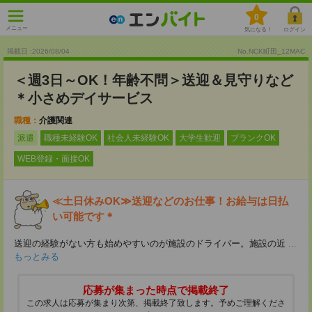
0
メニュー
気になる！
ログイン
掲載日 :2026
/
08
/
04
No.NCK町田_12MAC
＜週3日～OK！年齢不問＞送迎＆見守りなど
＊小さめデイサービス
職種：
介護関連
派遣
職種未経験OK
社会人未経験OK
大学生歓迎
ブランクOK
WEB登録・面接OK
≪土日休みOK≫送迎などのお仕事！お給与は日払
い可能です＊
送迎の経験がない方も始めやすいのが施設のドライバー。施設の近
...
もっとみる
応募が集まった時点で掲載終了
この求人は応募が集まり次第、掲載終了致します。予めご理解くださ