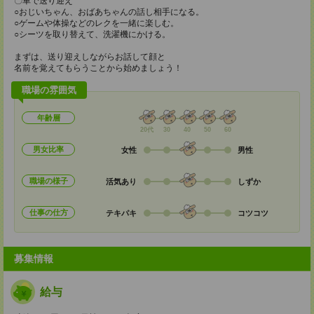
〇車で送り迎え
○おじいちゃん、おばあちゃんの話し相手になる。
○ゲームや体操などのレクを一緒に楽しむ。
○シーツを取り替えて、洗濯機にかける。
まずは、送り迎えしながらお話して顔と
名前を覚えてもらうことから始めましょう！
職場の雰囲気
年齢層
20代
30
40
50
60
男女比率
女性
男性
職場の様子
活気あり
しずか
仕事の仕方
テキパキ
コツコツ
募集情報
給与