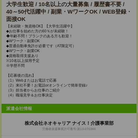
大学生歓迎 / 10名以上の大量募集 / 履歴書不要 /
40～50代活躍中 / 副業・WワークOK / WEB登録・
面接OK
【未経験・無資格OK】【大学生活躍中】
◆お仕事を始めた方の60％が未経験！
◆年齢不問！ブランクのある方も歓迎！
◆Wワーク・副業OK
◆普通自動車免許が必要です（AT限定可）
◆Wワーク・副業OK
◆資格取得支援あり
※10名以上採用予定
※学歴不問
【応募後の流れ】
（1）Webまたはお電話で応募
（2）来社不要！お電話orオンラインで簡単登録♪
（3）担当者からお仕事のご紹介
（4）職場見学＆お仕事決定
派遣会社情報
株式会社ネオキャリア ナイス！介護事業部
労働者派遣事業許可番号:派13-070366