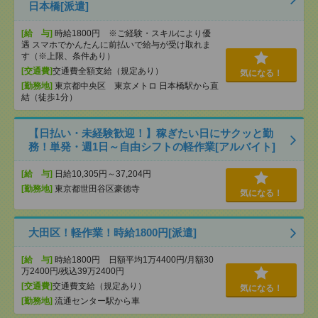
日本橋[派遣]
[給 与]
時給1800円 ※ご経験・スキルにより優
遇 スマホでかんたんに前払いで給与が受け取れま
す（※上限、条件あり）
[交通費]
交通費全額支給（規定あり）
気になる！
[勤務地]
東京都中央区 東京メトロ 日本橋駅から直
結（徒歩1分）
【日払い・未経験歓迎！】稼ぎたい日にサクッと勤
務！単発・週1日～自由シフトの軽作業[アルバイト]
[給 与]
日給10,305円～37,204円
[勤務地]
東京都世田谷区豪徳寺
気になる！
大田区！軽作業！時給1800円[派遣]
[給 与]
時給1800円 日額平均1万4400円/月額30
万2400円/残込39万2400円
[交通費]
交通費支給（規定あり）
気になる！
[勤務地]
流通センター駅から車