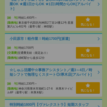
業OK ★週1日からOK ★1日1時間からOK[アルバイ
ト]
[給 与]
時給1,400円～
[勤務地]
東京都千代田区内神田2丁目14番12号 星屋
気になる！
第六ビル402号（最寄り駅：神田駅）
小田原市！軽作業！時給1700円[派遣]
[給 与]
時給1700円
[交通費]
交通費支給（規定あり）
気になる！
[勤務地]
緑町駅から徒歩12分
☆しゅふ活躍中☆事務アシスタント／週3～4日／時
短シフトで無理なくスタート◎/厚木店[アルバイト]
[給 与]
時給1,230円～
[勤務地]
神奈川県厚木市旭町1-27-6 本厚木マイビ
気になる！
ル8F（最寄り駅：本厚木駅）
特別時給1800円【ヴァレクストラ】短期スタッフ