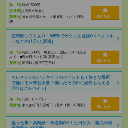
[給 与]
時給1500円
[交通費]
交通費支給有り
気になる！
[勤務地]
神奈川県厚木市 ※車通勤・バイク通勤
OK
短時間シフトあり！WEBでサクッと登録OK＊クッキ
ーなどの仕分け[派遣]
[給 与]
時給1500円 ■日払い・週払いOK！(規定
あり) ■現金日払いもOK(規定あり)
気になる！
[勤務地]
新宿駅
/
新宿三丁目駅
ちいさいかわいいキャラのイベントも！好きな場所
で働ける☆来社不要！働いたその日に給料もらえる
◎/T1[アルバイト]
[給 与]
日給13,000円～
[勤務地]
東京都町田市原町田（最寄り駅：町田駅）
気になる！
座り仕事！高時給！車通勤OK！土日休み！製品の検