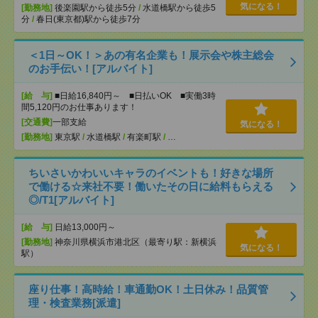
気になる！
[勤務地]
後楽園駅から徒歩5分
/
水道橋駅から徒歩5
分
/
春日(東京都)駅から徒歩7分
＜1日～OK！＞あの有名企業も！展示会や株主総会
のお手伝い！[アルバイト]
[給 与]
■日給16,840円～ ■日払いOK ■実働3時
間5,120円のお仕事あります！
[交通費]
一部支給
気になる！
[勤務地]
東京駅
/
水道橋駅
/
有楽町駅
/
…
ちいさいかわいいキャラのイベントも！好きな場所
で働ける☆来社不要！働いたその日に給料もらえる
◎/T1[アルバイト]
[給 与]
日給13,000円～
[勤務地]
神奈川県横浜市港北区（最寄り駅：新横浜
気になる！
駅）
座り仕事！高時給！車通勤OK！土日休み！品質管
理・検査業務[派遣]