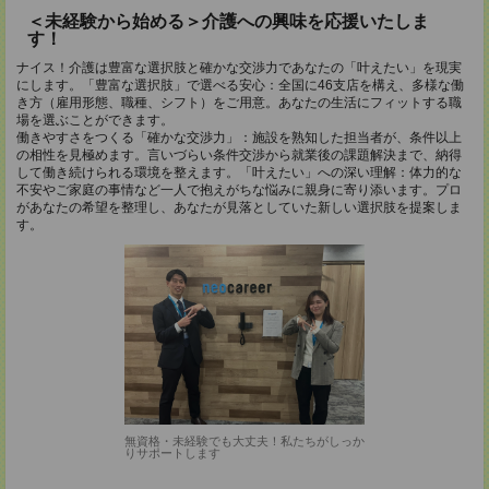
＜未経験から始める＞介護への興味を応援いたしま
す！
ナイス！介護は豊富な選択肢と確かな交渉力であなたの「叶えたい」を現実
にします。「豊富な選択肢」で選べる安心：全国に46支店を構え、多様な働
き方（雇用形態、職種、シフト）をご用意。あなたの生活にフィットする職
場を選ぶことができます。
働きやすさをつくる「確かな交渉力」：施設を熟知した担当者が、条件以上
の相性を見極めます。言いづらい条件交渉から就業後の課題解決まで、納得
して働き続けられる環境を整えます。「叶えたい」への深い理解：体力的な
不安やご家庭の事情など一人で抱えがちな悩みに親身に寄り添います。プロ
があなたの希望を整理し、あなたが見落としていた新しい選択肢を提案しま
す。
無資格・未経験でも大丈夫！私たちがしっか
りサポートします