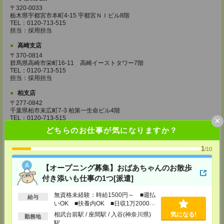
〒320-0033
栃木県宇都宮市本町4-15 宇都宮ＮＩビル8階
TEL：0120-713-515
担当：採用担当
高崎支店
〒370-0814
群馬県高崎市栄町16-11 高崎イーストタワー7階
TEL：0120-713-515
担当：採用担当
柏支店
〒277-0842
千葉県柏市末広町7-3 柏第一生命ビル4階
TEL：0120-713-515
×
担当：採用担当
どちらのお仕事が気になりますか？
八王子支店
1
/10
東京都八王子市東町1－6 橋完ＬＫビル 3階
TEL：0120-713-515
担当：採用担当
【オープニング募集】おばあちゃんのお散歩
付き添いも仕事の1つ[派遣]
町田支店
〒194-0022 東京都町田市森野1-33-11 町田森野ビル1階
無資格未経験：時給1500円～ ■週払
給与
TEL：0120-713-515
いOK ■扶養内OK ■日収1万2000円
担当：採用担当
以上
相武台前駅 / 座間駅 / 入谷(神奈川県)
気になる!
勤務地
越谷支店
駅