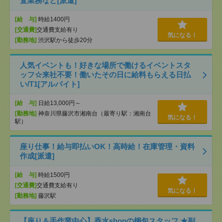
査業務など[派遣]
[給 与]
時給1400円
[交通費]
交通費支給有り
気になる！
[勤務地]
渋沢駅から徒歩20分
人気イベントも！好きな場所で働けるイベントスタ
ッフ☆来社不要！働いたその日に給料もらえる日払
い/T1[アルバイト]
[給 与]
日給13,000円～
[勤務地]
神奈川県藤沢市湘南台（最寄り駅：湘南台
気になる！
駅）
座り仕事！給与即払いOK！高時給！在庫管理・資料
作成[派遣]
[給 与]
時給1500円
[交通費]
交通費支給有り
気になる！
[勤務地]
藤沢駅
【座り＆手作業中心】香水shopの梱包スタッフ ★副