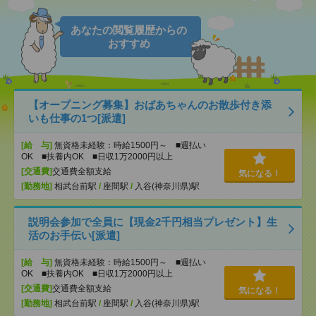
あなたの閲覧履歴からの
おすすめ
【オープニング募集】おばあちゃんのお散歩付き添
いも仕事の1つ[派遣]
[給 与]
無資格未経験：時給1500円～ ■週払い
OK ■扶養内OK ■日収1万2000円以上
[交通費]
交通費全額支給
気になる！
[勤務地]
相武台前駅
/
座間駅
/
入谷(神奈川県)駅
説明会参加で全員に【現金2千円相当プレゼント】生
活のお手伝い[派遣]
[給 与]
無資格未経験：時給1500円～ ■週払い
OK ■扶養内OK ■日収1万2000円以上
[交通費]
交通費全額支給
気になる！
[勤務地]
相武台前駅
/
座間駅
/
入谷(神奈川県)駅