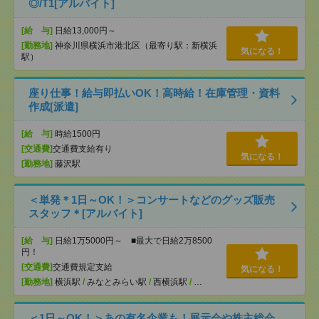
◎/T1[アルバイト]
[給 与]
日給13,000円～
[勤務地]
神奈川県横浜市港北区（最寄り駅：新横浜
気になる！
駅）
座り仕事！給与即払いOK！高時給！在庫管理・資料
作成[派遣]
[給 与]
時給1500円
[交通費]
交通費支給有り
気になる！
[勤務地]
藤沢駅
＜単発＊1日～OK！＞コンサートなどのグッズ販売
スタッフ＊[アルバイト]
[給 与]
日給1万5000円～ ■最大で日給2万8500
円！
[交通費]
交通費規定支給
気になる！
[勤務地]
横浜駅
/
みなとみらい駅
/
西横浜駅
/
…
＜1日～OK！＞あの有名企業も！展示会や株主総会