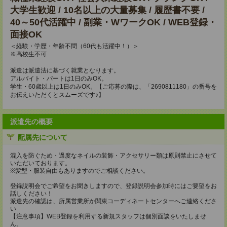
大学生歓迎 / 10名以上の大量募集 / 履歴書不要 /
40～50代活躍中 / 副業・WワークOK / WEB登録・
面接OK
＜経験・学歴・年齢不問（60代も活躍中！）＞
※高校生不可
派遣は派遣法に基づく就業となります。
アルバイト・パートは1日のみOK。
学生・60歳以上は1日のみOK。【ご応募の際は、「2690811180」の番号を
お伝えいただくとスムーズです♪】
派遣先の概要
配属先について
混入を防ぐため・過度なネイルの装飾・アクセサリー類は原則禁止にさせて
いただいております。
※髪型・服装自由もありますのでご相談ください。
登録説明会でご希望をお聞きしますので、登録説明会参加時にはご要望をお
話しください！
派遣先の確認は、所属営業所か関東コーディネートセンターへご連絡くださ
い
【注意事項】WEB登録を利用する新規スタッフは個別面談をいたしませ
ん。