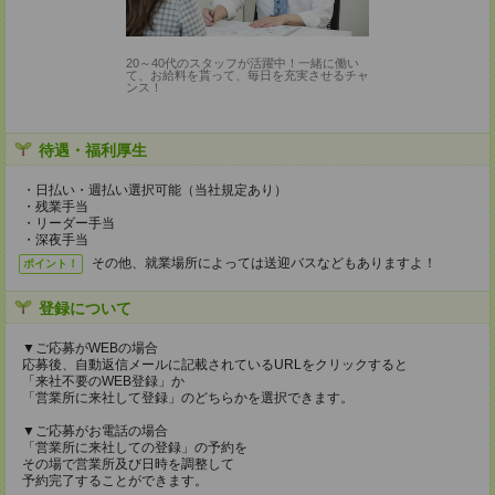
20～40代のスタッフが活躍中！一緒に働い
て、お給料を貰って、毎日を充実させるチャ
ンス！
待遇・福利厚生
・日払い・週払い選択可能（当社規定あり）
・残業手当
・リーダー手当
・深夜手当
その他、就業場所によっては送迎バスなどもありますよ！
ポイント！
登録について
▼ご応募がWEBの場合
応募後、自動返信メールに記載されているURLをクリックすると
「来社不要のWEB登録」か
「営業所に来社して登録」のどちらかを選択できます。
▼ご応募がお電話の場合
「営業所に来社しての登録」の予約を
その場で営業所及び日時を調整して
予約完了することができます。