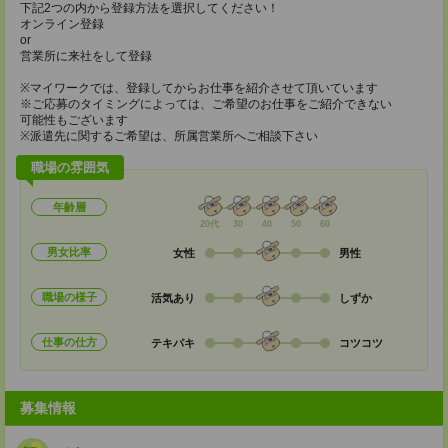
下記2つの内から登録方法を選択してください！
オンライン登録
or
営業所に来社をして登録
※マイワークでは、登録してからお仕事を紹介させて頂いています
※ご応募のタイミングによっては、ご希望のお仕事をご紹介できない
可能性もございます
※派遣先に関するご希望は、所属営業所へご相談下さい
職場の雰囲気
年齢層
20代
30
40
50
60
男女比率
女性
男性
職場の様子
活気あり
しずか
仕事の仕方
テキパキ
コツコツ
募集情報