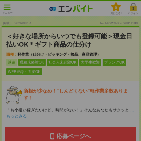
0
メニュー
気になる！
ログイン
掲載日 :2026
/
08
/
04
No.MYWORK2690811180
＜好きな場所からいつでも登録可能＞現金日
払いOK＊ギフト商品の仕分け
職種：
軽作業（仕分け・ピッキング・検品、商品管理）
派遣
職種未経験OK
社会人未経験OK
大学生歓迎
ブランクOK
WEB登録・面接OK
負担が少なめ！“しんどくない”軽作業多数ありま
す！
「お小遣い稼ぎたいけど、時間がない！」そんなあなたもサクッと
...
もっとみる
応募ページへ