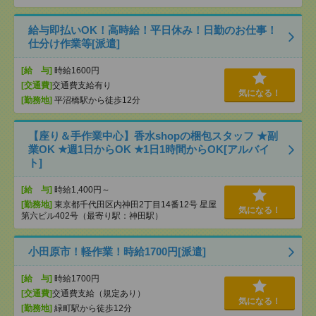
給与即払いOK！高時給！平日休み！日勤のお仕事！
仕分け作業等[派遣]
[給 与]
時給1600円
[交通費]
交通費支給有り
気になる！
[勤務地]
平沼橋駅から徒歩12分
【座り＆手作業中心】香水shopの梱包スタッフ ★副
業OK ★週1日からOK ★1日1時間からOK[アルバイ
ト]
[給 与]
時給1,400円～
[勤務地]
東京都千代田区内神田2丁目14番12号 星屋
気になる！
第六ビル402号（最寄り駅：神田駅）
小田原市！軽作業！時給1700円[派遣]
[給 与]
時給1700円
[交通費]
交通費支給（規定あり）
気になる！
[勤務地]
緑町駅から徒歩12分