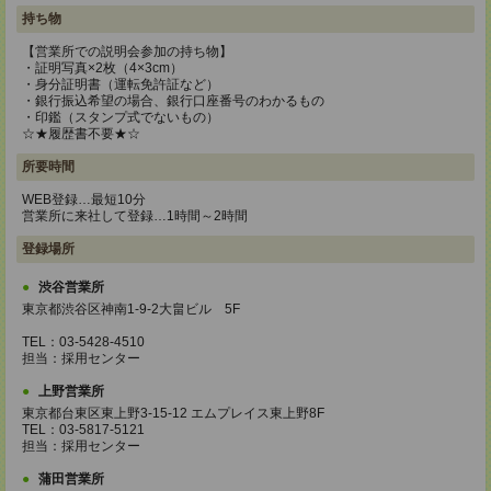
持ち物
【営業所での説明会参加の持ち物】
・証明写真×2枚（4×3cm）
・身分証明書（運転免許証など）
・銀行振込希望の場合、銀行口座番号のわかるもの
・印鑑（スタンプ式でないもの）
☆★履歴書不要★☆
所要時間
WEB登録…最短10分
営業所に来社して登録…1時間～2時間
登録場所
渋谷営業所
東京都渋谷区神南1-9-2大畠ビル 5F
TEL：03-5428-4510
担当：採用センター
上野営業所
東京都台東区東上野3-15-12 エムプレイス東上野8F
TEL：03-5817-5121
担当：採用センター
蒲田営業所