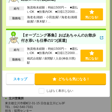
東松山営業所
無資格未経験：時給1500円～ ■週払
埼玉県松山市箭弓町1-6-1 ZONA1 3F
給与
いOK ■扶養内OK ■日収1万2000円
※川越営業所もあり…埼玉県川越市脇田本町11-1 川越シティービル6F
以上
海老名(相鉄・小田急)駅 / 海老名(相模
気になる!
勤務地
TEL：0493-21-4510
線)駅 / 厚木駅 / …
担当：採用センター
越谷営業所
【オープニング募集】おばあちゃんのお散歩
埼玉県越谷市南越谷1-16-8 イーストサンビル5 5F
TEL：048-990-4510
付き添いも仕事の1つ[派遣]
担当：採用センター
無資格未経験：時給1500円～ ■週払
給与
錦糸町営業所
いOK ■扶養内OK ■日収1万2000円
東京都墨田区江東橋４－１９－３ 錦糸町ミハマビル 3階
以上
相武台前駅 / 座間駅 / 入谷(神奈川県)
気になる!
TEL：03-5669-4522
勤務地
駅
担当：採用センター
新宿営業所
〒160－0023
スキップ
どちらも気になる！
新宿区西新宿1-8-1
新宿ビルディング5Ｆ
TEL：03-6911-4510
しばらく表示しない
担当：採用センター
立川営業所
東京都立川市曙町2-31-15 日住金立川ビル3F
TEL：042-540-7331
担当：採用センター