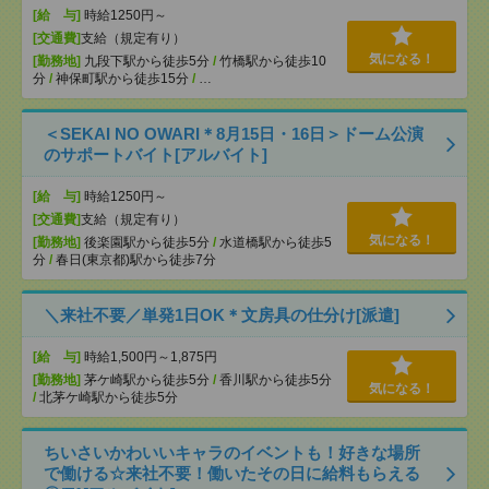
[給 与]
時給1250円～
[交通費]
支給（規定有り）
気になる！
[勤務地]
九段下駅から徒歩5分
/
竹橋駅から徒歩10
分
/
神保町駅から徒歩15分
/
…
＜SEKAI NO OWARI＊8月15日・16日＞ドーム公演
のサポートバイト[アルバイト]
[給 与]
時給1250円～
[交通費]
支給（規定有り）
気になる！
[勤務地]
後楽園駅から徒歩5分
/
水道橋駅から徒歩5
分
/
春日(東京都)駅から徒歩7分
＼来社不要／単発1日OK＊文房具の仕分け[派遣]
[給 与]
時給1,500円～1,875円
[勤務地]
茅ケ崎駅から徒歩5分
/
香川駅から徒歩5分
気になる！
/
北茅ケ崎駅から徒歩5分
ちいさいかわいいキャラのイベントも！好きな場所
で働ける☆来社不要！働いたその日に給料もらえる