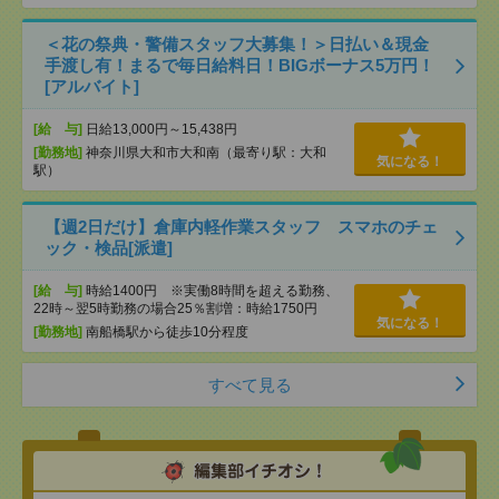
＜花の祭典・警備スタッフ大募集！＞日払い＆現金
手渡し有！まるで毎日給料日！BIGボーナス5万円！
[アルバイト]
[給 与]
日給13,000円～15,438円
[勤務地]
神奈川県大和市大和南（最寄り駅：大和
気になる！
駅）
【週2日だけ】倉庫内軽作業スタッフ スマホのチェ
ック・検品[派遣]
[給 与]
時給1400円 ※実働8時間を超える勤務、
22時～翌5時勤務の場合25％割増：時給1750円
気になる！
[勤務地]
南船橋駅から徒歩10分程度
すべて見る