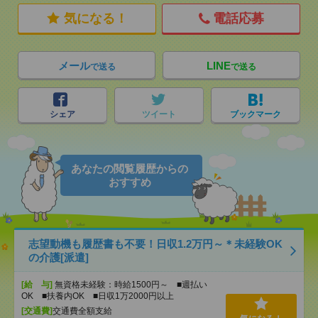
気になる！
電話応募
メール
LINE
で送る
で送る
シェア
ツイート
ブックマーク
あなたの閲覧履歴からの
おすすめ
志望動機も履歴書も不要！日収1.2万円～＊未経験OK
の介護[派遣]
[給 与]
無資格未経験：時給1500円～ ■週払い
OK ■扶養内OK ■日収1万2000円以上
[交通費]
交通費全額支給