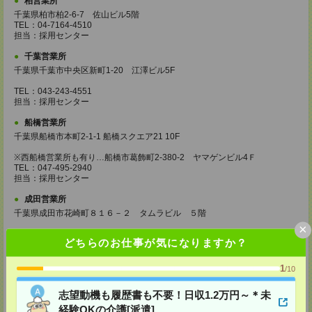
柏営業所
千葉県柏市柏2-6-7 佐山ビル5階
TEL：04-7164-4510
担当：採用センター
千葉営業所
千葉県千葉市中央区新町1-20 江澤ビル5F
TEL：043-243-4551
担当：採用センター
船橋営業所
千葉県船橋市本町2-1-1 船橋スクエア21 10F
※西船橋営業所も有り…船橋市葛飾町2-380-2 ヤマゲンビル4Ｆ
TEL：047-495-2940
担当：採用センター
成田営業所
千葉県成田市花崎町８１６－２ タムラビル ５階
×
TEL：0476-20-4510
どちらのお仕事が気になりますか？
担当：採用センター
大宮営業所
1
/10
埼玉県さいたま市大宮区桜木町2-8-3 阪デンタルビル5F
TEL：048-640-4520
志望動機も履歴書も不要！日収1.2万円～＊未
担当：採用センター
経験OKの介護[派遣]