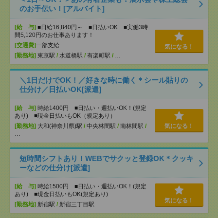
のお手伝い！[アルバイト]
[給 与]
■日給16,840円～ ■日払いOK ■実働3時
間5,120円のお仕事あります！
[交通費]
一部支給
気になる！
[勤務地]
東京駅
/
水道橋駅
/
有楽町駅
/
…
＼1日だけでOK！／好きな時に働く＊シール貼りの
仕分け／日払いOK[派遣]
[給 与]
時給1400円 ■日払い・週払いOK！(規定
あり) ■現金日払いもOK（規定あり）
[勤務地]
大和(神奈川県)駅
/
中央林間駅
/
南林間駅
/
気になる！
…
短時間シフトあり！WEBでサクッと登録OK＊クッキ
ーなどの仕分け[派遣]
[給 与]
時給1500円 ■日払い・週払いOK！(規定
あり) ■現金日払いもOK(規定あり)
気になる！
[勤務地]
新宿駅
/
新宿三丁目駅