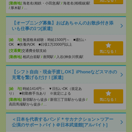
気になる！
[勤務地]
海老名(相鉄・小田急)駅
/
海老名(相模線)駅
/
厚木駅
/
…
【オープニング募集】おばあちゃんのお散歩付き添
いも仕事の1つ[派遣]
[給 与]
無資格未経験：時給1500円～ ■週払い
OK ■扶養内OK ■日収1万2000円以上
[交通費]
交通費全額支給
気になる！
[勤務地]
相武台前駅
/
座間駅
/
入谷(神奈川県)駅
【シフト自由・現金手渡しOK】iPhoneなどスマホの
充電を繋げるだけ！[派遣]
[給 与]
時給1414円～ ▼日払いOK（規定あ
り） ■初勤務手当あり ※規定による
[勤務地]
新宿駅から徒歩
/
新宿三丁目駅から徒歩
/
気になる！
高田馬場駅から徒歩
/
…
＜日本を代表するバンド＊サカナクション＞ツアー
公演のサポートバイト＠日本武道館[アルバイト]