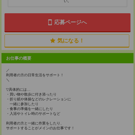
い。
応募ページへ
気になる！
お仕事の概要
／
利用者の方の日常生活をサポート！
＼
▽具体的には…
・買い物や散歩に付き添ったり
・折り紙や体操などのレクレーションに
一緒に参加したり
・食事の準備を一緒にしたり
・入浴やトイレ時のサポートなど
利用者の方と一緒に作業をしたり、
サポートすることがメインのお仕事です！