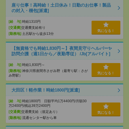
座り仕事！高時給！土日休み！日勤のお仕事！製品
の封入・梱包[派遣]
[給 与]
時給1310円
[交通費]
交通費支給有り
気になる！
[勤務地]
土呂駅から徒歩13分
【無資格でも時給1,830円～】夜間見守りヘルパー✨
訪問介護（週1日から／夜勤専従） /Jb[アルバイト]
[給 与]
時給1,830円～
[勤務地]
神奈川県座間市さがみ野（最寄り駅：さが
気になる！
み野駅）
大田区！軽作業！時給1800円[派遣]
[給 与]
時給1800円 日額平均1万4400円/月額30
万2400円/残込39万2400円
[交通費]
交通費支給（規定あり）
気になる！
[勤務地]
流通センター駅から車