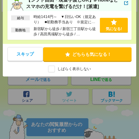
受付可能日時：9:30-19:00 ※電話受付時間⇒9:30-21:00
スマホの充電を繋げるだけ！[派遣]
時給1414円～ ▼日払いOK（規定あ
給与
り） ■初勤務手当あり ※規定によ
る
新宿駅から徒歩 / 新宿三丁目駅から徒
気になる!
勤務地
歩 / 高田馬場駅から徒歩 / …
応募ページへ
スキップ
どちらも気になる！
気になる！
しばらく表示しない
メール
LINE
で送る
で送る
シェア
ツイート
ブックマーク
あなたの閲覧履歴からの
おすすめ