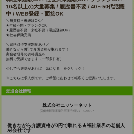
10名以上の大量募集 / 履歴書不要 / 40～50代活躍
中 / WEB登録・面接OK
＼無資格＊未経験OK／
★年齢不問・ブランクOK
★履歴書不要・来社不要（電話登録OK）
★社会保険完備
＼資格取得支援制度あり／
働きながら0円で介護資格が取れます！
実務者研修の資格講座を
無料で受講できます（一部条件有）
少しでも興味があれば「気になる」をクリック！
※こちらは求人例です。ご希望にあわせて幅広くご提案いたします。
派遣会社情報
株式会社ニッソーネット
労働者派遣事業許可番号:派27－029007
働きながら介護資格が0円で取れる★福祉業界の老舗人
材会社です