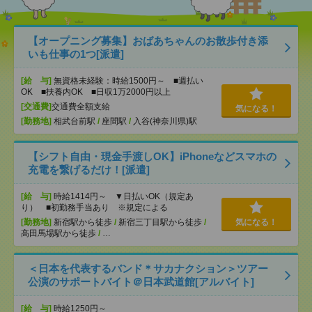
【オープニング募集】おばあちゃんのお散歩付き添
いも仕事の1つ[派遣]
[給 与]
無資格未経験：時給1500円～ ■週払い
OK ■扶養内OK ■日収1万2000円以上
[交通費]
交通費全額支給
気になる！
[勤務地]
相武台前駅
/
座間駅
/
入谷(神奈川県)駅
【シフト自由・現金手渡しOK】iPhoneなどスマホの
充電を繋げるだけ！[派遣]
[給 与]
時給1414円～ ▼日払いOK（規定あ
り） ■初勤務手当あり ※規定による
[勤務地]
新宿駅から徒歩
/
新宿三丁目駅から徒歩
/
気になる！
高田馬場駅から徒歩
/
…
＜日本を代表するバンド＊サカナクション＞ツアー
公演のサポートバイト＠日本武道館[アルバイト]
[給 与]
時給1250円～