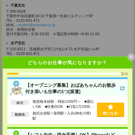
千葉支社
〒260-0028
千葉市中央区新町18-10 千葉第一生命ビルディング6F
TEL：0120-921-871
MAIL：
worker@nissonet.co.jp
担当：採用担当者
受付可能日時：9:30-19:00 ※電話受付時間⇒9:30-21:00
水戸支社
〒310-0011 茨城県水戸市三の丸1-4-73 水戸京成ビル4F
TEL：0120-921-871
×
MAIL：
worker@nissonet.co.jp
どちらのお仕事が気になりますか？
担当：採用担当者
受付可能日時：9:30-19:00 ※電話受付時間⇒9:30-21:00
1
/10
宇都宮支社
〒320-0811 栃木県宇都宮市大通り1-2-11 フコク生命ビル4F
【オープニング募集】おばあちゃんのお散歩
TEL：0120-921-871
付き添いも仕事の1つ[派遣]
MAIL：
worker@nissonet.co.jp
担当：採用担当者
受付可能日時：9:30-19:00 ※電話受付時間⇒9:30-21:00
無資格未経験：時給1500円～ ■週払
給与
いOK ■扶養内OK ■日収1万2000円
高崎支社
以上
相武台前駅 / 座間駅 / 入谷(神奈川県)
気になる!
勤務地
埼玉県さいたま市大宮区仲町2-23-2 大宮仲町センタービル3F（さいたま
駅
支社内）
TEL：0120-921-871
MAIL：
worker@nissonet.co.jp
担当：採用担当者
【シフト自由・現金手渡しOK】iPhoneなど