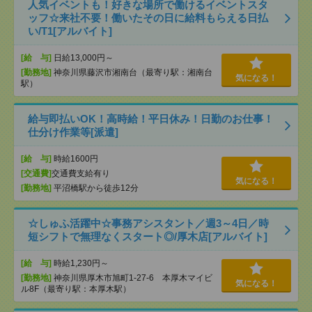
人気イベントも！好きな場所で働けるイベントスタ
ッフ☆来社不要！働いたその日に給料もらえる日払
い/T1[アルバイト]
[給 与]
日給13,000円～
[勤務地]
神奈川県藤沢市湘南台（最寄り駅：湘南台
気になる！
駅）
給与即払いOK！高時給！平日休み！日勤のお仕事！
仕分け作業等[派遣]
[給 与]
時給1600円
[交通費]
交通費支給有り
気になる！
[勤務地]
平沼橋駅から徒歩12分
☆しゅふ活躍中☆事務アシスタント／週3～4日／時
短シフトで無理なくスタート◎/厚木店[アルバイト]
[給 与]
時給1,230円～
[勤務地]
神奈川県厚木市旭町1-27-6 本厚木マイビ
気になる！
ル8F（最寄り駅：本厚木駅）