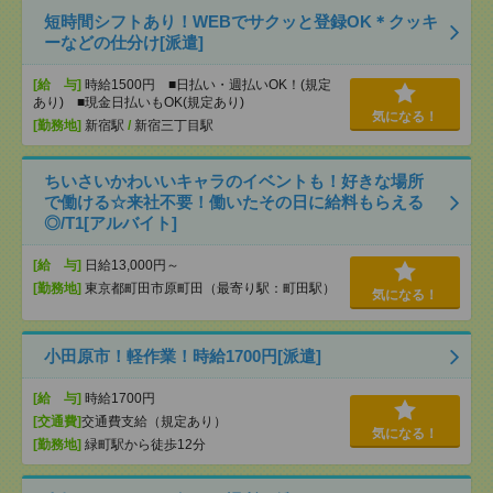
短時間シフトあり！WEBでサクッと登録OK＊クッキ
ーなどの仕分け[派遣]
[給 与]
時給1500円 ■日払い・週払いOK！(規定
あり) ■現金日払いもOK(規定あり)
気になる！
[勤務地]
新宿駅
/
新宿三丁目駅
ちいさいかわいいキャラのイベントも！好きな場所
で働ける☆来社不要！働いたその日に給料もらえる
◎/T1[アルバイト]
[給 与]
日給13,000円～
[勤務地]
東京都町田市原町田（最寄り駅：町田駅）
気になる！
小田原市！軽作業！時給1700円[派遣]
[給 与]
時給1700円
[交通費]
交通費支給（規定あり）
気になる！
[勤務地]
緑町駅から徒歩12分