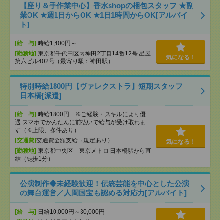
【座り＆手作業中心】香水shopの梱包スタッフ ★副
業OK ★週1日からOK ★1日1時間からOK[アルバイ
ト]
[給 与]
時給1,400円～
[勤務地]
東京都千代田区内神田2丁目14番12号 星屋
気になる！
第六ビル402号（最寄り駅：神田駅）
特別時給1800円【ヴァレクストラ】短期スタッフ
日本橋[派遣]
[給 与]
時給1800円 ※ご経験・スキルにより優
遇 スマホでかんたんに前払いで給与が受け取れま
す（※上限、条件あり）
[交通費]
交通費全額支給（規定あり）
気になる！
[勤務地]
東京都中央区 東京メトロ 日本橋駅から直
結（徒歩1分）
公演制作◆未経験歓迎！伝統芸能を中心とした公演
の舞台運営／人間国宝も認める対応力[アルバイト]
[給 与]
日給10,000円～30,000円