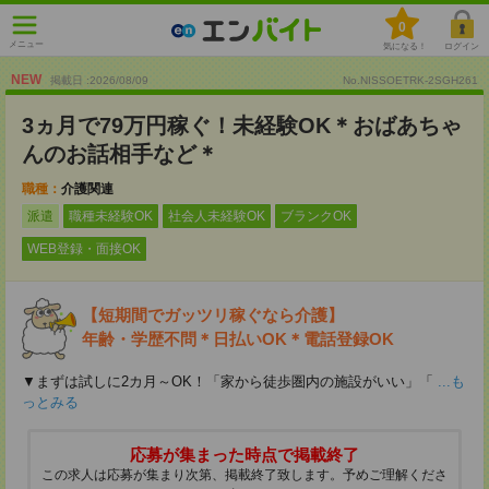
0
メニュー
気になる！
ログイン
NEW
掲載日 :2026
/
08
/
09
No.NISSOETRK-2SGH261
3ヵ月で79万円稼ぐ！未経験OK＊おばあちゃ
んのお話相手など＊
職種：
介護関連
派遣
職種未経験OK
社会人未経験OK
ブランクOK
WEB登録・面接OK
【短期間でガッツリ稼ぐなら介護】
年齢・学歴不問＊日払いOK＊電話登録OK
▼まずは試しに2カ月～OK！「家から徒歩圏内の施設がいい」「
...も
っとみる
応募が集まった時点で掲載終了
この求人は応募が集まり次第、掲載終了致します。予めご理解くださ