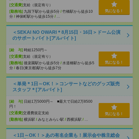
[交通費]
支給（規定有り）
気になる！
[勤務地]
九段下駅から徒歩5分
/
竹橋駅から徒歩10
分
/
神保町駅から徒歩15分
/
…
＜SEKAI NO OWARI＊8月15日・16日＞ドーム公演
のサポートバイト[アルバイト]
[給 与]
時給1250円～
[交通費]
支給（規定有り）
気になる！
[勤務地]
後楽園駅から徒歩5分
/
水道橋駅から徒歩5
分
/
春日(東京都)駅から徒歩7分
＜単発＊1日～OK！＞コンサートなどのグッズ販売
スタッフ＊[アルバイト]
[給 与]
日給1万5000円～ ■最大で日給2万8500
円！
[交通費]
交通費規定支給
気になる！
[勤務地]
横浜駅
/
みなとみらい駅
/
西横浜駅
/
…
＜1日～OK！＞あの有名企業も！展示会や株主総会