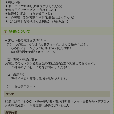
★有給休暇
★車・バイク通勤可(勤務先により異なる)
★給与日払いサービス(一部条件あり)
★退職金制度あり（別途規定あり）
★【介護職】別途夜勤手当有(勤務先により異なる)
★【介護職】資格取得応援制度(一部条件あり)
登録について
≪来社不要の電話面談OK！≫
（1）『お電話』または『応募フォーム』よりご応募ください。
◎応募フォームからご応募は24時間受付中！
◎お電話受付時間：9:30～21:00
↓
（2）面談・登録の実施
お電話でのカンタン登録面談や来社登録面談を実施しております。
ご都合のよいお日にちをお聞かせください。
（3）職場見学
専任担当者と実際に職場を見学できます。
（４）お仕事スタート！
持ち物
印鑑（認印でもOK）・身分証明書・資格証明書・メモ（最終学歴・直近3つ
分の職務経歴） ※履歴書は必要ございません
所要時間