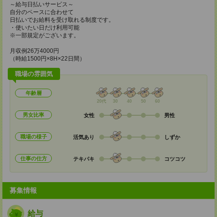
～給与日払いサービス～
自分のペースに合わせて
日払いでお給料を受け取れる制度です。
・使いたい日だけ利用可能
※一部規定がございます。
月収例26万4000円
（時給1500円×8H×22日間）
職場の雰囲気
年齢層
20代
30
40
50
60
男女比率
女性
男性
職場の様子
活気あり
しずか
仕事の仕方
テキパキ
コツコツ
募集情報
給与