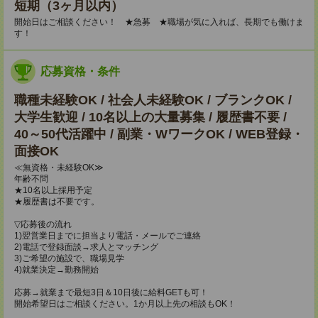
短期（3ヶ月以内）
開始日はご相談ください！ ★急募 ★職場が気に入れば、長期でも働けま
す！
応募資格・条件
職種未経験OK / 社会人未経験OK / ブランクOK /
大学生歓迎 / 10名以上の大量募集 / 履歴書不要 /
40～50代活躍中 / 副業・WワークOK / WEB登録・
面接OK
≪無資格・未経験OK≫
年齢不問
★10名以上採用予定
★履歴書は不要です。
▽応募後の流れ
1)翌営業日までに担当より電話・メールでご連絡
2)電話で登録面談→求人とマッチング
3)ご希望の施設で、職場見学
4)就業決定→勤務開始
応募→就業まで最短3日＆10日後に給料GETも可！
開始希望日はご相談ください。1か月以上先の相談もOK！