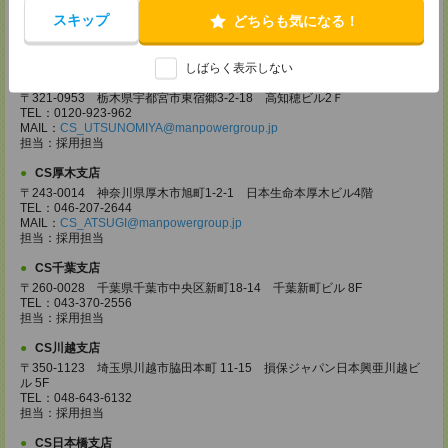
〒370-0831 群馬県高崎市あら町167 高崎第一生命ビルディング11Ｆ
TEL：027-320-6558
スキップ
どちらも気になる！
MAIL：
CS_TAKASAKI@manpowergroup.jp
担当：採用担当
しばらく表示しない
CS宇都宮支店
〒321-0953 栃木県宇都宮市東宿郷3-2-18 高知穂ビル2Ｆ
TEL：0120-923-962
MAIL：
CS_UTSUNOMIYA@manpowergroup.jp
担当：採用担当
CS厚木支店
〒243-0014 神奈川県厚木市旭町1-2-1 日本生命本厚木ビル4階
TEL：046-207-2644
MAIL：
CS_ATSUGI@manpowergroup.jp
担当：採用担当
CS千葉支店
〒260-0028 千葉県千葉市中央区新町18-14 千葉新町ビル 8F
TEL：043-370-2556
担当：採用担当
CS川越支店
〒350-1123 埼玉県川越市脇田本町 11-15 損保ジャパン日本興亜川越ビ
ル 5F
TEL：048-643-6132
担当：採用担当
CS日本橋支店