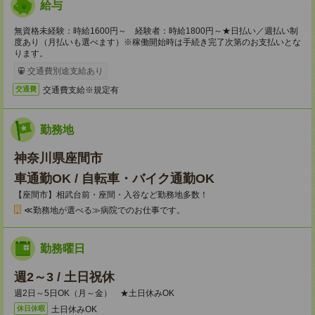
給与
無資格未経験：時給1600円～ 経験者：時給1800円～★日払い／週払い制
度あり（月払いも選べます）※稼働開始時は手続き完了次第のお支払いとな
ります。
交通費別途支給あり
交通費支給※規定有
交通費
勤務地
神奈川県座間市
車通勤OK / 自転車・バイク通勤OK
【座間市】相武台前・座間・入谷など勤務地多数！
≪勤務地が選べる≫病院でのお仕事です。
勤務曜日
週2～3 / 土日祝休
週2日～5日OK（月～金） ★土日休みOK
土日休みOK
休日休暇