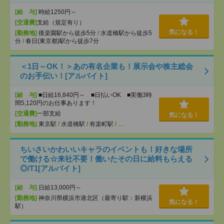
[給 与]
時給1250円～
[交通費]
支給（規定有り）
気になる！
[勤務地]
後楽園駅から徒歩5分
/
水道橋駅から徒歩5
分
/
春日(東京都)駅から徒歩7分
＜1日～OK！＞あの有名企業も！展示会や株主総会
のお手伝い！[アルバイト]
[給 与]
■日給16,840円～ ■日払いOK ■実働3時
間5,120円のお仕事あります！
[交通費]
一部支給
気になる！
[勤務地]
東京駅
/
水道橋駅
/
有楽町駅
/
…
ちいさいかわいいキャラのイベントも！好きな場所
で働ける☆来社不要！働いたその日に給料もらえる
◎/T1[アルバイト]
[給 与]
日給13,000円～
[勤務地]
神奈川県横浜市港北区（最寄り駅：新横浜
気になる！
駅）