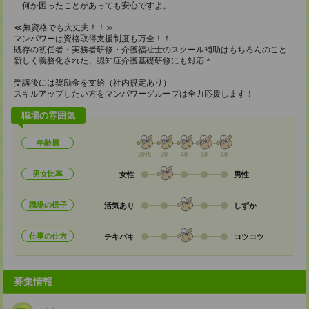
何か困ったことがあっても安心ですよ。
≪無資格でも大丈夫！！≫
マンパワーは資格取得支援制度も万全！！
既存の初任者・実務者研修・介護福祉士のスクール補助はもちろんのこと
新しく義務化された、認知症介護基礎研修にも対応＊
受講後には奨励金を支給（社内規定あり）
スキルアップしたい方をマンパワーグループは全力応援します！
職場の雰囲気
年齢層
20代
30
40
50
60
男女比率
女性
男性
職場の様子
活気あり
しずか
仕事の仕方
テキパキ
コツコツ
募集情報