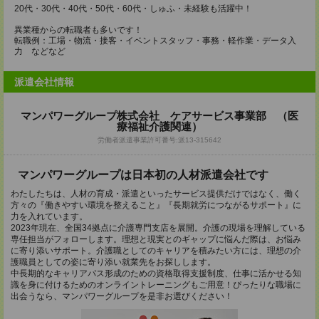
20代・30代・40代・50代・60代・しゅふ・未経験も活躍中！
異業種からの転職者も多いです！
転職例：工場・物流・接客・イベントスタッフ・事務・軽作業・データ入
力 などなど
派遣会社情報
マンパワーグループ株式会社 ケアサービス事業部 （医
療福祉介護関連）
労働者派遣事業許可番号:派13-315642
マンパワーグループは日本初の人材派遣会社です
わたしたちは、人材の育成・派遣といったサービス提供だけではなく、働く
方々の『働きやすい環境を整えること』『長期就労につながるサポート』に
力を入れています。
2023年現在、全国34拠点に介護専門支店を展開。介護の現場を理解している
専任担当がフォローします。理想と現実とのギャップに悩んだ際は、お悩み
に寄り添いサポート。介護職としてのキャリアを積みたい方には、理想の介
護職員としての姿に寄り添い就業先をお探しします。
中長期的なキャリアパス形成のための資格取得支援制度、仕事に活かせる知
識を身に付けるためのオンライントレーニングもご用意！ぴったりな職場に
出会うなら、マンパワーグループを是非お選びください！