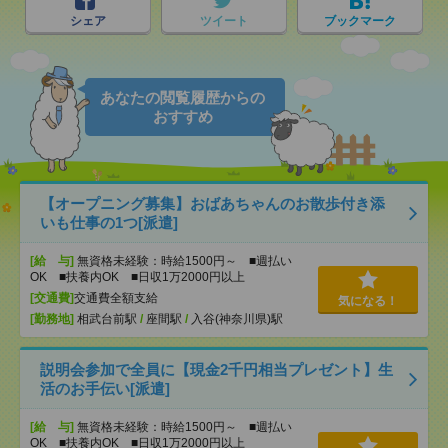
シェア
ツイート
ブックマーク
あなたの閲覧履歴からの
おすすめ
【オープニング募集】おばあちゃんのお散歩付き添
いも仕事の1つ[派遣]
[給 与]
無資格未経験：時給1500円～ ■週払い
OK ■扶養内OK ■日収1万2000円以上
[交通費]
交通費全額支給
気になる！
[勤務地]
相武台前駅
/
座間駅
/
入谷(神奈川県)駅
説明会参加で全員に【現金2千円相当プレゼント】生
活のお手伝い[派遣]
[給 与]
無資格未経験：時給1500円～ ■週払い
OK ■扶養内OK ■日収1万2000円以上