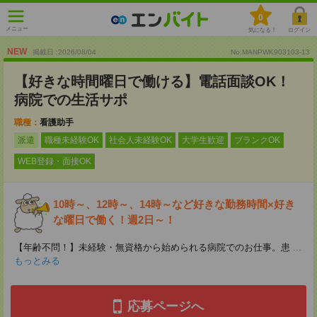
0
メニュー
気になる！
ログイン
NEW
掲載日 :2026
/
08
/
04
No.MANPWK903103-13
【好きな時間曜日で働ける】電話面談OK！
病院での生活サポ
職種：
看護助手
派遣
職種未経験OK
社会人未経験OK
大学生歓迎
ブランクOK
WEB登録・面接OK
10時～、12時～、14時～など好きな勤務時間×好き
な曜日で働く！週2日～！
【年齢不問！】未経験・無資格から始められる病院でのお仕事。患
...
もっとみる
応募ページへ