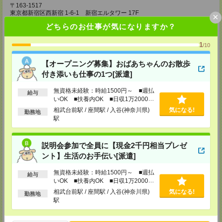
〒163-1517
東京都新宿区西新宿 1-6-1 新宿エルタワー 17F
×
TEL：0120-659-458
どちらのお仕事が気になりますか？
MAIL：
CS_SHINJUKU@manpowergroup.jp
担当：採用担当
1
/10
CS立川支店
〒190-0012
【オープニング募集】おばあちゃんのお散歩
東京都立川市曙町2-34-7 ファーレイーストビル 8F
付き添いも仕事の1つ[派遣]
TEL：0120-659-460
MAIL：
CS_TACHIKAWA@manpowergroup.jp
担当：採用担当
無資格未経験：時給1500円～ ■週払
給与
いOK ■扶養内OK ■日収1万2000円
CS横浜支店
以上
相武台前駅 / 座間駅 / 入谷(神奈川県)
気になる!
勤務地
〒220-8136
駅
神奈川県横浜市西区みなとみらい 2-2-1 横浜ランドマークタワー36F
TEL：0120-659-459
MAIL：
CS_YOKOHAMA@manpowergroup.jp
担当：採用担当
説明会参加で全員に【現金2千円相当プレゼ
ント】生活のお手伝い[派遣]
CS大宮支店
〒330-0854 埼玉県さいたま市大宮区桜木町 1-10-16 シーノ大宮ノース
無資格未経験：時給1500円～ ■週払
給与
ウイング 9階
いOK ■扶養内OK ■日収1万2000円
TEL：0120-769-355
以上
MAIL：
CS_OMIYA@manpowergroup.jp
相武台前駅 / 座間駅 / 入谷(神奈川県)
気になる!
勤務地
担当：採用担当
駅
CS高崎支店