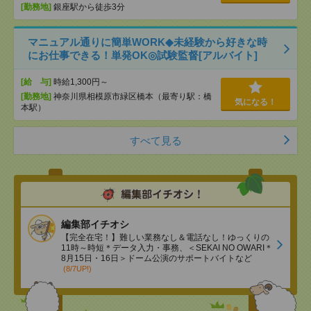
[勤務地]
銀座駅から徒歩3分
マニュアル通りに簡単WORK◆未経験から好きな時
にお仕事できる！単発OK◎試験監督[アルバイト]
[給 与]
時給1,300円～
[勤務地]
神奈川県相模原市緑区橋本（最寄り駅：橋
気になる！
本駅）
すべて見る
編集部イチオシ
【完全在宅！】難しい業務なし＆電話なし！ゆっくりの
11時～時短＊データ入力・事務、＜SEKAI NO OWARI＊
8月15日・16日＞ドーム公演のサポートバイトなど
(8/7UP!)