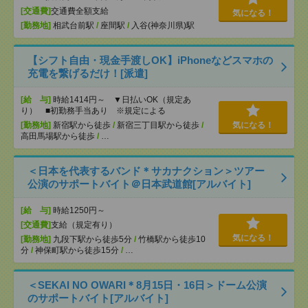
[交通費]
交通費全額支給
気になる！
[勤務地]
相武台前駅
/
座間駅
/
入谷(神奈川県)駅
【シフト自由・現金手渡しOK】iPhoneなどスマホの
充電を繋げるだけ！[派遣]
[給 与]
時給1414円～ ▼日払いOK（規定あ
り） ■初勤務手当あり ※規定による
[勤務地]
新宿駅から徒歩
/
新宿三丁目駅から徒歩
/
気になる！
高田馬場駅から徒歩
/
…
＜日本を代表するバンド＊サカナクション＞ツアー
公演のサポートバイト＠日本武道館[アルバイト]
[給 与]
時給1250円～
[交通費]
支給（規定有り）
気になる！
[勤務地]
九段下駅から徒歩5分
/
竹橋駅から徒歩10
分
/
神保町駅から徒歩15分
/
…
＜SEKAI NO OWARI＊8月15日・16日＞ドーム公演
のサポートバイト[アルバイト]