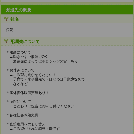
派遣先の概要
社名
病院
配属先について
＊服装について
→動きやすい服装でOK
派遣先によってはポロシャツの貸与あり
＊お休みについて
→ご希望お聞かせください！
子育て・家事優先で／はじめは日数少なめで
などなど
＊産休育休取得実績あり！
＊病院について
→こだわりは担当にお申し付けください！
＊各種社会保険完備
＊直接雇用への切り替え
→ご希望があれば調整可能です