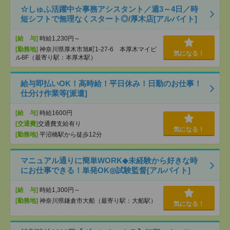
☆しゅふ活躍中☆事務アシスタント／週3～4日／時
短シフトで無理なくスタート◎/厚木店[アルバイト]
[給 与]
時給1,230円～
[勤務地]
神奈川県厚木市旭町1-27-6 本厚木マイビ
気になる！
ル8F（最寄り駅：本厚木駅）
給与即払いOK！高時給！平日休み！日勤のお仕事！
仕分け作業等[派遣]
[給 与]
時給1600円
[交通費]
交通費支給有り
気になる！
[勤務地]
平沼橋駅から徒歩12分
マニュアル通りに簡単WORK◆未経験から好きな時
にお仕事できる！単発OK◎試験監督[アルバイト]
[給 与]
時給1,300円～
[勤務地]
神奈川県鎌倉市大船（最寄り駅：大船駅）
気になる！