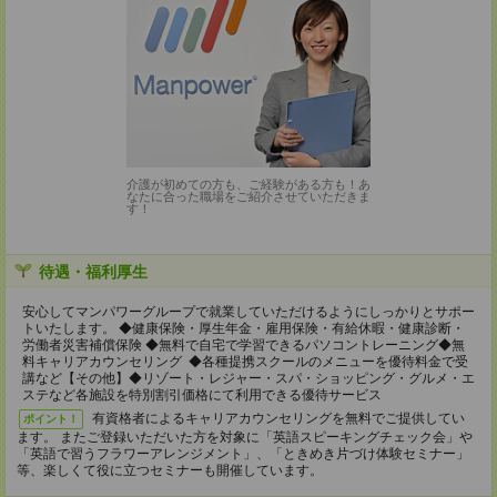
介護が初めての方も、ご経験がある方も！あ
なたに合った職場をご紹介させていただきま
す！
待遇・福利厚生
安心してマンパワーグループで就業していただけるようにしっかりとサポー
トいたします。 ◆健康保険・厚生年金・雇用保険・有給休暇・健康診断・
労働者災害補償保険 ◆無料で自宅で学習できるパソコントレーニング◆無
料キャリアカウンセリング ◆各種提携スクールのメニューを優待料金で受
講など【その他】◆リゾート・レジャー・スパ・ショッピング・グルメ・エ
ステなど各施設を特別割引価格にて利用できる優待サービス
有資格者によるキャリアカウンセリングを無料でご提供してい
ポイント！
ます。 またご登録いただいた方を対象に「英語スピーキングチェック会」や
「英語で習うフラワーアレンジメント」、「ときめき片づけ体験セミナー」
等、楽しくて役に立つセミナーも開催しています。