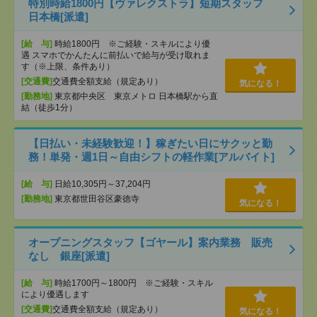
特別時給1800円【ヴァレクストラ】短期スタッフ
日本橋[派遣]
[給 与]
時給1800円 ※ご経験・スキルにより優
遇 スマホでかんたんに前払いで給与が受け取れま
す（※上限、条件あり）
[交通費]
交通費全額支給（規定あり）
気になる！
[勤務地]
東京都中央区 東京メトロ 日本橋駅から直
結（徒歩1分）
【日払い・未経験歓迎！】稼ぎたい日にサクッと勤
務！単発・週1日～自由シフトの軽作業[アルバイト]
[給 与]
日給10,305円～37,204円
[勤務地]
東京都世田谷区豪徳寺
気になる！
オープニングスタッフ【ゴヤール】案内業務 販売
なし 銀座[派遣]
[給 与]
時給1700円～1800円 ※ご経験・スキル
により優遇します
[交通費]
交通費全額支給（規定あり）
気になる！