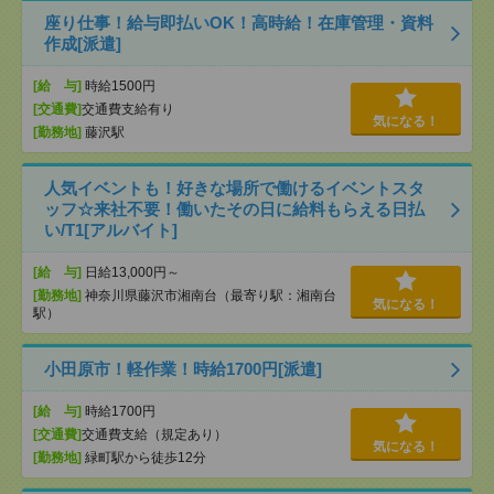
座り仕事！給与即払いOK！高時給！在庫管理・資料
作成[派遣]
[給 与]
時給1500円
[交通費]
交通費支給有り
気になる！
[勤務地]
藤沢駅
人気イベントも！好きな場所で働けるイベントスタ
ッフ☆来社不要！働いたその日に給料もらえる日払
い/T1[アルバイト]
[給 与]
日給13,000円～
[勤務地]
神奈川県藤沢市湘南台（最寄り駅：湘南台
気になる！
駅）
小田原市！軽作業！時給1700円[派遣]
[給 与]
時給1700円
[交通費]
交通費支給（規定あり）
気になる！
[勤務地]
緑町駅から徒歩12分