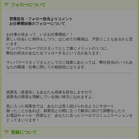
フォローについて
営業担当・フォロー担当よりコメント
お仕事開始後のフォローについて
お仕事が決まって、いざお仕事開始！！
新しい出会いに期待もしつつ、はじめての職場は、戸惑うこともあるかと思
います。
マンパワーグループのスタッフとして働くメリットの１つに、
弊社の担当があなたをフォローするという点があります。
マンパワースタッフさんとしてのご就業にあたっては、弊社担当がいつもあ
なたの職場・仕事に関しての相談役になります。
就業先（派遣先）もあなたも両者を担当しますので、
就業先の環境も理解している強い味方になれますよ。
気に入った就業先では、あなたは長く続けられるようにサポート
困ったことがあれば、就業先との間に立って解決に向けて調整をしたり
お電話やメール・対面など あなたに合ったツールでコミュニケーションを
とってまいります！
登録について