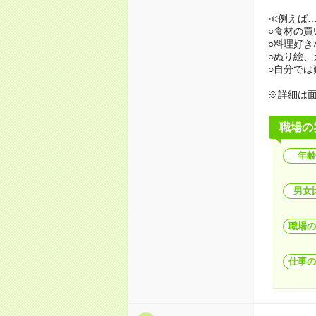
≪例えば
○食材の
○料理好
○ぬり絵
○自分で
※詳細は
職場の
年齢
男女
職場の
仕事の