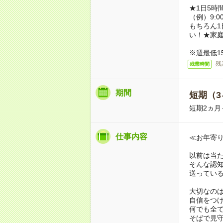
★1日5時
（例）9:0
もちろん1
い！★家
※週最低1
残
残業時間
期間
短期（3
短期2ヵ
仕事内容
≪お年寄
以前は当
そんな認
送ってい
大切なの
自信をつ
何でも全
そばで見