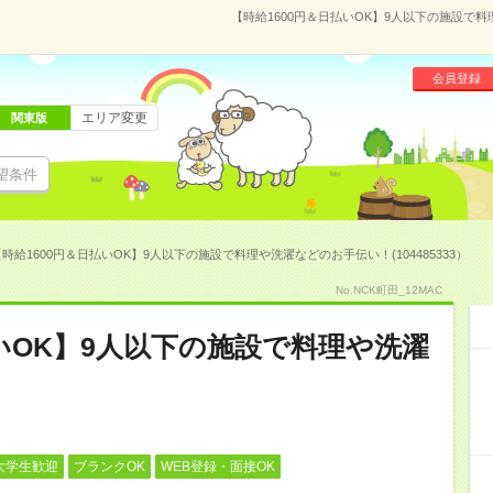
【時給1600円＆日払いOK】9人以下の施設で料
会員登録
エリア変更
関東版
望条件
時給1600円＆日払いOK】9人以下の施設で料理や洗濯などのお手伝い！(104485333）
No.NCK町田_12MAC
払いOK】9人以下の施設で料理や洗濯
大学生歓迎
ブランクOK
WEB登録・面接OK