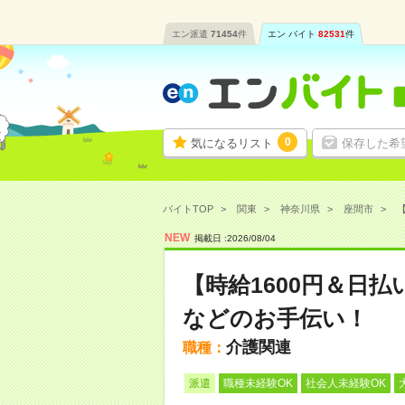
エン派遣
71454
件
エン バイト
82531
件
0
気になるリスト
保存した希
バイトTOP
関東
神奈川県
座間市
【
NEW
掲載日 :
2026
/
08
/
04
【時給1600円＆日
などのお手伝い！
介護関連
職種：
派遣
職種未経験OK
社会人未経験OK