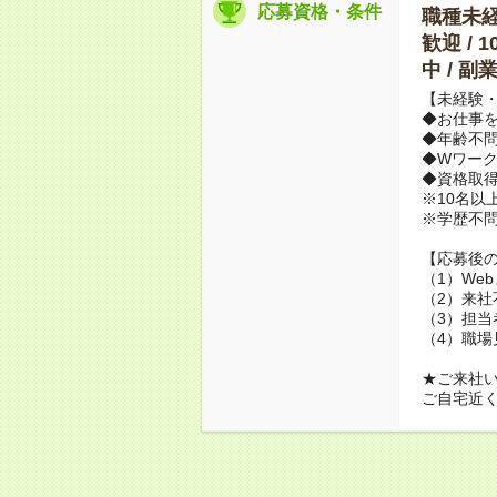
応募資格・条件
職種未経験
歓迎 / 
中 / 
【未経験・
◆お仕事を
◆年齢不
◆Wワーク
◆資格取
※10名以
※学歴不
【応募後
（1）We
（2）来社
（3）担当
（4）職場
★ご来社
ご自宅近