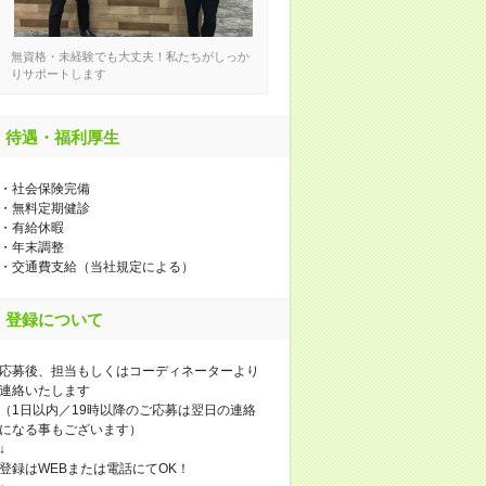
無資格・未経験でも大丈夫！私たちがしっか
りサポートします
待遇・福利厚生
・社会保険完備
・無料定期健診
・有給休暇
・年末調整
・交通費支給（当社規定による）
登録について
応募後、担当もしくはコーディネーターより
連絡いたします
（1日以内／19時以降のご応募は翌日の連絡
になる事もございます）
↓
登録はWEBまたは電話にてOK！