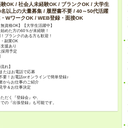
OK / 社会人未経験OK / ブランクOK / 大学生
10名以上の大量募集 / 履歴書不要 / 40～50代活躍
副業・WワークOK / WEB登録・面接OK
無資格OK】【大学生活躍中】
始めた方の60％が未経験！
問！ブランクのある方も歓迎！
・副業OK
得支援あり
上採用予定
問
の流れ】
bまたはお電話で応募
不要！お電話orオンラインで簡単登録♪
者からお仕事のご紹介
見学＆お仕事決定
いただく『登録会』や、
くでの『出張登録』も可能です。