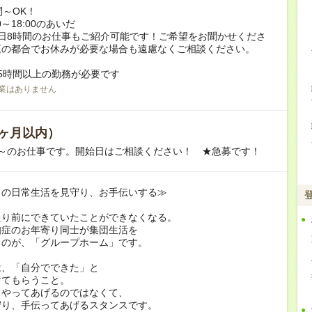
間～OK！
0～18:00のあいだ
日8時間のお仕事もご紹介可能です！ご希望をお聞かせくださ
庭の都合でお休みが必要な場合も遠慮なくご相談ください。
5時間以上の勤務が必要です
業はありません
ヶ月以内）
月～のお仕事です。開始日はご相談ください！ ★急募です！
りの日常生活を見守り、お手伝いする≫
たり前にできていたことができなくなる。
知症のお年寄り同士が集団生活を
るのが、「グループホーム」です。
は、「自分でできた」と
けてもらうこと。
てやってあげるのではなくて、
守り、手伝ってあげるスタンスです。