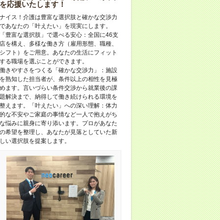
を応援いたします！
ナイス！介護は豊富な選択肢と確かな交渉力
であなたの「叶えたい」を現実にします。
「豊富な選択肢」で選べる安心：全国に46支
店を構え、多様な働き方（雇用形態、職種、
シフト）をご用意。あなたの生活にフィット
する職場を選ぶことができます。
働きやすさをつくる「確かな交渉力」：施設
を熟知した担当者が、条件以上の相性を見極
めます。言いづらい条件交渉から就業後の課
題解決まで、納得して働き続けられる環境を
整えます。「叶えたい」への深い理解：体力
的な不安やご家庭の事情など一人で抱えがち
な悩みに親身に寄り添います。プロがあなた
の希望を整理し、あなたが見落としていた新
しい選択肢を提案します。