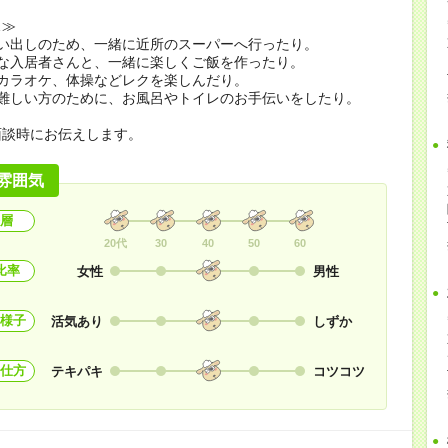
…≫
買い出しのため、一緒に近所のスーパーへ行ったり。
きな入居者さんと、一緒に楽しくご飯を作ったり。
、カラオケ、体操などレクを楽しんだり。
は難しい方のために、お風呂やトイレのお手伝いをしたり。
面談時にお伝えします。
雰囲気
層
20代
30
40
50
60
比率
女性
男性
様子
活気あり
しずか
仕方
テキパキ
コツコツ