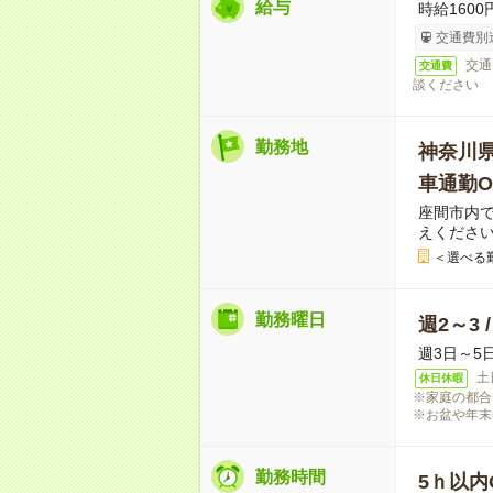
給与
時給160
交通費別
交通
交通費
談ください
勤務地
神奈川
車通勤O
座間市内
えくださ
＜選べる
勤務曜日
週2～3 
週3日～5
土
休日休暇
※家庭の都合
※お盆や年末
勤務時間
5ｈ以内O