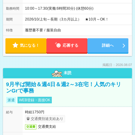
10:00～17:30(実働:6時間30分) (休憩60分)
勤務時間
2026/10/上旬～長期（3カ月以上） ★10月～OK！
期間
履歴書不要
/
服装自由
特徴
気になる！
応募する
詳細へ
掲載日：2026.08.07
未読
9月半ば開始＆週4日＆週2～3在宅！人気のキリ
ンGrで事務
派遣
WEB登録・面接OK
時給1750円
給与
交通費別途支給あり
交通費支給
交通費