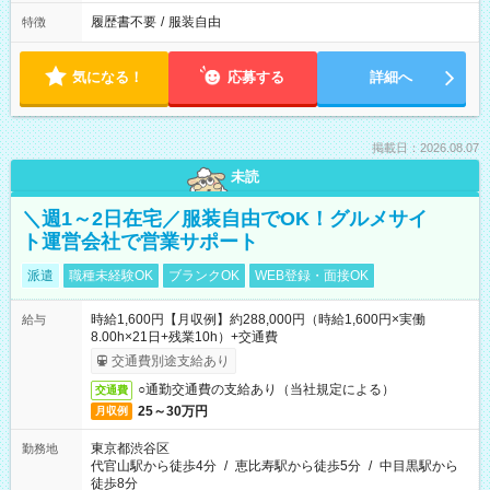
履歴書不要
/
服装自由
特徴
気になる！
応募する
詳細へ
掲載日：2026.08.07
未読
＼週1～2日在宅／服装自由でOK！グルメサイ
ト運営会社で営業サポート
派遣
職種未経験OK
ブランクOK
WEB登録・面接OK
時給1,600円【月収例】約288,000円（時給1,600円×実働
給与
8.00h×21日+残業10h）+交通費
交通費別途支給あり
○通勤交通費の支給あり（当社規定による）
交通費
25～30万円
月収例
東京都渋谷区
勤務地
代官山駅から徒歩4分
/
恵比寿駅から徒歩5分
/
中目黒駅から
徒歩8分