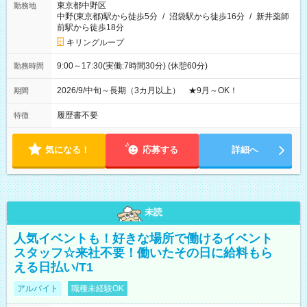
東京都中野区
勤務地
中野(東京都)駅から徒歩5分
/
沼袋駅から徒歩16分
/
新井薬師
前駅から徒歩18分
キリングループ
9:00～17:30(実働:7時間30分) (休憩60分)
勤務時間
2026/9/中旬～長期（3カ月以上） ★9月～OK！
期間
履歴書不要
特徴
気になる！
応募する
詳細へ
未読
人気イベントも！好きな場所で働けるイベント
スタッフ☆来社不要！働いたその日に給料もら
える日払い/T1
アルバイト
職種未経験OK