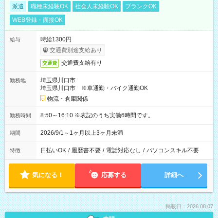
派遣
職種未経験OK
社会人未経験OK
ブランクOK
WEB登録・面接OK
時給1300円
給与
交通費別途支給あり
交通費支給有り
交通費
埼玉県川口市
勤務地
埼玉県川口市 ※車通勤・バイク通勤OK
物流・倉庫関係
8:50～16:10 ※表記のうち実働6時間です。
勤務時間
2026/9/1～1ヶ月以上3ヶ月未満
期間
日払いOK
/
履歴書不要
/
電話対応なし
/
パソコンスキル不要
特徴
気になる！
応募する
詳細へ
掲載日：2026.08.07