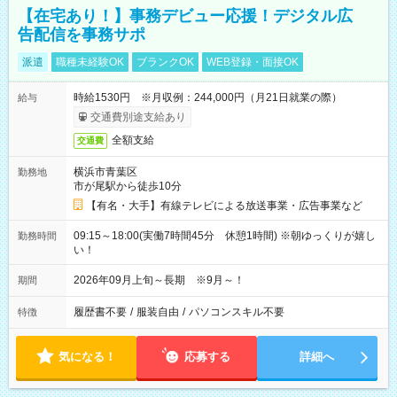
【在宅あり！】事務デビュー応援！デジタル広
告配信を事務サポ
派遣
職種未経験OK
ブランクOK
WEB登録・面接OK
時給1530円 ※月収例：244,000円（月21日就業の際）
給与
交通費別途支給あり
全額支給
交通費
横浜市青葉区
勤務地
市が尾駅から徒歩10分
【有名・大手】有線テレビによる放送事業・広告事業など
09:15～18:00(実働7時間45分 休憩1時間) ※朝ゆっくりが嬉し
勤務時間
い！
2026年09月上旬～長期 ※9月～！
期間
履歴書不要
/
服装自由
/
パソコンスキル不要
特徴
気になる！
応募する
詳細へ