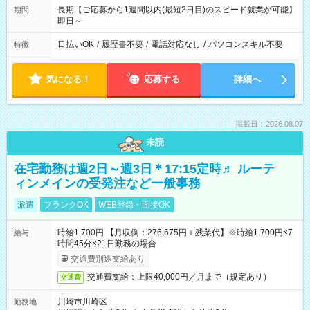
長期【ご応募から1週間以内(最短2日目)のスピード就業が可能】
期間
即日～
日払いOK
/
履歴書不要
/
電話対応なし
/
パソコンスキル不要
特徴
気になる！
応募する
詳細へ
掲載日：2026.08.07
未読
在宅勤務は週2日～週3日＊17:15定時♬ ルーテ
ィンメインの受発注など一般事務
派遣
ブランクOK
WEB登録・面接OK
時給1,700円 【月収例：276,675円＋残業代】※時給1,700円×7
給与
時間45分×21日勤務の場合
交通費別途支給あり
交通費支給：上限40,000円／月まで（規定あり）
交通費
川崎市川崎区
勤務地