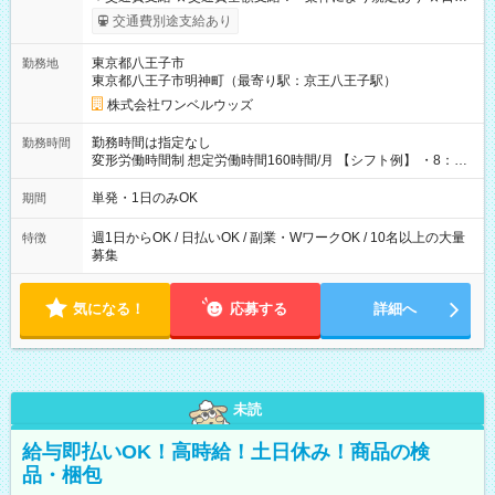
いOK！（規定あり） ┗働いたその日に現金GET♪ お仕事後はコ
交通費別途支給あり
ンビニATMから 日払い分を引き落とせます！ 【試用期間】試
用期間なし
東京都八王子市
勤務地
東京都八王子市明神町（最寄り駅：京王八王子駅）
株式会社ワンベルウッズ
勤務時間は指定なし
勤務時間
変形労働時間制 想定労働時間160時間/月 【シフト例】 ・8：00
～21：00
単発・1日のみOK
期間
週1日からOK / 日払いOK / 副業・WワークOK / 10名以上の大量
特徴
募集
気になる！
応募する
詳細へ
未読
給与即払いOK！高時給！土日休み！商品の検
品・梱包