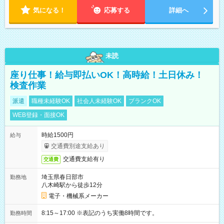
気になる！
応募する
詳細へ
未読
座り仕事！給与即払いOK！高時給！土日休み！
検査作業
派遣
職種未経験OK
社会人未経験OK
ブランクOK
WEB登録・面接OK
時給1500円
給与
交通費別途支給あり
交通費支給有り
交通費
埼玉県春日部市
勤務地
八木崎駅から徒歩12分
電子・機械系メーカー
8:15～17:00 ※表記のうち実働8時間です。
勤務時間