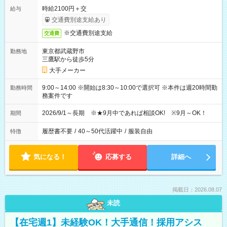
時給2100円＋交
給与
交通費別途支給あり
※交通費別途支給
交通費
東京都武蔵野市
勤務地
三鷹駅から徒歩5分
大手メーカー
9:00～14:00 ※開始は8:30～10:00で選択可 ※本件は週20時間勤
勤務時間
務案件です
2026/9/1～長期 ※★9月中であれば相談OK! ※9月～OK！
期間
履歴書不要
/
40～50代活躍中
/
服装自由
特徴
気になる！
応募する
詳細へ
掲載日：2026.08.07
未読
【在宅週1】未経験OK！大手通信！採用アシス