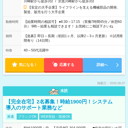
川崎駅から徒歩3分
/
京急川崎駅から徒歩3分
【安定の大手企業】ライフラインを支える機械部品の開発、
製造、販売を行う大手企業
【始業時間の相談可】 ●8:30～17:15 （実働7時間45分／休憩60
勤務時間
分） 9時～始業も相談できます！ お気軽にご相談下さいね
【急募】即日～長期（初回1ヶ月、以降2～3ヶ月更新） ※試用期
期間
間有り（14日間）
40～50代活躍中
特徴
気になる！
応募する
詳細へ
掲載日：2026.08.07
未読
【完全在宅】2名募集！時給1900円！システム
導入のサポート業務など
派遣
ブランクOK
WEB登録・面接OK