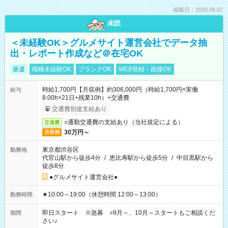
掲載日：2026.08.07
未読
＜未経験OK＞グルメサイト運営会社でデータ抽
出・レポート作成など＠在宅OK
派遣
職種未経験OK
ブランクOK
WEB登録・面接OK
時給1,700円【月収例】約306,000円（時給1,700円×実働
給与
8.00h×21日+残業10h）+交通費
交通費別途支給あり
○通勤交通費の支給あり（当社規定による）
交通費
30万円～
月収例
東京都渋谷区
勤務地
代官山駅から徒歩4分
/
恵比寿駅から徒歩5分
/
中目黒駅から
徒歩8分
●グルメサイト運営会社●
★10:00～19:00（休憩時間 12:00～13:00）
勤務時間
即日スタート ※急募 ○9月～、10月～スタートもご相談くだ
期間
さい♪