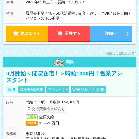
2026年09月上旬～長期 ※9月～！
期間
履歴書不要
/
40～50代活躍中
/
副業・WワークOK
/
服装自由
/
特徴
パソコンスキル不要
気になる！
応募する
詳細へ
掲載日：2026.08.07
未読
9月開始＜ほぼ在宅！＞時給1900円！営業アシ
スタント
派遣
職種未経験OK
ブランクOK
WEB登録・面接OK
時給1900円 月収例 152,000円
給与
交通費別途支給あり
全額支給
交通費
15～20万円
月収例
東京都港区
勤務地
赤坂見附駅から徒歩5分
/
永田町駅から徒歩5分