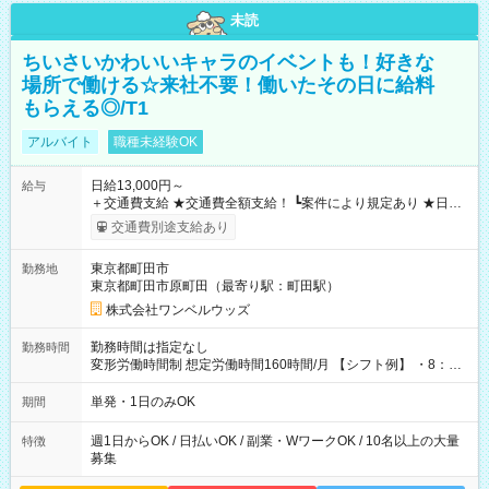
未読
ちいさいかわいいキャラのイベントも！好きな
場所で働ける☆来社不要！働いたその日に給料
もらえる◎/T1
アルバイト
職種未経験OK
日給13,000円～
給与
＋交通費支給 ★交通費全額支給！ ┗案件により規定あり ★日払
いOK！（規定あり） ┗働いたその日に現金GET♪ お仕事後はコ
交通費別途支給あり
ンビニATMから 日払い分を引き落とせます！ 【試用期間】試
用期間なし
東京都町田市
勤務地
東京都町田市原町田（最寄り駅：町田駅）
株式会社ワンベルウッズ
勤務時間は指定なし
勤務時間
変形労働時間制 想定労働時間160時間/月 【シフト例】 ・8：00
～21：00
単発・1日のみOK
期間
週1日からOK / 日払いOK / 副業・WワークOK / 10名以上の大量
特徴
募集