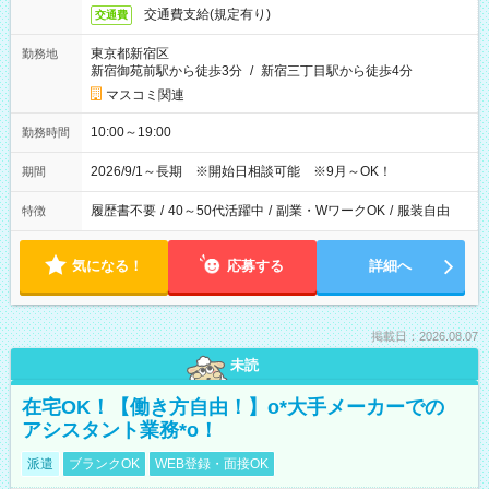
交通費支給(規定有り)
交通費
東京都新宿区
勤務地
新宿御苑前駅から徒歩3分
/
新宿三丁目駅から徒歩4分
マスコミ関連
10:00～19:00
勤務時間
2026/9/1～長期 ※開始日相談可能 ※9月～OK！
期間
履歴書不要
/
40～50代活躍中
/
副業・WワークOK
/
服装自由
特徴
気になる！
応募する
詳細へ
掲載日：2026.08.07
未読
在宅OK！【働き方自由！】o*大手メーカーでの
アシスタント業務*o！
派遣
ブランクOK
WEB登録・面接OK