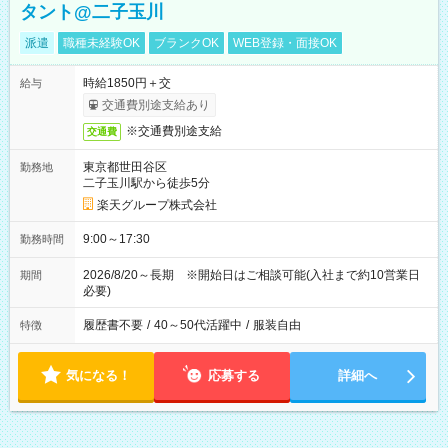
タント@二子玉川
派遣
職種未経験OK
ブランクOK
WEB登録・面接OK
時給1850円＋交
給与
交通費別途支給あり
※交通費別途支給
交通費
東京都世田谷区
勤務地
二子玉川駅から徒歩5分
楽天グループ株式会社
9:00～17:30
勤務時間
2026/8/20～長期 ※開始日はご相談可能(入社まで約10営業日
期間
必要)
履歴書不要
/
40～50代活躍中
/
服装自由
特徴
気になる！
応募する
詳細へ