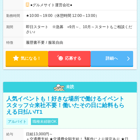
●グルメサイト運営会社●
★10:00～19:00（休憩時間 12:00～13:00）
勤務時間
即日スタート ※急募 ○9月～、10月～スタートもご相談くだ
期間
さい♪
履歴書不要
/
服装自由
特徴
気になる！
応募する
詳細へ
未読
人気イベントも！好きな場所で働けるイベント
スタッフ☆来社不要！働いたその日に給料もら
える日払い/T1
アルバイト
職種未経験OK
日給13,000円～
給与
＋交通費支給 ★交通費全額支給！ ┗案件により規定あり ★日払