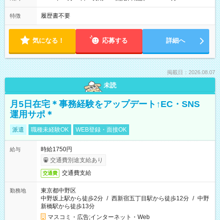
履歴書不要
特徴
気になる！
応募する
詳細へ
掲載日：2026.08.07
未読
月5日在宅＊事務経験をアップデート↑EC・SNS
運用サポ＊
派遣
職種未経験OK
WEB登録・面接OK
時給1750円
給与
交通費別途支給あり
交通費支給
交通費
東京都中野区
勤務地
中野坂上駅から徒歩2分
/
西新宿五丁目駅から徒歩12分
/
中野
新橋駅から徒歩13分
マスコミ・広告;インターネット・Web