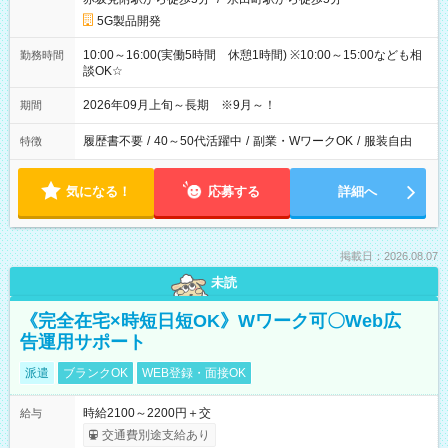
5G製品開発
10:00～16:00(実働5時間 休憩1時間) ※10:00～15:00なども相
勤務時間
談OK☆
2026年09月上旬～長期 ※9月～！
期間
履歴書不要
/
40～50代活躍中
/
副業・WワークOK
/
服装自由
特徴
気になる！
応募する
詳細へ
掲載日：2026.08.07
未読
《完全在宅×時短日短OK》Wワーク可〇Web広
告運用サポート
派遣
ブランクOK
WEB登録・面接OK
時給2100～2200円＋交
給与
交通費別途支給あり