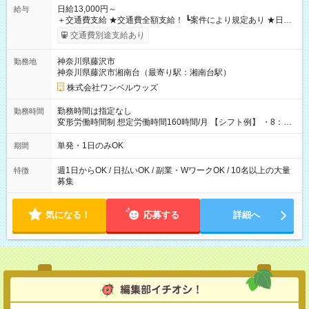
日給13,000円～
給与
＋交通費支給 ★交通費全額支給！ ┗案件により規定あり ★日払
いOK！（規定あり） ┗働いたその日に現金GET♪ お仕事後はコ
交通費別途支給あり
ンビニATMから 日払い分を引き落とせます！ 【試用期間】試
用期間なし
神奈川県藤沢市
勤務地
神奈川県藤沢市湘南台（最寄り駅：湘南台駅）
株式会社ワンベルウッズ
勤務時間は指定なし
勤務時間
変形労働時間制 想定労働時間160時間/月 【シフト例】 ・8：00
～21：00
単発・1日のみOK
期間
週1日からOK / 日払いOK / 副業・WワークOK / 10名以上の大量
特徴
募集
気になる！
応募する
詳細へ