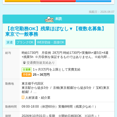
掲載日：2026.08.07
未読
【在宅勤務OK】残業ほぼなし▼【複数名募集】
東京で一般事務
派遣
ブランクOK
WEB登録・面接OK
時給1730円 月収例 28万円 時給1730円×実働8h×週5日×4週
給与
+残業5h ※月収例を保証するものではありません。※給与即受
取りサービス利用可（利用条件有）
交通費別途支給あり
1ヶ月3万円を上限として実費支給
交通費
25～30万円
月収例
東京都千代田区
勤務地
東京駅から徒歩3分
/
京橋(東京都)駅から徒歩5分
/
宝町(東京
都)駅
/
…
人材派遣・紹介業
09:00-18:00（休憩60分）実働8時間（残業少なめ！）
勤務時間
2026年10月01日～長期 ※開始日相談OK ※10月～！
期間