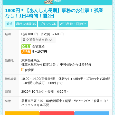
未読
1800円＊【あんしん長期】事務のお仕事！残業
なし！1日4時間！週2日
派遣
職種未経験OK
ブランクOK
WEB登録・面接OK
時給1800円 月収例 57,600円
給与
交通費別途支給あり
全額支給
交通費
5～10万円
月収例
東京都練馬区
勤務地
都立家政駅から徒歩13分
/
中村橋駅から徒歩14分
保育園
10:00～14:00(実働4時間 休憩なし) ※9時半～17時の中で3時間
勤務時間
～4時間で相談可 #15時まで
2026年10月上旬～長期 ※10月～！
期間
履歴書不要
/
40～50代活躍中
/
副業・WワークOK
/
服装自由
/
特徴
パソコンスキル不要