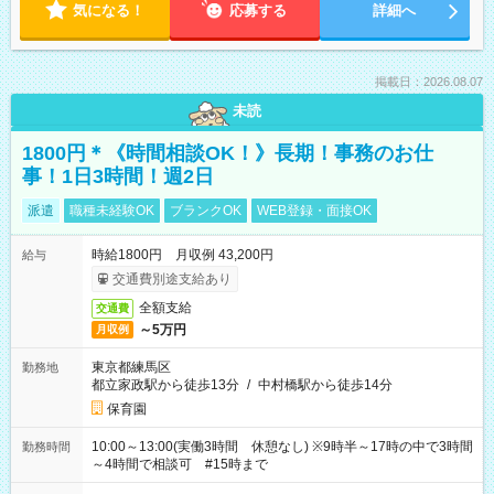
気になる！
応募する
詳細へ
掲載日：2026.08.07
未読
1800円＊《時間相談OK！》長期！事務のお仕
事！1日3時間！週2日
派遣
職種未経験OK
ブランクOK
WEB登録・面接OK
時給1800円 月収例 43,200円
給与
交通費別途支給あり
全額支給
交通費
～5万円
月収例
東京都練馬区
勤務地
都立家政駅から徒歩13分
/
中村橋駅から徒歩14分
保育園
10:00～13:00(実働3時間 休憩なし) ※9時半～17時の中で3時間
勤務時間
～4時間で相談可 #15時まで