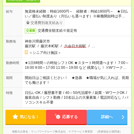
無資格未経験：時給1600円～ 経験者：時給1800円～ ★日払
給与
い／週払い制度あり（月払いも選べます）※稼働開始時は手続き
完了次第のお支払いとなります。
交通費別途支給あり
交通費全額支給※規定有
交通費
神奈川県藤沢市
勤務地
藤沢駅
/
藤沢本町駅
/
六会日大前駅
/
…
＜シニア向け施設＞
★1日6時間～の時短シフトOK ★スタート時間選べます！ 7:00～
勤務時間
16:00 9:00～17:00 11:00～19:00 など 残業なし！ ※Wワークの
場合、他のお仕事と合わせ週40時間超の就業はご案内できませ
ん ※法令に基づき、週20時間以上勤務は社会保険への加入対象
開始日はご相談ください！ ★急募 ★職場が気に入れば、長期
期間
となります ※労働者派遣法（日雇い派遣の原則禁止）により、
でも働けます！
短時間・短期間の就業はご案内が難しい場合があります
日払いOK
/
履歴書不要
/
40～50代活躍中
/
副業・WワークOK
/
特徴
服装自由
/
シフト勤務
/
10名以上の大量募集
/
電話対応なし
/
パ
ソコンスキル不要
気になる！
応募する
詳細へ
掲載元企業名
マンパワーグループ株式会社 ケアサービス事業部 （医療福祉介護関連）