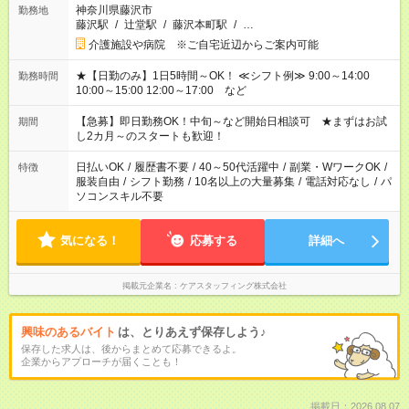
神奈川県藤沢市
勤務地
藤沢駅
/
辻堂駅
/
藤沢本町駅
/
…
介護施設や病院 ※ご自宅近辺からご案内可能
★【日勤のみ】1日5時間～OK！ ≪シフト例≫ 9:00～14:00
勤務時間
10:00～15:00 12:00～17:00 など
【急募】即日勤務OK！中旬～など開始日相談可 ★まずはお試
期間
し2カ月～のスタートも歓迎！
日払いOK
/
履歴書不要
/
40～50代活躍中
/
副業・WワークOK
/
特徴
服装自由
/
シフト勤務
/
10名以上の大量募集
/
電話対応なし
/
パ
ソコンスキル不要
気になる！
応募する
詳細へ
掲載元企業名
ケアスタッフィング株式会社
興味のあるバイト
は、とりあえず保存しよう♪
保存した求人は、後からまとめて応募できるよ。
企業からアプローチが届くことも！
掲載日：2026.08.07