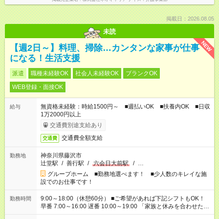
掲載日：2026.08.05
未読
NEW
【週2日～】料理、掃除…カンタンな家事が仕事
になる！生活支援
派遣
職種未経験OK
社会人未経験OK
ブランクOK
WEB登録・面接OK
無資格未経験：時給1500円～ ■週払いOK ■扶養内OK ■日収
給与
1万2000円以上
交通費別途支給あり
交通費全額支給
交通費
神奈川県藤沢市
勤務地
辻堂駅
/
善行駅
/
六会日大前駅
/
…
グループホーム ■勤務地選べます！ ■少人数のキレイな施
設でのお仕事です！
9:00～18:00（休憩60分） ■ご希望があれば下記シフトもOK！
勤務時間
早番 7:00～16:00 遅番 10:00～19:00 「家族と休みを合わせた
い」 「余裕を持って夕飯の準備がしたい」 「できれば残業はし