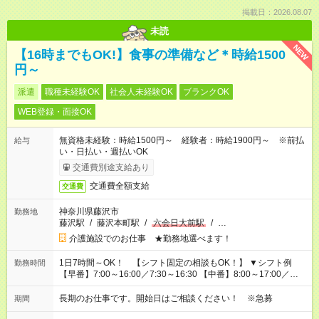
掲載日：2026.08.07
未読
NEW
【16時までもOK!】食事の準備など＊時給1500
円～
派遣
職種未経験OK
社会人未経験OK
ブランクOK
WEB登録・面接OK
無資格未経験：時給1500円～ 経験者：時給1900円～ ※前払
給与
い・日払い・週払いOK
交通費別途支給あり
交通費全額支給
交通費
神奈川県藤沢市
勤務地
藤沢駅
/
藤沢本町駅
/
六会日大前駅
/
…
介護施設でのお仕事 ★勤務地選べます！
1日7時間～OK！ 【シフト固定の相談もOK！】 ▼シフト例
勤務時間
【早番】7:00～16:00／7:30～16:30 【中番】8:00～17:00／
9:00～18:00 【遅番】11:00～20:00／13:00～22:00
長期のお仕事です。開始日はご相談ください！ ※急募
期間