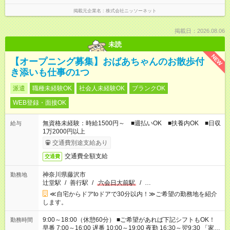
掲載元企業名
株式会社ニッソーネット
掲載日：2026.08.06
未読
NEW
【オープニング募集】おばあちゃんのお散歩付
き添いも仕事の1つ
派遣
職種未経験OK
社会人未経験OK
ブランクOK
WEB登録・面接OK
無資格未経験：時給1500円～ ■週払いOK ■扶養内OK ■日収
給与
1万2000円以上
交通費別途支給あり
交通費全額支給
交通費
神奈川県藤沢市
勤務地
辻堂駅
/
善行駅
/
六会日大前駅
/
…
≪自宅からドアtoドアで30分以内！≫ご希望の勤務地を紹介
します。
9:00～18:00（休憩60分） ■ご希望があれば下記シフトもOK！
勤務時間
早番 7:00～16:00 遅番 10:00～19:00 夜勤 16:30～翌9:30 「家族