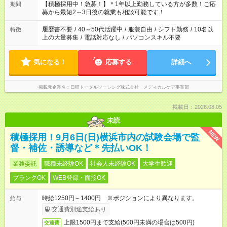
たくない」 など、ご希望を教えてくださいね。 ※Wワーク希望
【積極採用中！急募！】＊1年以上勤務している方が多数！ご応
期間
の方へ 今ご覧のお仕事で希望する勤務時間と、もう1つのお仕事
募から最短2～3日後の就業も相談可能です！
の勤務時間。 合計で週40時間を超える場合は応募できません。
履歴書不要
/
40～50代活躍中
/
服装自由
/
シフト勤務
/
10名以
特徴
上の大量募集
/
電話対応なし
/
パソコンスキル不要
気になる！
応募する
詳細へ
掲載元企業名
日研トータルソーシング株式会社 メディカルケア事業部
掲載日：2026.08.05
未読
NEW
積極採用！9月6日(日)横浜市内の試験会場で監
督・補佐・誘導など＊先払いOK！
業務委託
職種未経験OK
社会人未経験OK
大学生歓迎
ブランクOK
WEB登録・面接OK
時給1250円～1400円 ※ポジションにより異なります。
給与
交通費別途支給あり
上限1500円まで支給(500円未満の場合は500円)
交通費