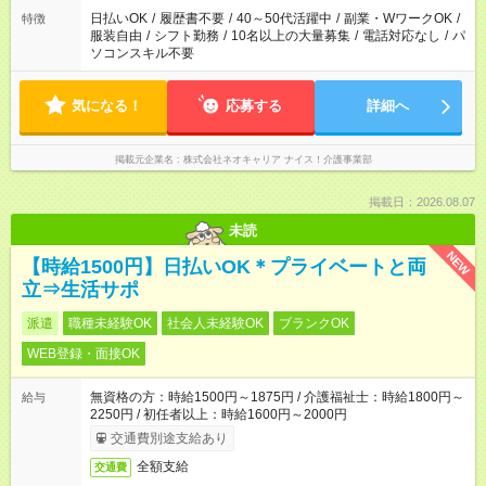
日払いOK
/
履歴書不要
/
40～50代活躍中
/
副業・WワークOK
/
特徴
服装自由
/
シフト勤務
/
10名以上の大量募集
/
電話対応なし
/
パ
ソコンスキル不要
気になる！
応募する
詳細へ
掲載元企業名
株式会社ネオキャリア ナイス！介護事業部
掲載日：2026.08.07
未読
NEW
【時給1500円】日払いOK＊プライベートと両
立⇒生活サポ
派遣
職種未経験OK
社会人未経験OK
ブランクOK
WEB登録・面接OK
無資格の方：時給1500円～1875円 / 介護福祉士：時給1800円～
給与
2250円 / 初任者以上：時給1600円～2000円
交通費別途支給あり
全額支給
交通費