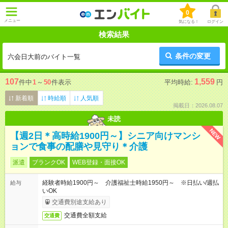
0
メニュー
気になる！
ログイン
検索結果
条件の変更
六会日大前のバイト一覧
107
1,559
件中
1
～
50
件表示
平均時給:
円
新着順
時給順
人気順
掲載日：2026.08.07
未読
NEW
【週2日＊高時給1900円～】シニア向けマンシ
ョンで食事の配膳や見守り＊介護
派遣
ブランクOK
WEB登録・面接OK
経験者時給1900円～ 介護福祉士時給1950円～ ※日払い/週払
給与
いOK
交通費別途支給あり
交通費全額支給
交通費