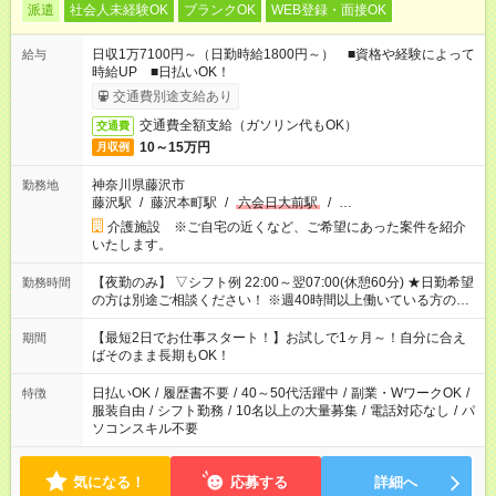
派遣
社会人未経験OK
ブランクOK
WEB登録・面接OK
日収1万7100円～（日勤時給1800円～） ■資格や経験によって
給与
時給UP ■日払いOK！
交通費別途支給あり
交通費全額支給（ガソリン代もOK）
交通費
10～15万円
月収例
神奈川県藤沢市
勤務地
藤沢駅
/
藤沢本町駅
/
六会日大前駅
/
…
介護施設 ※ご自宅の近くなど、ご希望にあった案件を紹介
いたします。
【夜勤のみ】 ▽シフト例 22:00～翌07:00(休憩60分) ★日勤希望
勤務時間
の方は別途ご相談ください！ ※週40時間以上働いている方のW
ワークはNG
【最短2日でお仕事スタート！】お試しで1ヶ月～！自分に合え
期間
ばそのまま長期もOK！
日払いOK
/
履歴書不要
/
40～50代活躍中
/
副業・WワークOK
/
特徴
服装自由
/
シフト勤務
/
10名以上の大量募集
/
電話対応なし
/
パ
ソコンスキル不要
気になる！
応募する
詳細へ