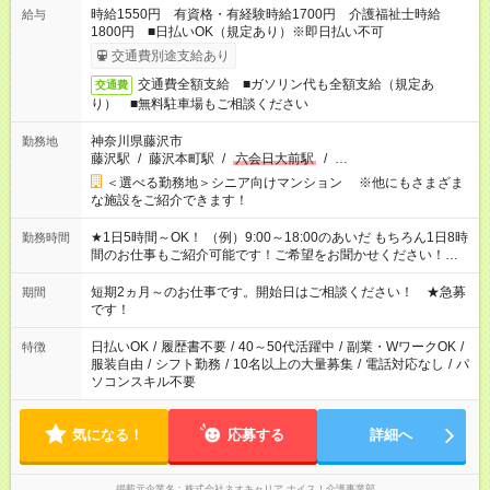
時給1550円 有資格・有経験時給1700円 介護福祉士時給
給与
1800円 ■日払いOK（規定あり）※即日払い不可
交通費別途支給あり
交通費全額支給 ■ガソリン代も全額支給（規定あ
交通費
り） ■無料駐車場もご相談ください
神奈川県藤沢市
勤務地
藤沢駅
/
藤沢本町駅
/
六会日大前駅
/
…
＜選べる勤務地＞シニア向けマンション ※他にもさまざま
な施設をご紹介できます！
★1日5時間～OK！ （例）9:00～18:00のあいだ もちろん1日8時
勤務時間
間のお仕事もご紹介可能です！ご希望をお聞かせください！★家
庭の都合でお休みが必要な場合も遠慮なくご相談ください。 ※
週最低15時間以上の勤務が必要です
短期2ヵ月～のお仕事です。開始日はご相談ください！ ★急募
期間
です！
日払いOK
/
履歴書不要
/
40～50代活躍中
/
副業・WワークOK
/
特徴
服装自由
/
シフト勤務
/
10名以上の大量募集
/
電話対応なし
/
パ
ソコンスキル不要
気になる！
応募する
詳細へ
掲載元企業名
株式会社ネオキャリア ナイス！介護事業部