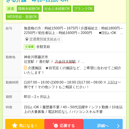
派遣
職種未経験OK
社会人未経験OK
ブランクOK
WEB登録・面接OK
無資格の方：時給1500円～1875円 / 介護福祉士：時給1800円～
給与
2250円 / 初任者以上：時給1600円～2000円 ■日払いOK ■
日収例：1万2000円（時給1500円×8h）
交通費別途支給あり
全額支給
交通費
神奈川県藤沢市
勤務地
辻堂駅
/
善行駅
/
六会日大前駅
/
…
介護施設 ★自宅近くの施設など、ご希望に合わせてご紹介
いたします！
(1)07:00～16:00 (2)09:00～18:00 (3)17:00～09:00 ※ 上記は一
勤務時間
例です！その他シフトもご相談ください！
即日～2ヶ月以上
期間
日払いOK
/
履歴書不要
/
40～50代活躍中
/
シフト勤務
/
10名以
特徴
上の大量募集
/
電話対応なし
/
パソコンスキル不要
気になる！
応募する
詳細へ