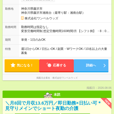
ンビニATMから 日払い分を引き落とせます！ 【試用期間】試
用期間なし
神奈川県藤沢市
勤務地
神奈川県藤沢市湘南台（最寄り駅：湘南台駅）
株式会社ワンベルウッズ
勤務時間は指定なし
勤務時間
変形労働時間制 想定労働時間160時間/月 【シフト例】 ・8：00
～21：00
単発・1日のみOK
期間
週1日からOK / 日払いOK / 副業・WワークOK / 10名以上の大量
特徴
募集
気になる！
応募する
詳細へ
掲載元企業名
株式会社ワンベルウッズ
掲載日：2026.08.06
未読
NEW
＼月8回で月収13.6万円／即日勤務×日払い可＊
見守りメインでショート夜勤の介護