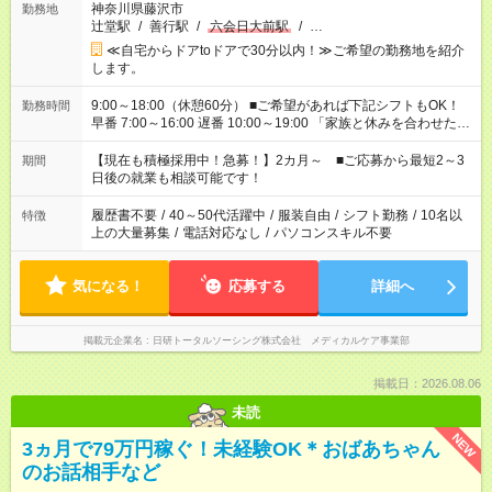
神奈川県藤沢市
勤務地
辻堂駅
/
善行駅
/
六会日大前駅
/
…
≪自宅からドアtoドアで30分以内！≫ご希望の勤務地を紹介
します。
9:00～18:00（休憩60分） ■ご希望があれば下記シフトもOK！
勤務時間
早番 7:00～16:00 遅番 10:00～19:00 「家族と休みを合わせた
い」 「余裕を持って夕飯の準備がしたい」 「できれば残業はし
たくない」 など、ご希望を教えてくださいね。 ※Wワーク希望
【現在も積極採用中！急募！】2カ月～ ■ご応募から最短2～3
期間
の方へ 今ご覧のお仕事で希望する勤務時間と、もう1つのお仕事
日後の就業も相談可能です！
の勤務時間。 合計で週40時間を超える場合は応募できません。
履歴書不要
/
40～50代活躍中
/
服装自由
/
シフト勤務
/
10名以
特徴
上の大量募集
/
電話対応なし
/
パソコンスキル不要
気になる！
応募する
詳細へ
掲載元企業名
日研トータルソーシング株式会社 メディカルケア事業部
掲載日：2026.08.06
未読
NEW
3ヵ月で79万円稼ぐ！未経験OK＊おばあちゃん
のお話相手など