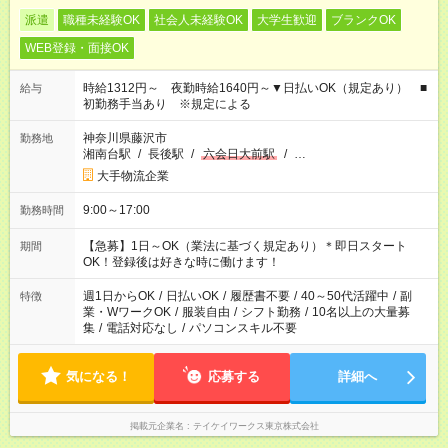
派遣
職種未経験OK
社会人未経験OK
大学生歓迎
ブランクOK
WEB登録・面接OK
時給1312円～ 夜勤時給1640円～▼日払いOK（規定あり） ■
給与
初勤務手当あり ※規定による
神奈川県藤沢市
勤務地
湘南台駅
/
長後駅
/
六会日大前駅
/
…
大手物流企業
9:00～17:00
勤務時間
【急募】1日～OK（業法に基づく規定あり）＊即日スタート
期間
OK！登録後は好きな時に働けます！
週1日からOK
/
日払いOK
/
履歴書不要
/
40～50代活躍中
/
副
特徴
業・WワークOK
/
服装自由
/
シフト勤務
/
10名以上の大量募
集
/
電話対応なし
/
パソコンスキル不要
気になる！
応募する
詳細へ
掲載元企業名
テイケイワークス東京株式会社