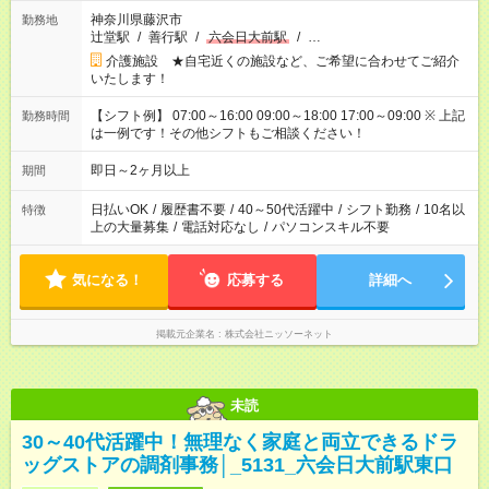
神奈川県藤沢市
勤務地
辻堂駅
/
善行駅
/
六会日大前駅
/
…
介護施設 ★自宅近くの施設など、ご希望に合わせてご紹介
いたします！
【シフト例】 07:00～16:00 09:00～18:00 17:00～09:00 ※ 上記
勤務時間
は一例です！その他シフトもご相談ください！
即日～2ヶ月以上
期間
日払いOK
/
履歴書不要
/
40～50代活躍中
/
シフト勤務
/
10名以
特徴
上の大量募集
/
電話対応なし
/
パソコンスキル不要
気になる！
応募する
詳細へ
掲載元企業名
株式会社ニッソーネット
未読
30～40代活躍中！無理なく家庭と両立できるドラ
ッグストアの調剤事務│_5131_六会日大前駅東口