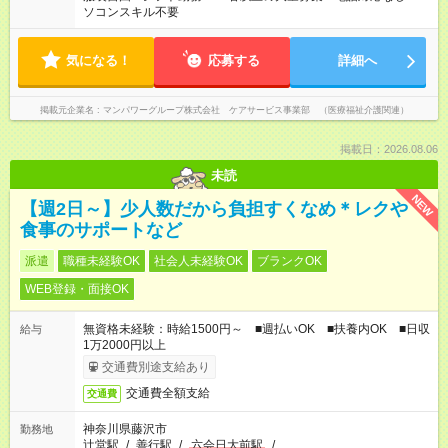
ソコンスキル不要
気になる！
応募する
詳細へ
掲載元企業名
マンパワーグループ株式会社 ケアサービス事業部 （医療福祉介護関連）
掲載日：2026.08.06
未読
NEW
【週2日～】少人数だから負担すくなめ＊レクや
食事のサポートなど
派遣
職種未経験OK
社会人未経験OK
ブランクOK
WEB登録・面接OK
無資格未経験：時給1500円～ ■週払いOK ■扶養内OK ■日収
給与
1万2000円以上
交通費別途支給あり
交通費全額支給
交通費
神奈川県藤沢市
勤務地
辻堂駅
/
善行駅
/
六会日大前駅
/
…