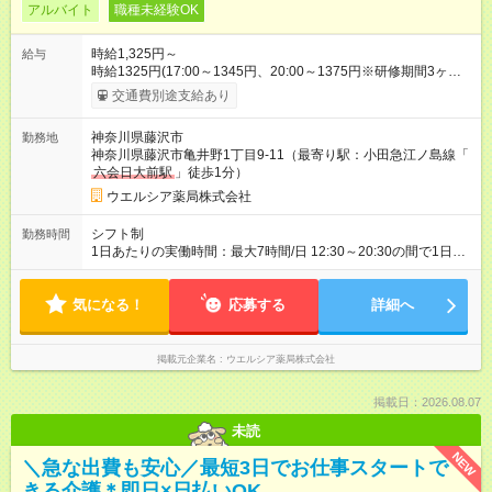
アルバイト
職種未経験OK
時給1,325円～
給与
時給1325円(17:00～1345円、20:00～1375円※研修期間3ヶ月以
降、社内試験による更新判定あり 社内試験合格後、時給＋50～
交通費別途支給あり
100円の昇給あり （大学生は＋20円） 試用期間あり：入社日か
ら3ヶ月間／本採用と待遇は変わりません。 【試用期間】試用期
神奈川県藤沢市
勤務地
間あり 試用期間の長さ：3ヶ月 雇用形態、給与は本採用時と同
神奈川県藤沢市亀井野1丁目9-11（最寄り駅：小田急江ノ島線「
じです。
六会日大前駅
」徒歩1分）
ウエルシア薬局株式会社
シフト制
勤務時間
1日あたりの実働時間：最大7時間/日 12:30～20:30の間で1日4
時間～応相談 ☆週2～5日の勤務 ※シフトの相談可能 ☆未経験・
無資格可
気になる！
応募する
詳細へ
掲載元企業名
ウエルシア薬局株式会社
掲載日：2026.08.07
未読
NEW
＼急な出費も安心／最短3日でお仕事スタートで
きる介護＊即日×日払いOK