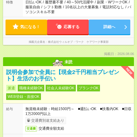
日払いOK
/
履歴書不要
/
40～50代活躍中
/
副業・WワークOK
/
特徴
服装自由
/
シフト勤務
/
10名以上の大量募集
/
電話対応なし
/
パ
ソコンスキル不要
気になる！
応募する
詳細へ
掲載元企業名
株式会社ウィルオブ・ワーク ケアワーク事業部
掲載日：2026.08.06
未読
NEW
説明会参加で全員に【現金2千円相当プレゼン
ト】生活のお手伝い
派遣
職種未経験OK
社会人未経験OK
ブランクOK
WEB登録・面接OK
無資格未経験：時給1500円～ ■週払いOK ■扶養内OK ■日収
給与
1万2000円以上
交通費別途支給あり
交通費全額支給
交通費