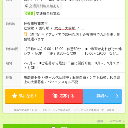
交通費別途支給あり
交通費全額支給
交通費
神奈川県藤沢市
勤務地
辻堂駅
/
善行駅
/
六会日大前駅
/
…
【自宅からドアtoドアで30分以内】介護施設でのお仕事。勤
務地選べます！
【日勤のみ】9:00～18:00（休憩60分） ■ご希望があればその他
勤務時間
シフトもOK！ （例）8:30～17:30 10:00～19:00 など
「家族とお休みを合わせたい」 「できれば残業はしたくない」
など、あなたのご希望に沿ったお仕事をご紹介します！ ※Wワ
2ヶ月～ ■ご応募から最短3日後に開始可能 8月～、9月スター
期間
ーク希望の方へ 今ご覧のお仕事で希望する勤務時間と、もう1つ
トもOK！
のお仕事の勤務時間。 合計で週40時間を超える場合は応募でき
ません
履歴書不要
/
40～50代活躍中
/
服装自由
/
シフト勤務
/
10名以
特徴
上の大量募集
/
パソコンスキル不要
気になる！
応募する
詳細へ
掲載元企業名
日研トータルソーシング株式会社 メディカルケア事業部 ナース派遣
掲載日：2026.08.06