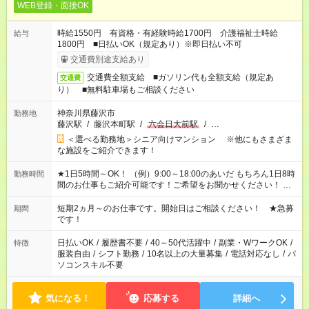
WEB登録・面接OK
時給1550円 有資格・有経験時給1700円 介護福祉士時給
給与
1800円 ■日払いOK（規定あり）※即日払い不可
交通費別途支給あり
交通費全額支給 ■ガソリン代も全額支給（規定あ
交通費
り） ■無料駐車場もご相談ください
神奈川県藤沢市
勤務地
藤沢駅
/
藤沢本町駅
/
六会日大前駅
/
…
＜選べる勤務地＞シニア向けマンション ※他にもさまざま
な施設をご紹介できます！
★1日5時間～OK！ （例）9:00～18:00のあいだ もちろん1日8時
勤務時間
間のお仕事もご紹介可能です！ご希望をお聞かせください！ ★
家庭の都合でお休みが必要な場合も遠慮なくご相談ください。
※週最低15時間以上の勤務が必要です
短期2ヵ月～のお仕事です。開始日はご相談ください！ ★急募
期間
です！
日払いOK
/
履歴書不要
/
40～50代活躍中
/
副業・WワークOK
/
特徴
服装自由
/
シフト勤務
/
10名以上の大量募集
/
電話対応なし
/
パ
ソコンスキル不要
気になる！
応募する
詳細へ