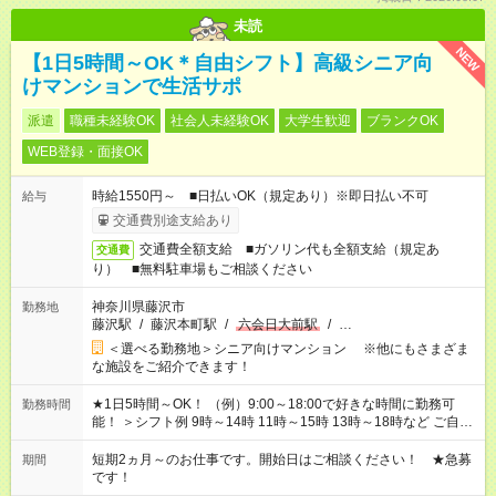
未読
NEW
【1日5時間～OK＊自由シフト】高級シニア向
けマンションで生活サポ
派遣
職種未経験OK
社会人未経験OK
大学生歓迎
ブランクOK
WEB登録・面接OK
時給1550円～ ■日払いOK（規定あり）※即日払い不可
給与
交通費別途支給あり
交通費全額支給 ■ガソリン代も全額支給（規定あ
交通費
り） ■無料駐車場もご相談ください
神奈川県藤沢市
勤務地
藤沢駅
/
藤沢本町駅
/
六会日大前駅
/
…
＜選べる勤務地＞シニア向けマンション ※他にもさまざま
な施設をご紹介できます！
★1日5時間～OK！ （例）9:00～18:00で好きな時間に勤務可
勤務時間
能！ ＞シフト例 9時～14時 11時～15時 13時～18時など ご自身
のご都合に合わせて勤務時間をご相談ください！ ★家庭の都合
でお休みや時間の調整が必要な場合も遠慮なくご相談くださ
短期2ヵ月～のお仕事です。開始日はご相談ください！ ★急募
期間
い。
です！