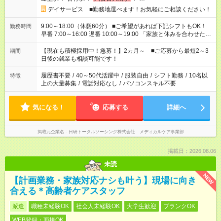
デイサービス ■勤務地選べます！お気軽にご相談ください！
9:00～18:00（休憩60分） ■ご希望があれば下記シフトもOK！
勤務時間
早番 7:00～16:00 遅番 10:00～19:00 「家族と休みを合わせた
い」 「余裕を持って夕飯の準備がしたい」 「できれば残業はし
たくない」 など、ご希望を教えてくださいね。 ※Wワーク希望
【現在も積極採用中！急募！】2カ月～ ■ご応募から最短2～3
期間
の方へ 今ご覧のお仕事で希望する勤務時間と、もう1つのお仕事
日後の就業も相談可能です！
の勤務時間。 合計で週40時間を超える場合は応募できません。
履歴書不要
/
40～50代活躍中
/
服装自由
/
シフト勤務
/
10名以
特徴
上の大量募集
/
電話対応なし
/
パソコンスキル不要
気になる！
応募する
詳細へ
掲載元企業名
日研トータルソーシング株式会社 メディカルケア事業部
掲載日：2026.08.06
未読
NEW
【計画業務・家族対応ナシも叶う】現場に向き
合える＊高齢者ケアスタッフ
派遣
職種未経験OK
社会人未経験OK
大学生歓迎
ブランクOK
WEB登録・面接OK