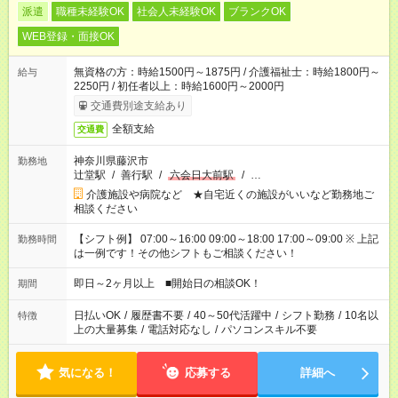
派遣
職種未経験OK
社会人未経験OK
ブランクOK
WEB登録・面接OK
無資格の方：時給1500円～1875円 / 介護福祉士：時給1800円～
給与
2250円 / 初任者以上：時給1600円～2000円
交通費別途支給あり
全額支給
交通費
神奈川県藤沢市
勤務地
辻堂駅
/
善行駅
/
六会日大前駅
/
…
介護施設や病院など ★自宅近くの施設がいいなど勤務地ご
相談ください
【シフト例】 07:00～16:00 09:00～18:00 17:00～09:00 ※ 上記
勤務時間
は一例です！その他シフトもご相談ください！
即日～2ヶ月以上 ■開始日の相談OK！
期間
日払いOK
/
履歴書不要
/
40～50代活躍中
/
シフト勤務
/
10名以
特徴
上の大量募集
/
電話対応なし
/
パソコンスキル不要
気になる！
応募する
詳細へ