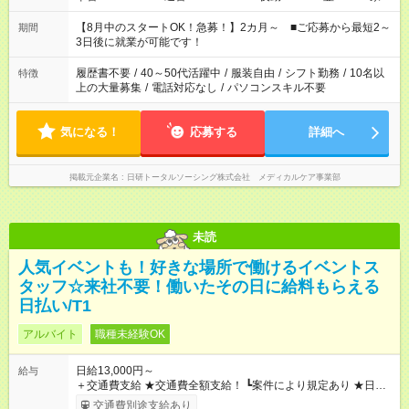
と休みを合わせたい」 「余裕を持って夕飯の準備がしたい」
「できれば残業はしたくない」 など、ご希望を教えてください
【8月中のスタートOK！急募！】2カ月～ ■ご応募から最短2～
期間
ね。 ※Wワーク希望の方へ 今ご覧のお仕事で希望する勤務時間
3日後に就業が可能です！
と、もう1つのお仕事の勤務時間。 合計で週40時間を超える場
合は応募できません。
履歴書不要
/
40～50代活躍中
/
服装自由
/
シフト勤務
/
10名以
特徴
上の大量募集
/
電話対応なし
/
パソコンスキル不要
気になる！
応募する
詳細へ
掲載元企業名
日研トータルソーシング株式会社 メディカルケア事業部
未読
人気イベントも！好きな場所で働けるイベントス
タッフ☆来社不要！働いたその日に給料もらえる
日払い/T1
アルバイト
職種未経験OK
日給13,000円～
給与
＋交通費支給 ★交通費全額支給！ ┗案件により規定あり ★日払
いOK！（規定あり） ┗働いたその日に現金GET♪ お仕事後はコ
交通費別途支給あり