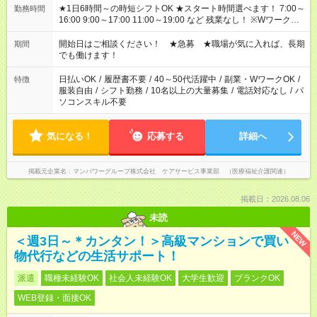
★1日6時間～の時短シフトOK ★スタート時間選べます！ 7:00～
勤務時間
16:00 9:00～17:00 11:00～19:00 など 残業なし！ ※Wワークの
場合、他のお仕事と合わせ週40時間超の就業はご案内できませ
ん ※法令に基づき、週20時間以上勤務は社会保険への加入対象
開始日はご相談ください！ ★急募 ★職場が気に入れば、長期
期間
となります ※労働者派遣法（日雇い派遣の原則禁止）により、
でも働けます！
短時間・短期間の就業はご案内が難しい場合があります
日払いOK
/
履歴書不要
/
40～50代活躍中
/
副業・WワークOK
/
特徴
服装自由
/
シフト勤務
/
10名以上の大量募集
/
電話対応なし
/
パ
ソコンスキル不要
気になる！
応募する
詳細へ
掲載元企業名
マンパワーグループ株式会社 ケアサービス事業部 （医療福祉介護関連）
掲載日：2026.08.06
未読
NEW
＜週3日～＊カンタン！＞高級マンションで買い
物代行などの生活サポート！
派遣
職種未経験OK
社会人未経験OK
大学生歓迎
ブランクOK
WEB登録・面接OK