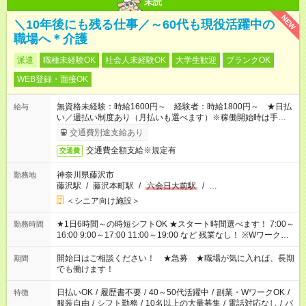
未読
NEW
＼10年後にも残る仕事／～60代も現役活躍中の
職場へ＊介護
派遣
職種未経験OK
社会人未経験OK
大学生歓迎
ブランクOK
WEB登録・面接OK
無資格未経験：時給1600円～ 経験者：時給1800円～ ★日払
給与
い／週払い制度あり（月払いも選べます）※稼働開始時は手続き
完了次第のお支払いとなります。
交通費別途支給あり
交通費全額支給※規定有
交通費
神奈川県藤沢市
勤務地
藤沢駅
/
藤沢本町駅
/
六会日大前駅
/
…
＜シニア向け施設＞
★1日6時間～の時短シフトOK ★スタート時間選べます！ 7:00～
勤務時間
16:00 9:00～17:00 11:00～19:00 など 残業なし！ ※Wワークの
場合、他のお仕事と合わせ週40時間超の就業はご案内できませ
ん ※法令に基づき、週20時間以上勤務は社会保険への加入対象
開始日はご相談ください！ ★急募 ★職場が気に入れば、長期
期間
となります ※労働者派遣法（日雇い派遣の原則禁止）により、
でも働けます！
短時間・短期間の就業はご案内が難しい場合があります
日払いOK
/
履歴書不要
/
40～50代活躍中
/
副業・WワークOK
/
特徴
服装自由
/
シフト勤務
/
10名以上の大量募集
/
電話対応なし
/
パ