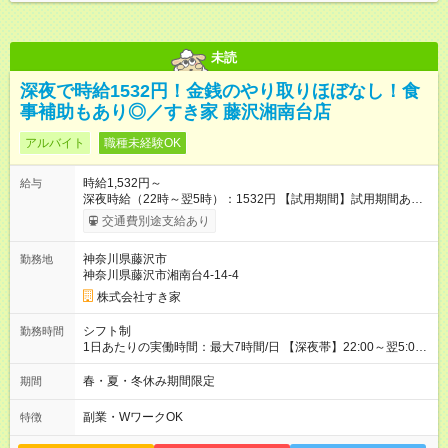
未読
深夜で時給1532円！金銭のやり取りほぼなし！食
事補助もあり◎／すき家 藤沢湘南台店
アルバイト
職種未経験OK
時給1,532円～
給与
深夜時給（22時～翌5時）：1532円 【試用期間】試用期間あり
試用期間の長さ：1ヶ月 雇用形態、給与は本採用時と同じです。
交通費別途支給あり
試用期間の実態は30日（※条件変更なし）ですが、切り上げで
一ヶ月とさせていただきます。 研修制度あり：15時間(研修中も
神奈川県藤沢市
勤務地
同時給）
神奈川県藤沢市湘南台4-14-4
株式会社すき家
シフト制
勤務時間
1日あたりの実働時間：最大7時間/日 【深夜帯】22:00～翌5:00
週2日～・1日2h～OK◎ ※22:00から翌5:00までは18歳以上の方
のみ勤務可能です（18歳未満の深夜業務禁止のため） ★深夜で
春・夏・冬休み期間限定
期間
も安心して働けます★ すき家では、ワンオペを禁止していま
す。 必ず、2名以上での勤務を行いますので、安心して働けま
副業・WワークOK
特徴
す。