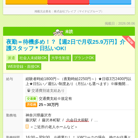
掲載元企業名
株式会社ブレイブ（マイナビグループ）
掲載日：2026.08.06
未読
NEW
夜勤＝待機多め！？【週2日で月収25.9万円】介
護スタッフ＊日払いOK!
派遣
社会人未経験OK
大学生歓迎
ブランクOK
WEB登録・面接OK
経験者時給1800円～（夜勤時給2250円～）★日収3万2400円以
給与
上★日払い／週払い制度あり（月払いも選べます）※稼働開始時
は手続き完了次第のお支払いとなります。
交通費別途支給あり
交通費支給※規定有
交通費
25～30万円
月収例
神奈川県藤沢市
勤務地
藤沢駅
/
藤沢本町駅
/
六会日大前駅
/
…
＜ご近所の老人ホームなど＞
16:00～翌9:00 ※残業なし！ ※Wワークの場合、他のお仕事と
勤務時間