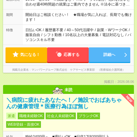
合わせ週40時間超の就業はご案内できません ※法令に基づき、
週20時間以上勤務は社会保険への加入対象となります ※労働者
派遣法（日雇い派遣の原則禁止）により、短時間・短期間の就
開始日はご相談ください！ ★職場が気に入れば、長期でも働け
期間
業はご案内が難しい場合があります
ます！
日払いOK
/
履歴書不要
/
40～50代活躍中
/
副業・WワークOK
/
特徴
服装自由
/
シフト勤務
/
10名以上の大量募集
/
電話対応なし
/
パ
ソコンスキル不要
気になる！
応募する
詳細へ
掲載元企業名
マンパワーグループ株式会社 ケアサービス事業部 （医療福祉介護関連）
掲載日：2026.08.06
未読
NEW
＼病院に疲れたあなたへ！／施設でおばあちゃ
んの健康管理＊医療行為ほぼ無し
派遣
職種未経験OK
社会人未経験OK
ブランクOK
WEB登録・面接OK
時給2400円～ ■週払いOK ■日収1万9200円以上
給与