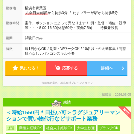
横浜市青葉区
勤務地
六会日大前駅
から徒歩3分
/
たまプラーザ駅から徒歩5分
案件、ポジションによって異なります！ 例：監督・補佐・誘導
勤務時間
等・・・8:00-16:30(休憩60分・実働7.5h) 待機兼設営…
8:00-9:00(実働2h)
試験日のみ
期間
週1日からOK
/
副業・WワークOK
/
10名以上の大量募集
/
電話
特徴
対応なし
/
パソコンスキル不要
気になる！
応募する
詳細へ
掲載元企業名
株式会社ブレインスタッフ
掲載日：2026.08.05
未読
NEW
＜時給1550円＊日払い可＞ラグジュアリーマン
ションで買い物代行などサポート業務
派遣
職種未経験OK
社会人未経験OK
大学生歓迎
ブランクOK