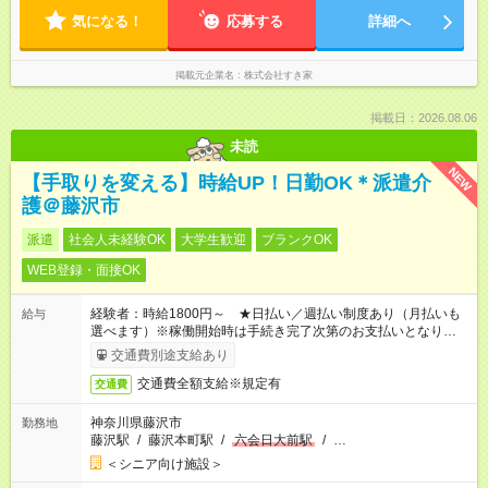
気になる！
応募する
詳細へ
掲載元企業名
株式会社すき家
掲載日：2026.08.06
未読
NEW
【手取りを変える】時給UP！日勤OK＊派遣介
護＠藤沢市
派遣
社会人未経験OK
大学生歓迎
ブランクOK
WEB登録・面接OK
経験者：時給1800円～ ★日払い／週払い制度あり（月払いも
給与
選べます）※稼働開始時は手続き完了次第のお支払いとなりま
す。
交通費別途支給あり
交通費全額支給※規定有
交通費
神奈川県藤沢市
勤務地
藤沢駅
/
藤沢本町駅
/
六会日大前駅
/
…
＜シニア向け施設＞