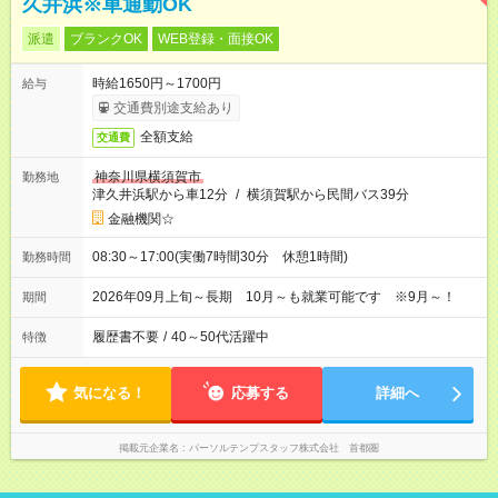
久井浜※車通勤OK
派遣
ブランクOK
WEB登録・面接OK
時給1650円～1700円
給与
交通費別途支給あり
全額支給
交通費
神奈川県横須賀市
勤務地
津久井浜駅から車12分
/
横須賀駅から民間バス39分
金融機関☆
08:30～17:00(実働7時間30分 休憩1時間)
勤務時間
2026年09月上旬～長期 10月～も就業可能です ※9月～！
期間
履歴書不要
/
40～50代活躍中
特徴
気になる！
応募する
詳細へ
掲載元企業名
パーソルテンプスタッフ株式会社 首都圏