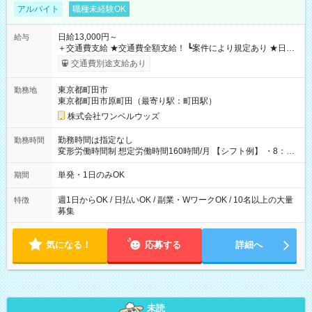
アルバイト
職種未経験OK
日給13,000円～
給与
＋交通費支給 ★交通費全額支給！ ┗案件により規定あり ★日払
いOK！（規定あり） ┗働いたその日に現金GET♪ お仕事後はコ
交通費別途支給あり
ンビニATMから 日払い分を引き落とせます！ 【試用期間】試
用期間なし
東京都町田市
勤務地
東京都町田市原町田（最寄り駅：町田駅）
株式会社ワンベルウッズ
勤務時間は指定なし
勤務時間
変形労働時間制 想定労働時間160時間/月 【シフト例】 ・8：00
～21：00
単発・1日のみOK
期間
週1日からOK / 日払いOK / 副業・WワークOK / 10名以上の大量
特徴
募集
気になる！
応募する
詳細へ
未読