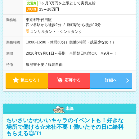
1ヶ月3万円を上限として実費支給
交通費
15～20万円
月収例
東京都千代田区
勤務地
四ツ谷駅から徒歩2分
/
麹町駅から徒歩13分
コンサルタント・シンクタンク
10:00-16:00（休憩60分）実働5時間（残業少なめ！）
勤務時間
2026年09月01日～長期 ※開始日相談OK ※9月～！
期間
履歴書不要
/
服装自由
特徴
気になる！
応募する
詳細へ
未読
ちいさいかわいいキャラのイベントも！好きな
場所で働ける☆来社不要！働いたその日に給料
もらえる◎/T1