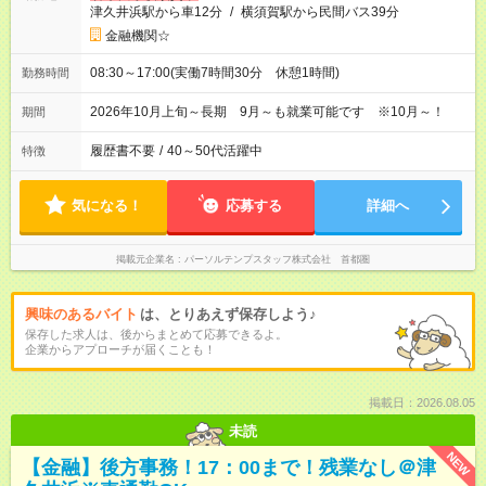
津久井浜駅から車12分
/
横須賀駅から民間バス39分
金融機関☆
08:30～17:00(実働7時間30分 休憩1時間)
勤務時間
2026年10月上旬～長期 9月～も就業可能です ※10月～！
期間
履歴書不要
/
40～50代活躍中
特徴
気になる！
応募する
詳細へ
掲載元企業名
パーソルテンプスタッフ株式会社 首都圏
興味のあるバイト
は、とりあえず保存しよう♪
保存した求人は、後からまとめて応募できるよ。
企業からアプローチが届くことも！
掲載日：2026.08.05
未読
NEW
【金融】後方事務！17：00まで！残業なし＠津