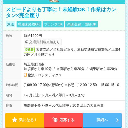
スピードよりも丁寧に！未経験OK！作業はカン
タン×完全座り
派遣
職種未経験OK
ブランクOK
WEB登録・面接OK
時給1500円
給与
交通費別途支給あり
実費支給／当社規定あり。通勤交通費実費支払／上限4
交通費
万円／月※規定あり
埼玉県加須市
勤務地
加須駅から車10分
/
久喜駅から車20分
/
鴻巣駅から車20分
物流・ロジスティクス
(1)09:00-17:00(休憩60分) ※休憩（12:00-12:50、15:00-15:10）
勤務時間
1ヶ月以上3ヶ月未満／即日～9月末まで
期間
履歴書不要
/
40～50代活躍中
/
10名以上の大量募集
特徴
気になる！
応募する
詳細へ