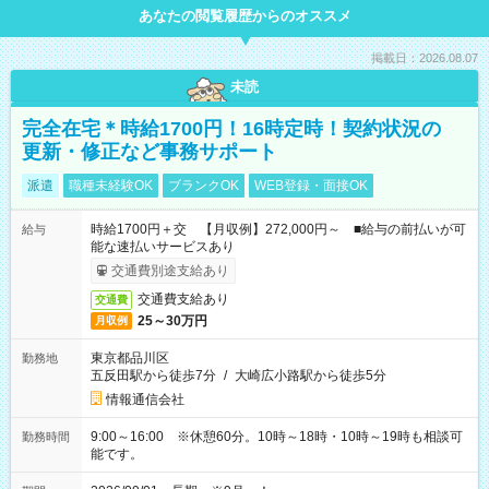
あなたの閲覧履歴からのオススメ
掲載日：2026.08.07
未読
完全在宅＊時給1700円！16時定時！契約状況の
更新・修正など事務サポート
派遣
職種未経験OK
ブランクOK
WEB登録・面接OK
時給1700円＋交 【月収例】272,000円～ ■給与の前払いが可
給与
能な速払いサービスあり
交通費別途支給あり
交通費支給あり
交通費
25～30万円
月収例
東京都品川区
勤務地
五反田駅から徒歩7分
/
大崎広小路駅から徒歩5分
情報通信会社
9:00～16:00 ※休憩60分。10時～18時・10時～19時も相談可
勤務時間
能です。