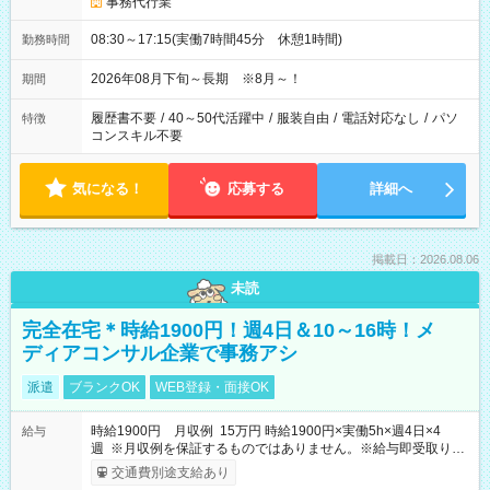
事務代行業
08:30～17:15(実働7時間45分 休憩1時間)
勤務時間
2026年08月下旬～長期 ※8月～！
期間
履歴書不要
/
40～50代活躍中
/
服装自由
/
電話対応なし
/
パソ
特徴
コンスキル不要
気になる！
応募する
詳細へ
掲載日：2026.08.06
未読
完全在宅＊時給1900円！週4日＆10～16時！メ
ディアコンサル企業で事務アシ
派遣
ブランクOK
WEB登録・面接OK
時給1900円 月収例 15万円 時給1900円×実働5h×週4日×4
給与
週 ※月収例を保証するものではありません。※給与即受取りサ
ービス利用可（利用条件有）
交通費別途支給あり