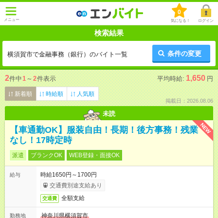
0
メニュー
気になる！
ログイン
検索結果
条件の変更
横須賀市で金融事務（銀行）のバイト一覧
2
1,650
件中
1
～
2
件表示
平均時給:
円
新着順
時給順
人気順
掲載日：2026.08.06
未読
NEW
【車通勤OK】服装自由！長期！後方事務！残業
なし！17時定時
派遣
ブランクOK
WEB登録・面接OK
時給1650円～1700円
給与
交通費別途支給あり
全額支給
交通費
神奈川県横須賀市
勤務地