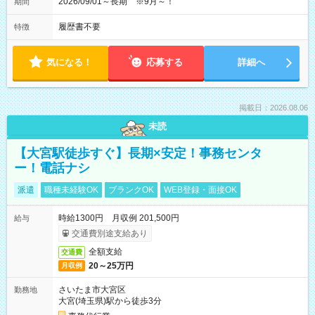
2026/09/01～長期 ※9月～！
期間
履歴書不要
特徴
気になる！
応募する
詳細へ
掲載日：2026.08.06
未読
【大宮駅徒歩すぐ】長期×安定！事務センタ
ー！電話ナシ
派遣
職種未経験OK
ブランクOK
WEB登録・面接OK
時給1300円 月収例 201,500円
給与
交通費別途支給あり
全額支給
交通費
20～25万円
月収例
さいたま市大宮区
勤務地
大宮(埼玉県)駅から徒歩3分