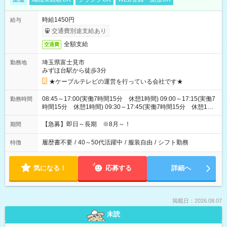
時給1450円
給与
交通費別途支給あり
全額支給
交通費
埼玉県富士見市
勤務地
みずほ台駅から徒歩3分
★ケーブルテレビの運営を行っている会社です★
08:45～17:00(実働7時間15分 休憩1時間) 09:00～17:15(実働7
勤務時間
時間15分 休憩1時間) 09:30～17:45(実働7時間15分 休憩1時
間) ※11:45～20:00：週1回程度遅番あります(在宅勤務OK) ※配
属チームにより
【急募】即日～長期 ※8月～！
期間
履歴書不要
/
40～50代活躍中
/
服装自由
/
シフト勤務
特徴
気になる！
応募する
詳細へ
掲載日：2026.08.07
未読