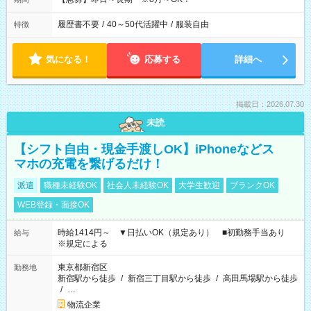
履歴書不要
/
40～50代活躍中
/
服装自由
特徴
気になる！
応募する
詳細へ
掲載日：2026.07.30
未読
【シフト自由・現金手渡しOK】iPhoneなどス
マホの充電を繋げるだけ！
派遣
職種未経験OK
社会人未経験OK
大学生歓迎
ブランクOK
WEB登録・面接OK
時給1414円～ ▼日払いOK（規定あり） ■初勤務手当あり
給与
※規定による
東京都新宿区
勤務地
新宿駅から徒歩
/
新宿三丁目駅から徒歩
/
高田馬場駅から徒歩
/
…
物流企業