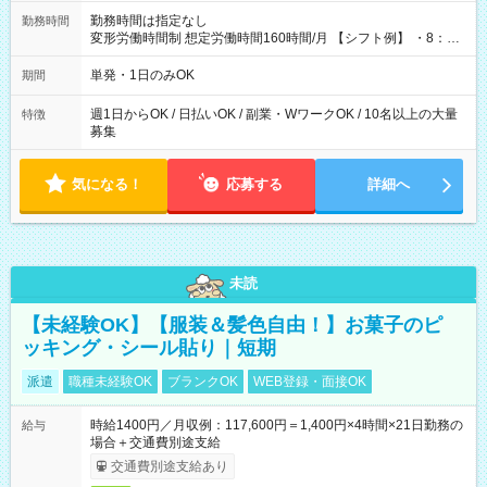
勤務時間は指定なし
勤務時間
変形労働時間制 想定労働時間160時間/月 【シフト例】 ・8：00
～21：00
単発・1日のみOK
期間
週1日からOK / 日払いOK / 副業・WワークOK / 10名以上の大量
特徴
募集
気になる！
応募する
詳細へ
未読
【未経験OK】【服装＆髪色自由！】お菓子のピ
ッキング・シール貼り｜短期
派遣
職種未経験OK
ブランクOK
WEB登録・面接OK
時給1400円／月収例：117,600円＝1,400円×4時間×21日勤務の
給与
場合＋交通費別途支給
交通費別途支給あり