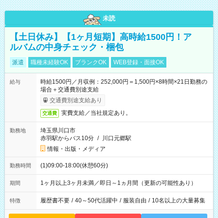
未読
【土日休み】【1ヶ月短期】高時給1500円！ア
ルバムの中身チェック・梱包
派遣
職種未経験OK
ブランクOK
WEB登録・面接OK
時給1500円／月収例：252,000円＝1,500円×8時間×21日勤務の
給与
場合＋交通費別途支給
交通費別途支給あり
実費支給／当社規定あり。
交通費
埼玉県川口市
勤務地
赤羽駅からバス10分
/
川口元郷駅
情報・出版・メディア
(1)09:00-18:00(休憩60分)
勤務時間
1ヶ月以上3ヶ月未満／即日～1ヵ月間（更新の可能性あり）
期間
履歴書不要
/
40～50代活躍中
/
服装自由
/
10名以上の大量募集
特徴