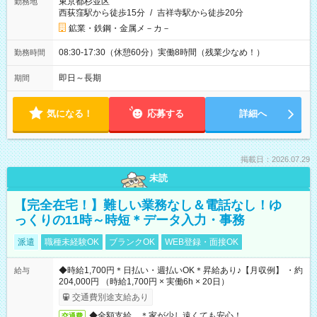
東京都杉並区
勤務地
西荻窪駅から徒歩15分
/
吉祥寺駅から徒歩20分
鉱業・鉄鋼・金属メ－カ－
08:30-17:30（休憩60分）実働8時間（残業少なめ！）
勤務時間
即日～長期
期間
気になる！
応募する
詳細へ
掲載日：2026.07.29
未読
【完全在宅！】難しい業務なし＆電話なし！ゆ
っくりの11時～時短＊データ入力・事務
派遣
職種未経験OK
ブランクOK
WEB登録・面接OK
◆時給1,700円＊日払い・週払いOK＊昇給あり♪【月収例】 ・約
給与
204,000円 （時給1,700円 × 実働6h × 20日）
交通費別途支給あり
◆全額支給 ＊家が少し遠くても安心！
交通費