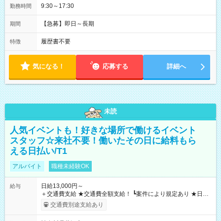
9:30～17:30
勤務時間
【急募】即日～長期
期間
履歴書不要
特徴
気になる！
応募する
詳細へ
未読
人気イベントも！好きな場所で働けるイベント
スタッフ☆来社不要！働いたその日に給料もら
える日払い/T1
アルバイト
職種未経験OK
日給13,000円～
給与
＋交通費支給 ★交通費全額支給！ ┗案件により規定あり ★日払
いOK！（規定あり） ┗働いたその日に現金GET♪ お仕事後はコ
交通費別途支給あり
ンビニATMから 日払い分を引き落とせます！ 【試用期間】試
用期間なし