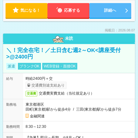
気になる！
応募する
詳細へ
掲載日：2026.08.07
未読
＼！完全在宅！／土日含む週2～OK<講座受付
>@2400円
派遣
ブランクOK
WEB登録・面接OK
時給2400円＋交
給与
交通費別途支給あり
交通費実費支給（当社規定あり）
交通費
東京都港区
勤務地
田町(東京都)駅から徒歩4分
/
三田(東京都)駅から徒歩7分
金融関連
8:30～12:30
勤務時間
【急募】即日～長期 ※8月～OK！
期間