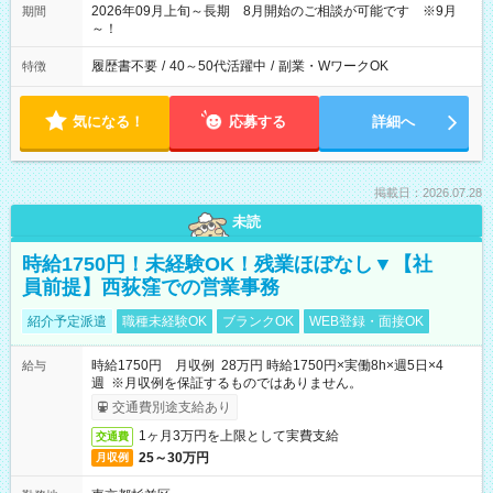
2026年09月上旬～長期 8月開始のご相談が可能です ※9月
期間
～！
履歴書不要
/
40～50代活躍中
/
副業・WワークOK
特徴
気になる！
応募する
詳細へ
掲載日：2026.07.28
未読
時給1750円！未経験OK！残業ほぼなし▼【社
員前提】西荻窪での営業事務
紹介予定派遣
職種未経験OK
ブランクOK
WEB登録・面接OK
時給1750円 月収例 28万円 時給1750円×実働8h×週5日×4
給与
週 ※月収例を保証するものではありません。
交通費別途支給あり
1ヶ月3万円を上限として実費支給
交通費
25～30万円
月収例