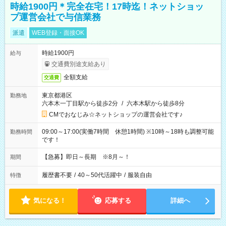
時給1900円＊完全在宅！17時迄！ネットショッ
プ運営会社で与信業務
派遣
WEB登録・面接OK
時給1900円
給与
交通費別途支給あり
全額支給
交通費
東京都港区
勤務地
六本木一丁目駅から徒歩2分
/
六本木駅から徒歩8分
CMでおなじみ☆ネットショップの運営会社です♪
09:00～17:00(実働7時間 休憩1時間) ※10時～18時も調整可能
勤務時間
です！
【急募】即日～長期 ※8月～！
期間
履歴書不要
/
40～50代活躍中
/
服装自由
特徴
気になる！
応募する
詳細へ