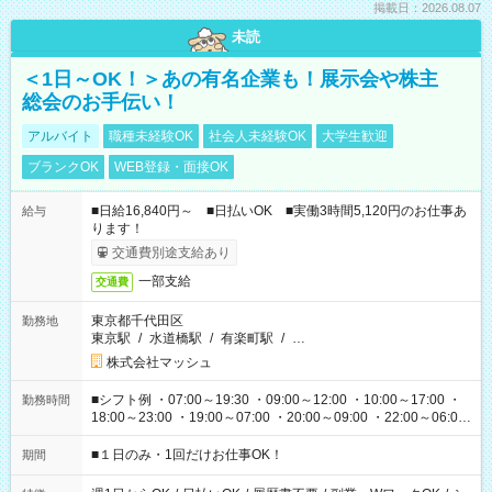
掲載日：2026.08.07
未読
＜1日～OK！＞あの有名企業も！展示会や株主
総会のお手伝い！
アルバイト
職種未経験OK
社会人未経験OK
大学生歓迎
ブランクOK
WEB登録・面接OK
■日給16,840円～ ■日払いOK ■実働3時間5,120円のお仕事あ
給与
ります！
交通費別途支給あり
一部支給
交通費
東京都千代田区
勤務地
東京駅
/
水道橋駅
/
有楽町駅
/
…
株式会社マッシュ
■シフト例 ・07:00～19:30 ・09:00～12:00 ・10:00～17:00 ・
勤務時間
18:00～23:00 ・19:00～07:00 ・20:00～09:00 ・22:00～06:00
etc ★最短で3時間で5,120円のお仕事から 15時間で2万円近く稼
げるお仕事も！ ご希望のお時間に合わせてご紹介！ ※シフトは
■１日のみ・1回だけお仕事OK！
期間
現場によって異なります。 ※勿論、休憩時間はあるのでご安心
ください！