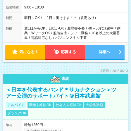
9:00～18:00
勤務時間
即日～OK！ 1日～働けます＾＾（規定あり）
期間
週1日からOK
/
日払いOK
/
履歴書不要
/
40～50代活躍中
/
副
特徴
業・WワークOK
/
服装自由
/
シフト勤務
/
10名以上の大量募
集
/
電話対応なし
/
パソコンスキル不要
気になる！
応募する
詳細へ
掲載日：2026.08.03
未読
＜日本を代表するバンド＊サカナクション＞ツ
アー公演のサポートバイト＠日本武道館
アルバイト
職種未経験OK
社会人未経験OK
大学生歓迎
ブランクOK
時給1250円～
給与