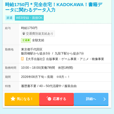
時給1750円＊完全在宅！KADOKAWA！書籍デ
ータに関わるデータ入力
派遣
WEB登録・面接OK
時給1750円
給与
交通費別途支給あり
全額支給
交通費
東京都千代田区
勤務地
飯田橋駅から徒歩3分
/
九段下駅から徒歩7分
【大手出版社】出版事業・ゲーム事業・アニメ・映像事業
10:00～18:00(実働7時間 休憩1時間)
勤務時間
2026年08月下旬～長期 ※8月～！
期間
履歴書不要
/
40～50代活躍中
/
服装自由
特徴
気になる！
応募する
詳細へ