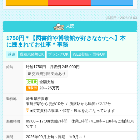
掲載日：2026.08.03
未読
1750円＊【図書館や博物館が好きなかたへ】本
に囲まれてお仕事＊事務
派遣
職種未経験OK
ブランクOK
WEB登録・面接OK
時給1750円 月収例 245,000円
給与
交通費別途支給あり
全額支給
交通費
20～25万円
月収例
埼玉県所沢市
勤務地
東所沢駅から徒歩10分
/
所沢駅から民間バス12分
■文芸資料の収集・保存・展示をおこなっています
09:00～17:00(実働7時間 休憩1時間) ※10時～18時もご相談OK
勤務時間
です！
2026年09月上旬～長期 ※9月～！
期間