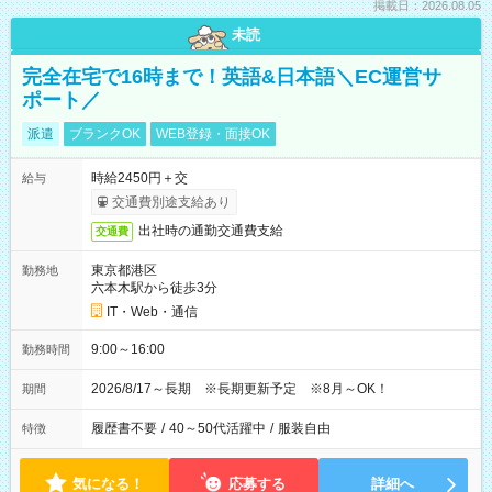
掲載日：2026.08.05
未読
完全在宅で16時まで！英語&日本語＼EC運営サ
ポート／
派遣
ブランクOK
WEB登録・面接OK
時給2450円＋交
給与
交通費別途支給あり
出社時の通勤交通費支給
交通費
東京都港区
勤務地
六本木駅から徒歩3分
IT・Web・通信
9:00～16:00
勤務時間
2026/8/17～長期 ※長期更新予定 ※8月～OK！
期間
履歴書不要
/
40～50代活躍中
/
服装自由
特徴
気になる！
応募する
詳細へ