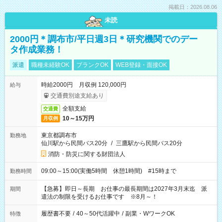
掲載日：2026.08.06
未読
2000円＊調布市/平日週3日＊研究機関でのデー
タ作成業務！
派遣
職種未経験OK
ブランクOK
WEB登録・面接OK
時給2000円 月収例 120,000円
給与
交通費別途支給あり
全額支給
交通費
10～15万円
月収例
東京都調布市
勤務地
仙川駅から民間バス20分
/
三鷹駅から民間バス20分
消防・防災に関する財団法人
09:00～15:00(実働5時間 休憩1時間) #15時まで
勤務時間
【急募】即日～長期 お仕事の最長期間は2027年3月末迄 派
期間
遣法の制限を受けるお仕事です ※8月～！
履歴書不要
/
40～50代活躍中
/
副業・WワークOK
特徴