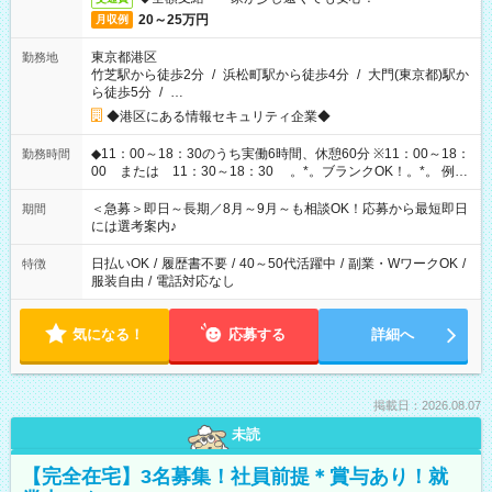
20～25万円
月収例
東京都港区
勤務地
竹芝駅から徒歩2分
/
浜松町駅から徒歩4分
/
大門(東京都)駅か
ら徒歩5分
/
…
◆港区にある情報セキュリティ企業◆
◆11：00～18：30のうち実働6時間、休憩60分 ※11：00～18：
勤務時間
00 または 11：30～18：30 。*。ブランクOK！。*。 例え
ば前職が、 在宅/財団法人/事務/コールセンター/受付/販売/カフェ
スタッフ スイーツ販売/ホテルフロント/化粧品販売/など 様々な
＜急募＞即日～長期／8月～9月～も相談OK！応募から最短即日
期間
業界から入社して活躍されています♪
には選考案内♪
日払いOK
/
履歴書不要
/
40～50代活躍中
/
副業・WワークOK
/
特徴
服装自由
/
電話対応なし
気になる！
応募する
詳細へ
掲載日：2026.08.07
未読
【完全在宅】3名募集！社員前提＊賞与あり！就