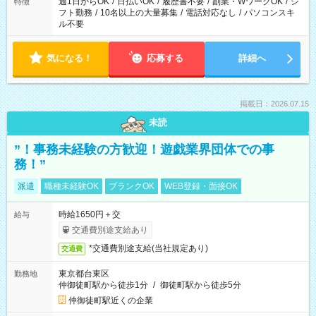
週1日からOK
/
日払いOK
/
履歴書不要
/
副業・WワークOK
/
シ
特徴
フト勤務
/
10名以上の大量募集
/
電話対応なし
/
パソコンスキ
ル不要
気になる！
応募する
詳細へ
掲載日：2026.07.15
未読
”！事務未経験の方歓迎！遊戯業界団体での事
務！”
派遣
職種未経験OK
ブランクOK
WEB登録・面接OK
時給1650円＋交
給与
交通費別途支給あり
*交通費別途支給(当社規定あり)
交通費
東京都台東区
勤務地
仲御徒町駅から徒歩1分
/
御徒町駅から徒歩5分
仲御徒町駅近くの企業