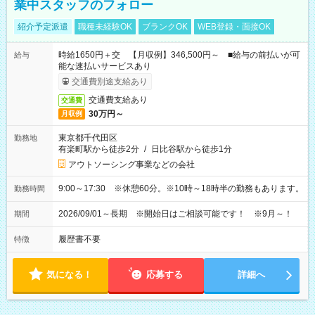
業中スタッフのフォロー
紹介予定派遣
職種未経験OK
ブランクOK
WEB登録・面接OK
時給1650円＋交 【月収例】346,500円～ ■給与の前払いが可
給与
能な速払いサービスあり
交通費別途支給あり
交通費支給あり
交通費
30万円～
月収例
東京都千代田区
勤務地
有楽町駅から徒歩2分
/
日比谷駅から徒歩1分
アウトソーシング事業などの会社
9:00～17:30 ※休憩60分。※10時～18時半の勤務もあります。
勤務時間
2026/09/01～長期 ※開始日はご相談可能です！ ※9月～！
期間
履歴書不要
特徴
気になる！
応募する
詳細へ