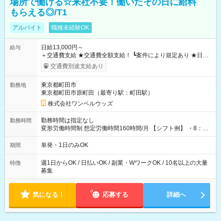
場所で働ける☆来社不要！働いたその日に給料
もらえる◎/T1
アルバイト
職種未経験OK
日給13,000円～
給与
＋交通費支給 ★交通費全額支給！ ┗案件により規定あり ★日払
いOK！（規定あり） ┗働いたその日に現金GET♪ お仕事後はコ
交通費別途支給あり
ンビニATMから 日払い分を引き落とせます！ 【試用期間】試
用期間なし
東京都町田市
勤務地
東京都町田市原町田（最寄り駅：町田駅）
株式会社ワンベルウッズ
勤務時間は指定なし
勤務時間
変形労働時間制 想定労働時間160時間/月 【シフト例】 ・8：00
～21：00
単発・1日のみOK
期間
週1日からOK / 日払いOK / 副業・WワークOK / 10名以上の大量
特徴
募集
気になる！
応募する
詳細へ