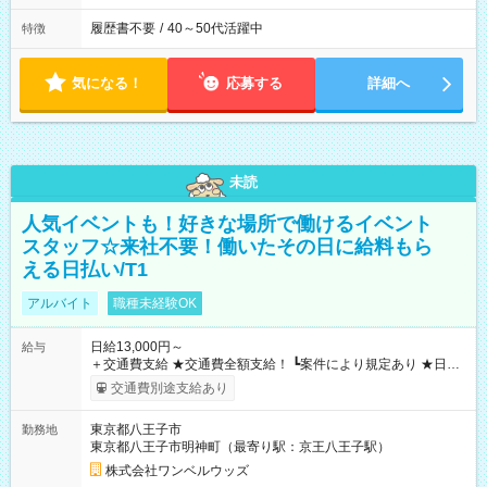
履歴書不要
/
40～50代活躍中
特徴
気になる！
応募する
詳細へ
未読
人気イベントも！好きな場所で働けるイベント
スタッフ☆来社不要！働いたその日に給料もら
える日払い/T1
アルバイト
職種未経験OK
日給13,000円～
給与
＋交通費支給 ★交通費全額支給！ ┗案件により規定あり ★日払
いOK！（規定あり） ┗働いたその日に現金GET♪ お仕事後はコ
交通費別途支給あり
ンビニATMから 日払い分を引き落とせます！ 【試用期間】試
用期間なし
東京都八王子市
勤務地
東京都八王子市明神町（最寄り駅：京王八王子駅）
株式会社ワンベルウッズ