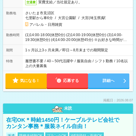
実費支給／当社規定あり。
交通費
さいたま市見沼区
勤務地
七里駅から車6分
/
大宮公園駅
/
大宮(埼玉県)駅
アパレル・日用雑貨
(1)14:00-18:00(休憩0分) (2)14:00-19:00(休憩0分) (3)14:00-
勤務時間
19:30(休憩0分) (4)14:00-20:00(休憩45分) ※お好きな時間が選べ
ます
1ヶ月以上3ヶ月未満／即日～8月末までの期間限定
期間
履歴書不要
/
40～50代活躍中
/
服装自由
/
シフト勤務
/
10名以
特徴
上の大量募集
気になる！
応募する
詳細へ
掲載日：2026.08.07
未読
在宅OK＊時給1450円！ケーブルテレビ会社で
カンタン事務＊服装ネイル自由！
派遣
職種未経験OK
ブランクOK
WEB登録・面接OK