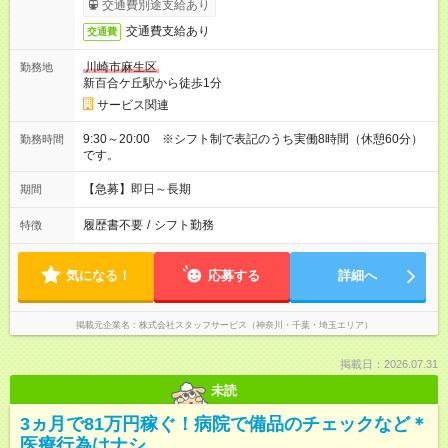
交通費別途支給あり
交通費支給あり
交通費
川崎市麻生区
勤務地
新百合ケ丘駅から徒歩1分
サービス関連
9:30～20:00 ※シフト制で表記のうち実働8時間（休憩60分）
勤務時間
です。
【急募】即日～長期
期間
履歴書不要
/
シフト勤務
特徴
気になる！
応募する
詳細へ
掲載元企業名
株式会社スタッフサービス（神奈川・千葉・埼玉エリア）
掲載日：2026.07.31
未読
3ヵ月で81万円稼ぐ！病院で備品のチェックなど＊
医療行為はナシ