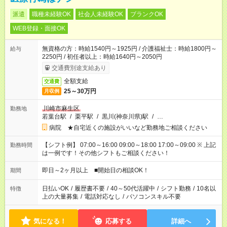
派遣
職種未経験OK
社会人未経験OK
ブランクOK
WEB登録・面接OK
無資格の方：時給1540円～1925円 / 介護福祉士：時給1800円～
給与
2250円 / 初任者以上：時給1640円～2050円
交通費別途支給あり
全額支給
交通費
25～30万円
月収例
川崎市麻生区
勤務地
若葉台駅
/
栗平駅
/
黒川(神奈川県)駅
/
…
病院 ★自宅近くの施設がいいなど勤務地ご相談ください
【シフト例】 07:00～16:00 09:00～18:00 17:00～09:00 ※ 上記
勤務時間
は一例です！その他シフトもご相談ください！
即日～2ヶ月以上 ■開始日の相談OK！
期間
日払いOK
/
履歴書不要
/
40～50代活躍中
/
シフト勤務
/
10名以
特徴
上の大量募集
/
電話対応なし
/
パソコンスキル不要
気になる！
応募する
詳細へ