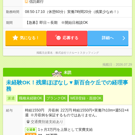
信託銀行
08:50-17:10（休憩60分）実働7時間20分（残業少なめ！）
勤務時間
【急募】即日～長期 ※開始日相談OK
期間
気になる！
応募する
詳細へ
掲載元企業名
株式会社リクルートスタッフィング
掲載日：2026.07.29
未読
未経験OK！残業ほぼなし▼新百合ケ丘での経理事
務
派遣
職種未経験OK
ブランクOK
WEB登録・面接OK
時給1550円 月収例 22万円 時給1550円×実働7h10m×週5日×4
給与
週 ※月収例を保証するものではありません。
交通費別途支給あり
1ヶ月3万円を上限として実費支給
交通費