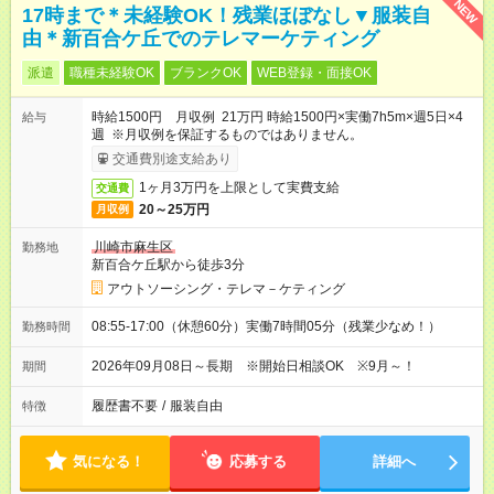
NEW
17時まで＊未経験OK！残業ほぼなし▼服装自
由＊新百合ケ丘でのテレマーケティング
派遣
職種未経験OK
ブランクOK
WEB登録・面接OK
時給1500円 月収例 21万円 時給1500円×実働7h5m×週5日×4
給与
週 ※月収例を保証するものではありません。
交通費別途支給あり
1ヶ月3万円を上限として実費支給
交通費
20～25万円
月収例
川崎市麻生区
勤務地
新百合ケ丘駅から徒歩3分
アウトソーシング・テレマ－ケティング
08:55-17:00（休憩60分）実働7時間05分（残業少なめ！）
勤務時間
2026年09月08日～長期 ※開始日相談OK ※9月～！
期間
履歴書不要
/
服装自由
特徴
気になる！
応募する
詳細へ