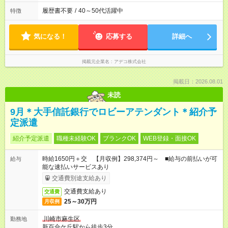
履歴書不要
/
40～50代活躍中
特徴
気になる！
応募する
詳細へ
掲載元企業名
アデコ株式会社
掲載日：2026.08.01
未読
9月＊大手信託銀行でロビーアテンダント＊紹介予
定派遣
紹介予定派遣
職種未経験OK
ブランクOK
WEB登録・面接OK
時給1650円＋交 【月収例】298,374円～ ■給与の前払いが可
給与
能な速払いサービスあり
交通費別途支給あり
交通費支給あり
交通費
25～30万円
月収例
川崎市麻生区
勤務地
新百合ケ丘駅から徒歩3分