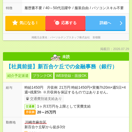
履歴書不要
/
40～50代活躍中
/
服装自由
/
パソコンスキル不要
特徴
気になる！
応募する
詳細へ
掲載元企業名
パーソルテンプスタッフ株式会社 首都圏
掲載日：2026.07.29
未読
【社員前提】新百合ケ丘での金融事務（銀行）
紹介予定派遣
ブランクOK
WEB登録・面接OK
時給1450円 月収例 21万円 時給1450円×実働7h20m×週5日×4
給与
週+残業5h ※月収例を保証するものではありません。
交通費別途支給あり
1ヶ月3万円を上限として実費支給
交通費
20～25万円
月収例
川崎市麻生区
勤務地
新百合ケ丘駅から徒歩3分