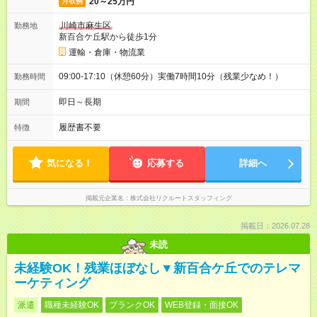
20～25万円
月収例
川崎市麻生区
勤務地
新百合ケ丘駅から徒歩1分
運輸・倉庫・物流業
09:00-17:10（休憩60分）実働7時間10分（残業少なめ！）
勤務時間
即日～長期
期間
履歴書不要
特徴
気になる！
応募する
詳細へ
掲載元企業名
株式会社リクルートスタッフィング
掲載日：2026.07.28
未読
未経験OK！残業ほぼなし▼新百合ケ丘でのテレマ
ーケティング
派遣
職種未経験OK
ブランクOK
WEB登録・面接OK