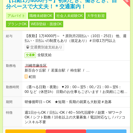
【日給1万4000円～】初めどき、働きどき、自
分ペースで大丈夫！＊交通案内！
アルバイト
職種未経験OK
社会人未経験OK
大学生歓迎
ブランクOK
WEB登録・面接OK
【夜勤】1万4000円～ ＊原則月2回払い（10日・25日） 他、週
給与
払い・日払いの制度もあり（規定あり）＃日収1万円以上
交通費別途支給あり
全額支給
交通費
川崎市麻生区
勤務地
新百合ケ丘駅
/
若葉台駅
/
柿生駅
/
…
町田
（選べる日勤・夜勤） ▼20：00～翌5：00／21：00～翌6：
勤務時間
00 など（休憩1h） 日勤のお仕事もございます！お気軽にご相談
ください！
研修後即日～OK ★短期・長期の就業も大歓迎＃急募
期間
週1日からOK
/
日払いOK
/
40～50代活躍中
/
副業・Wワーク
特徴
OK
/
シフト勤務
/
10名以上の大量募集
/
電話対応なし
/
パソコ
ンスキル不要