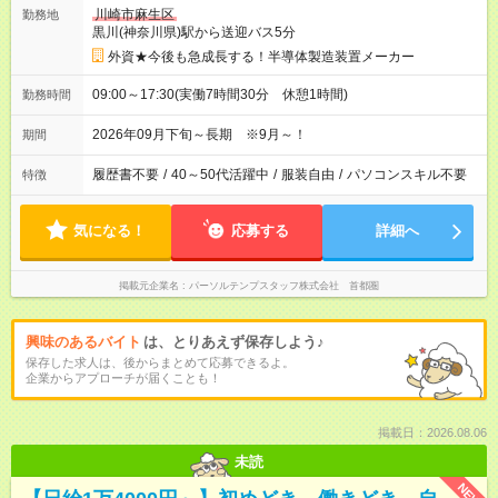
川崎市麻生区
勤務地
黒川(神奈川県)駅から送迎バス5分
外資★今後も急成長する！半導体製造装置メーカー
09:00～17:30(実働7時間30分 休憩1時間)
勤務時間
2026年09月下旬～長期 ※9月～！
期間
履歴書不要
/
40～50代活躍中
/
服装自由
/
パソコンスキル不要
特徴
気になる！
応募する
詳細へ
掲載元企業名
パーソルテンプスタッフ株式会社 首都圏
興味のあるバイト
は、とりあえず保存しよう♪
保存した求人は、後からまとめて応募できるよ。
企業からアプローチが届くことも！
掲載日：2026.08.06
未読
NEW