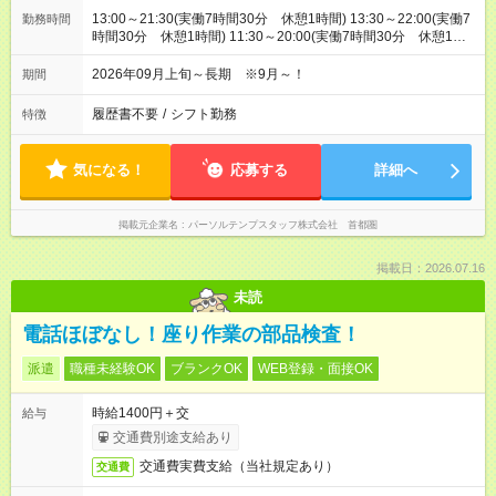
13:00～21:30(実働7時間30分 休憩1時間) 13:30～22:00(実働7
勤務時間
時間30分 休憩1時間) 11:30～20:00(実働7時間30分 休憩1時
間) ※日曜と特別講習期間（夏冬）8:00～16:30もしくは11:30～
20:30
2026年09月上旬～長期 ※9月～！
期間
履歴書不要
/
シフト勤務
特徴
気になる！
応募する
詳細へ
掲載元企業名
パーソルテンプスタッフ株式会社 首都圏
掲載日：2026.07.16
未読
電話ほぼなし！座り作業の部品検査！
派遣
職種未経験OK
ブランクOK
WEB登録・面接OK
時給1400円＋交
給与
交通費別途支給あり
交通費実費支給（当社規定あり）
交通費