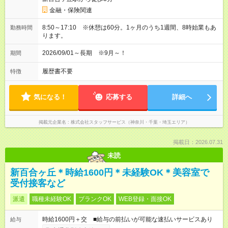
金融・保険関連
8:50～17:10 ※休憩は60分。1ヶ月のうち1週間、8時始業もあ
勤務時間
ります。
2026/09/01～長期 ※9月～！
期間
履歴書不要
特徴
気になる！
応募する
詳細へ
掲載元企業名
株式会社スタッフサービス（神奈川・千葉・埼玉エリア）
掲載日：2026.07.31
未読
新百合ヶ丘＊時給1600円＊未経験OK＊美容室で
受付接客など
派遣
職種未経験OK
ブランクOK
WEB登録・面接OK
時給1600円＋交 ■給与の前払いが可能な速払いサービスあり
給与