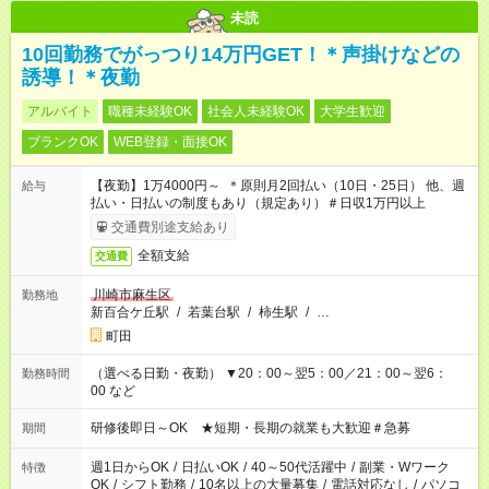
未読
10回勤務でがっつり14万円GET！＊声掛けなどの
誘導！＊夜勤
アルバイト
職種未経験OK
社会人未経験OK
大学生歓迎
ブランクOK
WEB登録・面接OK
【夜勤】1万4000円～ ＊原則月2回払い（10日・25日） 他、週
給与
払い・日払いの制度もあり（規定あり）＃日収1万円以上
交通費別途支給あり
全額支給
交通費
川崎市麻生区
勤務地
新百合ケ丘駅
/
若葉台駅
/
柿生駅
/
…
町田
（選べる日勤・夜勤） ▼20：00～翌5：00／21：00～翌6：
勤務時間
00 など
研修後即日～OK ★短期・長期の就業も大歓迎＃急募
期間
週1日からOK
/
日払いOK
/
40～50代活躍中
/
副業・Wワーク
特徴
OK
/
シフト勤務
/
10名以上の大量募集
/
電話対応なし
/
パソコ