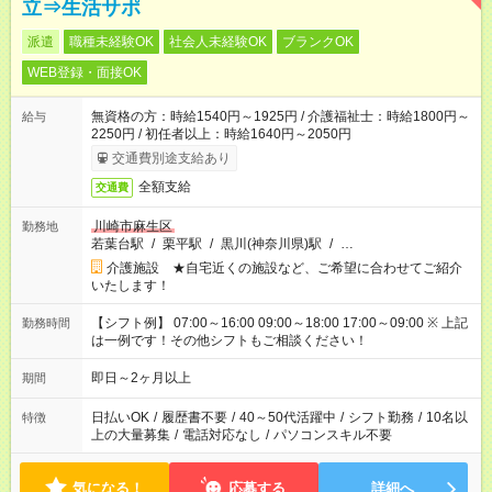
立⇒生活サポ
派遣
職種未経験OK
社会人未経験OK
ブランクOK
WEB登録・面接OK
無資格の方：時給1540円～1925円 / 介護福祉士：時給1800円～
給与
2250円 / 初任者以上：時給1640円～2050円
交通費別途支給あり
全額支給
交通費
川崎市麻生区
勤務地
若葉台駅
/
栗平駅
/
黒川(神奈川県)駅
/
…
介護施設 ★自宅近くの施設など、ご希望に合わせてご紹介
いたします！
【シフト例】 07:00～16:00 09:00～18:00 17:00～09:00 ※ 上記
勤務時間
は一例です！その他シフトもご相談ください！
即日～2ヶ月以上
期間
日払いOK
/
履歴書不要
/
40～50代活躍中
/
シフト勤務
/
10名以
特徴
上の大量募集
/
電話対応なし
/
パソコンスキル不要
気になる！
応募する
詳細へ