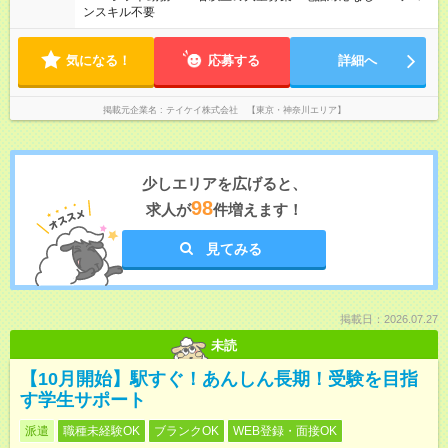
ンスキル不要
気になる！
応募する
詳細へ
掲載元企業名
テイケイ株式会社 【東京・神奈川エリア】
少しエリアを広げると、
98
求人が
件増えます！
見てみる
掲載日：2026.07.27
未読
【10月開始】駅すぐ！あんしん長期！受験を目指
す学生サポート
派遣
職種未経験OK
ブランクOK
WEB登録・面接OK