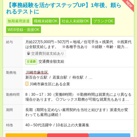
NEW
【事務経験を活かすステップUP】1年後、頼ら
れるテストに
無期雇用派遣
職種未経験OK
社会人未経験OK
ブランクOK
WEB登録・面接OK
月給22万5,000円～50万円＋地域／住宅手当＋残業代 ※残業代
給与
は全額支給します。 ※各種手当あり ※経験・年齢・能力等を
考慮して加給・優遇します。
交通費別途支給あり
交通費全額支給
交通費
川崎市麻生区
勤務地
新百合ケ丘駅
/
若葉台駅
/
柿生駅
/
…
川崎市麻生区にある企業
8：30～17：30（実働8時間） ※勤務時間は就業先により異なる
勤務時間
場合があります。 ◎フレックス勤務が可能な就業先もありま
す。 ◎今よりもさらに働きやすい環境をつくるべく、 働き方
改革に全社をあげて取り組んでいます。
長期（期間を定めない雇用契約を当社と結びます）派遣先が変
期間
わっても雇用は継続！
40～50代活躍中
/
10名以上の大量募集
特徴