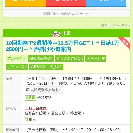
掲載元企業名
株式会社ニッソーネット
掲載日：2026.08.05
未読
NEW
10回勤務で2週間後⇒12.5万円GET！＊日給1万
2500円～＊声掛けや道案内
アルバイト
職種未経験OK
社会人未経験OK
大学生歓迎
ブランクOK
WEB登録・面接OK
【日勤】1万2500円～ 【夜勤】1万4000円～ ＊原則月2回払い
給与
（10日・25日） 他、週払い・日払いの制度もあり（規定あり）
＃日収1万円以上
交通費別途支給あり
全額支給
交通費
川崎市麻生区
勤務地
新百合ケ丘駅
/
若葉台駅
/
柿生駅
/
…
町田
（選べる日勤・夜勤） ▼8：00～17：00／9：00～18：00
勤務時間