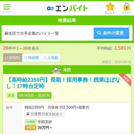
0
メニュー
気になる！
ログイン
検索結果
条件の変更
麻生区で大手企業のバイト一覧
26
1,581
件中
1
～
26
件表示
平均時給:
円
新着順
時給順
人気順
掲載日：2026.08.06
未読
NEW
【高時給2350円】長期！採用事務！残業ほぼな
し！17時台定時
派遣
WEB登録・面接OK
時給2350円 月収例 352,500円+残業代
給与
交通費別途支給あり
全額支給
交通費
30万円～
月収例