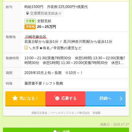
時給1500円 月収例 225,000円+残業代
給与
交通費別途支給あり
全額支給
交通費
20～25万円
月収例
川崎市麻生区
勤務地
若葉台駅から徒歩1分
/
黒川(神奈川県)駅から徒歩11分
＼大手★有名／学習塾の運営など
13:00～21:30(実働7時間30分 休憩1時間) 13:30～22:00(実働7
勤務時間
時間30分 休憩1時間) 11:30～20:00(実働7時間30分 休憩1時
間) ※日曜と特別講習期間（夏冬）8:00～16:30もしくは11:30～
20:30
2026年10月上旬～長期 ※10月～！
期間
履歴書不要
/
シフト勤務
特徴
気になる！
応募する
詳細へ
掲載元企業名
パーソルテンプスタッフ株式会社 首都圏
掲載日：2026.07.27