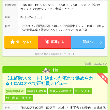
(1)07:00～16:00 (2)09:00～18:00 (3)17:00～09:00 ※ 上記は一
勤務時間
例です！その他シフトもご相談ください！
即日～2ヶ月以上
期間
日払いOK
/
履歴書不要
/
40～50代活躍中
/
シフト勤務
/
10名以
特徴
上の大量募集
/
電話対応なし
/
パソコンスキル不要
気になる！
応募する
詳細へ
掲載元企業名
株式会社ニッソーネット
掲載日：2026.08.04
未読
NEW
【未経験スタート】決まった流れで進められ
る！CADオペで正社員デビュー
無期雇用派遣
職種未経験OK
社会人未経験OK
ブランクOK
WEB登録・面接OK
月給22万5,000円～50万円＋地域／住宅手当＋残業代 ※残業代
給与