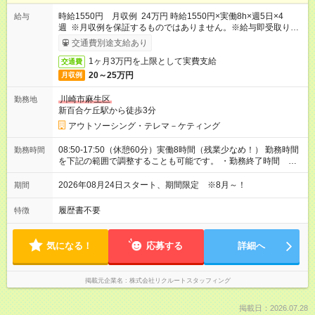
時給1550円 月収例 24万円 時給1550円×実働8h×週5日×4
給与
週 ※月収例を保証するものではありません。※給与即受取りサ
ービス利用可（利用条件有）
交通費別途支給あり
1ヶ月3万円を上限として実費支給
交通費
20～25万円
月収例
川崎市麻生区
勤務地
新百合ケ丘駅から徒歩3分
アウトソーシング・テレマ－ケティング
08:50-17:50（休憩60分）実働8時間（残業少なめ！） 勤務時間
勤務時間
を下記の範囲で調整することも可能です。 ・勤務終了時間
17:00～18:00 ・実働 07:10～08:00
2026年08月24日スタート、期間限定 ※8月～！
期間
履歴書不要
特徴
気になる！
応募する
詳細へ
掲載元企業名
株式会社リクルートスタッフィング
掲載日：2026.07.28