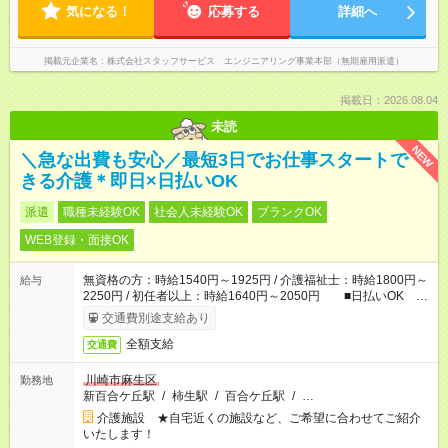
気になる！
応募する
詳細へ
掲載元企業名
株式会社スタッフサービス エンジニアリング事業本部（無期雇用派遣）
掲載日：2026.08.04
未読
NEW
＼急な出費も安心／最短3日でお仕事スタートで
きる介護＊即日×日払いOK
派遣
職種未経験OK
社会人未経験OK
ブランクOK
WEB登録・面接OK
無資格の方：時給1540円～1925円 / 介護福祉士：時給1800円～
給与
2250円 / 初任者以上：時給1640円～2050円 ■日払いOK ■
日収例：1万2320円（時給1540円×8h）
交通費別途支給あり
全額支給
交通費
川崎市麻生区
勤務地
新百合ケ丘駅
/
柿生駅
/
百合ケ丘駅
/
…
介護施設 ★自宅近くの施設など、ご希望に合わせてご紹介
いたします！