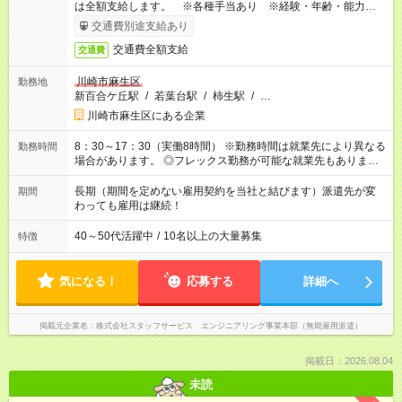
は全額支給します。 ※各種手当あり ※経験・年齢・能力等を
考慮して加給・優遇します。
交通費別途支給あり
交通費全額支給
交通費
川崎市麻生区
勤務地
新百合ケ丘駅
/
若葉台駅
/
柿生駅
/
…
川崎市麻生区にある企業
8：30～17：30（実働8時間） ※勤務時間は就業先により異なる
勤務時間
場合があります。 ◎フレックス勤務が可能な就業先もありま
す。 ◎今よりもさらに働きやすい環境をつくるべく、 働き方
改革に全社をあげて取り組んでいます。
長期（期間を定めない雇用契約を当社と結びます）派遣先が変
期間
わっても雇用は継続！
40～50代活躍中
/
10名以上の大量募集
特徴
気になる！
応募する
詳細へ
掲載元企業名
株式会社スタッフサービス エンジニアリング事業本部（無期雇用派遣）
掲載日：2026.08.04
未読