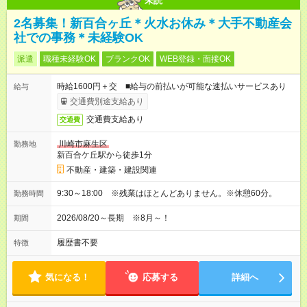
未読
2名募集！新百合ヶ丘＊火水お休み＊大手不動産会
社での事務＊未経験OK
派遣
職種未経験OK
ブランクOK
WEB登録・面接OK
時給1600円＋交 ■給与の前払いが可能な速払いサービスあり
給与
交通費別途支給あり
交通費支給あり
交通費
川崎市麻生区
勤務地
新百合ケ丘駅から徒歩1分
不動産・建築・建設関連
9:30～18:00 ※残業はほとんどありません。※休憩60分。
勤務時間
2026/08/20～長期 ※8月～！
期間
履歴書不要
特徴
気になる！
応募する
詳細へ