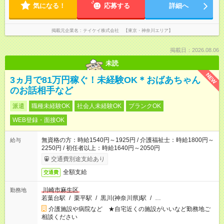
気になる！
応募する
詳細へ
掲載元企業名
テイケイ株式会社 【東京・神奈川エリア】
掲載日：2026.08.06
未読
NEW
3ヵ月で81万円稼ぐ！未経験OK＊おばあちゃん
のお話相手など
派遣
職種未経験OK
社会人未経験OK
ブランクOK
WEB登録・面接OK
無資格の方：時給1540円～1925円 / 介護福祉士：時給1800円～
給与
2250円 / 初任者以上：時給1640円～2050円
交通費別途支給あり
全額支給
交通費
川崎市麻生区
勤務地
若葉台駅
/
栗平駅
/
黒川(神奈川県)駅
/
…
介護施設や病院など ★自宅近くの施設がいいなど勤務地ご
相談ください