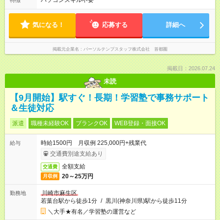
パソコンスキル不要
特徴
気になる！
応募する
詳細へ
掲載元企業名
パーソルテンプスタッフ株式会社 首都圏
掲載日：2026.07.24
未読
【9月開始】駅すぐ！長期！学習塾で事務サポート
＆生徒対応
派遣
職種未経験OK
ブランクOK
WEB登録・面接OK
時給1500円 月収例 225,000円+残業代
給与
交通費別途支給あり
全額支給
交通費
20～25万円
月収例
川崎市麻生区
勤務地
若葉台駅から徒歩1分
/
黒川(神奈川県)駅から徒歩11分
＼大手★有名／学習塾の運営など