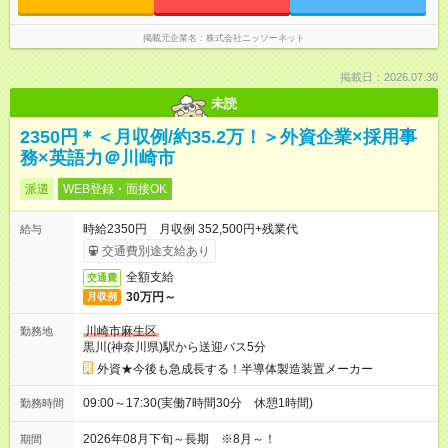
掲載元企業名
株式会社ニッソーネット
掲載日：2026.07.30
未読
2350円＊＜月収例/約35.2万！＞外資企業×採用事
務×英語力＠川崎市
派遣
WEB登録・面接OK
時給2350円 月収例 352,500円+残業代
給与
交通費別途支給あり
全額支給
交通費
30万円～
月収例
川崎市麻生区
勤務地
黒川(神奈川県)駅から送迎バス5分
外資★今後も急成長する！半導体製造装置メーカー
09:00～17:30(実働7時間30分 休憩1時間)
勤務時間
2026年08月下旬～長期 ※8月～！
期間