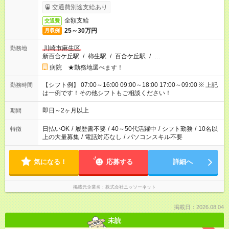
交通費別途支給あり
全額支給
交通費
25～30万円
月収例
川崎市麻生区
勤務地
新百合ケ丘駅
/
柿生駅
/
百合ケ丘駅
/
…
病院 ★勤務地選べます！
【シフト例】 07:00～16:00 09:00～18:00 17:00～09:00 ※ 上記
勤務時間
は一例です！その他シフトもご相談ください！
即日～2ヶ月以上
期間
日払いOK
/
履歴書不要
/
40～50代活躍中
/
シフト勤務
/
10名以
特徴
上の大量募集
/
電話対応なし
/
パソコンスキル不要
気になる！
応募する
詳細へ
掲載元企業名
株式会社ニッソーネット
掲載日：2026.08.04
未読