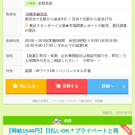
全額支給
交通費
川崎市麻生区
勤務地
新百合ケ丘駅から徒歩4分
/
百合ケ丘駅から徒歩17分
東証スタンダード上場★市場調査レポートの販売、委託調査
の受託
09:00～16:00(実働6時間 休憩1時間) ※ 9:00-18:00 9:00-
勤務時間
16:30 9:00-17:00 いずれかでの就業OK
【急募】即日～長期 お仕事開始日は相談可能です。即日～で
期間
も現職中の方もご相談ください！ ※即日～！
副業・WワークOK
/
パソコンスキル不要
特徴
気になる！
応募する
詳細へ
掲載元企業名
パーソルテンプスタッフ株式会社 首都圏
掲載日：2026.08.05
未読
NEW
【時給1540円】日払いOK＊プライベートと両