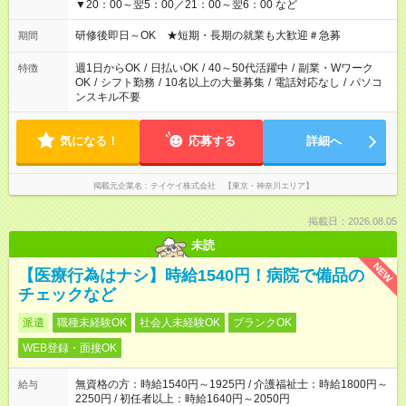
▼20：00～翌5：00／21：00～翌6：00 など
研修後即日～OK ★短期・長期の就業も大歓迎＃急募
期間
週1日からOK
/
日払いOK
/
40～50代活躍中
/
副業・Wワーク
特徴
OK
/
シフト勤務
/
10名以上の大量募集
/
電話対応なし
/
パソコ
ンスキル不要
気になる！
応募する
詳細へ
掲載元企業名
テイケイ株式会社 【東京・神奈川エリア】
掲載日：2026.08.05
未読
NEW
【医療行為はナシ】時給1540円！病院で備品の
チェックなど
派遣
職種未経験OK
社会人未経験OK
ブランクOK
WEB登録・面接OK
無資格の方：時給1540円～1925円 / 介護福祉士：時給1800円～
給与
2250円 / 初任者以上：時給1640円～2050円