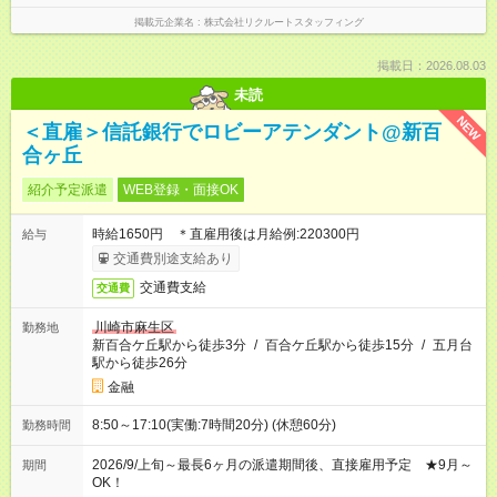
掲載元企業名
株式会社リクルートスタッフィング
掲載日：2026.08.03
未読
NEW
＜直雇＞信託銀行でロビーアテンダント@新百
合ヶ丘
紹介予定派遣
WEB登録・面接OK
時給1650円 ＊直雇用後は月給例:220300円
給与
交通費別途支給あり
交通費支給
交通費
川崎市麻生区
勤務地
新百合ケ丘駅から徒歩3分
/
百合ケ丘駅から徒歩15分
/
五月台
駅から徒歩26分
金融
8:50～17:10(実働:7時間20分) (休憩60分)
勤務時間
2026/9/上旬～最長6ヶ月の派遣期間後、直接雇用予定 ★9月～
期間
OK！