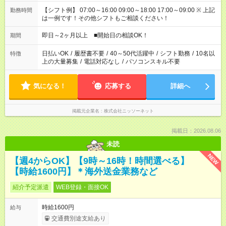
【シフト例】 07:00～16:00 09:00～18:00 17:00～09:00 ※ 上記
勤務時間
は一例です！その他シフトもご相談ください！
即日～2ヶ月以上 ■開始日の相談OK！
期間
日払いOK
/
履歴書不要
/
40～50代活躍中
/
シフト勤務
/
10名以
特徴
上の大量募集
/
電話対応なし
/
パソコンスキル不要
気になる！
応募する
詳細へ
掲載元企業名
株式会社ニッソーネット
掲載日：2026.08.06
未読
NEW
【週4からOK】【9時～16時！時間選べる】
【時給1600円】＊海外送金業務など
紹介予定派遣
WEB登録・面接OK
時給1600円
給与
交通費別途支給あり