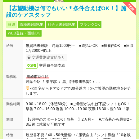
NEW
【志望動機は何でもいい＊条件合えばOK！】施
設のケアスタッフ
派遣
職種未経験OK
社会人未経験OK
ブランクOK
WEB登録・面接OK
無資格未経験：時給1500円～ ■週払いOK ■扶養内OK ■日収
給与
1万2000円以上
交通費別途支給あり
交通費全額支給
交通費
川崎市麻生区
勤務地
若葉台駅
/
栗平駅
/
黒川(神奈川県)駅
/
…
≪自宅からドアtoドアで30分以内！≫ご希望の勤務地を紹介
します。
9:00～18:00（休憩60分） ■ご希望があれば下記シフトもOK！
勤務時間
早番 7:00～16:00 遅番 10:00～19:00 夜勤 16:30～翌9:30 「家族
と休みを合わせたい」 「余裕を持って夕飯の準備がしたい」
「できれば残業はしたくない」 など、ご希望を教えてください
【8月中のスタートOK！急募！】2カ月～ ■ご応募から最短2～
期間
ね。 ※Wワーク希望の方へ 今ご覧のお仕事で希望する勤務時間
3日後に就業が可能です！
と、もう1つのお仕事の勤務時間。 合計で週40時間を超える場
合は応募できません。
履歴書不要
/
40～50代活躍中
/
服装自由
/
シフト勤務
/
10名以
特徴