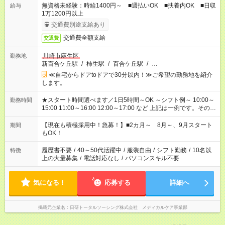
無資格未経験：時給1400円～ ■週払いOK ■扶養内OK ■日収
給与
1万1200円以上
交通費別途支給あり
交通費全額支給
交通費
川崎市麻生区
勤務地
新百合ケ丘駅
/
柿生駅
/
百合ケ丘駅
/
…
≪自宅からドアtoドアで30分以内！≫ご希望の勤務地を紹介
します。
★スタート時間選べます／1日5時間～OK ～シフト例～ 10:00～
勤務時間
15:00 11:00～16:00 12:00～17:00 など 上記は一例です。その他
シフトもご相談ください。 ※Wワークの場合当社と合わせて法
定労働時間が週40時間を超えなければOKです。
【現在も積極採用中！急募！】■2カ月～ 8月～、9月スタート
期間
もOK！
履歴書不要
/
40～50代活躍中
/
服装自由
/
シフト勤務
/
10名以
特徴
上の大量募集
/
電話対応なし
/
パソコンスキル不要
気になる！
応募する
詳細へ
掲載元企業名
日研トータルソーシング株式会社 メディカルケア事業部