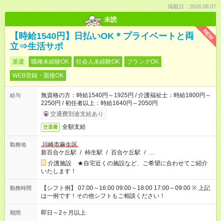
掲載日：2026.08.07
未読
NEW
【時給1540円】日払いOK＊プライベートと両
立⇒生活サポ
派遣
職種未経験OK
社会人未経験OK
ブランクOK
WEB登録・面接OK
無資格の方：時給1540円～1925円 / 介護福祉士：時給1800円～
給与
2250円 / 初任者以上：時給1640円～2050円
交通費別途支給あり
全額支給
交通費
川崎市麻生区
勤務地
新百合ケ丘駅
/
柿生駅
/
百合ケ丘駅
/
…
介護施設 ★自宅近くの施設など、ご希望に合わせてご紹介
いたします！
【シフト例】 07:00～16:00 09:00～18:00 17:00～09:00 ※ 上記
勤務時間
は一例です！その他シフトもご相談ください！
即日～2ヶ月以上
期間