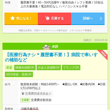
合は応募できません。
履歴書不要
/
40～50代活躍中
/
服装自由
/
シフト勤務
/
10名以
特徴
上の大量募集
/
電話対応なし
/
パソコンスキル不要
気になる！
応募する
詳細へ
掲載元企業名
日研トータルソーシング株式会社 メディカルケア事業部
掲載日：2026.08.06
未読
NEW
【医療行為ナシ＊履歴書不要！】病院で車いす
の補助など
派遣
職種未経験OK
社会人未経験OK
ブランクOK
WEB登録・面接OK
無資格未経験：時給1400円～ ■週払いOK ■扶養内OK ■日収
給与
1万1200円以上
交通費別途支給あり
交通費全額支給
交通費
川崎市麻生区
勤務地