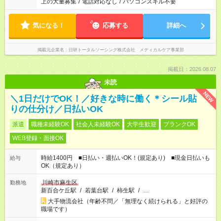
上の大量募集
/
電話対応なし
/
パソコンスキル不要
気になる！
応募する
詳細へ
掲載元企業名
日研トータルソーシング株式会社 メディカルケア事業部
掲載日：2026.08.07
未読
NEW
＼1日だけでOK！／好きな時に働く＊シール貼
りの仕分け／日払いOK
派遣
職種未経験OK
社会人未経験OK
大学生歓迎
ブランクOK
WEB登録・面接OK
時給1400円 ■日払い・週払いOK！(規定あり) ■現金日払いも
給与
OK（規定あり）
川崎市麻生区
勤務地
新百合ケ丘駅
/
若葉台駅
/
柿生駅
/
…
大手物流会社（年齢不問／「無理なく続けられる」と好評の
職場です）