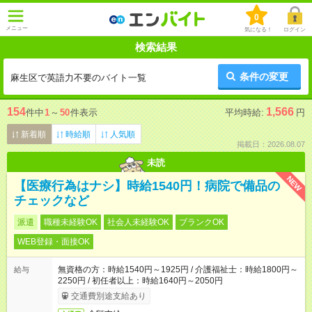
0
メニュー
気になる！
ログイン
検索結果
条件の変更
麻生区で英語力不要のバイト一覧
154
1,566
件中
1
～
50
件表示
平均時給:
円
新着順
時給順
人気順
掲載日：2026.08.07
未読
NEW
【医療行為はナシ】時給1540円！病院で備品の
チェックなど
派遣
職種未経験OK
社会人未経験OK
ブランクOK
WEB登録・面接OK
無資格の方：時給1540円～1925円 / 介護福祉士：時給1800円～
給与
2250円 / 初任者以上：時給1640円～2050円
交通費別途支給あり