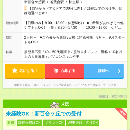
新百合ケ丘駅
/
若葉台駅
/
柿生駅
/
…
【自宅からドアtoドアで30分以内】介護施設でのお仕事。勤
務地選べます！
【日勤のみ】9:00～18:00（休憩60分） ■ご希望があればその他
勤務時間
シフトもOK！ （例）8:30～17:30 10:00～19:00 など
「家族とお休みを合わせたい」 「できれば残業はしたくない」
など、あなたのご希望に沿ったお仕事をご紹介します！ ※Wワ
2ヶ月～ ■ご応募から最短3日後に開始可能 8月～、9月スター
期間
ーク希望の方へ 今ご覧のお仕事で希望する勤務時間と、もう1つ
トもOK！
のお仕事の勤務時間。 合計で週40時間を超える場合は応募でき
ません
履歴書不要
/
40～50代活躍中
/
服装自由
/
シフト勤務
/
10名以
特徴
上の大量募集
/
パソコンスキル不要
気になる！
応募する
詳細へ
掲載元企業名
日研トータルソーシング株式会社 メディカルケア事業部 ナース派遣
掲載日：2026.08.05
未読
NEW
未経験OK！新百合ケ丘での受付
派遣
職種未経験OK
ブランクOK
WEB登録・面接OK