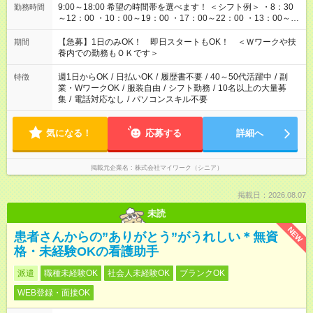
9:00～18:00 希望の時間帯を選べます！ ＜シフト例＞ ・8：30
勤務時間
～12：00 ・10：00～19：00 ・17：00～22：00 ・13：00～
22：00 ・22：00～翌6：00 など
【急募】1日のみOK！ 即日スタートもOK！ ＜Ｗワークや扶
期間
養内での勤務もＯＫです＞
週1日からOK
/
日払いOK
/
履歴書不要
/
40～50代活躍中
/
副
特徴
業・WワークOK
/
服装自由
/
シフト勤務
/
10名以上の大量募
集
/
電話対応なし
/
パソコンスキル不要
気になる！
応募する
詳細へ
掲載元企業名
株式会社マイワーク（シニア）
掲載日：2026.08.07
未読
NEW
患者さんからの”ありがとう”がうれしい＊無資
格・未経験OKの看護助手
派遣
職種未経験OK
社会人未経験OK
ブランクOK
WEB登録・面接OK