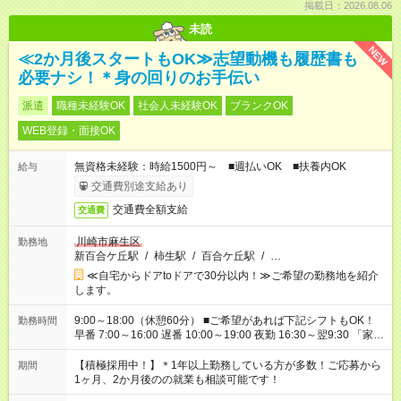
掲載日：2026.08.06
未読
NEW
≪2か月後スタートもOK≫志望動機も履歴書も
必要ナシ！＊身の回りのお手伝い
派遣
職種未経験OK
社会人未経験OK
ブランクOK
WEB登録・面接OK
無資格未経験：時給1500円～ ■週払いOK ■扶養内OK
給与
交通費別途支給あり
交通費全額支給
交通費
川崎市麻生区
勤務地
新百合ケ丘駅
/
柿生駅
/
百合ケ丘駅
/
…
≪自宅からドアtoドアで30分以内！≫ご希望の勤務地を紹介
します。
9:00～18:00（休憩60分） ■ご希望があれば下記シフトもOK！
勤務時間
早番 7:00～16:00 遅番 10:00～19:00 夜勤 16:30～翌9:30 「家族
と休みを合わせたい」 「余裕を持って夕飯の準備がしたい」
「できれば残業はしたくない」 など、ご希望を教えてください
【積極採用中！】＊1年以上勤務している方が多数！ご応募から
期間
ね。 ※Wワーク希望の方へ 今ご覧のお仕事で希望する勤務時間
1ヶ月、2か月後のの就業も相談可能です！
と、もう1つのお仕事の勤務時間が 合計で週40時間を超える場