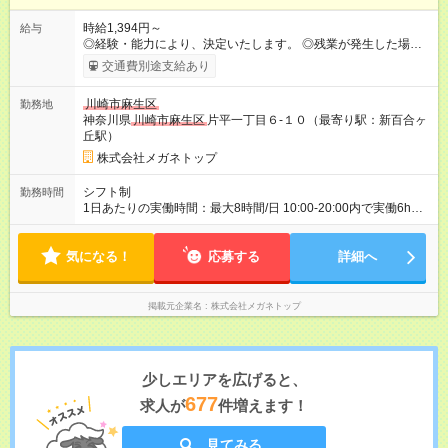
時給1,394円～
給与
◎経験・能力により、決定いたします。 ◎残業が発生した場合
は、1分単位で時間外手当を支給します。 【試用期間】試用期間
交通費別途支給あり
あり 試用期間の長さ：3ヶ月 雇用形態、給与は本採用時と同じ
です。
川崎市麻生区
勤務地
神奈川県
川崎市麻生区
片平一丁目６-１０（最寄り駅：新百合ヶ
丘駅）
株式会社メガネトップ
シフト制
勤務時間
1日あたりの実働時間：最大8時間/日 10:00-20:00内で実働6h
※1日6h以上、 土日含む週3日以上勤務できる方 （シフト例） パ
ート（朝）：10～17時 パート（昼）：12～19時など ※副業・W
気になる！
ワーク不可
応募する
詳細へ
掲載元企業名
株式会社メガネトップ
少しエリアを広げると、
677
求人が
件増えます！
見てみる