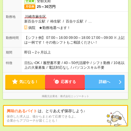
全額支給
交通費
25～30万円
月収例
川崎市麻生区
勤務地
新百合ケ丘駅
/
柿生駅
/
百合ケ丘駅
/
…
病院 ★勤務地選べます！
【シフト例】 07:00～16:00 09:00～18:00 17:00～09:00 ※ 上記
勤務時間
は一例です！その他シフトもご相談ください！
即日～2ヶ月以上
期間
日払いOK
/
履歴書不要
/
40～50代活躍中
/
シフト勤務
/
10名以
特徴
上の大量募集
/
電話対応なし
/
パソコンスキル不要
気になる！
応募する
詳細へ
掲載元企業名
株式会社ニッソーネット
興味のあるバイト
は、とりあえず保存しよう♪
保存した求人は、後からまとめて応募できるよ。
企業からアプローチが届くことも！