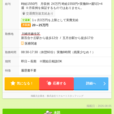
時給1550円 月収例 24万円 時給1550円×実働8h×週5日×4
給与
週 ※月収例を保証するものではありません。
交通費別途支給あり
1ヶ月3万円を上限として実費支給
交通費
20～25万円
月収例
川崎市麻生区
勤務地
新百合ケ丘駅から徒歩12分
/
五月台駅から徒歩17分
医療関連
08:30-17:30（休憩60分）実働8時間（残業少なめ！）
勤務時間
即日～長期 ※開始日相談OK
期間
履歴書不要
特徴
気になる！
応募する
詳細へ
掲載元企業名
株式会社リクルートスタッフィング
掲載日：2026.08.05
未読