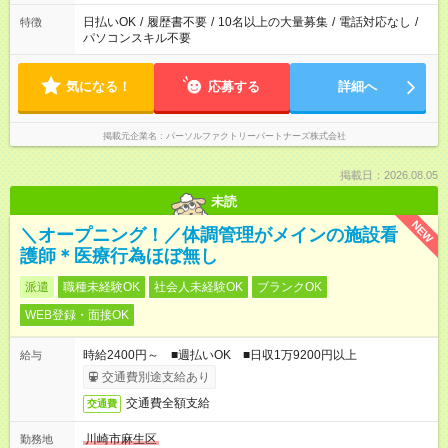
日払いOK
/
履歴書不要
/
10名以上の大量募集
/
電話対応なし
/
特徴
パソコンスキル不要
気になる！
応募する
詳細へ
掲載元企業名
パーソルファクトリーパートナーズ株式会社
掲載日：2026.08.05
未読
NEW
＼オープニング！／体調管理がメインの施設看
護師＊医療行為ほぼ無し
派遣
職種未経験OK
社会人未経験OK
ブランクOK
WEB登録・面接OK
時給2400円～ ■週払いOK ■日収1万9200円以上
給与
交通費別途支給あり
交通費全額支給
交通費
川崎市麻生区
勤務地