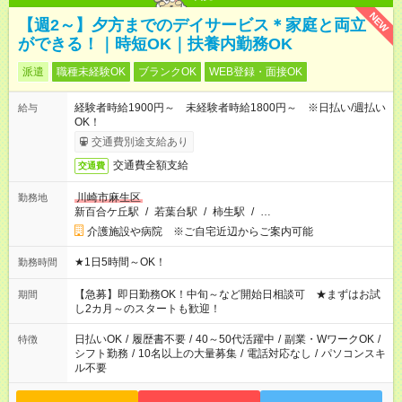
NEW
【週2～】夕方までのデイサービス＊家庭と両立
ができる！｜時短OK｜扶養内勤務OK
派遣
職種未経験OK
ブランクOK
WEB登録・面接OK
経験者時給1900円～ 未経験者時給1800円～ ※日払い/週払い
給与
OK！
交通費別途支給あり
交通費全額支給
交通費
川崎市麻生区
勤務地
新百合ケ丘駅
/
若葉台駅
/
柿生駅
/
…
介護施設や病院 ※ご自宅近辺からご案内可能
★1日5時間～OK！
勤務時間
【急募】即日勤務OK！中旬～など開始日相談可 ★まずはお試
期間
し2カ月～のスタートも歓迎！
日払いOK
/
履歴書不要
/
40～50代活躍中
/
副業・WワークOK
/
特徴
シフト勤務
/
10名以上の大量募集
/
電話対応なし
/
パソコンスキ
ル不要