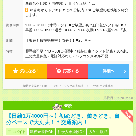
新百合ケ丘駅
/
柿生駅
/
百合ケ丘駅
/
…
≪自宅からドアtoドアで30分以内！≫ご希望の勤務地を紹介
します。
9:00～18:00（休憩60分） ■ご希望があれば下記シフトもOK！
勤務時間
早番 7:00～16:00 遅番 10:00～19:00 夜勤 16:30～翌9:30 「家族
と休みを合わせたい」 「余裕を持って夕飯の準備がしたい」
「できれば残業はしたくない」 など、ご希望を教えてください
【現在も積極採用中！急募！】■2カ月～
期間
ね。 ※Wワーク希望の方へ 今ご覧のお仕事で希望する勤務時間
と、もう1つのお仕事の勤務時間が 合計で週40時間を超える場
履歴書不要
/
40～50代活躍中
/
服装自由
/
シフト勤務
/
10名以
特徴
合は応募できません。
上の大量募集
/
電話対応なし
/
パソコンスキル不要
気になる！
応募する
詳細へ
掲載元企業名
日研トータルソーシング株式会社 メディカルケア事業部
掲載日：2026.08.06
未読
NEW
【日給1万4000円～】初めどき、働きどき、自
分ペースで大丈夫！＊交通案内！
アルバイト
職種未経験OK
社会人未経験OK
大学生歓迎