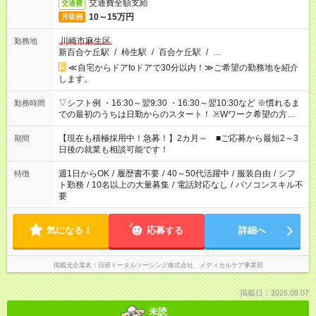
交通費全額支給
交通費
10～15万円
月収例
川崎市麻生区
勤務地
新百合ケ丘駅
/
柿生駅
/
百合ケ丘駅
/
…
≪自宅からドアtoドアで30分以内！≫ご希望の勤務地を紹介
します。
▽シフト例 ・16:30～翌9:30 ・16:30～翌10:30など ※慣れるま
勤務時間
での最初のうちは日勤からのスタート！ ※Wワーク希望の方へ
今ご覧のお仕事で希望する勤務時間と、もう1つのお仕事の勤務
時間。 合計で週40時間を超える場合は応募できません。
【現在も積極採用中！急募！】2カ月～ ■ご応募から最短2～3
期間
日後の就業も相談可能です！
週1日からOK
/
履歴書不要
/
40～50代活躍中
/
服装自由
/
シフ
特徴
ト勤務
/
10名以上の大量募集
/
電話対応なし
/
パソコンスキル不
要
気になる！
応募する
詳細へ
掲載元企業名
日研トータルソーシング株式会社 メディカルケア事業部
掲載日：2026.08.07
未読