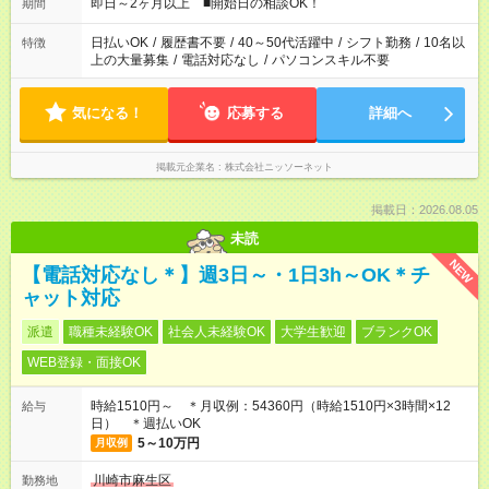
即日～2ヶ月以上 ■開始日の相談OK！
期間
日払いOK
/
履歴書不要
/
40～50代活躍中
/
シフト勤務
/
10名以
特徴
上の大量募集
/
電話対応なし
/
パソコンスキル不要
気になる！
応募する
詳細へ
掲載元企業名
株式会社ニッソーネット
掲載日：2026.08.05
未読
NEW
【電話対応なし＊】週3日～・1日3h～OK＊チ
ャット対応
派遣
職種未経験OK
社会人未経験OK
大学生歓迎
ブランクOK
WEB登録・面接OK
時給1510円～ ＊月収例：54360円（時給1510円×3時間×12
給与
日） ＊週払いOK
5～10万円
月収例
川崎市麻生区
勤務地