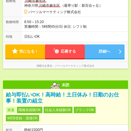
川崎市麻生区
勤務地
神奈川県
川崎市麻生区
（最寄り駅：新百合ヶ丘）
パーソルマーケティング株式会社
8:50～15:20
勤務時間
実働時間：5時間45分/日 休日: シフト制
日払いOK
特徴
気になる！
応募する
詳細へ
掲載元企業名
パーソルマーケティング株式会社
未読
給与即払いOK！高時給！土日休み！日勤のお仕
事！装置の組立
派遣
職種未経験OK
社会人未経験OK
ブランクOK
WEB登録・面接OK
時給1500円
給与