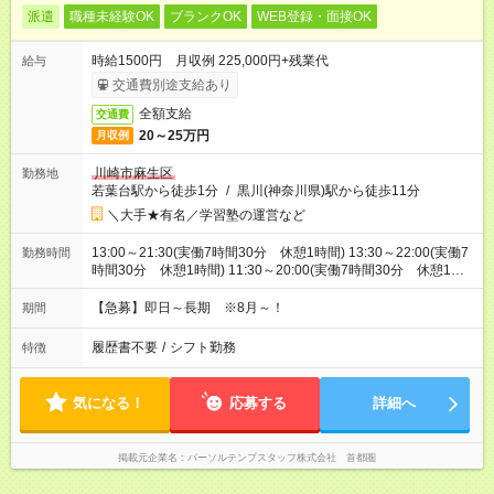
派遣
職種未経験OK
ブランクOK
WEB登録・面接OK
時給1500円 月収例 225,000円+残業代
給与
交通費別途支給あり
全額支給
交通費
20～25万円
月収例
川崎市麻生区
勤務地
若葉台駅から徒歩1分
/
黒川(神奈川県)駅から徒歩11分
＼大手★有名／学習塾の運営など
13:00～21:30(実働7時間30分 休憩1時間) 13:30～22:00(実働7
勤務時間
時間30分 休憩1時間) 11:30～20:00(実働7時間30分 休憩1時
間) ※日曜と特別講習期間（夏冬）8:00～16:30もしくは11:30～
20:30
【急募】即日～長期 ※8月～！
期間
履歴書不要
/
シフト勤務
特徴
気になる！
応募する
詳細へ
掲載元企業名
パーソルテンプスタッフ株式会社 首都圏