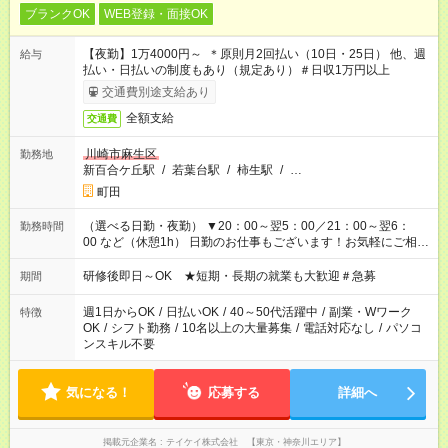
ブランクOK
WEB登録・面接OK
【夜勤】1万4000円～ ＊原則月2回払い（10日・25日） 他、週
給与
払い・日払いの制度もあり（規定あり）＃日収1万円以上
交通費別途支給あり
全額支給
交通費
川崎市麻生区
勤務地
新百合ケ丘駅
/
若葉台駅
/
柿生駅
/
…
町田
（選べる日勤・夜勤） ▼20：00～翌5：00／21：00～翌6：
勤務時間
00 など（休憩1h） 日勤のお仕事もございます！お気軽にご相談
ください！
研修後即日～OK ★短期・長期の就業も大歓迎＃急募
期間
週1日からOK
/
日払いOK
/
40～50代活躍中
/
副業・Wワーク
特徴
OK
/
シフト勤務
/
10名以上の大量募集
/
電話対応なし
/
パソコ
ンスキル不要
気になる！
応募する
詳細へ
掲載元企業名
テイケイ株式会社 【東京・神奈川エリア】