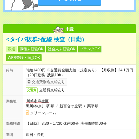
未読
<タイパ抜群>配線 検査（日勤）
派遣
職種未経験OK
社会人未経験OK
ブランクOK
WEB登録・面接OK
時給1400円 ※交通費全額支給（規定あり） 【月収例】24.1万円
給与
（20日勤務+残業10h）
交通費別途支給あり
交通費支給あり
交通費
川崎市麻生区
勤務地
黒川(神奈川県)駅
/
新百合ケ丘駅
/
栗平駅
クリーンルーム
【日勤】 8:30～17:30 休憩60分 [実働]8時間00分
勤務時間
即日～長期
期間