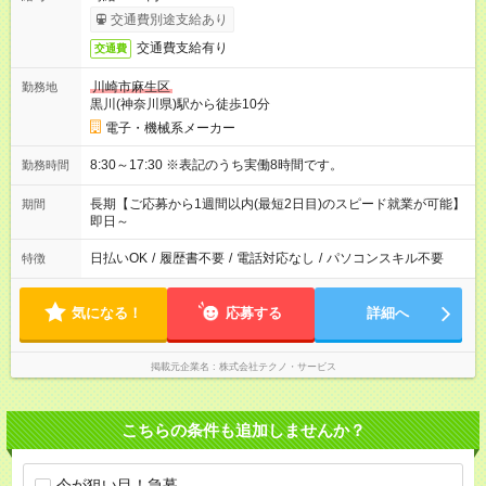
交通費別途支給あり
交通費支給有り
交通費
川崎市麻生区
勤務地
黒川(神奈川県)駅から徒歩10分
電子・機械系メーカー
8:30～17:30 ※表記のうち実働8時間です。
勤務時間
長期【ご応募から1週間以内(最短2日目)のスピード就業が可能】
期間
即日～
日払いOK
/
履歴書不要
/
電話対応なし
/
パソコンスキル不要
特徴
気になる！
応募する
詳細へ
掲載元企業名
株式会社テクノ・サービス
こちらの条件も追加しませんか？
今が狙い目！急募