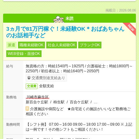
掲載日：2026.08.06
未読
NEW
3ヵ月で81万円稼ぐ！未経験OK＊おばあちゃん
のお話相手など
派遣
職種未経験OK
社会人未経験OK
ブランクOK
WEB登録・面接OK
無資格の方：時給1540円～1925円 / 介護福祉士：時給1800円～
給与
2250円 / 初任者以上：時給1640円～2050円
交通費別途支給あり
全額支給
交通費
川崎市麻生区
勤務地
新百合ケ丘駅
/
柿生駅
/
百合ケ丘駅
/
…
介護施設や病院など ★自宅近くの施設がいいなど勤務地ご
相談ください
【シフト例】 07:00～16:00 09:00～18:00 17:00～09:00 ※ 上記
勤務時間
は一例です！その他シフトもご相談ください！