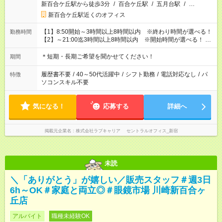
新百合ケ丘駅から徒歩3分
/
百合ケ丘駅
/
五月台駅
/
…
新百合ケ丘駅近くのオフィス
【1】8:50開始～3時間以上8時間以内 ※終わり時間が選べる！
勤務時間
【2】～21:00迄3時間以上8時間以内 ※開始時間が選べる！ ※6
時間以上実働で休憩60分 ※シフト固定相談可 ※土日いずれか勤
務必須 ※繁忙期の勤務可能な方（1日・7のつく日・月末3日間）
＊短期・長期ご希望を聞かせてください！
期間
履歴書不要
/
40～50代活躍中
/
シフト勤務
/
電話対応なし
/
パ
特徴
ソコンスキル不要
気になる！
応募する
詳細へ
掲載元企業名
株式会社ラブキャリア セントラルオフィス_新宿
未読
＼「ありがとう」が嬉しい／販売スタッフ＃週3日
6h～OK＃家庭と両立◎＃眼鏡市場 川崎新百合ヶ
丘店
アルバイト
職種未経験OK