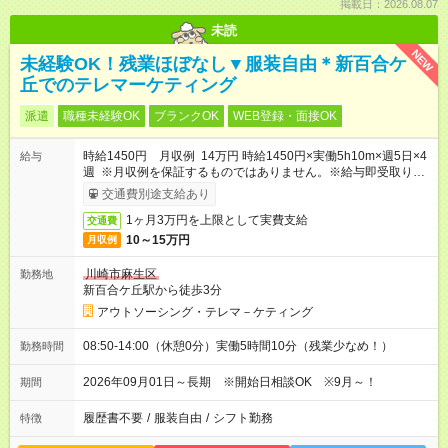
掲載日：2026.08.07
未読
NEW
未経験OK！残業ほぼなし▼服装自由＊新百合ケ
丘でのテレマーケティング
派遣
職種未経験OK
ブランクOK
WEB登録・面接OK
時給1450円 月収例 14万円 時給1450円×実働5h10m×週5日×4
給与
週 ※月収例を保証するものではありません。※給与即受取りサ
ービス利用可（利用条件有）
交通費別途支給あり
1ヶ月3万円を上限として実費支給
交通費
10～15万円
月収例
川崎市麻生区
勤務地
新百合ケ丘駅から徒歩3分
アウトソーシング・テレマ－ケティング
08:50-14:00（休憩0分）実働5時間10分（残業少なめ！）
勤務時間
2026年09月01日～長期 ※開始日相談OK ※9月～！
期間
履歴書不要
/
服装自由
/
シフト勤務
特徴