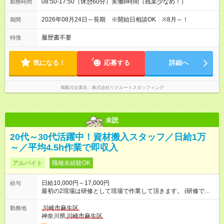
08:50-17:50（休憩60分）実働8時間（残業少なめ！）
勤務時間
2026年08月24日～長期 ※開始日相談OK ※8月～！
期間
履歴書不要
特徴
気になる！
応募する
詳細へ
掲載元企業名
株式会社リクルートスタッフィング
未読
20代～30代活躍中！資材搬入スタッフ／日給1万
～／平均4.5h作業で即収入
アルバイト
職種未経験OK
日給10,000円～17,000円
給与
最初の2現場は研修として現場で作業して頂きます。 (研修でも
通常通り給与が出ます) 【試用期間】試用期間なし
川崎市麻生区
勤務地
神奈川県
川崎市麻生区