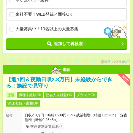
来社不要！WEB登録／面接OK
大量募集中！10名以上の大量募集
追加して再検索！
掲載日：2026.08.07
未読
NEW
【週1回＆夜勤日収2.8万円】未経験からでき
る！施設で見守り
派遣
職種未経験OK
社会人未経験OK
ブランクOK
WEB登録・面接OK
日収2.8万円：時給1500円×8h＋残業割増（時給1.25×8h）+深夜
給与
割増（時給0.25×5h）
交通費別途支給あり