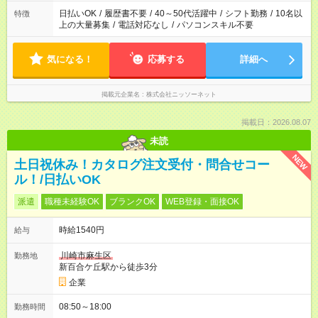
日払いOK
/
履歴書不要
/
40～50代活躍中
/
シフト勤務
/
10名以
特徴
上の大量募集
/
電話対応なし
/
パソコンスキル不要
気になる！
応募する
詳細へ
掲載元企業名
株式会社ニッソーネット
掲載日：2026.08.07
未読
NEW
土日祝休み！カタログ注文受付・問合せコー
ル！/日払いOK
派遣
職種未経験OK
ブランクOK
WEB登録・面接OK
時給1540円
給与
川崎市麻生区
勤務地
新百合ケ丘駅から徒歩3分
企業
08:50～18:00
勤務時間