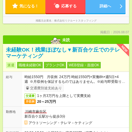
気になる！
応募する
詳細へ
掲載元企業名
株式会社リクルートスタッフィング
掲載日：2026.08.07
未読
NEW
未経験OK！残業ほぼなし▼新百合ケ丘でのテレ
マーケティング
派遣
職種未経験OK
ブランクOK
WEB登録・面接OK
時給1550円 月収例 24万円 時給1550円×実働8h×週5日×4
給与
週 ※月収例を保証するものではありません。※給与即受取りサ
ービス利用可（利用条件有）
交通費別途支給あり
1ヶ月3万円を上限として実費支給
交通費
20～25万円
月収例
川崎市麻生区
勤務地
新百合ケ丘駅から徒歩3分
アウトソーシング・テレマ－ケティング