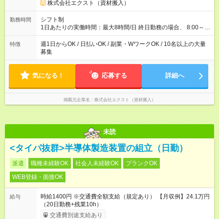
株式会社エクスト（資材搬入）
シフト制
勤務時間
1日あたりの実働時間：最大8時間/日 終日勤務の場合、 8:00～
17:00（休憩2時間）ではありますが、 やり切りで作業終了のた
め、早く終わったらそのまま帰宅可能です。 早く終わっても1現
週1日からOK / 日払いOK / 副業・WワークOK / 10名以上の大量
特徴
場日給1万円を保証しています。 1日あたりの平均作業時間：4.5
募集
時間 シフト制のため、働きたい曜日にシフトを入れて働くこと
が可能です。 週1日～OKです。
気になる！
応募する
詳細へ
掲載元企業名
株式会社エクスト（資材搬入）
未読
<タイパ抜群>半導体製造装置の組立（日勤）
派遣
職種未経験OK
社会人未経験OK
ブランクOK
WEB登録・面接OK
時給1400円 ※交通費全額支給（規定あり） 【月収例】24.1万円
給与
（20日勤務+残業10h）
交通費別途支給あり