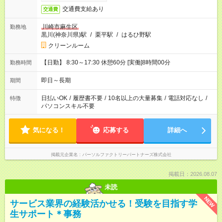
交通費支給あり
交通費
川崎市麻生区
勤務地
黒川(神奈川県)駅
/
栗平駅
/
はるひ野駅
クリーンルーム
【日勤】 8:30～17:30 休憩60分 [実働]8時間00分
勤務時間
即日～長期
期間
日払いOK
/
履歴書不要
/
10名以上の大量募集
/
電話対応なし
/
特徴
パソコンスキル不要
気になる！
応募する
詳細へ
掲載元企業名
パーソルファクトリーパートナーズ株式会社
掲載日：2026.08.07
未読
NEW
サービス業界の経験活かせる！受験を目指す学
生サポート＊事務