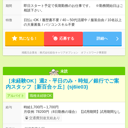
即日スタート予定で長期勤務のお仕事です。 ※勤務開始日はご
期間
相談下さい。
日払いOK
/
履歴書不要
/
40～50代活躍中
/
服装自由
/
10名以上
特徴
の大量募集
/
パソコンスキル不要
気になる！
応募する
詳細へ
掲載元企業名
株式会社綜合キャリアオプション オフィスワーク事業部
未読
［未経験OK］週2・平日のみ・時短／銀行でご案
内スタッフ［新百合ヶ丘］(sj6ie03)
アルバイト
職種未経験OK
時給1,700円～1,700円
給与
月収例: 78200円（8日勤務の場合） 【試用期間】試用期間なし
交通費別途支給あり