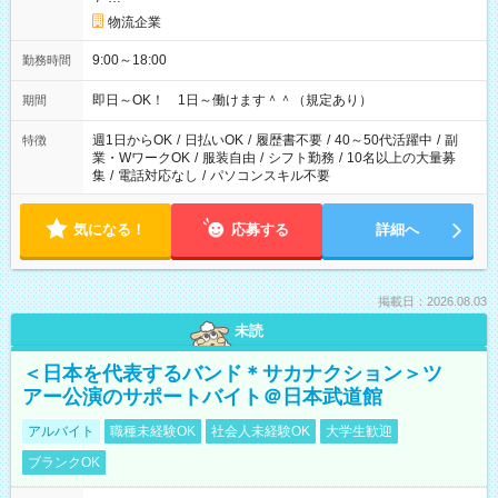
物流企業
9:00～18:00
勤務時間
即日～OK！ 1日～働けます＾＾（規定あり）
期間
週1日からOK
/
日払いOK
/
履歴書不要
/
40～50代活躍中
/
副
特徴
業・WワークOK
/
服装自由
/
シフト勤務
/
10名以上の大量募
集
/
電話対応なし
/
パソコンスキル不要
気になる！
応募する
詳細へ
掲載日：2026.08.03
未読
＜日本を代表するバンド＊サカナクション＞ツ
アー公演のサポートバイト＠日本武道館
アルバイト
職種未経験OK
社会人未経験OK
大学生歓迎
ブランクOK