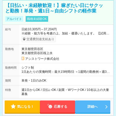
【日払い・未経験歓迎！】稼ぎたい日にサクッ
と勤務！単発・週1日～自由シフトの軽作業
アルバイト
職種未経験OK
日給10,305円～37,204円
給与
※経験・能力等を考慮の上、加給・優遇いたします。 【試用期
間】試用期間なし
交通費別途支給あり
東京都世田谷区
勤務地
東京都世田谷区桜上水
アシストワーク株式会社
シフト制
勤務時間
1日あたりの実働時間：最大15時間/日 ＜1週間の勤務例＞週3回
勤務 勤務：月・水・金 休み：火・木・土・日 好きな時にお仕事
可能です！ ※1日あたりの最大実働時間は日勤、夜勤共に勤務し
単発・1日のみOK
期間
た時間になります。
週1日からOK / 日払いOK / 副業・WワークOK / 10名以上の大量
特徴
募集
気になる！
応募する
詳細へ