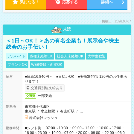
気になる！
応募する
詳細へ
掲載日：2026.08.07
未読
＜1日～OK！＞あの有名企業も！展示会や株主
総会のお手伝い！
アルバイト
職種未経験OK
社会人未経験OK
大学生歓迎
ブランクOK
WEB登録・面接OK
■日給16,840円～ ■日払いOK ■実働3時間5,120円のお仕事あ
給与
ります！
交通費別途支給あり
一部支給
交通費
東京都千代田区
勤務地
東京駅
/
水道橋駅
/
有楽町駅
/
…
株式会社マッシュ
■シフト例 ・07:00～19:30 ・09:00～12:00 ・10:00～17:00 ・
勤務時間
18:00～23:00 ・19:00～07:00 ・20:00～09:00 ・22:00～06:00