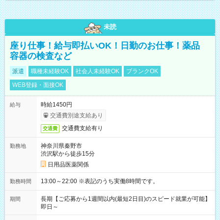
未読
座り仕事！給与即払いOK！日勤のお仕事！薬品
容器の検査など
派遣
職種未経験OK
社会人未経験OK
ブランクOK
WEB登録・面接OK
時給1450円
給与
交通費別途支給あり
交通費支給有り
交通費
神奈川県秦野市
勤務地
渋沢駅から徒歩15分
日用品医薬関係
13:00～22:00 ※表記のうち実働8時間です。
勤務時間
長期【ご応募から1週間以内(最短2日目)のスピード就業が可能】
期間
即日～