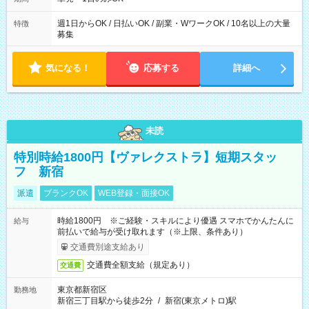
週1日からOK / 日払いOK / 副業・WワークOK / 10名以上の大量
特徴
募集
気になる！
応募する
詳細へ
未読
特別時給1800円【ヴァレクストラ】短期スタッ
フ 新宿
派遣
ブランクOK
WEB登録・面接OK
時給1800円 ※ご経験・スキルにより優遇 スマホでかんたんに
給与
前払いで給与が受け取れます（※上限、条件あり）
交通費別途支給あり
交通費全額支給（規定あり）
交通費
東京都新宿区
勤務地
新宿三丁目駅から徒歩2分
/
新宿(東京メトロ)駅