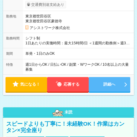
間】試用期間なし
交通費別途支給あり
東京都世田谷区
勤務地
東京都世田谷区豪徳寺
アシストワーク株式会社
シフト制
勤務時間
1日あたりの実働時間：最大15時間/日 ＜1週間の勤務例＞週3回
勤務 勤務：月・水・金 休み：火・木・土・日 好きな時にお仕事
可能です！ ※1日あたりの最大実働時間は日勤、夜勤共に勤務し
単発・1日のみOK
期間
た時間になります。
週1日からOK / 日払いOK / 副業・WワークOK / 10名以上の大量
特徴
募集
気になる！
応募する
詳細へ
未読
スピードよりも丁寧に！未経験OK！作業はカン
タン×完全座り