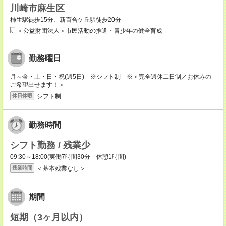
川崎市麻生区
柿生駅徒歩15分、新百合ケ丘駅徒歩20分
＜公益財団法人＞市民活動の推進・青少年の健全育成
勤務曜日
月～金・土・日・祝(週5日) ※シフト制 ※＜完全週休二日制／お休みの
ご希望出せます！＞
シフト制
休日休暇
勤務時間
シフト勤務 / 残業少
09:30～18:00(実働7時間30分 休憩1時間)
＜基本残業なし＞
残業時間
期間
短期（3ヶ月以内）