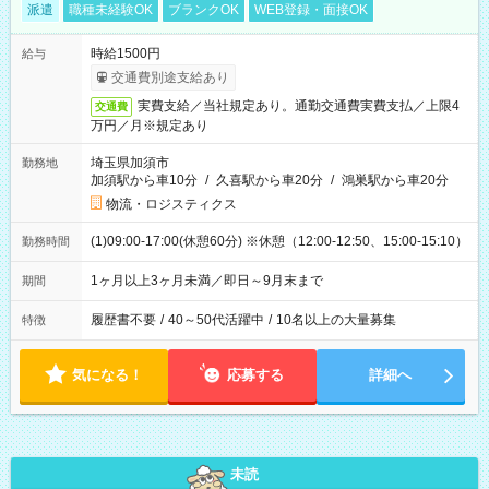
派遣
職種未経験OK
ブランクOK
WEB登録・面接OK
時給1500円
給与
交通費別途支給あり
実費支給／当社規定あり。通勤交通費実費支払／上限4
交通費
万円／月※規定あり
埼玉県加須市
勤務地
加須駅から車10分
/
久喜駅から車20分
/
鴻巣駅から車20分
物流・ロジスティクス
(1)09:00-17:00(休憩60分) ※休憩（12:00-12:50、15:00-15:10）
勤務時間
1ヶ月以上3ヶ月未満／即日～9月末まで
期間
履歴書不要
/
40～50代活躍中
/
10名以上の大量募集
特徴
気になる！
応募する
詳細へ
未読