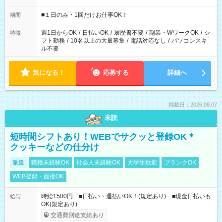
etc ★最短で3時間で5,120円のお仕事から 15時間で2万円近く稼
げるお仕事も！ ご希望のお時間に合わせてご紹介！ ※シフトは
■１日のみ・1回だけお仕事OK！
期間
現場によって異なります。 ※勿論、休憩時間はあるのでご安心
ください！
週1日からOK
/
日払いOK
/
履歴書不要
/
副業・WワークOK
/
シ
特徴
フト勤務
/
10名以上の大量募集
/
電話対応なし
/
パソコンスキ
ル不要
気になる！
応募する
詳細へ
掲載日：2026.08.07
未読
短時間シフトあり！WEBでサクッと登録OK＊
クッキーなどの仕分け
派遣
職種未経験OK
社会人未経験OK
大学生歓迎
ブランクOK
WEB登録・面接OK
時給1500円 ■日払い・週払いOK！(規定あり) ■現金日払いも
給与
OK(規定あり)
交通費別途支給あり