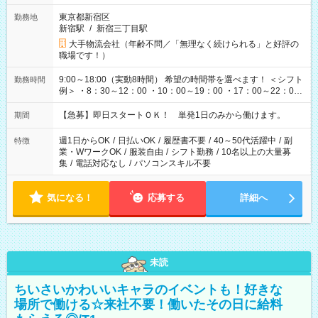
東京都新宿区
勤務地
新宿駅
/
新宿三丁目駅
大手物流会社（年齢不問／「無理なく続けられる」と好評の
職場です！）
9:00～18:00（実動8時間） 希望の時間帯を選べます！ ＜シフト
勤務時間
例＞ ・8：30～12：00 ・10：00～19：00 ・17：00～22：00
・13：00～22：00 ・22：00～翌6：00 など
【急募】即日スタートＯＫ！ 単発1日のみから働けます。
期間
週1日からOK
/
日払いOK
/
履歴書不要
/
40～50代活躍中
/
副
特徴
業・WワークOK
/
服装自由
/
シフト勤務
/
10名以上の大量募
集
/
電話対応なし
/
パソコンスキル不要
気になる！
応募する
詳細へ
未読
ちいさいかわいいキャラのイベントも！好きな
場所で働ける☆来社不要！働いたその日に給料