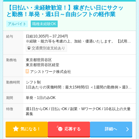
【日払い・未経験歓迎！】稼ぎたい日にサクッ
と勤務！単発・週1日～自由シフトの軽作業
アルバイト
職種未経験OK
日給10,305円～37,204円
給与
※経験・能力等を考慮の上、加給・優遇いたします。 【試用期
間】試用期間なし
交通費別途支給あり
東京都世田谷区
勤務地
東京都世田谷区経堂
アシストワーク株式会社
シフト制
勤務時間
1日あたりの実働時間：最大15時間/日 ＜1週間の勤務例＞週3回
勤務 勤務：月・水・金 休み：火・木・土・日 好きな時にお仕事
可能です！ ※1日あたりの最大実働時間は日勤、夜勤共に勤務し
単発・1日のみOK
期間
た時間になります。
週1日からOK / 日払いOK / 副業・WワークOK / 10名以上の大量
特徴
募集
気になる！
応募する
詳細へ