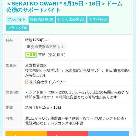
＜SEKAI NO OWARI＊8月15日・16日＞ドーム
公演のサポートバイト
アルバイト
職種未経験OK
社会人未経験OK
大学生歓迎
ブランクOK
時給1250円～
給与
交通費別途支給あり
支給（規定有り）
交通費
東京都文京区
勤務地
後楽園駅から徒歩5分
/
水道橋駅から徒歩5分
/
春日(東京都)駅
から徒歩7分
株式会社ライブパワー
＜シフト例＞ 7:00～23:00 13:30～22:00 上記の時間から好きな
勤務時間
時間を選べます！ ※時間は変更となる可能性があります
急募！8月15日・16日
期間
週1日からOK
/
履歴書不要
/
副業・WワークOK
/
シフト勤務
/
特徴
電話対応なし
/
パソコンスキル不要