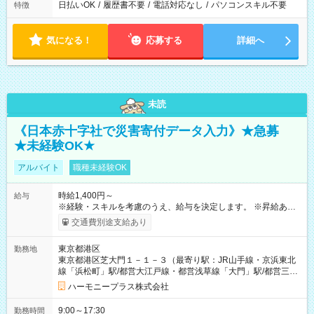
日払いOK
/
履歴書不要
/
電話対応なし
/
パソコンスキル不要
特徴
気になる！
応募する
詳細へ
未読
《日本赤十字社で災害寄付データ入力》★急募
★未経験OK★
アルバイト
職種未経験OK
時給1,400円～
給与
※経験・スキルを考慮のうえ、給与を決定します。 ※昇給あり
（勤務実績・評価による） ※残業が発生した場合は、時間外手
交通費別途支給あり
当を全額支給します。 ※交通費支給（月額上限50,000円／当社
規定による） ※給与は月末締め、翌月15日払いです。 ※試用期
東京都港区
勤務地
間中も給与・待遇に変更はありません。 【試用期間】試用期間
東京都港区芝大門１－１－３（最寄り駅：JR山手線・京浜東北
あり 試用期間の長さ：1ヶ月 雇用形態、給与は本採用時と同じ
線「浜松町」駅/都営大江戸線・都営浅草線「⼤⾨」駅/都営三田
です。 試用期間中は、健康保険などの福利厚生の一部が制限さ
線「御成⾨」駅）
れる可能性があります。
ハーモニープラス株式会社
9:00～17:30
勤務時間