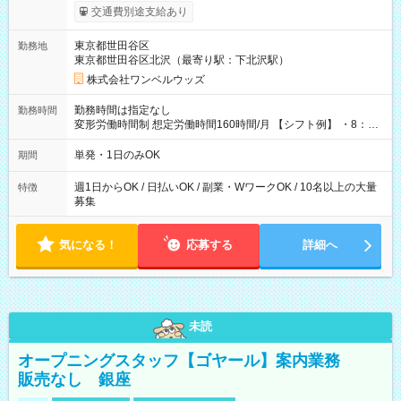
いOK！（規定あり） ┗働いたその日に現金GET♪ お仕事後はコ
交通費別途支給あり
ンビニATMから 日払い分を引き落とせます！ 【試用期間】試
用期間なし
東京都世田谷区
勤務地
東京都世田谷区北沢（最寄り駅：下北沢駅）
株式会社ワンベルウッズ
勤務時間は指定なし
勤務時間
変形労働時間制 想定労働時間160時間/月 【シフト例】 ・8：00
～21：00
単発・1日のみOK
期間
週1日からOK / 日払いOK / 副業・WワークOK / 10名以上の大量
特徴
募集
気になる！
応募する
詳細へ
未読
オープニングスタッフ【ゴヤール】案内業務
販売なし 銀座