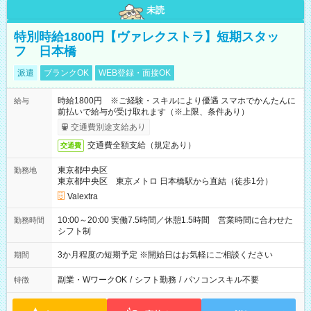
未読
特別時給1800円【ヴァレクストラ】短期スタッ
フ 日本橋
派遣
ブランクOK
WEB登録・面接OK
時給1800円 ※ご経験・スキルにより優遇 スマホでかんたんに
給与
前払いで給与が受け取れます（※上限、条件あり）
交通費別途支給あり
交通費全額支給（規定あり）
交通費
東京都中央区
勤務地
東京都中央区 東京メトロ 日本橋駅から直結（徒歩1分）
Valextra
10:00～20:00 実働7.5時間／休憩1.5時間 営業時間に合わせた
勤務時間
シフト制
3か月程度の短期予定 ※開始日はお気軽にご相談ください
期間
副業・WワークOK
/
シフト勤務
/
パソコンスキル不要
特徴