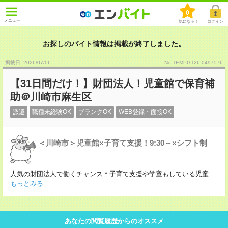
0
メニュー
気になる！
ログイン
お探しのバイト情報は掲載が終了しました。
掲載日 :2026
/
07
/
06
No.TEMPGT26-0497576
【31日間だけ！】財団法人！児童館で保育補
助＠川崎市麻生区
派遣
職種未経験OK
ブランクOK
WEB登録・面接OK
＜川崎市＞児童館×子育て支援！9:30～×シフト制
人気の財団法人で働くチャンス＊子育て支援や学童もしている児童
...
もっとみる
あなたの閲覧履歴からのオススメ