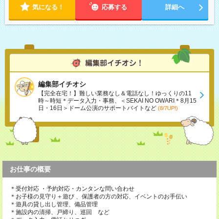
気になる！
応募する
詳細へ
編集部イチオシ
【完全在宅！】難しい業務なし＆電話なし！ゆっくりの11
時～時短＊データ入力・事務、＜SEKAI NO OWARI＊8月15
日・16日＞ドーム公演のサポートバイトなど
(8/7UP!)
お仕事の概要
＊受付対応 ・予約対応・カンタンな問い合わせ
＊お子様の見守り＋遊び 、保護者の方の対応、イベントのお手伝い
＊遊具の貸し出し管理、備品管理
＊施設内の清掃、戸締り、巡回 など