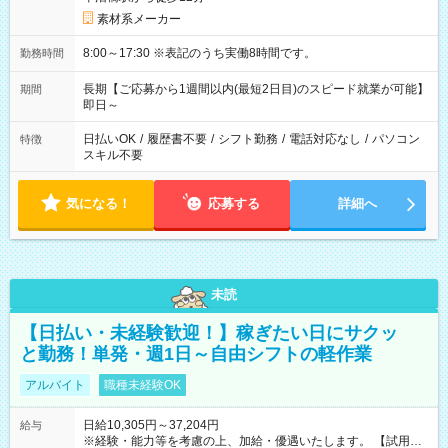
素材系メーカー
8:00～17:30 ※表記のうち実働8時間です。
勤務時間
長期【ご応募から1週間以内(最短2日目)のスピード就業が可能】
期間
即日～
日払いOK
/
履歴書不要
/
シフト勤務
/
電話対応なし
/
パソコン
特徴
スキル不要
気になる！
応募する
詳細へ
未読
【日払い・未経験歓迎！】稼ぎたい日にサクッ
と勤務！単発・週1日～自由シフトの軽作業
アルバイト
職種未経験OK
日給10,305円～37,204円
給与
※経験・能力等を考慮の上、加給・優遇いたします。 【試用期