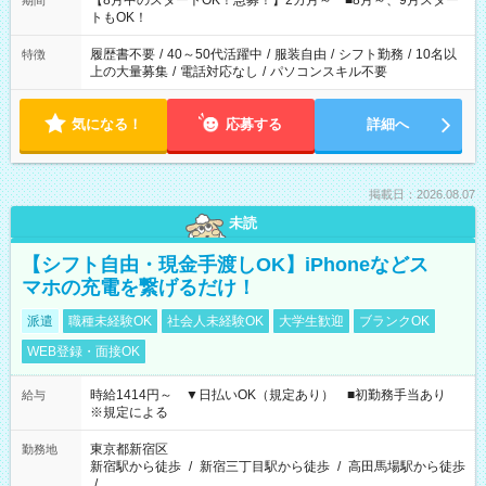
【8月中のスタートOK！急募！】2カ月～ ■8月～、9月スター
期間
ね。 ※Wワーク希望の方へ 今ご覧のお仕事で希望する勤務時間
トもOK！
と、もう1つのお仕事の勤務時間。 合計で週40時間を超える場
合は応募できません。
履歴書不要
/
40～50代活躍中
/
服装自由
/
シフト勤務
/
10名以
特徴
上の大量募集
/
電話対応なし
/
パソコンスキル不要
気になる！
応募する
詳細へ
掲載日：2026.08.07
未読
【シフト自由・現金手渡しOK】iPhoneなどス
マホの充電を繋げるだけ！
派遣
職種未経験OK
社会人未経験OK
大学生歓迎
ブランクOK
WEB登録・面接OK
時給1414円～ ▼日払いOK（規定あり） ■初勤務手当あり
給与
※規定による
東京都新宿区
勤務地
新宿駅から徒歩
/
新宿三丁目駅から徒歩
/
高田馬場駅から徒歩
/
…