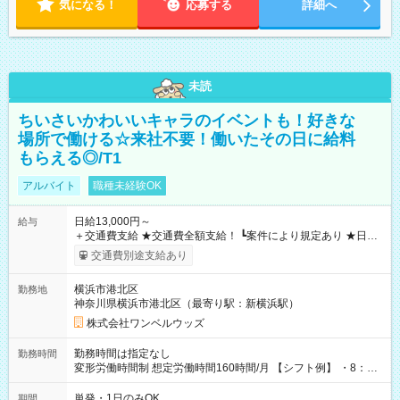
気になる！
応募する
詳細へ
未読
ちいさいかわいいキャラのイベントも！好きな
場所で働ける☆来社不要！働いたその日に給料
もらえる◎/T1
アルバイト
職種未経験OK
日給13,000円～
給与
＋交通費支給 ★交通費全額支給！ ┗案件により規定あり ★日払
いOK！（規定あり） ┗働いたその日に現金GET♪ お仕事後はコ
交通費別途支給あり
ンビニATMから 日払い分を引き落とせます！ 【試用期間】試
用期間なし
横浜市港北区
勤務地
神奈川県横浜市港北区（最寄り駅：新横浜駅）
株式会社ワンベルウッズ
勤務時間は指定なし
勤務時間
変形労働時間制 想定労働時間160時間/月 【シフト例】 ・8：00
～21：00
単発・1日のみOK
期間