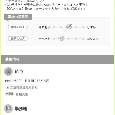
＊データ入力、電話とりつぎ
〇お子様たちが安全に遊ぶためのサポート＆ちょっと事務！
【OAスキル】Excelフォーマット入力ができればOKです！
職場の雰囲気
職場の様子
活気あり
しずか
仕事の仕方
テキパキ
コツコツ
募集情報
給与
時給1450円 月収例 217,500円
交通費別途支給あり
全額支給
交通費
勤務地