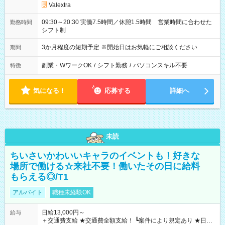
Valextra
09:30～20:30 実働7.5時間／休憩1.5時間 営業時間に合わせた
勤務時間
シフト制
3か月程度の短期予定 ※開始日はお気軽にご相談ください
期間
副業・WワークOK
/
シフト勤務
/
パソコンスキル不要
特徴
気になる！
応募する
詳細へ
未読
ちいさいかわいいキャラのイベントも！好きな
場所で働ける☆来社不要！働いたその日に給料
もらえる◎/T1
アルバイト
職種未経験OK
日給13,000円～
給与
＋交通費支給 ★交通費全額支給！ ┗案件により規定あり ★日払