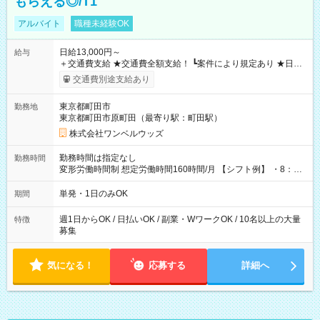
もらえる◎/T1
アルバイト
職種未経験OK
日給13,000円～
給与
＋交通費支給 ★交通費全額支給！ ┗案件により規定あり ★日払
いOK！（規定あり） ┗働いたその日に現金GET♪ お仕事後はコ
交通費別途支給あり
ンビニATMから 日払い分を引き落とせます！ 【試用期間】試
用期間なし
東京都町田市
勤務地
東京都町田市原町田（最寄り駅：町田駅）
株式会社ワンベルウッズ
勤務時間は指定なし
勤務時間
変形労働時間制 想定労働時間160時間/月 【シフト例】 ・8：00
～21：00
単発・1日のみOK
期間
週1日からOK / 日払いOK / 副業・WワークOK / 10名以上の大量
特徴
募集
気になる！
応募する
詳細へ