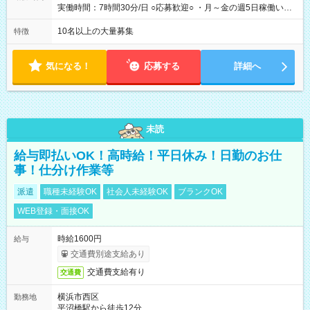
実働時間：7時間30分/日 ○応募歓迎○ ・月～金の週5日稼働いた
だける方 ・実働時間：7.5時間（休憩1時間）
10名以上の大量募集
特徴
気になる！
応募する
詳細へ
未読
給与即払いOK！高時給！平日休み！日勤のお仕
事！仕分け作業等
派遣
職種未経験OK
社会人未経験OK
ブランクOK
WEB登録・面接OK
時給1600円
給与
交通費別途支給あり
交通費支給有り
交通費
横浜市西区
勤務地
平沼橋駅から徒歩12分