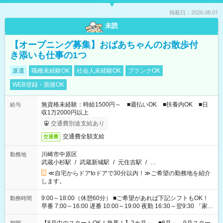
掲載日：2026.08.07
未読
【オープニング募集】おばあちゃんのお散歩付
き添いも仕事の1つ
派遣
職種未経験OK
社会人未経験OK
ブランクOK
WEB登録・面接OK
無資格未経験：時給1500円～ ■週払いOK ■扶養内OK ■日
給与
収1万2000円以上
交通費別途支給あり
交通費全額支給
交通費
川崎市中原区
勤務地
武蔵小杉駅
/
武蔵新城駅
/
元住吉駅
/
…
≪自宅からドアtoドアで30分以内！≫ご希望の勤務地を紹介
します。
9:00～18:00（休憩60分） ■ご希望があれば下記シフトもOK！
勤務時間
早番 7:00～16:00 遅番 10:00～19:00 夜勤 16:30～翌9:30 「家族
と休みを合わせたい」 「余裕を持って夕飯の準備がしたい」
「できれば残業はしたくない」 など、ご希望を教えてください