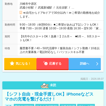
川崎市中原区
勤務地
武蔵小杉駅
/
武蔵新城駅
/
元住吉駅
/
…
≪自宅からドアtoドアで30分以内！≫ご希望の勤務地を紹介
します。
9:00～18:00（休憩60分） ■ご希望があれば下記シフトもOK！
勤務時間
早番 7:00～16:00 遅番 10:00～19:00 夜勤 16:30～翌9:30 「家族
と休みを合わせたい」 「余裕を持って夕飯の準備がしたい」
「できれば残業はしたくない」 など、ご希望を教えてください
【8月中のスタートOK！急募！】2カ月～ ■8月～、9月スター
期間
ね。 ※Wワーク希望の方へ 今ご覧のお仕事で希望する勤務時間
トもOK！
と、もう1つのお仕事の勤務時間。 合計で週40時間を超える場
合は応募できません。
履歴書不要
/
40～50代活躍中
/
服装自由
/
シフト勤務
/
10名以
特徴
上の大量募集
/
電話対応なし
/
パソコンスキル不要
気になる！
応募する
詳細へ
掲載日：2026.08.07
未読
【シフト自由・現金手渡しOK】iPhoneなどス
マホの充電を繋げるだけ！