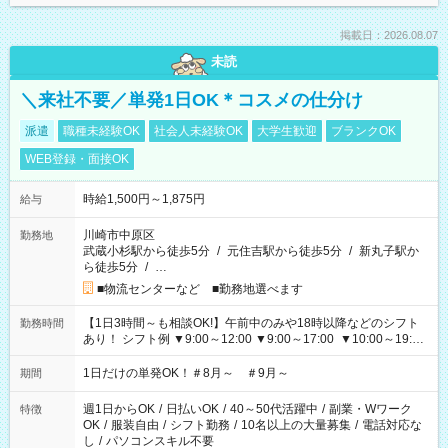
掲載日：2026.08.07
未読
＼来社不要／単発1日OK＊コスメの仕分け
派遣
職種未経験OK
社会人未経験OK
大学生歓迎
ブランクOK
WEB登録・面接OK
時給1,500円～1,875円
給与
川崎市中原区
勤務地
武蔵小杉駅から徒歩5分
/
元住吉駅から徒歩5分
/
新丸子駅か
ら徒歩5分
/
…
■物流センターなど ■勤務地選べます
【1日3時間～も相談OK!】午前中のみや18時以降などのシフト
勤務時間
あり！ シフト例 ▼9:00～12:00 ▼9:00～17:00 ▼10:00～19:00
▼18:00～21:00
1日だけの単発OK！＃8月～ ＃9月～
期間
週1日からOK
/
日払いOK
/
40～50代活躍中
/
副業・Wワーク
特徴
OK
/
服装自由
/
シフト勤務
/
10名以上の大量募集
/
電話対応な
し
/
パソコンスキル不要