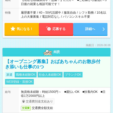
【現在も積極採用中！急募！】2カ月～ ■ご応募から最短2～3
期間
の方へ 今ご覧のお仕事で希望する勤務時間と、もう1つのお仕事
日後の就業も相談可能です！
の勤務時間。 合計で週40時間を超える場合は応募できません。
履歴書不要
/
40～50代活躍中
/
服装自由
/
シフト勤務
/
10名以
特徴
上の大量募集
/
電話対応なし
/
パソコンスキル不要
気になる！
応募する
詳細へ
掲載日：2026.08.08
未読
【オープニング募集】おばあちゃんのお散歩付
き添いも仕事の1つ
派遣
職種未経験OK
社会人未経験OK
ブランクOK
WEB登録・面接OK
無資格未経験：時給1500円～ ■週払いOK ■扶養内OK ■日
給与
収1万2000円以上
交通費別途支給あり
交通費全額支給
交通費