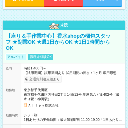
未読
【座り＆手作業中心】香水shopの梱包スタッ
フ ★副業OK ★週1日からOK ★1日1時間から
OK
アルバイト
職種未経験OK
時給1,400円～
給与
【試用期間】試用期間あり 試用期間の長さ：1ヶ月 雇用形態、
給与は本採用時と同じです。
交通費別途支給あり
東京都千代田区
勤務地
東京都千代田区内神田2丁目14番12号 星屋第六ビル402号（最
寄り駅：神田駅）
Ａｌｌｅｙ株式会社
シフト制
勤務時間
1日あたりの実働時間：最大5時間/日 11:00-19:00 └1日あたりの
実働時間：1-5時間 └上記の時間帯内であれば、いつでも勤務可