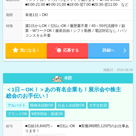
■8:00-21:00 ■9:00-21:00 ■18:00-翌7:00 ■20:30-翌11:00 など
単発1日～OK!
期間
週1日からOK
/
日払いOK
/
履歴書不要
/
40～50代活躍中
/
副
特徴
業・WワークOK
/
服装自由
/
シフト勤務
/
電話対応なし
/
パソ
コンスキル不要
気になる！
応募する
詳細へ
掲載日：2026.08.08
未読
＜1日～OK！＞あの有名企業も！展示会や株主
総会のお手伝い！
アルバイト
職種未経験OK
社会人未経験OK
大学生歓迎
ブランクOK
WEB登録・面接OK
■日給16,840円～ ■日払いOK ■実働3時間5,120円のお仕事あ
給与
ります！