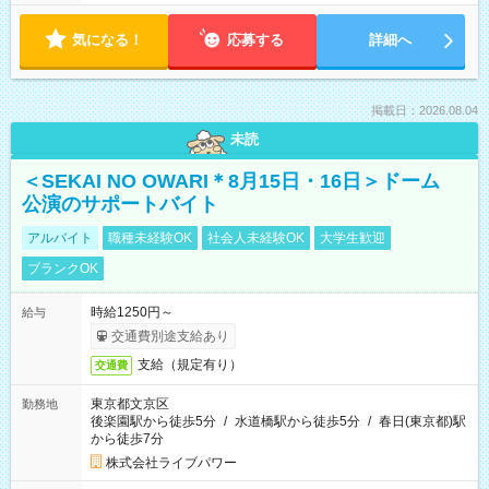
気になる！
応募する
詳細へ
掲載日：2026.08.04
未読
＜SEKAI NO OWARI＊8月15日・16日＞ドーム
公演のサポートバイト
アルバイト
職種未経験OK
社会人未経験OK
大学生歓迎
ブランクOK
時給1250円～
給与
交通費別途支給あり
支給（規定有り）
交通費
東京都文京区
勤務地
後楽園駅から徒歩5分
/
水道橋駅から徒歩5分
/
春日(東京都)駅
から徒歩7分
株式会社ライブパワー