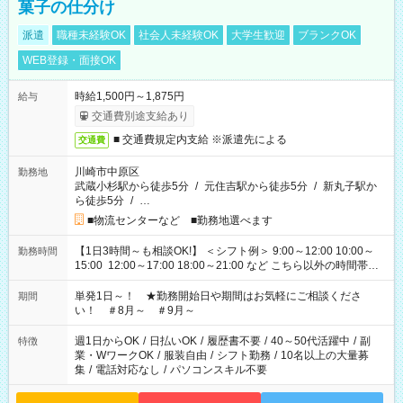
菓子の仕分け
派遣
職種未経験OK
社会人未経験OK
大学生歓迎
ブランクOK
WEB登録・面接OK
時給1,500円～1,875円
給与
交通費別途支給あり
■ 交通費規定内支給 ※派遣先による
交通費
川崎市中原区
勤務地
武蔵小杉駅から徒歩5分
/
元住吉駅から徒歩5分
/
新丸子駅か
ら徒歩5分
/
…
■物流センターなど ■勤務地選べます
【1日3時間～も相談OK!】 ＜シフト例＞ 9:00～12:00 10:00～
勤務時間
15:00 12:00～17:00 18:00～21:00 など こちら以外の時間帯も
お気軽にご相談ください！
単発1日～！ ★勤務開始日や期間はお気軽にご相談くださ
期間
い！ ＃8月～ ＃9月～
週1日からOK
/
日払いOK
/
履歴書不要
/
40～50代活躍中
/
副
特徴
業・WワークOK
/
服装自由
/
シフト勤務
/
10名以上の大量募
集
/
電話対応なし
/
パソコンスキル不要