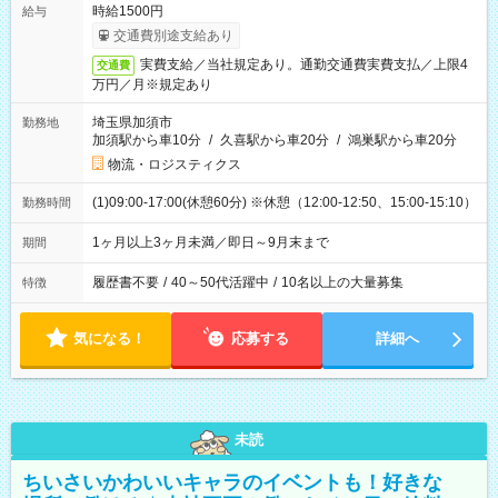
時給1500円
給与
交通費別途支給あり
実費支給／当社規定あり。通勤交通費実費支払／上限4
交通費
万円／月※規定あり
埼玉県加須市
勤務地
加須駅から車10分
/
久喜駅から車20分
/
鴻巣駅から車20分
物流・ロジスティクス
(1)09:00-17:00(休憩60分) ※休憩（12:00-12:50、15:00-15:10）
勤務時間
1ヶ月以上3ヶ月未満／即日～9月末まで
期間
履歴書不要
/
40～50代活躍中
/
10名以上の大量募集
特徴
気になる！
応募する
詳細へ
未読
ちいさいかわいいキャラのイベントも！好きな