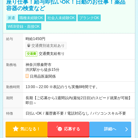
座り仕事！給与即払いOK！日勤のお仕事！薬品
容器の検査など
派遣
職種未経験OK
社会人未経験OK
ブランクOK
WEB登録・面接OK
時給1450円
給与
交通費別途支給あり
交通費支給有り
交通費
神奈川県秦野市
勤務地
渋沢駅から徒歩15分
日用品医薬関係
13:00～22:00 ※表記のうち実働8時間です。
勤務時間
長期【ご応募から1週間以内(最短2日目)のスピード就業が可能】
期間
即日～
日払いOK
/
履歴書不要
/
電話対応なし
/
パソコンスキル不要
特徴
気になる！
応募する
詳細へ