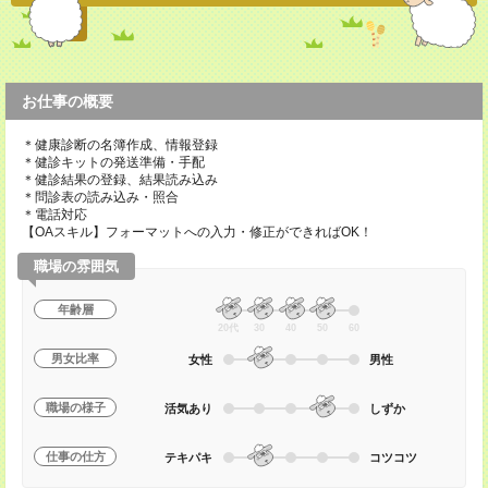
お仕事の概要
＊健康診断の名簿作成、情報登録
＊健診キットの発送準備・手配
＊健診結果の登録、結果読み込み
＊問診表の読み込み・照合
＊電話対応
【OAスキル】フォーマットへの入力・修正ができればOK！
職場の雰囲気
年齢層
20代
30
40
50
60
男女比率
女性
男性
職場の様子
活気あり
しずか
仕事の仕方
テキパキ
コツコツ