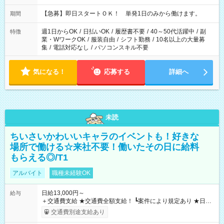
・13：00～22：00 ・22：00～翌6：00 など
【急募】即日スタートＯＫ！ 単発1日のみから働けます。
期間
週1日からOK
/
日払いOK
/
履歴書不要
/
40～50代活躍中
/
副
特徴
業・WワークOK
/
服装自由
/
シフト勤務
/
10名以上の大量募
集
/
電話対応なし
/
パソコンスキル不要
気になる！
応募する
詳細へ
未読
ちいさいかわいいキャラのイベントも！好きな
場所で働ける☆来社不要！働いたその日に給料
もらえる◎/T1
アルバイト
職種未経験OK
日給13,000円～
給与
＋交通費支給 ★交通費全額支給！ ┗案件により規定あり ★日払
いOK！（規定あり） ┗働いたその日に現金GET♪ お仕事後はコ
交通費別途支給あり
ンビニATMから 日払い分を引き落とせます！ 【試用期間】試