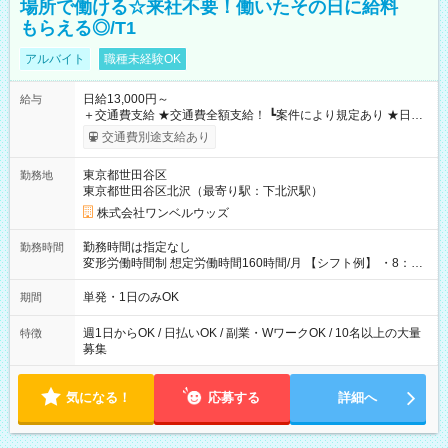
場所で働ける☆来社不要！働いたその日に給料
もらえる◎/T1
アルバイト
職種未経験OK
日給13,000円～
給与
＋交通費支給 ★交通費全額支給！ ┗案件により規定あり ★日払
いOK！（規定あり） ┗働いたその日に現金GET♪ お仕事後はコ
交通費別途支給あり
ンビニATMから 日払い分を引き落とせます！ 【試用期間】試
用期間なし
東京都世田谷区
勤務地
東京都世田谷区北沢（最寄り駅：下北沢駅）
株式会社ワンベルウッズ
勤務時間は指定なし
勤務時間
変形労働時間制 想定労働時間160時間/月 【シフト例】 ・8：00
～21：00
単発・1日のみOK
期間
週1日からOK / 日払いOK / 副業・WワークOK / 10名以上の大量
特徴
募集
気になる！
応募する
詳細へ