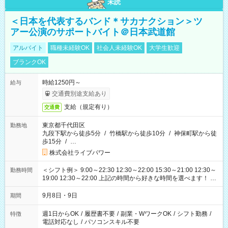
未読
＜日本を代表するバンド＊サカナクション＞ツ
アー公演のサポートバイト＠日本武道館
アルバイト
職種未経験OK
社会人未経験OK
大学生歓迎
ブランクOK
時給1250円～
給与
交通費別途支給あり
支給（規定有り）
交通費
東京都千代田区
勤務地
九段下駅から徒歩5分
/
竹橋駅から徒歩10分
/
神保町駅から徒
歩15分
/
…
株式会社ライブパワー
＜シフト例＞ 9:00～22:30 12:30～22:00 15:30～21:00 12:30～
勤務時間
19:00 12:30～22:00 上記の時間から好きな時間を選べます！ ※
時間は変更となる可能性があります
9月8日・9日
期間
週1日からOK
/
履歴書不要
/
副業・WワークOK
/
シフト勤務
/
特徴
電話対応なし
/
パソコンスキル不要