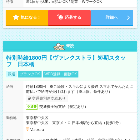
能！ └平日・土曜日の中で、お好きな曜日でご勤務いただけま
週1日からOK / 日払いOK / 副業・WワークOK
特徴
す！ 【シフト例】 ・11:00～14:00 ・16:30～19:00 ・13:00～
18:00 などのように、自由な働き方が可能なお仕事です！
気になる！
応募する
詳細へ
未読
特別時給1800円【ヴァレクストラ】短期スタッ
フ 日本橋
派遣
ブランクOK
WEB登録・面接OK
時給1800円 ※ご経験・スキルにより優遇 スマホでかんたんに
給与
前払いで給与が受け取れます（※上限、条件あり）
交通費別途支給あり
交通費全額支給（規定あり）
交通費
東京都中央区
勤務地
東京都中央区 東京メトロ 日本橋駅から直結（徒歩1分）
Valextra