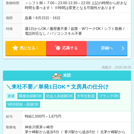
＜シフト例＞ 7:00～23:00 13:30～22:00 上記の時間から好きな
勤務時間
時間を選べます！ ※時間は変更となる可能性があります
急募！8月15日・16日
期間
週1日からOK
/
履歴書不要
/
副業・WワークOK
/
シフト勤務
/
特徴
電話対応なし
/
パソコンスキル不要
気になる！
応募する
詳細へ
掲載日：2026.08.08
未読
＼来社不要／単発1日OK＊文房具の仕分け
派遣
職種未経験OK
社会人未経験OK
大学生歓迎
ブランクOK
WEB登録・面接OK
時給1,500円～1,875円
給与
神奈川県茅ヶ崎市
勤務地
茅ケ崎駅から徒歩5分
/
香川駅から徒歩5分
/
北茅ケ崎駅から