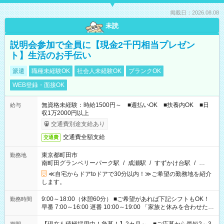
掲載日：2026.08.08
未読
説明会参加で全員に【現金2千円相当プレゼン
ト】生活のお手伝い
派遣
職種未経験OK
社会人未経験OK
ブランクOK
WEB登録・面接OK
無資格未経験：時給1500円～ ■週払いOK ■扶養内OK ■日
給与
収1万2000円以上
交通費別途支給あり
交通費全額支給
交通費
東京都町田市
勤務地
南町田グランベリーパーク駅
/
成瀬駅
/
すずかけ台駅
/
…
≪自宅からドアtoドアで30分以内！≫ご希望の勤務地を紹介
します。
9:00～18:00（休憩60分） ■ご希望があれば下記シフトもOK！
勤務時間
早番 7:00～16:00 遅番 10:00～19:00 「家族と休みを合わせた
い」 「余裕を持って夕飯の準備がしたい」 「できれば残業はし
たくない」 など、ご希望を教えてくださいね。 ※Wワーク希望