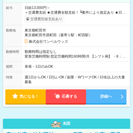
日給13,000円～
給与
＋交通費支給 ★交通費全額支給！ ┗案件により規定あり ★日払
いOK！（規定あり） ┗働いたその日に現金GET♪ お仕事後はコ
交通費別途支給あり
ンビニATMから 日払い分を引き落とせます！ 【試用期間】試
用期間なし
東京都町田市
勤務地
東京都町田市原町田（最寄り駅：町田駅）
株式会社ワンベルウッズ
勤務時間は指定なし
勤務時間
変形労働時間制 想定労働時間160時間/月 【シフト例】 ・8：00
～21：00
単発・1日のみOK
期間
週1日からOK / 日払いOK / 副業・WワークOK / 10名以上の大量
特徴
募集
気になる！
応募する
詳細へ
未読