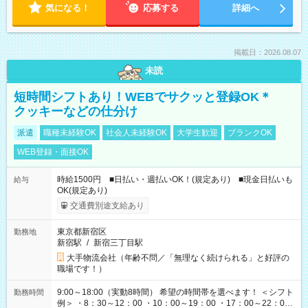
気になる！
応募する
詳細へ
掲載日：2026.08.07
未読
短時間シフトあり！WEBでサクッと登録OK＊
クッキーなどの仕分け
派遣
職種未経験OK
社会人未経験OK
大学生歓迎
ブランクOK
WEB登録・面接OK
時給1500円 ■日払い・週払いOK！(規定あり) ■現金日払いも
給与
OK(規定あり)
交通費別途支給あり
東京都新宿区
勤務地
新宿駅
/
新宿三丁目駅
大手物流会社（年齢不問／「無理なく続けられる」と好評の
職場です！）
9:00～18:00（実動8時間） 希望の時間帯を選べます！ ＜シフト
勤務時間
例＞ ・8：30～12：00 ・10：00～19：00 ・17：00～22：00