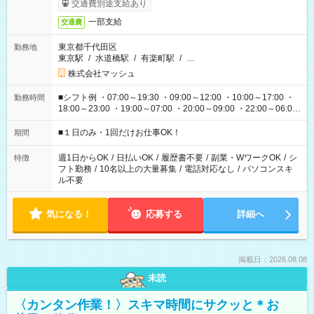
交通費別途支給あり
一部支給
交通費
東京都千代田区
勤務地
東京駅
/
水道橋駅
/
有楽町駅
/
…
株式会社マッシュ
■シフト例 ・07:00～19:30 ・09:00～12:00 ・10:00～17:00 ・
勤務時間
18:00～23:00 ・19:00～07:00 ・20:00～09:00 ・22:00～06:00
etc ★最短で3時間で5,120円のお仕事から 15時間で2万円近く稼
げるお仕事も！ ご希望のお時間に合わせてご紹介！ ※シフトは
■１日のみ・1回だけお仕事OK！
期間
現場によって異なります。 ※勿論、休憩時間はあるのでご安心
ください！
週1日からOK
/
日払いOK
/
履歴書不要
/
副業・WワークOK
/
シ
特徴
フト勤務
/
10名以上の大量募集
/
電話対応なし
/
パソコンスキ
ル不要
気になる！
応募する
詳細へ
掲載日：2026.08.08
未読
〈カンタン作業！〉スキマ時間にサクッと＊お