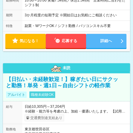
10:00～20:00 実働7.5時間／休憩1.5時間 営業時間に合わせた
勤務時間
シフト制
3か月程度の短期予定 ※開始日はお気軽にご相談ください
期間
副業・WワークOK
/
シフト勤務
/
パソコンスキル不要
特徴
気になる！
応募する
詳細へ
未読
【日払い・未経験歓迎！】稼ぎたい日にサクッ
と勤務！単発・週1日～自由シフトの軽作業
アルバイト
職種未経験OK
日給10,305円～37,204円
給与
※経験・能力等を考慮の上、加給・優遇いたします。 【試用期
間】試用期間なし
交通費別途支給あり
東京都世田谷区
勤務地