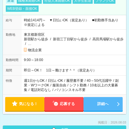
派遣
職種未経験OK
社会人未経験OK
大学生歓迎
ブランクOK
WEB登録・面接OK
時給1414円～ ▼日払いOK（規定あり） ■初勤務手当あり
給与
※規定による
東京都新宿区
勤務地
新宿駅から徒歩
/
新宿三丁目駅から徒歩
/
高田馬場駅から徒歩
/
…
物流企業
9:00～18:00
勤務時間
即日～OK！ 1日～働けます＾＾（規定あり）
期間
週1日からOK
/
日払いOK
/
履歴書不要
/
40～50代活躍中
/
副
特徴
業・WワークOK
/
服装自由
/
シフト勤務
/
10名以上の大量募
集
/
電話対応なし
/
パソコンスキル不要
気になる！
応募する
詳細へ
掲載日：2026.08.03