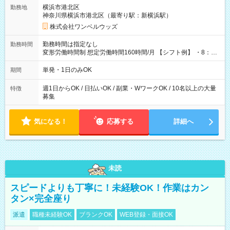
用期間なし
横浜市港北区
勤務地
神奈川県横浜市港北区（最寄り駅：新横浜駅）
株式会社ワンベルウッズ
勤務時間は指定なし
勤務時間
変形労働時間制 想定労働時間160時間/月 【シフト例】 ・8：00
～21：00
単発・1日のみOK
期間
週1日からOK / 日払いOK / 副業・WワークOK / 10名以上の大量
特徴
募集
気になる！
応募する
詳細へ
未読
スピードよりも丁寧に！未経験OK！作業はカン
タン×完全座り
派遣
職種未経験OK
ブランクOK
WEB登録・面接OK