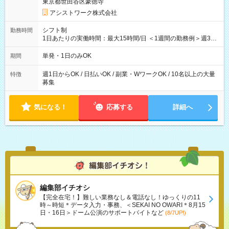
東京都世田谷区豪徳寺
アシストワーク株式会社
シフト制
勤務時間
1日あたりの実働時間：最大15時間/日 ＜1週間の勤務例＞週3回
勤務 勤務：月・水・金 休み：火・木・土・日 好きな時にお仕事
可能です！ ※1日あたりの最大実働時間は日勤、夜勤共に勤務し
単発・1日のみOK
期間
た時間になります。
週1日からOK / 日払いOK / 副業・WワークOK / 10名以上の大量
特徴
募集
気になる！
応募する
詳細へ
編集部イチオシ
【完全在宅！】難しい業務なし＆電話なし！ゆっくりの11
時～時短＊データ入力・事務、＜SEKAI NO OWARI＊8月15
日・16日＞ドーム公演のサポートバイトなど
(8/7UP!)