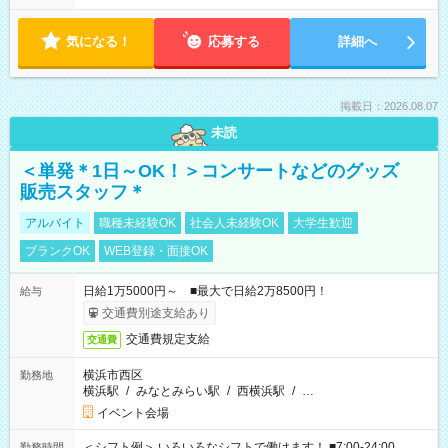
気になる！
応募する
詳細へ
掲載日：2026.08.07
未読
＜単発＊1日～OK！＞コンサートなどのグッズ
販売スタッフ＊
アルバイト
職種未経験OK
社会人未経験OK
大学生歓迎
ブランクOK
WEB登録・面接OK
日給1万5000円～ ■最大で日給2万8500円！
給与
交通費別途支給あり
交通費規定支給
交通費
横浜市西区
勤務地
横浜駅
/
みなとみらい駅
/
西横浜駅
/
…
イベント会場
＜シフト例＞ いろいろなシフトで働けます！ ■7:00-24:00
勤務時間