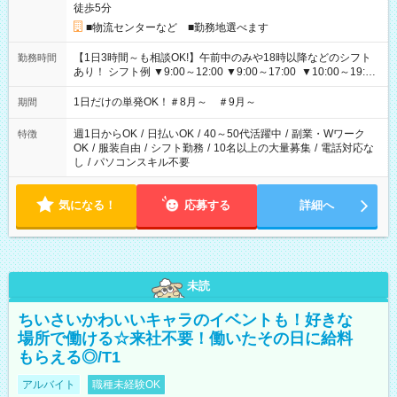
徒歩5分
■物流センターなど ■勤務地選べます
【1日3時間～も相談OK!】午前中のみや18時以降などのシフト
勤務時間
あり！ シフト例 ▼9:00～12:00 ▼9:00～17:00 ▼10:00～19:00
▼18:00～21:00
1日だけの単発OK！＃8月～ ＃9月～
期間
週1日からOK
/
日払いOK
/
40～50代活躍中
/
副業・Wワーク
特徴
OK
/
服装自由
/
シフト勤務
/
10名以上の大量募集
/
電話対応な
し
/
パソコンスキル不要
気になる！
応募する
詳細へ
未読
ちいさいかわいいキャラのイベントも！好きな
場所で働ける☆来社不要！働いたその日に給料
もらえる◎/T1
アルバイト
職種未経験OK