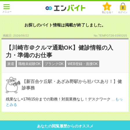
0
メニュー
気になる！
ログイン
お探しのバイト情報は掲載が終了しました。
掲載日 :2026
/
06
/
22
No.TEMPGT26-0390205
【川崎市＠クルマ通勤OK】健診情報の入
力・準備のお仕事
派遣
職種未経験OK
ブランクOK
WEB登録・面接OK
【新百合ケ丘駅・あざみ野駅から社バスあり！】健
診事務
残業なし×17時15分までの勤務！対面業務なし！デスクワーク
...もっ
とみる
あなたの閲覧履歴からのオススメ