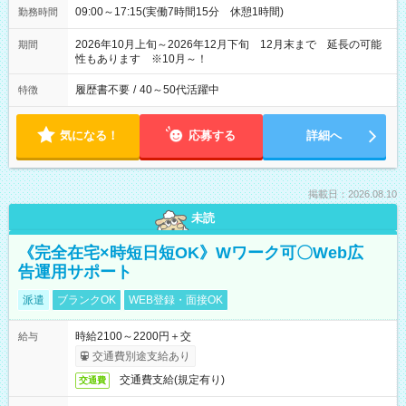
09:00～17:15(実働7時間15分 休憩1時間)
勤務時間
2026年10月上旬～2026年12月下旬 12月末まで 延長の可能
期間
性もあります ※10月～！
履歴書不要
/
40～50代活躍中
特徴
気になる！
応募する
詳細へ
掲載日：2026.08.10
未読
《完全在宅×時短日短OK》Wワーク可〇Web広
告運用サポート
派遣
ブランクOK
WEB登録・面接OK
時給2100～2200円＋交
給与
交通費別途支給あり
交通費支給(規定有り)
交通費