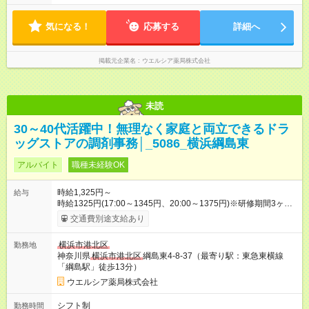
間の勤務 ☆週2～4日の勤務 ※勤務曜日応相談 ☆未経験・無資格
可
気になる！
応募する
詳細へ
掲載元企業名
ウエルシア薬局株式会社
未読
30～40代活躍中！無理なく家庭と両立できるドラ
ッグストアの調剤事務│_5086_横浜綱島東
アルバイト
職種未経験OK
時給1,325円～
給与
時給1325円(17:00～1345円、20:00～1375円)※研修期間3ヶ月
以降、社内試験による更新判定あり 社内試験合格後、時給＋50
交通費別途支給あり
～100円の昇給あり （大学生は＋20円） 試用期間あり：入社日
から3ヶ月間／本採用と待遇は変わりません。 【試用期間】試用
横浜市港北区
勤務地
期間あり 試用期間の長さ：3ヶ月 雇用形態、給与は本採用時と
神奈川県
横浜市港北区
綱島東4-8-37（最寄り駅：東急東横線
同じです。
「綱島駅」徒歩13分）
ウエルシア薬局株式会社
シフト制
勤務時間