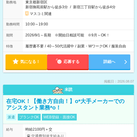
東京都新宿区
勤務地
新宿御苑前駅から徒歩3分
/
新宿三丁目駅から徒歩4分
マスコミ関連
10:00～19:00
勤務時間
2026/9/1～長期 ※開始日相談可能 ※9月～OK！
期間
履歴書不要
/
40～50代活躍中
/
副業・WワークOK
/
服装自由
特徴
気になる！
応募する
詳細へ
掲載日：2026.08.07
未読
在宅OK！【働き方自由！】o*大手メーカーでの
アシスタント業務*o！
派遣
ブランクOK
WEB登録・面接OK
時給2100円＋交
給与
交通費別途支給あり