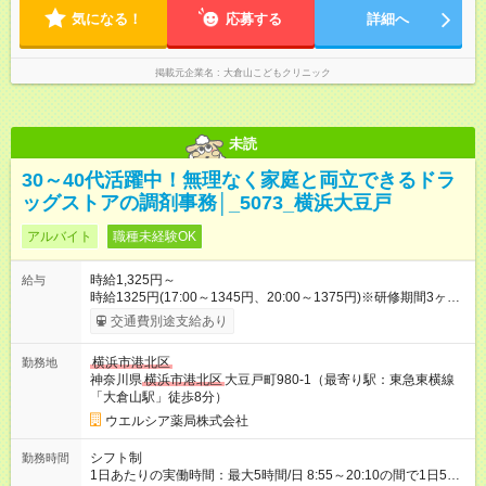
気になる！
応募する
詳細へ
掲載元企業名
大倉山こどもクリニック
未読
30～40代活躍中！無理なく家庭と両立できるドラ
ッグストアの調剤事務│_5073_横浜大豆戸
アルバイト
職種未経験OK
時給1,325円～
給与
時給1325円(17:00～1345円、20:00～1375円)※研修期間3ヶ月
以降、社内試験による更新判定あり 社内試験合格後、時給＋50
交通費別途支給あり
～100円の昇給あり （大学生は＋20円） 試用期間あり：入社日
から3ヶ月間／本採用と待遇は変わりません。 【試用期間】試用
横浜市港北区
勤務地
期間あり 試用期間の長さ：3ヶ月 雇用形態、給与は本採用時と
神奈川県
横浜市港北区
大豆戸町980-1（最寄り駅：東急東横線
同じです。
「大倉山駅」徒歩8分）
ウエルシア薬局株式会社
シフト制
勤務時間
1日あたりの実働時間：最大5時間/日 8:55～20:10の間で1日5時