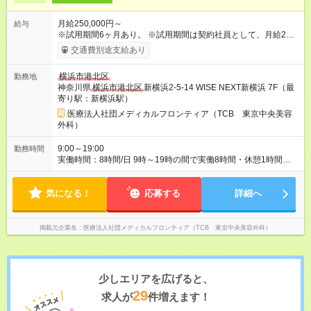
月給250,000円～
給与
※試用期間6ヶ月あり。 ※試用期間は契約社員として、月給22万
円＋各種手当となります。 ※想定年収には賞与+インセンティブ
交通費別途支給あり
を含みます。 ◆残業手当は1分単位で全額支給 【試用期間】試用
期間あり 試用期間の長さ：6ヶ月 ※ 雇用形態と給与に、本採用
横浜市港北区
勤務地
時と異なる部分があります。 雇用形態：中途採用（契約社員）
神奈川県
横浜市港北区
新横浜2-5-14 WISE NEXT新横浜 7F（最
給与：月給 220,000円以上
寄り駅：新横浜駅）
医療法人社団メディカルフロンティア（TCB 東京中央美容
外科）
9:00～19:00
勤務時間
実働時間：8時間/日 9時～19時の間で実働8時間・休憩1時間
（クリニックにより9:00~18:00or10:00~19:00勤務） 【残業ほ
ぼ無し！】 残業月平均3.2時間のため、ほぼ毎日定時で退勤♪ デ
気になる！
ィナーの予定を入れたり、お買い物、ピラティスのレッスンな
応募する
詳細へ
ども◎ ご自身のプライベートの時間も大切にしていただける環
境です。
掲載元企業名
医療法人社団メディカルフロンティア（TCB 東京中央美容外科）
少しエリアを広げると、
29
求人が
件増えます！