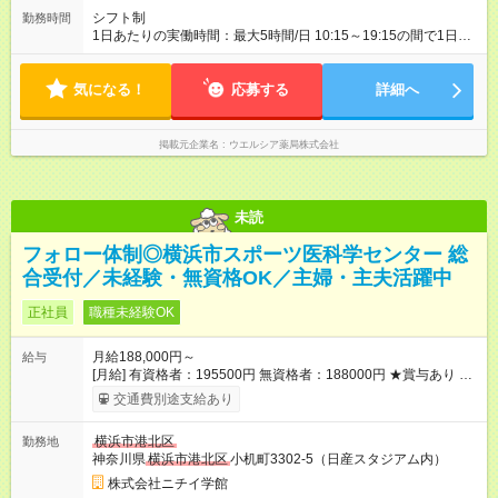
シフト制
勤務時間
1日あたりの実働時間：最大5時間/日 10:15～19:15の間で1日5
時間の勤務 ☆週2～4日の勤務 ※勤務曜日応相談 ☆未経験・無資
格可
気になる！
応募する
詳細へ
掲載元企業名
ウエルシア薬局株式会社
未読
フォロー体制◎横浜市スポーツ医科学センター 総
合受付／未経験・無資格OK／主婦・主夫活躍中
正社員
職種未経験OK
月給188,000円～
給与
[月給] 有資格者：195500円 無資格者：188000円 ★賞与あり 年
2回（業績による 初年度1回） ★キャリアアップ制度あり 進級
交通費別途支給あり
により給与がアップします！ 【試用期間】試用期間あり 試用期
間の長さ：3ヶ月 雇用形態、給与は本採用時と同じです。
横浜市港北区
勤務地
神奈川県
横浜市港北区
小机町3302-5（日産スタジアム内）
株式会社ニチイ学館