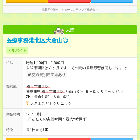
掲載元企業名
ヒューマンリソシア株式会社
未読
医療事務港北区大倉山◎
アルバイト
時給1,400円～1,800円
給与
※試用期間は３ヶ月です。その間の雇用形態は同じです。そのほ
かの条件に変更はありません。 【試用期間】試用期間あり 試用
交通費別途支給あり
期間の長さ：3ヶ月 雇用形態、給与は本採用時と同じです。
横浜市港北区
勤務地
神奈川県
横浜市港北区
大倉山 3-26-6 三保クリニックビル
2F（最寄り駅：大倉山駅）
大倉山こどもクリニック
シフト制
勤務時間
1日あたりの実働時間：最大5時間/日
週1日からOK
特徴