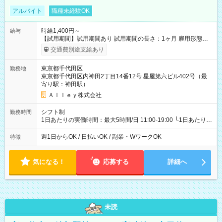
アルバイト
職種未経験OK
時給1,400円～
給与
【試用期間】試用期間あり 試用期間の長さ：1ヶ月 雇用形態、
給与は本採用時と同じです。
交通費別途支給あり
東京都千代田区
勤務地
東京都千代田区内神田2丁目14番12号 星屋第六ビル402号（最
寄り駅：神田駅）
Ａｌｌｅｙ株式会社
シフト制
勤務時間
1日あたりの実働時間：最大5時間/日 11:00-19:00 └1日あたりの
実働時間：1-5時間 └上記の時間帯内であれば、いつでも勤務可
能！ └平日・土曜日の中で、お好きな曜日でご勤務いただけま
週1日からOK / 日払いOK / 副業・WワークOK
特徴
す！ 【シフト例】 ・11:00～14:00 ・16:30～19:00 ・13:00～
18:00 などのように、自由な働き方が可能なお仕事です！
気になる！
応募する
詳細へ
未読