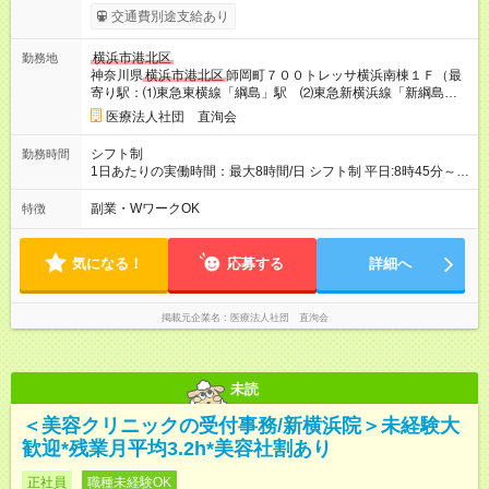
当(残業時間に応じて支給) ・経験・能力・年齢・前職給与を考慮
交通費別途支給あり
のうえ決定 試用期間あり(3か月) ・労働条件の変更なし 昇給年1
回(4月) ・在籍期間が1年以上かつ昇給月に在籍している場合、
横浜市港北区
勤務地
評価と業績により算定 賞与年2回(7月、12月) ・在籍期間が1年
神奈川県
横浜市港北区
師岡町７００トレッサ横浜南棟１Ｆ（最
以上かつ支給月に在籍している場合、評価と業績により支給
寄り駅：⑴東急東横線「綱島」駅 ⑵東急新横浜線「新綱島」
【試用期間】試用期間あり 試用期間の長さ：3ヶ月 雇用形態、
駅）
給与は本採用時と同じです。
医療法人社団 直洵会
シフト制
勤務時間
1日あたりの実働時間：最大8時間/日 シフト制 平日:8時45分～
18時15分(休憩90分) 土日:8時45分～16時45分(休憩90分) 祝日:8
時45分～12時45分
副業・WワークOK
特徴
気になる！
応募する
詳細へ
掲載元企業名
医療法人社団 直洵会
未読
＜美容クリニックの受付事務/新横浜院＞未経験大
歓迎*残業月平均3.2h*美容社割あり
正社員
職種未経験OK