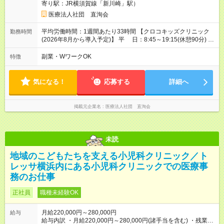
寄り駅：JR横須賀線「新川崎」駅）
間】試用期間あり 試用期間の長さ：3ヶ月 雇用形態、給与は本
採用時と同じです。
医療法人社団 直洵会
平均労働時間：1週間あたり33時間 【クロコキッズクリニック
勤務時間
(2026年8月から導入予定)】 平 日：8:45～19:15(休憩90分) 土
日祝：8:45～17:45(休憩90分) ※週休3日制 【研修期間中の勤務
時間について】 研修期間中は、当会が運営する研修先クリニッ
副業・WワークOK
特徴
クの勤務時間、休日に準じて勤務いただきます。 平均労働時
間：1週間あたり33時間 【クロコキッズクリニック(2026年8月
から導入予定)】 平 日：8:45～19:15(休憩90分) 土日祝：8:45
気になる！
応募する
詳細へ
～17:45(休憩90分) ※週休3日制 【研修期間中の勤務時間につい
て】 研修期間中は、当会が運営する研修先クリニックの勤務時
間、休日に準じて勤務いただきます。
掲載元企業名
医療法人社団 直洵会
未読
地域のこどもたちを支える小児科クリニック／ト
レッサ横浜内にある小児科クリニックでの医療事
務のお仕事
正社員
職種未経験OK
月給220,000円～280,000円
給与
給与内訳 ・月給220,000円～280,000円(諸手当を含む) ・残業手