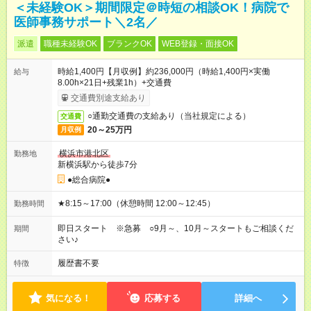
＜未経験OK＞期間限定＠時短の相談OK！病院で
医師事務サポート＼2名／
派遣
職種未経験OK
ブランクOK
WEB登録・面接OK
時給1,400円【月収例】約236,000円（時給1,400円×実働
給与
8.00h×21日+残業1h）+交通費
交通費別途支給あり
○通勤交通費の支給あり（当社規定による）
交通費
20～25万円
月収例
横浜市港北区
勤務地
新横浜駅から徒歩7分
●総合病院●
★8:15～17:00（休憩時間 12:00～12:45）
勤務時間
即日スタート ※急募 ○9月～、10月～スタートもご相談くだ
期間
さい♪
履歴書不要
特徴
気になる！
応募する
詳細へ