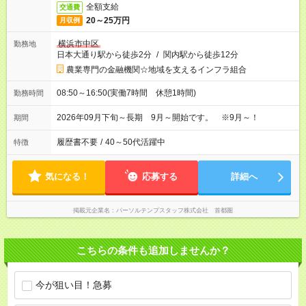
全額支給
交通費
20～25万円
月収例
横浜市中区
勤務地
日本大通り駅から徒歩2分
/
関内駅から徒歩12分
農業専門の金融機関☆地域を支えるインフラ組合
08:50～16:50(実働7時間 休憩1時間)
勤務時間
2026年09月下旬～長期 9月～開始です。 ※9月～！
期間
履歴書不要
/
40～50代活躍中
特徴
気になる！
応募する
詳細へ
掲載元企業名
パーソルテンプスタッフ株式会社 首都圏
こちらの条件も追加しませんか？
今が狙い目！急募