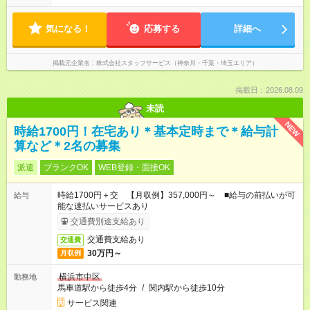
気になる！
応募する
詳細へ
掲載元企業名
株式会社スタッフサービス（神奈川・千葉・埼玉エリア）
掲載日：2026.08.09
未読
NEW
時給1700円！在宅あり＊基本定時まで＊給与計
算など＊2名の募集
派遣
ブランクOK
WEB登録・面接OK
時給1700円＋交 【月収例】357,000円～ ■給与の前払いが可
給与
能な速払いサービスあり
交通費別途支給あり
交通費支給あり
交通費
30万円～
月収例
横浜市中区
勤務地
馬車道駅から徒歩4分
/
関内駅から徒歩10分
サービス関連