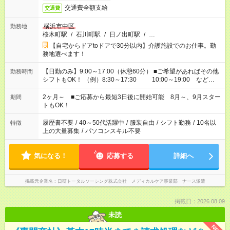
交通費全額支給
交通費
横浜市中区
勤務地
桜木町駅
/
石川町駅
/
日ノ出町駅
/
…
【自宅からドアtoドアで30分以内】介護施設でのお仕事。勤
務地選べます！
【日勤のみ】9:00～17:00（休憩60分） ■ご希望があればその他
勤務時間
シフトもOK！ （例）8:30～17:30 10:00～19:00 など
「家族とお休みを合わせたい」 「できれば残業はしたくない」
など、あなたのご希望に沿ったお仕事をご紹介します！ ※Wワ
2ヶ月～ ■ご応募から最短3日後に開始可能 8月～、9月スター
期間
ーク希望の方へ 今ご覧のお仕事で希望する勤務時間と、もう1つ
トもOK！
のお仕事の勤務時間。 合計で週40時間を超える場合は応募でき
ません
履歴書不要
/
40～50代活躍中
/
服装自由
/
シフト勤務
/
10名以
特徴
上の大量募集
/
パソコンスキル不要
気になる！
応募する
詳細へ
掲載元企業名
日研トータルソーシング株式会社 メディカルケア事業部 ナース派遣
掲載日：2026.08.09
未読
NEW