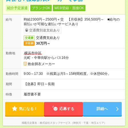
紹介予定派遣
ブランクOK
WEB登録・面接OK
時給2300円～2500円＋交 【月収例】356,500円～ ■給与の
給与
前払いが可能な速払いサービスあり
交通費別途支給あり
交通費支給あり
交通費
30万円～
月収例
横浜市中区
勤務地
元町・中華街駅からバス16分
救命胴衣メーカー
9:00～17:30 ※残業は月5～15時間程度。※休憩60分。
勤務時間
【急募】即日～長期
期間
履歴書不要
特徴
気になる！
応募する
詳細へ
掲載元企業名
株式会社スタッフサービス（神奈川・千葉・埼玉エリア）