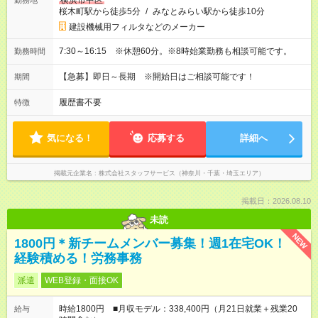
横浜市中区
勤務地
桜木町駅から徒歩5分
/
みなとみらい駅から徒歩10分
建設機械用フィルタなどのメーカー
7:30～16:15 ※休憩60分。※8時始業勤務も相談可能です。
勤務時間
【急募】即日～長期 ※開始日はご相談可能です！
期間
履歴書不要
特徴
気になる！
応募する
詳細へ
掲載元企業名
株式会社スタッフサービス（神奈川・千葉・埼玉エリア）
掲載日：2026.08.10
未読
NEW
1800円＊新チームメンバー募集！週1在宅OK！
経験積める！労務事務
派遣
WEB登録・面接OK
時給1800円 ■月収モデル：338,400円（月21日就業＋残業20
給与