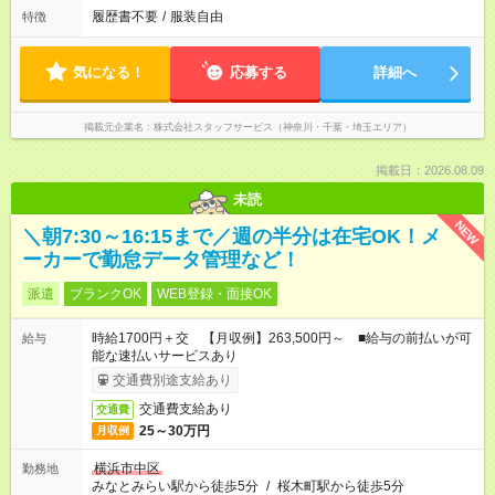
履歴書不要
/
服装自由
特徴
気になる！
応募する
詳細へ
掲載元企業名
株式会社スタッフサービス（神奈川・千葉・埼玉エリア）
掲載日：2026.08.09
未読
NEW
＼朝7:30～16:15まで／週の半分は在宅OK！メ
ーカーで勤怠データ管理など！
派遣
ブランクOK
WEB登録・面接OK
時給1700円＋交 【月収例】263,500円～ ■給与の前払いが可
給与
能な速払いサービスあり
交通費別途支給あり
交通費支給あり
交通費
25～30万円
月収例
横浜市中区
勤務地
みなとみらい駅から徒歩5分
/
桜木町駅から徒歩5分