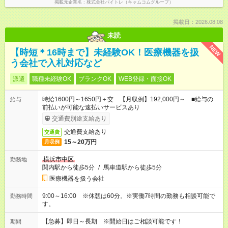
掲載元企業名
株式会社バイトレ（キャムコムグループ）
掲載日：2026.08.08
未読
NEW
【時短＊16時まで】未経験OK！医療機器を扱
う会社で入札対応など
派遣
職種未経験OK
ブランクOK
WEB登録・面接OK
時給1600円～1650円＋交 【月収例】192,000円～ ■給与の
給与
前払いが可能な速払いサービスあり
交通費別途支給あり
交通費支給あり
交通費
15～20万円
月収例
横浜市中区
勤務地
関内駅から徒歩5分
/
馬車道駅から徒歩5分
医療機器を扱う会社
9:00～16:00 ※休憩は60分。※実働7時間の勤務も相談可能で
勤務時間
す。
【急募】即日～長期 ※開始日はご相談可能です！
期間