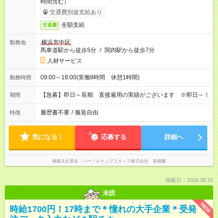
時間含む）
交通費別途支給あり
全額支給
交通費
横浜市中区
勤務地
馬車道駅から徒歩5分
/
関内駅から徒歩7分
人材サービス
09:00～18:00(実働8時間 休憩1時間)
勤務時間
【急募】即日～長期 直接雇用の実績がございます ※即日～！
期間
履歴書不要
/
服装自由
特徴
気になる！
応募する
詳細へ
掲載元企業名
パーソルテンプスタッフ株式会社 首都圏
掲載日：2026.08.10
未読
NEW
時給1700円！17時まで＊憧れの大手企業＊受発