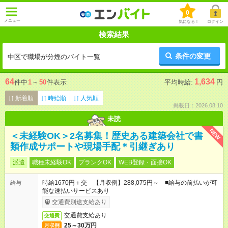
0
メニュー
気になる！
ログイン
検索結果
条件の変更
中区で職場が分煙のバイト一覧
64
1,634
件中
1
～
50
件表示
平均時給:
円
新着順
時給順
人気順
掲載日：2026.08.10
未読
NEW
＜未経験OK＞2名募集！歴史ある建築会社で書
類作成サポートや現場手配＊引継ぎあり
派遣
職種未経験OK
ブランクOK
WEB登録・面接OK
時給1670円＋交 【月収例】288,075円～ ■給与の前払いが可
給与
能な速払いサービスあり
交通費別途支給あり
交通費支給あり
交通費
25～30万円
月収例