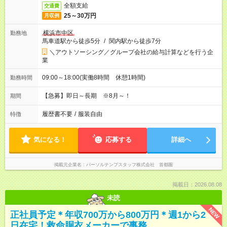
全額支給
交通費
25～30万円
月収例
横浜市中区
勤務地
馬車道駅から徒歩5分
/
関内駅から徒歩7分
＼アウトソーシング／グループ会社の給与計算などを行う企
業
09:00～18:00(実働8時間 休憩1時間)
勤務時間
【急募】即日～長期 ※8月～！
期間
履歴書不要
/
服装自由
特徴
気になる！
応募する
詳細へ
掲載元企業名
パーソルテンプスタッフ株式会社 首都圏
掲載日：2026.08.08
未読
NEW
正社員予定＊年収700万から800万円＊週1から2
日在宅！救命胴衣メーカーで事務