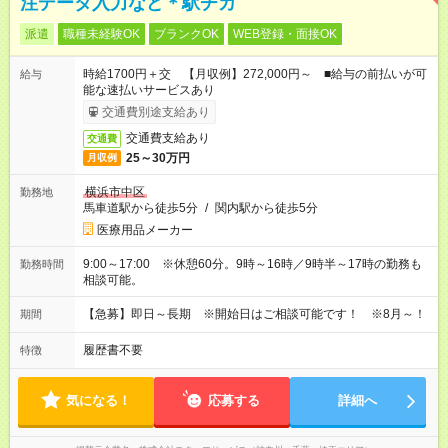
注データ入力など＊駅チカ
派遣
職種未経験OK
ブランクOK
WEB登録・面接OK
時給1700円＋交 【月収例】272,000円～ ■給与の前払いが可
給与
能な速払いサービスあり
交通費別途支給あり
交通費支給あり
交通費
25～30万円
月収例
横浜市中区
勤務地
馬車道駅から徒歩5分
/
関内駅から徒歩5分
医療用品メーカー
9:00～17:00 ※休憩60分。9時～16時／9時半～17時の勤務も
勤務時間
相談可能。
【急募】即日～長期 ※開始日はご相談可能です！ ※8月～！
期間
履歴書不要
特徴
気になる！
応募する
詳細へ