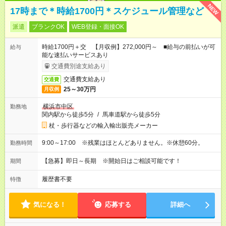
NEW
17時まで＊時給1700円＊スケジュール管理など
派遣
ブランクOK
WEB登録・面接OK
時給1700円＋交 【月収例】272,000円～ ■給与の前払いが可
給与
能な速払いサービスあり
交通費別途支給あり
交通費支給あり
交通費
25～30万円
月収例
横浜市中区
勤務地
関内駅から徒歩5分
/
馬車道駅から徒歩5分
杖・歩行器などの輸入輸出販売メーカー
9:00～17:00 ※残業はほとんどありません。※休憩60分。
勤務時間
【急募】即日～長期 ※開始日はご相談可能です！
期間
履歴書不要
特徴
気になる！
応募する
詳細へ