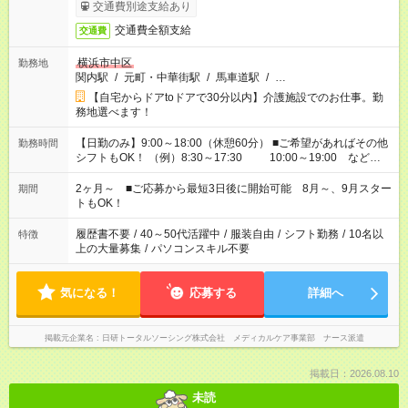
交通費別途支給あり
交通費全額支給
交通費
横浜市中区
勤務地
関内駅
/
元町・中華街駅
/
馬車道駅
/
…
【自宅からドアtoドアで30分以内】介護施設でのお仕事。勤
務地選べます！
【日勤のみ】9:00～18:00（休憩60分） ■ご希望があればその他
勤務時間
シフトもOK！ （例）8:30～17:30 10:00～19:00 など
「家族とお休みを合わせたい」 「できれば残業はしたくない」
など、あなたのご希望に沿ったお仕事をご紹介します！ ※Wワ
2ヶ月～ ■ご応募から最短3日後に開始可能 8月～、9月スター
期間
ーク希望の方へ 今ご覧のお仕事で希望する勤務時間と、もう1つ
トもOK！
のお仕事の勤務時間。 合計で週40時間を超える場合は応募でき
ません
履歴書不要
/
40～50代活躍中
/
服装自由
/
シフト勤務
/
10名以
特徴
上の大量募集
/
パソコンスキル不要
気になる！
応募する
詳細へ
掲載元企業名
日研トータルソーシング株式会社 メディカルケア事業部 ナース派遣
掲載日：2026.08.10
未読