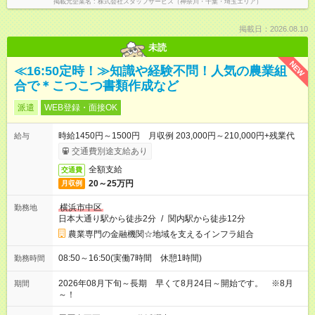
掲載元企業名
株式会社スタッフサービス（神奈川・千葉・埼玉エリア）
掲載日：2026.08.10
未読
NEW
≪16:50定時！≫知識や経験不問！人気の農業組
合で＊こつこつ書類作成など
派遣
WEB登録・面接OK
時給1450円～1500円 月収例 203,000円～210,000円+残業代
給与
交通費別途支給あり
全額支給
交通費
20～25万円
月収例
横浜市中区
勤務地
日本大通り駅から徒歩2分
/
関内駅から徒歩12分
農業専門の金融機関☆地域を支えるインフラ組合
08:50～16:50(実働7時間 休憩1時間)
勤務時間
2026年08月下旬～長期 早くて8月24日～開始です。 ※8月
期間
～！