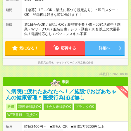
【急募】1日～OK（業法に基づく規定あり）＊即日スタート
期間
OK！登録後は好きな時に働けます！
週1日からOK
/
日払いOK
/
履歴書不要
/
40～50代活躍中
/
副
特徴
業・WワークOK
/
服装自由
/
シフト勤務
/
10名以上の大量募
集
/
電話対応なし
/
パソコンスキル不要
気になる！
応募する
詳細へ
掲載元企業名
テイケイワークス東京株式会社
掲載日：2026.08.10
未読
NEW
＼病院に疲れたあなたへ！／施設でおばあちゃ
んの健康管理＊医療行為ほぼ無し
派遣
職種未経験OK
社会人未経験OK
ブランクOK
WEB登録・面接OK
時給2400円～ ■週払いOK ■日収1万9200円以上
給与