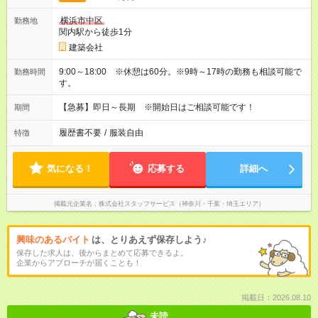
横浜市中区
勤務地
関内駅から徒歩1分
建築会社
9:00～18:00 ※休憩は60分。※9時～17時の勤務も相談可能で
勤務時間
す。
【急募】即日～長期 ※開始日はご相談可能です！
期間
履歴書不要
/
服装自由
特徴
気になる！
応募する
詳細へ
掲載元企業名
株式会社スタッフサービス（神奈川・千葉・埼玉エリア）
興味のあるバイト
は、とりあえず保存しよう♪
保存した求人は、後からまとめて応募できるよ。
企業からアプローチが届くことも！
掲載日：2026.08.10
未読