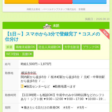
掲載元企業名
パーソルテンプスタッフ株式会社 首都圏
掲載日：2026.08.10
未読
NEW
【1日～】スマホから3分で登録完了＊コスメの
仕分け
派遣
職種未経験OK
社会人未経験OK
大学生歓迎
ブランクOK
WEB登録・面接OK
時給1,500円～1,875円
給与
横浜市中区
勤務地
関内駅から徒歩5分
/
桜木町駅から徒歩5分
/
元町・中華街駅
から徒歩5分
/
…
■物流センターなど ■勤務地選べます
【1日3時間～も相談OK!】午前中のみや18時以降などのシフト
勤務時間
あり！ シフト例 ▼9:00～12:00 ▼9:00～17:00 ▼10:00～19:00
▼18:00～21:00
▼働きたい1日だけの単発OK ＃8月～ ＃9月～
期間