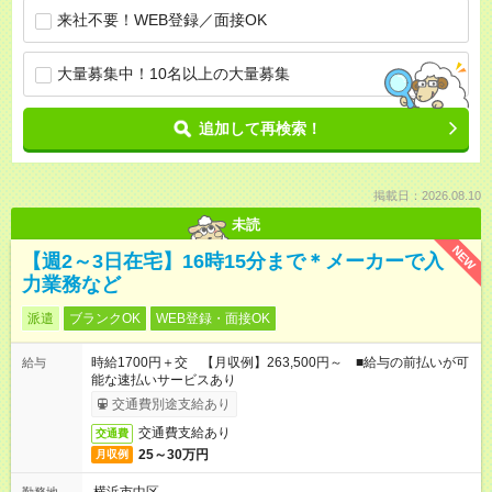
来社不要！WEB登録／面接OK
大量募集中！10名以上の大量募集
追加して再検索！
掲載日：2026.08.10
未読
NEW
【週2～3日在宅】16時15分まで＊メーカーで入
力業務など
派遣
ブランクOK
WEB登録・面接OK
時給1700円＋交 【月収例】263,500円～ ■給与の前払いが可
給与
能な速払いサービスあり
交通費別途支給あり
交通費支給あり
交通費
25～30万円
月収例