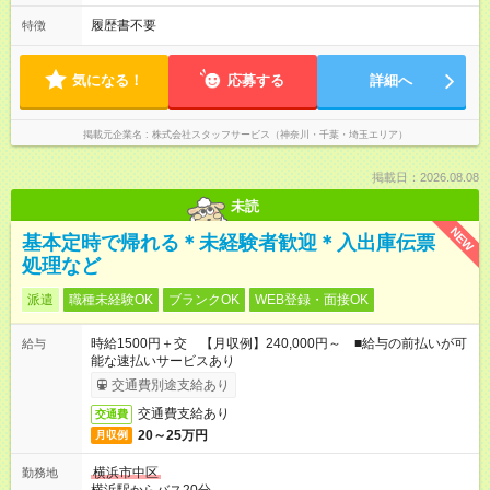
履歴書不要
特徴
気になる！
応募する
詳細へ
掲載元企業名
株式会社スタッフサービス（神奈川・千葉・埼玉エリア）
掲載日：2026.08.08
未読
NEW
基本定時で帰れる＊未経験者歓迎＊入出庫伝票
処理など
派遣
職種未経験OK
ブランクOK
WEB登録・面接OK
時給1500円＋交 【月収例】240,000円～ ■給与の前払いが可
給与
能な速払いサービスあり
交通費別途支給あり
交通費支給あり
交通費
20～25万円
月収例
横浜市中区
勤務地