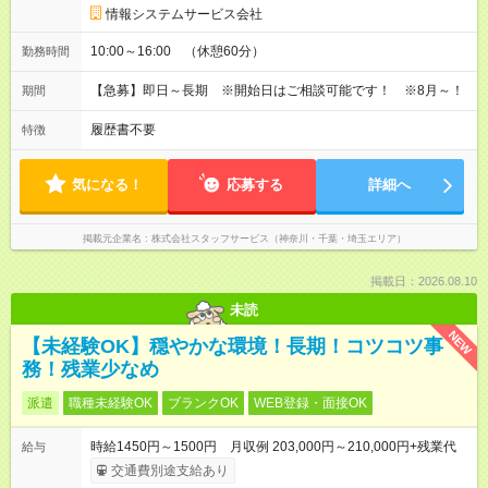
情報システムサービス会社
10:00～16:00 （休憩60分）
勤務時間
【急募】即日～長期 ※開始日はご相談可能です！ ※8月～！
期間
履歴書不要
特徴
気になる！
応募する
詳細へ
掲載元企業名
株式会社スタッフサービス（神奈川・千葉・埼玉エリア）
掲載日：2026.08.10
未読
NEW
【未経験OK】穏やかな環境！長期！コツコツ事
務！残業少なめ
派遣
職種未経験OK
ブランクOK
WEB登録・面接OK
時給1450円～1500円 月収例 203,000円～210,000円+残業代
給与
交通費別途支給あり