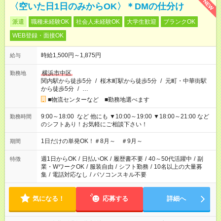
NEW
〈空いた日1日のみからOK〉＊DMの仕分け
派遣
職種未経験OK
社会人未経験OK
大学生歓迎
ブランクOK
WEB登録・面接OK
時給1,500円～1,875円
給与
横浜市中区
勤務地
関内駅から徒歩5分
/
桜木町駅から徒歩5分
/
元町・中華街駅
から徒歩5分
/
…
■物流センターなど ■勤務地選べます
9:00～18:00 など 他にも ▼10:00～19:00 ▼18:00～21:00 など
勤務時間
のシフトあり！お気軽にご相談下さい！
1日だけの単発OK！＃8月～ ＃9月～
期間
週1日からOK
/
日払いOK
/
履歴書不要
/
40～50代活躍中
/
副
特徴
業・WワークOK
/
服装自由
/
シフト勤務
/
10名以上の大量募
集
/
電話対応なし
/
パソコンスキル不要
気になる！
応募する
詳細へ