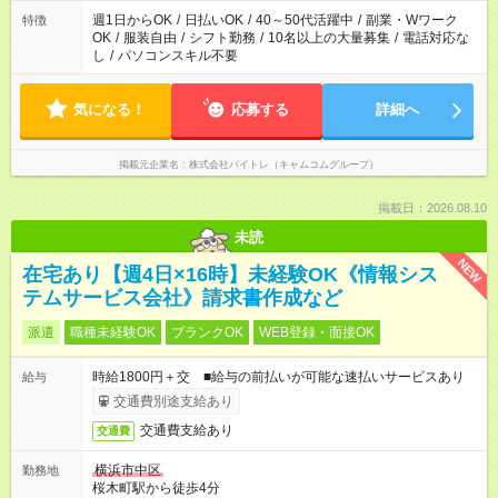
週1日からOK
/
日払いOK
/
40～50代活躍中
/
副業・Wワーク
特徴
OK
/
服装自由
/
シフト勤務
/
10名以上の大量募集
/
電話対応な
し
/
パソコンスキル不要
気になる！
応募する
詳細へ
掲載元企業名
株式会社バイトレ（キャムコムグループ）
掲載日：2026.08.10
未読
NEW
在宅あり【週4日×16時】未経験OK《情報シス
テムサービス会社》請求書作成など
派遣
職種未経験OK
ブランクOK
WEB登録・面接OK
時給1800円＋交 ■給与の前払いが可能な速払いサービスあり
給与
交通費別途支給あり
交通費支給あり
交通費
横浜市中区
勤務地
桜木町駅から徒歩4分