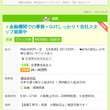
掲載元企業名
株式会社スタッフサービス（神奈川・千葉・埼玉エリア）
掲載日：2026.08.09
未読
NEW
＜金融機関での事務＞OJTしっかり＊当社スタ
ッフ就業中
派遣
ブランクOK
WEB登録・面接OK
時給1600円＋交 【月収例】267,333円～ ■給与の前払いが可
給与
能な速払いサービスあり
交通費別途支給あり
交通費支給あり
交通費
25～30万円
月収例
横浜市中区
勤務地
日本大通り駅から徒歩5分
/
関内駅から徒歩15分
金融・保険関連
8:40～17:00 ※残業は月10～20時間程度。※休憩60分。
勤務時間
【急募】即日～長期 ※開始日はご相談可能です！
期間