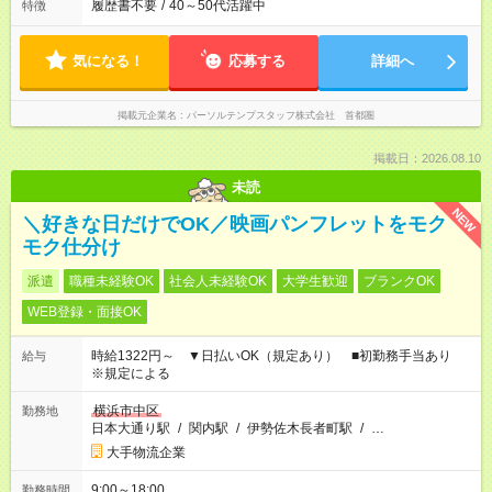
履歴書不要
/
40～50代活躍中
特徴
気になる！
応募する
詳細へ
掲載元企業名
パーソルテンプスタッフ株式会社 首都圏
掲載日：2026.08.10
未読
NEW
＼好きな日だけでOK／映画パンフレットをモク
モク仕分け
派遣
職種未経験OK
社会人未経験OK
大学生歓迎
ブランクOK
WEB登録・面接OK
時給1322円～ ▼日払いOK（規定あり） ■初勤務手当あり
給与
※規定による
横浜市中区
勤務地
日本大通り駅
/
関内駅
/
伊勢佐木長者町駅
/
…
大手物流企業
9:00～18:00
勤務時間