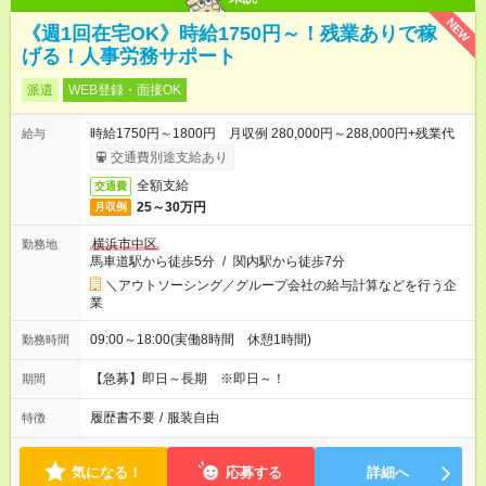
NEW
《週1回在宅OK》時給1750円～！残業ありで稼
げる！人事労務サポート
派遣
WEB登録・面接OK
時給1750円～1800円 月収例 280,000円～288,000円+残業代
給与
交通費別途支給あり
全額支給
交通費
25～30万円
月収例
横浜市中区
勤務地
馬車道駅から徒歩5分
/
関内駅から徒歩7分
＼アウトソーシング／グループ会社の給与計算などを行う企
業
09:00～18:00(実働8時間 休憩1時間)
勤務時間
【急募】即日～長期 ※即日～！
期間
履歴書不要
/
服装自由
特徴
気になる！
応募する
詳細へ