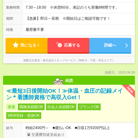
7:30～18:00 ※休憩60分。表記のうち実働8時間です。
勤務時間
【急募】即日～長期 ※開始日はご相談可能です！
期間
履歴書不要
特徴
気になる！
応募する
詳細へ
掲載元企業名
株式会社スタッフサービス（神奈川・千葉・埼玉エリア）
掲載日：2026.08.09
未読
NEW
≪最短3日後開始OK！≫体温・血圧の記録メイ
ン＊看護師資格で高収入Get！
派遣
職種未経験OK
社会人未経験OK
ブランクOK
WEB登録・面接OK
時給2400円～ ■週払いOK ■日収1万9200円以上
給与
交通費別途支給あり