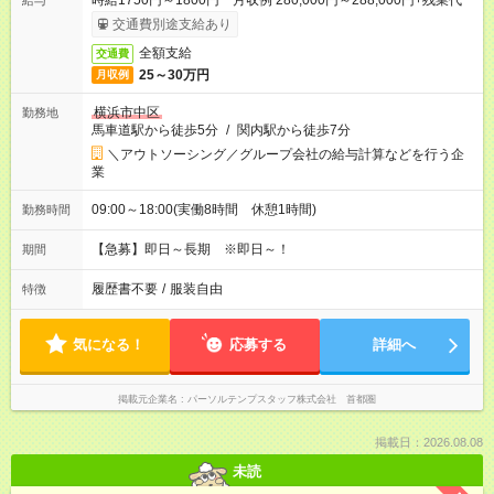
時給1750円～1800円 月収例 280,000円～288,000円+残業代
給与
交通費別途支給あり
全額支給
交通費
25～30万円
月収例
横浜市中区
勤務地
馬車道駅から徒歩5分
/
関内駅から徒歩7分
＼アウトソーシング／グループ会社の給与計算などを行う企
業
09:00～18:00(実働8時間 休憩1時間)
勤務時間
【急募】即日～長期 ※即日～！
期間
履歴書不要
/
服装自由
特徴
気になる！
応募する
詳細へ
掲載元企業名
パーソルテンプスタッフ株式会社 首都圏
掲載日：2026.08.08
未読