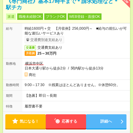
《専門商社》基本17時半まで＊請求処理など＊
駅チカ
派遣
職種未経験OK
ブランクOK
WEB登録・面接OK
時給1600円＋交 【月収例】256,000円～ ■給与の前払いが可
給与
能な速払いサービスあり
交通費別途支給あり
交通費支給あり
交通費
25～30万円
月収例
横浜市中区
勤務地
日本大通り駅から徒歩2分
/
関内駅から徒歩13分
商社
9:00～17:30 ※残業はほとんどありません。※休憩60分。
勤務時間
【急募】即日～長期
期間
履歴書不要
特徴
気になる！
応募する
詳細へ