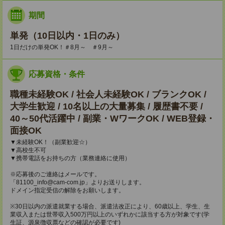
期間
単発（10日以内・1日のみ）
1日だけの単発OK！＃8月～ ＃9月～
応募資格・条件
職種未経験OK / 社会人未経験OK / ブランクOK /
大学生歓迎 / 10名以上の大量募集 / 履歴書不要 /
40～50代活躍中 / 副業・WワークOK / WEB登録・
面接OK
▼未経験OK！（副業歓迎☆）
▼高校生不可
▼携帯電話をお持ちの方（業務連絡に使用）
※応募後のご連絡はメールです。
「81100_info@cam-com.jp」よりお送りします。
ドメイン指定受信の解除をお願いします。
※30日以内の派遣就業する場合、派遣法改正により、60歳以上、学生、生
業収入または世帯収入500万円以上のいずれかに該当する方が対象です(学
生証、源泉徴収票などの確認が必要です)