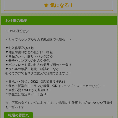
気になる！
お仕事の概要
＼DMの仕分け／
＜とってもシンプルなので未経験でも安心！＞
▼封入作業及び梱包
▼雑誌や書籍などの仕分け・梱包
▼商品のシール貼り・パック詰め
▼冊子やサンプルの封入や梱包
▼パンフレット等の封入作業及び梱包・仕分け
▼ラベルの検品・包装・箱詰め など
初めての方でもスグに覚えて活躍できますよ！
＊日払い・週払いOK(2～3営業日後振込)！
＊髪色・髪型自由！ラフな服装でOK（ジーンズ・スニーカーなど)）！
＊来社不要！WEBから登録OK！
＊学生には就活サポートあり！
※ご応募のタイミングによっては、ご希望のお仕事をご紹介できない可能性
もございます
職場の雰囲気