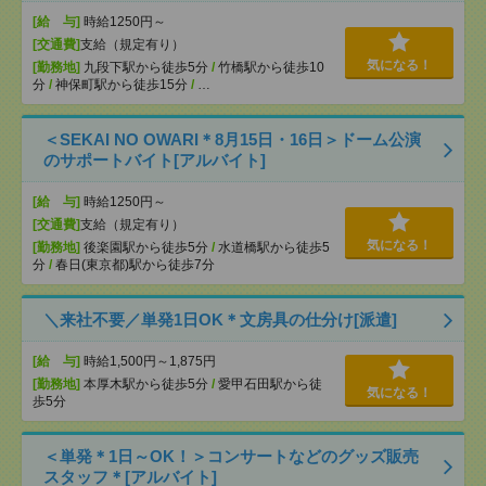
[給 与]
時給1250円～
[交通費]
支給（規定有り）
気になる！
[勤務地]
九段下駅から徒歩5分
/
竹橋駅から徒歩10
分
/
神保町駅から徒歩15分
/
…
＜SEKAI NO OWARI＊8月15日・16日＞ドーム公演
のサポートバイト[アルバイト]
[給 与]
時給1250円～
[交通費]
支給（規定有り）
気になる！
[勤務地]
後楽園駅から徒歩5分
/
水道橋駅から徒歩5
分
/
春日(東京都)駅から徒歩7分
＼来社不要／単発1日OK＊文房具の仕分け[派遣]
[給 与]
時給1,500円～1,875円
[勤務地]
本厚木駅から徒歩5分
/
愛甲石田駅から徒
気になる！
歩5分
＜単発＊1日～OK！＞コンサートなどのグッズ販売
スタッフ＊[アルバイト]