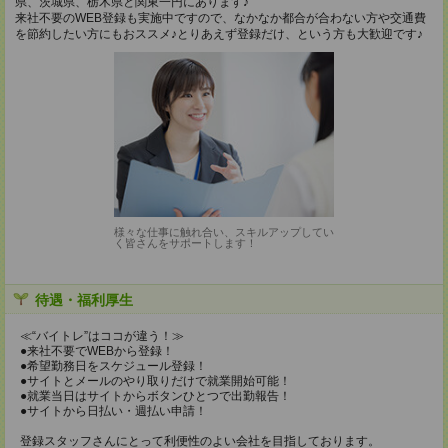
県、茨城県、栃木県と関東一円にあります♪
来社不要のWEB登録も実施中ですので、なかなか都合が合わない方や交通費
を節約したい方にもおススメ♪とりあえず登録だけ、という方も大歓迎です♪
様々な仕事に触れ合い、スキルアップしてい
く皆さんをサポートします！
待遇・福利厚生
≪“バイトレ”はココが違う！≫
●来社不要でWEBから登録！
●希望勤務日をスケジュール登録！
●サイトとメールのやり取りだけで就業開始可能！
●就業当日はサイトからボタンひとつで出勤報告！
●サイトから日払い・週払い申請！
登録スタッフさんにとって利便性のよい会社を目指しております。