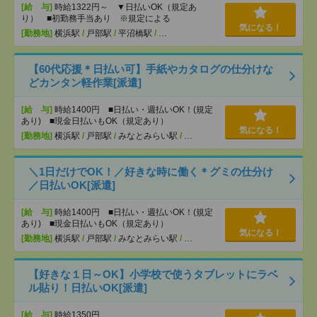
[給 与]
時給1322円～ ▼日払いOK（規定あ
り） ■初勤務手当あり ※規定による
気になる！
[勤務地]
横浜駅
/
戸部駅
/
平沼橋駅
/
…
【60代応援＊日払い可】手紙やカタログの仕分けな
どカンタン軽作業[派遣]
[給 与]
時給1400円 ■日払い・週払いOK！(規定
あり) ■現金日払いもOK（規定あり）
気になる！
[勤務地]
横浜駅
/
戸部駅
/
みなとみらい駅
/
…
＼1日だけでOK！／好きな時に働く＊グミの仕分け
／日払いOK[派遣]
[給 与]
時給1400円 ■日払い・週払いOK！(規定
あり) ■現金日払いもOK（規定あり）
気になる！
[勤務地]
横浜駅
/
戸部駅
/
みなとみらい駅
/
…
【好きな１日～OK】小学校で使うタブレットにラベ
ル貼り！日払いOK[派遣]
[給 与]
時給1350円