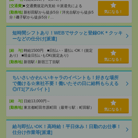
[交通費]
■ 交通費規定内支給 ※派遣先による
気になる！
[勤務地]
新杉田駅から徒歩5分
/
洋光台駅から徒歩5
分
/
磯子駅から徒歩5分
/
…
短時間シフトあり！WEBでサクッと登録OK＊クッキ
ーなどの仕分け[派遣]
[給 与]
時給1500円 ■日払い・週払いOK！(規定
あり) ■現金日払いもOK(規定あり)
気になる！
[勤務地]
新宿駅
/
新宿三丁目駅
ちいさいかわいいキャラのイベントも！好きな場所
で働ける☆来社不要！働いたその日に給料もらえる
◎/T1[アルバイト]
[給 与]
日給13,000円～
[勤務地]
東京都町田市原町田（最寄り駅：町田駅）
気になる！
給与即払いOK！高時給！平日休み！日勤のお仕事！
仕分け作業等[派遣]