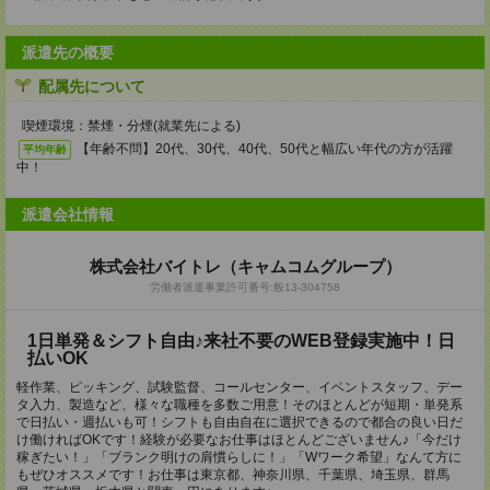
派遣先の概要
配属先について
喫煙環境：禁煙・分煙(就業先による)
【年齢不問】20代、30代、40代、50代と幅広い年代の方が活躍
平均年齢
中！
派遣会社情報
株式会社バイトレ（キャムコムグループ）
労働者派遣事業許可番号:般13-304758
1日単発＆シフト自由♪来社不要のWEB登録実施中！日
払いOK
軽作業、ピッキング、試験監督、コールセンター、イベントスタッフ、デー
タ入力、製造など、様々な職種を多数ご用意！そのほとんどが短期・単発系
で日払い・週払いも可！シフトも自由自在に選択できるので都合の良い日だ
け働ければOKです！経験が必要なお仕事はほとんどございません♪「今だけ
稼ぎたい！」「ブランク明けの肩慣らしに！」「Wワーク希望」なんて方に
もぜひオススメです！お仕事は東京都、神奈川県、千葉県、埼玉県、群馬