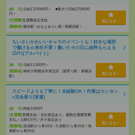
[給 与]
日給1万5000円～ ■最大で日給2万8500
円！
[交通費]
交通費規定支給
気になる！
[勤務地]
横浜駅
/
みなとみらい駅
/
西横浜駅
/
…
ちいさいかわいいキャラのイベントも！好きな場所
で働ける☆来社不要！働いたその日に給料もらえる
◎/T1[アルバイト]
[給 与]
日給13,000円～
[勤務地]
神奈川県横浜市港北区（最寄り駅：新横浜
気になる！
駅）
スピードよりも丁寧に！未経験OK！作業はカンタン
×完全座り[派遣]
[給 与]
時給1500円
[交通費]
実費支給／当社規定あり。通勤交通費実費
支払／上限4万円／月※規定あり
気になる！
[勤務地]
加須駅から車10分
/
久喜駅から車20分
/
鴻
巣駅から車20分