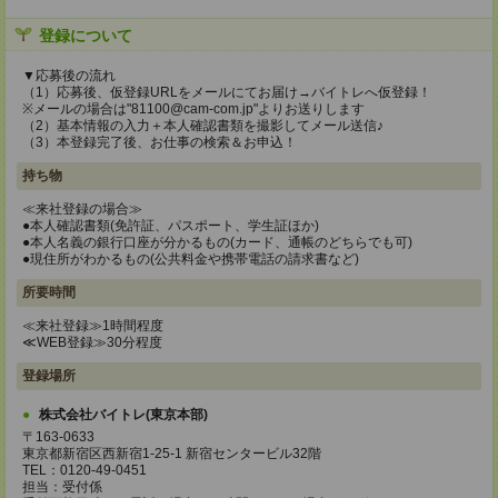
登録について
▼応募後の流れ
（1）応募後、仮登録URLをメールにてお届け→バイトレへ仮登録！
※メールの場合は"81100@cam-com.jp"よりお送りします
（2）基本情報の入力＋本人確認書類を撮影してメール送信♪
（3）本登録完了後、お仕事の検索＆お申込！
持ち物
≪来社登録の場合≫
●本人確認書類(免許証、パスポート、学生証ほか)
●本人名義の銀行口座が分かるもの(カード、通帳のどちらでも可)
●現住所がわかるもの(公共料金や携帯電話の請求書など)
所要時間
≪来社登録≫1時間程度
≪WEB登録≫30分程度
登録場所
株式会社バイトレ(東京本部)
〒163-0633
東京都新宿区西新宿1-25-1 新宿センタービル32階
TEL：0120-49-0451
担当：受付係