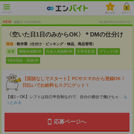
0
メニュー
気になる！
ログイン
NEW
掲載日 :2026
/
08
/
08
No.BAIT8110425GT23
〈空いた日1日のみからOK〉＊DMの仕分け
職種：
軽作業（仕分け・ピッキング・検品、商品管理）
派遣
職種未経験OK
社会人未経験OK
大学生歓迎
ブランクOK
WEB登録・面接OK
【面談なしでスタート】PCやスマホから登録OK！
日払いでお給料もスグにゲット！
【週1～OK】シフトは自己申告制なので、自分の都合で働けちゃ
...も
っとみる
応募ページへ