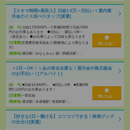
【スキマ時間×高収入】日給1.5万～日払い！屋内展
示会のイス並べスタッフ[派遣]
[給 与]
日給1万5000円～※実働5時間で日給7000
円のお仕事もあります ◆日払い・週払いOK！
（規定あり）◆お仕事によって日給も異なります
[交通費]
交通費別途支給あり(勤務地により異なりま
気になる！
す)
[勤務地]
横浜駅
/
みなとみらい駅
/
西横浜駅
/
…
＜1日～OK！＞あの有名企業も！展示会や株主総会
のお手伝い！[アルバイト]
[給 与]
■日給16,840円～ ■日払いOK ■実働3時
間5,120円のお仕事あります！
[交通費]
一部支給
気になる！
[勤務地]
東京駅
/
水道橋駅
/
有楽町駅
/
…
【好きな1日～働ける】コツコツできる！映画グッズ
の仕分け[派遣]