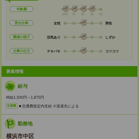
年齢層
20代
30
40
50
60
男女比率
女性
男性
職場の様子
活気あり
しずか
仕事の仕方
テキパキ
コツコツ
募集情報
給与
時給1,500円～1,875円
■ 交通費規定内支給 ※派遣先による
交通費
勤務地
横浜市中区