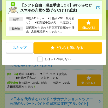
【シフト自由・現金手渡しOK】iPhoneなど
スマホの充電を繋げるだけ！[派遣]
時給1414円～ ▼日払いOK（規定あ
給与
【オープニング募集】おばあちゃんのお散歩付き添
り） ■初勤務手当あり ※規定によ
いも仕事の1つ[派遣]
る
新宿駅から徒歩 / 新宿三丁目駅から徒
気になる!
勤務地
歩 / 高田馬場駅から徒歩 / …
[給 与]
無資格未経験：時給1500円～ ■週払い
OK ■扶養内OK ■日収1万2000円以上
[交通費]
交通費全額支給
気になる！
スキップ
どちらも気になる！
[勤務地]
桜木町駅
/
石川町駅
/
日ノ出町駅
/
…
しばらく表示しない
【シフト自由・現金手渡しOK】iPhoneなどスマホの
充電を繋げるだけ！[派遣]
[給 与]
時給1414円～ ▼日払いOK（規定あ
り） ■初勤務手当あり ※規定による
[勤務地]
新宿駅から徒歩
/
新宿三丁目駅から徒歩
/
気になる！
高田馬場駅から徒歩
/
…
＜日本を代表するバンド＊サカナクション＞ツアー
公演のサポートバイト＠日本武道館[アルバイト]