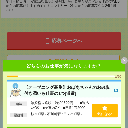
受付可能日時：お電話の場合はお時間がかかる場合がございますのでWEB
からの応募がおすすめです！エントリーボタンからの応募受付は24時間
OK！
応募ページへ
×
気になる！
どちらのお仕事が気になりますか？
1
/10
メール
LINE
で送る
で送る
【オープニング募集】おばあちゃんのお散歩
付き添いも仕事の1つ[派遣]
シェア
ツイート
ブックマーク
無資格未経験：時給1500円～ ■週払
給与
いOK ■扶養内OK ■日収1万2000円
以上
桜木町駅 / 石川町駅 / 日ノ出町駅 / …
気になる!
勤務地
あなたの閲覧履歴からの
おすすめ