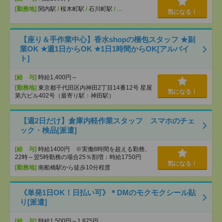
[勤務地]
関内駅
/
桜木町駅
/
石川町駅
/
…
気になる！
【座り＆手作業中心】香水shopの梱包スタッフ ★副
業OK ★週1日からOK ★1日1時間からOK[アルバイ
ト]
[給 与]
時給1,400円～
[勤務地]
東京都千代田区内神田2丁目14番12号 星屋
気になる！
第六ビル402号（最寄り駅：神田駅）
【週2日だけ】倉庫内軽作業スタッフ スマホのチェ
ック・検品[派遣]
[給 与]
時給1400円 ※実働8時間を超える勤務、
22時～翌5時勤務の場合25％割増：時給1750円
気になる！
[勤務地]
南船橋駅から徒歩10分程度
《単発1日OK！日払い可》＊DMのモクモクシール貼
り[派遣]
[給 与]
時給1,500円～1,875円