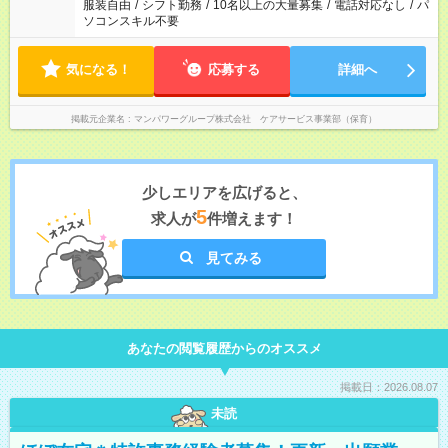
服装自由
/
シフト勤務
/
10名以上の大量募集
/
電話対応なし
/
パ
ソコンスキル不要
気になる！
応募する
詳細へ
掲載元企業名
マンパワーグループ株式会社 ケアサービス事業部（保育）
少しエリアを広げると、
5
求人が
件増えます！
見てみる
あなたの閲覧履歴からのオススメ
掲載日：2026.08.07
未読