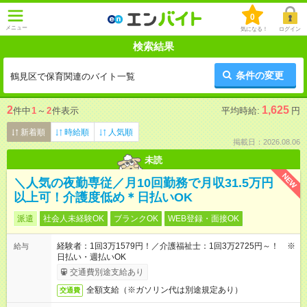
0
メニュー
気になる！
ログイン
検索結果
条件の変更
鶴見区で保育関連のバイト一覧
2
1,625
件中
1
～
2
件表示
平均時給:
円
新着順
時給順
人気順
掲載日：2026.08.06
未読
NEW
＼人気の夜勤専従／月10回勤務で月収31.5万円
以上可！介護度低め＊日払いOK
派遣
社会人未経験OK
ブランクOK
WEB登録・面接OK
経験者：1回3万1579円！／介護福祉士：1回3万2725円～！ ※
給与
日払い・週払いOK
交通費別途支給あり
全額支給（※ガソリン代は別途規定あり）
交通費