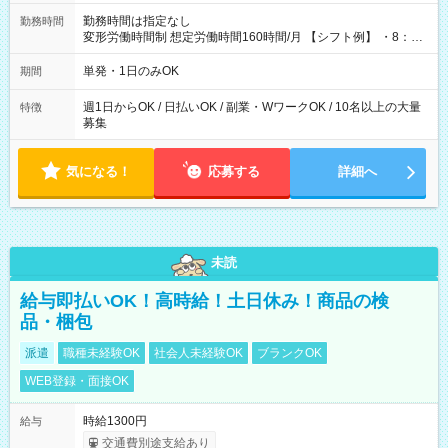
勤務時間は指定なし
勤務時間
変形労働時間制 想定労働時間160時間/月 【シフト例】 ・8：00
～21：00
単発・1日のみOK
期間
週1日からOK / 日払いOK / 副業・WワークOK / 10名以上の大量
特徴
募集
気になる！
応募する
詳細へ
未読
給与即払いOK！高時給！土日休み！商品の検
品・梱包
派遣
職種未経験OK
社会人未経験OK
ブランクOK
WEB登録・面接OK
時給1300円
給与
交通費別途支給あり