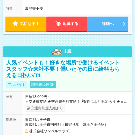
履歴書不要
特徴
気になる！
応募する
詳細へ
未読
人気イベントも！好きな場所で働けるイベント
スタッフ☆来社不要！働いたその日に給料もら
える日払い/T1
アルバイト
職種未経験OK
日給13,000円～
給与
＋交通費支給 ★交通費全額支給！ ┗案件により規定あり ★日払
いOK！（規定あり） ┗働いたその日に現金GET♪ お仕事後はコ
交通費別途支給あり
ンビニATMから 日払い分を引き落とせます！ 【試用期間】試
用期間なし
東京都八王子市
勤務地
東京都八王子市明神町（最寄り駅：京王八王子駅）
株式会社ワンベルウッズ