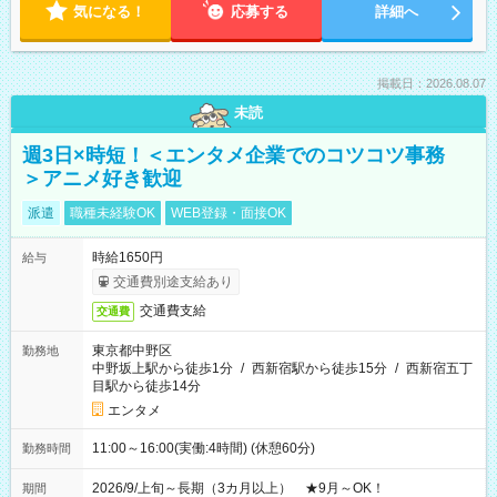
気になる！
応募する
詳細へ
掲載日：2026.08.07
未読
週3日×時短！＜エンタメ企業でのコツコツ事務
＞アニメ好き歓迎
派遣
職種未経験OK
WEB登録・面接OK
時給1650円
給与
交通費別途支給あり
交通費支給
交通費
東京都中野区
勤務地
中野坂上駅から徒歩1分
/
西新宿駅から徒歩15分
/
西新宿五丁
目駅から徒歩14分
エンタメ
11:00～16:00(実働:4時間) (休憩60分)
勤務時間
2026/9/上旬～長期（3カ月以上） ★9月～OK！
期間