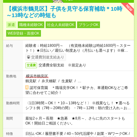
NEW
【横浜市鶴見区】子供を見守る保育補助＊10時
～13時などの時短も
派遣
職種未経験OK
社会人未経験OK
ブランクOK
WEB登録・面接OK
経験者：時給1800円～ （有資格未経験は時給1600円～スター
給与
ト！）★日払い／週払い制度あり（月払いも選べます）※稼働開
始時は手続き完了次第のお支払いとなります★フルタイムできる
交通費別途支給あり
方は100円アップ！
交通費全額支給 ※規定あり
交通費
横浜市鶴見区
勤務地
鶴見駅
/
弁天橋駅
/
生麦駅
/
…
認可保育園 ＊職場見学OK！＊駅チカ、車通勤OKなどご希
望に合わせてご紹介！
〈1日3時間～OK！＊10～13時など！〉 ※残業なし！ ▼選べる
勤務時間
シフト例（7時～20時の間） ・7時～12時：朝の受け入れ～お昼
の準備 ・10時～13時：園児の見守り～お昼の補助 ・9時～16
時：帰りの会まで！子供の成長を見守る ・15時～20時：夜のお
最短2ヶ月～長期 ★急募 ★8月～、さらに先のスタートも
期間
迎えサポート
OK！開始日ご相談ください。
日払いOK
/
履歴書不要
/
40～50代活躍中
/
副業・WワークOK
/
特徴