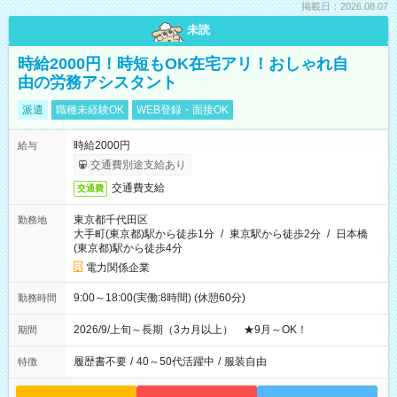
掲載日：2026.08.07
未読
時給2000円！時短もOK在宅アリ！おしゃれ自
由の労務アシスタント
派遣
職種未経験OK
WEB登録・面接OK
時給2000円
給与
交通費別途支給あり
交通費支給
交通費
東京都千代田区
勤務地
大手町(東京都)駅から徒歩1分
/
東京駅から徒歩2分
/
日本橋
(東京都)駅から徒歩4分
電力関係企業
9:00～18:00(実働:8時間) (休憩60分)
勤務時間
2026/9/上旬～長期（3カ月以上） ★9月～OK！
期間
履歴書不要
/
40～50代活躍中
/
服装自由
特徴