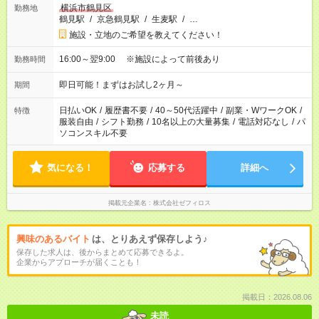
横浜市鶴見区
勤務地
鶴見駅
/
京急鶴見駅
/
生麦駅
/
…
施設・立地のご希望を教えてください！
16:00～翌9:00 ※施設によって前後あり
勤務時間
即日可能！まずはお試し2ヶ月～
期間
日払いOK
/
履歴書不要
/
40～50代活躍中
/
副業・WワークOK
/
特徴
服装自由
/
シフト勤務
/
10名以上の大量募集
/
電話対応なし
/
パ
ソコンスキル不要
気になる！
応募する
詳細へ
掲載元企業名
株式会社ゼフィロス
興味のあるバイト
は、とりあえず保存しよう♪
保存した求人は、後からまとめて応募できるよ。
企業からアプローチが届くことも！
掲載日：2026.08.06
未読