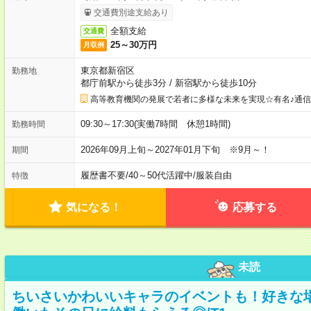
交通費別途支給あり
全額支給
交通費
25～30万円
月収例
東京都新宿区
勤務地
都庁前駅から徒歩3分
/
新宿駅から徒歩10分
高等教育機関の発展で若者に多様な未来を実現☆有名♪通
09:30～17:30(実働7時間 休憩1時間)
勤務時間
2026年09月上旬～2027年01月下旬 ※9月～！
期間
履歴書不要
/
40～50代活躍中
/
服装自由
特徴
気になる！
応募する
未読
ちいさいかわいいキャラのイベントも！好きな