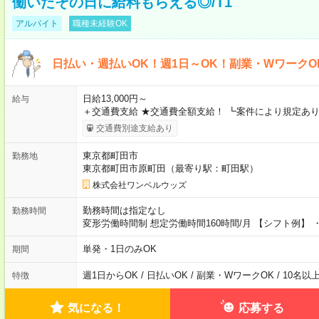
働いたその日に給料もらえる◎/T1
アルバイト
職種未経験OK
日払い・週払いOK！週1日～OK！副業・WワークO
日給13,000円～
給与
＋交通費支給 ★交通費全額支給！ ┗案件により規定あり
交通費別途支給あり
東京都町田市
勤務地
東京都町田市原町田（最寄り駅：町田駅）
株式会社ワンベルウッズ
勤務時間は指定なし
勤務時間
変形労働時間制 想定労働時間160時間/月 【シフト例】 ・8
単発・1日のみOK
期間
週1日からOK / 日払いOK / 副業・WワークOK / 10名
特徴
気になる！
応募する