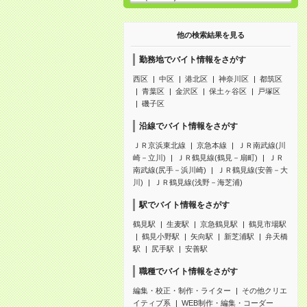
他の検索結果を見る
勤務地でバイト情報をさがす
西区
中区
港北区
神奈川区
都筑区
青葉区
金沢区
保土ヶ谷区
戸塚区
磯子区
沿線でバイト情報をさがす
ＪＲ京浜東北線
京急本線
ＪＲ南武線(川
崎－立川)
ＪＲ鶴見線(鶴見－扇町)
ＪＲ
南武線(尻手－浜川崎)
ＪＲ鶴見線(安善－大
川)
ＪＲ鶴見線(浅野－海芝浦)
駅でバイト情報をさがす
鶴見駅
生麦駅
京急鶴見駅
鶴見市場駅
鶴見小野駅
矢向駅
新芝浦駅
弁天橋
駅
尻手駅
安善駅
職種でバイト情報をさがす
編集・校正・制作・ライター
その他クリエ
イティブ系
WEB制作・編集・コーダー