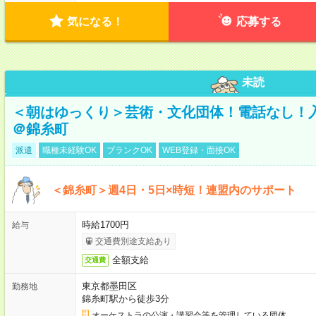
気になる！
応募する
未読
＜朝はゆっくり＞芸術・文化団体！電話なし！
＠錦糸町
派遣
職種未経験OK
ブランクOK
WEB登録・面接OK
＜錦糸町＞週4日・5日×時短！連盟内のサポート
時給1700円
給与
交通費別途支給あり
全額支給
交通費
東京都墨田区
勤務地
錦糸町駅から徒歩3分
オーケストラの公演・講習会等を管理している団体