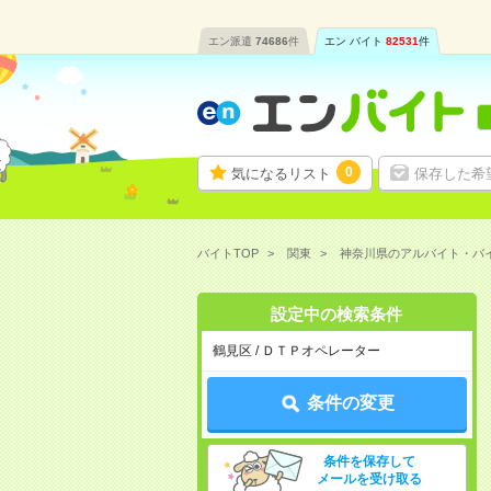
エン派遣
74686
件
エン バイト
82531
件
0
気になるリスト
保存した希
バイトTOP
関東
神奈川県のアルバイト・バ
設定中の検索条件
鶴見区 / ＤＴＰオペレーター
条件の変更
条件を保存して
メールを受け取る