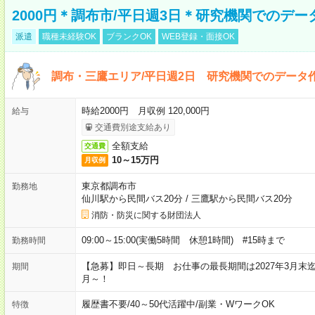
2000円＊調布市/平日週3日＊研究機関でのデ
派遣
職種未経験OK
ブランクOK
WEB登録・面接OK
調布・三鷹エリア/平日週2日 研究機関でのデータ作
時給2000円 月収例 120,000円
給与
交通費別途支給あり
全額支給
交通費
10～15万円
月収例
東京都調布市
勤務地
仙川駅から民間バス20分
/
三鷹駅から民間バス20分
消防・防災に関する財団法人
09:00～15:00(実働5時間 休憩1時間) #15時まで
勤務時間
【急募】即日～長期 お仕事の最長期間は2027年3月末
期間
月～！
履歴書不要
/
40～50代活躍中
/
副業・WワークOK
特徴