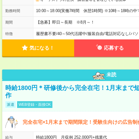
10:00～18:00(実働7時間 休憩1時間) ※10時～18
勤務時間
【急募】即日～長期 ※8月～！
期間
履歴書不要
/
40～50代活躍中
/
服装自由
/
電話対応なし
/
パソ
特徴
気になる！
応募する
未読
時給1800円＊研修後から完全在宅！1月末まで
作
派遣
WEB登録・面接OK
完全在宅×1月末まで期間限定！受験生向けの広告制
時給1800円 月収例 252,000円+残業代
給与