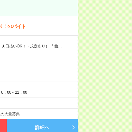
K！のバイト
 ★日払いOK！（規定あり） ┗働…
：00～21：00
以上の大量募集
詳細へ