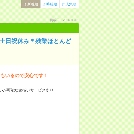
新着順
時給順
人気順
掲載日：2026.08.01
＊土日祝休み＊残業ほとんど
方もいるので安心です！
前払いが可能な速払いサービスあり