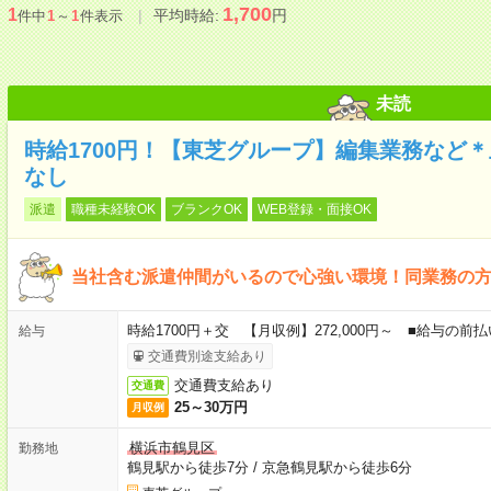
1,700
1
平均時給:
円
件中
1
～
1
件表示
未読
時給1700円！【東芝グループ】編集業務など
なし
派遣
職種未経験OK
ブランクOK
WEB登録・面接OK
当社含む派遣仲間がいるので心強い環境！同業務の
時給1700円＋交 【月収例】272,000円～ ■給与の
給与
交通費別途支給あり
交通費支給あり
交通費
25～30万円
月収例
横浜市鶴見区
勤務地
鶴見駅から徒歩7分
/
京急鶴見駅から徒歩6分