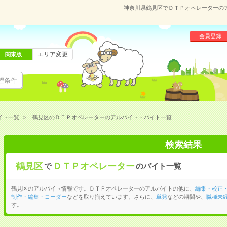
神奈川県鶴見区でＤＴＰオペレーターの
会員登録
エリア変更
関東版
望条件
イト一覧
鶴見区のＤＴＰオペレーターのアルバイト・バイト一覧
検索結果
鶴見区
ＤＴＰオペレーター
で
のバイト一覧
鶴見区のアルバイト情報です。ＤＴＰオペレーターのアルバイトの他に、
編集・校正
制作・編集・コーダー
などを取り揃えています。さらに、
単発
などの期間や、
職種未経
す。