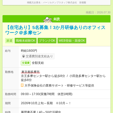
掲載元企業名
パーソルテンプスタッフ株式会社 首都圏
掲載日：2026.07.30
未読
【在宅あり】5名募集！3か月研修ありのオフィス
ワーク＠多摩セン
派遣
職種未経験OK
ブランクOK
WEB登録・面接OK
時給1600円
給与
交通費別途支給あり
全額支給
交通費
東京都多摩市
勤務地
京王多摩センター駅から徒歩8分
/
小田急多摩センター駅から
徒歩8分
大手保険会社の業務サポート・研修サービス等提供
09:00～17:00(実働7時間 休憩1時間)
勤務時間
2026年10月上旬～長期 ※10月～！
期間
履歴書不要
/
40～50代活躍中
特徴