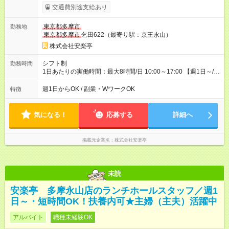
時給1230円 【試用期間】試用期間あり 試用期間の長さ：12ヶ
交通費別途支給あり
月 雇用形態、給与は本採用時と同じです。 ※最大12ヶ月の間
で、合計30時間の試用期間（研修期間）があります。
東京都多摩市
勤務地
東京都多摩市
乞田622（最寄り駅：京王永山）
株式会社安楽亭
シフト制
勤務時間
1日あたりの実働時間：最大8時間/日 10:00～17:00 【週1日～/1
日3時間～OK！】 ＊レギュラー勤務ももちろん大歓迎！ 「子ど
ものお迎えまでの時間」 「ランチタイムだけ」 など、家庭の予
週1日からOK / 副業・WワークOK
特徴
定に合わせやすいシフト制！ ※ディナータイムの勤務希望も相
談可能◎
気になる！
応募する
詳細へ
掲載元企業名
株式会社安楽亭
未読
安楽亭 多摩永山店のランチホールスタッフ／週1
日～・短時間OK！扶養内可★主婦（主夫）活躍中
アルバイト
職種未経験OK