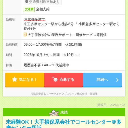
交通費別途支給あり
全額支給
交通費
東京都多摩市
勤務地
京王多摩センター駅から徒歩8分
/
小田急多摩センター駅から
徒歩8分
大手保険会社の業務サポート・研修サービス等提供
09:00～17:00(実働7時間 休憩1時間)
勤務時間
2026年10月上旬～長期 ※10月～！
期間
履歴書不要
/
40～50代活躍中
特徴
気になる！
応募する
詳細へ
掲載元企業名
パーソルテンプスタッフ株式会社 首都圏
掲載日：2026.07.23
未読
未経験OK！大手損保系会社でコールセンター＠多