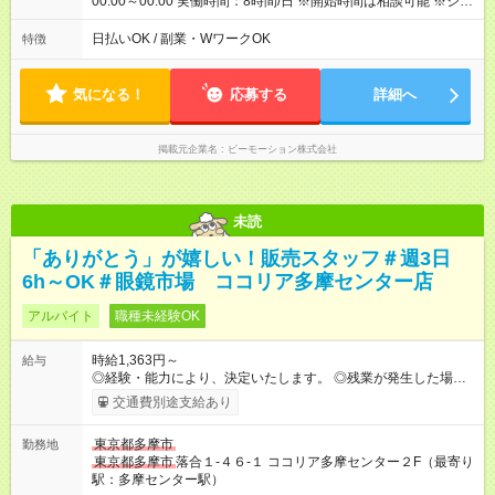
00:00～00:00 実働時間：8時間/日 ※開始時間は相談可能 ※シフ
トはご相談に応じます ※残業はほぼありません 〇休憩：1時間
休憩は1日2回に分けて取得します。 昼休憩40分、夕方休憩
日払いOK / 副業・WワークOK
特徴
20分。
気になる！
応募する
詳細へ
掲載元企業名
ビーモーション株式会社
未読
「ありがとう」が嬉しい！販売スタッフ＃週3日
6h～OK＃眼鏡市場 ココリア多摩センター店
アルバイト
職種未経験OK
時給1,363円～
給与
◎経験・能力により、決定いたします。 ◎残業が発生した場合
は、1分単位で時間外手当を支給します。 【試用期間】試用期間
交通費別途支給あり
あり 試用期間の長さ：3ヶ月 雇用形態、給与は本採用時と同じ
です。
東京都多摩市
勤務地
東京都多摩市
落合１-４６-１ ココリア多摩センター２F（最寄り
駅：多摩センター駅）