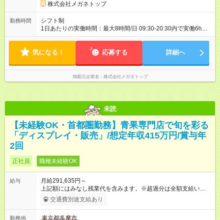
株式会社メガネトップ
シフト制
勤務時間
1日あたりの実働時間：最大8時間/日 09:30-20:30内で実働6h
※1日6h以上、 土日含む週3日以上勤務できる方 （シフト例） パ
ート（朝）：10～17時 パート（昼）：12～19時など ※副業・W
気になる！
ワーク不可
応募する
詳細へ
掲載元企業名
株式会社メガネトップ
未読
【未経験OK・首都圏勤務】青果専門店で旬を彩る
「ディスプレイ・販売」/想定年収415万円/賞与年
2回
正社員
職種未経験OK
月給291,635円～
給与
上記額にはみなし残業代を含みます。※超過分は全額支給いたし
ます。 みなし残業代 72,135円／月 みなし残業時間 45時間／月
交通費別途支給あり
※経験・能力などを考慮の上、決定します。 （主任・副店長の
待遇でご入社いただくこともあります） 【試用期間】試用期間
東京都多摩市
勤務地