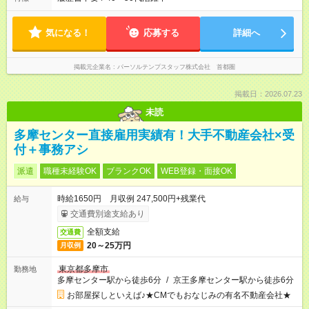
気になる！
応募する
詳細へ
掲載元企業名
パーソルテンプスタッフ株式会社 首都圏
掲載日：2026.07.23
未読
多摩センター直接雇用実績有！大手不動産会社×受
付＋事務アシ
派遣
職種未経験OK
ブランクOK
WEB登録・面接OK
時給1650円 月収例 247,500円+残業代
給与
交通費別途支給あり
全額支給
交通費
20～25万円
月収例
東京都多摩市
勤務地
多摩センター駅から徒歩6分
/
京王多摩センター駅から徒歩6分
お部屋探しといえば♪★CMでもおなじみの有名不動産会社★