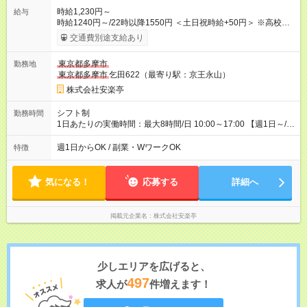
時給1,230円～
給与
時給1240円～/22時以降1550円 ＜土日祝時給+50円＞ ※高校生
時給1230円 【試用期間】試用期間あり 試用期間の長さ：12ヶ
交通費別途支給あり
月 雇用形態、給与は本採用時と同じです。 ※最大12ヶ月の間
で、合計30時間の試用期間（研修期間）があります。
東京都多摩市
勤務地
東京都多摩市
乞田622（最寄り駅：京王永山）
株式会社安楽亭
シフト制
勤務時間
1日あたりの実働時間：最大8時間/日 10:00～17:00 【週1日～/1
日3時間～OK！】 ＊レギュラー勤務ももちろん大歓迎！ 「子ど
ものお迎えまでの時間」 「ランチタイムだけ」 など、家庭の予
週1日からOK / 副業・WワークOK
特徴
定に合わせやすいシフト制！ ※ディナータイムの勤務希望も相
談可能◎
気になる！
応募する
詳細へ
掲載元企業名
株式会社安楽亭
少しエリアを広げると、
497
求人が
件増えます！