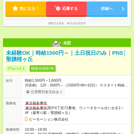
して短時間」など希望に合わせて働けます！
気になる！
応募する
詳細へ
掲載元企業名
株式会社安楽亭
未読
未経験OK｜時給1500円～｜土日祝日のみ｜PNS│
聖蹟桜ヶ丘
アルバイト
職種未経験OK
時給1,500円～1,600円
給与
月収例） 120，000円～（1500円×8h×10日） ※スタート時給は
経験・能力等を考慮 【給与支給日】 月末締めの翌月15日払い
交通費別途支給あり
＊15日が土日祝の場合は前日の平日 支払方法：日払い/月払い
が選べます！ ※日払いアプリで楽々申請 〇交通費全額支給 ・公
東京都多摩市
勤務地
共交通機関の往復代 【試用期間】試用期間なし
東京都多摩市
関戸4丁目72番地 ヴィータモールせいせき2～
4F（最寄り駅：聖蹟桜ヶ丘）
ビーモーション株式会社
10:00～19:00
勤務時間