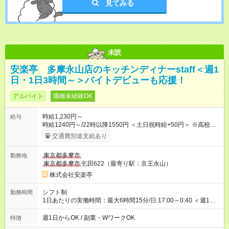
見てみる
未読
安楽亭 多摩永山店のキッチンディナーstaff＜週1
日・1日3時間～＞バイトデビューも応援！
アルバイト
職種未経験OK
時給1,230円～
給与
時給1240円～/22時以降1550円 ＜土日祝時給+50円＞ ※高校生
時給1230円 【試用期間】試用期間あり 試用期間の長さ：12ヶ
交通費別途支給あり
月 雇用形態、給与は本採用時と同じです。 ※最大12ヶ月の間
で、合計30時間の試用期間（研修期間）があります。
東京都多摩市
勤務地
東京都多摩市
乞田622（最寄り駅：京王永山）
株式会社安楽亭
シフト制
勤務時間
1日あたりの実働時間：最大6時間15分/日 17:00～0:40 ＜週1日
～/短時間OK！＞ ※18歳未満・高校生は21:30までの勤務 ・シフ
トは自己申告制だから私生活優先でOK◎ ・週1日もあれば週5日
週1日からOK / 副業・WワークOK
特徴
でがっつり勤務もOK！ 「Ｗワークで収入増やしたい」 「副業と