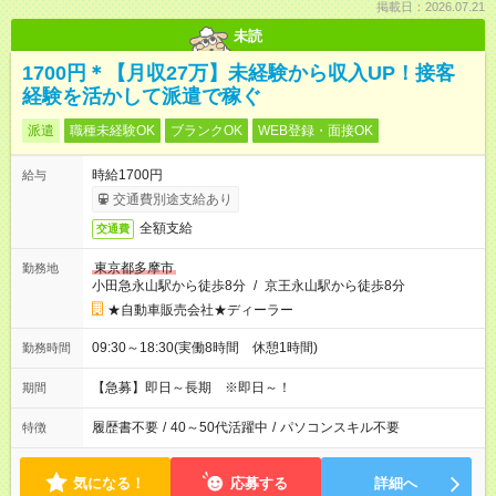
掲載日：2026.07.21
未読
1700円＊【月収27万】未経験から収入UP！接客
経験を活かして派遣で稼ぐ
派遣
職種未経験OK
ブランクOK
WEB登録・面接OK
時給1700円
給与
交通費別途支給あり
全額支給
交通費
東京都多摩市
勤務地
小田急永山駅から徒歩8分
/
京王永山駅から徒歩8分
★自動車販売会社★ディーラー
09:30～18:30(実働8時間 休憩1時間)
勤務時間
【急募】即日～長期 ※即日～！
期間
履歴書不要
/
40～50代活躍中
/
パソコンスキル不要
特徴
気になる！
応募する
詳細へ