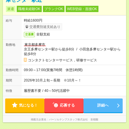
摩センター駅近
派遣
職種未経験OK
ブランクOK
WEB登録・面接OK
時給1600円
給与
交通費別途支給あり
全額支給
交通費
東京都多摩市
勤務地
京王多摩センター駅から徒歩8分
/
小田急多摩センター駅から
徒歩8分
コンタクトセンターサービス，研修サービス
09:00～17:00(実働7時間 休憩1時間)
勤務時間
2026年10月上旬～長期 ※10月～！
期間
履歴書不要
/
40～50代活躍中
特徴
気になる！
応募する
詳細へ
掲載元企業名
パーソルテンプスタッフ株式会社 首都圏