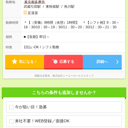
東京都多摩市
勤務地
武蔵引田駅
/
東秋留駅
/
秋川駅
足道楽
＊【（実働）8時間（休憩）1時間】 ＊【シフト例】9：30～
勤務時間
18：30/10：30～19：30/11：30～20：30/12：30～21：30
■【長期】即日～
期間
日払いOK
/
シフト勤務
特徴
気になる！
応募する
詳細へ
掲載元企業名
株式会社シーエーセールススタッフ
こちらの条件も追加しませんか？
今が狙い目！急募
来社不要！WEB登録／面接OK