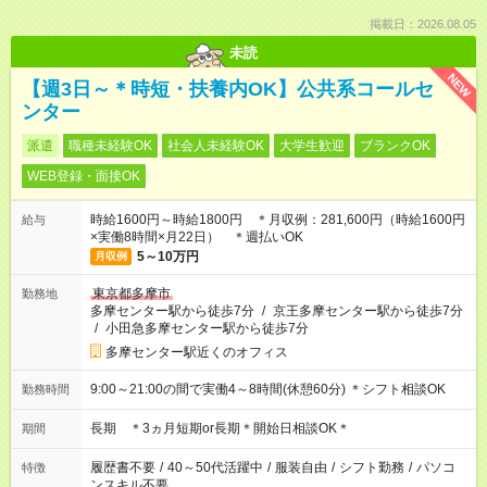
掲載日：2026.08.05
未読
NEW
【週3日～＊時短・扶養内OK】公共系コールセ
ンター
派遣
職種未経験OK
社会人未経験OK
大学生歓迎
ブランクOK
WEB登録・面接OK
時給1600円～時給1800円 ＊月収例：281,600円（時給1600円
給与
×実働8時間×月22日） ＊週払いOK
5～10万円
月収例
東京都多摩市
勤務地
多摩センター駅から徒歩7分
/
京王多摩センター駅から徒歩7分
/
小田急多摩センター駅から徒歩7分
多摩センター駅近くのオフィス
9:00～21:00の間で実働4～8時間(休憩60分) ＊シフト相談OK
勤務時間
長期 ＊3ヵ月短期or長期＊開始日相談OK＊
期間
履歴書不要
/
40～50代活躍中
/
服装自由
/
シフト勤務
/
パソコ
特徴
ンスキル不要