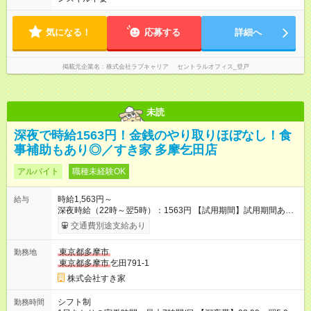
気になる！
応募する
詳細へ
掲載元企業名
株式会社ラブキャリア セントラルオフィス_登戸
未読
深夜で時給1563円！金銭のやり取りほぼなし！食
事補助もあり◎／すき家 多摩乞田店
アルバイト
職種未経験OK
時給1,563円～
給与
深夜時給（22時～翌5時）：1563円 【試用期間】試用期間あり
試用期間の長さ：1ヶ月 雇用形態、給与は本採用時と同じです。
交通費別途支給あり
試用期間の実態は30日（※条件変更なし）ですが、切り上げで
一ヶ月とさせていただきます。 研修制度あり：15時間(研修中も
東京都多摩市
勤務地
同時給）
東京都多摩市
乞田791-1
株式会社すき家
シフト制
勤務時間