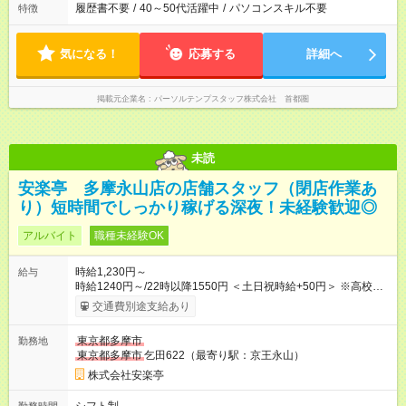
履歴書不要
/
40～50代活躍中
/
パソコンスキル不要
特徴
気になる！
応募する
詳細へ
掲載元企業名
パーソルテンプスタッフ株式会社 首都圏
未読
安楽亭 多摩永山店の店舗スタッフ（閉店作業あ
り）短時間でしっかり稼げる深夜！未経験歓迎◎
アルバイト
職種未経験OK
時給1,230円～
給与
時給1240円～/22時以降1550円 ＜土日祝時給+50円＞ ※高校生
時給1230円 【試用期間】試用期間あり 試用期間の長さ：12ヶ
交通費別途支給あり
月 雇用形態、給与は本採用時と同じです。 ※最大12ヶ月の間
で、合計30時間の試用期間（研修期間）があります。
東京都多摩市
勤務地
東京都多摩市
乞田622（最寄り駅：京王永山）
株式会社安楽亭