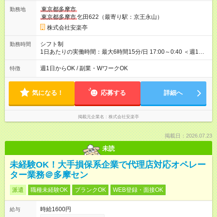
で、合計30時間の試用期間（研修期間）があります。
東京都多摩市
勤務地
東京都多摩市
乞田622（最寄り駅：京王永山）
株式会社安楽亭
シフト制
勤務時間
1日あたりの実働時間：最大6時間15分/日 17:00～0:40 ＜週1日
～/短時間OK！＞ ※18歳未満・高校生は21:30までの勤務 ・シフ
トは自己申告制だから私生活優先でOK◎ ・週1日もあれば週5日
週1日からOK / 副業・WワークOK
特徴
でがっつり勤務もOK！ 「Ｗワークで収入増やしたい」 「副業と
して短時間」など希望に合わせて働けます！
気になる！
応募する
詳細へ
掲載元企業名
株式会社安楽亭
掲載日：2026.07.23
未読
未経験OK！大手損保系企業で代理店対応オペレー
ター業務＠多摩セン
派遣
職種未経験OK
ブランクOK
WEB登録・面接OK
時給1600円
給与