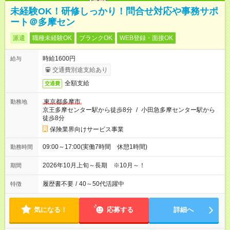
未経験OK！研修しっかり！問合せ対応や事務サポ
ート＠多摩セン
派遣
職種未経験OK
ブランクOK
WEB登録・面接OK
時給1600円
給与
交通費別途支給あり
全額支給
交通費
東京都多摩市
勤務地
京王多摩センター駅から徒歩8分
/
小田急多摩センター駅から
徒歩8分
保険業界向けサービス事業
09:00～17:00(実働7時間 休憩1時間)
勤務時間
2026年10月上旬～長期 ※10月～！
期間
履歴書不要
/
40～50代活躍中
特徴
気になる！
応募する
詳細へ