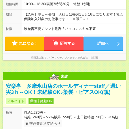
10:00～18:30(実働7時間30分 休憩1時間)
勤務時間
【急募】即日～長期 入社日は毎月1日と16日になります！社会
期間
保険加入対象のお仕事です！ ※即日～！
履歴書不要
/
シフト勤務
/
パソコンスキル不要
特徴
気になる！
応募する
詳細へ
掲載元企業名
パーソルテンプスタッフ株式会社 首都圏
未読
安楽亭 多摩永山店のホールディナーstaff／週1・
実3ｈ～OK！未経験OK♪染髪・ピアスOK(規)
アルバイト
職種未経験OK
時給1,230円～
給与
時給1240円～/22時以降1550円 ＜土日祝時給+50円＞ ※高校生
時給1230円 【試用期間】試用期間あり 試用期間の長さ：12ヶ
交通費別途支給あり
月 雇用形態、給与は本採用時と同じです。 ※最大12ヶ月の間