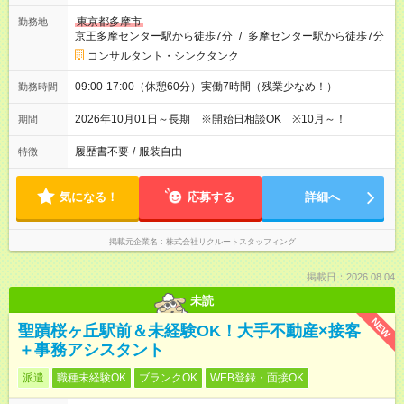
東京都多摩市
勤務地
京王多摩センター駅から徒歩7分
/
多摩センター駅から徒歩7分
コンサルタント・シンクタンク
09:00-17:00（休憩60分）実働7時間（残業少なめ！）
勤務時間
2026年10月01日～長期 ※開始日相談OK ※10月～！
期間
履歴書不要
/
服装自由
特徴
気になる！
応募する
詳細へ
掲載元企業名
株式会社リクルートスタッフィング
掲載日：2026.08.04
未読
NEW
聖蹟桜ヶ丘駅前＆未経験OK！大手不動産×接客
＋事務アシスタント
派遣
職種未経験OK
ブランクOK
WEB登録・面接OK