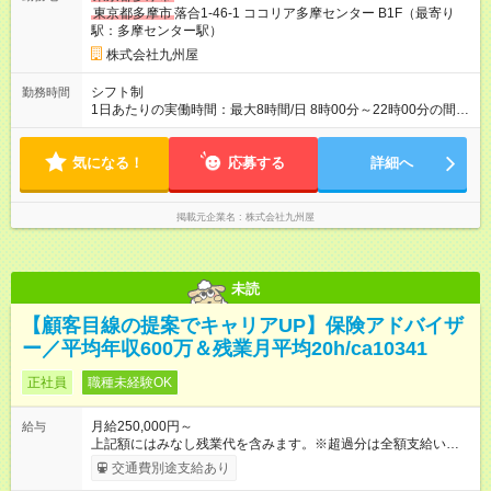
あり 試用期間の長さ：3ヶ月 雇用形態、給与は本採用時と同じ
東京都多摩市
落合1-46-1 ココリア多摩センター B1F（最寄り
です。
駅：多摩センター駅）
株式会社九州屋
シフト制
勤務時間
1日あたりの実働時間：最大8時間/日 8時00分～22時00分の間で
実働8時間 休憩1時間 （月平均所定労働時間171.3時間） ※店舗
によって異なります。 （入居するテナントの営業時間に準じま
気になる！
す）
応募する
詳細へ
掲載元企業名
株式会社九州屋
未読
【顧客目線の提案でキャリアUP】保険アドバイザ
ー／平均年収600万＆残業月平均20h/ca10341
正社員
職種未経験OK
月給250,000円～
給与
上記額にはみなし残業代を含みます。※超過分は全額支給いたし
ます。 みなし残業代 50,000円／月 みなし残業時間 30時間／月
交通費別途支給あり
＜インセンティブで頑張りを評価！＞ 四半期に1回、実績に応じ