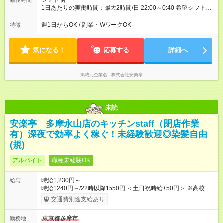
シフト制
勤務時間
1日あたりの実働時間：最大2時間/日 22:00～0:40 希望シフト
制！ 週1日～・1日3時間～OK！ ※18歳未満・高校生は21:30ま
での勤務 ＊短時間OK！学業と両立◎ ＊週4日以上のしっかり勤
週1日からOK / 副業・WワークOK
特徴
務も大歓迎！ ＊週末だけのシフトもOK！ ※テスト期間や長期休
暇の予定に合わせてのシフト相談も可能！
気になる！
応募する
詳細へ
掲載元企業名
株式会社安楽亭
未読
安楽亭 多摩永山店のキッチンstaff（閉店作業
有）深夜で効率よく稼ぐ！未経験歓迎◎染髪自由
(規)
アルバイト
職種未経験OK
時給1,230円～
給与
時給1240円～/22時以降1550円 ＜土日祝時給+50円＞ ※高校生
時給1230円 【試用期間】試用期間あり 試用期間の長さ：12ヶ
交通費別途支給あり
月 雇用形態、給与は本採用時と同じです。 ※最大12ヶ月の間
で、合計30時間の試用期間（研修期間）があります。
東京都多摩市
勤務地