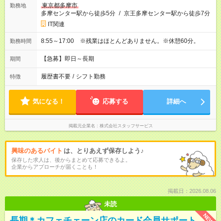
東京都多摩市
勤務地
多摩センター駅から徒歩5分
/
京王多摩センター駅から徒歩7分
IT関連
8:55～17:00 ※残業はほとんどありません。※休憩60分。
勤務時間
【急募】即日～長期
期間
履歴書不要
/
シフト勤務
特徴
気になる！
応募する
詳細へ
掲載元企業名
株式会社スタッフサービス
興味のあるバイト
は、とりあえず保存しよう♪
保存した求人は、後からまとめて応募できるよ。
企業からアプローチが届くことも！
掲載日：2026.08.06
未読
NEW
長期＊カフェチェーン店のカード会員サポート