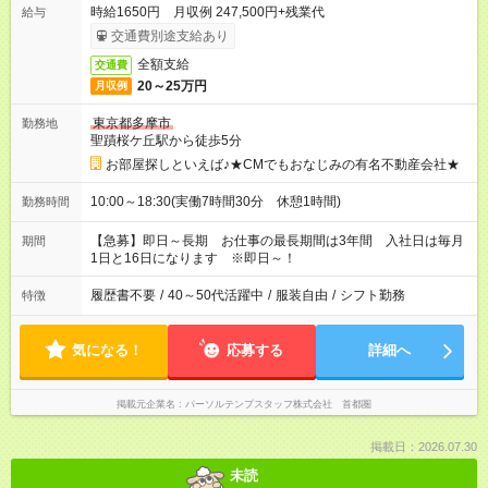
時給1650円 月収例 247,500円+残業代
給与
交通費別途支給あり
全額支給
交通費
20～25万円
月収例
東京都多摩市
勤務地
聖蹟桜ケ丘駅から徒歩5分
お部屋探しといえば♪★CMでもおなじみの有名不動産会社★
10:00～18:30(実働7時間30分 休憩1時間)
勤務時間
【急募】即日～長期 お仕事の最長期間は3年間 入社日は毎月
期間
1日と16日になります ※即日～！
履歴書不要
/
40～50代活躍中
/
服装自由
/
シフト勤務
特徴
気になる！
応募する
詳細へ
掲載元企業名
パーソルテンプスタッフ株式会社 首都圏
掲載日：2026.07.30
未読