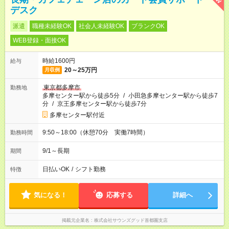
デスク
派遣
職種未経験OK
社会人未経験OK
ブランクOK
WEB登録・面接OK
時給1600円
給与
20～25万円
月収例
東京都多摩市
勤務地
多摩センター駅から徒歩5分
/
小田急多摩センター駅から徒歩7
分
/
京王多摩センター駅から徒歩7分
多摩センター駅付近
9:50～18:00（休憩70分 実働7時間）
勤務時間
9/1～長期
期間
日払いOK
/
シフト勤務
特徴
気になる！
応募する
詳細へ
掲載元企業名
株式会社サウンズグッド首都圏支店