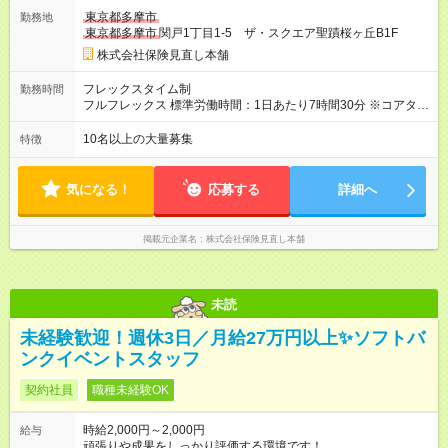
てインセンティブを支給します。さらに、毎月様々な種類のイ
東京都多摩市
勤務地
ンセンティブをご用意。実際に、1回のインセンティブで200万
東京都多摩市
関戸1丁目1-5 ザ・スクエア聖蹟桜ヶ丘B1F
円を手にした先輩もいます！ 【試用期間】試用期間あり 試用期
間の長さ：3ヶ月 雇用形態、給与は本採用時と同じです。
株式会社保険見直し本舗
フレックスタイム制
勤務時間
フルフレックス 標準労働時間：1日あたり7時間30分 ※コアタイ
ム無 ※店舗営業時間に応じて早番・遅番対応あり ★柔軟な働き
方を実現 毎月希望を提出しシフトを決める為、 仕事とプライベ
10名以上の大量募集
特徴
ートを無理なく両立できます。 研修終了後のひとり立ち以降
は、 「子どものお迎えに合わせて早めに退勤」 「予定があるの
で遅めに出社」など、 ライフスタイルに合わせた働き方も徐々
気になる！
応募する
詳細へ
に可能です。
掲載元企業名
株式会社保険見直し本舗
未読
未経験歓迎！週休3日／月給27万円以上✨ソフトバ
ンクイベントスタッフ
契約社員
職種未経験OK
時給2,000円～2,000円
給与
頑張りや成果をしっかり評価する環境です！