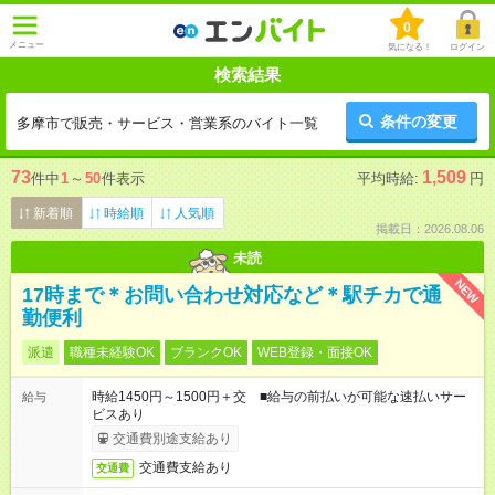
0
メニュー
気になる！
ログイン
検索結果
条件の変更
多摩市で販売・サービス・営業系のバイト一覧
73
1,509
件中
1
～
50
件表示
平均時給:
円
新着順
時給順
人気順
掲載日：2026.08.06
未読
NEW
17時まで＊お問い合わせ対応など＊駅チカで通
勤便利
派遣
職種未経験OK
ブランクOK
WEB登録・面接OK
時給1450円～1500円＋交 ■給与の前払いが可能な速払いサー
給与
ビスあり
交通費別途支給あり
交通費支給あり
交通費