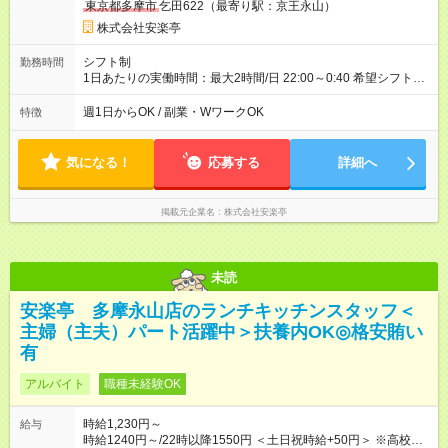
東京都多摩市
乞田622（最寄り駅：京王永山）
株式会社安楽亭
シフト制
勤務時間
1日あたりの実働時間：最大2時間/日 22:00～0:40 希望シフト
制！ 週1日～・1日3時間～OK！ ※18歳未満・高校生は21:30ま
での勤務 ＊短時間OK！学業と両立◎ ＊週4日以上のしっかり勤
週1日からOK / 副業・WワークOK
特徴
務も大歓迎！ ＊週末だけのシフトもOK！ ※テスト期間や長期休
暇の予定に合わせてのシフト相談も可能！
気になる！
応募する
詳細へ
掲載元企業名
株式会社安楽亭
未読
安楽亭 多摩永山店のランチキッチンスタッフ＜
主婦（主夫）パート活躍中＞扶養内OK◎格安賄い
有
アルバイト
職種未経験OK
時給1,230円～
給与
時給1240円～/22時以降1550円 ＜土日祝時給+50円＞ ※高校生