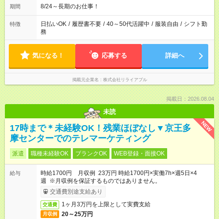
8/24～長期のお仕事！
期間
日払いOK
/
履歴書不要
/
40～50代活躍中
/
服装自由
/
シフト勤
特徴
務
気になる！
応募する
詳細へ
掲載元企業名
株式会社リライアブル
掲載日：2026.08.04
未読
NEW
17時まで＊未経験OK！残業ほぼなし▼京王多
摩センターでのテレマーケティング
派遣
職種未経験OK
ブランクOK
WEB登録・面接OK
時給1700円 月収例 23万円 時給1700円×実働7h×週5日×4
給与
週 ※月収例を保証するものではありません。
交通費別途支給あり
1ヶ月3万円を上限として実費支給
交通費
20～25万円
月収例