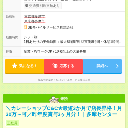
交通費別途支給あり
東京都多摩市
勤務地
東京都多摩市
SBモバイルサービス株式会社
シフト制
勤務時間
1日あたりの実働時間：最大8時間/日 ◎実働8時間・休憩1時間 ◎
残業は月平均5時間程度です
副業・WワークOK / 10名以上の大量募集
特徴
気になる！
応募する
詳細へ
掲載元企業名
SBモバイルサービス株式会社
未読
＼カレーショップC&C★最短3か月で店長昇格！月
30万～可／昨年度賞与3ヶ月分！｜多摩センター
正社員