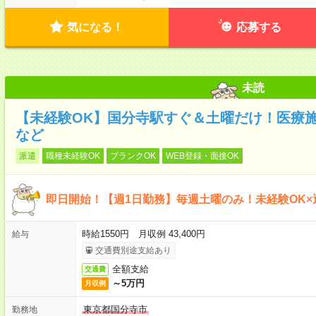
気になる！
応募する
未読
【未経験OK】国分寺駅すぐ＆土曜だけ！医療
など
派遣
職種未経験OK
ブランクOK
WEB登録・面接OK
即日開始！【週1日勤務】毎週土曜のみ！未経験OK
時給1550円 月収例 43,400円
給与
交通費別途支給あり
全額支給
交通費
～5万円
月収例
東京都国分寺市
勤務地