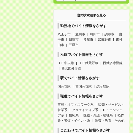
他の検索結果を見る
勤務地でバイト情報をさがす
八王子市
立川市
町田市
調布市
府
中市
日野市
多摩市
武蔵野市
東村
山市
三鷹市
沿線でバイト情報をさがす
ＪＲ中央線
ＪＲ武蔵野線
西武多摩湖線
西武国分寺線
駅でバイト情報をさがす
国分寺駅
西国分寺駅
恋ケ窪駅
職種でバイト情報をさがす
事務・オフィスワーク系
販売・サービス・
営業系
クリエイティブ系
IT・エンジニ
ア系
技術系
医療・介護・福祉系
軽作
業・警備・イベント系
調査・教育・その他
こだわりでバイト情報をさがす