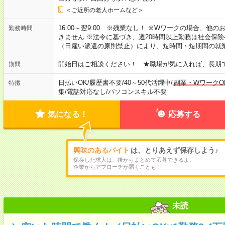
＜ご近所の老人ホームなど＞
16:00～翌9:00 ※残業なし！ ※Wワークの場合、他
勤務時間
きません ※法令に基づき、週20時間以上勤務は社会保
（日雇い派遣の原則禁止）により、短時間・短期間の就
開始日はご相談ください！ ★職場が気に入れば、長期
期間
日払いOK
/
履歴書不要
/
40～50代活躍中
/
副業・WワークO
特徴
集
/
電話対応なし
/
パソコンスキル不要
気になる！
応募する
興味のあるバイト
は、とりあえず保存しよう♪
保存した求人は、後からまとめて応募できるよ。
企業からアプローチが届くことも！
未読