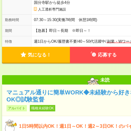
国分寺駅から徒歩4分
人工透析専門施設
07:30～15:30(実働7時間 休憩1時間)
勤務時間
【急募】即日～長期 ※即日～！
期間
週1日からOK
/
履歴書不要
/
40～50代活躍中
/
副業・Wワー
特徴
気になる！
応募する
未読
マニュアル通りに簡単WORK◆未経験から好
OK◎試験監督
アルバイト
職種未経験OK
1日5時間以内OK！週1日～OK！週2～3日OK！のバ