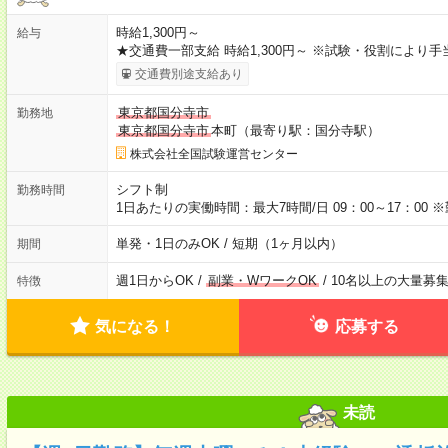
時給1,300円～
給与
★交通費一部支給 時給1,300円～ ※試験・役割により
交通費別途支給あり
東京都国分寺市
勤務地
東京都国分寺市
本町（最寄り駅：国分寺駅）
株式会社全国試験運営センター
シフト制
勤務時間
1日あたりの実働時間：最大7時間/日 09：00～17：0
単発・1日のみOK / 短期（1ヶ月以内）
期間
週1日からOK /
副業・WワークOK
/ 10名以上の大量募
特徴
気になる！
応募する
未読