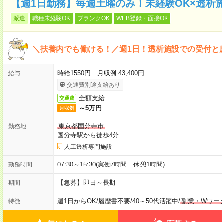
【週1日勤務】毎週土曜のみ！未経験OK×透析
派遣
職種未経験OK
ブランクOK
WEB登録・面接OK
＼扶養内でも働ける！／週1日！透析施設での受付と
時給1550円 月収例 43,400円
給与
交通費別途支給あり
全額支給
交通費
～5万円
月収例
東京都国分寺市
勤務地
国分寺駅から徒歩4分
人工透析専門施設
07:30～15:30(実働7時間 休憩1時間)
勤務時間
【急募】即日～長期
期間
週1日からOK
/
履歴書不要
/
40～50代活躍中
/
副業・Wワー
特徴