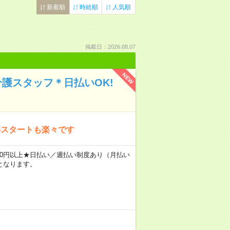
新着順
時給順
人気順
掲載日：2026.08.07
NEW
介護スタッフ＊日払いOK!
事スタートも楽々です
2400円以上★日払い／週払い制度あり（月払い
となります。