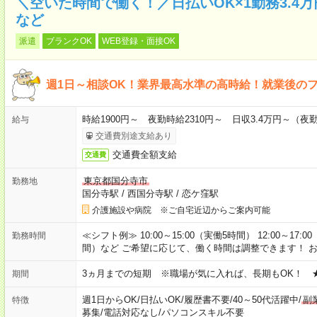
＼空いた時間で働く！／日払いOK×1勤務3.4
など
派遣
ブランクOK
WEB登録・面接OK
週1日～相談OK！業界最高水準の高時給！就業後の
時給1900円～ 夜勤時給2310円～ 日収3.4万円～（夜勤時
給与
交通費別途支給あり
交通費全額支給
交通費
東京都国分寺市
勤務地
国分寺駅
/
西国分寺駅
/
恋ケ窪駅
介護施設や病院 ※ご自宅近辺からご案内可能
≪シフト例≫ 10:00～15:00（実働5時間） 12:00～17:0
勤務時間
間）など ご希望に応じて、働く時間は調整できます！ 
3ヵ月までの短期 ※職場が気に入れば、長期もOK！ 
期間
週1日からOK
/
日払いOK
/
履歴書不要
/
40～50代活躍中
/
副
特徴
募集
/
電話対応なし
/
パソコンスキル不要