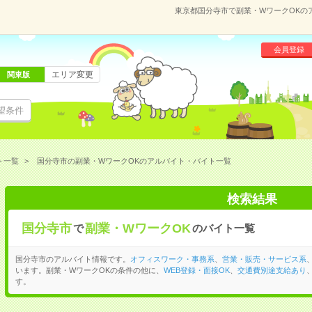
東京都国分寺市で副業・WワークOKの
会員登録
エリア変更
関東版
望条件
ト一覧
国分寺市の副業・WワークOKのアルバイト・バイト一覧
検索結果
国分寺市
副業・WワークOK
で
のバイト一覧
国分寺市のアルバイト情報です。
オフィスワーク・事務系
、
営業・販売・サービス系
います。副業・WワークOKの条件の他に、
WEB登録・面接OK
、
交通費別途支給あり
す。