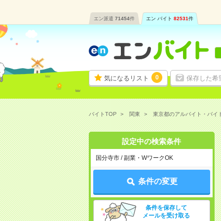
エン派遣
71454
件
エン バイト
82531
件
0
気になるリスト
保存した希
バイトTOP
関東
東京都のアルバイト・バイ
設定中の検索条件
国分寺市 / 副業・WワークOK
条件の変更
条件を保存して
メールを受け取る