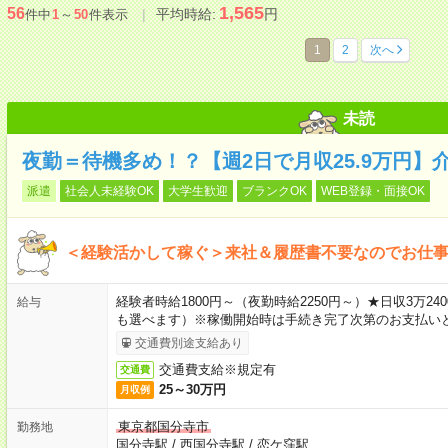
1,565
56
平均時給:
円
件中
1
～
50
件表示
1
2
次へ
未読
夜勤＝待機多め！？【週2日で月収25.9万円】
派遣
社会人未経験OK
大学生歓迎
ブランクOK
WEB登録・面接OK
＜経験活かして稼ぐ＞来社＆履歴書不要なのでお仕
経験者時給1800円～（夜勤時給2250円～）★日収3万
給与
も選べます）※稼働開始時は手続き完了次第のお支払い
交通費別途支給あり
交通費支給※規定有
交通費
25～30万円
月収例
東京都国分寺市
勤務地
国分寺駅
/
西国分寺駅
/
恋ケ窪駅