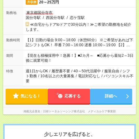
20～25万円
月収例
東京都国分寺市
勤務地
国分寺駅
/
西国分寺駅
/
恋ケ窪駅
≪自宅からドアtoドアで30分以内！≫ご希望の勤務地を紹介
します。
【1】日勤の場合 9:00～18:00（休憩60分） ※ご希望があれば下
勤務時間
記シフトもOK！ 早番 7:00～16:00 遅番 10:00～19:00 【2】夜
勤の場合 16:30～翌9:30 16:30～翌10:30など ※Wワーク希望の
方へ 今ご覧のお仕事で希望する勤務時間と、もう1つのお仕事の
【現在も積極採用中！急募！】■2カ月～ ■応募から最短2～3日
期間
勤務時間。 合計で週40時間を超える場合は応募できません。
後に就業可能！
週1日からOK
/
履歴書不要
/
40～50代活躍中
/
服装自由
/
シフ
特徴
ト勤務
/
10名以上の大量募集
/
電話対応なし
/
パソコンスキル不
要
気になる！
応募する
詳細へ
掲載元企業名
日研トータルソーシング株式会社 メディカルケア事業部
少しエリアを広げると、