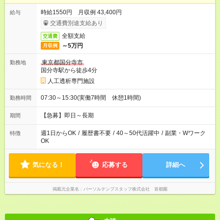
時給1550円 月収例 43,400円
給与
交通費別途支給あり
全額支給
交通費
～5万円
月収例
東京都国分寺市
勤務地
国分寺駅から徒歩4分
人工透析専門施設
07:30～15:30(実働7時間 休憩1時間)
勤務時間
【急募】即日～長期
期間
週1日からOK
/
履歴書不要
/
40～50代活躍中
/
副業・Wワーク
特徴
OK
気になる！
応募する
詳細へ
掲載元企業名
パーソルテンプスタッフ株式会社 首都圏