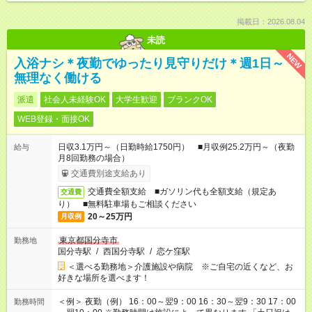
掲載日：2026.08.04
未読
NEW
入浴ナシ＊夜勤でゆったり見守りだけ＊週1日～
無理なく働ける
派遣
社会人未経験OK
大学生歓迎
ブランクOK
WEB登録・面接OK
日収3.1万円～（日勤時給1750円） ■月収例25.2万円～（夜勤
給与
月8回勤務の場合）
交通費別途支給あり
交通費全額支給 ■ガソリン代も全額支給（規定あ
交通費
り） ■無料駐車場もご相談ください
20～25万円
月収例
東京都国分寺市
勤務地
国分寺駅
/
西国分寺駅
/
恋ケ窪駅
＜選べる勤務地＞介護施設や病院 ※ご自宅の近くなど、お
好きな場所を選べます！
＜例＞ 夜勤（例） 16：00～翌9：00 16：30～翌9：30 17：00
勤務時間