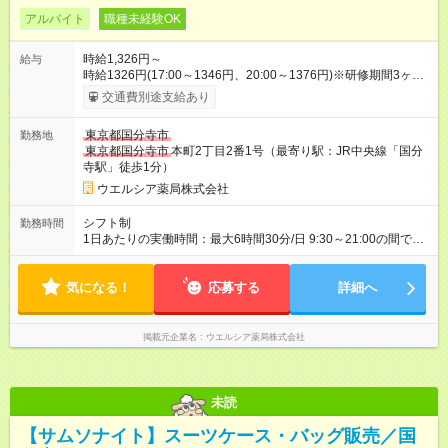
アルバイト
職種未経験OK
時給1,326円～
給与
時給1326円(17:00～1346円、20:00～1376円)※研修期間3ヶ月
以降、社内試験による更新判定あり 社内試験合格後、時給＋50
交通費別途支給あり
～100円の昇給あり （大学生は＋20円） 試用期間あり：入社日
から3ヶ月間／本採用と待遇は変わりません。 【試用期間】試用
東京都国分寺市
勤務地
期間あり 試用期間の長さ：3ヶ月 雇用形態、給与は本採用時と
東京都国分寺市
本町2丁目2番1号（最寄り駅：JR中央線「国分
同じです。
寺駅」徒歩1分）
ウエルシア薬局株式会社
シフト制
勤務時間
1日あたりの実働時間：最大6時間30分/日 9:30～21:00の間で1
日6.5時間の勤務 ☆週3～4日の勤務 ※勤務曜日応相談 ☆未経
験・無資格可
気になる！
応募する
詳細へ
掲載元企業名
ウエルシア薬局株式会社
未読
【サムソナイト】スーツケース・バッグ販売／国