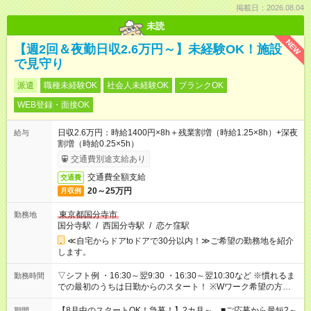
掲載日：2026.08.04
未読
NEW
【週2回＆夜勤日収2.6万円～】未経験OK！施設
で見守り
派遣
職種未経験OK
社会人未経験OK
ブランクOK
WEB登録・面接OK
日収2.6万円：時給1400円×8h＋残業割増（時給1.25×8h）+深夜
給与
割増（時給0.25×5h）
交通費別途支給あり
交通費全額支給
交通費
20～25万円
月収例
東京都国分寺市
勤務地
国分寺駅
/
西国分寺駅
/
恋ケ窪駅
≪自宅からドアtoドアで30分以内！≫ご希望の勤務地を紹介
します。
▽シフト例 ・16:30～翌9:30 ・16:30～翌10:30など ※慣れるま
勤務時間
での最初のうちは日勤からのスタート！ ※Wワーク希望の方へ
今ご覧のお仕事で希望する勤務時間と、もう1つのお仕事の勤務
時間。 合計で週40時間を超える場合は応募できません。
【8月中のスタートOK！急募！】2カ月～ ■ご応募から最短2～
期間