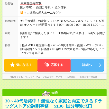
東京都国分寺市
勤務地
国分寺駅
/
西国分寺駅
/
恋ケ窪駅
＜ご近所の老人ホームなど＞
★1日6時間～の時短シフトOK ★もちろんフルタイムシフトも可
勤務時間
能 ★スタート時間選べます 7:00～16:00 9:00～18:00 11:00～
20:00 など
残業なし
！ ※Wワークの場合、他のお仕事と合わせ
週40時間超の就業はご案内できません ※法令に基づき、週20時
開始日はご相談ください！ ★職場が気に入れば、長期でも働け
期間
間以上勤務は社会保険への加入対象となります ※労働者派遣法
ます！
（日雇い派遣の原則禁止）により、短時間・短期間の就業はご
案内が難しい場合があります
日払いOK
/
履歴書不要
/
40～50代活躍中
/
副業・WワークOK
/
特徴
服装自由
/
シフト勤務
/
10名以上の大量募集
/
電話対応なし
/
パ
ソコンスキル不要
気になる！
応募する
詳細へ
掲載元企業名
マンパワーグループ株式会社 ケアサービス事業部 （医療福祉介護関連）
未読
30～40代活躍中！無理なく家庭と両立できるドラ
ッグストアの調剤事務│_5136_国分寺駅北口