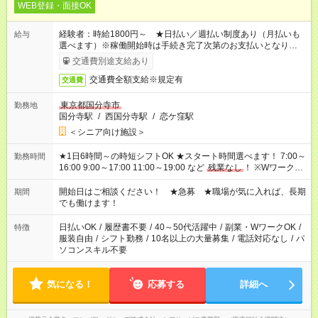
WEB登録・面接OK
経験者：時給1800円～ ★日払い／週払い制度あり（月払いも
給与
選べます）※稼働開始時は手続き完了次第のお支払いとなりま
す。
交通費別途支給あり
交通費全額支給※規定有
交通費
東京都国分寺市
勤務地
国分寺駅
/
西国分寺駅
/
恋ケ窪駅
＜シニア向け施設＞
★1日6時間～の時短シフトOK ★スタート時間選べます！ 7:00～
勤務時間
16:00 9:00～17:00 11:00～19:00 など
残業なし
！ ※Wワークの
場合、他のお仕事と合わせ週40時間超の就業はご案内できませ
ん ※法令に基づき、週20時間以上勤務は社会保険への加入対象
開始日はご相談ください！ ★急募 ★職場が気に入れば、長期
期間
となります ※労働者派遣法（日雇い派遣の原則禁止）により、
でも働けます！
短時間・短期間の就業はご案内が難しい場合があります
日払いOK
/
履歴書不要
/
40～50代活躍中
/
副業・WワークOK
/
特徴
服装自由
/
シフト勤務
/
10名以上の大量募集
/
電話対応なし
/
パ
ソコンスキル不要
気になる！
応募する
詳細へ