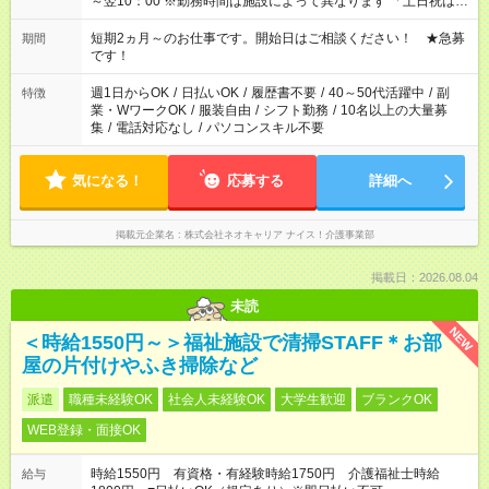
～翌10：00 ※勤務時間は施設によって異なります 「土日祝は休
みたい」 「しっかり稼ぎたい」 「もう少し遅い時間から始めた
い」など ご希望にあったお仕事をご案内いたします。 ※未経験
短期2ヵ月～のお仕事です。開始日はご相談ください！ ★急募
期間
の方の場合は1～2ヶ月間は日中での仕事を経験いただき、 お
です！
仕事に慣れてからの夜勤になります。 ★家庭の都合でお休みが
必要な場合も遠慮なくご相談ください。
週1日からOK
/
日払いOK
/
履歴書不要
/
40～50代活躍中
/
副
特徴
業・WワークOK
/
服装自由
/
シフト勤務
/
10名以上の大量募
集
/
電話対応なし
/
パソコンスキル不要
気になる！
応募する
詳細へ
掲載元企業名
株式会社ネオキャリア ナイス！介護事業部
掲載日：2026.08.04
未読
NEW
＜時給1550円～＞福祉施設で清掃STAFF＊お部
屋の片付けやふき掃除など
派遣
職種未経験OK
社会人未経験OK
大学生歓迎
ブランクOK
WEB登録・面接OK
時給1550円 有資格・有経験時給1750円 介護福祉士時給
給与