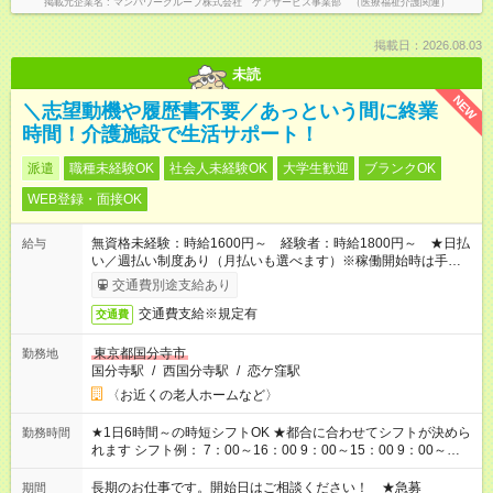
掲載元企業名
マンパワーグループ株式会社 ケアサービス事業部 （医療福祉介護関連）
掲載日：2026.08.03
未読
NEW
＼志望動機や履歴書不要／あっという間に終業
時間！介護施設で生活サポート！
派遣
職種未経験OK
社会人未経験OK
大学生歓迎
ブランクOK
WEB登録・面接OK
無資格未経験：時給1600円～ 経験者：時給1800円～ ★日払
給与
い／週払い制度あり（月払いも選べます）※稼働開始時は手続き
完了次第のお支払いとなります。
交通費別途支給あり
交通費支給※規定有
交通費
東京都国分寺市
勤務地
国分寺駅
/
西国分寺駅
/
恋ケ窪駅
〈お近くの老人ホームなど〉
★1日6時間～の時短シフトOK ★都合に合わせてシフトが決めら
勤務時間
れます シフト例： 7：00～16：00 9：00～15：00 9：00～
18：00 11：00～20：00 など ※Wワークの場合、他のお仕事と
合わせ週40時間超の就業はご案内できません ※法令に基づき、
長期のお仕事です。開始日はご相談ください！ ★急募
期間