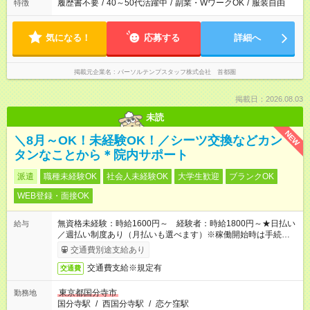
履歴書不要
/
40～50代活躍中
/
副業・WワークOK
/
服装自由
特徴
気になる！
応募する
詳細へ
掲載元企業名
パーソルテンプスタッフ株式会社 首都圏
掲載日：2026.08.03
未読
NEW
＼8月～OK！未経験OK！／シーツ交換などカン
タンなことから＊院内サポート
派遣
職種未経験OK
社会人未経験OK
大学生歓迎
ブランクOK
WEB登録・面接OK
無資格未経験：時給1600円～ 経験者：時給1800円～★日払い
給与
／週払い制度あり（月払いも選べます）※稼働開始時は手続き完
了次第のお支払いとなります。
交通費別途支給あり
交通費支給※規定有
交通費
東京都国分寺市
勤務地
国分寺駅
/
西国分寺駅
/
恋ケ窪駅