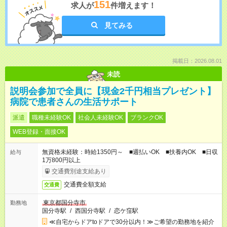
151
求人が
件増えます！
見てみる
掲載日：2026.08.01
未読
説明会参加で全員に【現金2千円相当プレゼント】
病院で患者さんの生活サポート
派遣
職種未経験OK
社会人未経験OK
ブランクOK
WEB登録・面接OK
無資格未経験：時給1350円～ ■週払いOK ■扶養内OK ■日収
給与
1万800円以上
交通費別途支給あり
交通費全額支給
交通費
東京都国分寺市
勤務地
国分寺駅
/
西国分寺駅
/
恋ケ窪駅
≪自宅からドアtoドアで30分以内！≫ご希望の勤務地を紹介