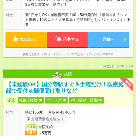
3日後に就業が可能です！
週1日からOK
/
履歴書不要
/
40～50代活躍中
/
服装自由
/
シフ
特徴
ト勤務
/
10名以上の大量募集
/
電話対応なし
/
パソコンスキル不
要
気になる！
応募する
詳細へ
掲載元企業名
日研トータルソーシング株式会社 メディカルケア事業部
掲載日：2026.08.04
未読
NEW
【未経験OK】国分寺駅すぐ＆土曜だけ！医療施
設で受付＆郵便受け取りなど
派遣
職種未経験OK
ブランクOK
WEB登録・面接OK
時給1550円 月収例 43,400円
給与
交通費別途支給あり
全額支給
交通費
～5万円
月収例