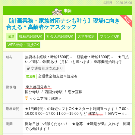
掲載日：2026.08.06
未読
NEW
【計画業務・家族対応ナシも叶う】現場に向き
合える＊高齢者ケアスタッフ
派遣
職種未経験OK
社会人未経験OK
大学生歓迎
ブランクOK
WEB登録・面接OK
無資格未経験：時給1600円～ 経験者：時給1800円～ ★日払
給与
い／週払い制度あり（月払いも選べます）※稼働開始時は手続き
完了次第のお支払いとなります。
交通費別途支給あり
交通費全額支給※規定有
交通費
東京都国分寺市
勤務地
国分寺駅
/
西国分寺駅
/
恋ケ窪駅
＜シニア向け施設＞
★1日6時間～の時短シフトOK ★スタート時間選べます！ 7:00～
勤務時間
16:00 9:00～17:00 11:00～19:00 など
残業なし
！ ※Wワークの
場合、他のお仕事と合わせ週40時間超の就業はご案内できませ
ん ※法令に基づき、週20時間以上勤務は社会保険への加入対象
開始日はご相談ください！ ★急募 ★職場が気に入れば、長期
期間
となります ※労働者派遣法（日雇い派遣の原則禁止）により、
でも働けます！
短時間・短期間の就業はご案内が難しい場合があります