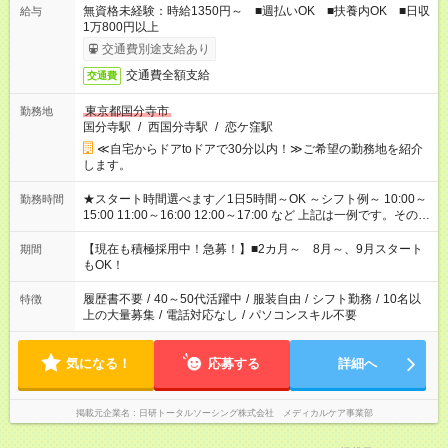
無資格未経験：時給1350円～ ■週払いOK ■扶養内OK ■日収
給与
1万800円以上
交通費別途支給あり
交通費全額支給
交通費
東京都国分寺市
勤務地
国分寺駅
/
西国分寺駅
/
恋ケ窪駅
≪自宅からドアtoドアで30分以内！≫ご希望の勤務地を紹介
します。
★スタート時間選べます／1日5時間～OK ～シフト例～ 10:00～
勤務時間
15:00 11:00～16:00 12:00～17:00 など 上記は一例です。その他
シフトもご相談ください。 ※Wワークの場合当社と合わせて法
定労働時間が週40時間を超えなければOKです。
【現在も積極採用中！急募！】■2カ月～ 8月～、9月スタート
期間
もOK！
履歴書不要
/
40～50代活躍中
/
服装自由
/
シフト勤務
/
10名以
特徴
上の大量募集
/
電話対応なし
/
パソコンスキル不要
気になる！
応募する
詳細へ
掲載元企業名
日研トータルソーシング株式会社 メディカルケア事業部