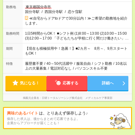
東京都国分寺市
勤務地
国分寺駅
/
西国分寺駅
/
恋ケ窪駅
≪自宅からドアtoドアで30分以内！≫ご希望の勤務地を紹介
します。
1日5時間からOK！ ■シフト例 (1)8:00～13:00 (2)10:00～15:00
勤務時間
(3)12:00～17:00 「子どもたちが学校に行く間だけ働きたい」
「余裕を持って夕飯の準備がしたい」 「午前中は働いて、午後
はプライベートの時間にしたい」 など、ご希望を教えてくださ
【現在も積極採用中！急募！】■2カ月～ 8月～、9月スタート
期間
いね。 ※Wワーク希望の方へ 今ご覧のお仕事で希望する勤務時
もOK！
間と、もう1つのお仕事の勤務時間。 合計で週40時間を超える
場合は応募できません。
履歴書不要
/
40～50代活躍中
/
服装自由
/
シフト勤務
/
10名以
特徴
上の大量募集
/
電話対応なし
/
パソコンスキル不要
気になる！
応募する
詳細へ
掲載元企業名
日研トータルソーシング株式会社 メディカルケア事業部
興味のあるバイト
は、とりあえず保存しよう♪
保存した求人は、後からまとめて応募できるよ。
企業からアプローチが届くことも！