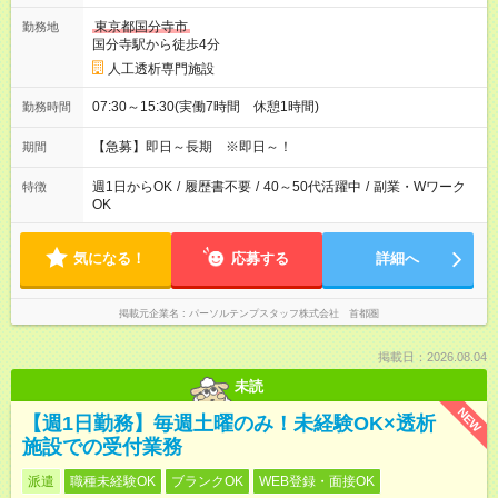
東京都国分寺市
勤務地
国分寺駅から徒歩4分
人工透析専門施設
07:30～15:30(実働7時間 休憩1時間)
勤務時間
【急募】即日～長期 ※即日～！
期間
週1日からOK
/
履歴書不要
/
40～50代活躍中
/
副業・Wワーク
特徴
OK
気になる！
応募する
詳細へ
掲載元企業名
パーソルテンプスタッフ株式会社 首都圏
掲載日：2026.08.04
未読
NEW
【週1日勤務】毎週土曜のみ！未経験OK×透析
施設での受付業務
派遣
職種未経験OK
ブランクOK
WEB登録・面接OK