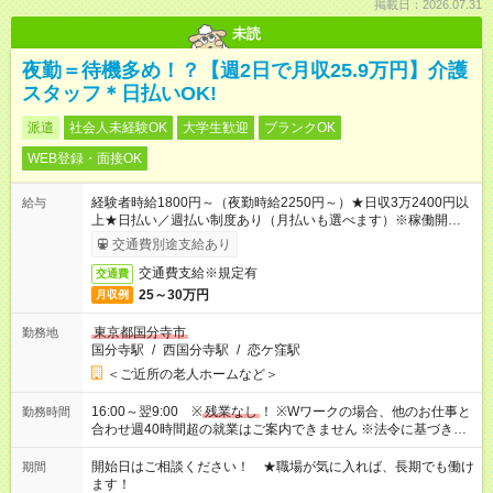
掲載日：2026.07.31
未読
夜勤＝待機多め！？【週2日で月収25.9万円】介護
スタッフ＊日払いOK!
派遣
社会人未経験OK
大学生歓迎
ブランクOK
WEB登録・面接OK
経験者時給1800円～（夜勤時給2250円～）★日収3万2400円以
給与
上★日払い／週払い制度あり（月払いも選べます）※稼働開始時
は手続き完了次第のお支払いとなります。
交通費別途支給あり
交通費支給※規定有
交通費
25～30万円
月収例
東京都国分寺市
勤務地
国分寺駅
/
西国分寺駅
/
恋ケ窪駅
＜ご近所の老人ホームなど＞
16:00～翌9:00 ※
残業なし
！ ※Wワークの場合、他のお仕事と
勤務時間
合わせ週40時間超の就業はご案内できません ※法令に基づき、
週20時間以上勤務は社会保険への加入対象となります ※労働者
派遣法（日雇い派遣の原則禁止）により、短時間・短期間の就
開始日はご相談ください！ ★職場が気に入れば、長期でも働け
期間
業はご案内が難しい場合があります
ます！