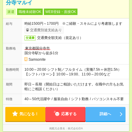
分寺マルイ
派遣
職種未経験OK
WEB登録・面接OK
時給1500円～1700円 ※ご経験・スキルにより考慮致します
給与
交通費別途支給あり
交通費全額支給（規定あり）
交通費
東京都国分寺市
勤務地
国分寺駅から徒歩1分
Samsonite
10:00～20:00 シフト制／フルタイム（実働7.5h＋休憩1.5h）
勤務時間
【シフトパターン】10:00～19:00、11:00～20:00など
即日～長期（開始日はご相談いただけます。在職中の方もお気
期間
軽にご相談ください）
40～50代活躍中
/
服装自由
/
シフト勤務
/
パソコンスキル不要
特徴
気になる！
応募する
詳細へ
掲載元企業名
株式会社iDA