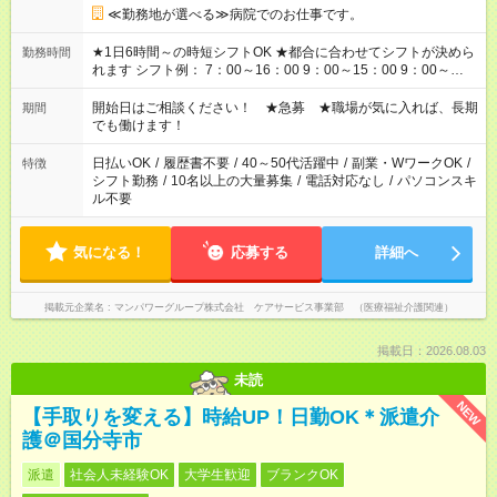
≪勤務地が選べる≫病院でのお仕事です。
★1日6時間～の時短シフトOK ★都合に合わせてシフトが決めら
勤務時間
れます シフト例： 7：00～16：00 9：00～15：00 9：00～
18：00 11：00～20：00 など ※Wワークの場合、他のお仕事と
合わせ週40時間超の就業はご案内できません ※法令に基づき、
開始日はご相談ください！ ★急募 ★職場が気に入れば、長期
期間
週20時間以上勤務は社会保険への加入対象となります ※労働者
でも働けます！
派遣法（日雇い派遣の原則禁止）により、短時間・短期間の就
業はご案内が難しい場合があります
日払いOK
/
履歴書不要
/
40～50代活躍中
/
副業・WワークOK
/
特徴
シフト勤務
/
10名以上の大量募集
/
電話対応なし
/
パソコンスキ
ル不要
気になる！
応募する
詳細へ
掲載元企業名
マンパワーグループ株式会社 ケアサービス事業部 （医療福祉介護関連）
掲載日：2026.08.03
未読
NEW
【手取りを変える】時給UP！日勤OK＊派遣介
護＠国分寺市
派遣
社会人未経験OK
大学生歓迎
ブランクOK