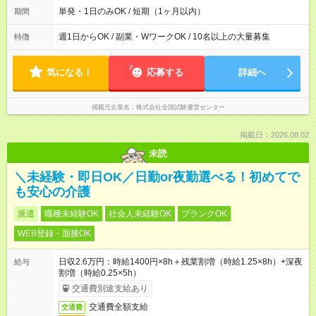
単発・1日のみOK / 短期（1ヶ月以内）
期間
週1日からOK / 副業・WワークOK / 10名以上の大量募集
特徴
気になる！
応募する
詳細へ
掲載元企業名
株式会社全国試験運営センター
掲載日：2026.08.02
未読
＼未経験・即日OK／日勤or夜勤選べる！初めてで
も安心の介護
派遣
職種未経験OK
社会人未経験OK
ブランクOK
WEB登録・面接OK
日収2.6万円：時給1400円×8h＋残業割増（時給1.25×8h）+深夜
給与
割増（時給0.25×5h）
交通費別途支給あり
交通費全額支給
交通費