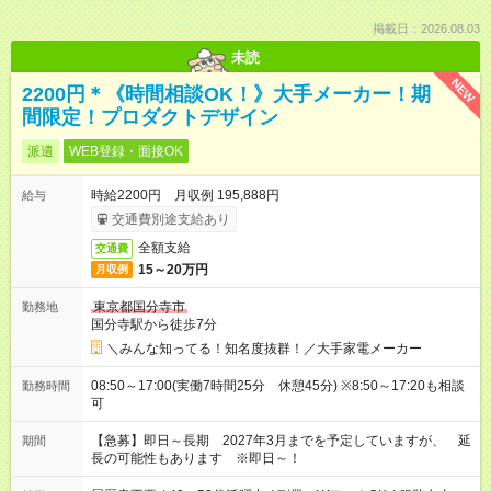
掲載日：2026.08.03
未読
NEW
2200円＊《時間相談OK！》大手メーカー！期
間限定！プロダクトデザイン
派遣
WEB登録・面接OK
時給2200円 月収例 195,888円
給与
交通費別途支給あり
全額支給
交通費
15～20万円
月収例
東京都国分寺市
勤務地
国分寺駅から徒歩7分
＼みんな知ってる！知名度抜群！／大手家電メーカー
08:50～17:00(実働7時間25分 休憩45分) ※8:50～17:20も相談
勤務時間
可
【急募】即日～長期 2027年3月までを予定していますが、 延
期間
長の可能性もあります ※即日～！