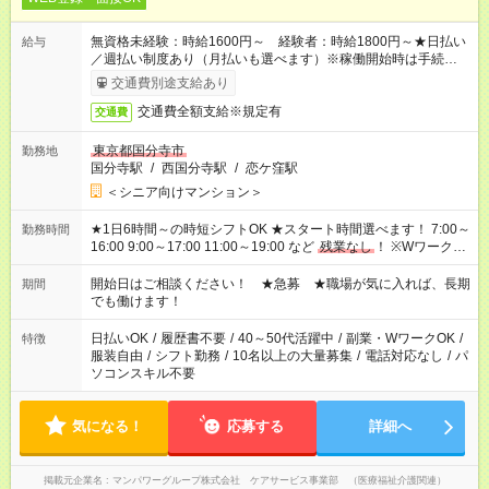
無資格未経験：時給1600円～ 経験者：時給1800円～★日払い
給与
／週払い制度あり（月払いも選べます）※稼働開始時は手続き完
了次第のお支払いとなります。
交通費別途支給あり
交通費全額支給※規定有
交通費
東京都国分寺市
勤務地
国分寺駅
/
西国分寺駅
/
恋ケ窪駅
＜シニア向けマンション＞
★1日6時間～の時短シフトOK ★スタート時間選べます！ 7:00～
勤務時間
16:00 9:00～17:00 11:00～19:00 など
残業なし
！ ※Wワークの
場合、他のお仕事と合わせ週40時間超の就業はご案内できませ
ん ※法令に基づき、週20時間以上勤務は社会保険への加入対象
開始日はご相談ください！ ★急募 ★職場が気に入れば、長期
期間
となります ※労働者派遣法（日雇い派遣の原則禁止）により、
でも働けます！
短時間・短期間の就業はご案内が難しい場合があります
日払いOK
/
履歴書不要
/
40～50代活躍中
/
副業・WワークOK
/
特徴
服装自由
/
シフト勤務
/
10名以上の大量募集
/
電話対応なし
/
パ
ソコンスキル不要
気になる！
応募する
詳細へ
掲載元企業名
マンパワーグループ株式会社 ケアサービス事業部 （医療福祉介護関連）