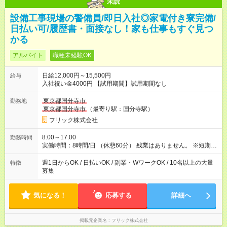
未読
設備工事現場の警備員/即日入社◎家電付き寮完備/
日払い可/履歴書・面接なし！家も仕事もすぐ見つ
かる
アルバイト
職種未経験OK
日給12,000円～15,500円
給与
入社祝い金4000円 【試用期間】試用期間なし
東京都国分寺市
勤務地
東京都国分寺市
（最寄り駅：国分寺駅）
フリック株式会社
8:00～17:00
勤務時間
実働時間：8時間/日 （休憩60分） 残業はありません。 ※短期の
募集は行っておりません。予めご了承くださいませ。
週1日からOK / 日払いOK / 副業・WワークOK / 10名以上の大量
特徴
募集
気になる！
応募する
詳細へ
掲載元企業名
フリック株式会社