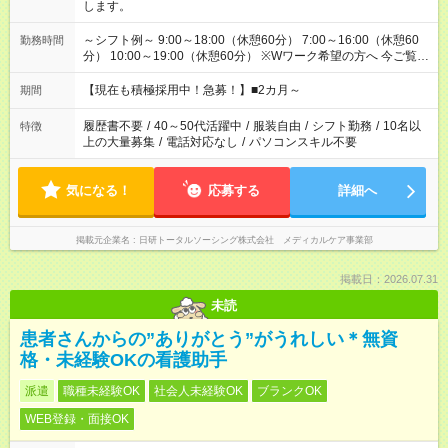
します。
～シフト例～ 9:00～18:00（休憩60分） 7:00～16:00（休憩60
勤務時間
分） 10:00～19:00（休憩60分） ※Wワーク希望の方へ 今ご覧の
お仕事で希望する勤務時間と、もう1つのお仕事の勤務時間の合
計が 週40時間を超えなければOKです。
【現在も積極採用中！急募！】■2カ月～
期間
履歴書不要
/
40～50代活躍中
/
服装自由
/
シフト勤務
/
10名以
特徴
上の大量募集
/
電話対応なし
/
パソコンスキル不要
気になる！
応募する
詳細へ
掲載元企業名
日研トータルソーシング株式会社 メディカルケア事業部
掲載日：2026.07.31
未読
患者さんからの”ありがとう”がうれしい＊無資
格・未経験OKの看護助手
派遣
職種未経験OK
社会人未経験OK
ブランクOK
WEB登録・面接OK