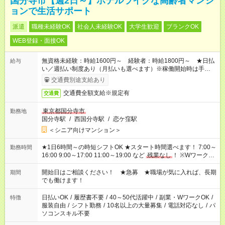
国分寺市【週2日～】ホテルライクな高齢者マンシ
ョンで生活サポート
派遣
職種未経験OK
社会人未経験OK
大学生歓迎
ブランクOK
WEB登録・面接OK
無資格未経験：時給1600円～ 経験者：時給1800円～ ★日払
給与
い／週払い制度あり（月払いも選べます）※稼働開始時は手続き
完了次第のお支払いとなります。
交通費別途支給あり
交通費全額支給※規定有
交通費
東京都国分寺市
勤務地
国分寺駅
/
西国分寺駅
/
恋ケ窪駅
＜シニア向けマンション＞
★1日6時間～の時短シフトOK ★スタート時間選べます！ 7:00～
勤務時間
16:00 9:00～17:00 11:00～19:00 など
残業なし
！ ※Wワークの
場合、他のお仕事と合わせ週40時間超の就業はご案内できませ
ん ※法令に基づき、週20時間以上勤務は社会保険への加入対象
開始日はご相談ください！ ★急募 ★職場が気に入れば、長期
期間
となります ※労働者派遣法（日雇い派遣の原則禁止）により、
でも働けます！
短時間・短期間の就業はご案内が難しい場合があります
日払いOK
/
履歴書不要
/
40～50代活躍中
/
副業・WワークOK
/
特徴
服装自由
/
シフト勤務
/
10名以上の大量募集
/
電話対応なし
/
パ
ソコンスキル不要