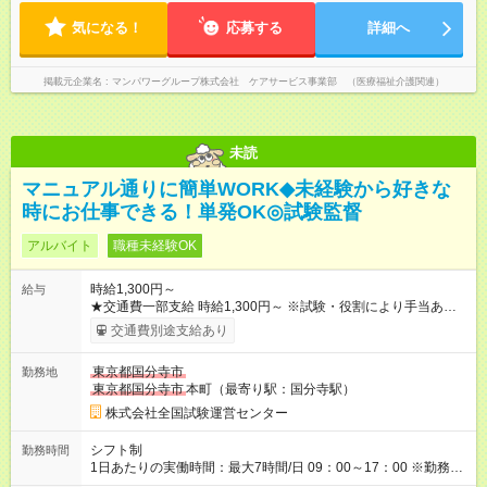
気になる！
応募する
詳細へ
掲載元企業名
マンパワーグループ株式会社 ケアサービス事業部 （医療福祉介護関連）
未読
マニュアル通りに簡単WORK◆未経験から好きな
時にお仕事できる！単発OK◎試験監督
アルバイト
職種未経験OK
時給1,300円～
給与
★交通費一部支給 時給1,300円～ ※試験・役割により手当あり ※
勤務回数により昇給あり 【即給（前払い）オプションあり！】
交通費別途支給あり
希望される場合、勤務から1週間ほどで給与の一部を受け取れま
す。 ※手数料418円がかかります。 【過去試験日の収入例】 ・
東京都国分寺市
勤務地
河合塾模擬試験 8:30～17:30（休憩1時間） 時給1,300円×8時間
東京都国分寺市
本町（最寄り駅：国分寺駅）
＝日収10,400円＋交通費 ※当日の役割により時給＋100円の場
合あり ・国家試験 7:00～13:30（休憩なし） 時給1,300円（役
株式会社全国試験運営センター
割手当＋100円）×6時間＝日収8,400円＋交通費 【試用期間】試
用期間なし
シフト制
勤務時間
1日あたりの実働時間：最大7時間/日 09：00～17：00 ※勤務時
間は 試験により異なります。