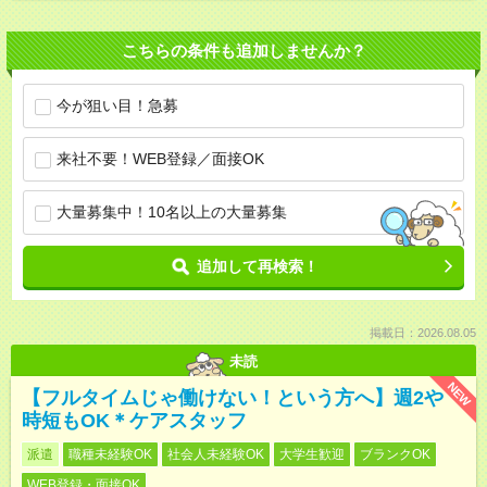
こちらの条件も追加しませんか？
今が狙い目！急募
来社不要！WEB登録／面接OK
大量募集中！10名以上の大量募集
追加して再検索！
掲載日：2026.08.05
未読
NEW
【フルタイムじゃ働けない！という方へ】週2や
時短もOK＊ケアスタッフ
派遣
職種未経験OK
社会人未経験OK
大学生歓迎
ブランクOK
WEB登録・面接OK