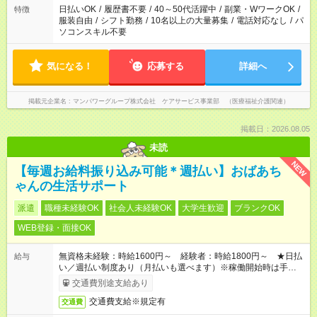
日払いOK
/
履歴書不要
/
40～50代活躍中
/
副業・WワークOK
/
特徴
服装自由
/
シフト勤務
/
10名以上の大量募集
/
電話対応なし
/
パ
ソコンスキル不要
気になる！
応募する
詳細へ
掲載元企業名
マンパワーグループ株式会社 ケアサービス事業部 （医療福祉介護関連）
掲載日：2026.08.05
未読
NEW
【毎週お給料振り込み可能＊週払い】おばあち
ゃんの生活サポート
派遣
職種未経験OK
社会人未経験OK
大学生歓迎
ブランクOK
WEB登録・面接OK
無資格未経験：時給1600円～ 経験者：時給1800円～ ★日払
給与
い／週払い制度あり（月払いも選べます）※稼働開始時は手続き
完了次第のお支払いとなります。
交通費別途支給あり
交通費支給※規定有
交通費