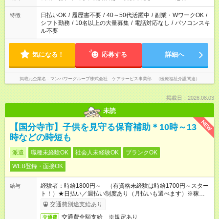
週20時間以上勤務は社会保険への加入対象となります ※労働者
派遣法（日雇い派遣の原則禁止）により、短時間・短期間の就
日払いOK
/
履歴書不要
/
40～50代活躍中
/
副業・WワークOK
/
特徴
業はご案内が難しい場合があります
シフト勤務
/
10名以上の大量募集
/
電話対応なし
/
パソコンスキ
ル不要
気になる！
応募する
詳細へ
掲載元企業名
マンパワーグループ株式会社 ケアサービス事業部 （医療福祉介護関連）
掲載日：2026.08.03
未読
NEW
【国分寺市】子供を見守る保育補助＊10時～13
時などの時短も
派遣
職種未経験OK
社会人未経験OK
ブランクOK
WEB登録・面接OK
経験者：時給1800円～ （有資格未経験は時給1700円～スター
給与
ト！）★日払い／週払い制度あり（月払いも選べます）※稼働開
始時は手続き完了次第のお支払いとなります★フルタイムできる
交通費別途支給あり
方は100円アップ！
交通費全額支給 ※規定あり
交通費