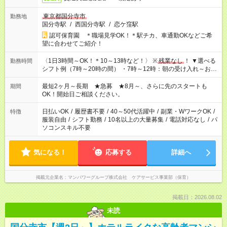
東京都国分寺市
勤務地
国分寺駅
/
西国分寺駅
/
恋ケ窪駅
認可保育園 ＊職場見学OK！＊駅チカ、車通勤OKなどご希
望に合わせてご紹介！
〈1日3時間～OK！＊10～13時など！〉 ※
残業なし
！ ▼選べる
勤務時間
シフト例（7時～20時の間） ・7時～12時：朝の受け入れ～お昼
の準備 ・10時～13時：園児の見守り～お昼の補助 ・9時～16
時：帰りの会まで！子供の成長を見守る ・15時～20時：夜のお
最短2ヶ月～長期 ★急募 ★8月～、さらに先のスタートも
期間
迎えサポート
OK！開始日ご相談ください。
日払いOK
/
履歴書不要
/
40～50代活躍中
/
副業・WワークOK
/
特徴
服装自由
/
シフト勤務
/
10名以上の大量募集
/
電話対応なし
/
パ
ソコンスキル不要
気になる！
応募する
詳細へ
掲載元企業名
マンパワーグループ株式会社 ケアサービス事業部（保育）
掲載日：2026.08.02
未読