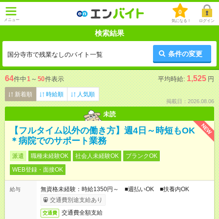
0
メニュー
気になる！
ログイン
検索結果
条件の変更
国分寺市で残業なしのバイト一覧
64
1,525
件中
1
～
50
件表示
平均時給:
円
新着順
時給順
人気順
掲載日：2026.08.06
未読
NEW
【フルタイム以外の働き方】週4日～時短もOK
＊病院でのサポート業務
派遣
職種未経験OK
社会人未経験OK
ブランクOK
WEB登録・面接OK
無資格未経験：時給1350円～ ■週払いOK ■扶養内OK
給与
交通費別途支給あり
交通費全額支給
交通費