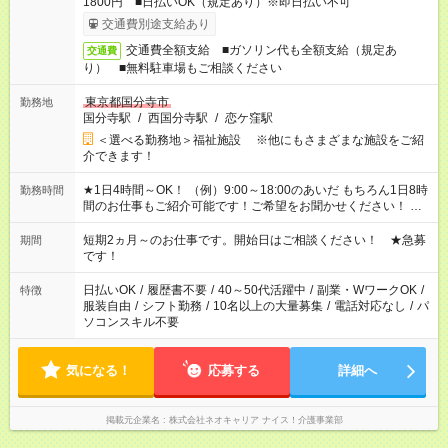
1800円 ■日払いOK（規定あり）※即日払い不可
交通費別途支給あり
交通費全額支給 ■ガソリン代も全額支給（規定あ
交通費
り） ■無料駐車場もご相談ください
東京都国分寺市
勤務地
国分寺駅
/
西国分寺駅
/
恋ケ窪駅
＜選べる勤務地＞福祉施設 ※他にもさまざまな施設をご紹
介できます！
★1日4時間～OK！ （例）9:00～18:00のあいだ もちろん1日8時
勤務時間
間のお仕事もご紹介可能です！ご希望をお聞かせください！ ★
家庭の都合でお休みが必要な場合も遠慮なくご相談ください。
※週最低15時間以上の勤務が必要です
短期2ヵ月～のお仕事です。開始日はご相談ください！ ★急募
期間
です！
日払いOK
/
履歴書不要
/
40～50代活躍中
/
副業・WワークOK
/
特徴
服装自由
/
シフト勤務
/
10名以上の大量募集
/
電話対応なし
/
パ
ソコンスキル不要
気になる！
応募する
詳細へ
掲載元企業名
株式会社ネオキャリア ナイス！介護事業部