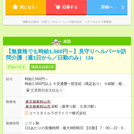
気になる！
応募する
詳細へ
掲載元企業名
日研トータルソーシング株式会社 メディカルケア事業部
未読
【無資格でも時給1,560円～】見守りヘルパー✨訪
問介護（週1日から／日勤のみ） /Ja
アルバイト
職種未経験OK
時給1,560円～
給与
時給1,560円以上 ※交通費一部支給（既定あり） ※経験・能力を
考慮して決定します 【収入例】 週1回勤務の場合：1,560円×8時
交通費別途支給あり
間×4回=4万9,920円 週3回勤務の場合：1,560円×8時間×12回
=14万9,760円 週5回勤務の場合：1,560円×8時間×20回=24万
東京都東村山市
勤務地
9,600円 【試用期間】試用期間あり 試用期間の長さ：2ヶ月
東京都東村山市
栄町（最寄り駅：久米川駅）
※ 雇用形態と給与に、本採用時と異なる部分があります。 雇用
形態：本採用時と同じです。 給与：時給 1,230円以上
ユースタイルラボラトリー株式会社
シフト制
勤務時間
1日あたりの実働時間：最大8時間/日 【日勤】 7：00～22：00
の間で8時間勤務（休憩時間は法定通り） ※週1日～OK ／ 夜勤