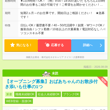
★1日4時間～OK！ （例）9:00～18:00のあいだ もちろん1日8時
勤務時間
間のお仕事もご紹介可能です！ご希望をお聞かせください！★家
庭の都合でお休みが必要な場合も遠慮なくご相談ください。 ※
週最低15時間以上の勤務が必要です
短期2ヵ月～のお仕事です。開始日はご相談ください！ ★急募
期間
です！
日払いOK
/
履歴書不要
/
40～50代活躍中
/
副業・WワークOK
/
特徴
服装自由
/
シフト勤務
/
10名以上の大量募集
/
電話対応なし
/
パ
ソコンスキル不要
気になる！
応募する
詳細へ
掲載元企業名
株式会社ネオキャリア ナイス！介護事業部
掲載日：2026.08.09
未読
NEW
【オープニング募集】おばあちゃんのお散歩付
き添いも仕事の1つ
派遣
職種未経験OK
社会人未経験OK
ブランクOK
WEB登録・面接OK