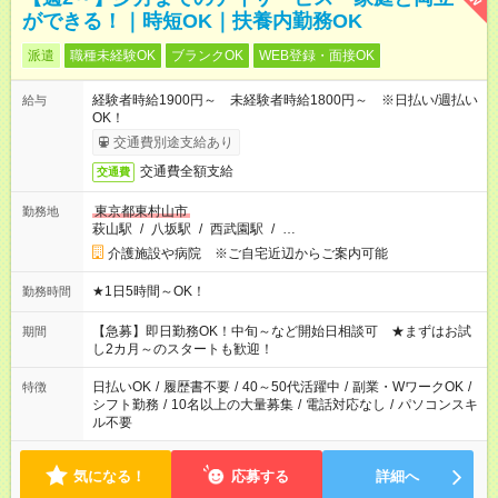
ができる！｜時短OK｜扶養内勤務OK
派遣
職種未経験OK
ブランクOK
WEB登録・面接OK
経験者時給1900円～ 未経験者時給1800円～ ※日払い/週払い
給与
OK！
交通費別途支給あり
交通費全額支給
交通費
東京都東村山市
勤務地
萩山駅
/
八坂駅
/
西武園駅
/
…
介護施設や病院 ※ご自宅近辺からご案内可能
★1日5時間～OK！
勤務時間
【急募】即日勤務OK！中旬～など開始日相談可 ★まずはお試
期間
し2カ月～のスタートも歓迎！
日払いOK
/
履歴書不要
/
40～50代活躍中
/
副業・WワークOK
/
特徴
シフト勤務
/
10名以上の大量募集
/
電話対応なし
/
パソコンスキ
ル不要
気になる！
応募する
詳細へ