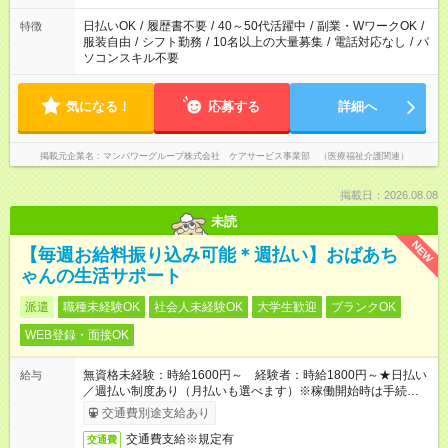
短時間・短期間の就業はご案内が難しい場合があります
日払いOK
/
履歴書不要
/
40～50代活躍中
/
副業・WワークOK
/
特徴
服装自由
/
シフト勤務
/
10名以上の大量募集
/
電話対応なし
/
パ
ソコンスキル不要
気になる！
応募する
詳細へ
掲載元企業名
マンパワーグループ株式会社 ケアサービス事業部 （医療福祉介護関連）
掲載日：2026.08.08
未読
NEW
【毎週お給料振り込み可能＊週払い】おばあち
ゃんの生活サポート
派遣
職種未経験OK
社会人未経験OK
大学生歓迎
ブランクOK
WEB登録・面接OK
無資格未経験：時給1600円～ 経験者：時給1800円～★日払い
給与
／週払い制度あり（月払いも選べます）※稼働開始時は手続き完
了次第のお支払いとなります。
交通費別途支給あり
交通費支給※規定有
交通費