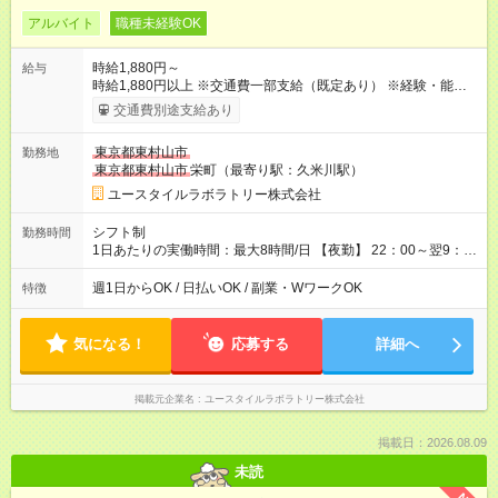
アルバイト
職種未経験OK
時給1,880円～
給与
時給1,880円以上 ※交通費一部支給（既定あり） ※経験・能力を
考慮して決定します 【収入例】 週1回勤務の場合：1,880円×8時
交通費別途支給あり
間×4回=6万0,160円 週3回勤務の場合：1,880円×8時間×12回
=18万0,480円 【試用期間】試用期間あり 試用期間の長さ：2ヶ
東京都東村山市
勤務地
月 ※ 雇用形態と給与に、本採用時と異なる部分があります。 雇
東京都東村山市
栄町（最寄り駅：久米川駅）
用形態：本採用時と同じです。 給与：時給 1,660円以上
ユースタイルラボラトリー株式会社
シフト制
勤務時間
1日あたりの実働時間：最大8時間/日 【夜勤】 22：00～翌9：
00 ※週1日～OK ／ 夜勤専従 ＊＊ 勤務時間例 ＊＊ ■22時か
ら翌7時 ■23時から翌8時 ■24時から翌9時 など ※上記の時間
週1日からOK / 日払いOK / 副業・WワークOK
特徴
内で8時間勤務（休憩1時間）ご利用者様により、時間は異なり
ます。 ※曜日固定（毎週同じ曜日での勤務となります）
気になる！
応募する
詳細へ
掲載元企業名
ユースタイルラボラトリー株式会社
掲載日：2026.08.09
未読