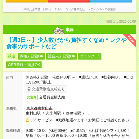
掲載元企業名
日研トータルソーシング株式会社 メディカルケア事業部
掲載日：2026.08.09
未読
NEW
【週3日～】少人数だから負担すくなめ＊レクや
食事のサポートなど
派遣
職種未経験OK
社会人未経験OK
ブランクOK
WEB登録・面接OK
無資格未経験：時給1400円～ ■週払いOK ■扶養内OK ■日収
給与
1万1200円以上
交通費別途支給あり
交通費全額支給
交通費
東京都東村山市
勤務地
東村山駅
/
久米川駅
/
多摩湖駅
/
…
デイサービス ■勤務地選べます！お気軽にご相談ください！
9:00～18:00（休憩60分） ■ご希望があれば下記シフトもOK！
勤務時間
早番 7:00～16:00 遅番 10:00～19:00 「家族と休みを合わせた