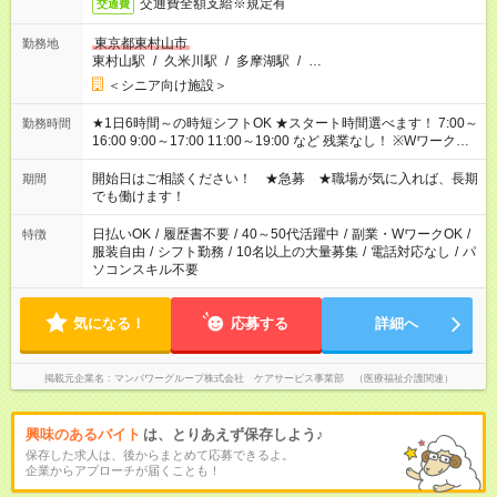
交通費全額支給※規定有
交通費
東京都東村山市
勤務地
東村山駅
/
久米川駅
/
多摩湖駅
/
…
＜シニア向け施設＞
★1日6時間～の時短シフトOK ★スタート時間選べます！ 7:00～
勤務時間
16:00 9:00～17:00 11:00～19:00 など 残業なし！ ※Wワークの
場合、他のお仕事と合わせ週40時間超の就業はご案内できませ
ん ※法令に基づき、週20時間以上勤務は社会保険への加入対象
開始日はご相談ください！ ★急募 ★職場が気に入れば、長期
期間
となります ※労働者派遣法（日雇い派遣の原則禁止）により、
でも働けます！
短時間・短期間の就業はご案内が難しい場合があります
日払いOK
/
履歴書不要
/
40～50代活躍中
/
副業・WワークOK
/
特徴
服装自由
/
シフト勤務
/
10名以上の大量募集
/
電話対応なし
/
パ
ソコンスキル不要
気になる！
応募する
詳細へ
掲載元企業名
マンパワーグループ株式会社 ケアサービス事業部 （医療福祉介護関連）
興味のあるバイト
は、とりあえず保存しよう♪
保存した求人は、後からまとめて応募できるよ。
企業からアプローチが届くことも！