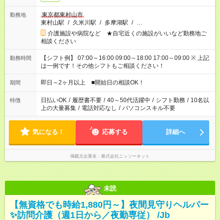
東京都東村山市
勤務地
東村山駅
/
久米川駅
/
多摩湖駅
/
…
介護施設や病院など ★自宅近くの施設がいいなど勤務地ご
相談ください
【シフト例】 07:00～16:00 09:00～18:00 17:00～09:00 ※ 上記
勤務時間
は一例です！その他シフトもご相談ください！
即日～2ヶ月以上 ■開始日の相談OK！
期間
日払いOK
/
履歴書不要
/
40～50代活躍中
/
シフト勤務
/
10名以
特徴
上の大量募集
/
電話対応なし
/
パソコンスキル不要
気になる！
応募する
詳細へ
掲載元企業名
株式会社ニッソーネット
未読
【無資格でも時給1,880円～】夜間見守りヘルパー
✨訪問介護（週1日から／夜勤専従） /Jb