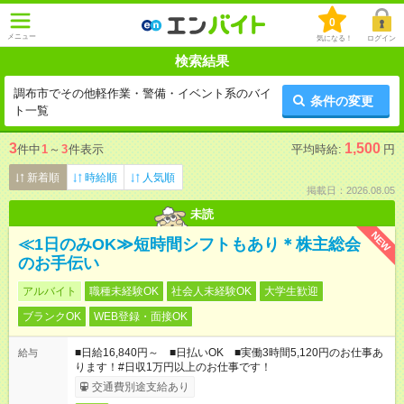
0
メニュー
気になる！
ログイン
検索結果
調布市でその他軽作業・警備・イベント系のバイ
条件の変更
ト一覧
3
1,500
件中
1
～
3
件表示
平均時給:
円
新着順
時給順
人気順
掲載日：2026.08.05
未読
NEW
≪1日のみOK≫短時間シフトもあり＊株主総会
のお手伝い
アルバイト
職種未経験OK
社会人未経験OK
大学生歓迎
ブランクOK
WEB登録・面接OK
■日給16,840円～ ■日払いOK ■実働3時間5,120円のお仕事あ
給与
ります！#日収1万円以上のお仕事です！
交通費別途支給あり