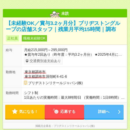
未読
【未経験OK／賞与3.2ヶ月分】ブリヂストングル
ープの店舗スタッフ｜残業月平均15時間｜調布
正社員
職種未経験OK
月給215,000円～295,000円
給与
★賞与年2回あり（昨年度：平均3.2ヶ月分） ★2025年4月に、
全社員の給与を一律改定（ベースアップ）しました！ ※残業は
交通費別途支給あり
平均月15時間以下、時間外手当は100％支給しています。 ※試
用期間は3ヶ月で、その間の雇用形態は・条件に差異はありませ
東京都調布市
勤務地
ん。 【試用期間】試用期間あり 試用期間の長さ：3ヶ月 雇用形
東京都調布市
国領町4-41-6
態、給与は本採用時と同じです。
ブリヂストンリテールジャパン(株)
シフト制
勤務時間
1日あたりの実働時間：最大8時間/日 （実働時間：1日8時間）
【シフト例】 ・9：45～18：45 ・10：15～19：15 ※時間帯は
店舗によって異なります。 ※早出・遅出はありません。 ★残業
気になる！
は平均月15時間以内。プライベートも大切にできる働き方で
応募する
詳細へ
す。
掲載元企業名
ブリヂストンリテールジャパン(株)