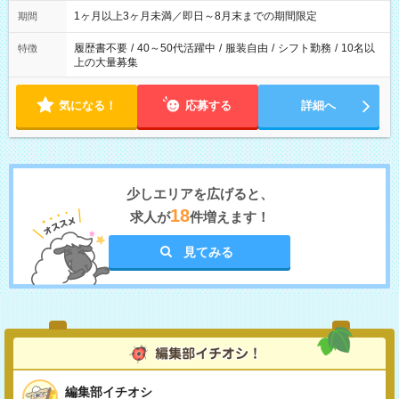
ます
1ヶ月以上3ヶ月未満／即日～8月末までの期間限定
期間
履歴書不要
/
40～50代活躍中
/
服装自由
/
シフト勤務
/
10名以
特徴
上の大量募集
気になる！
応募する
詳細へ
少しエリアを広げると、
18
求人が
件増えます！
見てみる
編集部イチオシ