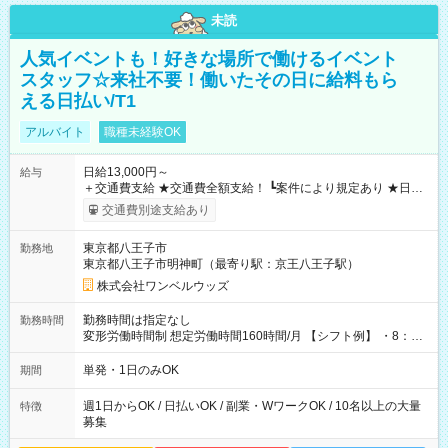
未読
人気イベントも！好きな場所で働けるイベント
スタッフ☆来社不要！働いたその日に給料もら
える日払い/T1
アルバイト
職種未経験OK
日給13,000円～
給与
＋交通費支給 ★交通費全額支給！ ┗案件により規定あり ★日払
いOK！（規定あり） ┗働いたその日に現金GET♪ お仕事後はコ
交通費別途支給あり
ンビニATMから 日払い分を引き落とせます！ 【試用期間】試
用期間なし
東京都八王子市
勤務地
東京都八王子市明神町（最寄り駅：京王八王子駅）
株式会社ワンベルウッズ
勤務時間は指定なし
勤務時間
変形労働時間制 想定労働時間160時間/月 【シフト例】 ・8：00
～21：00
単発・1日のみOK
期間
週1日からOK / 日払いOK / 副業・WワークOK / 10名以上の大量
特徴
募集