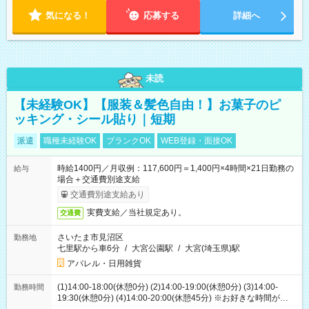
気になる！
応募する
詳細へ
未読
【未経験OK】【服装＆髪色自由！】お菓子のピ
ッキング・シール貼り｜短期
派遣
職種未経験OK
ブランクOK
WEB登録・面接OK
時給1400円／月収例：117,600円＝1,400円×4時間×21日勤務の
給与
場合＋交通費別途支給
交通費別途支給あり
実費支給／当社規定あり。
交通費
さいたま市見沼区
勤務地
七里駅から車6分
/
大宮公園駅
/
大宮(埼玉県)駅
アパレル・日用雑貨
(1)14:00-18:00(休憩0分) (2)14:00-19:00(休憩0分) (3)14:00-
勤務時間
19:30(休憩0分) (4)14:00-20:00(休憩45分) ※お好きな時間が選べ