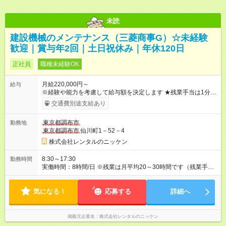
未読
建設機械のメンテナンス（三菱商事G）☆未経験
歓迎｜賞与年2回｜土日祝休み｜年休120日
正社員
職種未経験OK
月給220,000円～
給与
※経験や能力を考慮して給与額を決定します ★残業手当は1分単
位で全額支給します。 ★月給のほか、各種手当や賞与（年2回）
交通費別途支給あり
も充実しています。 年収例 ￣￣￣ 500万円／30代・主任／月給
29万円＋時間外勤務手当＋賞与 600万円／30代・管理職／月給
東京都調布市
勤務地
38万円＋時間外勤務手当＋賞与 750万円／40代・統括マネージ
東京都調布市
仙川町1－52－4
ャー／月給45万円＋賞与 【試用期間】試用期間あり 試用期間の
長さ：6ヶ月 雇用形態、給与は本採用時と同じです。
株式会社レンタルのニッケン
8:30～17:30
勤務時間
実働時間：8時間/日 ※残業は月平均20～30時間です（残業手当
は全額支給）。
気になる！
応募する
詳細へ
掲載元企業名
株式会社レンタルのニッケン