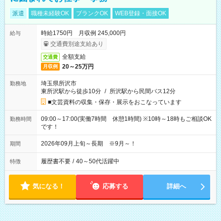
派遣
職種未経験OK
ブランクOK
WEB登録・面接OK
時給1750円 月収例 245,000円
給与
交通費別途支給あり
全額支給
交通費
20～25万円
月収例
埼玉県所沢市
勤務地
東所沢駅から徒歩10分
/
所沢駅から民間バス12分
■文芸資料の収集・保存・展示をおこなっています
09:00～17:00(実働7時間 休憩1時間) ※10時～18時もご相談OK
勤務時間
です！
2026年09月上旬～長期 ※9月～！
期間
履歴書不要
/
40～50代活躍中
特徴
気になる！
応募する
詳細へ