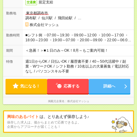
規定支給
交通費
東京都調布市
勤務地
調布駅
/
仙川駅
/
飛田給駅
/
…
株式会社マッシュ
■シフト例 ・07:00～19:30 ・09:00～12:00 ・10:00～17:00 ・
勤務時間
18:00～23:00 ・19:00～07:00 ・20:00～09:00 ・22:00～06:00
etc ★最短で3時間で5,120円のお仕事から 15時間で2万円近く稼
げるお仕事も！ ご希望のお時間に合わせてご紹介！ ※シフトは
＜急募！＞■１日のみ～OK！8月～もご案内可能！
期間
現場によって異なります。 ※勿論、休憩時間はあるのでご安心
ください！
週1日からOK
/
日払いOK
/
履歴書不要
/
40～50代活躍中
/
副
特徴
業・WワークOK
/
シフト勤務
/
10名以上の大量募集
/
電話対応
なし
/
パソコンスキル不要
気になる！
応募する
詳細へ
掲載元企業名
株式会社マッシュ
興味のあるバイト
は、とりあえず保存しよう♪
保存した求人は、後からまとめて応募できるよ。
企業からアプローチが届くことも！