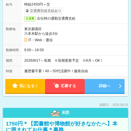
時給2450円＋交
給与
交通費別途支給あり
出社時の通勤交通費支給
交通費
東京都港区
勤務地
六本木駅から徒歩3分
IT・Web・通信
9:00～16:00
勤務時間
2026/8/17～長期 ※長期更新予定 ※8月～OK！
期間
履歴書不要
/
40～50代活躍中
/
服装自由
特徴
気になる！
応募する
詳細へ
掲載日：2026.08.03
未読
1750円＊【図書館や博物館が好きなかたへ】本
に囲まれてお仕事＊事務