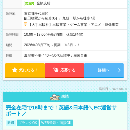
全額支給
交通費
東京都千代田区
勤務地
飯田橋駅から徒歩3分
/
九段下駅から徒歩7分
【大手出版社】出版事業・ゲーム事業・アニメ・映像事業
10:00～18:00(実働7時間 休憩1時間)
勤務時間
2026年08月下旬～長期 ※8月～！
期間
履歴書不要
/
40～50代活躍中
/
服装自由
特徴
気になる！
応募する
詳細へ
掲載日：2026.08.05
未読
完全在宅で16時まで！英語&日本語＼EC運営サ
ポート／
派遣
ブランクOK
WEB登録・面接OK