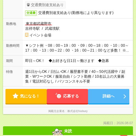
異なります
交通費別途支給あり
交通費別途支給あり(勤務地により異なります)
交通費
東京都武蔵野市
勤務地
吉祥寺駅
/
武蔵境駅
イベント会場
▼シフト例 ・08：00～19：00 ・09：00～18：00 ・10：00～
勤務時間
17：00 ・13：00～22：00 ・16：00～21：00 など多数！ ※お
仕事により勤務時間が異なります
即日～OK！ ◆お好きな日1日～働けます ◆急募
期間
週1日からOK
/
日払いOK
/
履歴書不要
/
40～50代活躍中
/
副
特徴
業・WワークOK
/
服装自由
/
シフト勤務
/
10名以上の大量募
集
/
電話対応なし
/
パソコンスキル不要
気になる！
応募する
詳細へ
掲載元企業名
株式会社fosbury
掲載日：2026.08.07
未読