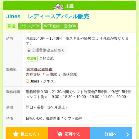
未読
Jines レディースアパレル販売
派遣
ブランクOK
WEB登録・面接OK
時給1540円～1540円 ※スキルや経験により時給が異なりま
給与
す。
交通費別途支給あり
全額支給
交通費
東京都武蔵野市
勤務地
吉祥寺駅
/
三鷹駅
/
西荻窪駅
Jines（ジネス）
勤務時間9:30～21:30の間でシフト制実働7.5時間／休憩1.5時間
勤務時間
＜シフト例＞・9:30～18:30・10:00～19:00・11:00～20:00・
12:30～21:30
即日～長期（3ケ月以上）
期間
日払いOK
/
服装自由
/
シフト勤務
特徴
気になる！
応募する
詳細へ