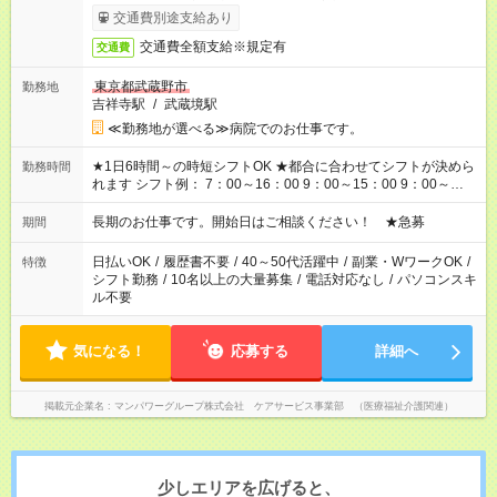
完了次第のお支払いとなります。
交通費別途支給あり
交通費全額支給※規定有
交通費
東京都武蔵野市
勤務地
吉祥寺駅
/
武蔵境駅
≪勤務地が選べる≫病院でのお仕事です。
★1日6時間～の時短シフトOK ★都合に合わせてシフトが決めら
勤務時間
れます シフト例： 7：00～16：00 9：00～15：00 9：00～
18：00 11：00～20：00 など ※Wワークの場合、他のお仕事と
合わせ週40時間超の就業はご案内できません ※法令に基づき、
長期のお仕事です。開始日はご相談ください！ ★急募
期間
週20時間以上勤務は社会保険への加入対象となります ※労働者
派遣法（日雇い派遣の原則禁止）により、短時間・短期間の就
日払いOK
/
履歴書不要
/
40～50代活躍中
/
副業・WワークOK
/
特徴
業はご案内が難しい場合があります
シフト勤務
/
10名以上の大量募集
/
電話対応なし
/
パソコンスキ
ル不要
気になる！
応募する
詳細へ
掲載元企業名
マンパワーグループ株式会社 ケアサービス事業部 （医療福祉介護関連）
少しエリアを広げると、