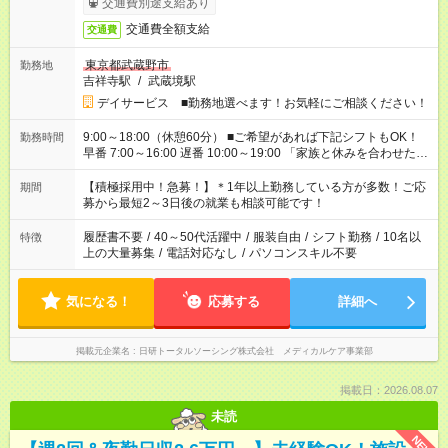
交通費別途支給あり
交通費全額支給
交通費
東京都武蔵野市
勤務地
吉祥寺駅
/
武蔵境駅
デイサービス ■勤務地選べます！お気軽にご相談ください！
9:00～18:00（休憩60分） ■ご希望があれば下記シフトもOK！
勤務時間
早番 7:00～16:00 遅番 10:00～19:00 「家族と休みを合わせた
い」 「余裕を持って夕飯の準備がしたい」 「できれば残業はし
たくない」 など、ご希望を教えてくださいね。 ※Wワーク希望
【積極採用中！急募！】＊1年以上勤務している方が多数！ご応
期間
の方へ 今ご覧のお仕事で希望する勤務時間と、もう1つのお仕事
募から最短2～3日後の就業も相談可能です！
の勤務時間。 合計で週40時間を超える場合は応募できません。
履歴書不要
/
40～50代活躍中
/
服装自由
/
シフト勤務
/
10名以
特徴
上の大量募集
/
電話対応なし
/
パソコンスキル不要
気になる！
応募する
詳細へ
掲載元企業名
日研トータルソーシング株式会社 メディカルケア事業部
掲載日：2026.08.07
未読
NEW