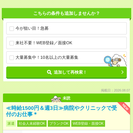
こちらの条件も追加しませんか？
今が狙い目！急募
来社不要！WEB登録／面接OK
大量募集中！10名以上の大量募集
追加して再検索！
掲載日：2026.08.07
未読
NEW
≪時給1500円＆週3日≫病院やクリニックで受
付のお仕事＊
派遣
社会人未経験OK
ブランクOK
WEB登録・面接OK