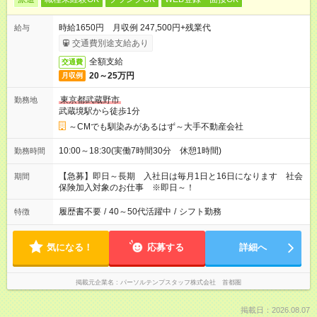
時給1650円 月収例 247,500円+残業代
給与
交通費別途支給あり
全額支給
交通費
20～25万円
月収例
東京都武蔵野市
勤務地
武蔵境駅から徒歩1分
～CMでも馴染みがあるはず～大手不動産会社
10:00～18:30(実働7時間30分 休憩1時間)
勤務時間
【急募】即日～長期 入社日は毎月1日と16日になります 社会
期間
保険加入対象のお仕事 ※即日～！
履歴書不要
/
40～50代活躍中
/
シフト勤務
特徴
気になる！
応募する
詳細へ
掲載元企業名
パーソルテンプスタッフ株式会社 首都圏
掲載日：2026.08.07