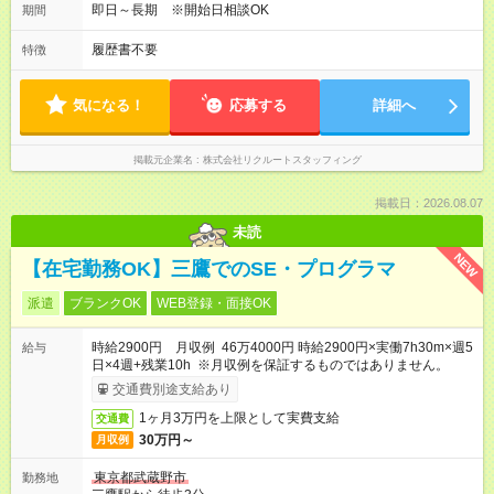
即日～長期 ※開始日相談OK
期間
履歴書不要
特徴
気になる！
応募する
詳細へ
掲載元企業名
株式会社リクルートスタッフィング
掲載日：2026.08.07
未読
NEW
【在宅勤務OK】三鷹でのSE・プログラマ
派遣
ブランクOK
WEB登録・面接OK
時給2900円 月収例 46万4000円 時給2900円×実働7h30m×週5
給与
日×4週+残業10h ※月収例を保証するものではありません。
交通費別途支給あり
1ヶ月3万円を上限として実費支給
交通費
30万円～
月収例
東京都武蔵野市
勤務地