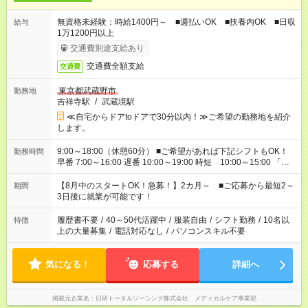
無資格未経験：時給1400円～ ■週払いOK ■扶養内OK ■日収
給与
1万1200円以上
交通費別途支給あり
交通費全額支給
交通費
東京都武蔵野市
勤務地
吉祥寺駅
/
武蔵境駅
≪自宅からドアtoドアで30分以内！≫ご希望の勤務地を紹介
します。
9:00～18:00（休憩60分） ■ご希望があれば下記シフトもOK！
勤務時間
早番 7:00～16:00 遅番 10:00～19:00 時短 10:00～15:00 「家
族と休みを合わせたい」 「余裕を持って夕飯の準備がしたい」
「できれば残業はしたくない」 など、ご希望を教えてください
【8月中のスタートOK！急募！】2カ月～ ■ご応募から最短2～
期間
ね。 ※Wワーク希望の方へ 今ご覧のお仕事で希望する勤務時間
3日後に就業が可能です！
と、もう1つのお仕事の勤務時間。 合計で週40時間を超える場
合は応募できません。
履歴書不要
/
40～50代活躍中
/
服装自由
/
シフト勤務
/
10名以
特徴
上の大量募集
/
電話対応なし
/
パソコンスキル不要
気になる！
応募する
詳細へ
掲載元企業名
日研トータルソーシング株式会社 メディカルケア事業部