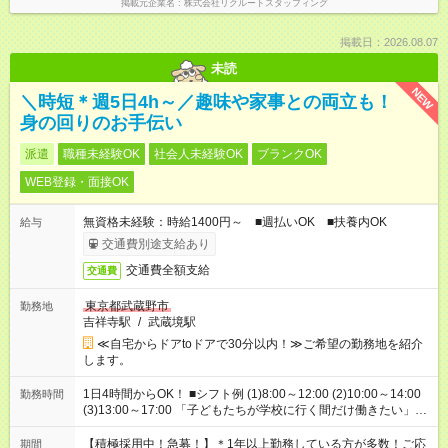
掲載元企業名
株式会社リクルートスタッフィング
掲載日：2026.08.07
未読
NEW
＼時短＊週5日4h～／趣味や家事との両立も！
身の回りのお手伝い
派遣
職種未経験OK
社会人未経験OK
ブランクOK
WEB登録・面接OK
無資格未経験：時給1400円～ ■週払いOK ■扶養内OK
給与
交通費別途支給あり
交通費全額支給
交通費
東京都武蔵野市
勤務地
吉祥寺駅
/
武蔵境駅
≪自宅からドアtoドアで30分以内！≫ご希望の勤務地を紹介
します。
1日4時間からOK！ ■シフト例 (1)8:00～12:00 (2)10:00～14:00
勤務時間
(3)13:00～17:00 「子どもたちが学校に行く間だけ働きたい」
「余裕を持って夕飯の準備がしたい」 「午前中は働いて、午後
はプライベートの時間にしたい」 など、ご希望を教えてくださ
【積極採用中！急募！】＊1年以上勤務している方が多数！ご応
期間