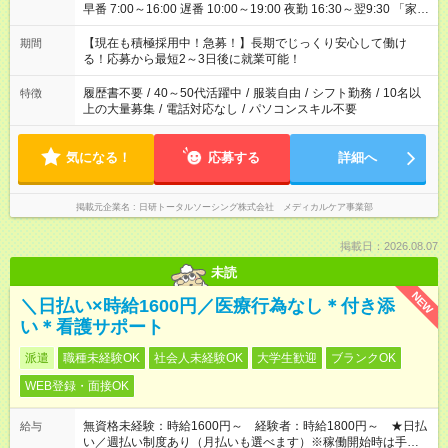
早番 7:00～16:00 遅番 10:00～19:00 夜勤 16:30～翌9:30 「家族
と休みを合わせたい」 「余裕を持って夕飯の準備がしたい」
「できれば残業はしたくない」 など、ご希望を教えてください
【現在も積極採用中！急募！】長期でじっくり安心して働け
期間
ね。 ※Wワーク希望の方へ 今ご覧のお仕事で希望する勤務時間
る！応募から最短2～3日後に就業可能！
と、もう1つのお仕事の勤務時間が 合計で週40時間を超える場
合は応募できません。
履歴書不要
/
40～50代活躍中
/
服装自由
/
シフト勤務
/
10名以
特徴
上の大量募集
/
電話対応なし
/
パソコンスキル不要
気になる！
応募する
詳細へ
掲載元企業名
日研トータルソーシング株式会社 メディカルケア事業部
掲載日：2026.08.07
未読
NEW
＼日払い×時給1600円／医療行為なし＊付き添
い＊看護サポート
派遣
職種未経験OK
社会人未経験OK
大学生歓迎
ブランクOK
WEB登録・面接OK
無資格未経験：時給1600円～ 経験者：時給1800円～ ★日払
給与
い／週払い制度あり（月払いも選べます）※稼働開始時は手続き