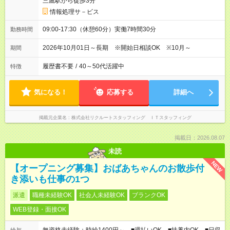
三鷹駅から徒歩3分
情報処理サ－ビス
09:00-17:30（休憩60分）実働7時間30分
勤務時間
2026年10月01日～長期 ※開始日相談OK ※10月～
期間
履歴書不要
/
40～50代活躍中
特徴
気になる！
応募する
詳細へ
掲載元企業名
株式会社リクルートスタッフィング ＩＴスタッフィング
掲載日：2026.08.07
未読
NEW
【オープニング募集】おばあちゃんのお散歩付
き添いも仕事の1つ
派遣
職種未経験OK
社会人未経験OK
ブランクOK
WEB登録・面接OK