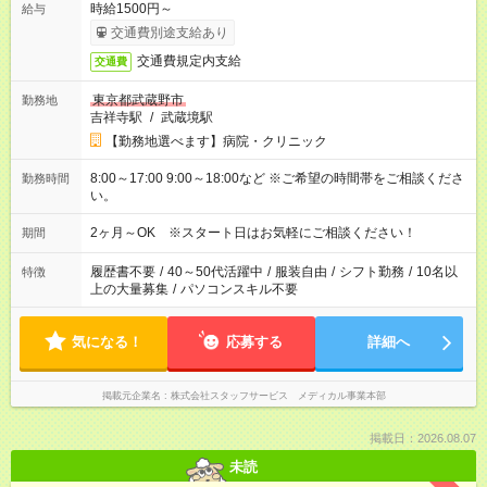
時給1500円～
給与
交通費別途支給あり
交通費規定内支給
交通費
東京都武蔵野市
勤務地
吉祥寺駅
/
武蔵境駅
【勤務地選べます】病院・クリニック
8:00～17:00 9:00～18:00など ※ご希望の時間帯をご相談くださ
勤務時間
い。
2ヶ月～OK ※スタート日はお気軽にご相談ください！
期間
履歴書不要
/
40～50代活躍中
/
服装自由
/
シフト勤務
/
10名以
特徴
上の大量募集
/
パソコンスキル不要
気になる！
応募する
詳細へ
掲載元企業名
株式会社スタッフサービス メディカル事業本部
掲載日：2026.08.07
未読