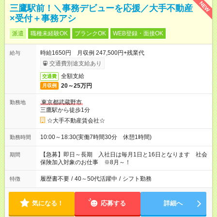
NEW
三鷹駅前！＼事務デビューを応援／大手不動産
×受付＋事務アシ
派遣
職種未経験OK
ブランクOK
WEB登録・面接OK
時給1650円 月収例 247,500円+残業代
給与
交通費別途支給あり
全額支給
交通費
20～25万円
月収例
東京都武蔵野市
勤務地
三鷹駅から徒歩1分
☆大手不動産賃会社☆
10:00～18:30(実働7時間30分 休憩1時間)
勤務時間
【急募】即日～長期 入社日は毎月1日と16日となります 社会
期間
保険加入対象のお仕事 ※8月～！
履歴書不要
/
40～50代活躍中
/
シフト勤務
特徴
気になる！
応募する
詳細へ