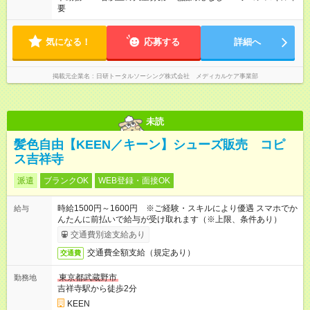
要
気になる！
応募する
詳細へ
掲載元企業名
日研トータルソーシング株式会社 メディカルケア事業部
未読
髪色自由【KEEN／キーン】シューズ販売 コピ
ス吉祥寺
派遣
ブランクOK
WEB登録・面接OK
時給1500円～1600円 ※ご経験・スキルにより優遇 スマホでか
給与
んたんに前払いで給与が受け取れます（※上限、条件あり）
交通費別途支給あり
交通費全額支給（規定あり）
交通費
東京都武蔵野市
勤務地
吉祥寺駅から徒歩2分
KEEN