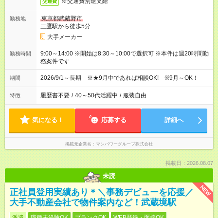
※交通費別途支給
交通費
東京都武蔵野市
勤務地
三鷹駅から徒歩5分
大手メーカー
9:00～14:00 ※開始は8:30～10:00で選択可 ※本件は週20時間勤
勤務時間
務案件です
2026/9/1～長期 ※★9月中であれば相談OK! ※9月～OK！
期間
履歴書不要
/
40～50代活躍中
/
服装自由
特徴
気になる！
応募する
詳細へ
掲載元企業名
マンパワーグループ株式会社
掲載日：2026.08.07
未読
NEW
正社員登用実績あり＊＼事務デビューを応援／
大手不動産会社で物件案内など！武蔵境駅
派遣
職種未経験OK
ブランクOK
WEB登録・面接OK