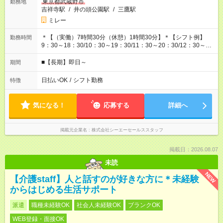
東京都武蔵野市
勤務地
吉祥寺駅
/
井の頭公園駅
/
三鷹駅
ミレー
＊【（実働）7時間30分（休憩）1時間30分】＊【シフト例】
勤務時間
9：30～18：30/10：30～19：30/11：30～20：30/12：30～
21：30
■【長期】即日～
期間
日払いOK
/
シフト勤務
特徴
気になる！
応募する
詳細へ
掲載元企業名
株式会社シーエーセールススタッフ
掲載日：2026.08.07
未読
NEW
【介護staff】人と話すのが好きな方に＊未経験
からはじめる生活サポート
派遣
職種未経験OK
社会人未経験OK
ブランクOK
WEB登録・面接OK