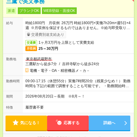
三鷹で英文事務
派遣
ブランクOK
WEB登録・面接OK
時給1800円 月収例 26万円 時給1800円×実働7h20m×週5日×4
給与
週 ※月収例を保証するものではありません。※給与即受取りサ
ービス利用可（利用条件有）
交通費別途支給あり
1ヶ月3万円を上限として実費支給
交通費
25～30万円
月収例
東京都武蔵野市
勤務地
三鷹駅から徒歩7分
/
吉祥寺駅から徒歩24分
電機・電子・OA・精密機器メ－カ－
09:00-17:15（休憩55分）実働7時間20分（残業少なめ！） 勤務
勤務時間
時間を下記の範囲で調整することも可能です。 ・勤務開始時
間 08:30～09:30 ・勤務終了時間 16:00～17:15 ・実働
05:35～07:50
2026年08月20日～長期 ※8月～！
期間
履歴書不要
特徴
気になる！
応募する
詳細へ