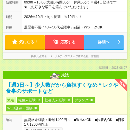
09:00～16:00(実働6時間05分 休憩55分) ※週4日勤務です
勤務時間
★（お好きな曜日を選んでいただけます）
2026年10月上旬～長期 ※10月～！
期間
履歴書不要
/
40～50代活躍中
/
副業・WワークOK
特徴
気になる！
応募する
詳細へ
掲載元企業名
パーソルテンプスタッフ株式会社 首都圏
掲載日：2026.08.07
未読
NEW
【週3日～】少人数だから負担すくなめ＊レクや
食事のサポートなど
派遣
職種未経験OK
社会人未経験OK
ブランクOK
WEB登録・面接OK
無資格未経験：時給1400円～ ■週払いOK ■扶養内OK ■日収
給与
1万1200円以上