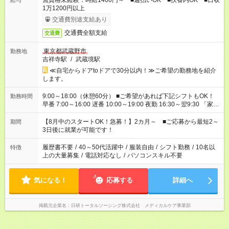
無資格未経験：時給1400円～ ■週払いOK ■扶養内OK ■日収
給与
1万1200円以上
交通費別途支給あり
交通費全額支給
交通費
東京都武蔵野市
勤務地
吉祥寺駅
/
武蔵境駅
≪自宅からドアtoドアで30分以内！≫ご希望の勤務地を紹介
します。
9:00～18:00（休憩60分） ■ご希望があれば下記シフトもOK！
勤務時間
早番 7:00～16:00 遅番 10:00～19:00 夜勤 16:30～翌9:30 「家族
と休みを合わせたい」 「余裕を持って夕飯の準備がしたい」
「できれば残業はしたくない」 など、ご希望を教えてください
【8月中のスタートOK！急募！】2カ月～ ■ご応募から最短2～
期間
ね。 ※Wワーク希望の方へ 今ご覧のお仕事で希望する勤務時間
3日後に就業が可能です！
と、もう1つのお仕事の勤務時間。 合計で週40時間を超える場
合は応募できません。
履歴書不要
/
40～50代活躍中
/
服装自由
/
シフト勤務
/
10名以
特徴
上の大量募集
/
電話対応なし
/
パソコンスキル不要
気になる！
応募する
詳細へ
掲載元企業名
日研トータルソーシング株式会社 メディカルケア事業部