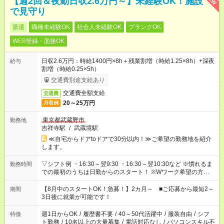
【週2回＆夜勤日収2.6万円～】未経験OK！施設
で見守り
派遣
職種未経験OK
社会人未経験OK
ブランクOK
WEB登録・面接OK
日収2.6万円：時給1400円×8h＋残業割増（時給1.25×8h）+深夜
給与
割増（時給0.25×5h）
交通費別途支給あり
交通費全額支給
交通費
20～25万円
月収例
東京都武蔵野市
勤務地
吉祥寺駅
/
武蔵境駅
≪自宅からドアtoドアで30分以内！≫ご希望の勤務地を紹介
します。
▽シフト例 ・16:30～翌9:30 ・16:30～翌10:30など ※慣れるま
勤務時間
での最初のうちは日勤からのスタート！ ※Wワーク希望の方へ
今ご覧のお仕事で希望する勤務時間と、もう1つのお仕事の勤務
時間。 合計で週40時間を超える場合は応募できません。
【8月中のスタートOK！急募！】2カ月～ ■ご応募から最短2～
期間
3日後に就業が可能です！
週1日からOK
/
履歴書不要
/
40～50代活躍中
/
服装自由
/
シフ
特徴
ト勤務
/
10名以上の大量募集
/
電話対応なし
/
パソコンスキル不