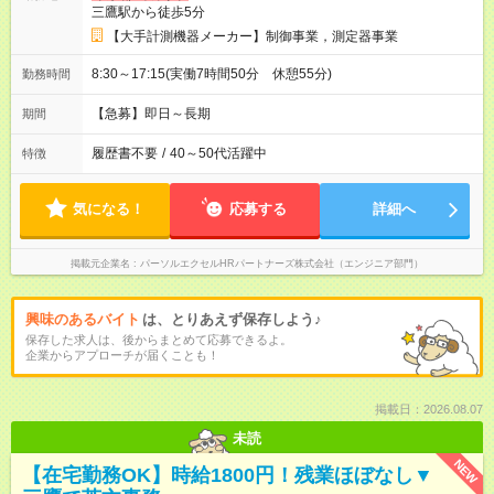
三鷹駅から徒歩5分
【大手計測機器メーカー】制御事業，測定器事業
8:30～17:15(実働7時間50分 休憩55分)
勤務時間
【急募】即日～長期
期間
履歴書不要
/
40～50代活躍中
特徴
気になる！
応募する
詳細へ
掲載元企業名
パーソルエクセルHRパートナーズ株式会社（エンジニア部門）
興味のあるバイト
は、とりあえず保存しよう♪
保存した求人は、後からまとめて応募できるよ。
企業からアプローチが届くことも！
掲載日：2026.08.07
未読
NEW
【在宅勤務OK】時給1800円！残業ほぼなし▼