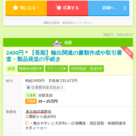
気になる！
応募する
詳細へ
掲載元企業名
株式会社ニッソーネット
掲載日：2026.08.07
未読
NEW
2400円＊【長期】輸出関連の書類作成や取引審
査・製品発送の手続き
派遣
職種未経験OK
ブランクOK
WEB登録・面接OK
時給2400円 月収例 233,472円
給与
交通費別途支給あり
全額支給
交通費
20～25万円
月収例
東京都武蔵野市
勤務地
三鷹駅から徒歩9分
＜働きやすいと大評判♪＞計測機器・測定器類・制御関連等
大手メーカー