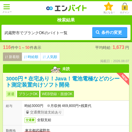
0
メニュー
気になる！
ログイン
検索結果
条件の変更
武蔵野市でブランクOKのバイト一覧
116
1,673
件中
1
～
50
件表示
平均時給:
円
新着順
時給順
人気順
掲載日：2026.08.07
未読
NEW
3000円＊在宅あり！Java！電池電極などのシー
ト測定装置向けソフト開発
派遣
ブランクOK
WEB登録・面接OK
時給3000円 ※月収例 469,800円+残業代
給与
交通費別途支給あり
全額支給
交通費
東京都武蔵野市
勤務地