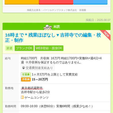
掲載元企業名
パーソルテンプスタッフ株式会社 首都圏
掲載日：2026.08.07
未読
NEW
16時まで＊残業ほぼなし▼吉祥寺での編集・校
正・制作
派遣
ブランクOK
WEB登録・面接OK
時給1700円 月収例 16万円 時給1700円×実働6h×週4日×4
給与
週 ※月収例を保証するものではありません。
交通費別途支給あり
1ヶ月3万円を上限として実費支給
交通費
15～20万円
月収例
東京都武蔵野市
勤務地
吉祥寺駅から徒歩2分
ゲームコンテンツ
09:00-16:00（休憩60分）実働6時間（残業少なめ！）
勤務時間