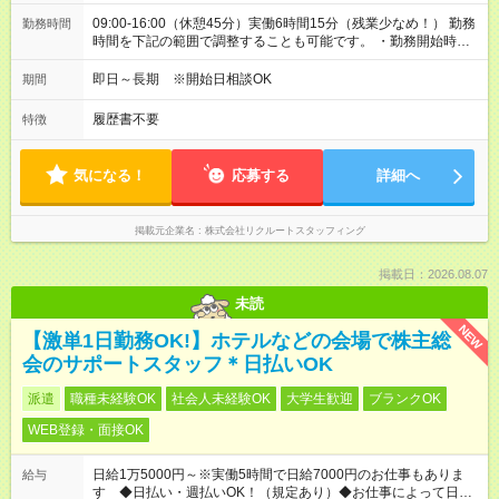
09:00-16:00（休憩45分）実働6時間15分（残業少なめ！） 勤務
勤務時間
時間を下記の範囲で調整することも可能です。 ・勤務開始時
間 09:00～10:00 ・勤務終了時間 15:00～16:00 ・実働
04:15～06:15
即日～長期 ※開始日相談OK
期間
履歴書不要
特徴
気になる！
応募する
詳細へ
掲載元企業名
株式会社リクルートスタッフィング
掲載日：2026.08.07
未読
NEW
【激単1日勤務OK!】ホテルなどの会場で株主総
会のサポートスタッフ＊日払いOK
派遣
職種未経験OK
社会人未経験OK
大学生歓迎
ブランクOK
WEB登録・面接OK
日給1万5000円～※実働5時間で日給7000円のお仕事もありま
給与
す ◆日払い・週払いOK！（規定あり）◆お仕事によって日給も