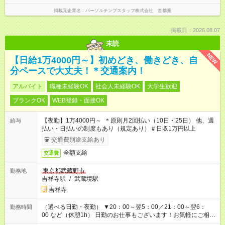
掲載元企業名
パーソルテンプスタッフ株式会社 首都圏
掲載日：2026.08.07
未読
NEW
【日給1万4000円～】初めどき、働きどき、自
分ペースで大丈夫！＊交通案内！
アルバイト
職種未経験OK
社会人未経験OK
大学生歓迎
ブランクOK
WEB登録・面接OK
【夜勤】1万4000円～ ＊原則月2回払い（10日・25日） 他、週
給与
払い・日払いの制度もあり（規定あり）＃日収1万円以上
交通費別途支給あり
全額支給
交通費
東京都武蔵野市
勤務地
吉祥寺駅
/
武蔵境駅
吉祥寺
（選べる日勤・夜勤） ▼20：00～翌5：00／21：00～翌6：
勤務時間
00 など（休憩1h） 日勤のお仕事もございます！お気軽にご相談
ください！