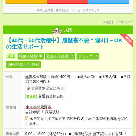
掲載元企業名
株式会社シーエーセールススタッフ
掲載日：2026.08.07
未読
NEW
【40代・50代活躍中】履歴書不要＊週3日～OK
の生活サポート
派遣
職種未経験OK
社会人未経験OK
ブランクOK
WEB登録・面接OK
無資格未経験：時給1400円～ ■週払いOK ■扶養内OK ■日収
給与
1万1200円以上
交通費別途支給あり
交通費全額支給
交通費
東京都武蔵野市
勤務地
吉祥寺駅
/
武蔵境駅
≪自宅からドアtoドアで30分以内！≫ご希望の勤務地を紹介
します。
9:00～18:00（休憩60分） ■ご希望があれば下記シフトもOK！
勤務時間