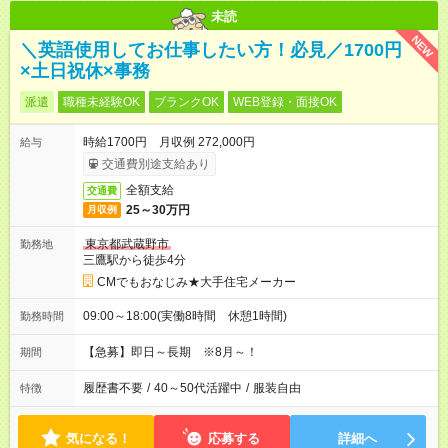
未読
NEW
＼英語使用してお仕事したい方！必見／1700円
×土日祝休×事務
派遣
職種未経験OK
ブランクOK
WEB登録・面接OK
時給1700円 月収例 272,000円
給与
交通費別途支給あり
全額支給
交通費
25～30万円
月収例
東京都武蔵野市
勤務地
三鷹駅から徒歩4分
CMでもおなじみ★大手住宅メーカー
09:00～18:00(実働8時間 休憩1時間)
勤務時間
【急募】即日～長期 ※8月～！
期間
履歴書不要
/
40～50代活躍中
/
服装自由
特徴
気になる！
応募する
詳細へ