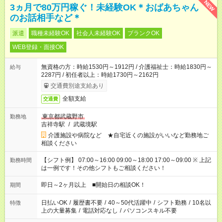
NEW
3ヵ月で80万円稼ぐ！未経験OK＊おばあちゃん
のお話相手など＊
派遣
職種未経験OK
社会人未経験OK
ブランクOK
WEB登録・面接OK
無資格の方：時給1530円～1912円 / 介護福祉士：時給1830円～
給与
2287円 / 初任者以上：時給1730円～2162円
交通費別途支給あり
全額支給
交通費
東京都武蔵野市
勤務地
吉祥寺駅
/
武蔵境駅
介護施設や病院など ★自宅近くの施設がいいなど勤務地ご
相談ください
【シフト例】 07:00～16:00 09:00～18:00 17:00～09:00 ※ 上記
勤務時間
は一例です！その他シフトもご相談ください！
即日～2ヶ月以上 ■開始日の相談OK！
期間
日払いOK
/
履歴書不要
/
40～50代活躍中
/
シフト勤務
/
10名以
特徴
上の大量募集
/
電話対応なし
/
パソコンスキル不要