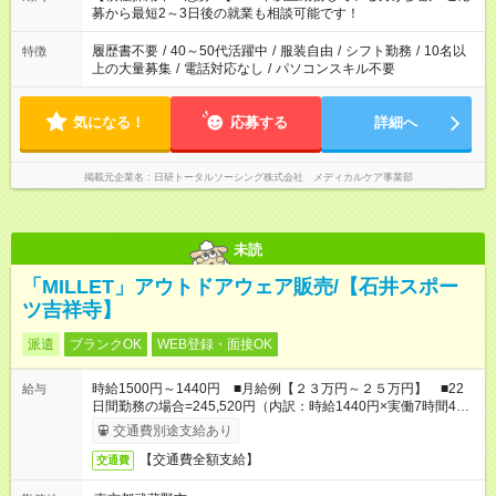
いね。 ※Wワーク希望の方へ 今ご覧のお仕事で希望する勤務時
募から最短2～3日後の就業も相談可能です！
間と、もう1つのお仕事の勤務時間。 合計で週40時間を超える
場合は応募できません。
履歴書不要
/
40～50代活躍中
/
服装自由
/
シフト勤務
/
10名以
特徴
上の大量募集
/
電話対応なし
/
パソコンスキル不要
気になる！
応募する
詳細へ
掲載元企業名
日研トータルソーシング株式会社 メディカルケア事業部
未読
「MILLET」アウトドアウェア販売/【石井スポー
ツ吉祥寺】
派遣
ブランクOK
WEB登録・面接OK
時給1500円～1440円 ■月給例【２３万円～２５万円】 ■22
給与
日間勤務の場合=245,520円（内訳：時給1440円×実働7時間45
分×22日) +残業代（1.25倍：残業代は1分単位で支給）
交通費別途支給あり
【交通費全額支給】
交通費