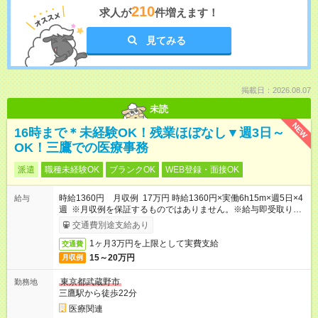
210
求人が
件増えます！
見てみる
掲載日：2026.08.07
未読
NEW
16時まで＊未経験OK！残業ほぼなし▼週3日～
OK！三鷹での医療事務
派遣
職種未経験OK
ブランクOK
WEB登録・面接OK
時給1360円 月収例 17万円 時給1360円×実働6h15m×週5日×4
給与
週 ※月収例を保証するものではありません。※給与即受取りサ
ービス利用可（利用条件有）
交通費別途支給あり
1ヶ月3万円を上限として実費支給
交通費
15～20万円
月収例
東京都武蔵野市
勤務地
三鷹駅から徒歩22分
医療関連