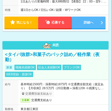
1日あたりの実働時間：最大8時間/日 【夜勤】 22：00～翌9：
00 ※週1日～OK ／ 夜勤専従 ＊＊ 勤務時間例 ＊＊ ■22時か
ら翌7時 ■23時から翌8時 ■24時から翌9時 など ※上記の時間
週1日からOK / 日払いOK / 副業・WワークOK
特徴
内で8時間勤務（休憩1時間）ご利用者様により、時間は異なり
ます。 ※曜日固定（毎週同じ曜日での勤務となります）
気になる！
応募する
詳細へ
未読
<タイパ抜群>和菓子のパック詰め／軽作業（夜
勤）
派遣
職種未経験OK
社会人未経験OK
ブランクOK
WEB登録・面接OK
基本時給1500円・深夜時給1875円 ※交通費全額支給（規定あ
給与
り） 【月収例】28.5万円（20日勤務＋深夜120h ※残業なしの場
合）
交通費別途支給あり
交通費支給あり
交通費
東京都江東区
勤務地