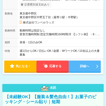
いOK！（規定あり） ┗働いたその日に現金GET♪ お仕事後はコ
交通費別途支給あり
ンビニATMから 日払い分を引き落とせます！ 【試用期間】試
用期間なし
東京都中野区
勤務地
東京都中野区中野五丁目（最寄り駅：中野駅）
株式会社ワンベルウッズ
勤務時間は指定なし
勤務時間
変形労働時間制 想定労働時間160時間/月 【シフト例】 ・8：00
～21：00
単発・1日のみOK
期間
週1日からOK / 日払いOK / 副業・WワークOK / 10名以上の大量
特徴
募集
気になる！
応募する
詳細へ
未読
【未経験OK】【服装＆髪色自由！】お菓子のピ
ッキング・シール貼り｜短期