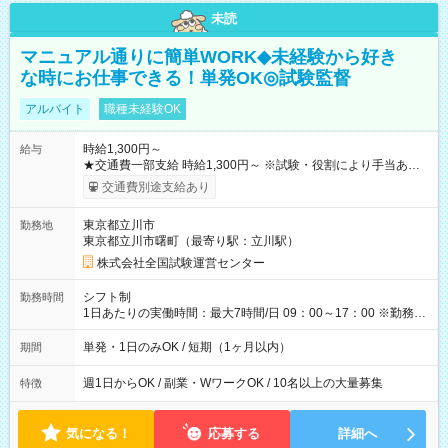
未読
マニュアル通りに簡単WORK◆未経験から好き
な時にお仕事できる！単発OK◎試験監督
アルバイト
職種未経験OK
時給1,300円～
給与
★交通費一部支給 時給1,300円～ ※試験・役割により手当あり
※勤務回数により昇給あり 【即給（前払い）オプションあ
交通費別途支給あり
り！】 希望される場合、勤務から1週間ほどで給与の一部を受け
取れます。 ※手数料418円がかかります。 【過去試験日の収入
東京都立川市
勤務地
例】 ・河合塾模擬試験 8:30～17:30（休憩1時間） 時給1,300円
東京都立川市曙町（最寄り駅：立川駅）
×8時間＝日収10,400円＋交通費 ※当日の役割により時給＋100
円の場合あり ・国家試験 7:00～13:30（休憩なし） 時給1,300
株式会社全国試験運営センター
円（役割手当＋100円）×6時間＝日収8,400円＋交通費 【試用期
間】試用期間なし
シフト制
勤務時間
1日あたりの実働時間：最大7時間/日 09：00～17：00 ※勤務時
間は 試験により異なります。
単発・1日のみOK / 短期（1ヶ月以内）
期間
週1日からOK / 副業・WワークOK / 10名以上の大量募集
特徴
気になる！
応募する
詳細へ