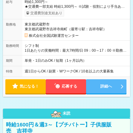
時給1,300円～
給与
★交通費一部支給 時給1,300円～ ※試験・役割により手当あり
※勤務回数により昇給あり 【即給（前払い）オプションあ
交通費別途支給あり
り！】 希望される場合、勤務から1週間ほどで給与の一部を受け
取れます。 ※手数料418円がかかります。 【過去試験日の収入
東京都武蔵野市
勤務地
例】 ・河合塾模擬試験 8:30～17:30（休憩1時間） 時給1,300円
東京都武蔵野市吉祥寺南町（最寄り駅：吉祥寺駅）
×8時間＝日収10,400円＋交通費 ※当日の役割により時給＋100
円の場合あり ・国家試験 7:00～13:30（休憩なし） 時給1,300
株式会社全国試験運営センター
円（役割手当＋100円）×6時間＝日収8,400円＋交通費 【試用期
間】試用期間なし
シフト制
勤務時間
1日あたりの実働時間：最大7時間/日 09：00～17：00 ※勤務時
間は 試験により異なります。
単発・1日のみOK / 短期（1ヶ月以内）
期間
週1日からOK / 副業・WワークOK / 10名以上の大量募集
特徴
気になる！
応募する
詳細へ
未読
時給1600円＆週3～【プチバトー】子供服販
売 吉祥寺