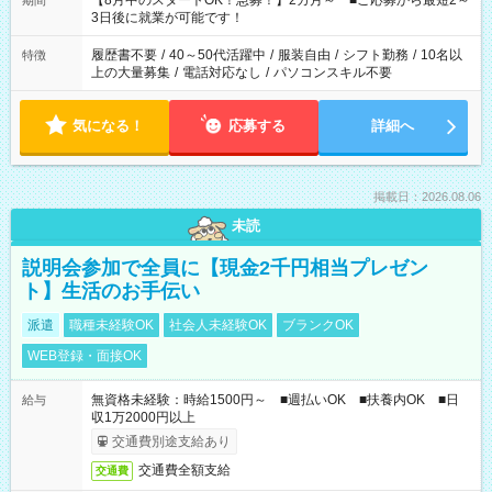
【8月中のスタートOK！急募！】2カ月～ ■ご応募から最短2～
期間
ね。 ※Wワーク希望の方へ 今ご覧のお仕事で希望する勤務時間
3日後に就業が可能です！
と、もう1つのお仕事の勤務時間。 合計で週40時間を超える場
合は応募できません。
履歴書不要
/
40～50代活躍中
/
服装自由
/
シフト勤務
/
10名以
特徴
上の大量募集
/
電話対応なし
/
パソコンスキル不要
気になる！
応募する
詳細へ
掲載日：2026.08.06
未読
説明会参加で全員に【現金2千円相当プレゼン
ト】生活のお手伝い
派遣
職種未経験OK
社会人未経験OK
ブランクOK
WEB登録・面接OK
無資格未経験：時給1500円～ ■週払いOK ■扶養内OK ■日
給与
収1万2000円以上
交通費別途支給あり
交通費全額支給
交通費