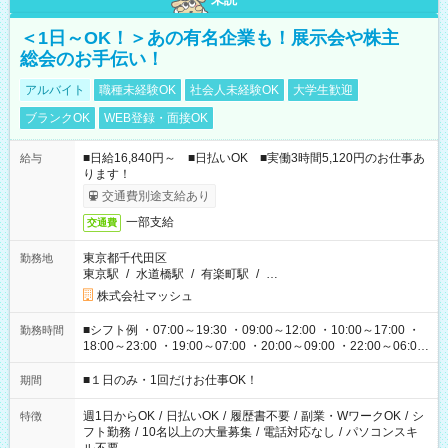
＜1日～OK！＞あの有名企業も！展示会や株主
総会のお手伝い！
アルバイト
職種未経験OK
社会人未経験OK
大学生歓迎
ブランクOK
WEB登録・面接OK
■日給16,840円～ ■日払いOK ■実働3時間5,120円のお仕事あ
給与
ります！
交通費別途支給あり
一部支給
交通費
東京都千代田区
勤務地
東京駅
/
水道橋駅
/
有楽町駅
/
…
株式会社マッシュ
■シフト例 ・07:00～19:30 ・09:00～12:00 ・10:00～17:00 ・
勤務時間
18:00～23:00 ・19:00～07:00 ・20:00～09:00 ・22:00～06:00
etc ★最短で3時間で5,120円のお仕事から 15時間で2万円近く稼
げるお仕事も！ ご希望のお時間に合わせてご紹介！ ※シフトは
■１日のみ・1回だけお仕事OK！
期間
現場によって異なります。 ※勿論、休憩時間はあるのでご安心
ください！
週1日からOK
/
日払いOK
/
履歴書不要
/
副業・WワークOK
/
シ
特徴
フト勤務
/
10名以上の大量募集
/
電話対応なし
/
パソコンスキ