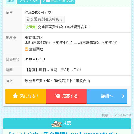
派遣
ブランクOK
WEB登録・面接OK
時給2400円＋交
給与
交通費別途支給あり
交通費実費支給（当社規定あり）
交通費
東京都港区
勤務地
田町(東京都)駅から徒歩4分
/
三田(東京都)駅から徒歩7分
金融関連
8:30～12:30
勤務時間
【急募】即日～長期 ※8月～OK！
期間
履歴書不要
/
40～50代活躍中
/
服装自由
特徴
気になる！
応募する
詳細へ
掲載日：2026.07.30
未読