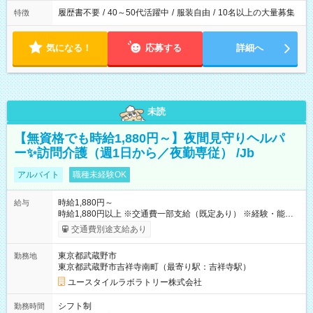
履歴書不要
/
40～50代活躍中
/
服装自由
/
10名以上の大量募集
特徴
気になる！
応募する
詳細へ
未読
【無資格でも時給1,880円～】夜間見守りヘルパ
ー✨訪問介護（週1日から／夜勤専従） /Jb
アルバイト
職種未経験OK
時給1,880円～
給与
時給1,880円以上 ※交通費一部支給（既定あり） ※経験・能力を
考慮して決定します 【収入例】 週1回勤務の場合：1,880円×8時
交通費別途支給あり
間×4回=6万0,160円 週3回勤務の場合：1,880円×8時間×12回
=18万0,480円 【試用期間】試用期間あり 試用期間の長さ：2ヶ
東京都武蔵野市
勤務地
月 ※ 雇用形態と給与に、本採用時と異なる部分があります。 雇
東京都武蔵野市吉祥寺南町（最寄り駅：吉祥寺駅）
用形態：本採用時と同じです。 給与：時給 1,660円以上
ユースタイルラボラトリー株式会社
シフト制
勤務時間