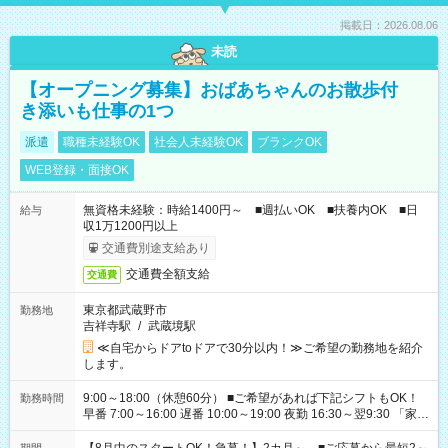
掲載日：2026.08.06
未読
【オープニング募集】おばあちゃんのお散歩付
き添いも仕事の1つ
派遣
職種未経験OK
社会人未経験OK
ブランクOK
WEB登録・面接OK
無資格未経験：時給1400円～ ■週払いOK ■扶養内OK ■日
給与
収1万1200円以上
交通費別途支給あり
交通費全額支給
交通費
東京都武蔵野市
勤務地
吉祥寺駅
/
武蔵境駅
≪自宅からドアtoドアで30分以内！≫ご希望の勤務地を紹介
します。
9:00～18:00（休憩60分） ■ご希望があれば下記シフトもOK！
勤務時間
早番 7:00～16:00 遅番 10:00～19:00 夜勤 16:30～翌9:30 「家族
と休みを合わせたい」 「余裕を持って夕飯の準備がしたい」
「できれば残業はしたくない」 など、ご希望を教えてください