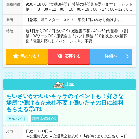
9:00～18:00（実動8時間） 希望の時間帯を選べます！ ＜シフト
勤務時間
例＞ ・8：30～12：00 ・10：00～19：00 ・17：00～22：00
・13：00～22：00 ・22：00～翌6：00 など
【急募】即日スタートＯＫ！ 単発1日のみから働けます。
期間
週1日からOK
/
日払いOK
/
履歴書不要
/
40～50代活躍中
/
副
特徴
業・WワークOK
/
服装自由
/
シフト勤務
/
10名以上の大量募
集
/
電話対応なし
/
パソコンスキル不要
気になる！
応募する
詳細へ
未読
ちいさいかわいいキャラのイベントも！好きな
場所で働ける☆来社不要！働いたその日に給料
もらえる◎/T1
アルバイト
職種未経験OK
日給13,000円～
給与
＋交通費支給 ★交通費全額支給！ ┗案件により規定あり ★日払