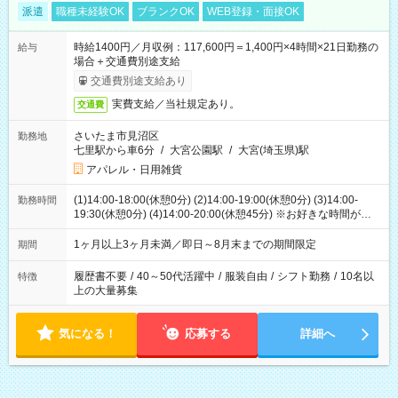
派遣
職種未経験OK
ブランクOK
WEB登録・面接OK
時給1400円／月収例：117,600円＝1,400円×4時間×21日勤務の
給与
場合＋交通費別途支給
交通費別途支給あり
実費支給／当社規定あり。
交通費
さいたま市見沼区
勤務地
七里駅から車6分
/
大宮公園駅
/
大宮(埼玉県)駅
アパレル・日用雑貨
(1)14:00-18:00(休憩0分) (2)14:00-19:00(休憩0分) (3)14:00-
勤務時間
19:30(休憩0分) (4)14:00-20:00(休憩45分) ※お好きな時間が選べ
ます
1ヶ月以上3ヶ月未満／即日～8月末までの期間限定
期間
履歴書不要
/
40～50代活躍中
/
服装自由
/
シフト勤務
/
10名以
特徴
上の大量募集
気になる！
応募する
詳細へ