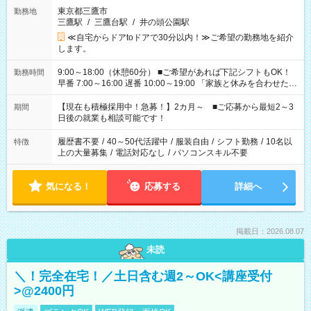
東京都三鷹市
勤務地
三鷹駅
/
三鷹台駅
/
井の頭公園駅
≪自宅からドアtoドアで30分以内！≫ご希望の勤務地を紹介
します。
9:00～18:00（休憩60分） ■ご希望があれば下記シフトもOK！
勤務時間
早番 7:00～16:00 遅番 10:00～19:00 「家族と休みを合わせた
い」 「余裕を持って夕飯の準備がしたい」 「できれば残業はし
たくない」 など、ご希望を教えてくださいね。 ※Wワーク希望
【現在も積極採用中！急募！】2カ月～ ■ご応募から最短2～3
期間
の方へ 今ご覧のお仕事で希望する勤務時間と、もう1つのお仕事
日後の就業も相談可能です！
の勤務時間。 合計で週40時間を超える場合は応募できません。
履歴書不要
/
40～50代活躍中
/
服装自由
/
シフト勤務
/
10名以
特徴
上の大量募集
/
電話対応なし
/
パソコンスキル不要
気になる！
応募する
詳細へ
掲載日：2026.08.07
未読
＼！完全在宅！／土日含む週2～OK<講座受付
>@2400円