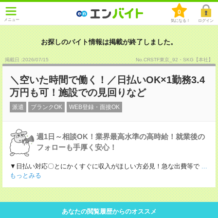
0
メニュー
気になる！
ログイン
お探しのバイト情報は掲載が終了しました。
掲載日 :2026
/
07
/
15
No.CRSTF東京_92・SKG【本社】
＼空いた時間で働く！／日払いOK×1勤務3.4
万円も可！施設での見回りなど
派遣
ブランクOK
WEB登録・面接OK
週1日～相談OK！業界最高水準の高時給！就業後の
フォローも手厚く安心！
▼日払い対応〇とにかくすぐに収入がほしい方必見！急な出費等で
...
もっとみる
あなたの閲覧履歴からのオススメ