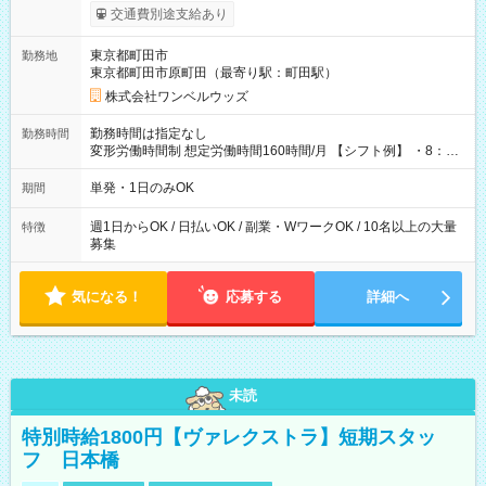
いOK！（規定あり） ┗働いたその日に現金GET♪ お仕事後はコ
交通費別途支給あり
ンビニATMから 日払い分を引き落とせます！ 【試用期間】試
用期間なし
東京都町田市
勤務地
東京都町田市原町田（最寄り駅：町田駅）
株式会社ワンベルウッズ
勤務時間は指定なし
勤務時間
変形労働時間制 想定労働時間160時間/月 【シフト例】 ・8：00
～21：00
単発・1日のみOK
期間
週1日からOK / 日払いOK / 副業・WワークOK / 10名以上の大量
特徴
募集
気になる！
応募する
詳細へ
未読
特別時給1800円【ヴァレクストラ】短期スタッ
フ 日本橋