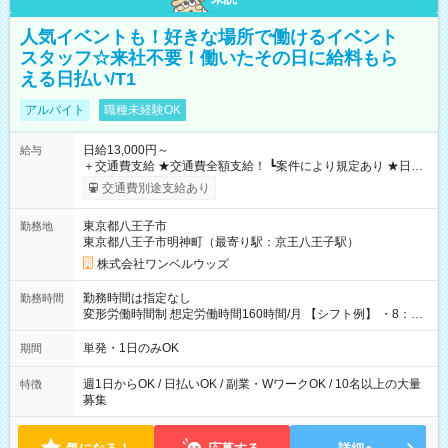
人気イベントも！好きな場所で働けるイベント
スタッフ☆来社不要！働いたその日に給料もら
える日払い/T1
アルバイト
職種未経験OK
日給13,000円～
給与
＋交通費支給 ★交通費全額支給！ ┗案件により規定あり ★日払
いOK！（規定あり） ┗働いたその日に現金GET♪ お仕事後はコ
交通費別途支給あり
ンビニATMから 日払い分を引き落とせます！ 【試用期間】試
用期間なし
東京都八王子市
勤務地
東京都八王子市明神町（最寄り駅：京王八王子駅）
株式会社ワンベルウッズ
勤務時間は指定なし
勤務時間
変形労働時間制 想定労働時間160時間/月 【シフト例】 ・8：00
～21：00
単発・1日のみOK
期間
週1日からOK / 日払いOK / 副業・WワークOK / 10名以上の大量
特徴
募集