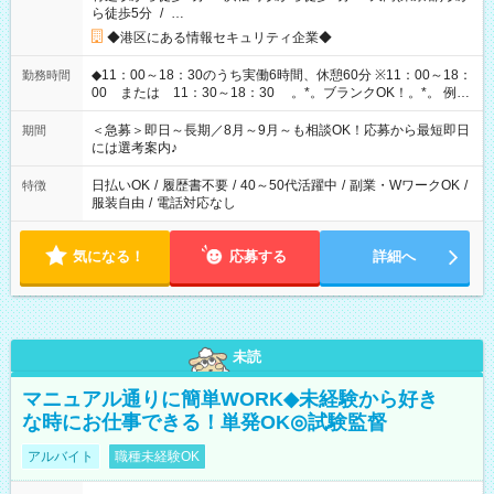
ら徒歩5分
/
…
◆港区にある情報セキュリティ企業◆
◆11：00～18：30のうち実働6時間、休憩60分 ※11：00～18：
勤務時間
00 または 11：30～18：30 。*。ブランクOK！。*。 例え
ば前職が、 在宅/財団法人/事務/コールセンター/受付/販売/カフェ
スタッフ スイーツ販売/ホテルフロント/化粧品販売/など 様々な
＜急募＞即日～長期／8月～9月～も相談OK！応募から最短即日
期間
業界から入社して活躍されています♪
には選考案内♪
日払いOK
/
履歴書不要
/
40～50代活躍中
/
副業・WワークOK
/
特徴
服装自由
/
電話対応なし
気になる！
応募する
詳細へ
未読
マニュアル通りに簡単WORK◆未経験から好き
な時にお仕事できる！単発OK◎試験監督
アルバイト
職種未経験OK