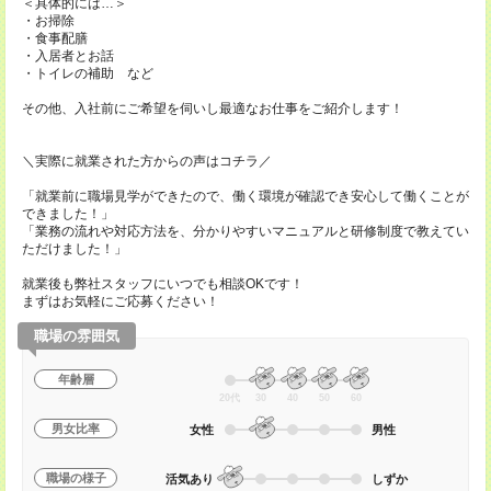
＜具体的には…＞
・お掃除
・食事配膳
・入居者とお話
・トイレの補助 など
その他、入社前にご希望を伺いし最適なお仕事をご紹介します！
＼実際に就業された方からの声はコチラ／
「就業前に職場見学ができたので、働く環境が確認でき安心して働くことが
できました！」
「業務の流れや対応方法を、分かりやすいマニュアルと研修制度で教えてい
ただけました！」
就業後も弊社スタッフにいつでも相談OKです！
まずはお気軽にご応募ください！
職場の雰囲気
年齢層
20代
30
40
50
60
男女比率
女性
男性
職場の様子
活気あり
しずか