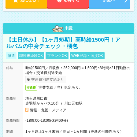
気になる！
応募する
詳細へ
未読
【土日休み】【1ヶ月短期】高時給1500円！ア
ルバムの中身チェック・梱包
派遣
職種未経験OK
ブランクOK
WEB登録・面接OK
時給1500円／月収例：252,000円＝1,500円×8時間×21日勤務の
給与
場合＋交通費別途支給
交通費別途支給あり
実費支給／当社規定あり。
交通費
埼玉県川口市
勤務地
赤羽駅からバス10分
/
川口元郷駅
情報・出版・メディア
(1)09:00-18:00(休憩60分)
勤務時間
1ヶ月以上3ヶ月未満／即日～1ヵ月間（更新の可能性あり）
期間