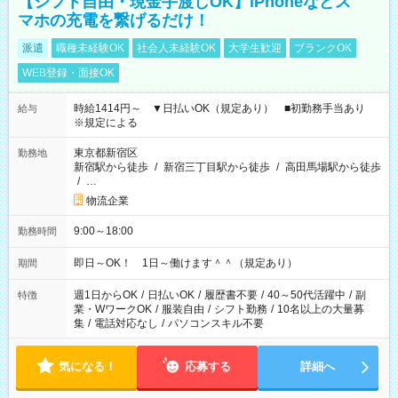
【シフト自由・現金手渡しOK】iPhoneなどス
マホの充電を繋げるだけ！
派遣
職種未経験OK
社会人未経験OK
大学生歓迎
ブランクOK
WEB登録・面接OK
時給1414円～ ▼日払いOK（規定あり） ■初勤務手当あり
給与
※規定による
東京都新宿区
勤務地
新宿駅から徒歩
/
新宿三丁目駅から徒歩
/
高田馬場駅から徒歩
/
…
物流企業
9:00～18:00
勤務時間
即日～OK！ 1日～働けます＾＾（規定あり）
期間
週1日からOK
/
日払いOK
/
履歴書不要
/
40～50代活躍中
/
副
特徴
業・WワークOK
/
服装自由
/
シフト勤務
/
10名以上の大量募
集
/
電話対応なし
/
パソコンスキル不要
気になる！
応募する
詳細へ