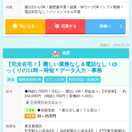
週1日からOK
/
履歴書不要
/
副業・WワークOK
/
シフト勤務
/
特徴
電話対応なし
/
パソコンスキル不要
気になる！
応募する
詳細へ
掲載日：2026.07.29
未読
【完全在宅！】難しい業務なし＆電話なし！ゆ
っくりの11時～時短＊データ入力・事務
派遣
職種未経験OK
ブランクOK
WEB登録・面接OK
◆時給1,700円＊日払い・週払いOK＊昇給あり♪【月収例】 ・約
給与
204,000円 （時給1,700円 × 実働6h × 20日）
交通費別途支給あり
◆全額支給 ＊家が少し遠くても安心！
交通費
20～25万円
月収例
東京都港区
勤務地
竹芝駅から徒歩2分
/
浜松町駅から徒歩4分
/
大門(東京都)駅か