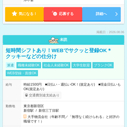
ル不要
気になる！
応募する
詳細へ
掲載日：2026.08.06
未読
短時間シフトあり！WEBでサクッと登録OK＊
クッキーなどの仕分け
派遣
職種未経験OK
社会人未経験OK
大学生歓迎
ブランクOK
WEB登録・面接OK
時給1500円 ■日払い・週払いOK！(規定あり) ■現金日払いも
給与
OK(規定あり)
交通費別途支給あり
東京都新宿区
勤務地
新宿駅
/
新宿三丁目駅
大手物流会社（年齢不問／「無理なく続けられる」と好評の
職場です！）