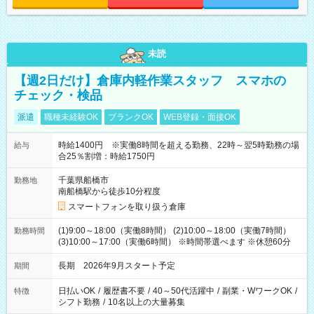
未読
【週2日だけ】倉庫内軽作業スタッフ スマホの
チェック・検品
派遣
職種未経験OK
ブランクOK
WEB登録・面接OK
時給1400円 ※実働8時間を超える勤務、22時～翌5時勤務の場
給与
合25％割増：時給1750円
千葉県船橋市
勤務地
南船橋駅から徒歩10分程度
スマートフォンを取り扱う倉庫
(1)9:00～18:00（実働8時間） (2)10:00～18:00（実働7時間）
勤務時間
(3)10:00～17:00（実働6時間） ※時間帯選べます ※休憩60分
長期 2026年9月スタート予定
期間
日払いOK
/
履歴書不要
/
40～50代活躍中
/
副業・WワークOK
/
特徴
シフト勤務
/
10名以上の大量募集