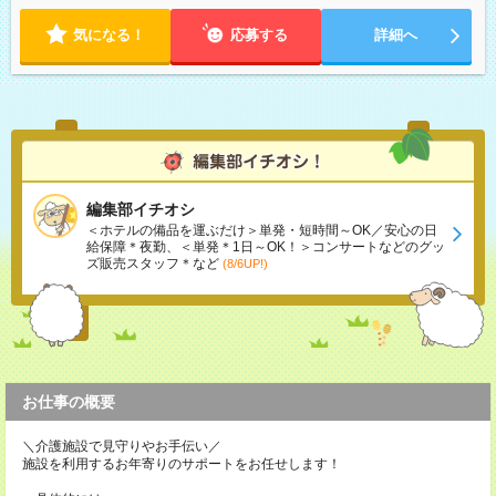
気になる！
応募する
詳細へ
編集部イチオシ
＜ホテルの備品を運ぶだけ＞単発・短時間～OK／安心の日
給保障＊夜勤、＜単発＊1日～OK！＞コンサートなどのグッ
ズ販売スタッフ＊など
(8/6UP!)
お仕事の概要
＼介護施設で見守りやお手伝い／
施設を利用するお年寄りのサポートをお任せします！