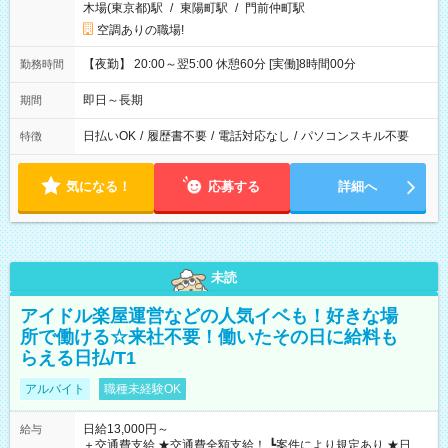
木場(東京都)駅
/
東陽町駅
/
門前仲町駅
空調ありの職場!
【夜勤】 20:00～翌5:00 休憩60分 [実働]8時間00分
勤務時間
即日～長期
期間
日払いOK
/
履歴書不要
/
電話対応なし
/
パソコンスキル不要
特徴
気になる！
応募する
詳細へ
未読
アイドル楽屋運営などの人気イベも！好きな場
所で働ける☆来社不要！働いたその日に給料も
らえる日払/T1
アルバイト
職種未経験OK
日給13,000円～
給与
＋交通費支給 ★交通費全額支給！ ┗案件により規定あり ★日払