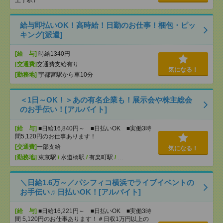
王子駅）
給与即払いOK！高時給！日勤のお仕事！梱包・ピッ
キング[派遣]
[給 与]
時給1340円
[交通費]
交通費支給有り
気になる！
[勤務地]
宇都宮駅から車10分
＜1日～OK！＞あの有名企業も！展示会や株主総会
のお手伝い！[アルバイト]
[給 与]
■日給16,840円～ ■日払いOK ■実働3時
間5,120円のお仕事あります！
[交通費]
一部支給
気になる！
[勤務地]
東京駅
/
水道橋駅
/
有楽町駅
/
…
＼日給1.6万～／パシフィコ横浜でライブイベントの
お手伝い♬日払いOK！[アルバイト]
[給 与]
■日給16,221円～ ■日払いOK ■実働3時
間 5,120円のお仕事あります！＃日収1万円以上の