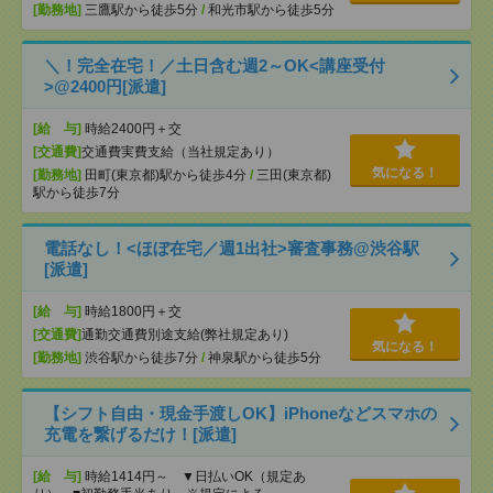
[勤務地]
三鷹駅から徒歩5分
/
和光市駅から徒歩5分
＼！完全在宅！／土日含む週2～OK<講座受付
>@2400円[派遣]
[給 与]
時給2400円＋交
[交通費]
交通費実費支給（当社規定あり）
気になる！
[勤務地]
田町(東京都)駅から徒歩4分
/
三田(東京都)
駅から徒歩7分
電話なし！<ほぼ在宅／週1出社>審査事務@渋谷駅
[派遣]
[給 与]
時給1800円＋交
[交通費]
通勤交通費別途支給(弊社規定あり)
気になる！
[勤務地]
渋谷駅から徒歩7分
/
神泉駅から徒歩5分
【シフト自由・現金手渡しOK】iPhoneなどスマホの
充電を繋げるだけ！[派遣]
[給 与]
時給1414円～ ▼日払いOK（規定あ