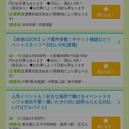
円のお仕事もあります ◆日払い・週払いOK！
（規定あり）◆お仕事によって日給も異なります
[交通費]
交通費別途支給あり(勤務地により異なりま
気になる！
す)
[勤務地]
吉祥寺駅
/
武蔵境駅
【単発1日OK】レア案件多数！チケット確認などイ
ベントスタッフ＊日払いOK[派遣]
[給 与]
日給1万5000円～※実働5時間で日給7000
円のお仕事もあります ◆日払い・週払いOK！
（規定あり）◆お仕事によって日給も異なります
[交通費]
交通費別途支給あり(勤務地により異なりま
気になる！
す)
[勤務地]
中野(東京都)駅
/
中野坂上駅
/
東中野駅
/
…
人気イベントも！好きな場所で働けるイベントスタ
ッフ☆来社不要！働いたその日に給料もらえる日払
い/T1[アルバイト]
[給 与]
日給13,000円～
[勤務地]
東京都八王子市明神町（最寄り駅：京王八
気になる！