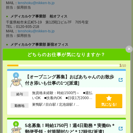
MAIL：
tenshoku@nikken-ts.jp
担当：採用担当
メディカルケア事業部 柏オフィス
千葉県柏市末広町5-19 第12関口ビル7F 705号室
TEL：0120-935-218
MAIL：
tenshoku@nikken-ts.jp
担当：採用担当
メディカルケア事業部 新宿オフィス
×
東京都新宿区新宿2-3-10 新宿御苑ビル6階
どちらのお仕事が気になりますか？
TEL：0120-457-235
MAIL：
tenshoku@nikken-ts.jp
担当：採用担当
1
/10
メディカルケア事業部 立川事業所
【オープニング募集】おばあちゃんのお散歩
東京都立川市錦町1-12-14
付き添いも仕事の1つ[派遣]
TEL：0120-934-200
MAIL：
tenshoku@nikken-ts.jp
担当：採用担当
無資格未経験：時給1500円～ ■週払
給与
いOK ■扶養内OK ■日収1万2000円
メディカルケア事業部 町田オフィス
以上
巣鴨駅 / 目白駅 / 北池袋駅 / …
気になる!
勤務地
東京都町田市森野1-7-23 大樹生命町田ビル6F
TEL：0120-453-285
MAIL：
tenshoku@nikken-ts.jp
担当：採用担当
5名募集！時給1750円！週4日勤務＊実働6h＊
メディカルケア事業部 横浜オフィス
郵便受領・封筒開封など＊17時迄[派遣]