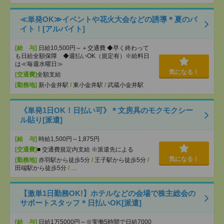
≪単発OK≫イベントや花火大会などの誘導＊夏のバ
イト！[アルバイト]
[給 与]
日給10,500円～＋交通費 ◆早く終わって
も日給全額保障 ◆週払いOK（規定有）※給料日
は≪毎週水曜日≫
気になる！
[交通費]
全額支給
[勤務地]
新小金井駅
/
東小金井駅
/
武蔵小金井駅
《単発1日OK！日払い可》＊文房具のモクモクシー
ル貼り[派遣]
[給 与]
時給1,500円～1,875円
[交通費]
■ 交通費規定内支給 ※派遣先による
気になる！
[勤務地]
赤羽駅から徒歩5分
/
王子駅から徒歩5分
/
田端駅から徒歩5分
/
…
【激単1日勤務OK!】ホテルなどの会場で株主総会の
サポートスタッフ＊日払いOK[派遣]
[給 与]
日給1万5000円～※実働5時間で日給7000