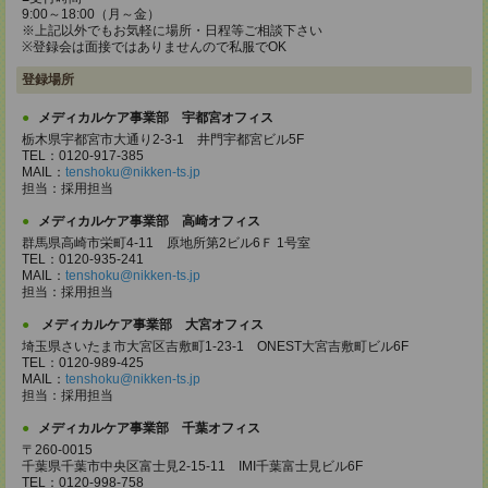
9:00～18:00（月～金）
※上記以外でもお気軽に場所・日程等ご相談下さい
※登録会は面接ではありませんので私服でOK
登録場所
メディカルケア事業部 宇都宮オフィス
栃木県宇都宮市大通り2-3-1 井門宇都宮ビル5F
TEL：0120-917-385
MAIL：
tenshoku@nikken-ts.jp
担当：採用担当
メディカルケア事業部 高崎オフィス
群馬県高崎市栄町4-11 原地所第2ビル6Ｆ 1号室
TEL：0120-935-241
MAIL：
tenshoku@nikken-ts.jp
担当：採用担当
メディカルケア事業部 大宮オフィス
埼玉県さいたま市大宮区吉敷町1-23-1 ONEST大宮吉敷町ビル6F
TEL：0120-989-425
MAIL：
tenshoku@nikken-ts.jp
担当：採用担当
メディカルケア事業部 千葉オフィス
〒260-0015
千葉県千葉市中央区富士見2-15-11 IMI千葉富士見ビル6F
TEL：0120-998-758