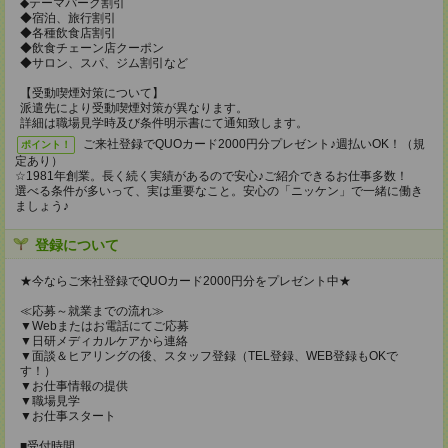
◆テーマパーク割引
◆宿泊、旅行割引
◆各種飲食店割引
◆飲食チェーン店クーポン
◆サロン、スパ、ジム割引など
【受動喫煙対策について】
派遣先により受動喫煙対策が異なります。
詳細は職場見学時及び条件明示書にて通知致します。
ご来社登録でQUOカード2000円分プレゼント♪週払いOK！（規
ポイント！
定あり）
☆1981年創業。長く続く実績があるので安心♪ご紹介できるお仕事多数！
選べる条件が多いって、実は重要なこと。安心の「ニッケン」で一緒に働き
ましょう♪
登録について
★今ならご来社登録でQUOカード2000円分をプレゼント中★
≪応募～就業までの流れ≫
▼Webまたはお電話にてご応募
▼日研メディカルケアから連絡
▼面談＆ヒアリングの後、スタッフ登録（TEL登録、WEB登録もOKで
す！）
▼お仕事情報の提供
▼職場見学
▼お仕事スタート
■受付時間