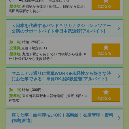
り） ■初勤務手当あり ※規定による
[勤務地]
新宿駅から徒歩
/
新宿三丁目駅から徒歩
/
気になる！
高田馬場駅から徒歩
/
…
＜日本を代表するバンド＊サカナクション＞ツアー
公演のサポートバイト＠日本武道館[アルバイト]
[給 与]
時給1250円～
[交通費]
支給（規定有り）
気になる！
[勤務地]
九段下駅から徒歩5分
/
竹橋駅から徒歩10
分
/
神保町駅から徒歩15分
/
…
マニュアル通りに簡単WORK◆未経験から好きな時
にお仕事できる！単発OK◎試験監督[アルバイト]
[給 与]
時給1,300円～
[勤務地]
東京都武蔵野市吉祥寺南町（最寄り駅：吉
気になる！
祥寺駅）
座り仕事！給与即払いOK！高時給！在庫管理・資料
作成[派遣]