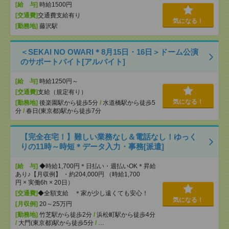
[給 与]
時給1500円
[交通費]
交通費支給有り
気になる！
[勤務地]
藤沢駅
＜SEKAI NO OWARI＊8月15日・16日＞ドーム公演
のサポートバイト[アルバイト]
[給 与]
時給1250円～
[交通費]
支給（規定有り）
気になる！
[勤務地]
後楽園駅から徒歩5分
/
水道橋駅から徒歩5
分
/
春日(東京都)駅から徒歩7分
【完全在宅！】難しい業務なし＆電話なし！ゆっく
りの11時～時短＊データ入力・事務[派遣]
[給 与]
◆時給1,700円＊日払い・週払いOK＊昇給
あり♪【月収例】 ・約204,000円 （時給1,700
円 × 実働6h × 20日）
[交通費]
◆全額支給 ＊家が少し遠くても安心！
気になる！
[月収例]
20～25万円
[勤務地]
竹芝駅から徒歩2分
/
浜松町駅から徒歩4分
/
大門(東京都)駅から徒歩5分
/
…