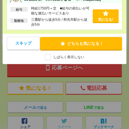
神奈川県横浜市保土ケ谷区神戸町134 横浜ビジネスパークサウスタワー
2F B区画
時給1750円＋交 ■給与の前払いが可
給与
TEL：0120-901-799
能な速払いサービスあり
MAIL：
tenshoku@nikken-ts.jp
担当：採用担当
三鷹駅から徒歩5分 / 和光市駅から徒
気になる!
勤務地
歩5分
登録交通費
★今ならご来社登録でQUOカード2000円分をプレゼント中★
スキップ
どちらも気になる！
しばらく表示しない
応募ページへ
気になる！
電話応募
メール
LINE
で送る
で送る
シェア
ツイート
ブックマーク