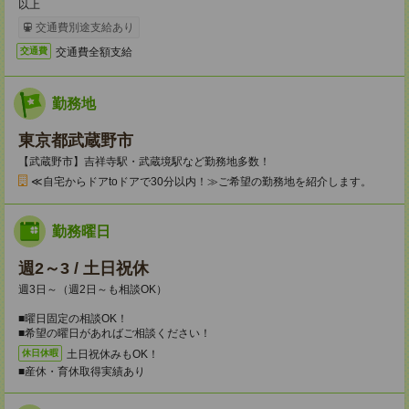
以上
交通費別途支給あり
交通費全額支給
交通費
勤務地
東京都武蔵野市
【武蔵野市】吉祥寺駅・武蔵境駅など勤務地多数！
≪自宅からドアtoドアで30分以内！≫ご希望の勤務地を紹介します。
勤務曜日
週2～3 / 土日祝休
週3日～（週2日～も相談OK）
■曜日固定の相談OK！
■希望の曜日があればご相談ください！
土日祝休みもOK！
休日休暇
■産休・育休取得実績あり