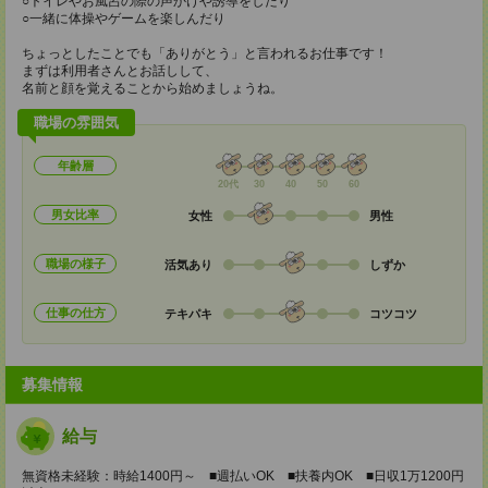
○トイレやお風呂の際の声かけや誘導をしたり
○一緒に体操やゲームを楽しんだり
ちょっとしたことでも「ありがとう」と言われるお仕事です！
まずは利用者さんとお話しして、
名前と顔を覚えることから始めましょうね。
職場の雰囲気
年齢層
20代
30
40
50
60
男女比率
女性
男性
職場の様子
活気あり
しずか
仕事の仕方
テキパキ
コツコツ
募集情報
給与
無資格未経験：時給1400円～ ■週払いOK ■扶養内OK ■日収1万1200円