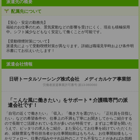
派遣先の概要
配属先について
【安心・安定の勤務先】
福祉のお仕事のため、景気変動などの影響を受けにくく、現在も積極採用
中。シフト減少などもなく安定して働くことが可能です。
【受動喫煙対策について】
派遣先によって受動喫煙対策が異なります。詳細は職場見学時および条件明
示書にてお伝えいたします！
派遣会社情報
日研トータルソーシング株式会社 メディカルケア事業部
労働者派遣事業許可番号:派13-060060
「こんな風に働きたい」をサポート＊介護職専門の派
遣会社です！
「自宅の近くで働きたい」「収入」「働き方を選びたい」「正社員を目指し
たい」などの希望条件や、仕事上の不満も丁寧にお聞きしてからご紹介する
ので長期でご活躍されている方が多いのが特長です。まずはご希望を聞いた
うえで、ピッタリの求人をご紹介。また安心してお仕事を続けていただくた
め、経験豊富な専任担当者がお仕事開始前はもちろん、お仕事開始後もしっ
かりフォロー。仕事の悩みやそれ以外のことでも不安なことがあればお気軽