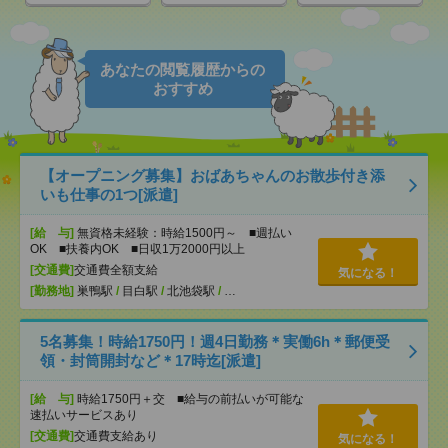
あなたの閲覧履歴からの
おすすめ
【オープニング募集】おばあちゃんのお散歩付き添
いも仕事の1つ[派遣]
[給 与]
無資格未経験：時給1500円～ ■週払い
OK ■扶養内OK ■日収1万2000円以上
[交通費]
交通費全額支給
気になる！
[勤務地]
巣鴨駅
/
目白駅
/
北池袋駅
/
…
5名募集！時給1750円！週4日勤務＊実働6h＊郵便受
領・封筒開封など＊17時迄[派遣]
[給 与]
時給1750円＋交 ■給与の前払いが可能な
速払いサービスあり
[交通費]
交通費支給あり
気になる！