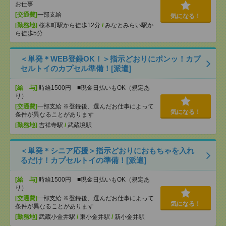
お仕事
[交通費]
一部支給
気になる！
[勤務地]
桜木町駅から徒歩12分
/
みなとみらい駅か
ら徒歩5分
＜単発＊WEB登録OK！＞指示どおりにポンッ！カプ
セルトイのカプセル準備！[派遣]
[給 与]
時給1500円 ■現金日払いもOK（規定あ
り）
[交通費]
一部支給 ※登録後、選んだお仕事によって
気になる！
条件が異なることがあります
[勤務地]
吉祥寺駅
/
武蔵境駅
＜単発＊シニア応援＞指示どおりにおもちゃを入れ
るだけ！カプセルトイの準備！[派遣]
[給 与]
時給1500円 ■現金日払いもOK（規定あ
り）
[交通費]
一部支給 ※登録後、選んだお仕事によって
気になる！
条件が異なることがあります
[勤務地]
武蔵小金井駅
/
東小金井駅
/
新小金井駅