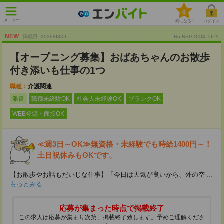
0
メニュー
気になる！
ログイン
NEW
掲載日 :2026
/
08
/
06
No.NSGTC04_OP9
【オープニング募集】おばあちゃんのお散歩
付き添いも仕事の1つ
職種：
介護関連
派遣
職種未経験OK
社会人未経験OK
ブランクOK
WEB登録・面接OK
≪週3日～OK≫無資格・未経験でも時給1400円～！
土日祝休みもOKです。
【お散歩やお話もだいじな仕事】「今日は天気が良いから、外の空
...
もっとみる
応募が集まった時点で掲載終了
この求人は応募が集まり次第、掲載終了致します。予めご理解くださ