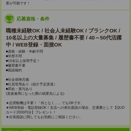
業が可能です！
応募資格・条件
職種未経験OK / 社会人未経験OK / ブランクOK /
10名以上の大量募集 / 履歴書不要 / 40～50代活躍
中 / WEB登録・面接OK
■資格・経験・年齢不問
■学歴不問
■10名以上採用予定！
■履歴書不要
■面談確約
■社会保険完備
■社員登用あり（紹介予定派遣）
■昇給・賞与あり
(直接雇用になった際の就業先による)
★志望動機は不要！「何となく…」でもOKです。
★WEB登録・電話登録OK！支店への来社面談の場合、交通費として【QUO
カード2000円分】プレゼント！
★出張面談に関してもお気軽にご相談ください。