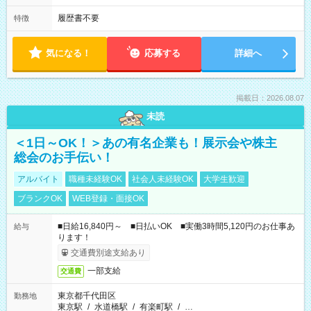
履歴書不要
特徴
気になる！
応募する
詳細へ
掲載日：2026.08.07
未読
＜1日～OK！＞あの有名企業も！展示会や株主
総会のお手伝い！
アルバイト
職種未経験OK
社会人未経験OK
大学生歓迎
ブランクOK
WEB登録・面接OK
■日給16,840円～ ■日払いOK ■実働3時間5,120円のお仕事あ
給与
ります！
交通費別途支給あり
一部支給
交通費
東京都千代田区
勤務地
東京駅
/
水道橋駅
/
有楽町駅
/
…