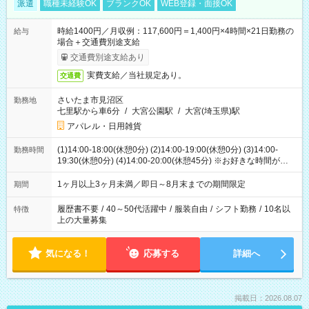
派遣
職種未経験OK
ブランクOK
WEB登録・面接OK
時給1400円／月収例：117,600円＝1,400円×4時間×21日勤務の
給与
場合＋交通費別途支給
交通費別途支給あり
実費支給／当社規定あり。
交通費
さいたま市見沼区
勤務地
七里駅から車6分
/
大宮公園駅
/
大宮(埼玉県)駅
アパレル・日用雑貨
(1)14:00-18:00(休憩0分) (2)14:00-19:00(休憩0分) (3)14:00-
勤務時間
19:30(休憩0分) (4)14:00-20:00(休憩45分) ※お好きな時間が選べ
ます
1ヶ月以上3ヶ月未満／即日～8月末までの期間限定
期間
履歴書不要
/
40～50代活躍中
/
服装自由
/
シフト勤務
/
10名以
特徴
上の大量募集
気になる！
応募する
詳細へ
掲載日：2026.08.07