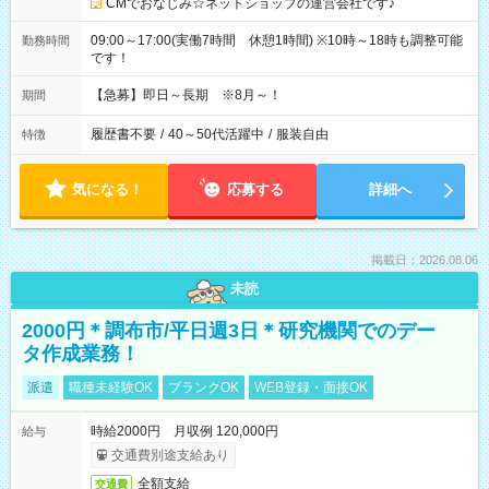
CMでおなじみ☆ネットショップの運営会社です♪
09:00～17:00(実働7時間 休憩1時間) ※10時～18時も調整可能
勤務時間
です！
【急募】即日～長期 ※8月～！
期間
履歴書不要
/
40～50代活躍中
/
服装自由
特徴
気になる！
応募する
詳細へ
掲載日：2026.08.06
未読
2000円＊調布市/平日週3日＊研究機関でのデー
タ作成業務！
派遣
職種未経験OK
ブランクOK
WEB登録・面接OK
時給2000円 月収例 120,000円
給与
交通費別途支給あり
全額支給
交通費