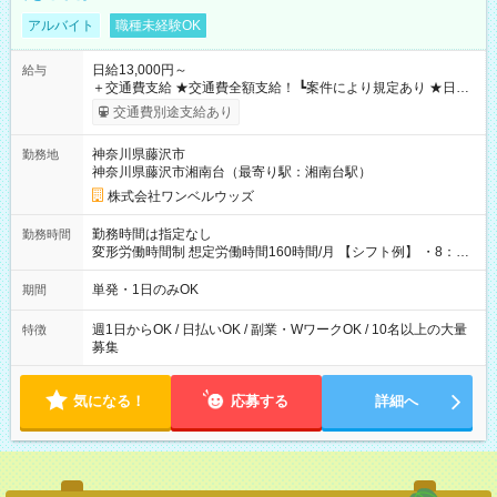
アルバイト
職種未経験OK
日給13,000円～
給与
＋交通費支給 ★交通費全額支給！ ┗案件により規定あり ★日払
いOK！（規定あり） ┗働いたその日に現金GET♪ お仕事後はコ
交通費別途支給あり
ンビニATMから 日払い分を引き落とせます！ 【試用期間】試
用期間なし
神奈川県藤沢市
勤務地
神奈川県藤沢市湘南台（最寄り駅：湘南台駅）
株式会社ワンベルウッズ
勤務時間は指定なし
勤務時間
変形労働時間制 想定労働時間160時間/月 【シフト例】 ・8：00
～21：00
単発・1日のみOK
期間
週1日からOK / 日払いOK / 副業・WワークOK / 10名以上の大量
特徴
募集
気になる！
応募する
詳細へ