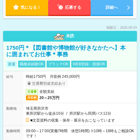
気になる！
応募する
詳細へ
掲載日：2026.08.03
未読
1750円＊【図書館や博物館が好きなかたへ】本
に囲まれてお仕事＊事務
派遣
職種未経験OK
ブランクOK
WEB登録・面接OK
時給1750円 月収例 245,000円
給与
交通費別途支給あり
全額支給
交通費
20～25万円
月収例
埼玉県所沢市
勤務地
東所沢駅から徒歩10分
/
所沢駅から民間バス12分
■文芸資料の収集・保存・展示をおこなっています
09:00～17:00(実働7時間 休憩1時間) ※10時～18時もご相談OK
勤務時間
です！