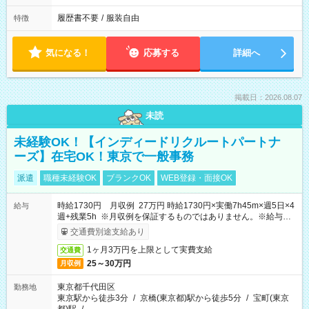
履歴書不要
/
服装自由
特徴
気になる！
応募する
詳細へ
掲載日：2026.08.07
未読
未経験OK！【インディードリクルートパートナ
ーズ】在宅OK！東京で一般事務
派遣
職種未経験OK
ブランクOK
WEB登録・面接OK
時給1730円 月収例 27万円 時給1730円×実働7h45m×週5日×4
給与
週+残業5h ※月収例を保証するものではありません。※給与即
受取りサービス利用可（利用条件有）
交通費別途支給あり
1ヶ月3万円を上限として実費支給
交通費
25～30万円
月収例
東京都千代田区
勤務地
東京駅から徒歩3分
/
京橋(東京都)駅から徒歩5分
/
宝町(東京