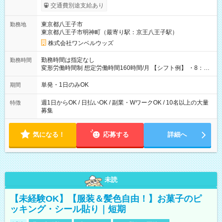
いOK！（規定あり） ┗働いたその日に現金GET♪ お仕事後はコ
交通費別途支給あり
ンビニATMから 日払い分を引き落とせます！ 【試用期間】試
用期間なし
東京都八王子市
勤務地
東京都八王子市明神町（最寄り駅：京王八王子駅）
株式会社ワンベルウッズ
勤務時間は指定なし
勤務時間
変形労働時間制 想定労働時間160時間/月 【シフト例】 ・8：00
～21：00
単発・1日のみOK
期間
週1日からOK / 日払いOK / 副業・WワークOK / 10名以上の大量
特徴
募集
気になる！
応募する
詳細へ
未読
【未経験OK】【服装＆髪色自由！】お菓子のピ
ッキング・シール貼り｜短期