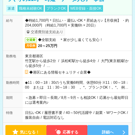
派遣
職種未経験OK
ブランクOK
WEB登録・面接OK
◆時給1,700円＊日払い・週払いOK＊昇給あり♪【月収例】 ・約
給与
204,000円 （時給1,700円 × 実働6h × 20日）
交通費別途支給あり
◆全額支給 ＊家が少し遠くても安心！
交通費
20～25万円
月収例
東京都港区
勤務地
竹芝駅から徒歩2分
/
浜松町駅から徒歩4分
/
大門(東京都)駅か
ら徒歩5分
/
…
◆港区にある情報セキュリティ企業◆
◆11：00～18：30のうち実働6時間、休憩60分 ※11：00～18：
勤務時間
00 または 11：30～18：30 。*。ブランクOK！。*。 例え
ば前職が、 在宅/財団法人/事務/コールセンター/受付/販売/カフェ
スタッフ スイーツ販売/ホテルフロント/化粧品販売/など 様々な
＜急募＞即日～長期／8月～9月～も相談OK！応募から最短即日
期間
業界から入社して活躍されています♪
には選考案内♪
日払いOK
/
履歴書不要
/
40～50代活躍中
/
副業・WワークOK
/
特徴
服装自由
/
電話対応なし
気になる！
応募する
詳細へ