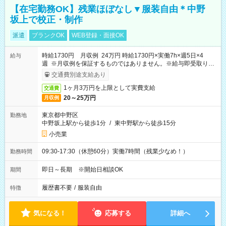
【在宅勤務OK】残業ほぼなし▼服装自由＊中野
坂上で校正・制作
派遣
ブランクOK
WEB登録・面接OK
時給1730円 月収例 24万円 時給1730円×実働7h×週5日×4
給与
週 ※月収例を保証するものではありません。※給与即受取りサ
ービス利用可（利用条件有）
交通費別途支給あり
1ヶ月3万円を上限として実費支給
交通費
20～25万円
月収例
東京都中野区
勤務地
中野坂上駅から徒歩1分
/
東中野駅から徒歩15分
小売業
09:30-17:30（休憩60分）実働7時間（残業少なめ！）
勤務時間
即日～長期 ※開始日相談OK
期間
履歴書不要
/
服装自由
特徴
気になる！
応募する
詳細へ