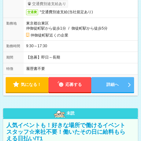
交通費別途支給あり
*交通費別途支給(当社規定あり)
交通費
東京都台東区
勤務地
仲御徒町駅から徒歩1分
/
御徒町駅から徒歩5分
仲御徒町駅近くの企業
9:30～17:30
勤務時間
【急募】即日～長期
期間
履歴書不要
特徴
気になる！
応募する
詳細へ
未読
人気イベントも！好きな場所で働けるイベント
スタッフ☆来社不要！働いたその日に給料もら
える日払い/T1