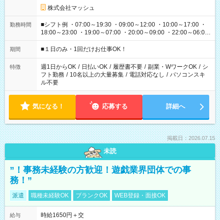
株式会社マッシュ
■シフト例 ・07:00～19:30 ・09:00～12:00 ・10:00～17:00 ・
勤務時間
18:00～23:00 ・19:00～07:00 ・20:00～09:00 ・22:00～06:00
etc ★最短で3時間で5,120円のお仕事から 15時間で2万円近く稼
げるお仕事も！ ご希望のお時間に合わせてご紹介！ ※シフトは
■１日のみ・1回だけお仕事OK！
期間
現場によって異なります。 ※勿論、休憩時間はあるのでご安心
ください！
週1日からOK
/
日払いOK
/
履歴書不要
/
副業・WワークOK
/
シ
特徴
フト勤務
/
10名以上の大量募集
/
電話対応なし
/
パソコンスキ
ル不要
気になる！
応募する
詳細へ
掲載日：2026.07.15
未読
”！事務未経験の方歓迎！遊戯業界団体での事
務！”
派遣
職種未経験OK
ブランクOK
WEB登録・面接OK
時給1650円＋交
給与