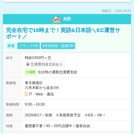
掲載日：2026.08.05
未読
完全在宅で16時まで！英語&日本語＼EC運営サ
ポート／
派遣
ブランクOK
WEB登録・面接OK
時給2450円＋交
給与
交通費別途支給あり
出社時の通勤交通費支給
交通費
東京都港区
勤務地
六本木駅から徒歩3分
IT・Web・通信
9:00～16:00
勤務時間
2026/8/17～長期 ※長期更新予定 ※8月～OK！
期間
履歴書不要
/
40～50代活躍中
/
服装自由
特徴