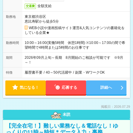
全額支給
交通費
東京都渋谷区
勤務地
恵比寿駅から徒歩5分
WEB小説や漫画投稿サイト運営&人気コンテンツの書籍化を
している企業★
10:00～16:00(実働5時間 休憩1時間) ※10:00～17:00の間で希
勤務時間
望時間で4時間または5時間のお仕事です
2026年09月上旬～長期 8月開始のご相談が可能です ※9月
期間
～！
履歴書不要
/
40～50代活躍中
/
副業・WワークOK
特徴
気になる！
応募する
詳細へ
掲載日：2026.07.29
未読
【完全在宅！】難しい業務なし＆電話なし！ゆ
っくりの11時～時短＊データ入力・事務