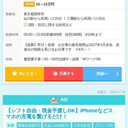
10～15万円
月収例
東京都調布市
勤務地
仙川駅から民間バス20分
/
三鷹駅から民間バス20分
消防・防災に関する財団法人
09:00～15:00(実働5時間 休憩1時間) #15時まで
勤務時間
【急募】即日～長期 お仕事の最長期間は2027年3月末迄 派
期間
遣法の制限を受けるお仕事です ※8月～！
履歴書不要
/
40～50代活躍中
/
副業・WワークOK
特徴
気になる！
応募する
詳細へ
掲載日：2026.07.30
未読
【シフト自由・現金手渡しOK】iPhoneなどス
マホの充電を繋げるだけ！
派遣
職種未経験OK
社会人未経験OK
大学生歓迎
ブランクOK