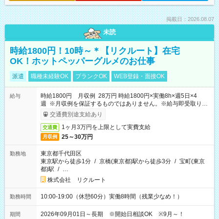
掲載日：2026.08.07
未読
時給1800円！10時～＊【リクルート】在宅
OK！ホットペッパーグルメのお仕事
派遣
職種未経験OK
ブランクOK
WEB登録・面接OK
時給1800円 月収例 28万円 時給1800円×実働8h×週5日×4
給与
週 ※月収例を保証するものではありません。※給与即受取りサ
ービス利用可（利用条件有）
交通費別途支給あり
1ヶ月3万円を上限として実費支給
交通費
25～30万円
月収例
東京都千代田区
勤務地
東京駅から徒歩1分
/
京橋(東京都)駅から徒歩3分
/
宝町(東京
都)駅
/
…
株式会社 リクルート
10:00-19:00（休憩60分）実働8時間（残業少なめ！）
勤務時間
2026年09月01日～長期 ※開始日相談OK ※9月～！
期間