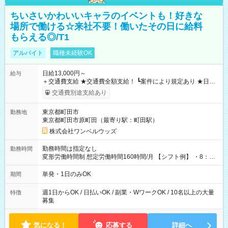
ちいさいかわいいキャラのイベントも！好きな
場所で働ける☆来社不要！働いたその日に給料
もらえる◎/T1
アルバイト
職種未経験OK
日給13,000円～
給与
＋交通費支給 ★交通費全額支給！ ┗案件により規定あり ★日払
いOK！（規定あり） ┗働いたその日に現金GET♪ お仕事後はコ
交通費別途支給あり
ンビニATMから 日払い分を引き落とせます！ 【試用期間】試
用期間なし
東京都町田市
勤務地
東京都町田市原町田（最寄り駅：町田駅）
株式会社ワンベルウッズ
勤務時間は指定なし
勤務時間
変形労働時間制 想定労働時間160時間/月 【シフト例】 ・8：00
～21：00
単発・1日のみOK
期間
週1日からOK / 日払いOK / 副業・WワークOK / 10名以上の大量
特徴
募集
気になる！
応募する
詳細へ