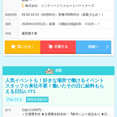
都)駅
/
…
株式会社 インディードリクルートパートナーズ
09:30-18:15（休憩60分）実働7時間45分（残業少なめ！）
勤務時間
2026年10月01日～長期 ※開始日相談OK ※10月～！
期間
履歴書不要
特徴
気になる！
応募する
詳細へ
未読
人気イベントも！好きな場所で働けるイベント
スタッフ☆来社不要！働いたその日に給料もら
える日払い/T1
アルバイト
職種未経験OK
日給13,000円～
給与
＋交通費支給 ★交通費全額支給！ ┗案件により規定あり ★日払