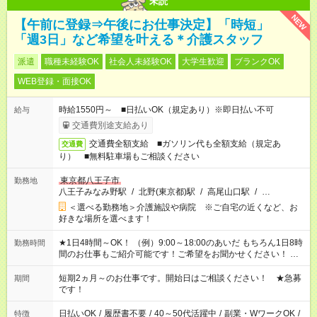
未読
NEW
【午前に登録⇒午後にお仕事決定】「時短」
「週3日」など希望を叶える＊介護スタッフ
派遣
職種未経験OK
社会人未経験OK
大学生歓迎
ブランクOK
WEB登録・面接OK
時給1550円～ ■日払いOK（規定あり）※即日払い不可
給与
交通費別途支給あり
交通費全額支給 ■ガソリン代も全額支給（規定あ
交通費
り） ■無料駐車場もご相談ください
東京都八王子市
勤務地
八王子みなみ野駅
/
北野(東京都)駅
/
高尾山口駅
/
…
＜選べる勤務地＞介護施設や病院 ※ご自宅の近くなど、お
好きな場所を選べます！
★1日4時間～OK！ （例）9:00～18:00のあいだ もちろん1日8時
勤務時間
間のお仕事もご紹介可能です！ご希望をお聞かせください！ ※
週最低15時間以上の勤務が必要です
短期2ヵ月～のお仕事です。開始日はご相談ください！ ★急募
期間
です！
日払いOK
/
履歴書不要
/
40～50代活躍中
/
副業・WワークOK
/
特徴