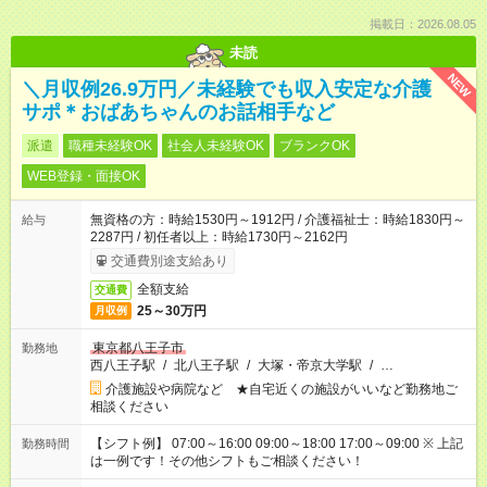
掲載日：2026.08.05
未読
NEW
＼月収例26.9万円／未経験でも収入安定な介護
サポ＊おばあちゃんのお話相手など
派遣
職種未経験OK
社会人未経験OK
ブランクOK
WEB登録・面接OK
無資格の方：時給1530円～1912円 / 介護福祉士：時給1830円～
給与
2287円 / 初任者以上：時給1730円～2162円
交通費別途支給あり
全額支給
交通費
25～30万円
月収例
東京都八王子市
勤務地
西八王子駅
/
北八王子駅
/
大塚・帝京大学駅
/
…
介護施設や病院など ★自宅近くの施設がいいなど勤務地ご
相談ください
【シフト例】 07:00～16:00 09:00～18:00 17:00～09:00 ※ 上記
勤務時間
は一例です！その他シフトもご相談ください！