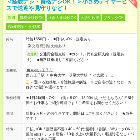
NEW
＜経験ナシ・資格ナシOK！＞小さめデイサービ
スで送迎や見守りなど！
派遣
職種未経験OK
社会人未経験OK
大学生歓迎
ブランクOK
WEB登録・面接OK
時給1550円～ ■日払いOK（規定あり）
給与
交通費別途支給あり
交通費全額支給 ■ガソリン代も全額支給（規定あ
交通費
り） ■無料駐車場もご相談ください
東京都八王子市
勤務地
西八王子駅
/
中央大学・明星大学駅
/
小宮駅
/
…
＜選べる勤務地＞介護施設や病院 ※ご自宅の近くなど、お
好きな場所を選べます！
★1日4時間～OK！ （例）9:00～18:00のあいだ もちろん1日8時
勤務時間
間のお仕事もご紹介可能です！ご希望をお聞かせください！ ★
家庭の都合でお休みが必要な場合も遠慮なくご相談ください。
※週最低15時間以上の勤務が必要です
短期2ヵ月～のお仕事です。開始日はご相談ください！ ★急募
期間
です！
日払いOK
/
履歴書不要
/
40～50代活躍中
/
副業・WワークOK
/
特徴
服装自由
/
シフト勤務
/
10名以上の大量募集
/
電話対応なし
/
パ
ソコンスキル不要