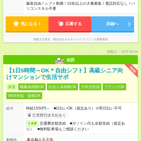
服装自由
/
シフト勤務
/
10名以上の大量募集
/
電話対応なし
/
パ
ソコンスキル不要
気になる！
応募する
詳細へ
掲載元企業名
株式会社ネオキャリア ナイス！介護事業部
掲載日：2026.08.06
未読
NEW
【1日5時間～OK＊自由シフト】高級シニア向
けマンションで生活サポ
派遣
職種未経験OK
社会人未経験OK
大学生歓迎
ブランクOK
WEB登録・面接OK
時給1550円～ ■日払いOK（規定あり）※即日払い不可
給与
交通費別途支給あり
交通費全額支給 ■ガソリン代も全額支給（規定あ
交通費
り） ■無料駐車場もご相談ください
東京都八王子市
勤務地