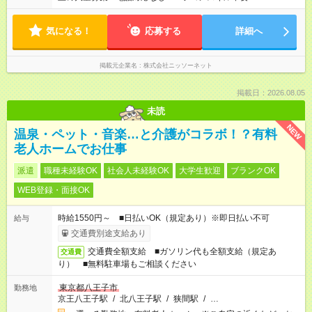
気になる！
応募する
詳細へ
掲載元企業名
株式会社ニッソーネット
掲載日：2026.08.05
未読
NEW
温泉・ペット・音楽…と介護がコラボ！？有料
老人ホームでお仕事
派遣
職種未経験OK
社会人未経験OK
大学生歓迎
ブランクOK
WEB登録・面接OK
時給1550円～ ■日払いOK（規定あり）※即日払い不可
給与
交通費別途支給あり
交通費全額支給 ■ガソリン代も全額支給（規定あ
交通費
り） ■無料駐車場もご相談ください
東京都八王子市
勤務地
京王八王子駅
/
北八王子駅
/
狭間駅
/
…