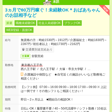
未読
NEW
3ヵ月で80万円稼ぐ！未経験OK＊おばあちゃん
のお話相手など
派遣
職種未経験OK
社会人未経験OK
ブランクOK
WEB登録・面接OK
無資格の方：時給1530円～1912円 / 介護福祉士：時給1830円～
給与
2287円 / 初任者以上：時給1730円～2162円
交通費別途支給あり
全額支給
交通費
東京都八王子市
勤務地
西八王子駅
/
北八王子駅
/
大塚・帝京大学駅
/
…
介護施設や病院など ★自宅近くの施設がいいなど勤務地ご
相談ください
【シフト例】 07:00～16:00 09:00～18:00 17:00～09:00 ※ 上記
勤務時間
は一例です！その他シフトもご相談ください！
即日～2ヶ月以上 ■開始日の相談OK！
期間
日払いOK
/
履歴書不要
/
40～50代活躍中
/
シフト勤務
/
10名以
特徴