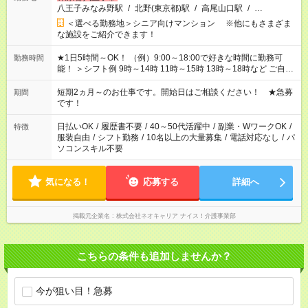
八王子みなみ野駅
/
北野(東京都)駅
/
高尾山口駅
/
…
＜選べる勤務地＞シニア向けマンション ※他にもさまざま
な施設をご紹介できます！
★1日5時間～OK！ （例）9:00～18:00で好きな時間に勤務可
勤務時間
能！ ＞シフト例 9時～14時 11時～15時 13時～18時など ご自身
のご都合に合わせて勤務時間をご相談ください！ ★家庭の都合
でお休みや時間の調整が必要な場合も遠慮なくご相談くださ
短期2ヵ月～のお仕事です。開始日はご相談ください！ ★急募
期間
い。
です！
日払いOK
/
履歴書不要
/
40～50代活躍中
/
副業・WワークOK
/
特徴
服装自由
/
シフト勤務
/
10名以上の大量募集
/
電話対応なし
/
パ
ソコンスキル不要
気になる！
応募する
詳細へ
掲載元企業名
株式会社ネオキャリア ナイス！介護事業部
こちらの条件も追加しませんか？
今が狙い目！急募