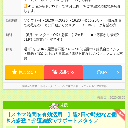
京王八王子駅
/
京王堀之内駅
/
めじろ台駅
/
…
≪自宅からドアtoドアで30分以内！≫ご希望の勤務地を紹介
します。
▽シフト例 ・16:30～翌9:30 ・16:30～翌10:30など ※慣れるま
勤務時間
での最初のうちは日勤からのスタート！ ※Wワーク希望の方へ
今ご覧のお仕事で希望する勤務時間と、もう1つのお仕事の勤務
時間。 合計で週40時間を超える場合は応募できません。
【8月中のスタートOK！急募！】2カ月～ ■ご応募から最短2～
期間
3日後に就業が可能です！
週1日からOK
/
履歴書不要
/
40～50代活躍中
/
服装自由
/
シフ
特徴
ト勤務
/
10名以上の大量募集
/
電話対応なし
/
パソコンスキル不
要
気になる！
応募する
詳細へ
掲載元企業名
日研トータルソーシング株式会社 メディカルケア事業部
掲載日：2026.08.05
未読
NEW
【スキマ時間を有効活用！】週2日や時短など働
き方多数＊介護施設でサポートスタッフ