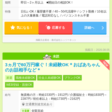
即日～2ヶ月以上 ■開始日の相談OK！
期間
日払いOK
/
履歴書不要
/
40～50代活躍中
/
シフト勤務
/
10名以
特徴
上の大量募集
/
電話対応なし
/
パソコンスキル不要
気になる！
応募する
詳細へ
掲載元企業名
株式会社ニッソーネット
掲載日：2026.08.05
未読
NEW
3ヵ月で80万円稼ぐ！未経験OK＊おばあちゃん
のお話相手など＊
派遣
職種未経験OK
社会人未経験OK
ブランクOK
WEB登録・面接OK
無資格の方：時給1530円～1912円 / 介護福祉士：時給1830円～
給与
2287円 / 初任者以上：時給1730円～2162円
交通費別途支給あり
全額支給
交通費