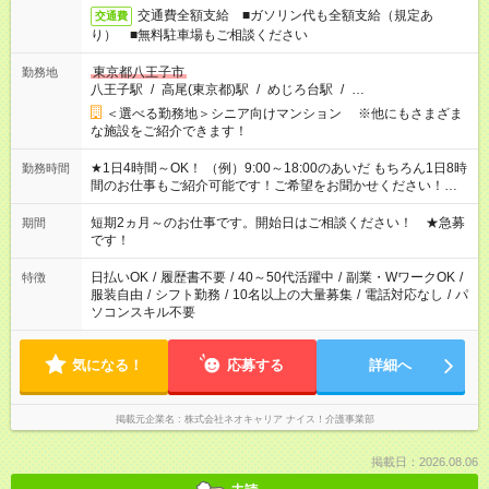
交通費全額支給 ■ガソリン代も全額支給（規定あ
交通費
り） ■無料駐車場もご相談ください
東京都八王子市
勤務地
八王子駅
/
高尾(東京都)駅
/
めじろ台駅
/
…
＜選べる勤務地＞シニア向けマンション ※他にもさまざま
な施設をご紹介できます！
★1日4時間～OK！ （例）9:00～18:00のあいだ もちろん1日8時
勤務時間
間のお仕事もご紹介可能です！ご希望をお聞かせください！★家
庭の都合でお休みが必要な場合も遠慮なくご相談ください。 ※
週最低15時間以上の勤務が必要です
短期2ヵ月～のお仕事です。開始日はご相談ください！ ★急募
期間
です！
日払いOK
/
履歴書不要
/
40～50代活躍中
/
副業・WワークOK
/
特徴
服装自由
/
シフト勤務
/
10名以上の大量募集
/
電話対応なし
/
パ
ソコンスキル不要
気になる！
応募する
詳細へ
掲載元企業名
株式会社ネオキャリア ナイス！介護事業部
掲載日：2026.08.06