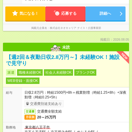
気になる！
応募する
詳細へ
掲載元企業名
株式会社ネオキャリア ナイス！介護事業部
掲載日：2026.08.05
未読
NEW
【週2回＆夜勤日収2.8万円～】未経験OK！施設
で見守り
派遣
職種未経験OK
社会人未経験OK
ブランクOK
WEB登録・面接OK
日収2.8万円：時給1500円×8h＋残業割増（時給1.25×8h）+深夜
給与
割増（時給0.25×5h）
交通費別途支給あり
交通費全額支給
交通費
20～25万円
月収例
東京都八王子市
勤務地