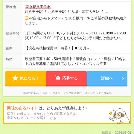
東京都八王子市
勤務地
西八王子駅
/
北八王子駅
/
大塚・帝京大学駅
/
…
≪自宅からドアtoドアで30分以内！≫ご希望の勤務地を紹介
します。
1日5時間からOK！ ■シフト例 (1)8:00～13:00 (2)10:00～15:00
勤務時間
(3)12:00～17:00 「子どもたちが学校に行く間だけ働きたい」
「余裕を持って夕飯の準備がしたい」 「午前中は働いて、午後
はプライベートの時間にしたい」 など、ご希望を教えてくださ
【現在も積極採用中！急募！】■2カ月～
期間
いね。 ※Wワーク希望の方へ 今ご覧のお仕事で希望する勤務時
間と、もう1つのお仕事の勤務時間。 合計で週40時間を超える
履歴書不要
/
40～50代活躍中
/
服装自由
/
シフト勤務
/
10名以
特徴
場合は応募できません。
上の大量募集
/
電話対応なし
/
パソコンスキル不要
気になる！
応募する
詳細へ
掲載元企業名
日研トータルソーシング株式会社 メディカルケア事業部
興味のあるバイト
は、とりあえず保存しよう♪
保存した求人は、後からまとめて応募できるよ。
企業からアプローチが届くことも！
掲載日：2026.08.06