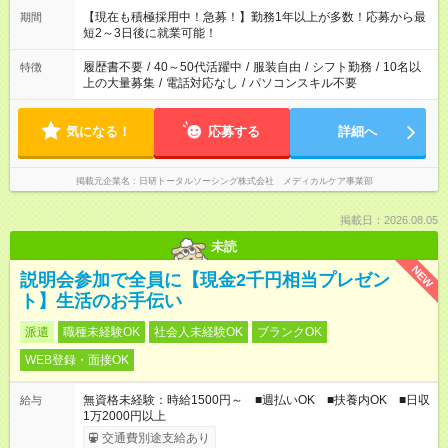
「できれば残業はしたくない」 など、ご希望を教えてください
【現在も積極採用中！急募！】勤務1年以上が多数！応募から最
期間
ね。 ※Wワーク希望の方へ 今ご覧のお仕事で希望する勤務時間
短2～3日後に就業可能！
と、もう1つのお仕事の勤務時間。 合計で週40時間を超える場
合は応募できません。
履歴書不要
/
40～50代活躍中
/
服装自由
/
シフト勤務
/
10名以
特徴
上の大量募集
/
電話対応なし
/
パソコンスキル不要
気になる！
応募する
詳細へ
掲載元企業名
日研トータルソーシング株式会社 メディカルケア事業部
掲載日：2026.08.05
未読
NEW
説明会参加で全員に【現金2千円相当プレゼン
ト】生活のお手伝い
派遣
職種未経験OK
社会人未経験OK
ブランクOK
WEB登録・面接OK
無資格未経験：時給1500円～ ■週払いOK ■扶養内OK ■日収
給与
1万2000円以上
交通費別途支給あり