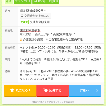
派遣
ブランクOK
WEB登録・面接OK
経験者時給1900円～
給与
交通費別途支給あり
交通費全額支給
交通費
東京都八王子市
勤務地
南大沢駅
/
西八王子駅
/
高尾(東京都)駅
/
…
介護施設や病院 ※ご自宅近辺からご案内可能
≪シフト例≫ 10:00～15:00（実働5時間） 12:00～17:00（実働
勤務時間
5時間） 上記シフト以外にも、早朝や深夜など希望の時間帯お聞
かせください！ 事前に担当からヒアリングもしますので、ご安
心ください！
3ヵ月までの短期 ※職場が気に入れば、長期もOK！ ★急募！
期間
即日勤務もOK！
週1日からOK
/
日払いOK
/
履歴書不要
/
40～50代活躍中
/
副
特徴
業・WワークOK
/
シフト勤務
/
10名以上の大量募集
/
電話対応
なし
/
パソコンスキル不要
気になる！
応募する
詳細へ
掲載元企業名
ケアスタッフィング株式会社