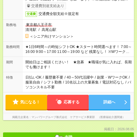
了次第のお支払いとなります。
交通費別途支給あり
交通費全額支給※規定有
交通費
東京都八王子市
勤務地
清滝駅
/
高尾山駅
＜シニア向けマンション＞
★1日6時間～の時短シフトOK ★スタート時間選べます！ 7:00～
勤務時間
16:00 9:00～17:00 11:00～19:00 など 残業なし！ ※Wワークの
場合、他のお仕事と合わせ週40時間超の就業はご案内できませ
ん ※法令に基づき、週20時間以上勤務は社会保険への加入対象
開始日はご相談ください！ ★急募 ★職場が気に入れば、長期
期間
となります ※労働者派遣法（日雇い派遣の原則禁止）により、
でも働けます！
短時間・短期間の就業はご案内が難しい場合があります
日払いOK
/
履歴書不要
/
40～50代活躍中
/
副業・WワークOK
/
特徴
服装自由
/
シフト勤務
/
10名以上の大量募集
/
電話対応なし
/
パ
ソコンスキル不要
気になる！
応募する
詳細へ
掲載元企業名
マンパワーグループ株式会社 ケアサービス事業部 （医療福祉介護関連）
掲載日：2026.08.05