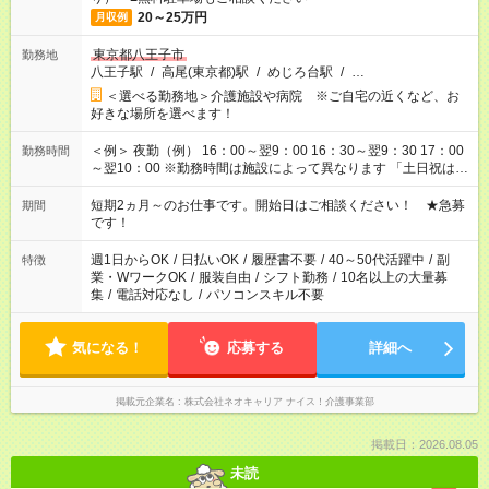
20～25万円
月収例
東京都八王子市
勤務地
八王子駅
/
高尾(東京都)駅
/
めじろ台駅
/
…
＜選べる勤務地＞介護施設や病院 ※ご自宅の近くなど、お
好きな場所を選べます！
＜例＞ 夜勤（例） 16：00～翌9：00 16：30～翌9：30 17：00
勤務時間
～翌10：00 ※勤務時間は施設によって異なります 「土日祝は休
みたい」 「しっかり稼ぎたい」 「もう少し遅い時間から始めた
い」など ご希望にあったお仕事をご案内いたします。 ※未経験
短期2ヵ月～のお仕事です。開始日はご相談ください！ ★急募
期間
の方の場合は1～2ヶ月間は日中での仕事を経験いただき、 お
です！
仕事に慣れてからの夜勤になります。 ★家庭の都合でお休みが
必要な場合も遠慮なくご相談ください。
週1日からOK
/
日払いOK
/
履歴書不要
/
40～50代活躍中
/
副
特徴
業・WワークOK
/
服装自由
/
シフト勤務
/
10名以上の大量募
集
/
電話対応なし
/
パソコンスキル不要
気になる！
応募する
詳細へ
掲載元企業名
株式会社ネオキャリア ナイス！介護事業部
掲載日：2026.08.05
未読