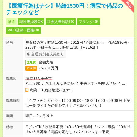
NEW
【医療行為はナシ】時給1530円！病院で備品の
チェックなど
派遣
職種未経験OK
社会人未経験OK
ブランクOK
WEB登録・面接OK
無資格の方：時給1530円～1912円 / 介護福祉士：時給1830円～
給与
2287円 / 初任者以上：時給1730円～2162円
交通費別途支給あり
全額支給
交通費
25～30万円
月収例
東京都八王子市
勤務地
八王子駅
/
八王子みなみ野駅
/
中央大学・明星大学駅
/
…
病院 ★勤務地選べます！
【シフト例】 07:00～16:00 09:00～18:00 17:00～09:00 ※ 上記
勤務時間
は一例です！その他シフトもご相談ください！
即日～2ヶ月以上
期間
日払いOK
/
履歴書不要
/
40～50代活躍中
/
シフト勤務
/
10名以
特徴
上の大量募集
/
電話対応なし
/
パソコンスキル不要