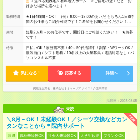
＜選べる勤務地＞有料老人ホーム ※ご自宅の近くなど、お
好きな場所を選べます！
★1日4時間～OK！ （例）9:00～18:00のあいだ もちろん1日8時
勤務時間
間のお仕事もご紹介可能です！ご希望をお聞かせください！★家
庭の都合でお休みが必要な場合も遠慮なくご相談ください。 ※
週最低15時間以上の勤務が必要です
短期2ヵ月～のお仕事です。開始日はご相談ください！ ★急募
期間
です！
日払いOK
/
履歴書不要
/
40～50代活躍中
/
副業・WワークOK
/
特徴
服装自由
/
シフト勤務
/
10名以上の大量募集
/
電話対応なし
/
パ
ソコンスキル不要
気になる！
応募する
詳細へ
掲載元企業名
株式会社ネオキャリア ナイス！介護事業部
掲載日：2026.08.05
未読
NEW
＼8月～OK！未経験OK！／シーツ交換などカン
タンなことから＊院内サポート
派遣
職種未経験OK
社会人未経験OK
大学生歓迎
ブランクOK