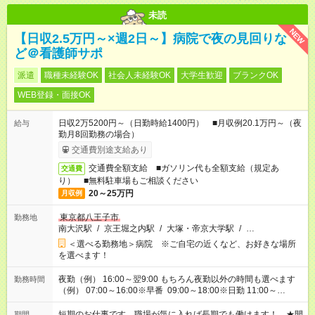
未読
NEW
【日収2.5万円～×週2日～】病院で夜の見回りな
ど＠看護師サポ
派遣
職種未経験OK
社会人未経験OK
大学生歓迎
ブランクOK
WEB登録・面接OK
日収2万5200円～（日勤時給1400円） ■月収例20.1万円～（夜
給与
勤月8回勤務の場合）
交通費別途支給あり
交通費全額支給 ■ガソリン代も全額支給（規定あ
交通費
り） ■無料駐車場もご相談ください
20～25万円
月収例
東京都八王子市
勤務地
南大沢駅
/
京王堀之内駅
/
大塚・帝京大学駅
/
…
＜選べる勤務地＞病院 ※ご自宅の近くなど、お好きな場所
を選べます！
夜勤（例） 16:00～翌9:00 もちろん夜勤以外の時間も選べます
勤務時間
（例） 07:00～16:00※早番 09:00～18:00※日勤 11:00～
20:00※遅番 ※時間は、固定・選べる施設もあるので、ご希望が
あれば調整できます！ ※シフト制。勤務地により実働時間が異
短期のお仕事です。職場が気に入れば長期でも働けます！ ★開
期間