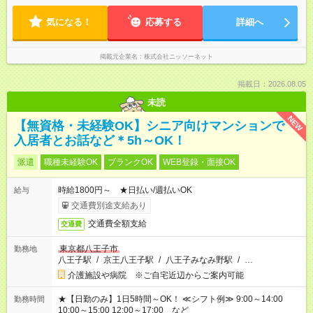
気になる！
応募する
詳細へ
掲載元企業名
株式会社ニッソーネット
掲載日：2026.08.05
未読
NEW
【無資格・未経験OK】シニア向けマンションで
入居者とお話など＊5h～OK！
派遣
職種未経験OK
ブランクOK
WEB登録・面接OK
時給1800円～ ★日払い/週払いOK
給与
交通費別途支給あり
交通費全額支給
交通費
東京都八王子市
勤務地
八王子駅
/
京王八王子駅
/
八王子みなみ野駅
/
…
介護施設や病院 ※ご自宅近辺からご案内可能
★【日勤のみ】1日5時間～OK！ ≪シフト例≫ 9:00～14:00
勤務時間
10:00～15:00 12:00～17:00 など