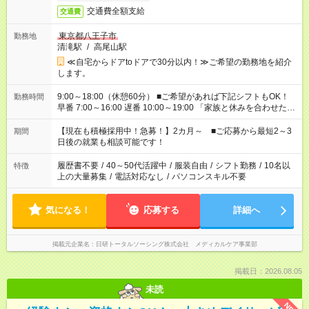
交通費全額支給
交通費
東京都八王子市
勤務地
清滝駅
/
高尾山駅
≪自宅からドアtoドアで30分以内！≫ご希望の勤務地を紹介
します。
9:00～18:00（休憩60分） ■ご希望があれば下記シフトもOK！
勤務時間
早番 7:00～16:00 遅番 10:00～19:00 「家族と休みを合わせた
い」 「余裕を持って夕飯の準備がしたい」 「できれば残業はし
たくない」 など、ご希望を教えてくださいね。 ※Wワーク希望
【現在も積極採用中！急募！】2カ月～ ■ご応募から最短2～3
期間
の方へ 今ご覧のお仕事で希望する勤務時間と、もう1つのお仕事
日後の就業も相談可能です！
の勤務時間。 合計で週40時間を超える場合は応募できません。
履歴書不要
/
40～50代活躍中
/
服装自由
/
シフト勤務
/
10名以
特徴
上の大量募集
/
電話対応なし
/
パソコンスキル不要
気になる！
応募する
詳細へ
掲載元企業名
日研トータルソーシング株式会社 メディカルケア事業部
掲載日：2026.08.05
未読