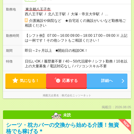
東京都八王子市
勤務地
西八王子駅
/
北八王子駅
/
大塚・帝京大学駅
/
…
介護施設や病院など ★自宅近くの施設がいいなど勤務地ご
相談ください
【シフト例】 07:00～16:00 09:00～18:00 17:00～09:00 ※ 上記
勤務時間
は一例です！その他シフトもご相談ください！
即日～2ヶ月以上 ■開始日の相談OK！
期間
日払いOK
/
履歴書不要
/
40～50代活躍中
/
シフト勤務
/
10名以
特徴
上の大量募集
/
電話対応なし
/
パソコンスキル不要
気になる！
応募する
詳細へ
掲載元企業名
株式会社ニッソーネット
掲載日：2026.08.05
未読
NEW
シーツ・枕カバーの交換から始める介護！無資
格でも稼げる＊