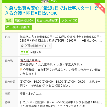
未読
NEW
＼急な出費も安心／最短3日でお仕事スタートで
きる介護＊即日×日払いOK
派遣
職種未経験OK
社会人未経験OK
ブランクOK
WEB登録・面接OK
無資格の方：時給1530円～1912円 / 介護福祉士：時給1830円～
給与
2287円 / 初任者以上：時給1730円～2162円 ■日払いOK ■
日収例：1万2240円（時給1530円×8h）
交通費別途支給あり
全額支給
交通費
東京都八王子市
勤務地
西八王子駅
/
北八王子駅
/
大塚・帝京大学駅
/
…
介護施設 ★自宅近くの施設など、ご希望に合わせてご紹介
いたします！
(1)07:00～16:00 (2)09:00～18:00 (3)17:00～09:00 ※ 上記は一
勤務時間
例です！その他シフトもご相談ください！
即日～2ヶ月以上
期間
日払いOK
/
履歴書不要
/
40～50代活躍中
/
シフト勤務
/
10名以
特徴
上の大量募集
/
電話対応なし
/
パソコンスキル不要