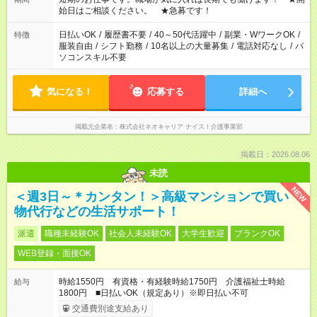
なります。★家庭の都合でお休みが必要な場合も遠慮なくご相談
始日はご相談ください。 ★急募です！
ください。
日払いOK
/
履歴書不要
/
40～50代活躍中
/
副業・WワークOK
/
特徴
服装自由
/
シフト勤務
/
10名以上の大量募集
/
電話対応なし
/
パ
ソコンスキル不要
気になる！
応募する
詳細へ
掲載元企業名
株式会社ネオキャリア ナイス！介護事業部
掲載日：2026.08.06
未読
NEW
＜週3日～＊カンタン！＞高級マンションで買い
物代行などの生活サポート！
派遣
職種未経験OK
社会人未経験OK
大学生歓迎
ブランクOK
WEB登録・面接OK
時給1550円 有資格・有経験時給1750円 介護福祉士時給
給与
1800円 ■日払いOK（規定あり）※即日払い不可
交通費別途支給あり