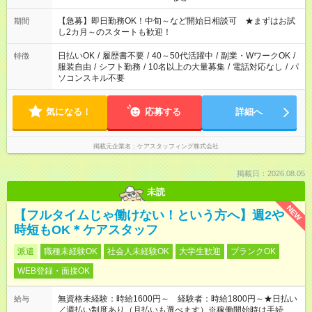
【急募】即日勤務OK！中旬～など開始日相談可 ★まずはお試
期間
し2カ月～のスタートも歓迎！
日払いOK
/
履歴書不要
/
40～50代活躍中
/
副業・WワークOK
/
特徴
服装自由
/
シフト勤務
/
10名以上の大量募集
/
電話対応なし
/
パ
ソコンスキル不要
気になる！
応募する
詳細へ
掲載元企業名
ケアスタッフィング株式会社
掲載日：2026.08.05
未読
NEW
【フルタイムじゃ働けない！という方へ】週2や
時短もOK＊ケアスタッフ
派遣
職種未経験OK
社会人未経験OK
大学生歓迎
ブランクOK
WEB登録・面接OK
無資格未経験：時給1600円～ 経験者：時給1800円～★日払い
給与
／週払い制度あり（月払いも選べます）※稼働開始時は手続き完