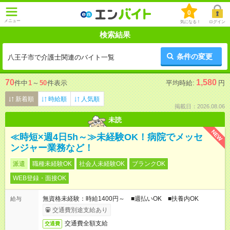
0
メニュー
気になる！
ログイン
検索結果
条件の変更
八王子市で介護士関連のバイト一覧
70
1,580
件中
1
～
50
件表示
平均時給:
円
新着順
時給順
人気順
掲載日：2026.08.06
未読
NEW
≪時短×週4日5h～≫未経験OK！病院でメッセ
ンジャー業務など！
派遣
職種未経験OK
社会人未経験OK
ブランクOK
WEB登録・面接OK
無資格未経験：時給1400円～ ■週払いOK ■扶養内OK
給与
交通費別途支給あり
交通費全額支給
交通費