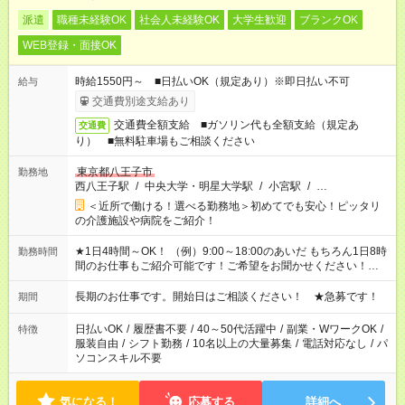
派遣
職種未経験OK
社会人未経験OK
大学生歓迎
ブランクOK
WEB登録・面接OK
時給1550円～ ■日払いOK（規定あり）※即日払い不可
給与
交通費別途支給あり
交通費全額支給 ■ガソリン代も全額支給（規定あ
交通費
り） ■無料駐車場もご相談ください
東京都八王子市
勤務地
西八王子駅
/
中央大学・明星大学駅
/
小宮駅
/
…
＜近所で働ける！選べる勤務地＞初めてでも安心！ピッタリ
の介護施設や病院をご紹介！
★1日4時間～OK！ （例）9:00～18:00のあいだ もちろん1日8時
勤務時間
間のお仕事もご紹介可能です！ご希望をお聞かせください！★家
庭の都合でお休みが必要な場合も遠慮なくご相談ください。 ※
週最低15時間以上の勤務が必要です
長期のお仕事です。開始日はご相談ください！ ★急募です！
期間
日払いOK
/
履歴書不要
/
40～50代活躍中
/
副業・WワークOK
/
特徴
服装自由
/
シフト勤務
/
10名以上の大量募集
/
電話対応なし
/
パ
ソコンスキル不要
気になる！
応募する
詳細へ