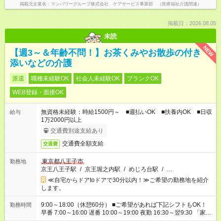
掲載元企業名
マンパワーグループ株式会社 ケアサービス事業部 （医療福祉介護関連）
掲載日：2026.08.05
未読
NEW
【週3～＆年齢不問！】お茶くみやお散歩の付き
添いなどの介護
派遣
職種未経験OK
社会人未経験OK
ブランクOK
WEB登録・面接OK
無資格未経験：時給1500円～ ■週払いOK ■扶養内OK ■日収
給与
1万2000円以上
交通費別途支給あり
交通費全額支給
交通費
東京都八王子市
勤務地
京王八王子駅
/
京王堀之内駅
/
めじろ台駅
/
…
≪自宅からドアtoドアで30分以内！≫ご希望の勤務地を紹介
します。
9:00～18:00（休憩60分） ■ご希望があれば下記シフトもOK！
勤務時間
早番 7:00～16:00 遅番 10:00～19:00 夜勤 16:30～翌9:30 「家族
と休みを合わせたい」 「余裕を持って夕飯の準備がしたい」