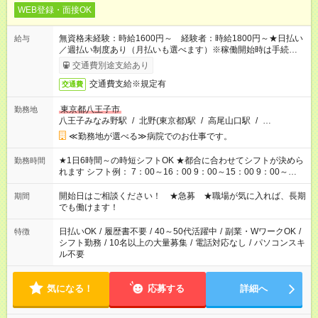
WEB登録・面接OK
無資格未経験：時給1600円～ 経験者：時給1800円～★日払い
給与
／週払い制度あり（月払いも選べます）※稼働開始時は手続き完
了次第のお支払いとなります。
交通費別途支給あり
交通費支給※規定有
交通費
東京都八王子市
勤務地
八王子みなみ野駅
/
北野(東京都)駅
/
高尾山口駅
/
…
≪勤務地が選べる≫病院でのお仕事です。
★1日6時間～の時短シフトOK ★都合に合わせてシフトが決めら
勤務時間
れます シフト例： 7：00～16：00 9：00～15：00 9：00～
18：00 11：00～20：00 など ※Wワークの場合、他のお仕事と
合わせ週40時間超の就業はご案内できません ※法令に基づき、
開始日はご相談ください！ ★急募 ★職場が気に入れば、長期
期間
週20時間以上勤務は社会保険への加入対象となります ※労働者
でも働けます！
派遣法（日雇い派遣の原則禁止）により、短時間・短期間の就
業はご案内が難しい場合があります
日払いOK
/
履歴書不要
/
40～50代活躍中
/
副業・WワークOK
/
特徴
シフト勤務
/
10名以上の大量募集
/
電話対応なし
/
パソコンスキ
ル不要
気になる！
応募する
詳細へ