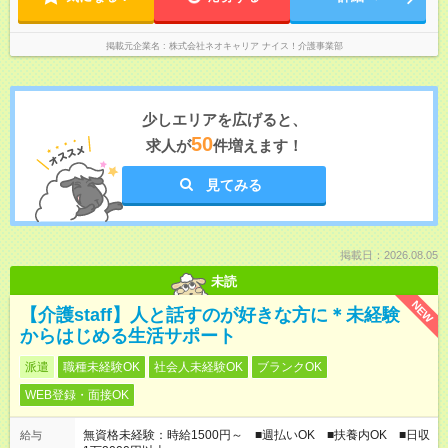
掲載元企業名
株式会社ネオキャリア ナイス！介護事業部
少しエリアを広げると、
50
求人が
件増えます！
見てみる
掲載日：2026.08.05
未読
NEW
【介護staff】人と話すのが好きな方に＊未経験
からはじめる生活サポート
派遣
職種未経験OK
社会人未経験OK
ブランクOK
WEB登録・面接OK
無資格未経験：時給1500円～ ■週払いOK ■扶養内OK ■日収
給与