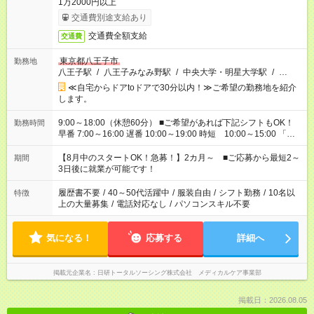
1万2000円以上
交通費別途支給あり
交通費全額支給
交通費
東京都八王子市
勤務地
八王子駅
/
八王子みなみ野駅
/
中央大学・明星大学駅
/
…
≪自宅からドアtoドアで30分以内！≫ご希望の勤務地を紹介
します。
9:00～18:00（休憩60分） ■ご希望があれば下記シフトもOK！
勤務時間
早番 7:00～16:00 遅番 10:00～19:00 時短 10:00～15:00 「家
族と休みを合わせたい」 「余裕を持って夕飯の準備がしたい」
「できれば残業はしたくない」 など、ご希望を教えてください
【8月中のスタートOK！急募！】2カ月～ ■ご応募から最短2～
期間
ね。 ※Wワーク希望の方へ 今ご覧のお仕事で希望する勤務時間
3日後に就業が可能です！
と、もう1つのお仕事の勤務時間。 合計で週40時間を超える場
合は応募できません。
履歴書不要
/
40～50代活躍中
/
服装自由
/
シフト勤務
/
10名以
特徴
上の大量募集
/
電話対応なし
/
パソコンスキル不要
気になる！
応募する
詳細へ
掲載元企業名
日研トータルソーシング株式会社 メディカルケア事業部
掲載日：2026.08.05