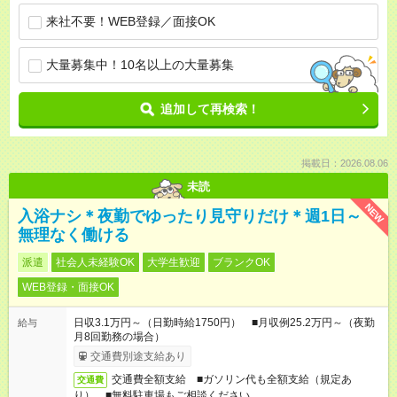
来社不要！WEB登録／面接OK
大量募集中！10名以上の大量募集
追加して再検索！
掲載日：2026.08.06
未読
NEW
入浴ナシ＊夜勤でゆったり見守りだけ＊週1日～
無理なく働ける
派遣
社会人未経験OK
大学生歓迎
ブランクOK
WEB登録・面接OK
日収3.1万円～（日勤時給1750円） ■月収例25.2万円～（夜勤
給与
月8回勤務の場合）
交通費別途支給あり
交通費全額支給 ■ガソリン代も全額支給（規定あ
交通費
り） ■無料駐車場もご相談ください