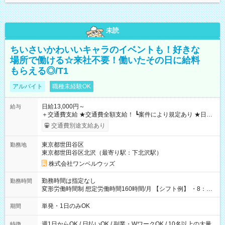
未読
ちいさいかわいいキャラのイベントも！好きな
場所で働ける☆来社不要！働いたその日に給料
もらえる◎/T1
アルバイト
職種未経験OK
日給13,000円～
給与
＋交通費支給 ★交通費全額支給！ ┗案件により規定あり ★日払
いOK！（規定あり） ┗働いたその日に現金GET♪ お仕事後はコ
交通費別途支給あり
ンビニATMから 日払い分を引き落とせます！ 【試用期間】試
用期間なし
東京都世田谷区
勤務地
東京都世田谷区北沢（最寄り駅：下北沢駅）
株式会社ワンベルウッズ
勤務時間は指定なし
勤務時間
変形労働時間制 想定労働時間160時間/月 【シフト例】 ・8：00
～21：00
単発・1日のみOK
期間
週1日からOK / 日払いOK / 副業・WワークOK / 10名以上の大量
特徴