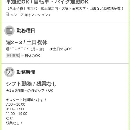
車通勤OK / 自転車・バイク通勤OK
【八王子市】南大沢・京王堀之内・大塚・帝京大学・山田など勤務地多数！
＜シニア向けマンション＞
勤務曜日
週2～3 / 土日祝休
週2日～5日OK（月～金） ★土日休みOK
土日休みOK
休日休暇
勤務時間
シフト勤務 / 残業なし
★1日6時間～の時短シフトOK
★スタート時間選べます！
7:00～16:00
9:00～17:00
11:00～19:00
など
残業なし！