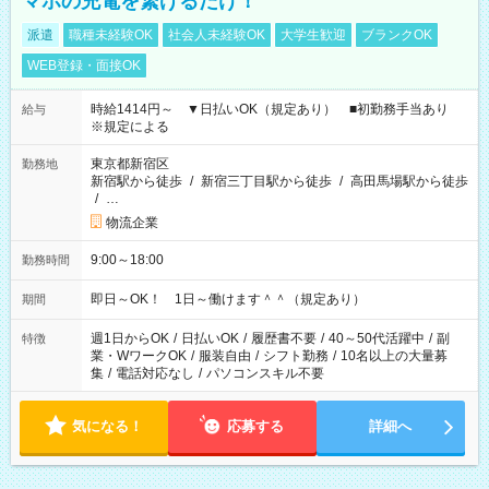
マホの充電を繋げるだけ！
派遣
職種未経験OK
社会人未経験OK
大学生歓迎
ブランクOK
WEB登録・面接OK
時給1414円～ ▼日払いOK（規定あり） ■初勤務手当あり
給与
※規定による
東京都新宿区
勤務地
新宿駅から徒歩
/
新宿三丁目駅から徒歩
/
高田馬場駅から徒歩
/
…
物流企業
9:00～18:00
勤務時間
即日～OK！ 1日～働けます＾＾（規定あり）
期間
週1日からOK
/
日払いOK
/
履歴書不要
/
40～50代活躍中
/
副
特徴
業・WワークOK
/
服装自由
/
シフト勤務
/
10名以上の大量募
集
/
電話対応なし
/
パソコンスキル不要
気になる！
応募する
詳細へ