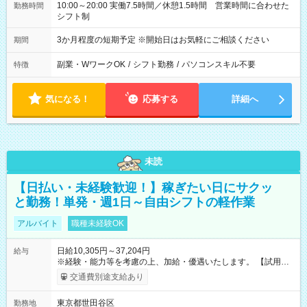
10:00～20:00 実働7.5時間／休憩1.5時間 営業時間に合わせた
勤務時間
シフト制
3か月程度の短期予定 ※開始日はお気軽にご相談ください
期間
副業・WワークOK
/
シフト勤務
/
パソコンスキル不要
特徴
気になる！
応募する
詳細へ
未読
【日払い・未経験歓迎！】稼ぎたい日にサクッ
と勤務！単発・週1日～自由シフトの軽作業
アルバイト
職種未経験OK
日給10,305円～37,204円
給与
※経験・能力等を考慮の上、加給・優遇いたします。 【試用期
間】試用期間なし
交通費別途支給あり
東京都世田谷区
勤務地