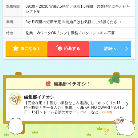
09:30～20:30 実働7.5時間／休憩1.5時間 営業時間に合わせた
勤務時間
シフト制
3か月程度の短期予定 ※開始日はお気軽にご相談ください
期間
副業・WワークOK
/
シフト勤務
/
パソコンスキル不要
特徴
気になる！
応募する
詳細へ
編集部イチオシ
【完全在宅！】難しい業務なし＆電話なし！ゆっくりの11
時～時短＊データ入力・事務、＜SEKAI NO OWARI＊8月15
日・16日＞ドーム公演のサポートバイトなど
(8/7UP!)