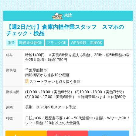
未読
【週2日だけ】倉庫内軽作業スタッフ スマホの
チェック・検品
派遣
職種未経験OK
ブランクOK
WEB登録・面接OK
時給1400円 ※実働8時間を超える勤務、22時～翌5時勤務の場
給与
合25％割増：時給1750円
千葉県船橋市
勤務地
南船橋駅から徒歩10分程度
スマートフォンを取り扱う倉庫
(1)9:00～18:00（実働8時間） (2)10:00～18:00（実働7時間）
勤務時間
(3)10:00～17:00（実働6時間） ※時間帯選べます ※休憩60分
長期 2026年9月スタート予定
期間
日払いOK
/
履歴書不要
/
40～50代活躍中
/
副業・WワークOK
/
特徴
シフト勤務
/
10名以上の大量募集