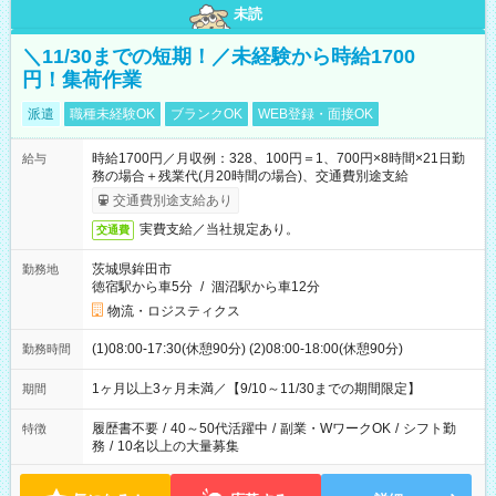
未読
＼11/30までの短期！／未経験から時給1700
円！集荷作業
派遣
職種未経験OK
ブランクOK
WEB登録・面接OK
時給1700円／月収例：328、100円＝1、700円×8時間×21日勤
給与
務の場合＋残業代(月20時間の場合)、交通費別途支給
交通費別途支給あり
実費支給／当社規定あり。
交通費
茨城県鉾田市
勤務地
徳宿駅から車5分
/
涸沼駅から車12分
物流・ロジスティクス
(1)08:00-17:30(休憩90分) (2)08:00-18:00(休憩90分)
勤務時間
1ヶ月以上3ヶ月未満／【9/10～11/30までの期間限定】
期間
履歴書不要
/
40～50代活躍中
/
副業・WワークOK
/
シフト勤
特徴
務
/
10名以上の大量募集