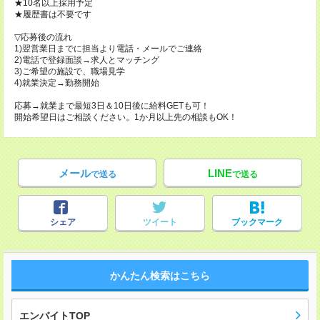
★10名以上採用予定
★履歴書は不要です
▽応募後の流れ
1)翌営業日までに担当より電話・メールでご連絡
2)電話で登録面談→求人とマッチング
3)ご希望の施設で、職場見学
4)就業決定→勤務開始
応募→就業まで最短3日＆10日後に給料GETも可！
開始希望日はご相談ください。1か月以上先の相談もOK！
メール
LINE
で送る
で送る
シェア
ツイート
ブックマーク
かんたん検索はこちら
エンバイトTOP