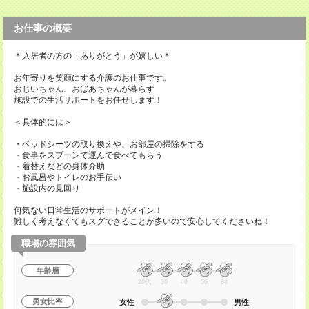
お仕事の概要
＊入居者の方の「ありがとう」が嬉しい＊
お年寄りを笑顔にする介護のお仕事です。
おじいちゃん、おばあちゃんが暮らす
施設での生活サポートをお任せします！
＜具体的には＞
・ベッドシーツの取り換えや、お部屋の掃除をする
・食事をスプーンで運んで食べてもらう
・着替えなどの身体介助
・お風呂やトイレのお手伝い
・施設内の見回り
何気ない日常生活のサポートがメイン！
難しく考えなくてもスグできることが多いので安心してくださいね！
職場の雰囲気
年齢層
20代
30
40
50
60
男女比率
女性
男性