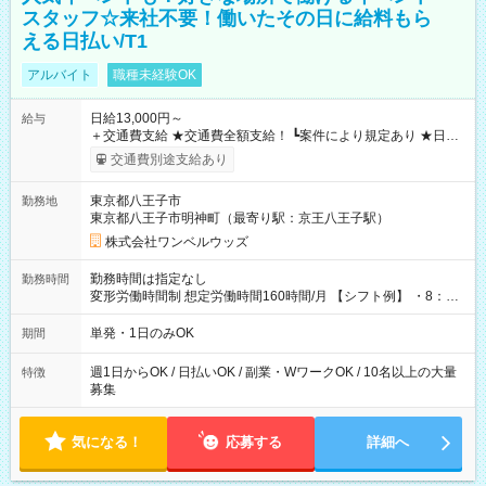
スタッフ☆来社不要！働いたその日に給料もら
える日払い/T1
アルバイト
職種未経験OK
日給13,000円～
給与
＋交通費支給 ★交通費全額支給！ ┗案件により規定あり ★日払
いOK！（規定あり） ┗働いたその日に現金GET♪ お仕事後はコ
交通費別途支給あり
ンビニATMから 日払い分を引き落とせます！ 【試用期間】試
用期間なし
東京都八王子市
勤務地
東京都八王子市明神町（最寄り駅：京王八王子駅）
株式会社ワンベルウッズ
勤務時間は指定なし
勤務時間
変形労働時間制 想定労働時間160時間/月 【シフト例】 ・8：00
～21：00
単発・1日のみOK
期間
週1日からOK / 日払いOK / 副業・WワークOK / 10名以上の大量
特徴
募集
気になる！
応募する
詳細へ