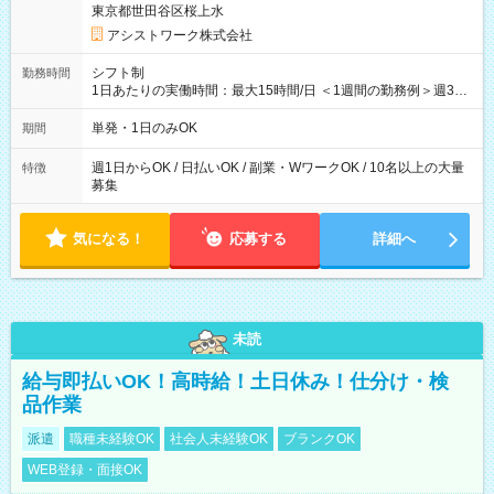
東京都世田谷区桜上水
アシストワーク株式会社
シフト制
勤務時間
1日あたりの実働時間：最大15時間/日 ＜1週間の勤務例＞週3回
勤務 勤務：月・水・金 休み：火・木・土・日 好きな時にお仕事
可能です！ ※1日あたりの最大実働時間は日勤、夜勤共に勤務し
単発・1日のみOK
期間
た時間になります。
週1日からOK / 日払いOK / 副業・WワークOK / 10名以上の大量
特徴
募集
気になる！
応募する
詳細へ
未読
給与即払いOK！高時給！土日休み！仕分け・検
品作業
派遣
職種未経験OK
社会人未経験OK
ブランクOK
WEB登録・面接OK