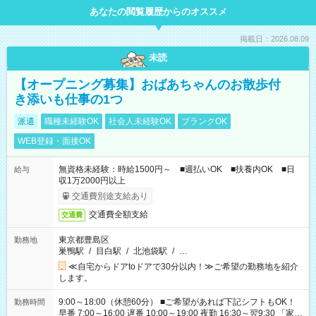
あなたの閲覧履歴からのオススメ
掲載日：2026.08.09
未読
【オープニング募集】おばあちゃんのお散歩付
き添いも仕事の1つ
派遣
職種未経験OK
社会人未経験OK
ブランクOK
WEB登録・面接OK
無資格未経験：時給1500円～ ■週払いOK ■扶養内OK ■日
給与
収1万2000円以上
交通費別途支給あり
交通費全額支給
交通費
東京都豊島区
勤務地
巣鴨駅
/
目白駅
/
北池袋駅
/
…
≪自宅からドアtoドアで30分以内！≫ご希望の勤務地を紹介
します。
9:00～18:00（休憩60分） ■ご希望があれば下記シフトもOK！
勤務時間
早番 7:00～16:00 遅番 10:00～19:00 夜勤 16:30～翌9:30 「家族