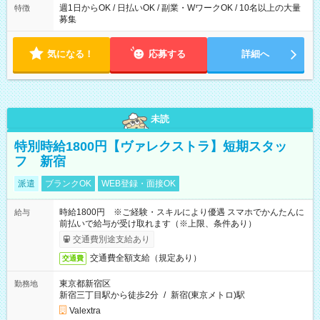
週1日からOK / 日払いOK / 副業・WワークOK / 10名以上の大量
特徴
募集
気になる！
応募する
詳細へ
未読
特別時給1800円【ヴァレクストラ】短期スタッ
フ 新宿
派遣
ブランクOK
WEB登録・面接OK
時給1800円 ※ご経験・スキルにより優遇 スマホでかんたんに
給与
前払いで給与が受け取れます（※上限、条件あり）
交通費別途支給あり
交通費全額支給（規定あり）
交通費
東京都新宿区
勤務地
新宿三丁目駅から徒歩2分
/
新宿(東京メトロ)駅
Valextra