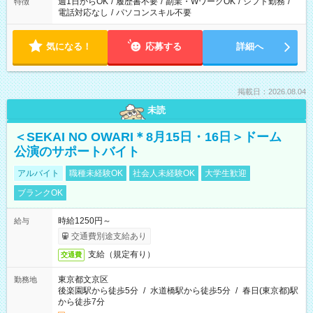
週1日からOK
/
履歴書不要
/
副業・WワークOK
/
シフト勤務
/
特徴
電話対応なし
/
パソコンスキル不要
気になる！
応募する
詳細へ
掲載日：2026.08.04
未読
＜SEKAI NO OWARI＊8月15日・16日＞ドーム
公演のサポートバイト
アルバイト
職種未経験OK
社会人未経験OK
大学生歓迎
ブランクOK
時給1250円～
給与
交通費別途支給あり
支給（規定有り）
交通費
東京都文京区
勤務地
後楽園駅から徒歩5分
/
水道橋駅から徒歩5分
/
春日(東京都)駅
から徒歩7分