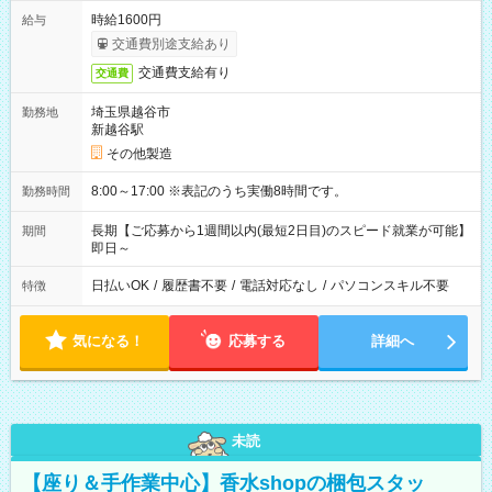
時給1600円
給与
交通費別途支給あり
交通費支給有り
交通費
埼玉県越谷市
勤務地
新越谷駅
その他製造
8:00～17:00 ※表記のうち実働8時間です。
勤務時間
長期【ご応募から1週間以内(最短2日目)のスピード就業が可能】
期間
即日～
日払いOK
/
履歴書不要
/
電話対応なし
/
パソコンスキル不要
特徴
気になる！
応募する
詳細へ
未読
【座り＆手作業中心】香水shopの梱包スタッ