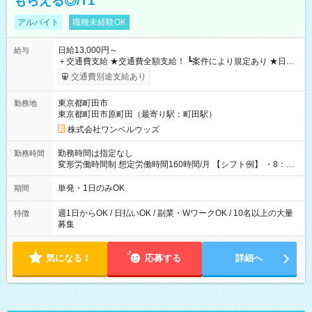
もらえる◎/T1
アルバイト
職種未経験OK
日給13,000円～
給与
＋交通費支給 ★交通費全額支給！ ┗案件により規定あり ★日払
いOK！（規定あり） ┗働いたその日に現金GET♪ お仕事後はコ
交通費別途支給あり
ンビニATMから 日払い分を引き落とせます！ 【試用期間】試
用期間なし
東京都町田市
勤務地
東京都町田市原町田（最寄り駅：町田駅）
株式会社ワンベルウッズ
勤務時間は指定なし
勤務時間
変形労働時間制 想定労働時間160時間/月 【シフト例】 ・8：00
～21：00
単発・1日のみOK
期間
週1日からOK / 日払いOK / 副業・WワークOK / 10名以上の大量
特徴
募集
気になる！
応募する
詳細へ