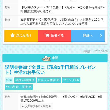
と休みを合わせたい」 「余裕を持って夕飯の準備がしたい」
「できれば残業はしたくない」 など、ご希望を教えてください
【8月中のスタートOK！急募！】2カ月～ ■ご応募から最短2～
期間
ね。 ※Wワーク希望の方へ 今ご覧のお仕事で希望する勤務時間
3日後に就業が可能です！
と、もう1つのお仕事の勤務時間。 合計で週40時間を超える場
合は応募できません。
履歴書不要
/
40～50代活躍中
/
服装自由
/
シフト勤務
/
10名以
特徴
上の大量募集
/
電話対応なし
/
パソコンスキル不要
気になる！
応募する
詳細へ
掲載日：2026.08.08
未読
説明会参加で全員に【現金2千円相当プレゼン
ト】生活のお手伝い
派遣
職種未経験OK
社会人未経験OK
ブランクOK
WEB登録・面接OK
無資格未経験：時給1500円～ ■週払いOK ■扶養内OK ■日
給与
収1万2000円以上
交通費別途支給あり