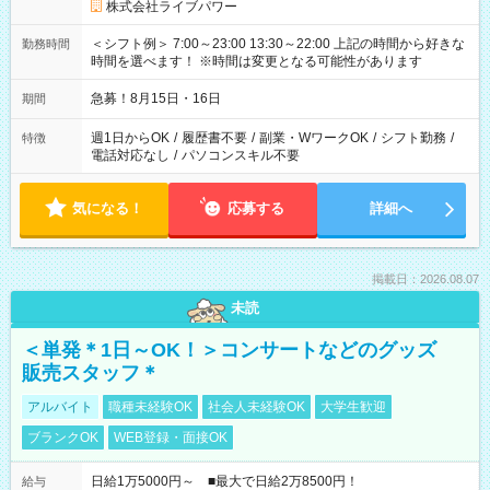
株式会社ライブパワー
＜シフト例＞ 7:00～23:00 13:30～22:00 上記の時間から好きな
勤務時間
時間を選べます！ ※時間は変更となる可能性があります
急募！8月15日・16日
期間
週1日からOK
/
履歴書不要
/
副業・WワークOK
/
シフト勤務
/
特徴
電話対応なし
/
パソコンスキル不要
気になる！
応募する
詳細へ
掲載日：2026.08.07
未読
＜単発＊1日～OK！＞コンサートなどのグッズ
販売スタッフ＊
アルバイト
職種未経験OK
社会人未経験OK
大学生歓迎
ブランクOK
WEB登録・面接OK
日給1万5000円～ ■最大で日給2万8500円！
給与