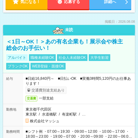
気になる！
応募する
詳細へ
掲載日：2026.08.08
未読
＜1日～OK！＞あの有名企業も！展示会や株主
総会のお手伝い！
アルバイト
職種未経験OK
社会人未経験OK
大学生歓迎
ブランクOK
WEB登録・面接OK
■日給16,840円～ ■日払いOK ■実働3時間5,120円のお仕事あ
給与
ります！
交通費別途支給あり
一部支給
交通費
東京都千代田区
勤務地
東京駅
/
水道橋駅
/
有楽町駅
/
…
株式会社マッシュ
■シフト例 ・07:00～19:30 ・09:00～12:00 ・10:00～17:00 ・
勤務時間
18:00～23:00 ・19:00～07:00 ・20:00～09:00 ・22:00～06:00