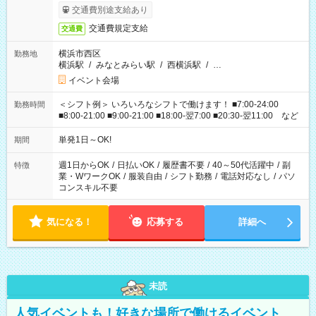
交通費別途支給あり
交通費規定支給
交通費
横浜市西区
勤務地
横浜駅
/
みなとみらい駅
/
西横浜駅
/
…
イベント会場
＜シフト例＞ いろいろなシフトで働けます！ ■7:00-24:00
勤務時間
■8:00-21:00 ■9:00-21:00 ■18:00-翌7:00 ■20:30-翌11:00 など
単発1日～OK!
期間
週1日からOK
/
日払いOK
/
履歴書不要
/
40～50代活躍中
/
副
特徴
業・WワークOK
/
服装自由
/
シフト勤務
/
電話対応なし
/
パソ
コンスキル不要
気になる！
応募する
詳細へ
未読
人気イベントも！好きな場所で働けるイベント