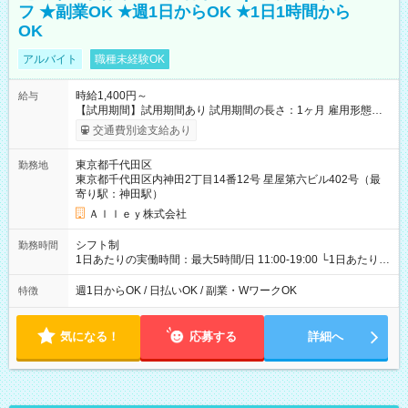
フ ★副業OK ★週1日からOK ★1日1時間から
OK
アルバイト
職種未経験OK
時給1,400円～
給与
【試用期間】試用期間あり 試用期間の長さ：1ヶ月 雇用形態、
給与は本採用時と同じです。
交通費別途支給あり
東京都千代田区
勤務地
東京都千代田区内神田2丁目14番12号 星屋第六ビル402号（最
寄り駅：神田駅）
Ａｌｌｅｙ株式会社
シフト制
勤務時間
1日あたりの実働時間：最大5時間/日 11:00-19:00 └1日あたりの
実働時間：1-5時間 └上記の時間帯内であれば、いつでも勤務可
能！ └平日・土曜日の中で、お好きな曜日でご勤務いただけま
週1日からOK / 日払いOK / 副業・WワークOK
特徴
す！ 【シフト例】 ・11:00～14:00 ・16:30～19:00 ・13:00～
18:00 などのように、自由な働き方が可能なお仕事です！
気になる！
応募する
詳細へ