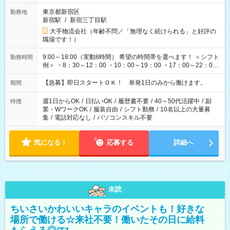
東京都新宿区
勤務地
新宿駅
/
新宿三丁目駅
大手物流会社（年齢不問／「無理なく続けられる」と好評の
職場です！）
9:00～18:00（実動8時間） 希望の時間帯を選べます！ ＜シフト
勤務時間
例＞ ・8：30～12：00 ・10：00～19：00 ・17：00～22：00
・13：00～22：00 ・22：00～翌6：00 など
【急募】即日スタートＯＫ！ 単発1日のみから働けます。
期間
週1日からOK
/
日払いOK
/
履歴書不要
/
40～50代活躍中
/
副
特徴
業・WワークOK
/
服装自由
/
シフト勤務
/
10名以上の大量募
集
/
電話対応なし
/
パソコンスキル不要
気になる！
応募する
詳細へ
未読
ちいさいかわいいキャラのイベントも！好きな
場所で働ける☆来社不要！働いたその日に給料