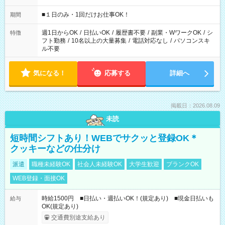
etc ★最短で3時間で5,120円のお仕事から 15時間で2万円近く稼
げるお仕事も！ ご希望のお時間に合わせてご紹介！ ※シフトは
■１日のみ・1回だけお仕事OK！
期間
現場によって異なります。 ※勿論、休憩時間はあるのでご安心
ください！
週1日からOK
/
日払いOK
/
履歴書不要
/
副業・WワークOK
/
シ
特徴
フト勤務
/
10名以上の大量募集
/
電話対応なし
/
パソコンスキ
ル不要
気になる！
応募する
詳細へ
掲載日：2026.08.09
未読
短時間シフトあり！WEBでサクッと登録OK＊
クッキーなどの仕分け
派遣
職種未経験OK
社会人未経験OK
大学生歓迎
ブランクOK
WEB登録・面接OK
時給1500円 ■日払い・週払いOK！(規定あり) ■現金日払いも
給与
OK(規定あり)
交通費別途支給あり