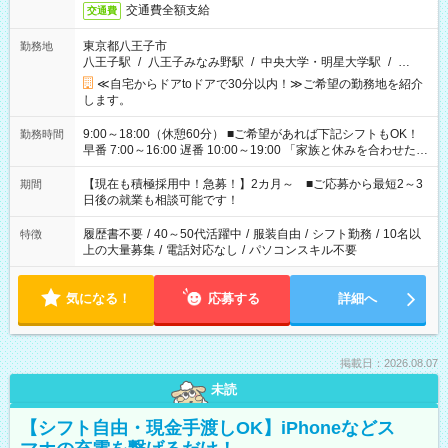
交通費全額支給
交通費
東京都八王子市
勤務地
八王子駅
/
八王子みなみ野駅
/
中央大学・明星大学駅
/
…
≪自宅からドアtoドアで30分以内！≫ご希望の勤務地を紹介
します。
9:00～18:00（休憩60分） ■ご希望があれば下記シフトもOK！
勤務時間
早番 7:00～16:00 遅番 10:00～19:00 「家族と休みを合わせた
い」 「余裕を持って夕飯の準備がしたい」 「できれば残業はし
たくない」 など、ご希望を教えてくださいね。 ※Wワーク希望
【現在も積極採用中！急募！】2カ月～ ■ご応募から最短2～3
期間
の方へ 今ご覧のお仕事で希望する勤務時間と、もう1つのお仕事
日後の就業も相談可能です！
の勤務時間。 合計で週40時間を超える場合は応募できません。
履歴書不要
/
40～50代活躍中
/
服装自由
/
シフト勤務
/
10名以
特徴
上の大量募集
/
電話対応なし
/
パソコンスキル不要
気になる！
応募する
詳細へ
掲載日：2026.08.07
未読
【シフト自由・現金手渡しOK】iPhoneなどス