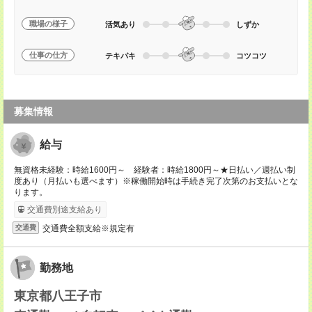
職場の様子
活気あり
しずか
仕事の仕方
テキパキ
コツコツ
募集情報
給与
無資格未経験：時給1600円～ 経験者：時給1800円～★日払い／週払い制
度あり（月払いも選べます）※稼働開始時は手続き完了次第のお支払いとな
ります。
交通費別途支給あり
交通費全額支給※規定有
交通費
勤務地
東京都八王子市