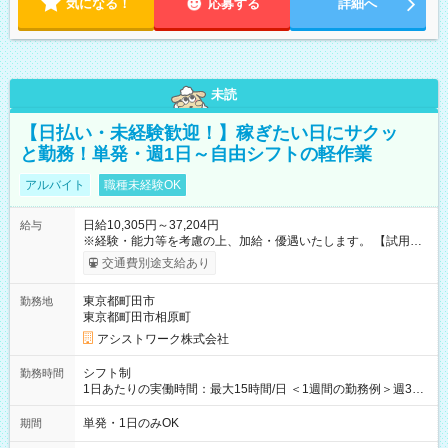
気になる！
応募する
詳細へ
未読
【日払い・未経験歓迎！】稼ぎたい日にサクッ
と勤務！単発・週1日～自由シフトの軽作業
アルバイト
職種未経験OK
日給10,305円～37,204円
給与
※経験・能力等を考慮の上、加給・優遇いたします。 【試用期
間】試用期間なし
交通費別途支給あり
東京都町田市
勤務地
東京都町田市相原町
アシストワーク株式会社
シフト制
勤務時間
1日あたりの実働時間：最大15時間/日 ＜1週間の勤務例＞週3回
勤務 勤務：月・水・金 休み：火・木・土・日 好きな時にお仕事
可能です！ ※1日あたりの最大実働時間は日勤、夜勤共に勤務し
単発・1日のみOK
期間
た時間になります。