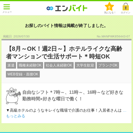
0
メニュー
気になる！
ログイン
お探しのバイト情報は掲載が終了しました。
掲載日 :2026
/
07
/
30
No.MANPWK856443-07
【8月～OK！週2日～】ホテルライクな高齢
者マンションで生活サポート＊時短OK
派遣
職種未経験OK
社会人未経験OK
大学生歓迎
ブランクOK
WEB登録・面接OK
自由なシフト＊7時～、11時～、16時～など好きな
勤務時間×好きな曜日で働く！
▼高級ホテルのようなキレイな職場で介護のお仕事！入居者さんは
...
もっとみる