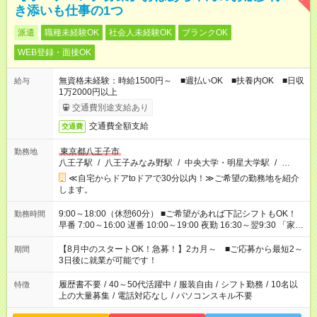
き添いも仕事の1つ
派遣
職種未経験OK
社会人未経験OK
ブランクOK
WEB登録・面接OK
無資格未経験：時給1500円～ ■週払いOK ■扶養内OK ■日収
給与
1万2000円以上
交通費別途支給あり
交通費全額支給
交通費
東京都八王子市
勤務地
八王子駅
/
八王子みなみ野駅
/
中央大学・明星大学駅
/
…
≪自宅からドアtoドアで30分以内！≫ご希望の勤務地を紹介
します。
9:00～18:00（休憩60分） ■ご希望があれば下記シフトもOK！
勤務時間
早番 7:00～16:00 遅番 10:00～19:00 夜勤 16:30～翌9:30 「家族
と休みを合わせたい」 「余裕を持って夕飯の準備がしたい」
「できれば残業はしたくない」 など、ご希望を教えてください
【8月中のスタートOK！急募！】2カ月～ ■ご応募から最短2～
期間
ね。 ※Wワーク希望の方へ 今ご覧のお仕事で希望する勤務時間
3日後に就業が可能です！
と、もう1つのお仕事の勤務時間。 合計で週40時間を超える場
合は応募できません。
履歴書不要
/
40～50代活躍中
/
服装自由
/
シフト勤務
/
10名以
特徴
上の大量募集
/
電話対応なし
/
パソコンスキル不要