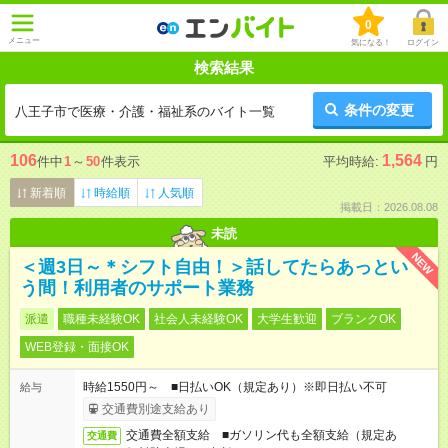
0
メニュー
気になる！
ログイン
検索結果
条件の変更
八王子市で医療・介護・福祉系のバイト一覧
106
1,564
件中
1
～
50
件表示
平均時給:
円
新着順
時給順
人気順
掲載日：2026.08.08
未読
NEW
＜週3日～＊シフト自由！＞話してたらあっとい
う間！利用者のサポート業務
派遣
職種未経験OK
社会人未経験OK
大学生歓迎
ブランクOK
WEB登録・面接OK
時給1550円～ ■日払いOK（規定あり）※即日払い不可
給与
交通費別途支給あり
交通費全額支給 ■ガソリン代も全額支給（規定あ
交通費