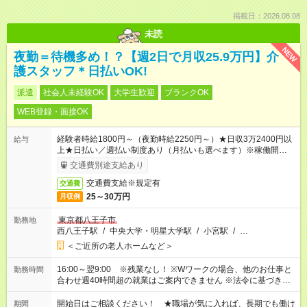
掲載日：2026.08.08
未読
NEW
夜勤＝待機多め！？【週2日で月収25.9万円】介
護スタッフ＊日払いOK!
派遣
社会人未経験OK
大学生歓迎
ブランクOK
WEB登録・面接OK
経験者時給1800円～（夜勤時給2250円～）★日収3万2400円以
給与
上★日払い／週払い制度あり（月払いも選べます）※稼働開始時
は手続き完了次第のお支払いとなります。
交通費別途支給あり
交通費支給※規定有
交通費
25～30万円
月収例
東京都八王子市
勤務地
西八王子駅
/
中央大学・明星大学駅
/
小宮駅
/
…
＜ご近所の老人ホームなど＞
16:00～翌9:00 ※残業なし！ ※Wワークの場合、他のお仕事と
勤務時間
合わせ週40時間超の就業はご案内できません ※法令に基づき、
週20時間以上勤務は社会保険への加入対象となります ※労働者
派遣法（日雇い派遣の原則禁止）により、短時間・短期間の就
開始日はご相談ください！ ★職場が気に入れば、長期でも働け
期間