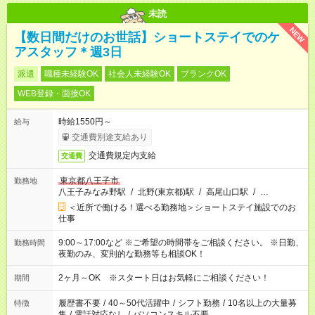
未読
NEW
【数日間だけのお世話】ショートステイでのケ
アスタッフ＊週3日
派遣
職種未経験OK
社会人未経験OK
ブランクOK
WEB登録・面接OK
時給1550円～
給与
交通費別途支給あり
交通費規定内支給
交通費
東京都八王子市
勤務地
八王子みなみ野駅
/
北野(東京都)駅
/
高尾山口駅
/
…
＜近所で働ける！選べる勤務地＞ショートステイ施設でのお
仕事
9:00～17:00など ※ご希望の時間帯をご相談ください。 ※日勤、
勤務時間
夜勤のみ、変則的な勤務等も相談OK！
2ヶ月～OK ※スタート日はお気軽にご相談ください！
期間
履歴書不要
/
40～50代活躍中
/
シフト勤務
/
10名以上の大量募
特徴
集
/
電話対応なし
/
パソコンスキル不要