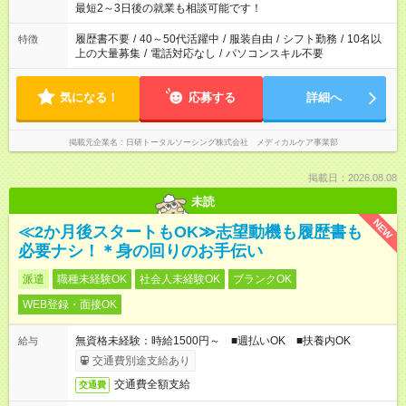
いね。 ※Wワーク希望の方へ 今ご覧のお仕事で希望する勤務時
最短2～3日後の就業も相談可能です！
間と、もう1つのお仕事の勤務時間が 合計で週40時間を超える
場合は応募できません。
履歴書不要
/
40～50代活躍中
/
服装自由
/
シフト勤務
/
10名以
特徴
上の大量募集
/
電話対応なし
/
パソコンスキル不要
気になる！
応募する
詳細へ
掲載元企業名
日研トータルソーシング株式会社 メディカルケア事業部
掲載日：2026.08.08
未読
NEW
≪2か月後スタートもOK≫志望動機も履歴書も
必要ナシ！＊身の回りのお手伝い
派遣
職種未経験OK
社会人未経験OK
ブランクOK
WEB登録・面接OK
無資格未経験：時給1500円～ ■週払いOK ■扶養内OK
給与
交通費別途支給あり
交通費全額支給
交通費