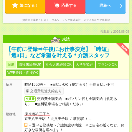
気になる！
応募する
詳細へ
掲載元企業名
日研トータルソーシング株式会社 メディカルケア事業部
掲載日：2026.08.08
未読
NEW
【午前に登録⇒午後にお仕事決定】「時短」
「週3日」など希望を叶える＊介護スタッフ
派遣
職種未経験OK
社会人未経験OK
大学生歓迎
ブランクOK
WEB登録・面接OK
時給1550円～ ■日払いOK（規定あり）※即日払い不可
給与
交通費別途支給あり
交通費全額支給 ■ガソリン代も全額支給（規定あ
交通費
り） ■無料駐車場もご相談ください
東京都八王子市
勤務地
京王八王子駅
/
北八王子駅
/
狭間駅
/
…
＜選べる勤務地＞介護施設や病院 ※ご自宅の近くなど、お
好きな場所を選べます！