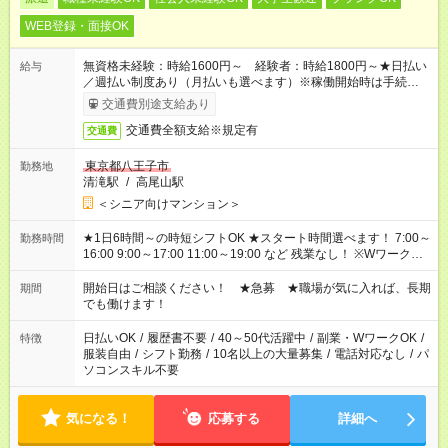
WEB登録・面接OK
無資格未経験：時給1600円～ 経験者：時給1800円～★日払い
給与
／週払い制度あり（月払いも選べます）※稼働開始時は手続き完
了次第のお支払いとなります。
交通費別途支給あり
交通費全額支給※規定有
交通費
東京都八王子市
勤務地
清滝駅
/
高尾山駅
＜シニア向けマンション＞
★1日6時間～の時短シフトOK ★スタート時間選べます！ 7:00～
勤務時間
16:00 9:00～17:00 11:00～19:00 など 残業なし！ ※Wワークの
場合、他のお仕事と合わせ週40時間超の就業はご案内できませ
ん ※法令に基づき、週20時間以上勤務は社会保険への加入対象
開始日はご相談ください！ ★急募 ★職場が気に入れば、長期
期間
となります ※労働者派遣法（日雇い派遣の原則禁止）により、
でも働けます！
短時間・短期間の就業はご案内が難しい場合があります
日払いOK
/
履歴書不要
/
40～50代活躍中
/
副業・WワークOK
/
特徴
服装自由
/
シフト勤務
/
10名以上の大量募集
/
電話対応なし
/
パ
ソコンスキル不要
気になる！
応募する
詳細へ