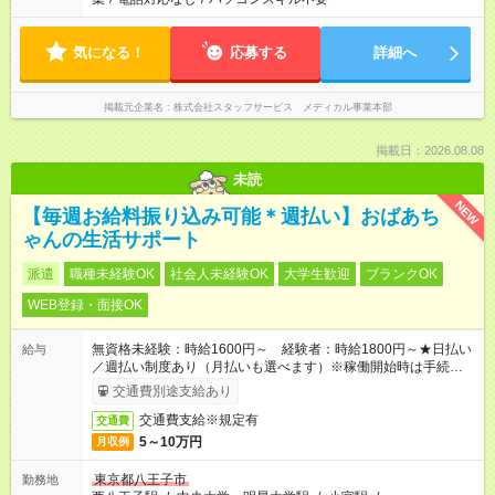
気になる！
応募する
詳細へ
掲載元企業名
株式会社スタッフサービス メディカル事業本部
掲載日：2026.08.08
未読
NEW
【毎週お給料振り込み可能＊週払い】おばあち
ゃんの生活サポート
派遣
職種未経験OK
社会人未経験OK
大学生歓迎
ブランクOK
WEB登録・面接OK
無資格未経験：時給1600円～ 経験者：時給1800円～★日払い
給与
／週払い制度あり（月払いも選べます）※稼働開始時は手続き完
了次第のお支払いとなります。
交通費別途支給あり
交通費支給※規定有
交通費
5～10万円
月収例
東京都八王子市
勤務地