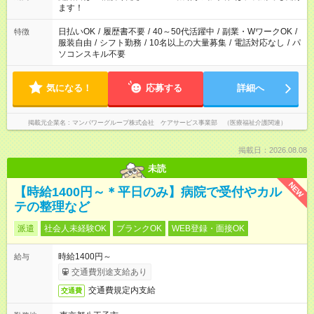
業はご案内が難しい場合があります
ます！
日払いOK
/
履歴書不要
/
40～50代活躍中
/
副業・WワークOK
/
特徴
服装自由
/
シフト勤務
/
10名以上の大量募集
/
電話対応なし
/
パ
ソコンスキル不要
気になる！
応募する
詳細へ
掲載元企業名
マンパワーグループ株式会社 ケアサービス事業部 （医療福祉介護関連）
掲載日：2026.08.08
未読
NEW
【時給1400円～＊平日のみ】病院で受付やカル
テの整理など
派遣
社会人未経験OK
ブランクOK
WEB登録・面接OK
時給1400円～
給与
交通費別途支給あり
交通費規定内支給
交通費