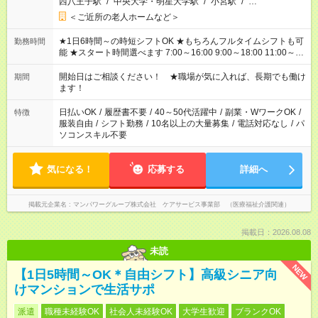
西八王子駅
/
中央大学・明星大学駅
/
小宮駅
/
…
＜ご近所の老人ホームなど＞
★1日6時間～の時短シフトOK ★もちろんフルタイムシフトも可
勤務時間
能 ★スタート時間選べます 7:00～16:00 9:00～18:00 11:00～
20:00 など 残業なし！ ※Wワークの場合、他のお仕事と合わせ
週40時間超の就業はご案内できません ※法令に基づき、週20時
開始日はご相談ください！ ★職場が気に入れば、長期でも働け
期間
間以上勤務は社会保険への加入対象となります ※労働者派遣法
ます！
（日雇い派遣の原則禁止）により、短時間・短期間の就業はご
案内が難しい場合があります
日払いOK
/
履歴書不要
/
40～50代活躍中
/
副業・WワークOK
/
特徴
服装自由
/
シフト勤務
/
10名以上の大量募集
/
電話対応なし
/
パ
ソコンスキル不要
気になる！
応募する
詳細へ
掲載元企業名
マンパワーグループ株式会社 ケアサービス事業部 （医療福祉介護関連）
掲載日：2026.08.08
未読
NEW
【1日5時間～OK＊自由シフト】高級シニア向
けマンションで生活サポ
派遣
職種未経験OK
社会人未経験OK
大学生歓迎
ブランクOK