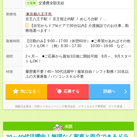
交通費全額支給
交通費
東京都八王子市
勤務地
京王八王子駅
/
京王堀之内駅
/
めじろ台駅
/
…
【自宅からドアtoドアで30分以内】介護施設でのお仕事。勤
務地選べます！
【日勤のみ】9:00～17:00（休憩60分） ■ご希望があればその他
勤務時間
シフトもOK！ （例）8:30～17:30 10:00～19:00 など
「家族とお休みを合わせたい」 「できれば残業はしたくない」
など、あなたのご希望に沿ったお仕事をご紹介します！ ※Wワ
2ヶ月～ ■ご応募から最短3日後に開始可能 8月～、9月スター
期間
ーク希望の方へ 今ご覧のお仕事で希望する勤務時間と、もう1つ
トもOK！
のお仕事の勤務時間。 合計で週40時間を超える場合は応募でき
ません
履歴書不要
/
40～50代活躍中
/
服装自由
/
シフト勤務
/
10名以
特徴
上の大量募集
/
パソコンスキル不要
気になる！
応募する
詳細へ
掲載元企業名
日研トータルソーシング株式会社 メディカルケア事業部 ナース派遣
未読
30～40代活躍中！無理なく家庭と両立できるドラ