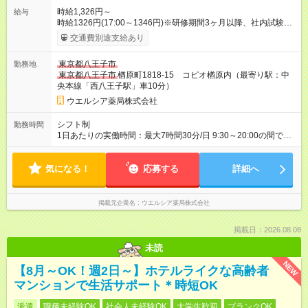
時給1,326円～
給与
時給1326円(17:00～1346円)※研修期間3ヶ月以降、社内試験に
よる更新判定あり 社内試験合格後、時給＋50～100円の昇給あ
交通費別途支給あり
り （大学生は＋20円） 試用期間あり：入社日から3ヶ月間／本
採用と待遇は変わりません。 【試用期間】試用期間あり 試用期
東京都八王子市
勤務地
間の長さ：3ヶ月 雇用形態、給与は本採用時と同じです。
東京都八王子市
楢原町1818-15 コピオ楢原内（最寄り駅：中
央本線「西八王子駅」車10分）
ウエルシア薬局株式会社
シフト制
勤務時間
1日あたりの実働時間：最大7時間30分/日 9:30～20:00の間で1
日7.5時間の勤務 ☆週4日の勤務 ※シフトの相談可能 ※調剤事務
経験のある方
気になる！
応募する
詳細へ
掲載元企業名
ウエルシア薬局株式会社
掲載日：2026.08.08
未読
NEW
【8月～OK！週2日～】ホテルライクな高齢者
マンションで生活サポート＊時短OK
派遣
職種未経験OK
社会人未経験OK
大学生歓迎
ブランクOK