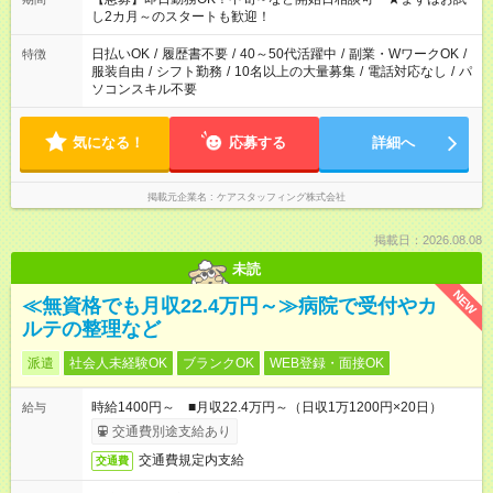
し2カ月～のスタートも歓迎！
日払いOK
/
履歴書不要
/
40～50代活躍中
/
副業・WワークOK
/
特徴
服装自由
/
シフト勤務
/
10名以上の大量募集
/
電話対応なし
/
パ
ソコンスキル不要
気になる！
応募する
詳細へ
掲載元企業名
ケアスタッフィング株式会社
掲載日：2026.08.08
未読
NEW
≪無資格でも月収22.4万円～≫病院で受付やカ
ルテの整理など
派遣
社会人未経験OK
ブランクOK
WEB登録・面接OK
時給1400円～ ■月収22.4万円～（日収1万1200円×20日）
給与
交通費別途支給あり
交通費規定内支給
交通費