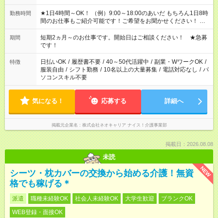
★1日4時間～OK！ （例）9:00～18:00のあいだ もちろん1日8時
勤務時間
間のお仕事もご紹介可能です！ご希望をお聞かせください！ ※
週最低15時間以上の勤務が必要です
短期2ヵ月～のお仕事です。開始日はご相談ください！ ★急募
期間
です！
日払いOK
/
履歴書不要
/
40～50代活躍中
/
副業・WワークOK
/
特徴
服装自由
/
シフト勤務
/
10名以上の大量募集
/
電話対応なし
/
パ
ソコンスキル不要
気になる！
応募する
詳細へ
掲載元企業名
株式会社ネオキャリア ナイス！介護事業部
掲載日：2026.08.08
未読
NEW
シーツ・枕カバーの交換から始める介護！無資
格でも稼げる＊
派遣
職種未経験OK
社会人未経験OK
大学生歓迎
ブランクOK
WEB登録・面接OK