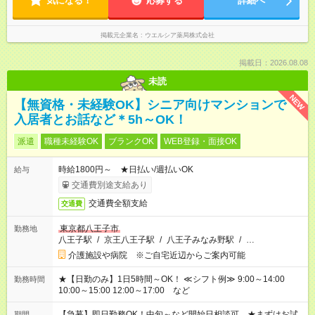
気になる！
応募する
詳細へ
掲載元企業名
ウエルシア薬局株式会社
掲載日：2026.08.08
未読
NEW
【無資格・未経験OK】シニア向けマンションで
入居者とお話など＊5h～OK！
派遣
職種未経験OK
ブランクOK
WEB登録・面接OK
時給1800円～ ★日払い/週払いOK
給与
交通費別途支給あり
交通費全額支給
交通費
東京都八王子市
勤務地
八王子駅
/
京王八王子駅
/
八王子みなみ野駅
/
…
介護施設や病院 ※ご自宅近辺からご案内可能
★【日勤のみ】1日5時間～OK！ ≪シフト例≫ 9:00～14:00
勤務時間
10:00～15:00 12:00～17:00 など
【急募】即日勤務OK！中旬～など開始日相談可 ★まずはお試
期間