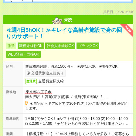
掲載日：2026.08.08
未読
NEW
≪週4日5hOK！≫キレイな高齢者施設で身の回
りのサポート！
派遣
職種未経験OK
社会人未経験OK
ブランクOK
WEB登録・面接OK
無資格未経験：時給1500円～ ■週払いOK ■扶養内OK
給与
交通費別途支給あり
交通費全額支給
交通費
東京都八王子市
勤務地
南大沢駅
/
高尾(東京都)駅
/
北野(東京都)駅
/
…
≪自宅からドアtoドアで30分以内！≫ご希望の勤務地を紹介
します。
1日5時間からOK！ ■シフト例 (1)8:00～13:00 (2)10:00～15:00
勤務時間
(3)12:00～17:00 「子どもたちが学校に行く間だけ働きたい」
「余裕を持って夕飯の準備がしたい」 「午前中は働いて、午後
はプライベートの時間にしたい」 など、ご希望を教えてくださ
【積極採用中！】＊1年以上勤務している方が多数！ご応募から
期間