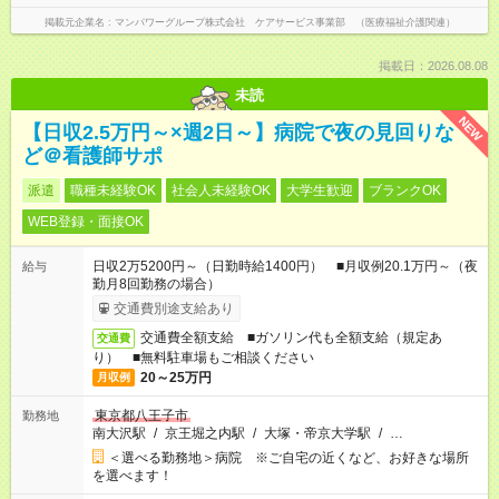
掲載元企業名
マンパワーグループ株式会社 ケアサービス事業部 （医療福祉介護関連）
掲載日：2026.08.08
未読
NEW
【日収2.5万円～×週2日～】病院で夜の見回りな
ど＠看護師サポ
派遣
職種未経験OK
社会人未経験OK
大学生歓迎
ブランクOK
WEB登録・面接OK
日収2万5200円～（日勤時給1400円） ■月収例20.1万円～（夜
給与
勤月8回勤務の場合）
交通費別途支給あり
交通費全額支給 ■ガソリン代も全額支給（規定あ
交通費
り） ■無料駐車場もご相談ください
20～25万円
月収例
東京都八王子市
勤務地
南大沢駅
/
京王堀之内駅
/
大塚・帝京大学駅
/
…
＜選べる勤務地＞病院 ※ご自宅の近くなど、お好きな場所
を選べます！