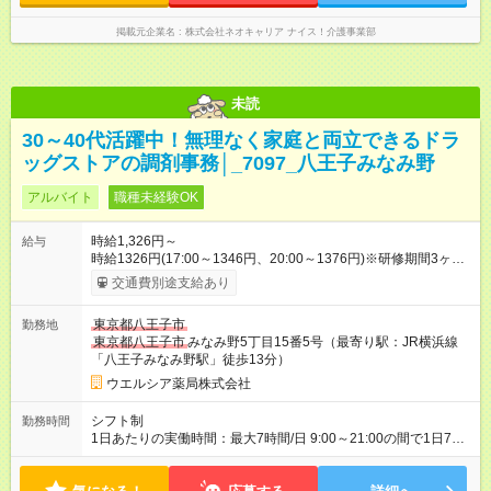
掲載元企業名
株式会社ネオキャリア ナイス！介護事業部
未読
30～40代活躍中！無理なく家庭と両立できるドラ
ッグストアの調剤事務│_7097_八王子みなみ野
アルバイト
職種未経験OK
時給1,326円～
給与
時給1326円(17:00～1346円、20:00～1376円)※研修期間3ヶ月
以降、社内試験による更新判定あり 社内試験合格後、時給＋50
交通費別途支給あり
～100円の昇給あり （大学生は＋20円） 試用期間あり：入社日
から3ヶ月間／本採用と待遇は変わりません。 【試用期間】試用
東京都八王子市
勤務地
期間あり 試用期間の長さ：3ヶ月 雇用形態、給与は本採用時と
東京都八王子市
みなみ野5丁目15番5号（最寄り駅：JR横浜線
同じです。
「八王子みなみ野駅」徒歩13分）
ウエルシア薬局株式会社
シフト制
勤務時間
1日あたりの実働時間：最大7時間/日 9:00～21:00の間で1日7時
間の勤務 ☆週3～4日の勤務 ※シフトの相談可能 ☆未経験・無資
格可