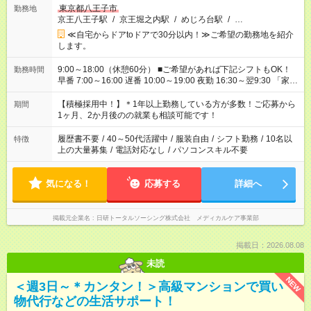
東京都八王子市
勤務地
京王八王子駅
/
京王堀之内駅
/
めじろ台駅
/
…
≪自宅からドアtoドアで30分以内！≫ご希望の勤務地を紹介
します。
9:00～18:00（休憩60分） ■ご希望があれば下記シフトもOK！
勤務時間
早番 7:00～16:00 遅番 10:00～19:00 夜勤 16:30～翌9:30 「家族
と休みを合わせたい」 「余裕を持って夕飯の準備がしたい」
「できれば残業はしたくない」 など、ご希望を教えてください
【積極採用中！】＊1年以上勤務している方が多数！ご応募から
期間
ね。 ※Wワーク希望の方へ 今ご覧のお仕事で希望する勤務時間
1ヶ月、2か月後のの就業も相談可能です！
と、もう1つのお仕事の勤務時間が 合計で週40時間を超える場
合は応募できません。
履歴書不要
/
40～50代活躍中
/
服装自由
/
シフト勤務
/
10名以
特徴
上の大量募集
/
電話対応なし
/
パソコンスキル不要
気になる！
応募する
詳細へ
掲載元企業名
日研トータルソーシング株式会社 メディカルケア事業部
掲載日：2026.08.08
未読
NEW
＜週3日～＊カンタン！＞高級マンションで買い
物代行などの生活サポート！