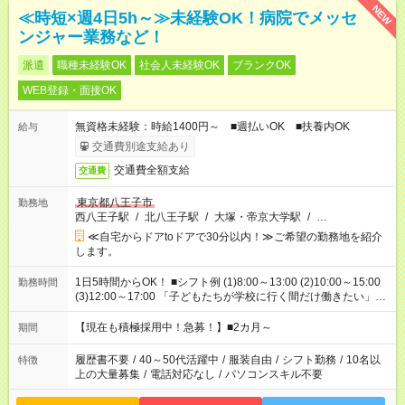
NEW
≪時短×週4日5h～≫未経験OK！病院でメッセ
ンジャー業務など！
派遣
職種未経験OK
社会人未経験OK
ブランクOK
WEB登録・面接OK
無資格未経験：時給1400円～ ■週払いOK ■扶養内OK
給与
交通費別途支給あり
交通費全額支給
交通費
東京都八王子市
勤務地
西八王子駅
/
北八王子駅
/
大塚・帝京大学駅
/
…
≪自宅からドアtoドアで30分以内！≫ご希望の勤務地を紹介
します。
1日5時間からOK！ ■シフト例 (1)8:00～13:00 (2)10:00～15:00
勤務時間
(3)12:00～17:00 「子どもたちが学校に行く間だけ働きたい」
「余裕を持って夕飯の準備がしたい」 「午前中は働いて、午後
はプライベートの時間にしたい」 など、ご希望を教えてくださ
【現在も積極採用中！急募！】■2カ月～
期間
いね。 ※Wワーク希望の方へ 今ご覧のお仕事で希望する勤務時
間と、もう1つのお仕事の勤務時間。 合計で週40時間を超える
履歴書不要
/
40～50代活躍中
/
服装自由
/
シフト勤務
/
10名以
特徴
場合は応募できません。
上の大量募集
/
電話対応なし
/
パソコンスキル不要