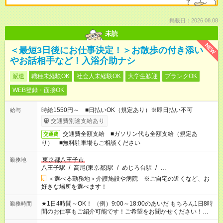
掲載日：2026.08.08
未読
NEW
＜最短3日後にお仕事決定！＞お散歩の付き添い
やお話相手など！入浴介助ナシ
派遣
職種未経験OK
社会人未経験OK
大学生歓迎
ブランクOK
WEB登録・面接OK
時給1550円～ ■日払いOK（規定あり）※即日払い不可
給与
交通費別途支給あり
交通費全額支給 ■ガソリン代も全額支給（規定あ
交通費
り） ■無料駐車場もご相談ください
東京都八王子市
勤務地
八王子駅
/
高尾(東京都)駅
/
めじろ台駅
/
…
＜選べる勤務地＞介護施設や病院 ※ご自宅の近くなど、お
好きな場所を選べます！
★1日4時間～OK！ （例）9:00～18:00のあいだ もちろん1日8時
勤務時間
間のお仕事もご紹介可能です！ご希望をお聞かせください！★家
庭の都合でお休みが必要な場合も遠慮なくご相談ください。 ※