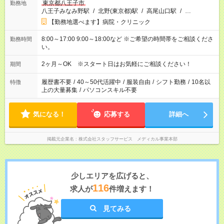
東京都八王子市
勤務地
八王子みなみ野駅
/
北野(東京都)駅
/
高尾山口駅
/
…
【勤務地選べます】病院・クリニック
8:00～17:00 9:00～18:00など ※ご希望の時間帯をご相談くださ
勤務時間
い。
2ヶ月～OK ※スタート日はお気軽にご相談ください！
期間
履歴書不要
/
40～50代活躍中
/
服装自由
/
シフト勤務
/
10名以
特徴
上の大量募集
/
パソコンスキル不要
気になる！
応募する
詳細へ
掲載元企業名
株式会社スタッフサービス メディカル事業本部
少しエリアを広げると、
116
求人が
件増えます！
見てみる