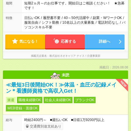
週最低15時間以上の勤務が必要です
短期2ヵ月～のお仕事です。開始日はご相談ください！ ★急募
期間
です！
日払いOK
/
履歴書不要
/
40～50代活躍中
/
副業・WワークOK
/
特徴
服装自由
/
シフト勤務
/
10名以上の大量募集
/
電話対応なし
/
パ
ソコンスキル不要
気になる！
応募する
詳細へ
掲載元企業名
株式会社ネオキャリア ナイス！介護事業部
掲載日：2026.08.08
未読
NEW
≪最短3日後開始OK！≫体温・血圧の記録メイ
ン＊看護師資格で高収入Get！
派遣
職種未経験OK
社会人未経験OK
ブランクOK
WEB登録・面接OK
時給2400円～ ■週払いOK ■日収1万9200円以上
給与
交通費別途支給あり