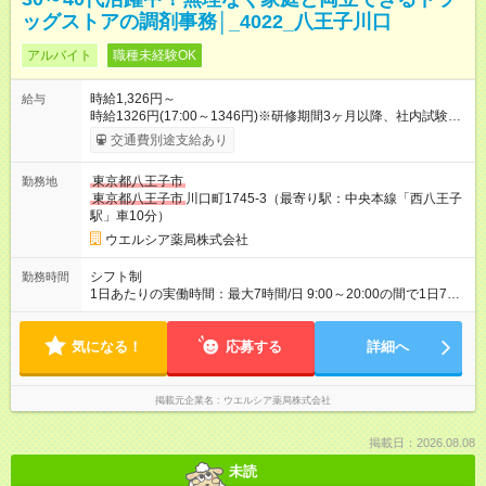
ッグストアの調剤事務│_4022_八王子川口
アルバイト
職種未経験OK
時給1,326円～
給与
時給1326円(17:00～1346円)※研修期間3ヶ月以降、社内試験に
よる更新判定あり 社内試験合格後、時給＋50～100円の昇給あ
交通費別途支給あり
り （大学生は＋20円） 試用期間あり：入社日から3ヶ月間／本
採用と待遇は変わりません。 【試用期間】試用期間あり 試用期
東京都八王子市
勤務地
間の長さ：3ヶ月 雇用形態、給与は本採用時と同じです。
東京都八王子市
川口町1745-3（最寄り駅：中央本線「西八王子
駅」車10分）
ウエルシア薬局株式会社
シフト制
勤務時間
1日あたりの実働時間：最大7時間/日 9:00～20:00の間で1日7時
間の勤務 ☆週4～5日の勤務 ※勤務曜日応相談 ☆未経験・無資格
可
気になる！
応募する
詳細へ
掲載元企業名
ウエルシア薬局株式会社
掲載日：2026.08.08
未読