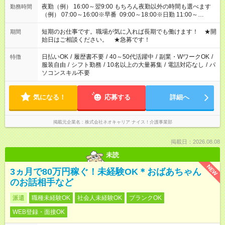
夜勤（例） 16:00～翌9:00 もちろん夜勤以外の時間も選べます
勤務時間
（例） 07:00～16:00※早番 09:00～18:00※日勤 11:00～
20:00※遅番 ※時間は、固定・選べる施設もあるので、ご希望が
あれば調整できます！ ※シフト制。勤務地により実働時間が異
短期のお仕事です。職場が気に入れば長期でも働けます！ ★開
期間
なります。★家庭の都合でお休みが必要な場合も遠慮なくご相談
始日はご相談ください。 ★急募です！
ください。
日払いOK
/
履歴書不要
/
40～50代活躍中
/
副業・WワークOK
/
特徴
服装自由
/
シフト勤務
/
10名以上の大量募集
/
電話対応なし
/
パ
ソコンスキル不要
気になる！
応募する
詳細へ
掲載元企業名
株式会社ネオキャリア ナイス！介護事業部
掲載日：2026.08.08
未読
NEW
3ヵ月で80万円稼ぐ！未経験OK＊おばあちゃん
のお話相手など
派遣
職種未経験OK
社会人未経験OK
ブランクOK
WEB登録・面接OK