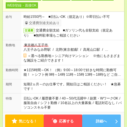
WEB登録・面接OK
時給1550円～ ■日払いOK（規定あり）※即日払い不可
給与
交通費別途支給あり
交通費全額支給 ■ガソリン代も全額支給（規定あ
交通費
り） ■無料駐車場もご相談ください
東京都八王子市
勤務地
八王子みなみ野駅
/
北野(東京都)駅
/
高尾山口駅
/
…
＜選べる勤務地＞シニア向けマンション ※他にもさまざま
な施設をご紹介できます！
★1日5時間～OK！ （例）9:00～18:00で好きな時間に勤務可
勤務時間
能！ ＞シフト例 9時～14時 11時～15時 13時～18時など ご自身
のご都合に合わせて勤務時間をご相談ください！ ★家庭の都合
でお休みや時間の調整が必要な場合も遠慮なくご相談くださ
短期2ヵ月～のお仕事です。開始日はご相談ください！ ★急募
期間
い。
です！
日払いOK
/
履歴書不要
/
40～50代活躍中
/
副業・WワークOK
/
特徴
服装自由
/
シフト勤務
/
10名以上の大量募集
/
電話対応なし
/
パ
ソコンスキル不要
気になる！
応募する
詳細へ