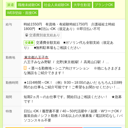
派遣
職種未経験OK
社会人未経験OK
大学生歓迎
ブランクOK
WEB登録・面接OK
時給1550円 有資格・有経験時給1750円 介護福祉士時給
給与
1800円 ■日払いOK（規定あり）※即日払い不可
交通費別途支給あり
交通費全額支給 ■ガソリン代も全額支給（規定あ
交通費
り） ■無料駐車場もご相談ください
東京都八王子市
勤務地
八王子みなみ野駅
/
北野(東京都)駅
/
高尾山口駅
/
…
＜選べる勤務地＞シニア向けマンション ※他にもさまざま
な施設をご紹介できます！
★1日4時間～OK！ （例）9:00～18:00のあいだ もちろん1日8時
勤務時間
間のお仕事もご紹介可能です！ご希望をお聞かせください！★家
庭の都合でお休みが必要な場合も遠慮なくご相談ください。 ※
週最低15時間以上の勤務が必要です
短期2ヵ月～のお仕事です。開始日はご相談ください！ ★急募
期間
です！
日払いOK
/
履歴書不要
/
40～50代活躍中
/
副業・WワークOK
/
特徴
服装自由
/
シフト勤務
/
10名以上の大量募集
/
電話対応なし
/
パ
ソコンスキル不要