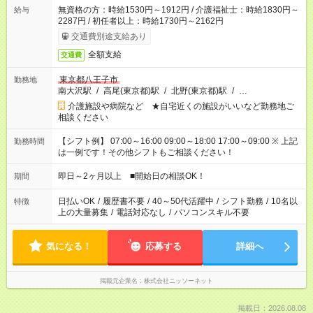
無資格の方：時給1530円～1912円 / 介護福祉士：時給1830円～
給与
2287円 / 初任者以上：時給1730円～2162円
交通費別途支給あり
全額支給
交通費
東京都八王子市
勤務地
南大沢駅
/
高尾(東京都)駅
/
北野(東京都)駅
/
…
介護施設や病院など ★自宅近くの施設がいいなど勤務地ご
相談ください
【シフト例】 07:00～16:00 09:00～18:00 17:00～09:00 ※ 上記
勤務時間
は一例です！その他シフトもご相談ください！
即日～2ヶ月以上 ■開始日の相談OK！
期間
日払いOK
/
履歴書不要
/
40～50代活躍中
/
シフト勤務
/
10名以
特徴
上の大量募集
/
電話対応なし
/
パソコンスキル不要
気になる！
応募する
詳細へ
掲載元企業名
株式会社ニッソーネット
掲載日：2026.08.08