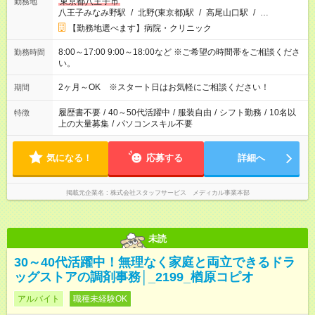
東京都八王子市
勤務地
八王子みなみ野駅
/
北野(東京都)駅
/
高尾山口駅
/
…
【勤務地選べます】病院・クリニック
8:00～17:00 9:00～18:00など ※ご希望の時間帯をご相談くださ
勤務時間
い。
2ヶ月～OK ※スタート日はお気軽にご相談ください！
期間
履歴書不要
/
40～50代活躍中
/
服装自由
/
シフト勤務
/
10名以
特徴
上の大量募集
/
パソコンスキル不要
気になる！
応募する
詳細へ
掲載元企業名
株式会社スタッフサービス メディカル事業本部
未読
30～40代活躍中！無理なく家庭と両立できるドラ
ッグストアの調剤事務│_2199_楢原コピオ
アルバイト
職種未経験OK