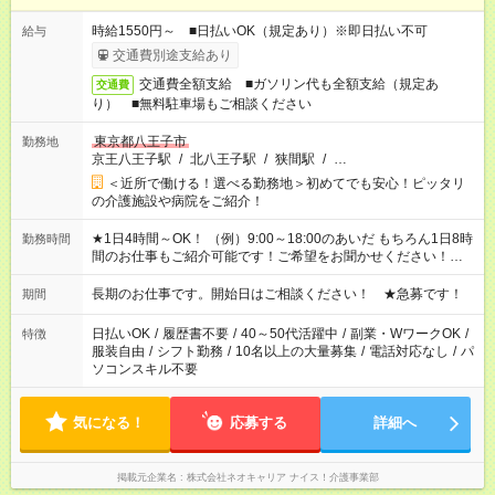
時給1550円～ ■日払いOK（規定あり）※即日払い不可
給与
交通費別途支給あり
交通費全額支給 ■ガソリン代も全額支給（規定あ
交通費
り） ■無料駐車場もご相談ください
東京都八王子市
勤務地
京王八王子駅
/
北八王子駅
/
狭間駅
/
…
＜近所で働ける！選べる勤務地＞初めてでも安心！ピッタリ
の介護施設や病院をご紹介！
★1日4時間～OK！ （例）9:00～18:00のあいだ もちろん1日8時
勤務時間
間のお仕事もご紹介可能です！ご希望をお聞かせください！★家
庭の都合でお休みが必要な場合も遠慮なくご相談ください。 ※
週最低15時間以上の勤務が必要です
長期のお仕事です。開始日はご相談ください！ ★急募です！
期間
日払いOK
/
履歴書不要
/
40～50代活躍中
/
副業・WワークOK
/
特徴
服装自由
/
シフト勤務
/
10名以上の大量募集
/
電話対応なし
/
パ
ソコンスキル不要
気になる！
応募する
詳細へ
掲載元企業名
株式会社ネオキャリア ナイス！介護事業部