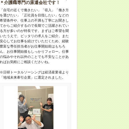
＊介護職専門の派遣会社です！
「自宅の近くで働きたい」「収入」「働き方
を選びたい」「正社員を目指したい」などの
希望条件や、仕事上の不満も丁寧にお聞きし
てからご紹介するので長期でご活躍されてい
る方が多いのが特長です。まずはご希望を聞
いたうえで、ピッタリの求人をご紹介。また
安心してお仕事を続けていただくため、経験
豊富な専任担当者がお仕事開始前はもちろ
ん、お仕事開始後もしっかりフォロー。仕事
の悩みやそれ以外のことでも不安なことがあ
ればお気軽にご相談くださいね。
※日研トータルソーシングは経済産業省より
「地域未来牽引企業」に選定されました。