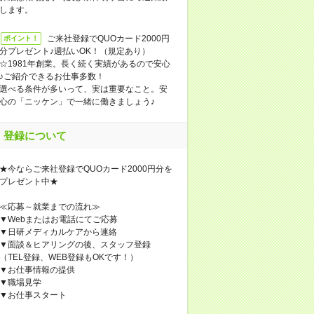
します。
ご来社登録でQUOカード2000円
ポイント！
分プレゼント♪週払いOK！（規定あり）
☆1981年創業。長く続く実績があるので安心
♪ご紹介できるお仕事多数！
選べる条件が多いって、実は重要なこと。安
心の「ニッケン」で一緒に働きましょう♪
登録について
★今ならご来社登録でQUOカード2000円分を
プレゼント中★
≪応募～就業までの流れ≫
▼Webまたはお電話にてご応募
▼日研メディカルケアから連絡
▼面談＆ヒアリングの後、スタッフ登録
（TEL登録、WEB登録もOKです！）
▼お仕事情報の提供
▼職場見学
▼お仕事スタート