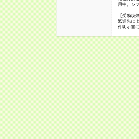
用中。シ
【受動喫
派遣先に
件明示書