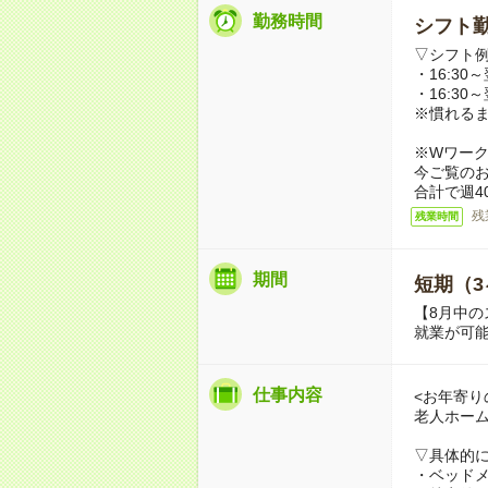
勤務時間
シフト勤
▽シフト
・16:30～
・16:30～
※慣れる
※Wワー
今ご覧の
合計で週4
残
残業時間
期間
短期（3
【8月中の
就業が可
仕事内容
<お年寄り
老人ホー
▽具体的
・ベッド