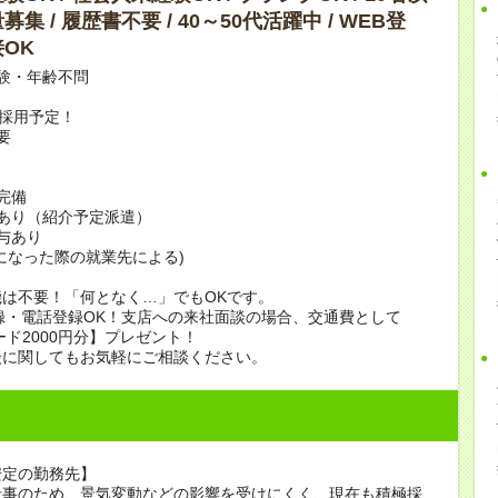
集 / 履歴書不要 / 40～50代活躍中 / WEB登
OK
験・年齢不問
上採用予定！
要
完備
あり（紹介予定派遣）
賞与あり
になった際の就業先による)
は不要！「何となく…」でもOKです。
録・電話登録OK！支店への来社面談の場合、交通費として
ード2000円分】プレゼント！
談に関してもお気軽にご相談ください。
安定の勤務先】
仕事のため、景気変動などの影響を受けにくく、現在も積極採