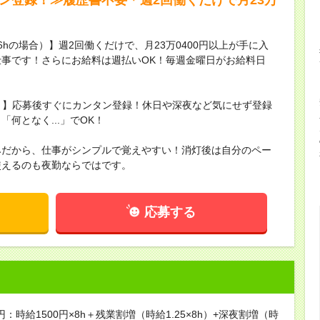
16hの場合）】週2回働くだけで、月23万0400円以上が手に入
事です！さらにお給料は週払いOK！毎週金曜日がお給料日
録！】応募後すぐにカンタン登録！休日や深夜など気にせず登録
何となく...」でOK！
みだから、仕事がシンプルで覚えやすい！消灯後は自分のペー
使えるのも夜勤ならではです。
応募する
円：時給1500円×8h＋残業割増（時給1.25×8h）+深夜割増（時