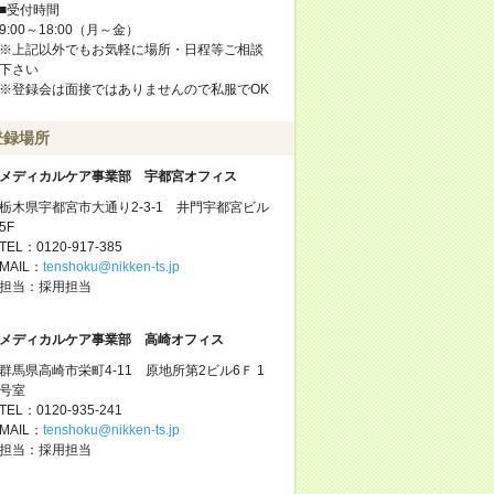
■受付時間
9:00～18:00（月～金）
※上記以外でもお気軽に場所・日程等ご相談
下さい
※登録会は面接ではありませんので私服でOK
登録場所
メディカルケア事業部 宇都宮オフィス
栃木県宇都宮市大通り2-3-1 井門宇都宮ビル
5F
TEL：0120-917-385
MAIL：
tenshoku@nikken-ts.jp
担当：採用担当
メディカルケア事業部 高崎オフィス
群馬県高崎市栄町4-11 原地所第2ビル6Ｆ 1
号室
TEL：0120-935-241
MAIL：
tenshoku@nikken-ts.jp
担当：採用担当