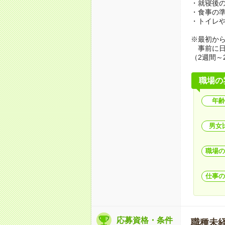
・就寝後
・食事の
・トイレ
※最初か
事前に日
（2週間～
職場の
年齢
男女
職場の
仕事の
応募資格・条件
職種未経験