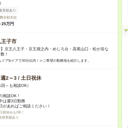
h）
途支給あり
費全額支給
～25万円
八王子市
市】京王八王子・京王堀之内・めじろ台・高尾山口・松が谷な
多数！
らドアtoドアで30分以内！≫ご希望の勤務地を紹介します。
/ 週2～3 / 土日祝休
1回～も相談OK）
の相談OK！
中は週3日勤務
日があればご相談ください！
日祝休みもOK！
取得実績あり