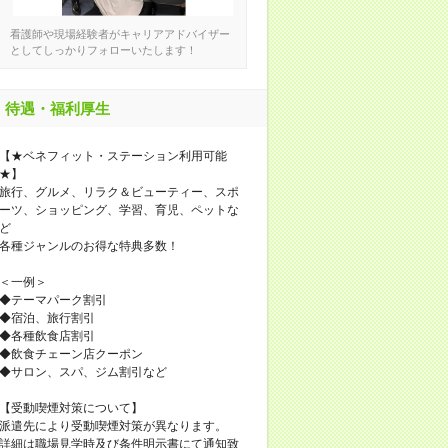
看護師や現場経験者がキャリアアドバイザー
としてしっかりフォローいたします！
待遇・福利厚生
【★ベネフィット・ステーション利用可能
★】
旅行、グルメ、リラク＆ビューティー、スポ
ーツ、ショッピング、学習、育児、ペットな
ど
各種ジャンルのお得な特典多数！
＜一例＞
◆テーマパーク割引
◆宿泊、旅行割引
◆各種飲食店割引
◆飲食チェーン店クーポン
◆サロン、スパ、ジム割引など
【受動喫煙対策について】
派遣先により受動喫煙対策が異なります。
詳細は職場見学時及び条件明示書にて通知致