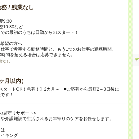
務 / 残業なし
例
翌9:30
翌10:30など
までの最初のうちは日勤からのスタート！
ク希望の方へ
お仕事で希望する勤務時間と、もう1つのお仕事の勤務時間。
0時間を超える場合は応募できません。
業なし
ヶ月以内）
スタートOK！急募！】2カ月～ ■ご応募から最短2～3日後に
能です！
の見守りサポート>
ムや介護施設で生活されるお年寄りのケアをお任せします。
には…
メイキング