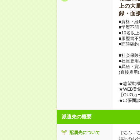
上の大量募
録・面接
■資格・経
■学歴不問
■10名以
■履歴書不
■面談確約
■社会保険
■社員登用
■昇給・
(直接雇用
★志望動機
★WEB登
【QUOカ
★出張面
派遣先の概要
配属先について
【安心・
福祉のお