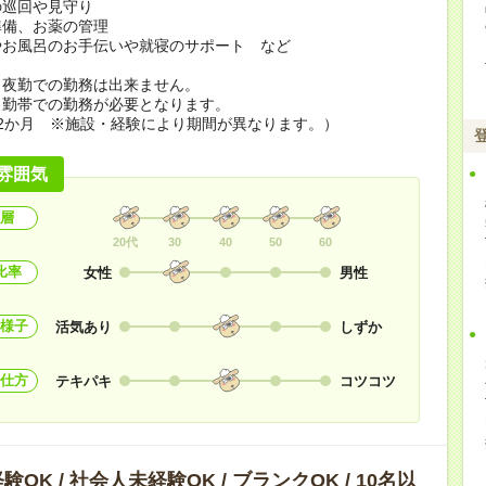
の巡回や見守り
準備、お薬の管理
やお風呂のお手伝いや就寝のサポート など
ら夜勤での勤務は出来ません。
勤帯での勤務が必要となります。
2か月 ※施設・経験により期間が異なります。）
雰囲気
層
20代
30
40
50
60
比率
女性
男性
様子
活気あり
しずか
仕方
テキパキ
コツコツ
OK / 社会人未経験OK / ブランクOK / 10名以