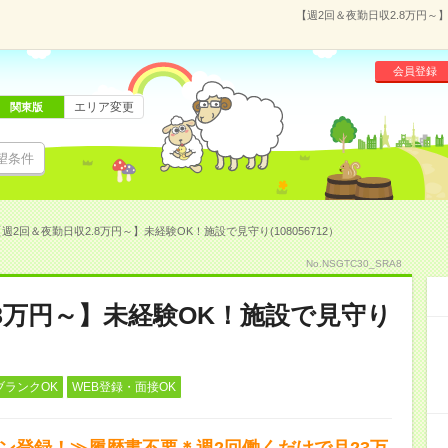
【週2回＆夜勤日収2.8万円～】
会員登録
エリア変更
関東版
望条件
週2回＆夜勤日収2.8万円～】未経験OK！施設で見守り(108056712）
No.NSGTC30_SRA8
.8万円～】未経験OK！施設で見守り
ブランクOK
WEB登録・面接OK
タン登録！≫履歴書不要＊週2回働くだけで月23万