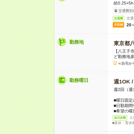
給0.25×5
交通費別
交通
交通費
20
月収例
勤務地
東京都
【八王子
ど勤務地
≪自宅か
勤務曜日
週1OK 
週2回（週
■曜日固定
■日勤期間
■希望の曜
土
休日休暇
■産休・育休