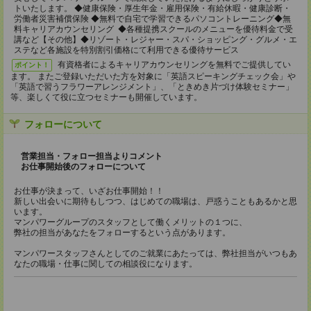
トいたします。 ◆健康保険・厚生年金・雇用保険・有給休暇・健康診断・
労働者災害補償保険 ◆無料で自宅で学習できるパソコントレーニング◆無
料キャリアカウンセリング ◆各種提携スクールのメニューを優待料金で受
講など【その他】◆リゾート・レジャー・スパ・ショッピング・グルメ・エ
ステなど各施設を特別割引価格にて利用できる優待サービス
有資格者によるキャリアカウンセリングを無料でご提供してい
ポイント！
ます。 またご登録いただいた方を対象に「英語スピーキングチェック会」や
「英語で習うフラワーアレンジメント」、「ときめき片づけ体験セミナー」
等、楽しくて役に立つセミナーも開催しています。
フォローについて
営業担当・フォロー担当よりコメント
お仕事開始後のフォローについて
お仕事が決まって、いざお仕事開始！！
新しい出会いに期待もしつつ、はじめての職場は、戸惑うこともあるかと思
います。
マンパワーグループのスタッフとして働くメリットの１つに、
弊社の担当があなたをフォローするという点があります。
マンパワースタッフさんとしてのご就業にあたっては、弊社担当がいつもあ
なたの職場・仕事に関しての相談役になります。