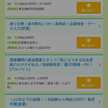
[給 与]
日給10,305円～37,204円
[勤務地]
東京都町田市相原町
気になる！
座り仕事！給与即払いOK！高時給！品質検査・デー
タ入力[派遣]
[給 与]
時給1800円
[交通費]
交通費支給有り
気になる！
[勤務地]
みどりの駅から徒歩20分
国連機関の資金調達スタッフ◇私にもできる社会貢
献のカタチがある／未経験歓迎！週3日勤務～OK！
[アルバイト]
[給 与]
時給1,350円～2,000円
[勤務地]
東京都八王子市旭町（最寄り駅：八王子
気になる！
駅）
＼11/30までの短期！／未経験から時給1700円！集荷
作業[派遣]