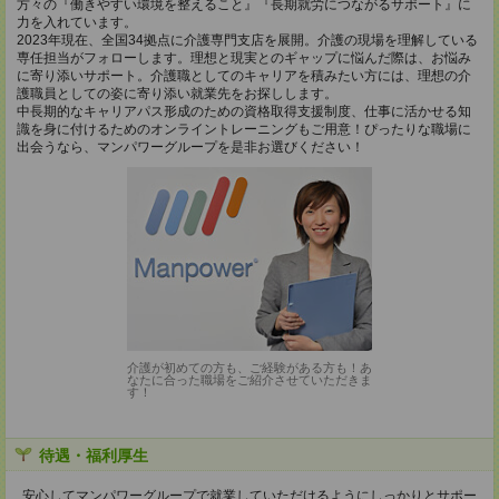
方々の『働きやすい環境を整えること』『長期就労につながるサポート』に
力を入れています。
2023年現在、全国34拠点に介護専門支店を展開。介護の現場を理解している
専任担当がフォローします。理想と現実とのギャップに悩んだ際は、お悩み
に寄り添いサポート。介護職としてのキャリアを積みたい方には、理想の介
護職員としての姿に寄り添い就業先をお探しします。
中長期的なキャリアパス形成のための資格取得支援制度、仕事に活かせる知
識を身に付けるためのオンライントレーニングもご用意！ぴったりな職場に
出会うなら、マンパワーグループを是非お選びください！
介護が初めての方も、ご経験がある方も！あ
なたに合った職場をご紹介させていただきま
す！
待遇・福利厚生
安心してマンパワーグループで就業していただけるようにしっかりとサポー