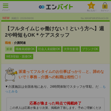
0
メニュー
気になる！
ログイン
NEW
掲載日 :2026
/
08
/
06
No.MANPWK856443-06
【フルタイムじゃ働けない！という方へ】週
2や時短もOK＊ケアスタッフ
職種：
介護関連
派遣
職種未経験OK
社会人未経験OK
大学生歓迎
ブランクOK
WEB登録・面接OK
派遣ってフルタイムのお仕事ばっかり…と、諦めな
いで！事務→介護への転職は相性〇！
▼介護施設は全国各地にあり、24時間体制でスタッフが常駐。だ
...も
っとみる
応募が集まった時点で掲載終了
この求人は応募が集まり次第、掲載終了致します。予めご理解くださ