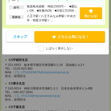
担当：採用担当
無資格未経験：時給1500円～ ■週払
給与
CS大宮支店
いOK ■扶養内OK ■日収1万2000円
〒330-0854 埼玉県さいたま市大宮区桜木町 1-10-16 シーノ大宮ノース
以上
八王子駅 / 八王子みなみ野駅 / 中央大
気になる!
勤務地
ウイング 9階
学・明星大学駅 / …
TEL：0120-769-355
MAIL：
CS_OMIYA@manpowergroup.jp
担当：採用担当
スキップ
どちらも気になる！
CS高崎支店
〒370-0831 群馬県高崎市あら町167 高崎第一生命ビルディング11Ｆ
TEL：027-320-6558
しばらく表示しない
MAIL：
CS_TAKASAKI@manpowergroup.jp
担当：採用担当
CS宇都宮支店
〒321-0953 栃木県宇都宮市東宿郷3-2-18 高知穂ビル2Ｆ
TEL：0120-923-962
MAIL：
CS_UTSUNOMIYA@manpowergroup.jp
担当：採用担当
CS厚木支店
〒243-0014 神奈川県厚木市旭町1-2-1 日本生命本厚木ビル4階
TEL：046-207-2644
MAIL：
CS_ATSUGI@manpowergroup.jp
担当：採用担当
CS千葉支店