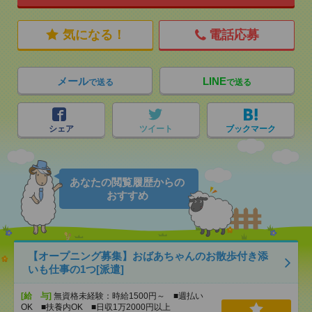
気になる！
電話応募
メール
LINE
で送る
で送る
シェア
ツイート
ブックマーク
あなたの閲覧履歴からの
おすすめ
【オープニング募集】おばあちゃんのお散歩付き添
いも仕事の1つ[派遣]
[給 与]
無資格未経験：時給1500円～ ■週払い
OK ■扶養内OK ■日収1万2000円以上