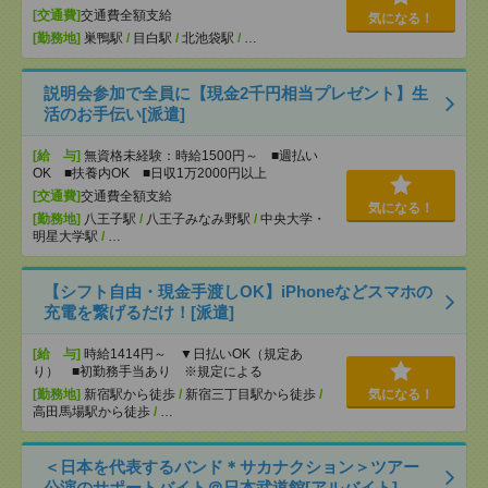
[交通費]
交通費全額支給
気になる！
[勤務地]
巣鴨駅
/
目白駅
/
北池袋駅
/
…
説明会参加で全員に【現金2千円相当プレゼント】生
活のお手伝い[派遣]
[給 与]
無資格未経験：時給1500円～ ■週払い
OK ■扶養内OK ■日収1万2000円以上
[交通費]
交通費全額支給
気になる！
[勤務地]
八王子駅
/
八王子みなみ野駅
/
中央大学・
明星大学駅
/
…
【シフト自由・現金手渡しOK】iPhoneなどスマホの
充電を繋げるだけ！[派遣]
[給 与]
時給1414円～ ▼日払いOK（規定あ
り） ■初勤務手当あり ※規定による
[勤務地]
新宿駅から徒歩
/
新宿三丁目駅から徒歩
/
気になる！
高田馬場駅から徒歩
/
…
＜日本を代表するバンド＊サカナクション＞ツアー
公演のサポートバイト＠日本武道館[アルバイト]