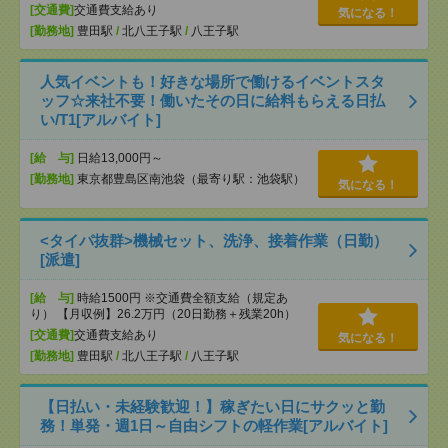
[交通費]
交通費支給あり
気になる！
[勤務地]
豊田駅
/
北八王子駅
/
八王子駅
人気イベントも！好きな場所で働けるイベントスタ
ッフ☆来社不要！働いたその日に給料もらえる日払
い/T1[アルバイト]
[給 与]
日給13,000円～
[勤務地]
東京都豊島区南池袋（最寄り駅：池袋駅）
気になる！
<タイパ抜群>機械セット、洗浄、接着作業（日勤）
[派遣]
[給 与]
時給1500円 ※交通費全額支給（規定あ
り） 【月収例】26.2万円（20日勤務＋残業20h）
[交通費]
交通費支給あり
気になる！
[勤務地]
豊田駅
/
北八王子駅
/
八王子駅
【日払い・未経験歓迎！】稼ぎたい日にサクッと勤
務！単発・週1日～自由シフトの軽作業[アルバイト]