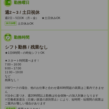
勤務曜日
週2～3 / 土日祝休
週2日～5日OK（月～金） ★土日休みOK
土日休みOK
休日休暇
勤務時間
シフト勤務 / 残業なし
★1日6時間～の時短シフトOK
★スタート時間選べます！
7:00～16:00
9:00～17:00
11:00～19:00
など
残業なし！
※Wワークの場合、他のお仕事と合わせ週40時間超の就業はご案内できませ
ん
※法令に基づき、週20時間以上勤務は社会保険への加入対象となります
※労働者派遣法（日雇い派遣の原則禁止）により、短時間・短期間の就業は
ご案内が難しい場合があります
残業はありません。
残業時間