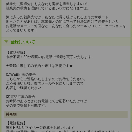
就業先（派遣先）もあなたも両者を担当しますので、
就業先の環境も理解している強い味方になれますよ。
気に入った就業先では、あなたは長く続けられるようにサポート
困ったことがあれば、就業先との間に立って解決に向けて調整をしたり
お電話やメール・対面など あなたに合ったツールでコミュニケーションを
とってまいります！
登録について
【電話登録】
来社不要！30分程度のお電話で登録が完了いたします。
★登録に際しての予約・来社は不要です★
(1)WEB応募の場合
こちらからご連絡いたしますのでお待ちください。
ご応募頂いた後、案内メールをお送りしますので
内容をご確認ください。
(2)電話応募の場合
お時間のあるときにお電話にてご応募いただければ
その場で登録も可能です。
持ち物
【電話登録】
弊社HPよりマイページ作成をお願いします