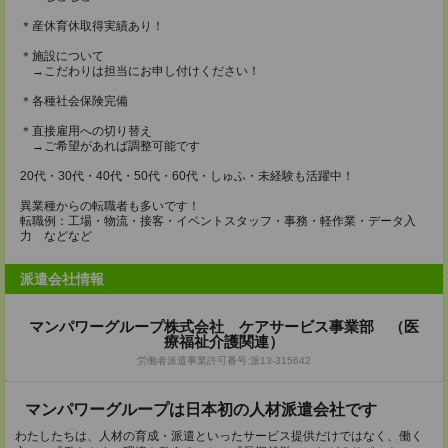
＊産休育休取得実績あり！
＊施設について
→こだわりは担当にお申し付けください！
＊各種社会保険完備
＊直接雇用への切り替え
→ご希望があれば調整可能です
20代・30代・40代・50代・60代・しゅふ・未経験も活躍中！
異業種からの転職者も多いです！
転職例：工場・物流・接客・イベントスタッフ・事務・軽作業・データ入
力 などなど
派遣会社情報
マンパワーグループ株式会社 ケアサービス事業部 （医
療福祉介護関連）
労働者派遣事業許可番号:派13-315642
マンパワーグループは日本初の人材派遣会社です
わたしたちは、人材の育成・派遣といったサービス提供だけではなく、働く