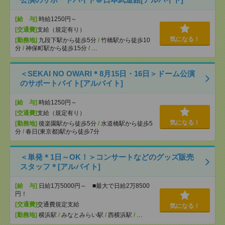
[給 与]
時給1250円～
[交通費]
支給（規定有り）
気になる！
[勤務地]
九段下駅から徒歩5分
/
竹橋駅から徒歩10
分
/
神保町駅から徒歩15分
/
…
＜SEKAI NO OWARI＊8月15日・16日＞ドーム公演
のサポートバイト[アルバイト]
[給 与]
時給1250円～
[交通費]
支給（規定有り）
気になる！
[勤務地]
後楽園駅から徒歩5分
/
水道橋駅から徒歩5
分
/
春日(東京都)駅から徒歩7分
＜単発＊1日～OK！＞コンサートなどのグッズ販売
スタッフ＊[アルバイト]
[給 与]
日給1万5000円～ ■最大で日給2万8500
円！
[交通費]
交通費規定支給
気になる！
[勤務地]
横浜駅
/
みなとみらい駅
/
西横浜駅
/
…