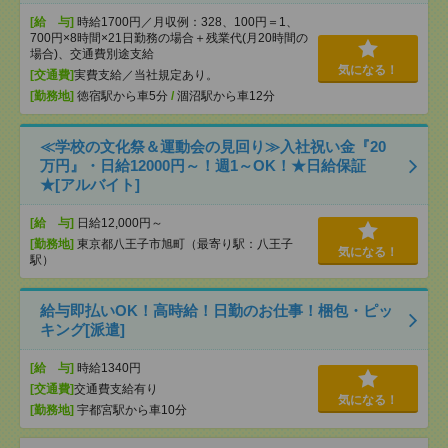
[給 与]
時給1700円／月収例：328、100円＝1、
700円×8時間×21日勤務の場合＋残業代(月20時間の
場合)、交通費別途支給
気になる！
[交通費]
実費支給／当社規定あり。
[勤務地]
徳宿駅から車5分
/
涸沼駅から車12分
≪学校の文化祭＆運動会の見回り≫入社祝い金『20
万円』・日給12000円～！週1～OK！★日給保証
★[アルバイト]
[給 与]
日給12,000円～
[勤務地]
東京都八王子市旭町（最寄り駅：八王子
気になる！
駅）
給与即払いOK！高時給！日勤のお仕事！梱包・ピッ
キング[派遣]
[給 与]
時給1340円
[交通費]
交通費支給有り
気になる！
[勤務地]
宇都宮駅から車10分