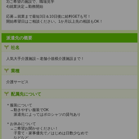
3)ご希望の施設で、職場見学
4)就業決定→勤務開始
応募→就業まで最短3日＆10日後に給料GETも可！
開始希望日はご相談ください。1か月以上先の相談もOK！
派遣先の概要
社名
人気大手介護施設～老舗小規模介護施設まで！
業種
介護サービス
配属先について
＊服装について
→動きやすい服装でOK
派遣先によってはポロシャツの貸与あり
＊お休みについて
→ご希望お聞かせください！
子育て・家事優先で／はじめは日数少なめで
などなど