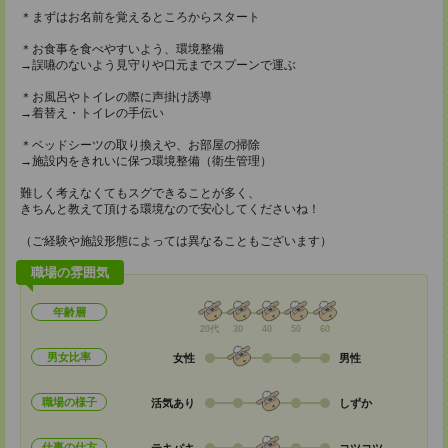
＊まずはお名前を覚えるところからスタート
＊お食事を食べやすいよう、環境整備
→誤嚥のないよう見守りや口元までスプーンで運ぶ
＊お風呂やトイレの際に声掛け誘導
→着替え・トイレの手伝い
＊ベッドシーツの取り換えや、お部屋の掃除
→施設内をきれいに保つ環境整備（衛生管理）
難しく考えなくてもスグできることが多く、
きちんと教えて頂ける環境なので安心してくださいね！
（ご経験や施設形態によっては異なることもございます）
職場の雰囲気
年齢層
20代
30
40
50
60
男女比率
女性
男性
職場の様子
活気あり
しずか
仕事の仕方
テキパキ
コツコツ