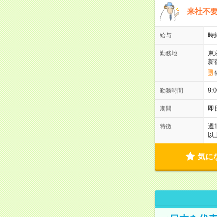
来社不要
時
給与
東
勤務地
新
9:
勤務時間
即
期間
週
特徴
以
気に