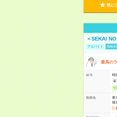
気に
＜SEKAI 
アルバイト
職種未
最高のラ
時
給与
交
東
勤務地
後