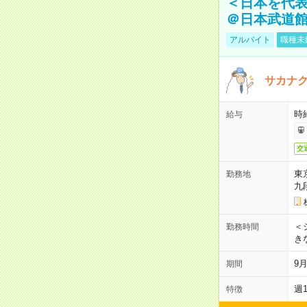
＜日本を代
＠日本武道
アルバイト
職種未
サカナク
時
給与
交
東
勤務地
九
＜シ
勤務時間
き
9
期間
週
特徴