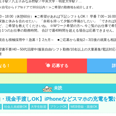
王子駅
/
八王子みなみ野駅
/
中央大学・明星大学駅
/
…
≪自宅からドアtoドアで30分以内！≫ご希望の勤務地を紹介します。
00～18:00（休憩60分） ■ご希望があれば下記シフトもOK！ 早番 7:00～16:00 遅
家族と休みを合わせたい」 「余裕を持って夕飯の準備がしたい」 「できれば
ど、ご希望を教えてくださいね。 ※Wワーク希望の方へ 今ご覧のお仕事で希
う1つのお仕事の勤務時間。 合計で週40時間を超える場合は応募できません。
現在も積極採用中！急募！】2カ月～ ■ご応募から最短2～3日後の就業も相
歴書不要
/
40～50代活躍中
/
服装自由
/
シフト勤務
/
10名以上の大量募集
/
電話対応
要
なる！
応募する
詳
未読
・現金手渡しOK】iPhoneなどスマホの充電を繋
K
社会人未経験OK
大学生歓迎
ブランクOK
WEB登録・面接OK