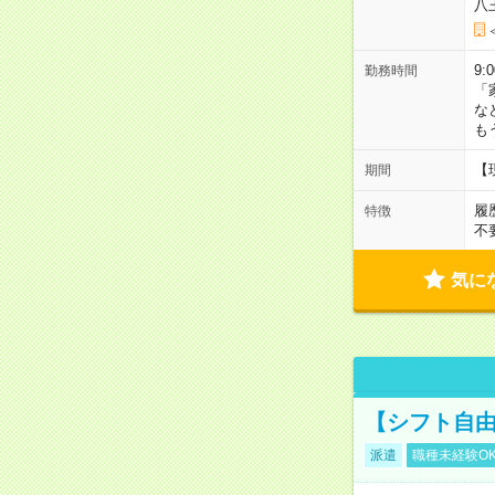
八
9:
勤務時間
「
な
も
【
期間
履
特徴
不
気に
【シフト自由
派遣
職種未経験O