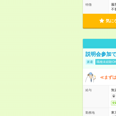
履
特徴
不
気に
説明会参加で
派遣
職種未経験O
≪まずは
無
給与
交
東
勤務地