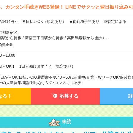
、カンタン手続きWEB登録！ LINEでサクッと翌日振り込み
給1414円～ ▼日払いOK（規定あり） ■初勤務手当あり ※規定による
京都新宿区
宿駅から徒歩
/
新宿三丁目駅から徒歩
/
高田馬場駅から徒歩
/
…
物流企業
00～18:00
日～OK！ 1日～働けます＾＾（規定あり）
1日からOK
/
日払いOK
/
履歴書不要
/
40～50代活躍中
/
副業・WワークOK
/
服装自
上の大量募集
/
電話対応なし
/
パソコンスキル不要
なる！
応募する
詳
未読