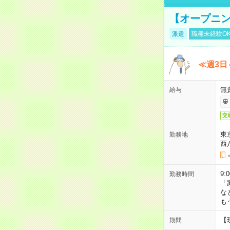
【オープニン
派遣
職種未経験O
≪週3日
無
給与
交
東
勤務地
西
9:
勤務時間
「
な
も
【
期間