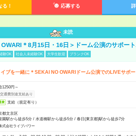
なる！
応募する
詳
未読
NO OWARI＊8月15日・16日＞ドーム公演のサポー
経験OK
社会人未経験OK
大学生歓迎
ブランクOK
イブを一緒に＊SEKAI NO OWARIドーム公演でのLIVEサポ
給1250円～
交通費別途支給あり
支給（規定有り）
通費
京都文京区
楽園駅から徒歩5分
/
水道橋駅から徒歩5分
/
春日(東京都)駅から徒歩7分
株式会社ライブパワー