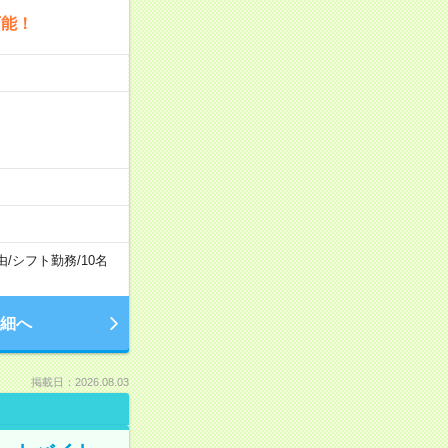
可能！
由
/
シフト勤務
/
10名
細へ
掲載日：2026.08.03