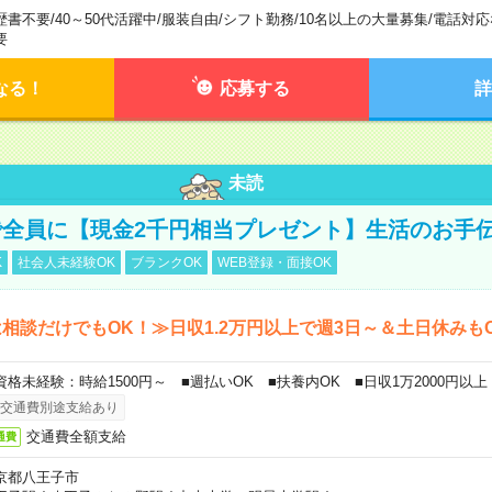
歴書不要
/
40～50代活躍中
/
服装自由
/
シフト勤務
/
10名以上の大量募集
/
電話対応
要
なる！
応募する
詳
未読
全員に【現金2千円相当プレゼント】生活のお手
K
社会人未経験OK
ブランクOK
WEB登録・面接OK
相談だけでもOK！≫日収1.2万円以上で週3日～＆土日休みも
資格未経験：時給1500円～ ■週払いOK ■扶養内OK ■日収1万2000円以上
交通費別途支給あり
交通費全額支給
通費
京都八王子市