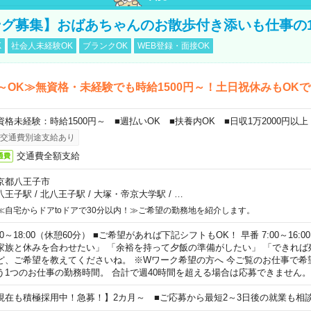
グ募集】おばあちゃんのお散歩付き添いも仕事の
K
社会人未経験OK
ブランクOK
WEB登録・面接OK
～OK≫無資格・未経験でも時給1500円～！土日祝休みもOK
資格未経験：時給1500円～ ■週払いOK ■扶養内OK ■日収1万2000円以上
交通費別途支給あり
交通費全額支給
通費
京都八王子市
八王子駅
/
北八王子駅
/
大塚・帝京大学駅
/
…
≪自宅からドアtoドアで30分以内！≫ご希望の勤務地を紹介します。
00～18:00（休憩60分） ■ご希望があれば下記シフトもOK！ 早番 7:00～16:00 遅
家族と休みを合わせたい」 「余裕を持って夕飯の準備がしたい」 「できれば
ど、ご希望を教えてくださいね。 ※Wワーク希望の方へ 今ご覧のお仕事で希
う1つのお仕事の勤務時間。 合計で週40時間を超える場合は応募できません。
現在も積極採用中！急募！】2カ月～ ■ご応募から最短2～3日後の就業も相