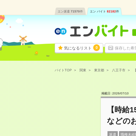
エン派遣
71570
件
エン バイト
82182
件
0
気になるリスト
保存した希
バイトTOP
関東
東京都
八王子市
【
掲載日 :
2026
/
07
/
10
【時給1
などの
派遣
職種未経