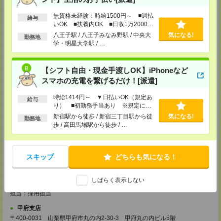
TEL：0120-713-515
担当：採用担当
無資格未経験：時給1500円～ ■週払
給与
いOK ■扶養内OK ■日収1万2000円
町田支店
以上
八王子駅 / 八王子みなみ野駅 / 中央大
気になる!
勤務地
〒194-0022 東京都町田市森野1-33-11 町田森野ビル1階
学・明星大学駅 / …
TEL：0120-713-515
担当：採用担当
越谷支店
【シフト自由・現金手渡しOK】iPhoneなど
〒343-0816
スマホの充電を繋げるだけ！[派遣]
埼玉県越谷市弥生町1-4 越谷弥生ビル3階
TEL：0120-713-515
時給1414円～ ▼日払いOK（規定あ
給与
担当：採用担当
り） ■初勤務手当あり ※規定によ
る
厚木支店
新宿駅から徒歩 / 新宿三丁目駅から徒
気になる!
勤務地
神奈川県厚木市旭町1-2-1 日本生命本厚木ビル7階
歩 / 高田馬場駅から徒歩 / …
TEL：0120-713-515
担当：採用担当
藤沢支店
スキップ
どちらも気になる！
〒251-0025
神奈川県藤沢市鵠沼石上1丁目5番2号
日本生命藤沢ビル2階
しばらく表示しない
TEL：0120-713-515
担当：採用担当
甲府支店
〒400-0031 山梨県甲府市丸の内2-30-3 甲府丸の内ビル5階