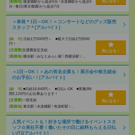
気になる！
[勤務地]
後楽園駅から徒歩5分
/
水道橋駅から徒歩5
分
/
春日(東京都)駅から徒歩7分
＜単発＊1日～OK！＞コンサートなどのグッズ販売
スタッフ＊[アルバイト]
[給 与]
日給1万5000円～ ■最大で日給2万8500
円！
[交通費]
交通費規定支給
気になる！
[勤務地]
横浜駅
/
みなとみらい駅
/
西横浜駅
/
…
＜1日～OK！＞あの有名企業も！展示会や株主総会
のお手伝い！[アルバイト]
[給 与]
■日給16,840円～ ■日払いOK ■実働3時
間5,120円のお仕事あります！
[交通費]
一部支給
気になる！
[勤務地]
東京駅
/
水道橋駅
/
有楽町駅
/
…
人気イベントも！好きな場所で働けるイベントスタ
ッフ☆来社不要！働いたその日に給料もらえる日払
い/T1[アルバイト]