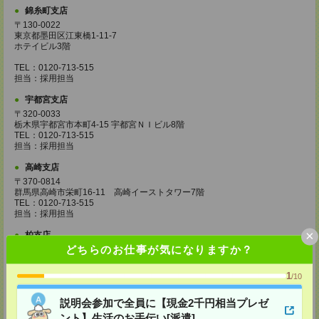
錦糸町支店
〒130-0022
東京都墨田区江東橋1-11-7
ホテイビル3階
TEL：0120-713-515
担当：採用担当
宇都宮支店
〒320-0033
栃木県宇都宮市本町4-15 宇都宮ＮＩビル8階
TEL：0120-713-515
担当：採用担当
高崎支店
〒370-0814
群馬県高崎市栄町16-11 高崎イーストタワー7階
TEL：0120-713-515
担当：採用担当
×
柏支店
どちらのお仕事が気になりますか？
〒277-0842
千葉県柏市末広町7-3 柏第一生命ビル4階
TEL：0120-713-515
1
/10
担当：採用担当
説明会参加で全員に【現金2千円相当プレゼ
八王子支店
ント】生活のお手伝い[派遣]
東京都八王子市東町1－6 橋完ＬＫビル 3階