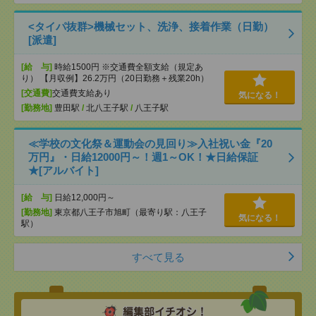
<タイパ抜群>機械セット、洗浄、接着作業（日勤）
[派遣]
[給 与]
時給1500円 ※交通費全額支給（規定あ
り） 【月収例】26.2万円（20日勤務＋残業20h）
[交通費]
交通費支給あり
気になる！
[勤務地]
豊田駅
/
北八王子駅
/
八王子駅
≪学校の文化祭＆運動会の見回り≫入社祝い金『20
万円』・日給12000円～！週1～OK！★日給保証
★[アルバイト]
[給 与]
日給12,000円～
[勤務地]
東京都八王子市旭町（最寄り駅：八王子
気になる！
駅）
すべて見る