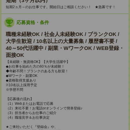
短期（3ヶ月以内）
短期2ヵ月～のお仕事です。開始日はご相談ください！ ★急募です！
応募資格・条件
職種未経験OK / 社会人未経験OK / ブランクOK /
大学生歓迎 / 10名以上の大量募集 / 履歴書不要 /
40～50代活躍中 / 副業・WワークOK / WEB登録・
面接OK
【未経験・無資格OK】【大学生活躍中】
◆お仕事を始めた方の60％が未経験！
◆年齢不問！ブランクのある方も歓迎！
◆Wワーク・副業OK
◆資格取得支援あり
※10名以上採用予定
※学歴不問
【応募後の流れ】
（1）Webまたはお電話で応募
（2）来社不要！お電話orオンラインで簡単登録♪
（3）担当者からお仕事のご紹介
（4）職場見学＆お仕事決定
★ご来社いただく『登録会』や、