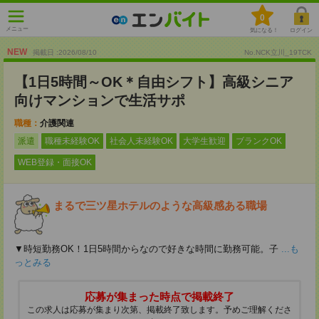
0
メニュー
気になる！
ログイン
NEW
掲載日 :2026
/
08
/
10
No.NCK立川_19TCK
【1日5時間～OK＊自由シフト】高級シニア
向けマンションで生活サポ
職種：
介護関連
派遣
職種未経験OK
社会人未経験OK
大学生歓迎
ブランクOK
WEB登録・面接OK
まるで三ツ星ホテルのような高級感ある職場
▼時短勤務OK！1日5時間からなので好きな時間に勤務可能。子
...も
っとみる
応募が集まった時点で掲載終了
この求人は応募が集まり次第、掲載終了致します。予めご理解くださ