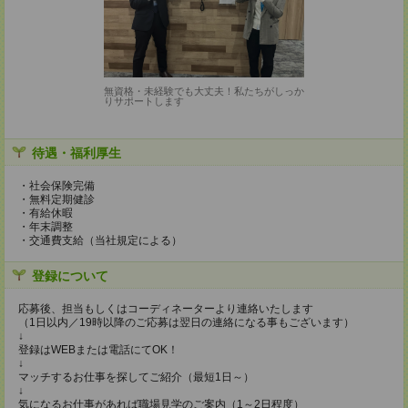
無資格・未経験でも大丈夫！私たちがしっか
りサポートします
待遇・福利厚生
・社会保険完備
・無料定期健診
・有給休暇
・年末調整
・交通費支給（当社規定による）
登録について
応募後、担当もしくはコーディネーターより連絡いたします
（1日以内／19時以降のご応募は翌日の連絡になる事もございます）
↓
登録はWEBまたは電話にてOK！
↓
マッチするお仕事を探してご紹介（最短1日～）
↓
気になるお仕事があれば職場見学のご案内（1～2日程度）