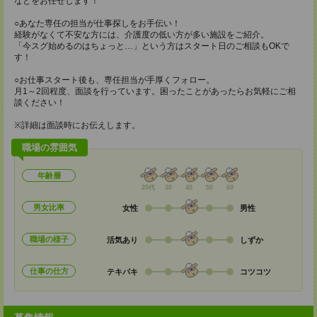
などをお任せします！
○あなた専任の担当が仕事探しをお手伝い！
経験がなくて不安な方には、介護度の低い方が多い施設をご紹介。
「今スグ始めるのはちょっと…」という方はスタート日のご相談もOKで
す！
○お仕事スタート後も、専任担当が手厚くフォロー。
月1～2回程度、面談を行っています。困ったことがあったらお気軽にご相
談ください！
※詳細は面談時にお伝えします。
職場の雰囲気
年齢層
20代
30
40
50
60
男女比率
女性
男性
職場の様子
活気あり
しずか
仕事の仕方
テキパキ
コツコツ