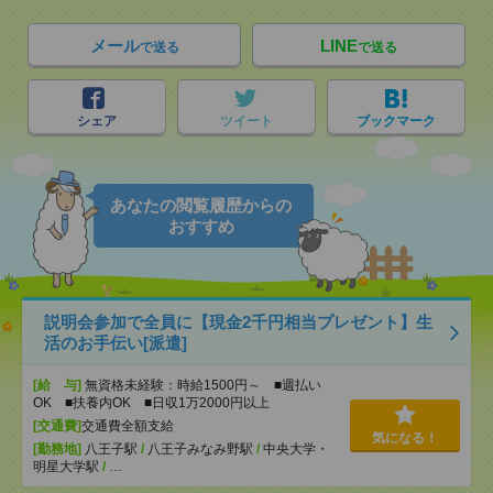
メール
LINE
で送る
で送る
シェア
ツイート
ブックマーク
あなたの閲覧履歴からの
おすすめ
説明会参加で全員に【現金2千円相当プレゼント】生
活のお手伝い[派遣]
[給 与]
無資格未経験：時給1500円～ ■週払い
OK ■扶養内OK ■日収1万2000円以上
[交通費]
交通費全額支給
気になる！
[勤務地]
八王子駅
/
八王子みなみ野駅
/
中央大学・
明星大学駅
/
…