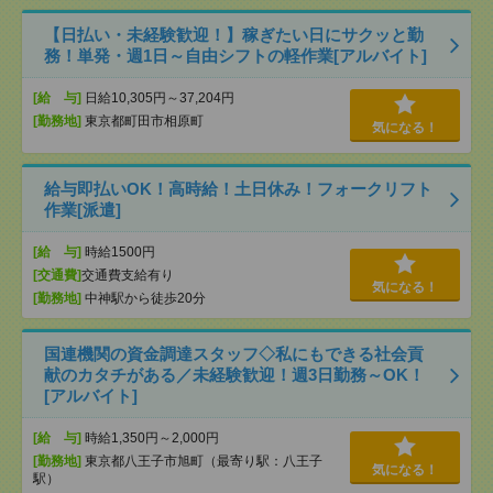
【日払い・未経験歓迎！】稼ぎたい日にサクッと勤
務！単発・週1日～自由シフトの軽作業[アルバイト]
[給 与]
日給10,305円～37,204円
[勤務地]
東京都町田市相原町
気になる！
給与即払いOK！高時給！土日休み！フォークリフト
作業[派遣]
[給 与]
時給1500円
[交通費]
交通費支給有り
気になる！
[勤務地]
中神駅から徒歩20分
国連機関の資金調達スタッフ◇私にもできる社会貢
献のカタチがある／未経験歓迎！週3日勤務～OK！
[アルバイト]
[給 与]
時給1,350円～2,000円
[勤務地]
東京都八王子市旭町（最寄り駅：八王子
気になる！
駅）