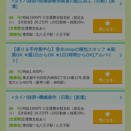
<タイパ抜群>医療診断用装置の組立加工（日勤）[派
遣]
[給 与]
時給1500円 ※交通費全額支給（規定あ
り） 【月収例】26.2万円（20日勤務＋残業20h）
[交通費]
交通費支給あり
気になる！
[勤務地]
豊田駅
/
北八王子駅
/
八王子駅
【座り＆手作業中心】香水shopの梱包スタッフ ★副
業OK ★週1日からOK ★1日1時間からOK[アルバイ
ト]
[給 与]
時給1,400円～
[勤務地]
東京都千代田区内神田2丁目14番12号 星屋
気になる！
第六ビル402号（最寄り駅：神田駅）
<タイパ抜群>機械操作（日勤）[派遣]
[給 与]
時給1500円 ※交通費全額支給（規定あ
り） 【月収例】26.2万円（20日勤務＋残業20h）
[交通費]
交通費支給あり
気になる！
[勤務地]
豊田駅
/
北八王子駅
/
八王子駅