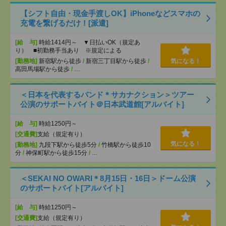
【シフト自由・現金手渡しOK】iPhoneなどスマホの
充電を繋げるだけ！[派遣]
[給 与]
時給1414円～ ▼日払いOK（規定あ
り） ■初勤務手当あり ※規定による
[勤務地]
新宿駅から徒歩
/
新宿三丁目駅から徒歩
/
気になる！
高田馬場駅から徒歩
/
…
＜日本を代表するバンド＊サカナクション＞ツアー
公演のサポートバイト＠日本武道館[アルバイト]
[給 与]
時給1250円～
[交通費]
支給（規定有り）
気になる！
[勤務地]
九段下駅から徒歩5分
/
竹橋駅から徒歩10
分
/
神保町駅から徒歩15分
/
…
＜SEKAI NO OWARI＊8月15日・16日＞ドーム公演
のサポートバイト[アルバイト]
[給 与]
時給1250円～
[交通費]
支給（規定有り）