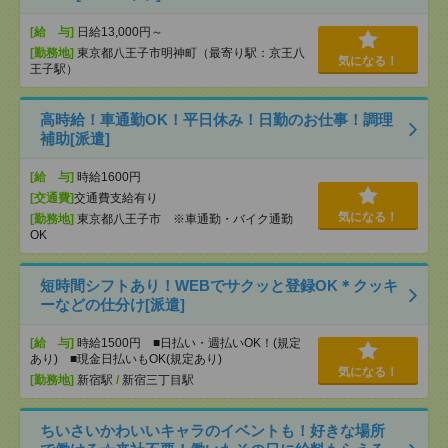
[給 与]
日給13,000円～
[勤務地]
東京都八王子市明神町（最寄り駅：京王八
気になる！
王子駅）
高時給！車通勤OK！平日休み！日勤のお仕事！調理
補助[派遣]
[給 与]
時給1600円
[交通費]
交通費支給有り
気になる！
[勤務地]
東京都八王子市 ※車通勤・バイク通勤
OK
短時間シフトあり！WEBでサクッと登録OK＊クッキ
ーなどの仕分け[派遣]
[給 与]
時給1500円 ■日払い・週払いOK！(規定
あり) ■現金日払いもOK(規定あり)
気になる！
[勤務地]
新宿駅
/
新宿三丁目駅
ちいさいかわいいキャラのイベントも！好きな場所