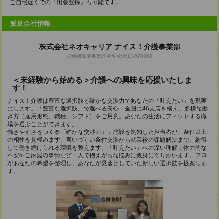
ご自宅近くでの『出張登録』も可能です。
派遣会社情報
株式会社ネオキャリア ナイス！介護事業部
労働者派遣事業許可番号:派13-070366
＜未経験から始める＞介護への興味を応援いたしま
す！
ナイス！介護は豊富な選択肢と確かな交渉力であなたの「叶えたい」を現実
にします。「豊富な選択肢」で選べる安心：全国に46支店を構え、多様な働
き方（雇用形態、職種、シフト）をご用意。あなたの生活にフィットする職
場を選ぶことができます。
働きやすさをつくる「確かな交渉力」：施設を熟知した担当者が、条件以上
の相性を見極めます。言いづらい条件交渉から就業後の課題解決まで、納得
して働き続けられる環境を整えます。「叶えたい」への深い理解：体力的な
不安やご家庭の事情など一人で抱えがちな悩みに親身に寄り添います。プロ
があなたの希望を整理し、あなたが見落としていた新しい選択肢を提案しま
す。